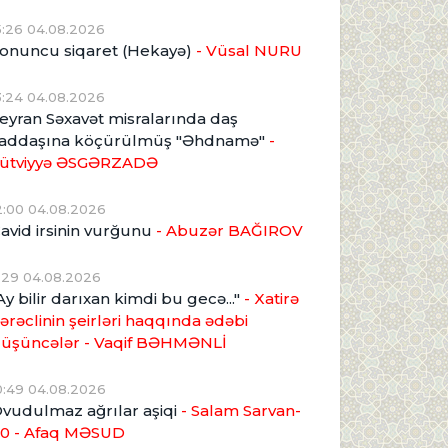
5:26 04.08.2026
onuncu siqaret (Hekayə)
- Vüsal NURU
3:24 04.08.2026
eyran Səxavət misralarında daş
addaşına köçürülmüş "Əhdnamə"
-
ütviyyə ƏSGƏRZADƏ
2:00 04.08.2026
avid irsinin vurğunu
- Abuzər BAĞIROV
1:29 04.08.2026
Ay bilir darıxan kimdi bu gecə..."
- Xatirə
ərəclinin şeirləri haqqında ədəbi
üşüncələr - Vaqif BƏHMƏNLİ
0:49 04.08.2026
vudulmaz ağrılar aşiqi
- Salam Sarvan-
0 - Afaq MƏSUD