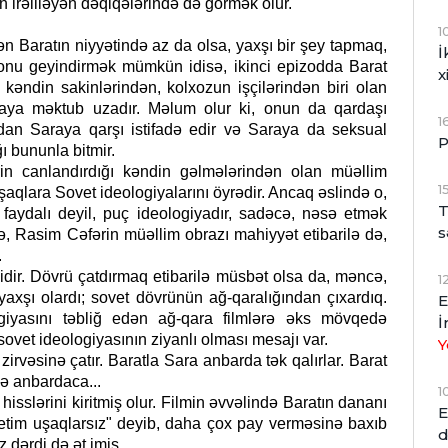
n irəliləyən dəqiqələrində də görmək olur.
1
n Baratın niyyətində az da olsa, yaxşı bir şey tapmaq,
İ
onu geyindirmək mümkün idisə, ikinci epizodda Barat
x
kəndin sakinlərindən, kolxozun işçilərindən biri olan
raya məktub uzadır. Məlum olur ki, onun da qardaşı
1
dan Saraya qarşı istifadə edir və Saraya da seksual
P
ı bununla bitmir.
 canlandırdığı kəndin gəlmələrindən olan müəllim
1
aqlara Sovet ideologiyalarını öyrədir. Ancaq əslində o,
T
 faydalı deyil, puç ideologiyadır, sadəcə, nəsə etmək
s
sə, Rasim Cəfərin müəllim obrazı mahiyyət etibarilə də,
.
dir. Dövrü çatdırmaq etibarilə müsbət olsa da, məncə,
1
 yaxşı olardı; sovet dövrünün ağ-qaralığından çıxardıq.
E
iyasını təbliğ edən ağ-qara filmlərə əks mövqedə
İ
ovet ideologiyasının ziyanlı olması mesajı var.
Y
irvəsinə çatır. Baratla Sara anbarda tək qalırlar. Barat
lə anbardaca...
1
hisslərini kiritmiş olur. Filmin əvvəlində Baratın dananı
E
tim uşaqlarsız" deyib, daha çox pay verməsinə baxıb
d
dərdi də ət imiş.