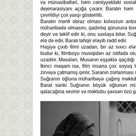
və münasibətləri, həm cəmiyyətdəki sosial
dejenarasiyanı açığa çıxarır. Baratın həm 
çevrildiyi çox yaxşı göstərilib.
Baratın mənfi obraz olması kolxozun anbar
müharibədə olmasını, qadınlıq qüruruna tox
deyir və təklif edir ki, onu saxlaya bilər.
elə də edir, Baratı təhqir eləyib rədd edir.
Haşiyə çıxıb filmi uzadan, bir az sıxıcı 
budur ki, filmboyu musiqidən az istifadə o
uzadılır. Məsələn, Musanın eşşəklə qaçdığı
İkinci məqam isə, film insana çox soyuq t
zirvəyə çatmamış qırılır. Saranın zorlanması
Suğranın oğluna müharibəyə çağırış məktubu
Barat sanki Suğranın böyük oğlunun m
qalacağına sevinir və məktubu şəxsən özü gə