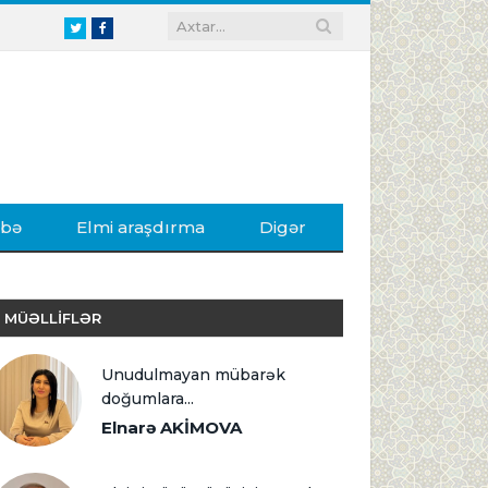
Twitter
Facebook
ibə
Elmi araşdırma
Digər
MÜƏLLİFLƏR
Unudulmayan mübarək
doğumlara...
Elnarə AKİMOVA