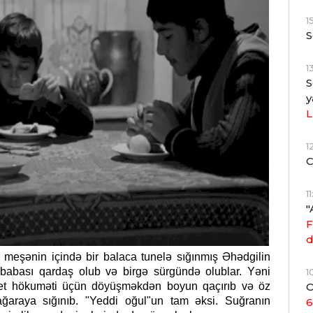
1
S
1
S
y
L
1
C
1
"
F
d
meşənin içində bir balaca tunelə sığınmış Əhədgilin
 babası qardaş olub və birgə sürgündə olublar. Yəni
1
O
vet hökuməti üçün döyüşməkdən boyun qaçırıb və öz
ğaraya sığınıb. "Yeddi oğul"un tam əksi. Suğranın
6