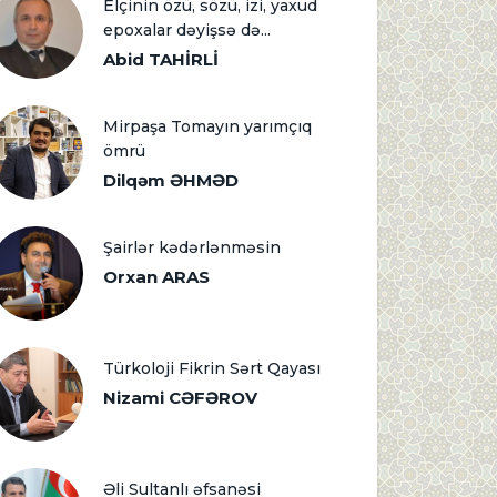
Elçinin özü, sözü, izi, yaxud
epoxalar dəyişsə də...
Abid TAHİRLİ
Mirpaşa Tomayın yarımçıq
ömrü
Dilqəm ƏHMƏD
Şairlər kədərlənməsin
Orxan ARAS
Türkoloji Fikrin Sərt Qayası
Nizami CƏFƏROV
Əli Sultanlı əfsanəsi