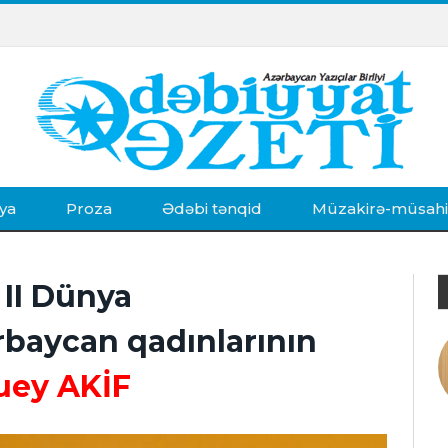
ya
Proza
Ədəbi tənqid
Müzakirə-müsah
 II Dünya
baycan qadınlarının
uey AKİF