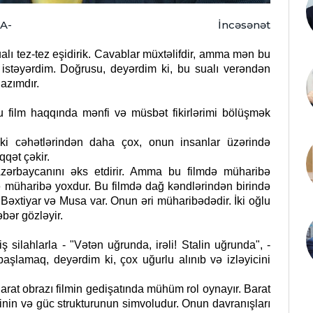
A-
İncəsənət
alı tez-tez eşidirik. Cavablar müxtəlifdir, amma mən bu
 istəyərdim. Doğrusu, deyərdim ki, bu sualı verəndən
lazımdır.
bu film haqqında mənfi və müsbət fikirlərimi bölüşmək
ziki cəhətlərindən daha çox, onun insanlar üzərində
qqət çəkir.
zərbaycanını əks etdirir. Amma bu filmdə müharibə
mdə müharibə yoxdur. Bu filmdə dağ kəndlərindən birində
 Bəxtiyar və Musa var. Onun əri müharibədədir. İki oğlu
əbər gözləyir.
ş silahlarla - "Vətən uğrunda, irəli! Stalin uğrunda", -
başlamaq, deyərdim ki, çox uğurlu alınıb və izləyicini
Barat obrazı filmin gedişatında mühüm rol oynayır. Barat
yinin və güc strukturunun simvoludur. Onun davranışları