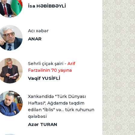
İsa HƏBİBBƏYLİ
Acı xəbər
ANAR
Sehrli çiçək şairi
- Arif
Fərzəlinin 70 yaşına
Vaqif YUSİFLİ
Xankəndidə "Türk Dünyası
Həftəsi", Ağdamda təqdim
edilən "İblis" və... türk ruhunun
qələbəsi
Azər TURAN