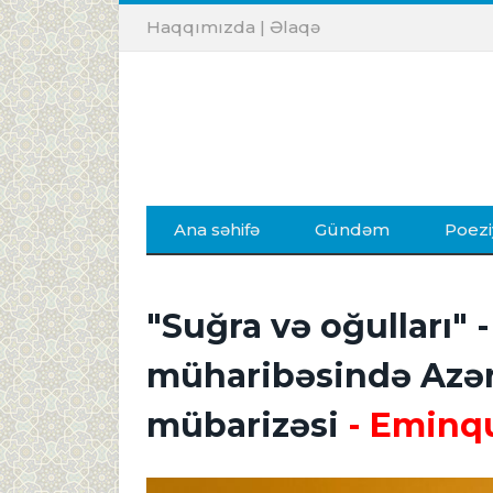
Haqqımızda
|
Əlaqə
Ana səhifə
Gündəm
Poezi
"Suğra və oğulları" -
müharibəsində Azər
mübarizəsi
- Eminq