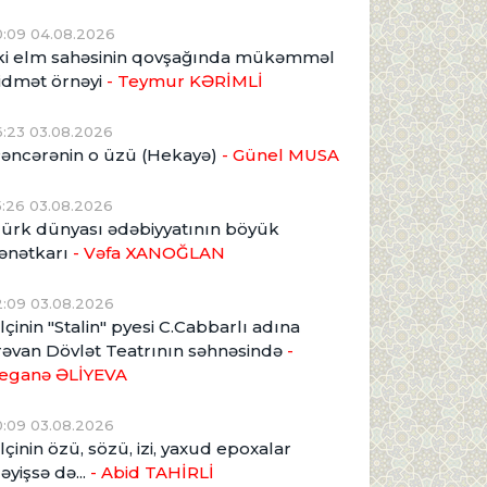
0:09 04.08.2026
ki elm sahəsinin qovşağında mükəmməl
idmət örnəyi
- Teymur KƏRİMLİ
6:23 03.08.2026
əncərənin o üzü (Hekayə)
- Günel MUSA
5:26 03.08.2026
ürk dünyası ədəbiyyatının böyük
ənətkarı
- Vəfa XANOĞLAN
2:09 03.08.2026
lçinin "Stalin" pyesi C.Cabbarlı adına
rəvan Dövlət Teatrının səhnəsində
-
eganə ƏLİYEVA
0:09 03.08.2026
lçinin özü, sözü, izi, yaxud epoxalar
əyişsə də...
- Abid TAHİRLİ