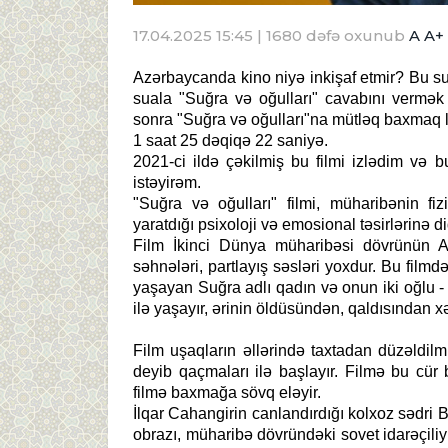
17.04.2025 15:45
| 1680 dəfə oxunub
A
A+
Azərbaycanda kino niyə inkişaf etmir? Bu su
suala "Suğra və oğulları" cavabını vermək
sonra "Suğra və oğulları"na mütləq baxmaq 
1 saat 25 dəqiqə 22 saniyə.
2021-ci ildə çəkilmiş bu filmi izlədim və 
istəyirəm.
"Suğra və oğulları" filmi, müharibənin fi
yaratdığı psixoloji və emosional təsirlərinə di
Film İkinci Dünya müharibəsi dövrünün A
səhnələri, partlayış səsləri yoxdur. Bu fil
yaşayan Suğra adlı qadın və onun iki oğlu -
ilə yaşayır, ərinin öldüsündən, qaldısından x
Film uşaqların əllərində taxtadan düzəldilmi
deyib qaçmaları ilə başlayır. Filmə bu cür 
filmə baxmağa sövq eləyir.
İlqar Cahangirin canlandırdığı kolxoz sədri 
obrazı, müharibə dövründəki sovet idarəçili