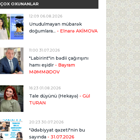
ÇOX OXUNANLAR
12:09 06.08.2026
Unudulmayan mübarək
doğumlara...
- Elnarə AKİMOVA
11:00 31.07.2026
"Labirint"in bədii çağırışını
hamı eşidir
- Bayram
MƏMMƏDOV
16:23 01.08.2026
Tale düyünü (Hekayə)
- Gül
TURAN
20:23 30.07.2026
"Ədəbiyyat qəzeti"nin bu
sayında
- 31.07.2026