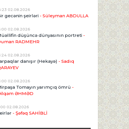
6:23 02.08.2026
ir gecənin şeirləri
- Süleyman ABDULLA
5:00 02.08.2026
üəllifin düşüncə dünyasının portreti
-
Duman RADMEHR
3:24 02.08.2026
arpaqlar danışır (Hekayə)
- Sadıq
QARAYEV
3:00 02.08.2026
irpaşa Tomayın yarımçıq ömrü
-
Dilqəm ƏHMƏD
1:00 02.08.2026
eirlər
- Şəfəq SAHİBLİ