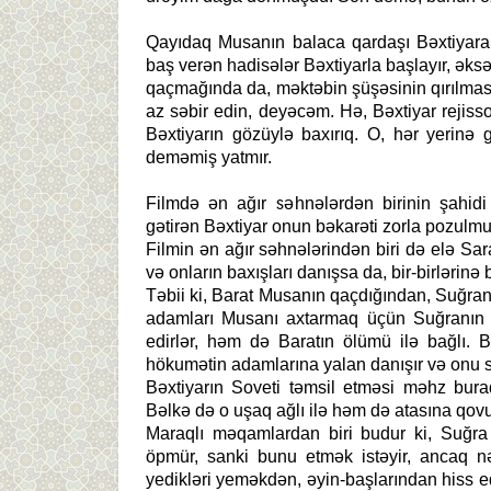
Qayıdaq Musanın balaca qardaşı Bəxtiyara.
baş verən hadisələr Bəxtiyarla başlayır, əksə
qaçmağında da, məktəbin şüşəsinin qırılmasın
az səbir edin, deyəcəm. Hə, Bəxtiyar rejiss
Bəxtiyarın gözüylə baxırıq. O, hər yerinə
deməmiş yatmır.
Filmdə ən ağır səhnələrdən birinin şahidi
gətirən Bəxtiyar onun bəkarəti zorla pozulmu
Filmin ən ağır səhnələrindən biri də elə Sar
və onların baxışları danışsa da, bir-birlərinə 
Təbii ki, Barat Musanın qaçdığından, Suğra
adamları Musanı axtarmaq üçün Suğranın ev
edirlər, həm də Baratın ölümü ilə bağlı
hökumətin adamlarına yalan danışır və onu 
Bəxtiyarın Soveti təmsil etməsi məhz bur
Bəlkə də o uşaq ağlı ilə həm də atasına qo
Maraqlı məqamlardan biri budur ki, Suğra 
öpmür, sanki bunu etmək istəyir, ancaq nə
yedikləri yeməkdən, əyin-başlarından hiss e