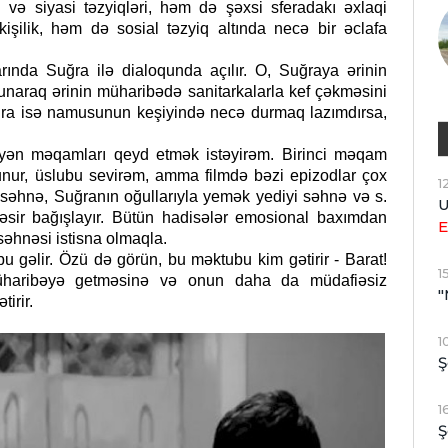
 və siyasi təzyiqləri, həm də şəxsi sferadakı əxlaqi
kişilik, həm də sosial təzyiq altında necə bir əclafa
ında Suğra ilə dialoqunda açılır. O, Suğraya ərinin
unaraq ərinin müharibədə sanitarkalarla kef çəkməsini
 Suğra isə namusunun keşiyində necə durmaq lazımdırsa,
eləyən məqamları qeyd etmək istəyirəm. Birinci məqam
lunur, üslubu sevirəm, amma filmdə bəzi epizodlar çox
1
 səhnə, Suğranın oğullarıyla yemək yediyi səhnə və s.
U
əsir bağışlayır. Bütün hadisələr emosional baxımdan
E
 səhnəsi istisna olmaqla.
 gəlir. Özü də görün, bu məktubu kim gətirir - Barat!
1
üharibəyə getməsinə və onun daha da müdafiəsiz
"
tirir.
1
Ş
1
Ş