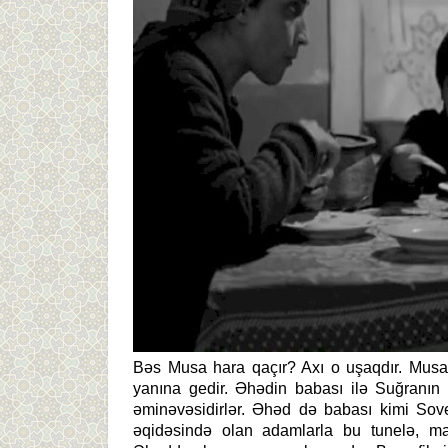
Bəs Musa hara qaçır? Axı o uşaqdır. Musa 
yanına gedir. Əhədin babası ilə Suğranın
əminəvəsidirlər. Əhəd də babası kimi So
əqidəsində olan adamlarla bu tunelə, ma