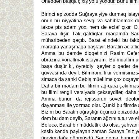
Əhəddən başqa çıxış yolu yoxdur. Bunu filmi
Birinci epizodda Suğraya yiyə durmaq istəyə
onun bu niyyətinə sevgi və sahiblənmək d
təkcə pis adam yox, həm də əclaf çıxır. O, 
Saraya ilişir. Tək qaldıqları məqamda Sa
müharibədən qaçıb. Barat əlindəki bu fakt
maraqla yanaşmağa başlayır. Baratın əclaflığ
Amma bu dəmdə diqqətinizi Rasim Cəfərin
obrazına yönəltmək istəyirəm. Bu müəllim uş
başa düşür ki, öyrətdiyi şeylər o qədər də
qüvvəsində deyil. Bilmirəm, fikir vermisiniz
simaca da sanki Cəbiş müəllimə çox oxşayır
Daha bir məqam bu filmin ağ-qara çəkilməsi
bu filmi rəngli versiyada çəksəydilər, daha
Amma bunun da rejissorun sovet ideolog
dayanması ilə yozmaq olar. Çünki bu filmdə s
Bizim bu Baratın oğraşlığı üçüncü epizodda z
dəm bu dəm deyib, Saranın ağzını tutur və e
Beləcə, Barat bir müddətlik də olsa, şəhvani 
kəsib kəndə paylayan zaman Saraya "siz ye
ürəyim dağa dönmüşdü. Sən demə, bunun öz 