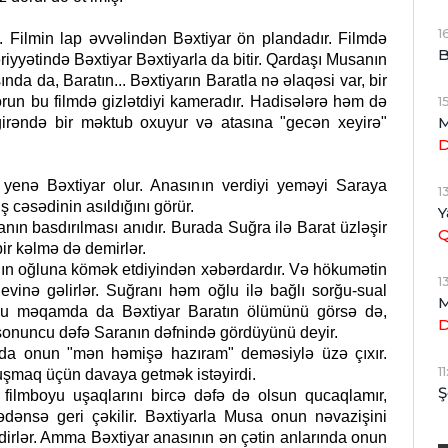
1
 Filmin lap əvvəlindən Bəxtiyar ön plandadır. Filmdə
B
riyyətində Bəxtiyar Bəxtiyarla da bitir. Qardaşı Musanın
da da, Baratın... Bəxtiyarın Baratla nə əlaqəsi var, bir
1
orun bu filmdə gizlətdiyi kameradır. Hadisələrə həm də
M
 girəndə bir məktub oxuyur və atasına "gecən xeyirə"
 yenə Bəxtiyar olur. Anasının verdiyi yeməyi Saraya
1
ş cəsədinin asıldığını görür.
Y
anın basdırılması anıdır. Burada Suğra ilə Barat üzləşir
bir kəlmə də demirlər.
nın oğluna kömək etdiyindən xəbərdardır. Və hökumətin
1
inə gəlirlər. Suğranı həm oğlu ilə bağlı sorğu-sual
M
. Bu məqamda da Bəxtiyar Baratın ölümünü görsə də,
sonuncu dəfə Saranın dəfnində gördüyünü deyir.
ada onun "mən həmişə hazıram" deməsiylə üzə çıxır.
1
vuşmaq üçün davaya getmək istəyirdi.
Ş
filmboyu uşaqlarını bircə dəfə də olsun qucaqlamır,
dənsə geri çəkilir. Bəxtiyarla Musa onun nəvazişini
dirlər. Amma Bəxtiyar anasının ən çətin anlarında onun