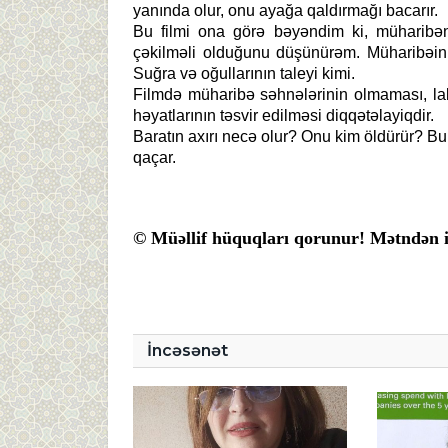
yanında olur, onu ayağa qaldırmağı bacarır.
Bu filmi ona görə bəyəndim ki, müharibən
çəkilməli olduğunu düşünürəm. Müharibəin ö
Suğra və oğullarının taleyi kimi.
Filmdə müharibə səhnələrinin olmaması, laki
həyatlarının təsvir edilməsi diqqətəlayiqdir.
Baratın axırı necə olur? Onu kim öldürür? Bun
qaçar.
© Müəllif hüquqları qorunur! Mətndən is
İncəsənət