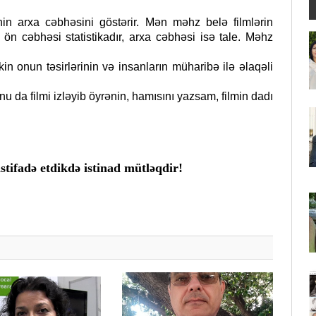
in arxa cəbhəsini göstərir. Mən məhz belə filmlərin
n cəbhəsi statistikadır, arxa cəbhəsi isə tale. Məhz
n onun təsirlərinin və insanların müharibə ilə əlaqəli
u da filmi izləyib öyrənin, hamısını yazsam, filmin dadı
tifadə etdikdə istinad mütləqdir!