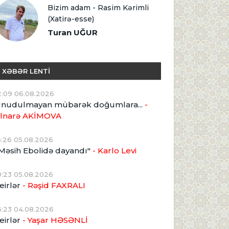
Bizim adam - Rasim Kərimli
(Xatirə-esse)
Turan UĞUR
XƏBƏR LENTİ
2:09 06.08.2026
nudulmayan mübarək doğumlara...
-
lnarə AKİMOVA
5:26 05.08.2026
Məsih Ebolidə dayandı"
- Karlo Levi
0:23 05.08.2026
eirlər
- Rəşid FAXRALI
6:23 04.08.2026
eirlər
- Yaşar HƏSƏNLİ