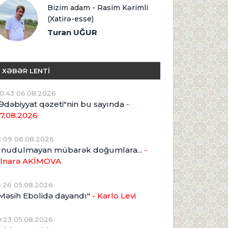
Bizim adam - Rasim Kərimli
(Xatirə-esse)
Turan UĞUR
XƏBƏR LENTİ
0:43 06.08.2026
Ədəbiyyat qəzeti"nin bu sayında
-
7.08.2026
2:09 06.08.2026
nudulmayan mübarək doğumlara...
-
lnarə AKİMOVA
5:26 05.08.2026
Məsih Ebolidə dayandı"
- Karlo Levi
0:23 05.08.2026