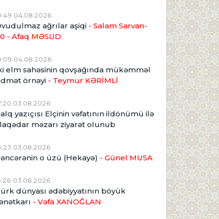
0:49 04.08.2026
vudulmaz ağrılar aşiqi
- Salam Sarvan-
0 - Afaq MƏSUD
0:09 04.08.2026
ki elm sahəsinin qovşağında mükəmməl
idmət örnəyi
- Teymur KƏRİMLİ
7:20 03.08.2026
alq yazıçısı Elçinin vəfatının ildönümü ilə
laqədar məzarı ziyarət olunub
6:23 03.08.2026
əncərənin o üzü (Hekayə)
- Günel MUSA
5:26 03.08.2026
ürk dünyası ədəbiyyatının böyük
ənətkarı
- Vəfa XANOĞLAN