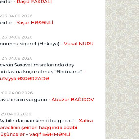
eirlər
- Rəşid FAXRALI
6:23 04.08.2026
eirlər
- Yaşar HƏSƏNLİ
5:26 04.08.2026
onuncu siqaret (Hekayə)
- Vüsal NURU
3:24 04.08.2026
eyran Səxavət misralarında daş
addaşına köçürülmüş "Əhdnamə"
-
ütviyyə ƏSGƏRZADƏ
2:00 04.08.2026
avid irsinin vurğunu
- Abuzər BAĞIROV
1:29 04.08.2026
Ay bilir darıxan kimdi bu gecə..."
- Xatirə
ərəclinin şeirləri haqqında ədəbi
üşüncələr - Vaqif BƏHMƏNLİ