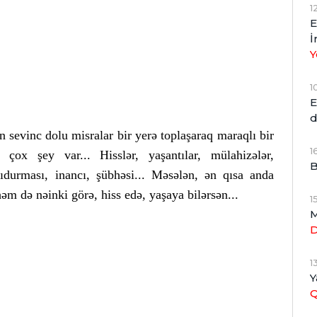
1
E
İ
Y
1
E
d
n sevinc dolu misralar bir yerə toplaşaraq maraqlı bir
1
ox şey var... Hisslər, yaşantılar, mülahizələr,
B
şıdurması, inancı, şübhəsi... Məsələn, ən qısa anda
həm də nəinki görə, hiss edə, yaşaya bilərsən...
1
M
1
Y