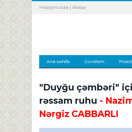
Haqqımızda
|
Əlaqə
Ana səhifə
Gündəm
Poezi
"Duyğu çəmbəri" içi
rəssam ruhu
- Nazi
Nərgiz CABBARLI