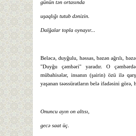
günün tən ortasında
uşaqlığı tutub dənizin.
Dalğalar topla oynayır...
Beləcə, duyğulu, həssas, bəzən ağrılı, bəzə
"Duyğu çəmbəri" yaradır. O çəmbərdə ç
mübahisələr, insanın (şairin) özü ilə qar
yaşanan təəssüratların belə ifadəsini görə, 
Onuncu ayın on altısı,
gecə saat üç.