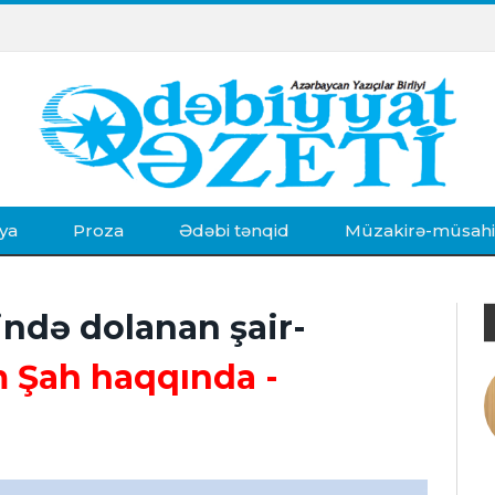
ya
Proza
Ədəbi tənqid
Müzakirə-müsah
ndə dolanan şair-
m Şah haqqında
-