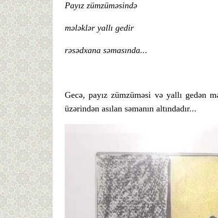
Payız zümzüməsində
mələklər yallı gedir
rəsədxana səmasında...
Gecə, payız zümzüməsi və yallı gedən mə
üzərindən asılan səmanın altındadır...