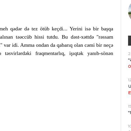
meh qədər də tez ötüb keçdi... Yerini isə bir başqa
 alınan təəccüb hissi tutdu. Bu dəst-xəttdə "rəssam
ü" var idi. Amma ondan da qabarıq olan cəmi bir neçə
 təsvirlərdəki fraqmentarlıq, işıqtək yanıb-sönən
2
"
0
1
U
E
1
"
1