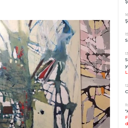
Ş
1
Ş
1
S
1
S
y
L
1
C
1
"
F
d