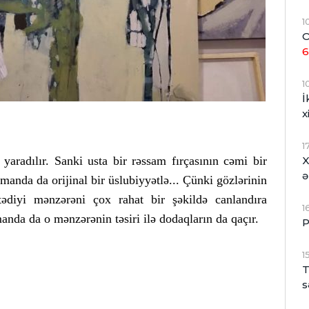
1
O
6
1
İ
x
1
X
 yaradılır. Sanki usta bir rəssam fırçasının cəmi bir
ə
anda da orijinal bir üslubiyyətlə... Çünki gözlərinin
stədiyi mənzərəni çox rahat bir şəkildə canlandıra
1
manda da o mənzərənin təsiri ilə dodaqların da qaçır.
P
1
T
s