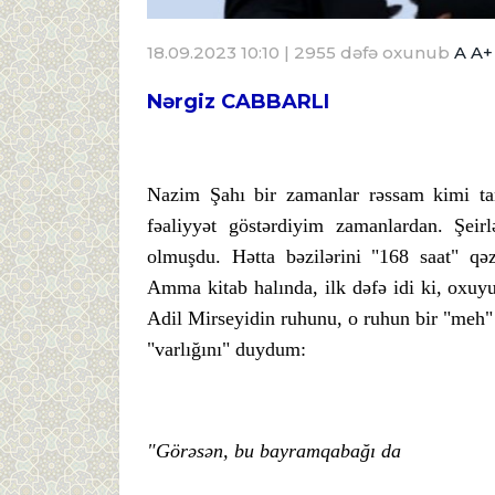
18.09.2023 10:10
| 2955 dəfə oxunub
A
A+
Nərgiz CABBARLI
Nazim Şahı bir zamanlar rəssam kimi tanı
fəaliyyət göstərdiyim zamanlardan. Şeirl
olmuşdu. Hətta bəzilərini "168 saat" qəz
Amma kitab halında, ilk dəfə idi ki, oxuyu
Adil Mirseyidin ruhunu, o ruhun bir "meh" 
"varlığını" duydum:
"Görəsən, bu bayramqabağı da