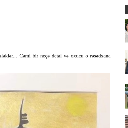
ləklər... Cəmi bir neçə detal və oxucu o rəsədxana