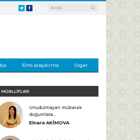
Twitter
Facebook
ibə
Elmi araşdırma
Digər
MÜƏLLİFLƏR
Unudulmayan mübarək
doğumlara...
Elnarə AKİMOVA