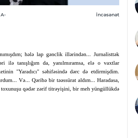
A-
İncəsənət
mışdım; hələ lap gənclik illərindən... Jurnalisttək
əri ilə tanışlığım da, yanılmıramsa, elə o vaxtlar
etinin "Yaradıcı" səhifəsində dərc də etdirmişdim.
rdum... Və... Qəribə bir təəssürat aldım... Haradasa,
toxunuşu qədər zərif titrəyişini, bir meh yüngüllükdə