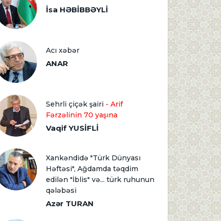
İsa HƏBİBBƏYLİ
Acı xəbər
ANAR
Sehrli çiçək şairi
- Arif
Fərzəlinin 70 yaşına
Vaqif YUSİFLİ
Xankəndidə "Türk Dünyası
Həftəsi", Ağdamda təqdim
edilən "İblis" və... türk ruhunun
qələbəsi
Azər TURAN