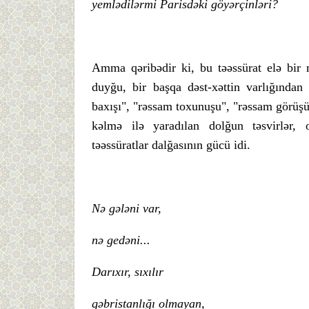
yemlədilərmi Parisdəki göyərçinləri?
Amma qəribədir ki, bu təəssürat elə bir 
duyğu, bir başqa dəst-xəttin varlığından
baxışı", "rəssam toxunuşu", "rəssam görüş
kəlmə ilə yaradılan dolğun təsvirlər, o
təəssüratlar dalğasının gücü idi.
Nə gələni var,
nə gedəni...
Darıxır, sıxılır
qəbristanlığı olmayan,