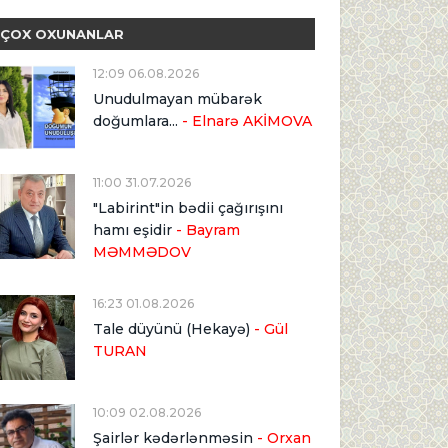
ÇOX OXUNANLAR
12:09 06.08.2026
Unudulmayan mübarək
doğumlara...
- Elnarə AKİMOVA
11:00 31.07.2026
"Labirint"in bədii çağırışını
hamı eşidir
- Bayram
MƏMMƏDOV
16:23 01.08.2026
Tale düyünü (Hekayə)
- Gül
TURAN
10:09 02.08.2026
Şairlər kədərlənməsin
- Orxan