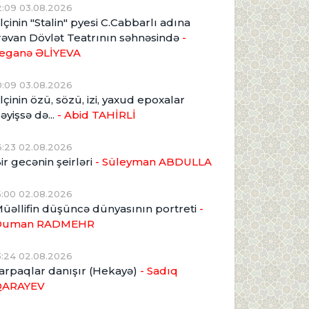
2:09 03.08.2026
lçinin "Stalin" pyesi C.Cabbarlı adına
rəvan Dövlət Teatrının səhnəsində
-
eganə ƏLİYEVA
0:09 03.08.2026
lçinin özü, sözü, izi, yaxud epoxalar
əyişsə də...
- Abid TAHİRLİ
6:23 02.08.2026
ir gecənin şeirləri
- Süleyman ABDULLA
5:00 02.08.2026
üəllifin düşüncə dünyasının portreti
-
Duman RADMEHR
3:24 02.08.2026
arpaqlar danışır (Hekayə)
- Sadıq
QARAYEV