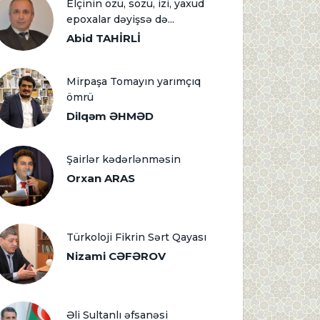
Elçinin özü, sözü, izi, yaxud
epoxalar dəyişsə də...
Abid TAHİRLİ
Mirpaşa Tomayın yarımçıq
ömrü
Dilqəm ƏHMƏD
Şairlər kədərlənməsin
Orxan ARAS
Türkoloji Fikrin Sərt Qayası
Nizami CƏFƏROV
Əli Sultanlı əfsanəsi