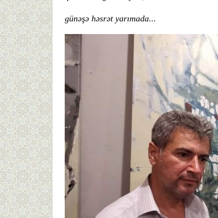
günəşə həsrət yarımada...