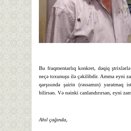
Bu fraqmentarlıq konkret, dəqiq ştrixlərlə
neçə toxunuşu ilə çəkilibdir. Amma eyni zam
qarşısında şairin (rəssamın) yaratmaq i
bilirsən. Və nəinki canlandırırsan, eyni za
Ahıl çağında,