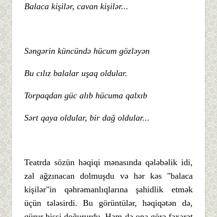
Balaca kişilər, cavan kişilər...
Səngərin küncündə hücum gözləyən
Bu cılız balalar uşaq oldular.
Torpaqdan güc alıb hücuma qalxıb
Sərt qaya oldular, bir dağ oldular...
Teatrda sözün həqiqi mənasında qələbəlik idi,
zal ağzınacan dolmuşdu və hər kəs "balaca
kişilər"in qəhrəmanlıqlarına şahidlik etmək
üçün tələsirdi. Bu görüntülər, həqiqətən də,
qürur hissi doğururdu. Həm də ona görə fəxarət