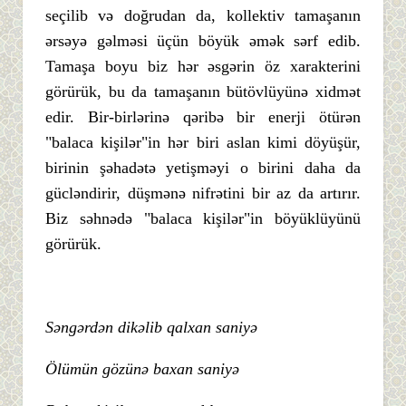
seçilib və doğrudan da, kollektiv tamaşanın
ərsəyə gəlməsi üçün böyük əmək sərf edib.
Tamaşa boyu biz hər əsgərin öz xarakterini
görürük, bu da tamaşanın bütövlüyünə xidmət
edir. Bir-birlərinə qəribə bir enerji ötürən
"balaca kişilər"in hər biri aslan kimi döyüşür,
birinin şəhadətə yetişməyi o birini daha da
gücləndirir, düşmənə nifrətini bir az da artırır.
Biz səhnədə "balaca kişilər"in böyüklüyünü
görürük.
Səngərdən dikəlib qalxan saniyə
Ölümün gözünə baxan saniyə