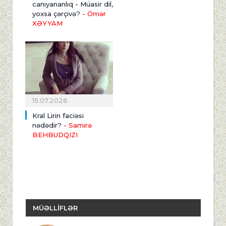
canıyananlıq - Müasir dil,
yoxsa çərçivə?
- Ömər
XƏYYAM
15.07.2026
Kral Lirin faciəsi
nədədir?
- Samirə
BEHBUDQIZI
MÜƏLLİFLƏR