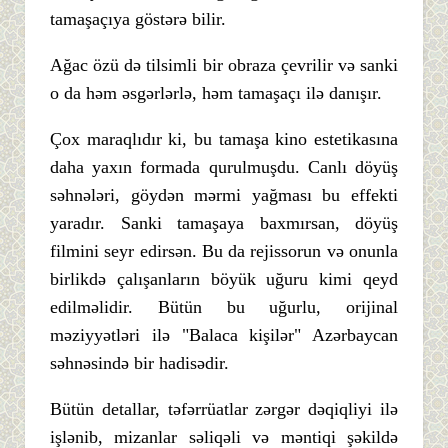
tamaşaçıya göstərə bilir.
Ağac özü də tilsimli bir obraza çevrilir və sanki
o da həm əsgərlərlə, həm tamaşaçı ilə danışır.
Çox maraqlıdır ki, bu tamaşa kino estetikasına
daha yaxın formada qurulmuşdu. Canlı döyüş
səhnələri, göydən mərmi yağması bu effekti
yaradır. Sanki tamaşaya baxmırsan, döyüş
filmini seyr edirsən. Bu da rejissorun və onunla
birlikdə çalışanların böyük uğuru kimi qeyd
edilməlidir. Bütün bu uğurlu, orijinal
məziyyətləri ilə "Balaca kişilər" Azərbaycan
səhnəsində bir hadisədir.
Bütün detallar, təfərrüatlar zərgər dəqiqliyi ilə
işlənib, mizanlar səliqəli və məntiqi şəkildə