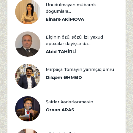
Unudulmayan mübarək
doğumlara...
Elnarə AKİMOVA
Elçinin özü, sözü, izi, yaxud
epoxalar dəyişsə də...
Abid TAHİRLİ
Mirpaşa Tomayın yarımçıq ömrü
Dilqəm ƏHMƏD
Şairlər kədərlənməsin
Orxan ARAS