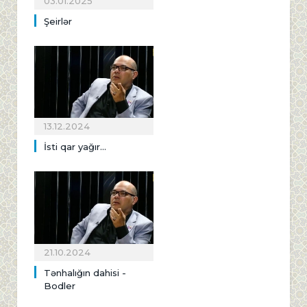
03.01.2025
Şeirlər
13.12.2024
İsti qar yağır...
21.10.2024
Tənhalığın dahisi -
Bodler