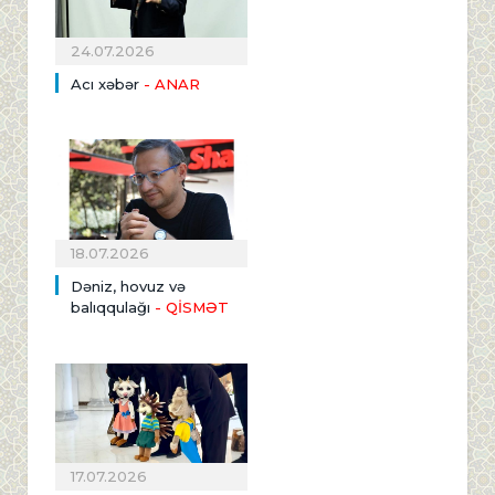
24.07.2026
Acı xəbər
- ANAR
18.07.2026
Dəniz, hovuz və
balıqqulağı
- QİSMƏT
17.07.2026