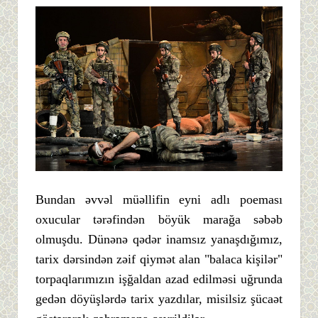
Bundan əvvəl müəllifin eyni adlı poeması
oxucular tərəfindən böyük marağa səbəb
olmuşdu. Dünənə qədər inamsız yanaşdığımız,
tarix dərsindən zəif qiymət alan "balaca kişilər"
torpaqlarımızın işğaldan azad edilməsi uğrunda
gedən döyüşlərdə tarix yazdılar, misilsiz şücaət