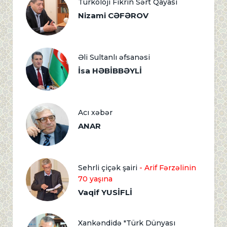
Türkoloji Fikrin Sərt Qayası
Nizami CƏFƏROV
Əli Sultanlı əfsanəsi
İsa HƏBİBBƏYLİ
Acı xəbər
ANAR
Sehrli çiçək şairi
- Arif Fərzəlinin
70 yaşına
Vaqif YUSİFLİ
Xankəndidə "Türk Dünyası