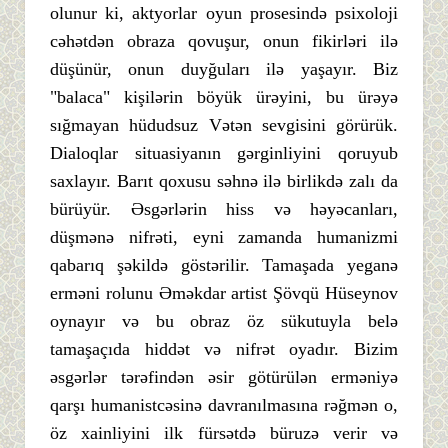
olunur ki, aktyorlar oyun prosesində psixoloji
cəhətdən obraza qovuşur, onun fikirləri ilə
düşünür, onun duyğuları ilə yaşayır. Biz
"balaca" kişilərin böyük ürəyini, bu ürəyə
sığmayan hüdudsuz Vətən sevgisini görürük.
Dialoqlar situasiyanın gərginliyini qoruyub
saxlayır. Barıt qoxusu səhnə ilə birlikdə zalı da
bürüyür. Əsgərlərin hiss və həyəcanları,
düşmənə nifrəti, eyni zamanda humanizmi
qabarıq şəkildə göstərilir. Tamaşada yeganə
erməni rolunu Əməkdar artist Şövqü Hüseynov
oynayır və bu obraz öz sükutuyla belə
tamaşaçıda hiddət və nifrət oyadır. Bizim
əsgərlər tərəfindən əsir götürülən erməniyə
qarşı humanistcəsinə davranılmasına rəğmən o,
öz xainliyini ilk fürsətdə büruzə verir və