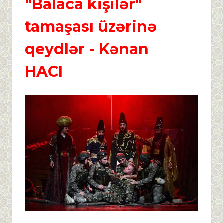
"Balaca kişilər"
tamaşası üzərinə
qeydlər
- Kənan
HACI