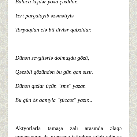
Balaca kişilər yoxa çıxdılar,
Yeri parçalayıb əzəmətiylə
Torpaqdan elə bil divlər qalxdılar.
Dünən sevgilərlə dolmuşdu gözü,
Qəzəbli gözündən bu gün qan sızır.
Dünən qızlar üçün "sms" yazan
Bu gün öz qanıyla "şücaət" yazır...
Aktyorlarla tamaşa zalı arasında əlaqə
tamaşaçının da prosesdə iştirakını tələb edir və