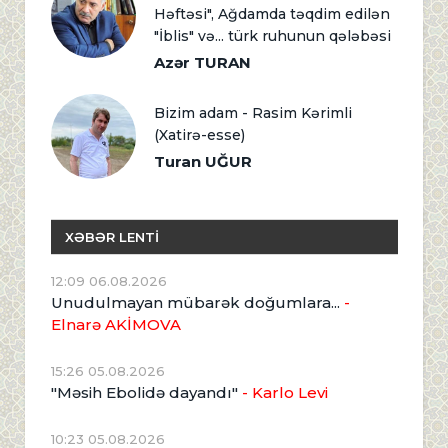
Həftəsi", Ağdamda təqdim edilən
"İblis" və... türk ruhunun qələbəsi
Azər TURAN
Bizim adam - Rasim Kərimli
(Xatirə-esse)
Turan UĞUR
XƏBƏR LENTİ
12:09 06.08.2026
Unudulmayan mübarək doğumlara...
-
Elnarə AKİMOVA
15:26 05.08.2026
"Məsih Ebolidə dayandı"
- Karlo Levi
10:23 05.08.2026