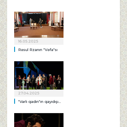
16.05.2025
Rəsul Rzanın "Vəfa"sı
27.04.2025
"Varlı qadın"ın qayıdışı...