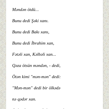
Məndən ötdü...
Bunu dedi Şəki xanı.
Bunu dedi Bakı xanı,
Bunu dedi İbrahim xan,
Fətəli xan, Kəlbəli xan...
Qəza ötsün məndən, - dedi,
Ötən kimi "mən-mən" dedi:
"Mən-mən" dedi bir ölkədə
nə qədər xan.