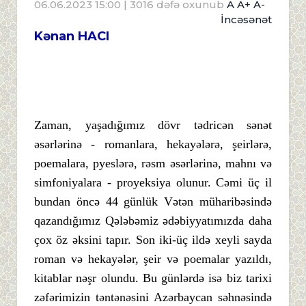
06.06.2023 15:00
| 3016 dəfə oxunub
A
A+
A-
İncəsənət
Kənan HACI
Zaman, yaşadığımız dövr tədricən sənət
əsərlərinə - romanlara, hekayələrə, şeirlərə,
poemalara, pyeslərə, rəsm əsərlərinə, mahnı və
simfoniyalara - proyeksiya olunur. Cəmi üç il
bundan öncə 44 günlük Vətən müharibəsində
qazandığımız Qələbəmiz ədəbiyyatımızda daha
çox öz əksini tapır. Son iki-üç ildə xeyli sayda
roman və hekayələr, şeir və poemalar yazıldı,
kitablar nəşr olundu. Bu günlərdə isə biz tarixi
zəfərimizin təntənəsini Azərbaycan səhnəsində