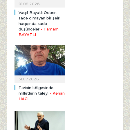
01.08.2026
Vaqif Bayatlı Odərin
sadə olmayan bir şeiri
haqqında sadə
düşüncələr
- Tamam
BAYATLI
31.07.2026
Tarixin kölgəsində
millətlərin taleyi
- Kənan
HACI