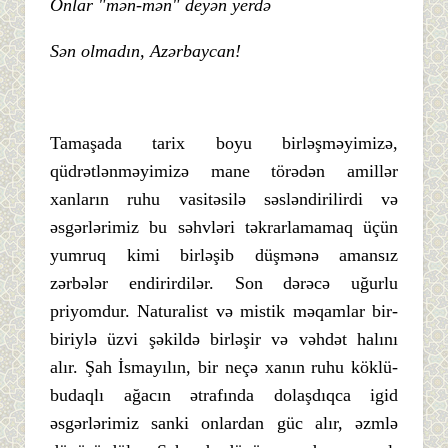
Onlar "mən-mən" deyən yerdə
Sən olmadın, Azərbaycan!
Tamaşada tarix boyu birləşməyimizə,
qüdrətlənməyimizə mane törədən amillər
xanların ruhu vasitəsilə səsləndirilirdi və
əsgərlərimiz bu səhvləri təkrarlamamaq üçün
yumruq kimi birləşib düşmənə amansız
zərbələr endirirdilər. Son dərəcə uğurlu
priyomdur. Naturalist və mistik məqamlar bir-
biriylə üzvi şəkildə birləşir və vəhdət halını
alır. Şah İsmayılın, bir neçə xanın ruhu köklü-
budaqlı ağacın ətrafında dolaşdıqca igid
əsgərlərimiz sanki onlardan güc alır, əzmlə