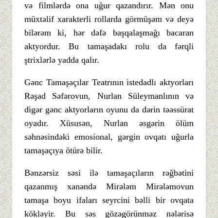
və filmlərdə ona uğur qazandırır. Mən onu
müxtəlif xarakterli rollarda görmüşəm və deyə
bilərəm ki, hər dəfə başqalaşmağı bacaran
aktyordur. Bu tamaşadakı rolu da fərqli
ştrixlərlə yadda qalır.
Gənc Tamaşaçılar Teatrının istedadlı aktyorları
Rəşad Səfərovun, Nurlan Süleymanlının və
digər gənc aktyorların oyunu da dərin təəssürat
oyadır. Xüsusən, Nurlan əsgərin ölüm
səhnəsindəki emosional, gərgin ovqatı uğurla
tamaşaçıya ötürə bilir.
Bənzərsiz səsi ilə tamaşaçıların rəğbətini
qazanmış xanəndə Mirələm Mirələmovun
tamaşa boyu ifaları seyrcini bəlli bir ovqata
kökləyir. Bu səs gözəgörünməz nələrisə