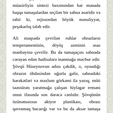
müasirliyin sintezi baxımından hər mənada
başqa tamaşalardan seçilən bir səhnə əsəridir və
təbii ki, rejissordan böyük məsuliyyət,
peşəkarlıq tələb edir.
Ali məqsədə çevrilən ruhlar obrazların
temperamentinin, döyüş əzminin əsas
mənbəyinə çevrilir. Bu da tamaşaçını səhnədə
cərəyan edən hadisələrə inanmağa məcbur edir.
Şövqü Hüseynovun adını çəkdik, o, oynadığı
obrazın öhdəsindən uğurla gəlir, səhnədəki
hərəkətləri və məzlum görkəmi ilə yazıq, müti
təəssüratı yaratmağa çalışan hiyləgər erməni
onun ifasında son dərəcə canlıdır. Şövqünün
özünəməxsus aktyor plastikası, obrazı
qavramaq bacarığı var və bu da əksər tamaşa