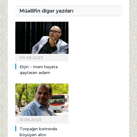
Müəllifin digər yazıları
09.08.2025
Elçin - məni həyata
qaytaran adam
10.06.2025
Torpağın bətnində
böyüyən alov