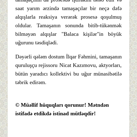
saat yarım ərzində tamaşaçılar bir neçə dəfə
alqışlarla reaksiya verərək prosesə qoşulmuş
oldular. Tamaşanın sonunda bitib-tükənmək
bilməyən alqışlar "Balaca kişilər"in böyük
uğurunu təsdiqlədi.
Dəyərli qələm dostum İlqar Fəhmini, tamaşanın
quruluşçu rejissoru Nicat Kazımovu, aktyorları,
bütün yaradıcı kollektivi bu uğur münasibətilə
təbrik edirəm.
© Müəllif hüquqları qorunur! Mətndən
istifadə etdikdə istinad mütləqdir!