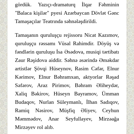
gördük. Yazıçı-dramaturq İlqar Fəhminin
"Balaca kişilər" pyesi Azərbaycan Dövlət Gənc
Tamaşaçılar Teatrında səhnələşdirildi.
Tamaşanın quruluşçu rejissoru Nicat Kazımov,
quruluşçu rəssamı Vüsal Rahimdir. Döyüş və
fəndlərin quruluşu İsa Əsədova, musiqi tərtibatı
Zaur Rəşidova aiddir. Səhnə əsərində Əməkdar
artistlər Şövqi Hüseynov, Rasim Cəfər, Elnur
Kərimov, Elnur Bəhramxan, aktyorlar Rəşad
Səfərov, Araz Pirimov, Bəhram Əliheydər,
Xaliq Bəkirov, Hüseyn Bayramov, Ümman
Budaqov, Nurlan Süleymanlı, İlhan Sadıqov,
Ramiq Nəsirov, Müşfiq Əliyev, Ceyhun
Məmmədov, Anar Seyfullayev, Mirzəağa
Mirzəyev rol alıb.