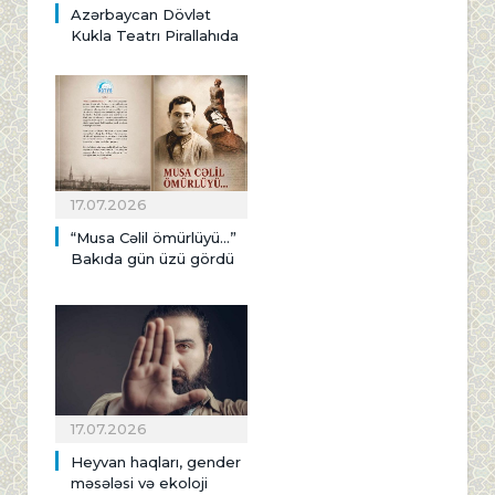
Azərbaycan Dövlət
Kukla Teatrı Pirallahıda
17.07.2026
“Musa Cəlil ömürlüyü…”
Bakıda gün üzü gördü
17.07.2026
Heyvan haqları, gender
məsələsi və ekoloji