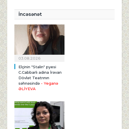
İncəsənət
03.08.2026
Elçinin "Stalin" pyesi
C.Cabbarlı adına İrəvan
Dövlət Teatrının
səhnəsində
- Yeganə
ƏLİYEVA