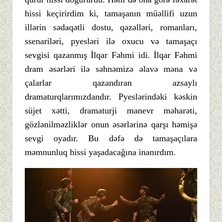
hissi keçirirdim ki, tamaşanın müəllifi uzun
illərin sədaqətli dostu, qəzəlləri, romanları,
ssenariləri, pyesləri ilə oxucu və tamaşaçı
sevgisi qazanmış İlqar Fəhmi idi. İlqar Fəhmi
dram əsərləri ilə səhnəmizə əlavə məna və
çalarlar qazandıran azsaylı
dramaturqlarımızdandır. Pyeslərindəki kəskin
süjet xətti, dramaturji manevr məharəti,
gözlənilməzliklər onun əsərlərinə qarşı həmişə
sevgi oyadır. Bu dəfə də tamaşaçılara
məmnunluq hissi yaşadacağına inanırdım.