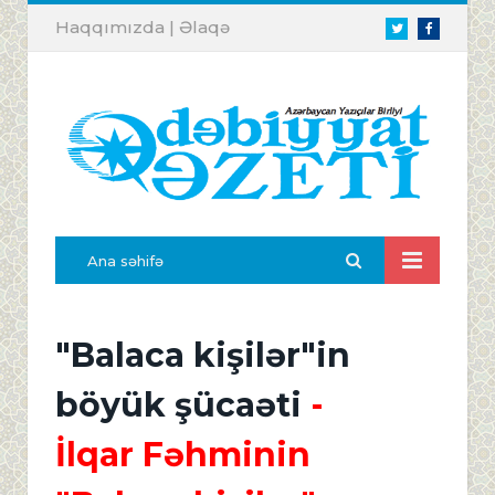
Haqqımızda
|
Əlaqə
Twitter
Facebook
Ana səhifə
"Balaca kişilər"in
böyük şücaəti
-
İlqar Fəhminin