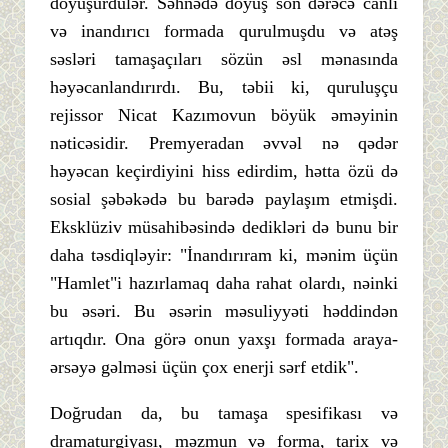
döyüşürdülər. Səhnədə döyüş son dərəcə canlı
və inandırıcı formada qurulmuşdu və atəş
səsləri tamaşaçıları sözün əsl mənasında
həyəcanlandırırdı. Bu, təbii ki, quruluşçu
rejissor Nicat Kazımovun böyük əməyinin
nəticəsidir. Premyeradan əvvəl nə qədər
həyəcan keçirdiyini hiss edirdim, hətta özü də
sosial şəbəkədə bu barədə paylaşım etmişdi.
Eksklüziv müsahibəsində dedikləri də bunu bir
daha təsdiqləyir: "İnandırıram ki, mənim üçün
"Hamlet"i hazırlamaq daha rahat olardı, nəinki
bu əsəri. Bu əsərin məsuliyyəti həddindən
artıqdır. Ona görə onun yaxşı formada araya-
ərsəyə gəlməsi üçün çox enerji sərf etdik".
Doğrudan da, bu tamaşa spesifikası və
dramaturgiyası, məzmun və forma, tarix və