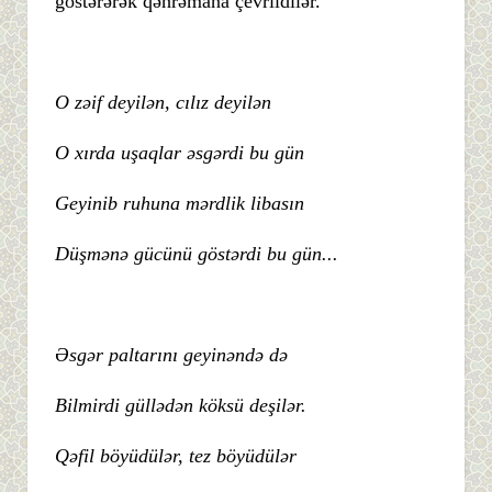
göstərərək qəhrəmana çevrildilər.
O zəif deyilən, cılız deyilən
O xırda uşaqlar əsgərdi bu gün
Geyinib ruhuna mərdlik libasın
Düşmənə gücünü göstərdi bu gün...
Əsgər paltarını geyinəndə də
Bilmirdi güllədən köksü deşilər.
Qəfil böyüdülər, tez böyüdülər