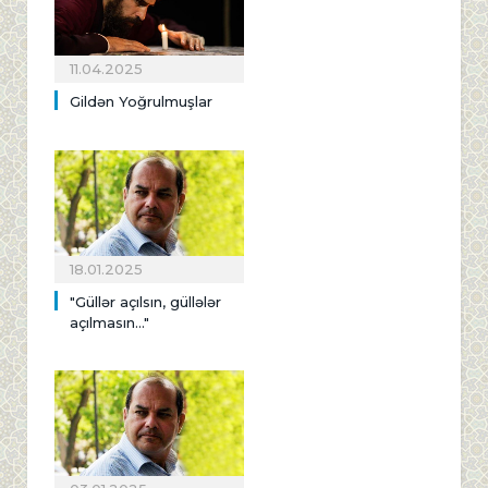
11.04.2025
Gildən Yoğrulmuşlar
18.01.2025
"Güllər açılsın, güllələr
açılmasın..."