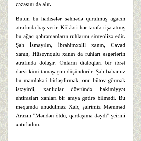
cəzasını da alır.
Bütün bu hadisələr səhnədə qurulmuş ağacın
ətrafında baş verir. Kökləri hər tərəfə rişə atmış
bu ağac qəhrəmanların ruhlarını simvolizə edir.
Şah İsmayılın, İbrahimxəlil xanın, Cavad
xanın, Hüseynqulu xanın da ruhları əsgərlərin
ətrafında dolaşır. Onların dialoqları bir ibrət
dərsi kimi tamaşaçını düşündürür. Şah babamız
bu məmləkəti birləşdirmək, onu bütöv görmək
istəyirdi, xanlıqlar dövründə hakimiyyət
ehtirasları xanları bir araya gətirə bilmədi. Bu
məqamda unudulmaz Xalq şairimiz Məmməd
Arazın "Məndən ötdü, qardaşıma dəydi" şeirini
xatırladım: