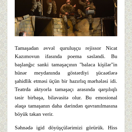
Tamaşadan əvvəl quruluşçu rejissor Nicat
Kazımovun ifasında poema səsləndi. Bu
başlanğıc sanki tamaşaçının "balaca kişilər"in
hünər meydanında göstərdiyi şücaətlərə
şahidlik etməsi üçün bir hazırlıq mərhələsi idi.
Teatrda aktyorla tamaşaçı arasında qarşılıqlı
təsir birbaşa, bilavasitə olur. Bu emosional
əlaqə tamaşanın daha dərindən qavranılmasına
böyük təkan verir.
Səhnədə igid döyüşçülərimizi görürük. Hiss