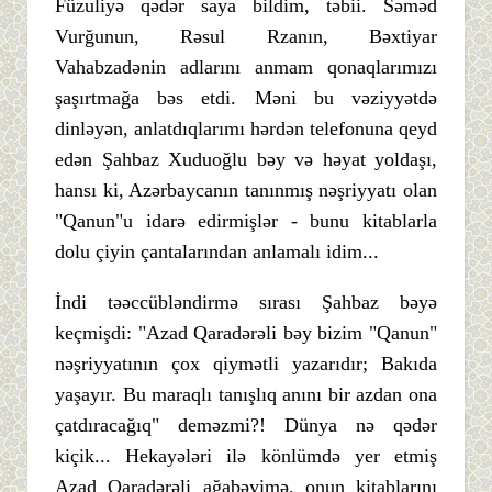
Füzuliyə qədər saya bildim, təbii. Səməd
Vurğunun, Rəsul Rzanın, Bəxtiyar
Vahabzadənin adlarını anmam qonaqlarımızı
şaşırtmağa bəs etdi. Məni bu vəziyyətdə
dinləyən, anlatdıqlarımı hərdən telefonuna qeyd
edən Şahbaz Xuduoğlu bəy və həyat yoldaşı,
hansı ki, Azərbaycanın tanınmış nəşriyyatı olan
"Qanun"u idarə edirmişlər - bunu kitablarla
dolu çiyin çantalarından anlamalı idim...
İndi təəccübləndirmə sırası Şahbaz bəyə
keçmişdi: "Azad Qaradərəli bəy bizim "Qanun"
nəşriyyatının çox qiymətli yazarıdır; Bakıda
yaşayır. Bu maraqlı tanışlıq anını bir azdan ona
çatdıracağıq" deməzmi?! Dünya nə qədər
kiçik... Hekayələri ilə könlümdə yer etmiş
Azad Qaradərəli ağabəyimə, onun kitablarını