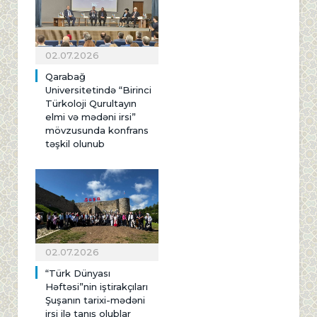
02.07.2026
Qarabağ
Universitetində “Birinci
Türkoloji Qurultayın
elmi və mədəni irsi”
mövzusunda konfrans
təşkil olunub
02.07.2026
“Türk Dünyası
Həftəsi”nin iştirakçıları
Şuşanın tarixi-mədəni
irsi ilə tanış olublar