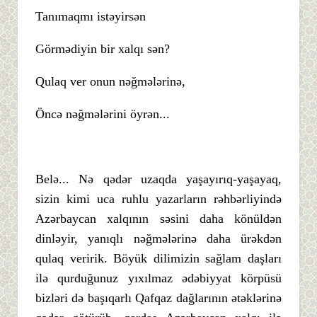
Tanımaqmı istəyirsən
Görmədiyin bir xalqı sən?
Qulaq ver onun nəğmələrinə,
Öncə nəğmələrini öyrən...
Belə... Nə qədər uzaqda yaşayırıq-yaşayaq,
sizin kimi uca ruhlu yazarların rəhbərliyində
Azərbaycan xalqının səsini daha könüldən
dinləyir, yanıqlı nəğmələrinə daha ürəkdən
qulaq veririk. Böyük dilimizin sağlam daşları
ilə qurduğunuz yıxılmaz ədəbiyyat körpüsü
bizləri də başıqarlı Qafqaz dağlarının ətəklərinə