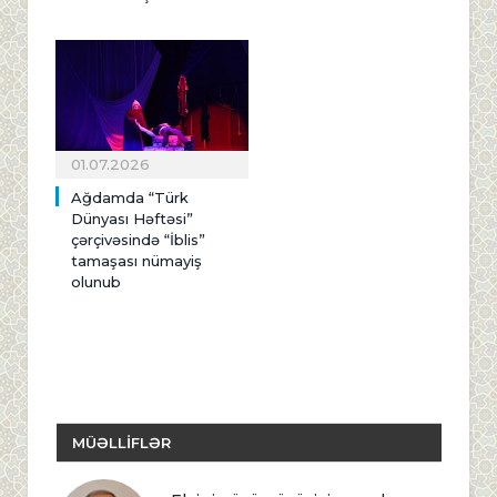
01.07.2026
Ağdamda “Türk
Dünyası Həftəsi”
çərçivəsində “İblis”
tamaşası nümayiş
olunub
MÜƏLLİFLƏR