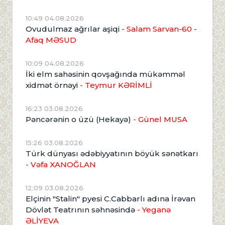
10:49 04.08.2026
Ovudulmaz ağrılar aşiqi
- Salam Sarvan-60 -
Afaq MƏSUD
10:09 04.08.2026
İki elm sahəsinin qovşağında mükəmməl
xidmət örnəyi
- Teymur KƏRİMLİ
16:23 03.08.2026
Pəncərənin o üzü (Hekayə)
- Günel MUSA
15:26 03.08.2026
Türk dünyası ədəbiyyatının böyük sənətkarı
- Vəfa XANOĞLAN
12:09 03.08.2026
Elçinin "Stalin" pyesi C.Cabbarlı adına İrəvan
Dövlət Teatrının səhnəsində
- Yeganə
ƏLİYEVA