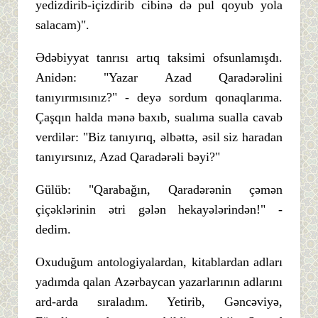
yedizdirib-içizdirib cibinə də pul qoyub yola
salacam)".
Ədəbiyyat tanrısı artıq taksimi ofsunlamışdı.
Anidən: "Yazar Azad Qaradərəlini
tanıyırmısınız?" - deyə sordum qonaqlarıma.
Çaşqın halda mənə baxıb, sualıma sualla cavab
verdilər: "Biz tanıyırıq, əlbəttə, əsil siz haradan
tanıyırsınız, Azad Qaradərəli bəyi?"
Gülüb: "Qarabağın, Qaradərənin çəmən
çiçəklərinin ətri gələn hekayələrindən!" -
dedim.
Oxuduğum antologiyalardan, kitablardan adları
yadımda qalan Azərbaycan yazarlarının adlarını
ard-arda sıraladım. Yetirib, Gəncəviyə,