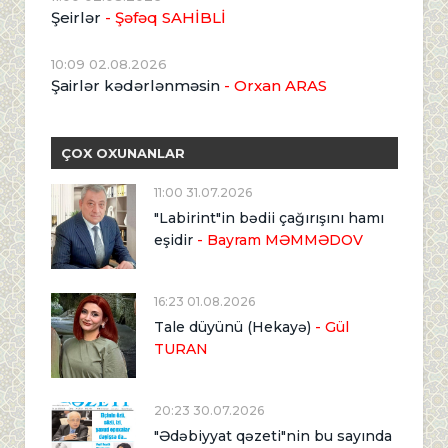
Şeirlər
- Şəfəq SAHİBLİ
10:09 02.08.2026
Şairlər kədərlənməsin
- Orxan ARAS
ÇOX OXUNANLAR
11:00 31.07.2026
"Labirint"in bədii çağırışını hamı
eşidir
- Bayram MƏMMƏDOV
16:23 01.08.2026
Tale düyünü (Hekayə)
- Gül
TURAN
20:23 30.07.2026
"Ədəbiyyat qəzeti"nin bu sayında