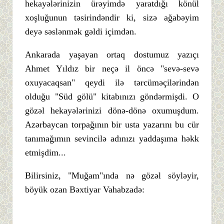
hekayələrinizin ürəyimdə yaratdığı könül
xoşluğunun təsirindəndir ki, sizə ağabəyim
deyə səslənmək gəldi içimdən.
Ankarada yaşayan ortaq dostumuz yazıçı
Ahmet Yıldız bir neçə il öncə "sevə-sevə
oxuyacaqsan" qeydi ilə tərcüməçilərindən
olduğu "Süd gölü" kitabınızı göndərmişdi. O
gözəl hekayələrinizi dönə-dönə oxumuşdum.
Azərbaycan torpağının bir usta yazarını bu cür
tanımağımın sevincilə adınızı yaddaşıma həkk
etmişdim...
Bilirsiniz, "Muğam"ında nə gözəl söyləyir,
böyük ozan Bəxtiyar Vahabzadə: