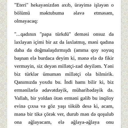
"Eteri" hekayənizdən axıb, ürəyimə işləyən o
bölümü məktubuma əlavə etməsəm,
olmayacaq:
"...qadının "papa türkdü" deməsi onsuz da
laxlayan içimi bir az da laxlatmış, məni qadına
daha da doğmalaşdırmışdı (amma qoy soyuq
başnan elə burdaca deyim ki, mənə elə də fikir
verməyin, siz deyən millətçi-zad deyiləm. Yəni
biz türklər ümumən millətçi ola bilmirik.
Qanımızda yoxdu bu. İndi hamı bilir ki, biz
ermənilərlə ədavətdəyik, müharibədəyik də.
Vallah, bir yoldan ötən erməni gəlib bu inqiloy
evinə çıxsa və göz yaşı töküb desə ki, acam,
mənə bir tikə çörək ver, durub mən də qoşulub
ona ağlayacam, elə ağlaya-ağlaya onu