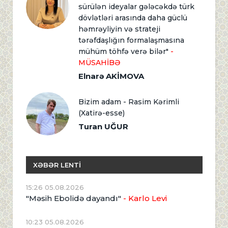
sürülən ideyalar gələcəkdə türk
dövlətləri arasında daha güclü
həmrəyliyin və strateji
tərəfdaşlığın formalaşmasına
mühüm töhfə verə bilər"
-
MÜSAHİBƏ
Elnarə AKİMOVA
Bizim adam - Rasim Kərimli
(Xatirə-esse)
Turan UĞUR
XƏBƏR LENTİ
15:26 05.08.2026
"Məsih Ebolidə dayandı"
- Karlo Levi
10:23 05.08.2026