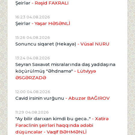
Şeirlər
- Rəşid FAXRALI
16:23 04.08.2026
Şeirlər
- Yaşar HƏSƏNLİ
15:26 04.08.2026
Sonuncu siqaret (Hekayə)
- Vüsal NURU
13:24 04.08.2026
Seyran Səxavət misralarında daş yaddaşına
köçürülmüş "Əhdnamə"
- Lütviyyə
ƏSGƏRZADƏ
12:00 04.08.2026
Cavid irsinin vurğunu
- Abuzər BAĞIROV
11:29 04.08.2026
"Ay bilir darıxan kimdi bu gecə..."
- Xatirə
Fərəclinin şeirləri haqqında ədəbi
düşüncələr - Vaqif BƏHMƏNLİ