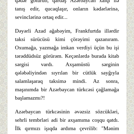
qədər götürüb, qardaş Azərbaycan xalqı ilə
tanış edir, qucaqlaşır, onların kədərlərinə,
sevinclərinə ortaq edir...
Dəyərli Azad ağabəyim, Frankfurtda illərdir
taksi sürücüsü kimi çörəyimi qazanıram.
Oxumağa, yazmağa imkan verdiyi üçün bu işi
tərəddüdsüz görürəm. Keçənlərdə burada kitab
sərgisi vardı. Axşamüstü sərginin
qələbəliyindən sıyrılan bir cütlük sayğıyla
salamlaşaraq taksimə mindi. Az sonra,
maşınımda bir Azərbaycan türkcəsi çağlamağa
başlamazmı?!
Azərbaycan türkcəsinin əvəzsiz sözcükləri,
sehrli tembrləri adi bir axşamıma coşqu qatdı.
İlk qırmızı işıqda ardıma çevrilib: "Mənim