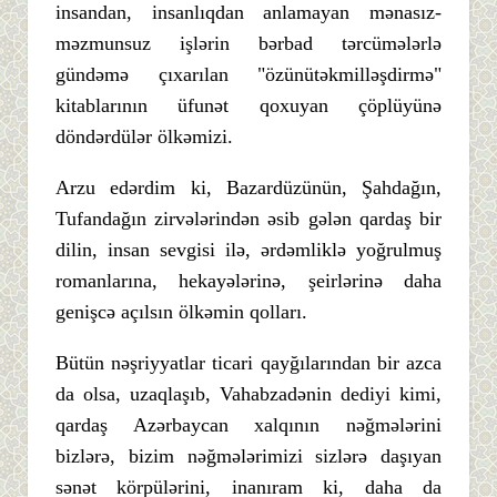
insandan, insanlıqdan anlamayan mənasız-
məzmunsuz işlərin bərbad tərcümələrlə
gündəmə çıxarılan "özünütəkmilləşdirmə"
kitablarının üfunət qoxuyan çöplüyünə
döndərdülər ölkəmizi.
Arzu edərdim ki, Bazardüzünün, Şahdağın,
Tufandağın zirvələrindən əsib gələn qardaş bir
dilin, insan sevgisi ilə, ərdəmliklə yoğrulmuş
romanlarına, hekayələrinə, şeirlərinə daha
genişcə açılsın ölkəmin qolları.
Bütün nəşriyyatlar ticari qayğılarından bir azca
da olsa, uzaqlaşıb, Vahabzadənin dediyi kimi,
qardaş Azərbaycan xalqının nəğmələrini
bizlərə, bizim nəğmələrimizi sizlərə daşıyan
sənət körpülərini, inanıram ki, daha da