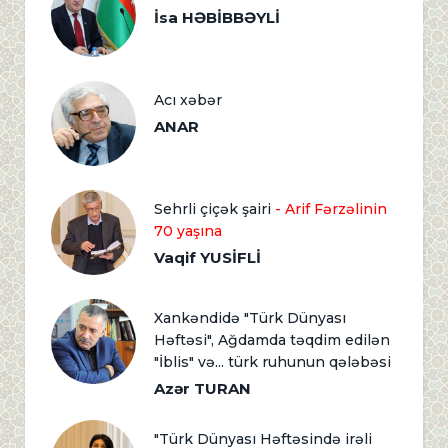
İsa HƏBİBBƏYLİ
Acı xəbər
ANAR
Sehrli çiçək şairi
- Arif Fərzəlinin
70 yaşına
Vaqif YUSİFLİ
Xankəndidə "Türk Dünyası
Həftəsi", Ağdamda təqdim edilən
"İblis" və... türk ruhunun qələbəsi
Azər TURAN
"Türk Dünyası Həftəsində irəli