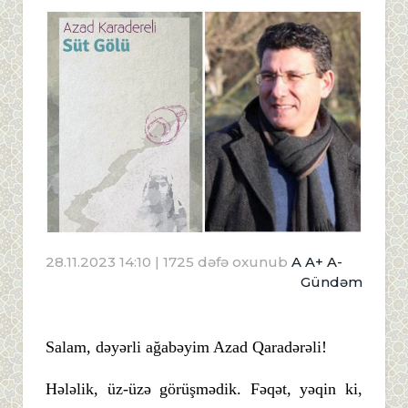
28.11.2023 14:10
| 1725 dəfə oxunub
A
A+
A-
Gündəm
Salam, dəyərli ağabəyim Azad Qaradərəli!
Hələlik, üz-üzə görüşmədik. Fəqət, yəqin ki,