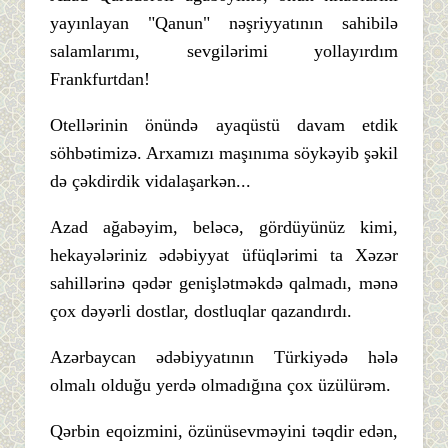
yayınlayan "Qanun" nəşriyyatının sahibilə
salamlarımı, sevgilərimi yollayırdım
Frankfurtdan!
Otellərinin önündə ayaqüstü davam etdik
söhbətimizə. Arxamızı maşınıma söykəyib şəkil
də çəkdirdik vidalaşarkən...
Azad ağabəyim, beləcə, gördüyünüz kimi,
hekayələriniz ədəbiyyat üfüqlərimi ta Xəzər
sahillərinə qədər genişlətməkdə qalmadı, mənə
çox dəyərli dostlar, dostluqlar qazandırdı.
Azərbaycan ədəbiyyatının Türkiyədə hələ
olmalı olduğu yerdə olmadığına çox üzülürəm.
Qərbin eqoizmini, özünüsevməyini təqdir edən,