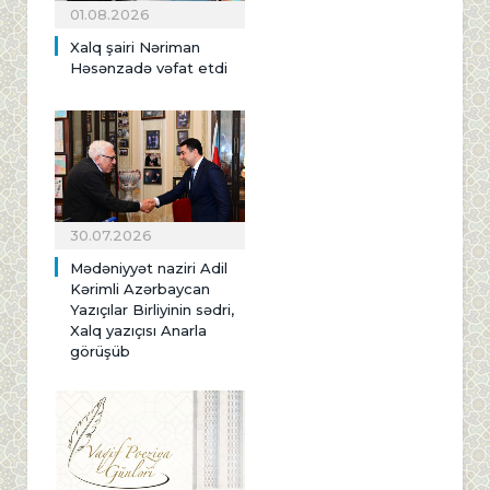
01.08.2026
Xalq şairi Nəriman
Həsənzadə vəfat etdi
30.07.2026
Mədəniyyət naziri Adil
Kərimli Azərbaycan
Yazıçılar Birliyinin sədri,
Xalq yazıçısı Anarla
görüşüb