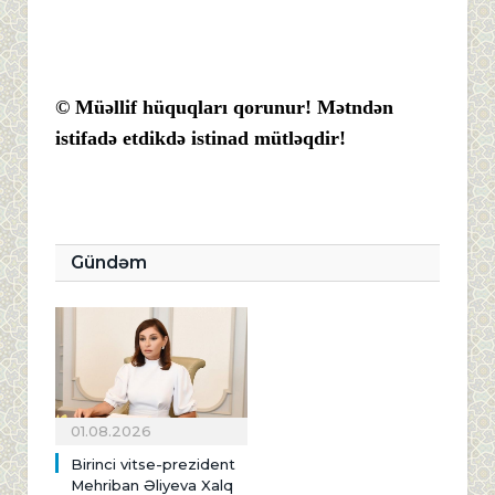
© Müəllif hüquqları qorunur! Mətndən
istifadə etdikdə istinad mütləqdir!
Gündəm
01.08.2026
Birinci vitse-prezident
Mehriban Əliyeva Xalq