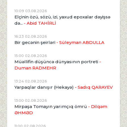
10:09 03.08.2026
Elçinin özü, sözü, izi, yaxud epoxalar dəyişsə
də...
- Abid TAHİRLİ
16:23 02.08.2026
Bir gecənin şeirləri
- Süleyman ABDULLA
15:00 02.08.2026
Müəllifin düşüncə dünyasının portreti
-
Duman RADMEHR
13:24 02.08.2026
Yarpaqlar danışır (Hekayə)
- Sadıq QARAYEV
13:00 02.08.2026
Mirpaşa Tomayın yarımçıq ömrü
- Dilqəm
ƏHMƏD
11:00 02.08.2026