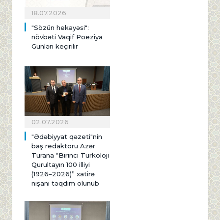
18.07.2026
"Sözün hekayəsi":
növbəti Vaqif Poeziya
Günləri keçirilir
02.07.2026
"Ədəbiyyat qəzeti"nin
baş redaktoru Azər
Turana “Birinci Türkoloji
Qurultayın 100 illiyi
(1926–2026)” xatirə
nişanı təqdim olunub