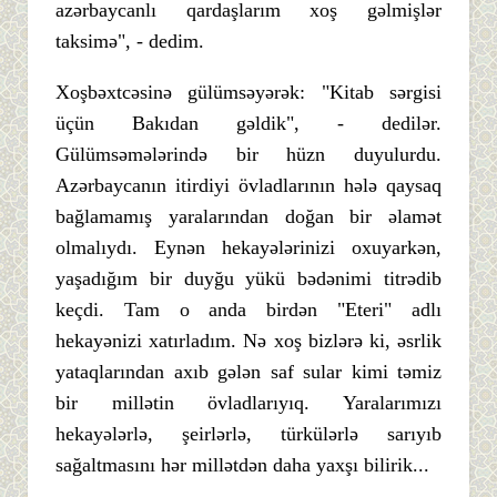
azərbaycanlı qardaşlarım xoş gəlmişlər
taksimə", - dedim.
Xoşbəxtcəsinə gülümsəyərək: "Kitab sərgisi
üçün Bakıdan gəldik", - dedilər.
Gülümsəmələrində bir hüzn duyulurdu.
Azərbaycanın itirdiyi övladlarının hələ qaysaq
bağlamamış yaralarından doğan bir əlamət
olmalıydı. Eynən hekayələrinizi oxuyarkən,
yaşadığım bir duyğu yükü bədənimi titrədib
keçdi. Tam o anda birdən "Eteri" adlı
hekayənizi xatırladım. Nə xoş bizlərə ki, əsrlik
yataqlarından axıb gələn saf sular kimi təmiz
bir millətin övladlarıyıq. Yaralarımızı
hekayələrlə, şeirlərlə, türkülərlə sarıyıb
sağaltmasını hər millətdən daha yaxşı bilirik...