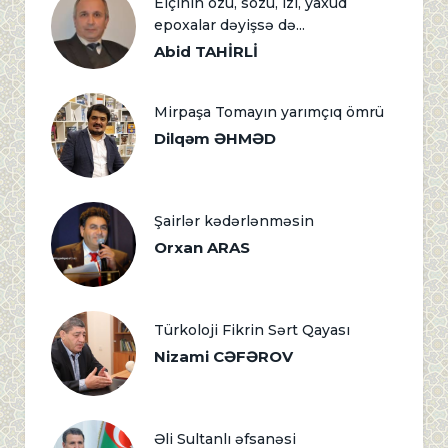
Elçinin özü, sözü, izi, yaxud
epoxalar dəyişsə də...
Abid TAHİRLİ
Mirpaşa Tomayın yarımçıq ömrü
Dilqəm ƏHMƏD
Şairlər kədərlənməsin
Orxan ARAS
Türkoloji Fikrin Sərt Qayası
Nizami CƏFƏROV
Əli Sultanlı əfsanəsi