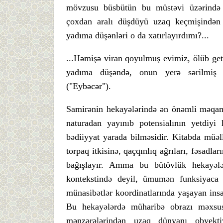
mövzusu büsbütün bu müstəvi üzərində q
çoxdan aralı düşdüyü uzaq keçmişindən
yadıma düşənləri o da xatırlayırdımı?...
...Həmişə viran qoyulmuş evimiz, ölüb get
yadıma düşəndə, onun yerə sərilmiş ə
("Eybəcər").
Samirənin hekayələrində ən önəmli məqam 
naturadan yayınıb potensialının yetdiyi 
bədiiyyat yarada bilməsidir. Kitabda müəlli
torpaq itkisinə, qaçqınlıq ağrıları, fəsadl
bağışlayır. Amma bu bütövlük hekayələri
kontekstində deyil, ümumən funksiyaca 
münasibətlər koordinatlarında yaşayan insa
Bu hekayələrdə müharibə obrazı məxsus
mənzərələrindən uzaq dünyanı obyektiv