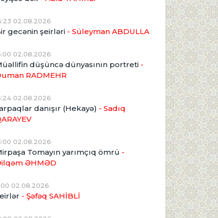
6:23 02.08.2026
ir gecənin şeirləri
- Süleyman ABDULLA
5:00 02.08.2026
üəllifin düşüncə dünyasının portreti
-
Duman RADMEHR
3:24 02.08.2026
arpaqlar danışır (Hekayə)
- Sadıq
QARAYEV
3:00 02.08.2026
irpaşa Tomayın yarımçıq ömrü
-
Dilqəm ƏHMƏD
1:00 02.08.2026
eirlər
- Şəfəq SAHİBLİ