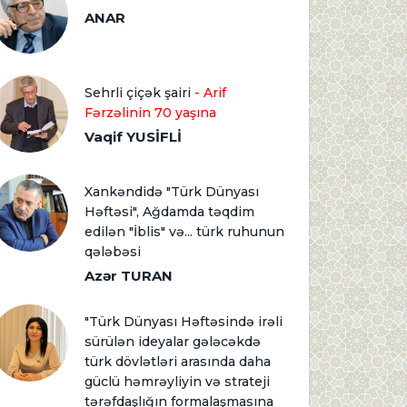
ANAR
Sehrli çiçək şairi
- Arif
Fərzəlinin 70 yaşına
Vaqif YUSİFLİ
Xankəndidə "Türk Dünyası
Həftəsi", Ağdamda təqdim
edilən "İblis" və... türk ruhunun
qələbəsi
Azər TURAN
"Türk Dünyası Həftəsində irəli
sürülən ideyalar gələcəkdə
türk dövlətləri arasında daha
güclü həmrəyliyin və strateji
tərəfdaşlığın formalaşmasına