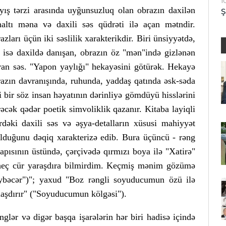
1
yış tərzi arasında uyğunsuzluq olan obrazın daxilən
Ş
naltı məna və daxili səs qüdrəti ilə açan mətndir.
arı üçün iki səslilik xarakterikdir. Biri ünsiyyətdə,
i isə daxildə danışan, obrazın öz "mən"ində gizlənən
an səs. "Yapon yaylığı" hekayəsini götürək. Hekayə
azın davranışında, ruhunda, yaddaş qatında əsk-səda
i bir söz insan həyatının dərinliyə gömdüyü hisslərini
əcək qədər poetik simvoliklik qazanır. Kitaba layiqli
dəki daxili səs və əşya-detalların xüsusi mahiyyət
olduğunu dəqiq xarakterizə edib. Bura üçüncü - rəng
pısının üstündə, çərçivədə qırmızı boya ilə "Xatirə"
ə heç cür yaraşdıra bilmirdim. Keçmiş mənim gözümə
ybəcər")"; yaxud "Boz rəngli soyuducumun özü ilə
laşdırır" ("Soyuducumun kölgəsi").
nglər və digər başqa işarələrin hər biri hadisə içində