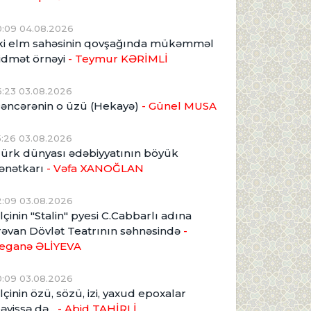
0:09 04.08.2026
ki elm sahəsinin qovşağında mükəmməl
idmət örnəyi
- Teymur KƏRİMLİ
6:23 03.08.2026
əncərənin o üzü (Hekayə)
- Günel MUSA
5:26 03.08.2026
ürk dünyası ədəbiyyatının böyük
ənətkarı
- Vəfa XANOĞLAN
2:09 03.08.2026
lçinin "Stalin" pyesi C.Cabbarlı adına
rəvan Dövlət Teatrının səhnəsində
-
eganə ƏLİYEVA
0:09 03.08.2026
lçinin özü, sözü, izi, yaxud epoxalar
əyişsə də...
- Abid TAHİRLİ