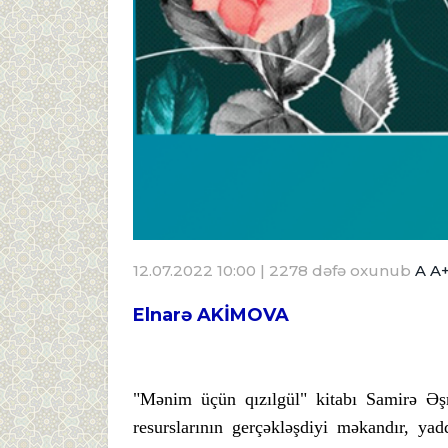
12.07.2022 10:00
| 2278 dəfə oxunub
A
A
Elnarə AKİMOVA
"Mənim üçün qızılgül" kitabı Samirə Əşrə
resurslarının gerçəkləşdiyi məkandır, ya