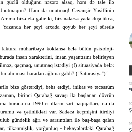
rın güclü olduğunu nəzərə alsaq, həm də tale ilə
. Unutmaqmı? Həm də unutmaq! Cavanşir Yusiflinin
 Amma bizə elə gəlir ki, biz nələrsə yada düşdükcə,
q. Yazanda hər şeyi arxada qoyub hər şeyi sürətlə
 faktura müharibəyə köklənsə belə bütün psixoloji-
 burada insan xarakterini, insan yaşantısını bəlirləyən
nilməz, qaçmaq, unutmaq istədiyi (!) situasiyada belə:
lın alınması haradan ağlıma gəldi? ("Saturasiya")"
1
rilə bizə göstərdiyi, bəhs etdiyi, inikas və təcəssüm
"
ı zaman, birinci Qarabağ savaşı ilə başlanan dövrün
mma burada nə 1990-cı illərin sərt həqiqətləri, nə də
1
Ş
rumu və çətinlikləri var. Sadəcə keçmişini itirdiyi
ulub gündəlik ağrı və sarsıntıları ilə baş-başa qalan
1
lar, tükənmişlik, yorğunluq - hekayələrdəki Qarabağ
Ş