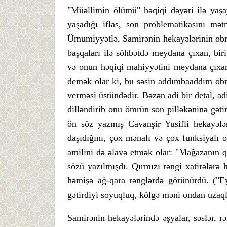
"Müəllimin ölümü" həqiqi dəyəri ilə yaşa
yaşadığı iflas, son problematikasını mət
Ümumiyyətlə, Samirənin hekayələrinin obrazl
başqaları ilə söhbətdə meydana çıxan, bir
və onun həqiqi mahiyyətini meydana çıxar
demək olar ki, bu səsin addımbaaddım obr
verməsi üstündədir. Bəzən adi bir detal, ad
dilləndirib onu ömrün son pilləkəninə gətir
ön söz yazmış Cavanşir Yusifli hekayələr
daşıdığını, çox mənalı və çox funksiyalı 
amilini də əlavə etmək olar: "Mağazanın qa
sözü yazılmışdı. Qırmızı rəngi xatirələr
həmişə ağ-qara rənglərdə görünürdü. ("E
gətirdiyi soyuqluq, kölgə məni ondan uzaq
Samirənin hekayələrində əşyalar, səslər, rə