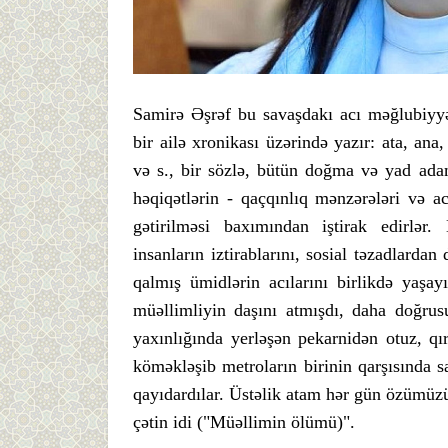
Samirə Əşrəf bu savaşdakı acı məğlubiyyəti
bir ailə xronikası üzərində yazır: ata, ana,
və s., bir sözlə, bütün doğma və yad adam
həqiqətlərin - qaçqınlıq mənzərələri və a
gətirilməsi baxımından iştirak edirlər
insanların iztirablarını, sosial təzadlarda
qalmış ümidlərin acılarını birlikdə yaşa
müəllimliyin daşını atmışdı, daha doğr
yaxınlığında yerləşən pekarnidən otuz, qır
köməkləşib metroların birinin qarşısında s
qayıdardılar. Üstəlik atam hər gün özümüz
çətin idi ("Müəllimin ölümü)".