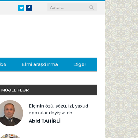
Twitter
Facebook
ibə
Elmi araşdırma
Digər
MÜƏLLİFLƏR
Elçinin özü, sözü, izi, yaxud
epoxalar dəyişsə də...
Abid TAHİRLİ