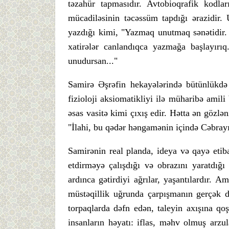
təzahür tapmasıdır. Avtobioqrafik kodla
mücadiləsinin təcəssüm tapdığı ərazidir
yazdığı kimi, "Yazmaq unutmaq sənətidir.
xatirələr canlandıqca yazmağa başlayırı
unudursan..."
Samirə Əşrəfin hekayələrində bütünlükdə
fizioloji aksiomatikliyi ilə müharibə amili
əsas vasitə kimi çıxış edir. Hətta ən gözlə
"İlahi, bu qədər həngamənin içində Cəbrayı
Samirənin real planda, ideya və qayə etiba
etdirməyə çalışdığı və obrazını yaratdığ
ardınca gətirdiyi ağrılar, yaşantılardır. A
müstəqillik uğrunda çarpışmanın gerçək du
torpaqlarda dəfn edən, taleyin axışına qoş
insanların həyatı: iflas, məhv olmuş arzu