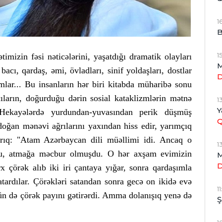
1
B
1
mizin fəsi nəticələrini, yaşatdığı dramatik olayları
M
 bacı, qardaş, əmi, övladları, sinif yoldaşları, dostlar
lar... Bu insanların hər biri kitabda müharibə sonu
cıların, doğurduğu dərin sosial kataklizmlərin mətnə
1
Y
. Hekayələrdə yurdundan-yuvasından perik düşmüş
n doğan mənəvi ağrılarını yaxından hiss edir, yarımçıq
yırıq: "Atam Azərbaycan dili müəllimi idi. Ancaq o
1
usu, atmağa məcbur olmuşdu. O hər axşam evimizin
M
x çörək alıb iki iri çantaya yığar, sonra qardaşımla
atardılar. Çörəkləri satandan sonra gecə on ikidə evə
1
ün də çörək payını gətirərdi. Amma dolanışıq yenə də
Ş