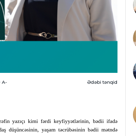
+
A-
Ədəbi tənqid
fin yazıçı kimi fərdi keyfiyyətlərinin, bədii ifadə
ddaş düşüncəsinin, yaşam təcrübəsinin bədii mətndə