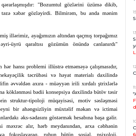
ərarlaşmışdır: "Bozumtul gözlərini üzümə dikib,
1
 təzə xəbər gözləyirdi. Bilmirəm, bu anda mənim
S
1
miş illərimiz, ayağımızın altından qaçmış torpağımız
S
yri-üyrü qaraltısı gözümün önündə canlanırdı"
y
L
hər hansı problemi illüstrə etməməyə çalışmasıdır,
1
C
hekayəçilik təcrübəsi və həyat materialı daxilində
fin əvvəldən axıra - müəyyən irili xırdalı ştrixlərlə
1
arına köklənməsi bədii konsepsiya daxilində bütöv təsir
"
n struktur-tipoloji müqayisəsi, motiv səsləşməsi
F
d
eyni bir ahəngsizliyin müxtəlif məkan və ictimai
nlardakı əks-sədasını göstərmək hesabına başa gəlir.
1
i məxrəc alır, hərb meydanından, arxa cəbhənin
O
ə fokuslayaraq, ruhun bütün sosial, psixoloji,
6