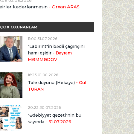
0:09 02.08.2026
airlər kədərlənməsin
- Orxan ARAS
ÇOX OXUNANLAR
11:00 31.07.2026
"Labirint"in bədii çağırışını
hamı eşidir
- Bayram
MƏMMƏDOV
16:23 01.08.2026
Tale düyünü (Hekayə)
- Gül
TURAN
20:23 30.07.2026
"Ədəbiyyat qəzeti"nin bu
sayında
- 31.07.2026