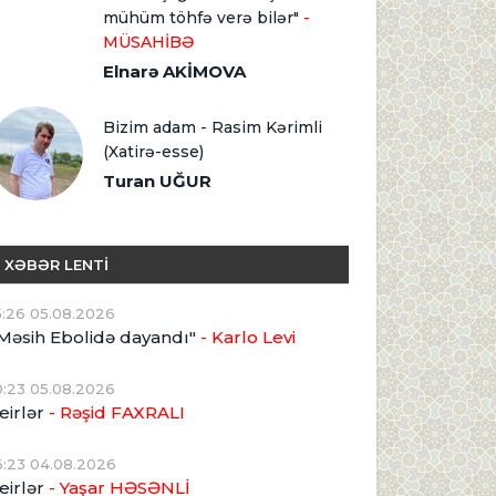
mühüm töhfə verə bilər"
-
MÜSAHİBƏ
Elnarə AKİMOVA
Bizim adam - Rasim Kərimli
(Xatirə-esse)
Turan UĞUR
XƏBƏR LENTİ
5:26 05.08.2026
Məsih Ebolidə dayandı"
- Karlo Levi
0:23 05.08.2026
eirlər
- Rəşid FAXRALI
6:23 04.08.2026
eirlər
- Yaşar HƏSƏNLİ