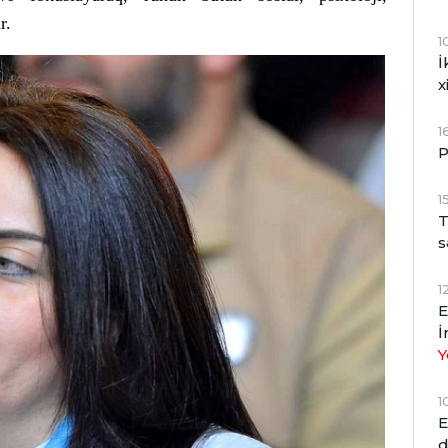
r.
1
İ
x
1
P
1
T
s
1
E
İ
Y
1
E
d