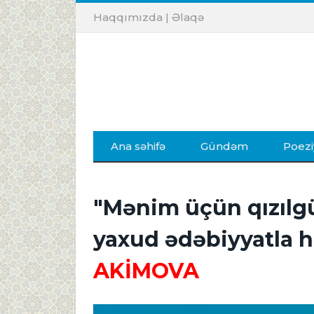
Haqqımızda
|
Əlaqə
Ana səhifə
Gündəm
Poezi
"Mənim üçün qızılgül
yaxud ədəbiyyatla h
AKİMOVA