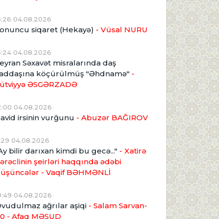
5:26 04.08.2026
onuncu siqaret (Hekayə)
- Vüsal NURU
3:24 04.08.2026
eyran Səxavət misralarında daş
addaşına köçürülmüş "Əhdnamə"
-
ütviyyə ƏSGƏRZADƏ
2:00 04.08.2026
avid irsinin vurğunu
- Abuzər BAĞIROV
1:29 04.08.2026
Ay bilir darıxan kimdi bu gecə..."
- Xatirə
ərəclinin şeirləri haqqında ədəbi
üşüncələr - Vaqif BƏHMƏNLİ
0:49 04.08.2026
vudulmaz ağrılar aşiqi
- Salam Sarvan-
0 - Afaq MƏSUD