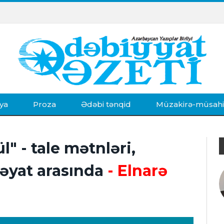
ya
Proza
Ədəbi tənqid
Müzakirə-müsah
" - tale mətnləri,
əyat arasında
- Elnarə