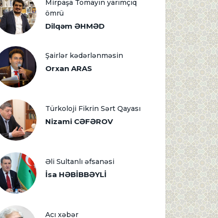
Mirpaşa Tomayın yarımçıq
ömrü
Dilqəm ƏHMƏD
Şairlər kədərlənməsin
Orxan ARAS
Türkoloji Fikrin Sərt Qayası
Nizami CƏFƏROV
Əli Sultanlı əfsanəsi
İsa HƏBİBBƏYLİ
Acı xəbər