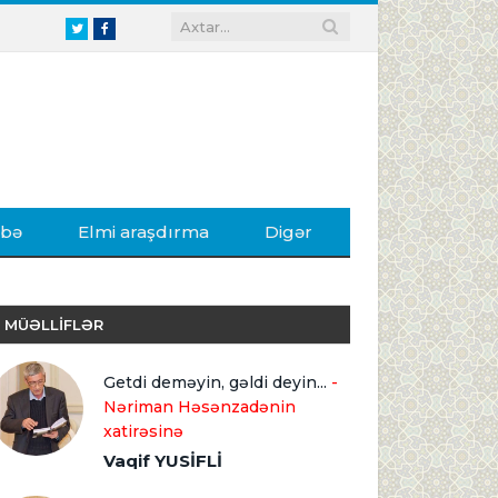
Twitter
Facebook
ibə
Elmi araşdırma
Digər
MÜƏLLİFLƏR
Getdi deməyin, gəldi deyin...
-
Nəriman Həsənzadənin
xatirəsinə
Vaqif YUSİFLİ