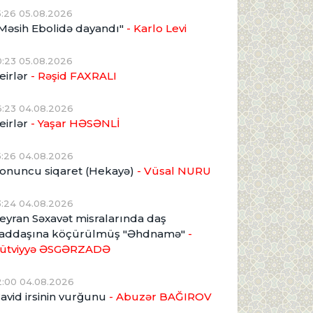
5:26 05.08.2026
Məsih Ebolidə dayandı"
- Karlo Levi
0:23 05.08.2026
eirlər
- Rəşid FAXRALI
6:23 04.08.2026
eirlər
- Yaşar HƏSƏNLİ
5:26 04.08.2026
onuncu siqaret (Hekayə)
- Vüsal NURU
3:24 04.08.2026
eyran Səxavət misralarında daş
addaşına köçürülmüş "Əhdnamə"
-
ütviyyə ƏSGƏRZADƏ
2:00 04.08.2026
avid irsinin vurğunu
- Abuzər BAĞIROV