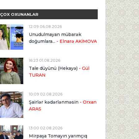
ÇOX OXUNANLAR
12:09 06.08.2026
Unudulmayan mübarək
doğumlara...
- Elnarə AKİMOVA
16:23 01.08.2026
Tale düyünü (Hekayə)
- Gül
TURAN
10:09 02.08.2026
Şairlər kədərlənməsin
- Orxan
ARAS
13:00 02.08.2026
Mirpaşa Tomayın yarımçıq