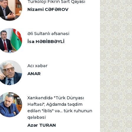
Türkoloji Fikrin Sərt Qayası
Nizami CƏFƏROV
Əli Sultanlı əfsanəsi
İsa HƏBİBBƏYLİ
Acı xəbər
ANAR
Xankəndidə "Türk Dünyası
Həftəsi", Ağdamda təqdim
edilən "İblis" və... türk ruhunun
qələbəsi
Azər TURAN