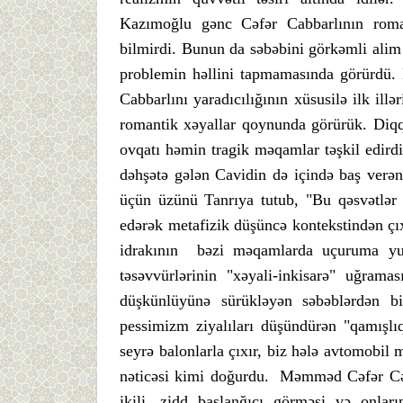
Kazımoğlu gənc Cəfər Cabbarlının roma
bilmirdi. Bunun da səbəbini görkəmli alim 
problemin həllini tapmamasında görürdü. 
Cabbarlını yaradıcılığının xüsusilə ilk ill
romantik xəyallar qoynunda görürük. Diqq
ovqatı həmin tragik məqamlar təşkil edirdi
dəhşətə gələn Cavidin də içində baş verə
üçün üzünü Tanrıya tutub, "Bu qəsvətlər
edərək metafizik düşüncə kontekstindən çı
idrakının bəzi məqamlarda uçuruma yuva
təsəvvürlərinin "xəyali-inkisarə" uğram
düşkünlüyünə sürükləyən səbəblərdən bi
pessimizm ziyalıları düşündürən "qamışl
seyrə balonlarla çıxır, biz hələ avtomobil 
nəticəsi kimi doğurdu. Məmməd Cəfər Cəfə
ikili, zidd başlanğıcı görməsi və onları