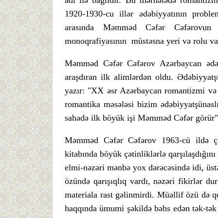
adı ilə bağlıdır. Bu mərhələdə romantizm
1920-1930-cu illər ədəbiyyatının proble
arasında Məmməd Cəfər Cəfərovun "
monoqrafiyasının müstəsna yeri və rolu var
Məmməd Cəfər Cəfərov Azərbaycan ədəbiy
araşdıran ilk alimlərdən oldu. Ədəbiyyat
yazır: "XX əsr Azərbaycan romantizmi və e
romantika məsələsi bizim ədəbiyyatşünaslı
sahədə ilk böyük işi Məmməd Cəfər görür"
Məmməd Cəfər Cəfərov 1963-cü ildə ça
kitabında böyük çətinliklərlə qarşılaşdığın
elmi-nəzəri mənbə yox dərəcəsində idi, üstə
özündə qarışıqlıq vardı, nəzəri fikirlər d
materiala rast gəlinmirdi. Müəllif özü də qe
haqqında ümumi şəkildə bəhs edən tək-tək 