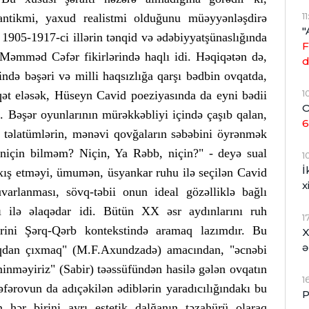
1
ntikmi, yaxud realistmi olduğunu müəyyənləşdirə
"
1905-1917-ci illərin tənqid və ədəbiyyatşünaslığında
F
Məmməd Cəfər fikirlərində haqlı idi. Həqiqətən də,
d
ərində bəşəri və milli haqsızlığa qarşı bədbin ovqatda,
1
ət eləsək, Hüseyn Cavid poeziyasında da eyni bədii
O
. Bəşər oyunlarının mürəkkəbliyi içində çaşıb qalan,
6
n təlatümlərin, mənəvi qovğaların səbəbini öyrənmək
 niçin bilməm? Niçin, Ya Rəbb, niçin?" - deyə sual
1
İ
xış etməyi, ümumən, üsyankar ruhu ilə seçilən Cavid
x
rlanması, sövq-təbii onun ideal gözəlliklə bağlı
ası ilə əlaqədar idi. Bütün XX əsr aydınlarını ruh
1
rini Şərq-Qərb kontekstində aramaq lazımdır. Bu
X
ə
ıqdan çıxmaq" (M.F.Axundzadə) amacından, "əcnəbi
minməyiriz" (Sabir) təəssüfündən hasilə gələn ovqatın
1
rovun da adıçəkilən ədiblərin yaradıcılığındakı bu
P
n hər birini ayrı estetik dalğanın təzahürü olaraq