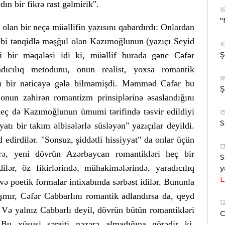
n bir fikrə rast gəlmirik".
1
"
lan bir neçə müəllifin yazısını qabardırdı: Onlardan
əbi tənqidlə məşğul olan Kazımoğlunun (yazıçı Seyid
1
Ş
i bir məqaləsi idi ki, müəllif burada gənc Cəfər
radıcılıq metodunu, onun realist, yoxsa romantik
1
lı bir nəticəyə gələ bilməmişdi. Məmməd Cəfər bu
Ş
 onun zahirən romantizm prinsiplərinə əsaslandığını
heç də Kazımoğlunun ümumi tərifində təsvir edildiyi
1
S
atı bir takım əlbisələrlə süsləyən" yazıçılar deyildi.
 edirdilər. "Sonsuz, şiddətli hissiyyat" da onlar üçün
1
ə, yeni dövrün Azərbaycan romantikləri heç bir
S
lər, öz fikirlərində, mühakimələrində, yaradıcılıq
y
L
ə poetik formalar intixabında sərbəst idilər. Bununla
laşmır, Cəfər Cabbarlını romantik adlandırsa da, qeyd
1
. Və yalnız Cabbarlı deyil, dövrün bütün romantikləri
C
r. Bu xüsusi şəraiti nəzərə almadığına görədir ki,