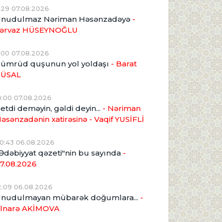
1:29 07.08.2026
nudulmaz Nəriman Həsənzadəyə
-
ərvaz HÜSEYNOĞLU
1:00 07.08.2026
ümrüd quşunun yol yoldaşı
- Barat
VÜSAL
0:00 07.08.2026
etdi deməyin, gəldi deyin...
- Nəriman
əsənzadənin xatirəsinə
- Vaqif YUSİFLİ
0:43 06.08.2026
Ədəbiyyat qəzeti"nin bu sayında
-
7.08.2026
2:09 06.08.2026
nudulmayan mübarək doğumlara...
-
lnarə AKİMOVA