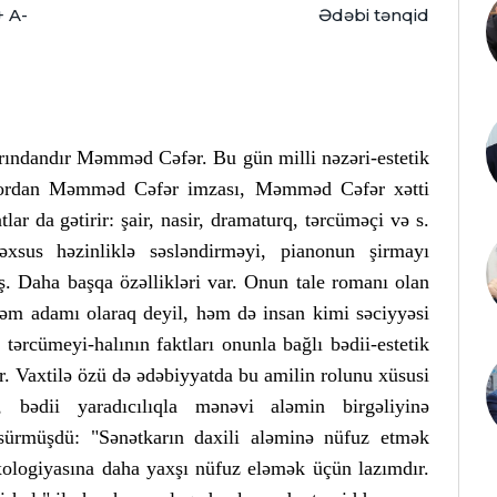
+
A-
Ədəbi tənqid
rındandır Məmməd Cəfər. Bu gün milli nəzəri-estetik
, ordan Məmməd Cəfər imzası, Məmməd Cəfər xətti
tlar da gətirir: şair, nasir, dramaturq, tərcüməçi və s.
xsus həzinliklə səsləndirməyi, pianonun şirmayı
ş. Daha başqa özəllikləri var. Onun tale romanı olan
ələm adamı olaraq deyil, həm də insan kimi səciyyəsi
ərcümeyi-halının faktları onunla bağlı bədii-estetik
r. Vaxtilə özü də ədəbiyyatda bu amilin rolunu xüsusi
, bədii yaradıcılıqla mənəvi aləmin birgəliyinə
i sürmüşdü: "Sənətkarın daxili aləminə nüfuz etmək
xologiyasına daha yaxşı nüfuz eləmək üçün lazımdır.