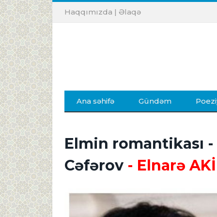
Haqqımızda
|
Əlaqə
Ana səhifə
Gündəm
Poezi
Elmin romantikası 
Cəfərov
- Elnarə A