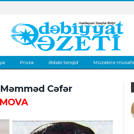
ya
Proza
Ədəbi tənqid
Müzakirə-müsah
- Məmməd Cəfər
KİMOVA