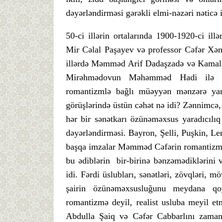
dəyərləndirməsi gərəkli elmi-nəzəri nəticə
50-ci illərin ortalarında 1900-1920-ci ill
Mir Cəlal Paşayev və professor Cəfər Xənd
illərdə Məmməd Arif Dadaşzadə və Kamal 
Mirəhmədovun Məhəmməd Hadi ilə ba
romantizmlə bağlı müəyyən mənzərə ya
görüşlərində üstün cəhət nə idi? Zənnimcə
hər bir sənətkarı özünəməxsus yaradıcılıq i
dəyərləndirməsi. Bayron, Şelli, Puşkin, L
başqa imzalar Məmməd Cəfərin romantizmlə 
bu ədiblərin bir-birinə bənzəmədiklərini 
idi. Fərdi üslubları, sənətləri, zövqləri, möv
şairin özünəməxsusluğunu meydana qoy
romantizmə deyil, realist usluba meyil e
Abdulla Şaiq və Cəfər Cabbarlını zaman