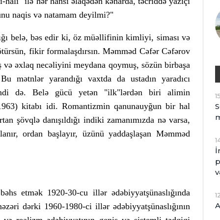
halı" ilə hər hansı əlaqədən kənarda, təcriddə yazıçı
unu naqis və natamam deyilmi?"
 belə, bəs edir ki, öz müəllifinin kimliyi, siması və
ötürsün, fikir formalaşdırsın. Məmməd Cəfər Cəfərov
üş və əxlaq necəliyini meydana qoymuş, sözün birbaşa
 Bu mətnlər yarandığı vaxtda da ustadın yaradıcı
di də. Belə gücü yetən "ilk"lərdən biri alimin
1
963) kitabı idi. Romantizmin qanunauyğun bir hal
S
rtan şövqlə danışıldığı indiki zamanımızda nə varsa,
anır, ordan başlayır, üzünü yaddaşlaşan Məmməd
1
İ
p
v
hs etmək 1920-30-cu illər ədəbiyyatşünaslığında
1
A
əzəri dərki 1960-1980-ci illər ədəbiyyatşünaslığının