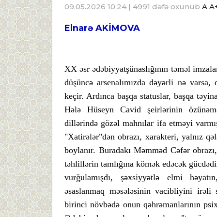
09.05.2026 10:24
| 4991 dəfə oxunub
A
A
Elnarə AKİMOVA
XX əsr ədəbiyyatşünaslığının təməl imzala
düşüncə arsenalımızda dəyərli nə varsa
keçir. Ardınca başqa statuslar, başqa təyina
Hələ Hüseyn Cavid şeirlərinin özünəmə
dillərində gözəl mahnılar ifa etməyi varmı
"Xatirələr"dən obrazı, xarakteri, yalnız q
boylanır. Buradakı Məmməd Cəfər obrazı, t
təhlillərin tamlığına kömək edəcək gücdədi
vurğulamışdı, şəxsiyyətlə elmi həyatın
əsaslanmaq məsələsinin vacibliyini irəl
birinci növbədə onun qəhrəmanlarının psi