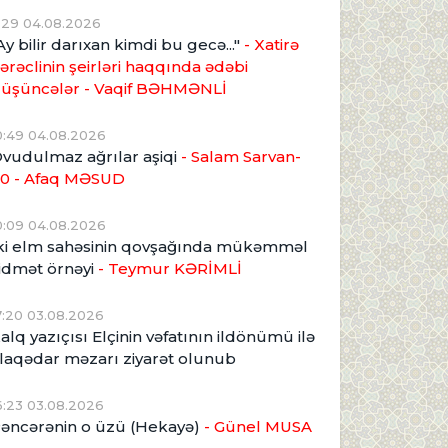
1:29 04.08.2026
Ay bilir darıxan kimdi bu gecə..."
- Xatirə
ərəclinin şeirləri haqqında ədəbi
üşüncələr - Vaqif BƏHMƏNLİ
0:49 04.08.2026
vudulmaz ağrılar aşiqi
- Salam Sarvan-
0 - Afaq MƏSUD
0:09 04.08.2026
ki elm sahəsinin qovşağında mükəmməl
idmət örnəyi
- Teymur KƏRİMLİ
7:20 03.08.2026
alq yazıçısı Elçinin vəfatının ildönümü ilə
laqədar məzarı ziyarət olunub
6:23 03.08.2026
əncərənin o üzü (Hekayə)
- Günel MUSA