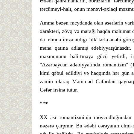
Ədəbi qəhrəmanların, obrazların "tərcümeyi-
tərcümeyi-halı, onun mənəvi-əxlaqi məzm
Amma bəzən meydanda olan əsərlərin varlığı
xarakteri, zövq və marağı haqda məlumat 
da elmdə imza atdığı "ilk"lərlə ədəbi gör
məna qatına adlamış ədəbiyyatşünasdır.
məzmununu bəlirtməyə gücü yetirdi, in
"Azərbaycan ədəbiyyatında romantizm" (1
kimi qəbul edildiyi və haqqında hər gün a
zəmin olaraq Məmməd Cəfərdən qaynaql
Cəfər irsinə tutur.
***
XX əsr romantizminin mövcudluğundan bə
nəzərə çarpmır. Bu ədəbi cərəyanın elmi-n