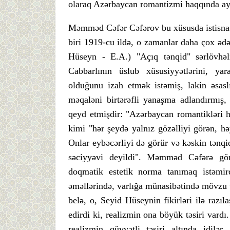
olaraq Azərbaycan romantizmi haqqında aydı
Məmməd Cəfər Cəfərov bu xüsusda istisna o
biri 1919-cu ildə, o zamanlar daha çox əd
Hüseyn - E.A.) "Açıq tənqid" sərlövhəl
Cabbarlının üslub xüsusiyyətlərini, ya
olduğunu izah etmək istəmiş, lakin əsas
məqaləni birtərəfli yanaşma adlandırmış,
qeyd etmişdir: "Azərbaycan romantikləri 
kimi "hər şeydə yalnız gözəlliyi görən, həy
Onlar eybəcərliyi də görür və kəskin tənqid
səciyyəvi deyildi". Məmməd Cəfərə gör
doqmatik estetik norma tanımaq istəmirdi
əməllərində, varlığa münasibətində mövzu v
belə, o, Seyid Hüseynin fikirləri ilə razı
edirdi ki, realizmin ona böyük təsiri vardı
realizmin qüvvətli təsiri altında idilə