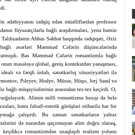
 idi.
ərin ədəbiyyatını tədqiq edən müəlliflərdən professor
anın füyuzatçılarla bağlı araşdırmaları, yenə həmin
Talıbzadənin Abbas Səhhət haqqında tədqiqatı, Əziz
ğlı əsərləri Məmməd Cəfərin düşüncələrində
ratmışdı. Bəs Məmməd Cəfərin romantizmlə bağlı
, onun məsələyə qlobal, geniş kontekstdən yanaşması,
dealı və fərqli üslub, sənətkarlıq xüsusiyyətləri ilə
ermontov, Pıleyev, Hodye, Müsse, Hüqo, Jorj Sand və
bağlı müqayisələrinin arasından tez-tez keçirdi. O,
vurğulayırdı. Alimin milli romantizmə baxışı da belə
zuları, hətta fəlsəfi-estetik görüşləri etibarilə hər bir
mağa çalışırdı. Bu zaman sənətkarların yalnız
tmələrini də nəzərdən qaçırmayan alim doğru olaraq,
 keçdikcə romantizmdən uzaqlaşıb realizm yolunu