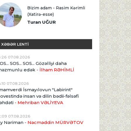
Bizim adam - Rasim Kərimli
(Xatirə-esse)
Turan UĞUR
XƏBƏR LENTİ
5:26 07.08.2026
OS... SOS... SOS... Gözəlliyi daha
məzmunlu edək
- İlham RƏHİMLİ
4:10 07.08.2026
mamverdi İsmayılovun "Labirint"
ovestində insan və dilin bədii-fəlsəfi
əhdəti
- Mehriban VƏLİYEVA
2:09 07.08.2026
y Nəriman
- Nəcməddin MÜRVƏTOV