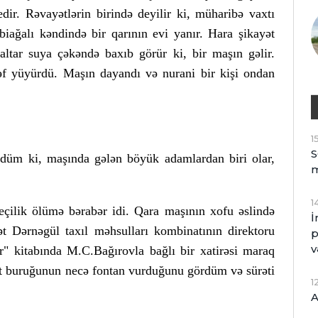
dir. Rəvayətlərin birində deyilir ki, müharibə vaxtı
iağalı kəndində bir qarının evi yanır. Hara şikayət
altar suya çəkəndə baxıb görür ki, bir maşın gəlir.
rəf yüyürdü. Maşın dayandı və nurani bir kişi ondan
1
S
düm ki, maşında gələn böyük adamlardan biri olar,
1
çilik ölümə bərabər idi. Qara maşının xofu əslində
İ
ət Dərnəgül taxıl məhsulları kombinatının direktoru
p
v
r" kitabında M.C.Bağırovla bağlı bir xatirəsi maraq
ft buruğunun necə fontan vurduğunu gördüm və sürəti
1
A