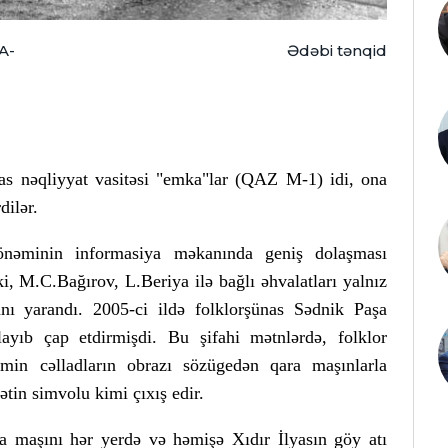
A-
Ədəbi tənqid
sas nəqliyyat vasitəsi "emka"lar (QAZ M-1) idi, ona
dilər.
önəminin informasiya məkanında geniş dolaşması
, M.C.Bağırov, L.Beriya ilə bağlı əhvalatları yalnız
ı yarandı. 2005-ci ildə folklorşünas Sədnik Paşa
playıb çap etdirmişdi. Bu şifahi mətnlərdə, folklor
əmin cəlladların obrazı sözügedən qara maşınlarla
tin simvolu kimi çıxış edir.
a maşını hər yerdə və həmişə Xıdır İlyasın göy atı