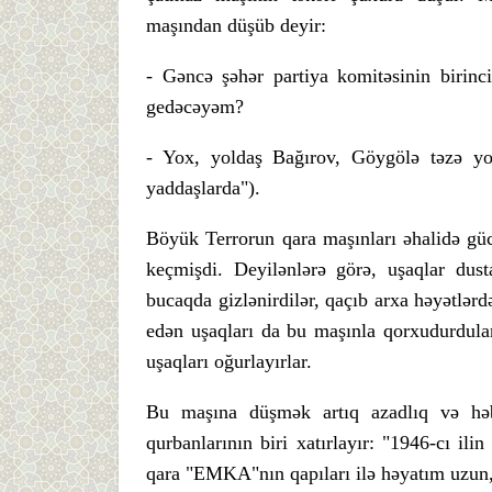
maşından düşüb deyir:
- Gəncə şəhər partiya komitəsinin birinc
gedəcəyəm?
- Yox, yoldaş Bağırov, Göygölə təzə yol
yaddaşlarda").
Böyük Terrorun qara maşınları əhalidə güc
keçmişdi. Deyilənlərə görə, uşaqlar dus
bucaqda gizlənirdilər, qaçıb arxa həyətlərd
edən uşaqları da bu maşınla qorxudurdular
uşaqları oğurlayırlar.
Bu maşına düşmək artıq azadlıq və həb
qurbanlarının biri xatırlayır: "1946-cı il
qara "EMKA"nın qapıları ilə həyatım uzun,