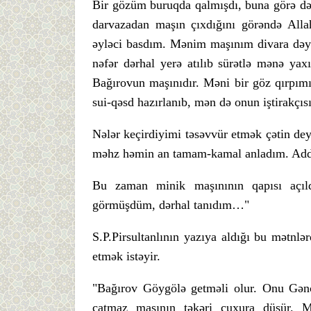
Bir gözüm buruqda qalmışdı, buna görə də
darvazadan maşın çıxdığını görəndə All
əyləci basdım. Mənim maşınım divara dəyi
nəfər dərhal yerə atılıb sürətlə mənə ya
Bağırovun maşınıdır. Məni bir göz qırpımı
sui-qəsd hazırlanıb, mən də onun iştirakçı
Nələr keçirdiyimi təsəvvür etmək çətin de
məhz həmin an tamam-kamal anladım. Addı
Bu zaman minik maşınının qapısı açıl
görmüşdüm, dərhal tanıdım…"
S.P.Pirsultanlının yazıya aldığı bu mətnlə
etmək istəyir.
"Bağırov Göygölə getməli olur. Onu Gəncə
çatmaz maşının təkəri çuxura düşür. 