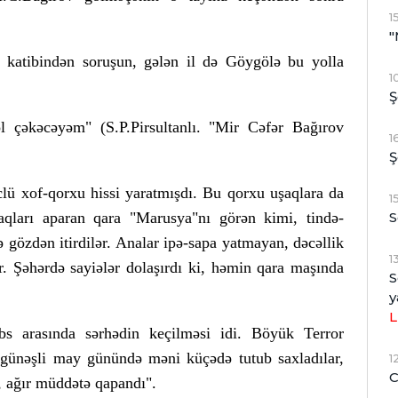
1
"
i katibindən soruşun, gələn il də Göygölə bu yolla
1
Ş
 çəkəcəyəm" (S.P.Pirsultanlı. "Mir Cəfər Bağırov
1
Ş
lü xof-qorxu hissi yaratmışdı. Bu qorxu uşaqlara da
1
taqları aparan qara "Marusya"nı görən kimi, tində-
S
ə gözdən itirdilər. Analar ipə-sapa yatmayan, dəcəllik
1
. Şəhərdə sayiələr dolaşırdı ki, həmin qara maşında
S
y
L
s arasında sərhədin keçilməsi idi. Böyük Terror
in günəşli may günündə məni küçədə tutub saxladılar,
1
C
 ağır müddətə qapandı".