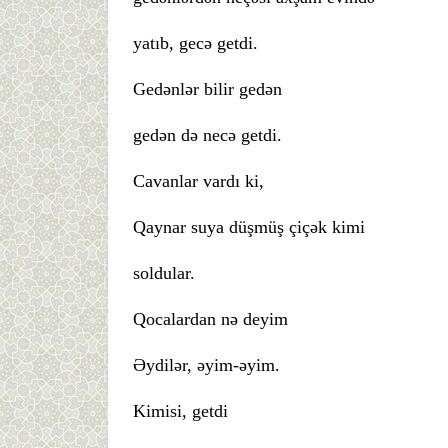
yatıb, gecə getdi.
Gedənlər bilir gedən
gedən də necə getdi.
Cavanlar vardı ki,
Qaynar suya düşmüş çiçək kimi
soldular.
Qocalardan nə deyim
Əydilər, əyim-əyim.
Kimisi, getdi