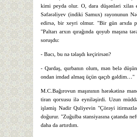
kimi peyda olur. O, dara düşənləri xilas e
Səfərəliyev (indiki Samux) rayonunun Nəb
edirsə, bir xeyri olmur. "Bir gün arxda p
"Paltarı arxın qırağında qoyub maşına tə
soruşdu:
- Bacı, bu nə təlaşdı keçirirsən?
- Qardaş, qurbanın olum, mən belə düşün
ondan imdad almaq üçün qaçıb gəldim…"
M.C.Bağırovun maşınının hərəkətinə mane
tiran qorxusu ilə eyniləşirdi. Uzun müdd
işləmiş Nadir Quliyevin "Çörəyi itirməzlə
doğurur. "Zuğulba stansiyasına çatanda ne
daha da artırdım.