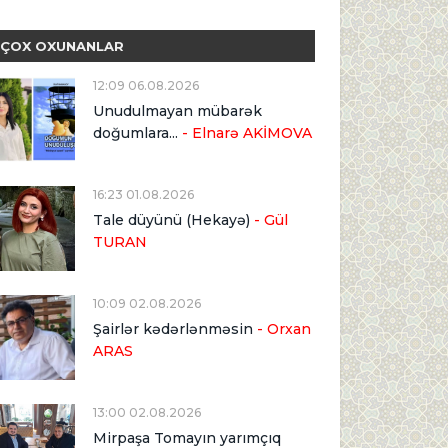
ÇOX OXUNANLAR
12:09 06.08.2026
Unudulmayan mübarək
doğumlara...
- Elnarə AKİMOVA
16:23 01.08.2026
Tale düyünü (Hekayə)
- Gül
TURAN
10:09 02.08.2026
Şairlər kədərlənməsin
- Orxan
ARAS
13:00 02.08.2026
Mirpaşa Tomayın yarımçıq