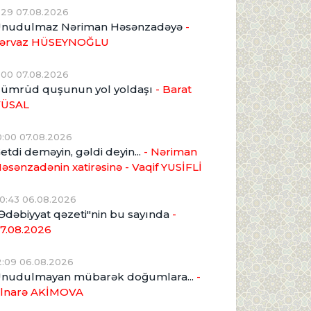
1:29 07.08.2026
nudulmaz Nəriman Həsənzadəyə
-
ərvaz HÜSEYNOĞLU
1:00 07.08.2026
ümrüd quşunun yol yoldaşı
- Barat
VÜSAL
0:00 07.08.2026
etdi deməyin, gəldi deyin...
- Nəriman
əsənzadənin xatirəsinə
- Vaqif YUSİFLİ
0:43 06.08.2026
Ədəbiyyat qəzeti"nin bu sayında
-
7.08.2026
2:09 06.08.2026
nudulmayan mübarək doğumlara...
-
lnarə AKİMOVA