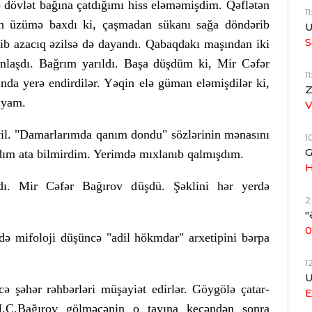
 dövlət bağına çatdığımı hiss eləməmişdim. Qəflətən
1
ah üzümə baxdı ki, çaşmadan sükanı sağa döndərib
U
S
b azacıq əzilsə də dayandı. Qabaqdakı maşından iki
xınlaşdı. Bağrım yarıldı. Başa düşdüm ki, Mir Cəfər
1
nda yerə endirdilər. Yəqin elə güman eləmişdilər ki,
Z
sıyam.
yil. "Damarlarımda qanım dondu" sözlərinin mənasını
1
G
m ata bilmirdim. Yerimdə mıxlanıb qalmışdım.
H
dı. Mir Cəfər Bağırov düşdü. Şəklini hər yerdə
2
"
0
rdə mifoloji düşüncə "adil hökmdar" arxetipini bərpa
1
U
 şəhər rəhbərləri müşayiət edirlər. Göygölə çatar-
E
M.C.Bağırov gölməçənin o tayına keçəndən sonra