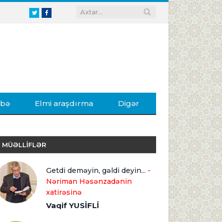
Twitter
Facebook
ibə
Elmi araşdırma
Digər
MÜƏLLİFLƏR
Getdi deməyin, gəldi deyin...
-
Nəriman Həsənzadənin
xatirəsinə
Vaqif YUSİFLİ