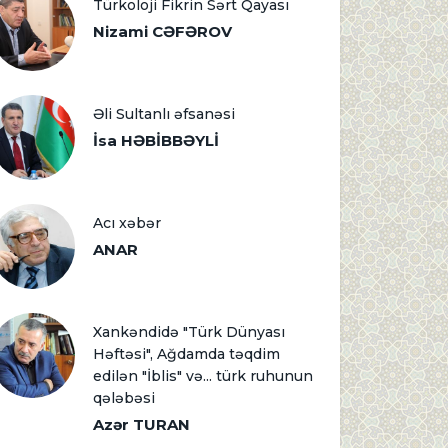
Türkoloji Fikrin Sərt Qayası
Nizami CƏFƏROV
Əli Sultanlı əfsanəsi
İsa HƏBİBBƏYLİ
Acı xəbər
ANAR
Xankəndidə "Türk Dünyası
Həftəsi", Ağdamda təqdim
edilən "İblis" və... türk ruhunun
qələbəsi
Azər TURAN