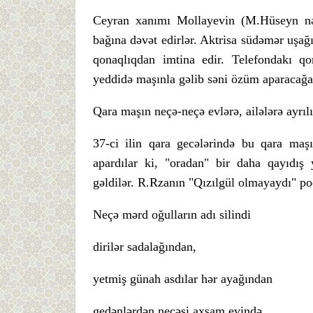
Ceyran xanımı Mollayevin (M.Hüseyn nəs
bağına dəvət edirlər. Aktrisa südəmər uşağ
qonaqlıqdan imtina edir. Telefondakı q
yeddidə maşınla gəlib səni özüm aparacağa
Qara maşın neçə-neçə evlərə, ailələrə ayrılı
37-ci ilin qara gecələrində bu qara maşı
apardılar ki, "oradan" bir daha qayıdış
gəldilər. R.Rzanın "Qızılgül olmayaydı" p
Neçə mərd oğulların adı silindi
dirilər sadalağından,
yetmiş günah asdılar hər ayağından
gedənlərdən neçəsi axşam evində