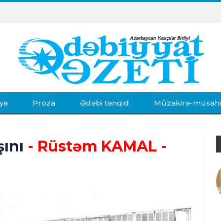
ya
Proza
Ədəbi tənqid
Müzakirə-müsah
şını
- Rüstəm KAMAL
-