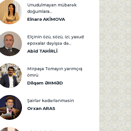
Unudulmayan mübarək
doğumlara...
Elnarə AKİMOVA
Elçinin özü, sözü, izi, yaxud
epoxalar dəyişsə də...
Abid TAHİRLİ
Mirpaşa Tomayın yarımçıq
ömrü
Dilqəm ƏHMƏD
Şairlər kədərlənməsin
Orxan ARAS