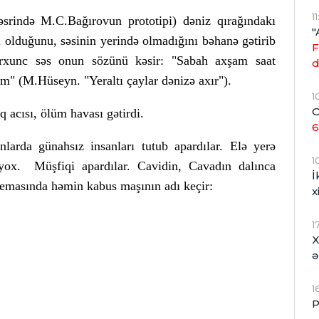
1
rində M.C.Bağırovun prototipi) dəniz qırağındakı
"
ı olduğunu, səsinin yerində olmadığını bəhanə gətirib
F
orxunc səs onun sözünü kəsir: "Sabah axşam saat
d
m" (M.Hüseyn. "Yeraltı çaylar dənizə axır").
1
O
q acısı, ölüm havası gətirdi.
6
nlarda günahsız insanları tutub apardılar. Elə yerə
1
 yox. Müşfiqi apardılar. Cavidin, Cavadın dalınca
İ
oemasında həmin kabus maşının adı keçir:
x
1
X
ə
1
P