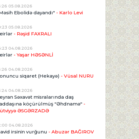
5:26 05.08.2026
Məsih Ebolidə dayandı"
- Karlo Levi
0:23 05.08.2026
eirlər
- Rəşid FAXRALI
6:23 04.08.2026
eirlər
- Yaşar HƏSƏNLİ
5:26 04.08.2026
onuncu siqaret (Hekayə)
- Vüsal NURU
3:24 04.08.2026
eyran Səxavət misralarında daş
addaşına köçürülmüş "Əhdnamə"
-
ütviyyə ƏSGƏRZADƏ
2:00 04.08.2026
avid irsinin vurğunu
- Abuzər BAĞIROV