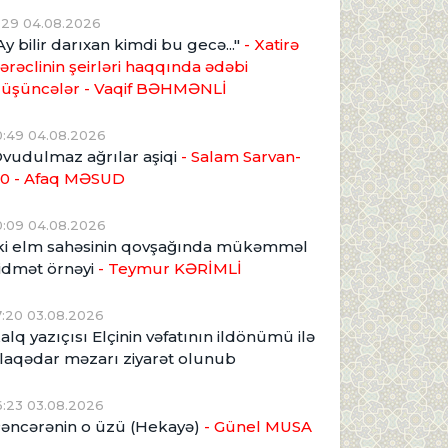
1:29 04.08.2026
Ay bilir darıxan kimdi bu gecə..."
- Xatirə
ərəclinin şeirləri haqqında ədəbi
üşüncələr - Vaqif BƏHMƏNLİ
0:49 04.08.2026
vudulmaz ağrılar aşiqi
- Salam Sarvan-
0 - Afaq MƏSUD
0:09 04.08.2026
ki elm sahəsinin qovşağında mükəmməl
idmət örnəyi
- Teymur KƏRİMLİ
7:20 03.08.2026
alq yazıçısı Elçinin vəfatının ildönümü ilə
laqədar məzarı ziyarət olunub
6:23 03.08.2026
əncərənin o üzü (Hekayə)
- Günel MUSA