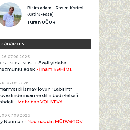
Bizim adam - Rasim Kərimli
(Xatirə-esse)
Turan UĞUR
XƏBƏR LENTİ
5:26 07.08.2026
OS... SOS... SOS... Gözəlliyi daha
məzmunlu edək
- İlham RƏHİMLİ
4:10 07.08.2026
mamverdi İsmayılovun "Labirint"
ovestində insan və dilin bədii-fəlsəfi
əhdəti
- Mehriban VƏLİYEVA
2:09 07.08.2026
y Nəriman
- Nəcməddin MÜRVƏTOV