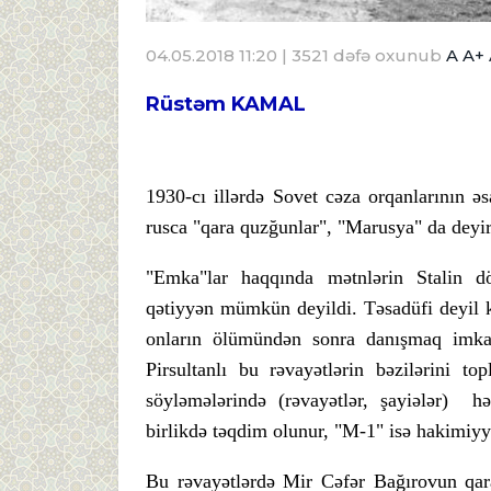
04.05.2018 11:20
| 3521 dəfə oxunub
A
A+
Rüstəm KAMAL
1930-cı illərdə Sovet cəza orqanlarının ə
rusca "qara quzğunlar", "Marusya" da deyir
"Emka"lar haqqında mətnlərin Stalin d
qətiyyən mümkün deyildi. Təsadüfi deyil ki
onların ölümündən sonra danışmaq imkan
Pirsultanlı bu rəvayətlərin bəzilərini to
söyləmələrində (rəvayətlər, şayiələr) h
birlikdə təqdim olunur, "M-1" isə hakimiyyə
Bu rəvayətlərdə Mir Cəfər Bağırovun qar