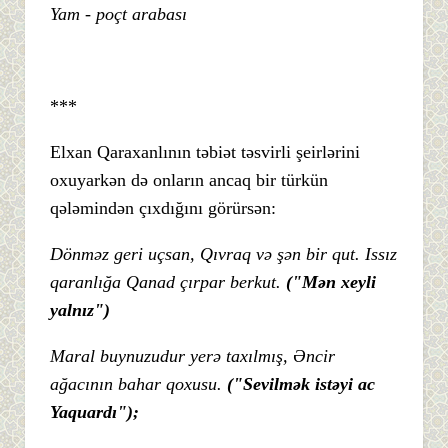
Yam - poçt arabası
***
Elxan Qaraxanlının təbiət təsvirli şeirlərini
oxuyarkən də onların ancaq bir türkün
qələmindən çıxdığını görürsən:
Dönməz geri uçsan, Qıvraq və şən bir qut. Issız
qaranlığa Qanad çırpar berkut.
("Mən xeyli
yalnız")
Maral buynuzudur yerə taxılmış, Əncir
ağacının bahar qoxusu.
("Sevilmək istəyi ac
Yaquardı");