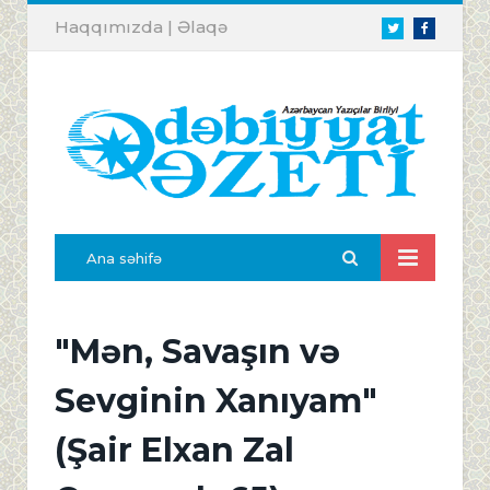
Haqqımızda
|
Əlaqə
Twitter
Facebook
Ana səhifə
"Mən, Savaşın və
Sevginin Xanıyam"
(Şair Elxan Zal