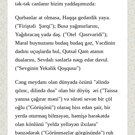
tək-tək canlanır bizim yaddaşımızda:
Qurbanlar at olmasa, Haqqa gedərdik yaya.
("Firiştəli Şərqi"); Busə yağmurlarını,
Yağdıracaq yada daş. ("Otel Qəsrvaridi");
Maral buynuzunu budaq budaq gəz, Vəcdinin
dadını uçuşlarda bul, Qutsal Qam atanın
dualarını, Sevdalı səslərlə nəqş edər davul.
("Sevginin Yekəlik Qoşqusu")
Cəng meydanı olan dünyada özünü "əlində
qılınc, dilində dua" olan bir döyüş əri ("Taissa
yanına çağırar məni") və sürəti sevən bir çöl
oğlu ("Görüşönü") olaraq hiss edən şair, bir
yerdə oturmaq bilməyən, həmişə hərəkətdə
olan könlünü "yeldə yelləyən ilxılara"
bənzədərək ("Görünməzlər görgüsündə") ruh