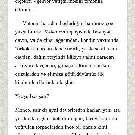
çiçəklər - şeirlər yetişdirməsini təmənna
edirəm!...
Vətənin haradan başladığını hamımız çox
yaxşı bilirik. Vətən evin qarşısında böyüyən
qayın, ya da çinar ağacından, kəndin yaxınında
"ürkək ilxılardan daha sürətli, ya da sakit axan
çaydan, dağın ətəyində küləyə yalını daradan
ərköyün dayçadan, günəşin altında otarılan
quzulardan və əlimizə götürdüyümüz ilk
kitabın hərflərindən başlar.
Yaxşı, bəs şair?
Məncə, şair də eyni dəyərlərdən başlar, yəni ata
yurdundan. Şair atalarının qanı, təri və şanı ilə
yoğrulan torpaqlardan incə bir qamış kimi