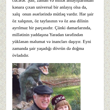
cücərər. Şair, zaman və millət anlayışlarından
kənara çıxan universal bir anlayış olsa da,
xalq onun əsərlərində mütləq vardır. Hər şair
öz xalqının, öz tayfasının və öz ana dilinin
ayrılmaz bir parçasıdır. Çünki damarlarında,
millətinin yaddaşına Yaradan tərəfindən
yüklənən məlumat və inancları daşıyır. Eyni
zamanda şair yaşadığı dövrün də doğma
övladıdır.