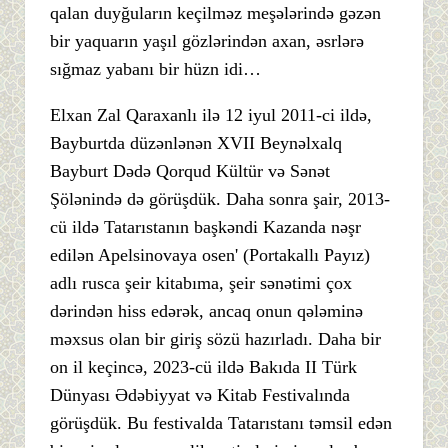
qalan duyğuların keçilməz meşələrində gəzən
bir yaquarın yaşıl gözlərindən axan, əsrlərə
sığmaz yabanı bir hüzn idi…
Elxan Zal Qaraxanlı ilə 12 iyul 2011-ci ildə,
Bayburtda düzənlənən XVII Beynəlxalq
Bayburt Dədə Qorqud Kültür və Sənət
Şölənində də görüşdük. Daha sonra şair, 2013-
cü ildə Tatarıstanın başkəndi Kazanda nəşr
edilən Apelsinovaya osen' (Portakallı Payız)
adlı rusca şeir kitabıma, şeir sənətimi çox
dərindən hiss edərək, ancaq onun qələminə
məxsus olan bir giriş sözü hazırladı. Daha bir
on il keçincə, 2023-cü ildə Bakıda II Türk
Dünyası Ədəbiyyat və Kitab Festivalında
görüşdük. Bu festivalda Tatarıstanı təmsil edən