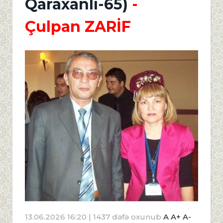
Qaraxanlı-65)
-
Çulpan ZARİF
13.06.2026 16:20
| 1437 dəfə oxunub
A
A+
A-