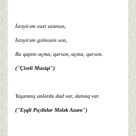
İstəyirəm vaxt uzansın,
İstəyirəm gəlməsin son,
Bu qapını açma, qarson, açma, qarson.
("Çiseli Musiqi")
Yaşanmış anlarda dad var, damaq var.
("Eşqli Pıçıltılar Mələk Azanı")