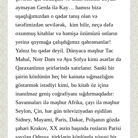
əyməyən Gerda ilə Kay… hamısı bizə
uşaqlığımızdan o qədər tanış olan və
tərəfimizdən sevilərək, kim bilir, neçə dəfə
oxunmuş kitablar və həmişə özümüzü onların
yerinə qoymağa çalışdığımız qəhrəmanlar!
Yalnız bu qədər deyil. Dünyaca məşhur Tac
Mahal, Notr Dam və Aya Sofya kimi əsərlər də
Qaraxanlının şeirlərində xatırlanır. Sanki bir
şairin könlünün heç bir kainata sığmazlığını
göstərmək istədiyi kimi, bu kitab öz içinə
inanılmaz geniş coğrafiyanı sığdırmaqdadır:
Savannaları ilə məşhur Afrika, çayı ilə məşhur
Seylon, Çin, hər gün televiziyadan eşidilən
Sidney, Mayami, Paris, Dakar, Polşanın gözdə
şəhəri Krakov, XX əsrin başında rusların Parisi
sayılan Odessa, türklərin könlündə xüsusi bir