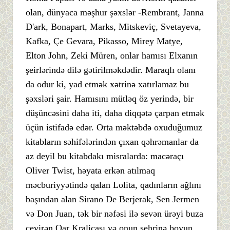
olan, dünyaca məşhur şəxslər -Rembrant, Janna
D'ark, Bonapart, Marks, Mitskeviç, Svetayeva,
Kafka, Çe Gevara, Pikasso, Mirey Matye,
Elton John, Zeki Müren, onlar hamısı Elxanın
şeirlərində dilə gətirilməkdədir. Maraqlı olanı
da odur ki, yad etmək xətrinə xatırlamaz bu
şəxsləri şair. Hamısını mütləq öz yerində, bir
düşüncəsini daha iti, daha diqqətə çarpan etmək
üçün istifadə edər. Orta məktəbdə oxuduğumuz
kitabların səhifələrindən çıxan qəhrəmanlar da
az deyil bu kitabdakı misralarda: macəraçı
Oliver Twist, həyata erkən atılmaq
məcburiyyətində qalan Lolita, qadınların ağlını
başından alan Sirano De Berjerak, Sen Jermen
və Don Juan, tək bir nəfəsi ilə sevən ürəyi buza
çevirən Qar Kraliçası və onun sehrinə boyun