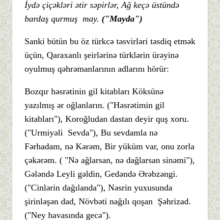
İydə çiçəkləri ətir səpirlər, Ağ keçə üstündə
bardaş qurmuş may.
("Mayda")
Sanki bütün bu öz türkcə təsvirləri təsdiq etmək
üçün, Qaraxanlı şeirlərinə türklərin ürəyinə
oyulmuş qəhrəmanlarının adlarını hörür:
Bozqır həsrətinin gil kitabları Köksünə
yazılmış ər oğlanların. ("Həsrətimin gil
kitabları"), Koroğludan dastan deyir quş xoru.
("Urmiyəli Sevda"), Bu sevdamla nə
Fərhadam, nə Kərəm, Bir yüküm var, onu zorla
çəkərəm. ( "Nə ağlarsan, nə dağlarsan sinəmi"),
Gələndə Leyli gəldin, Gedəndə Ərəbzəngi.
("Cinlərin dağılanda"), Nəsrin yuxusunda
şirinləşən dad, Növbəti nağılı qoşan Şəhrizad.
("Ney havasında gecə").