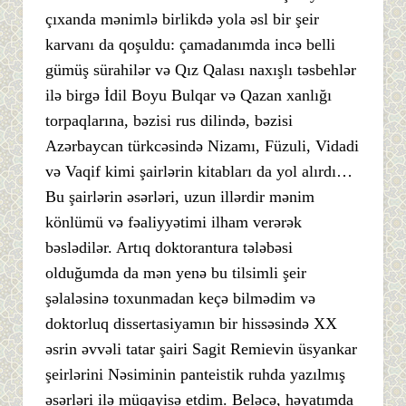
çıxanda mənimlə birlikdə yola əsl bir şeir
karvanı da qoşuldu: çamadanımda incə belli
gümüş sürahilər və Qız Qalası naxışlı təsbehlər
ilə birgə İdil Boyu Bulqar və Qazan xanlığı
torpaqlarına, bəzisi rus dilində, bəzisi
Azərbaycan türkcəsində Nizamı, Füzuli, Vidadi
və Vaqif kimi şairlərin kitabları da yol alırdı…
Bu şairlərin əsərləri, uzun illərdir mənim
könlümü və fəaliyyətimi ilham verərək
bəslədilər. Artıq doktorantura tələbəsi
olduğumda da mən yenə bu tilsimli şeir
şəlaləsinə toxunmadan keçə bilmədim və
doktorluq dissertasiyamın bir hissəsində XX
əsrin əvvəli tatar şairi Sagit Remievin üsyankar
şeirlərini Nəsiminin panteistik ruhda yazılmış
əsərləri ilə müqayisə etdim. Beləcə, həyatımda