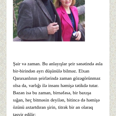
Şair və zaman. Bu anlayışlar şeir sənətində əsla
bir-birindən ayrı düşünülə bilməz. Elxan
Qaraxanlının şeirlərində zaman gözəgörünməz
olsa da, varlığı ilə insanı həmişə tətikdə tutar.
Bəzən isə bu zaman, birnəfəsə, bir baxışa
sığan, heç bitməsin deyilən, bitincə də həmişə
özünü axtartdıran şirin, titrək bir an olaraq
təsvir edilir: