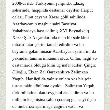
2008-ci ildə Türkiyənin şərqində, Elazığ
şəhərində, haqqında dastanlar deyilən Harput
qalası, Fırat çayı və Xəzər gölü sahilində
Azərbaycanın məşhur şairi Bəxtiyar
Vahabzadəyə həsr edilmiş XVI Beynəlxalq
Xəzər Şeir Axşamlarında mən bir şair kimi
müasir tatar şeirini təmsil edirdim və bu
bayrama gələn müasir Azərbaycan şairlərini də
yaxından tanıma imkanım oldu. Onlar, nağıl və
dastanlarda olduğu kimi üç nəfər idilər: Çingiz
Əlioğlu, Elxan Zal Qaraxanlı və Zəlimxan
Yaqub. Hər üçü də yalnız onlara xas bir şeir
ustası təkin könlümə oyuldu. Zəlimxan Yaqub,
türk millətinə olan sevgisini əks etdirən və bu
millətin keçmişinə sahib çıxaraq gələcəyi üçün
də mübarizə aparmağa çağıran vətən və