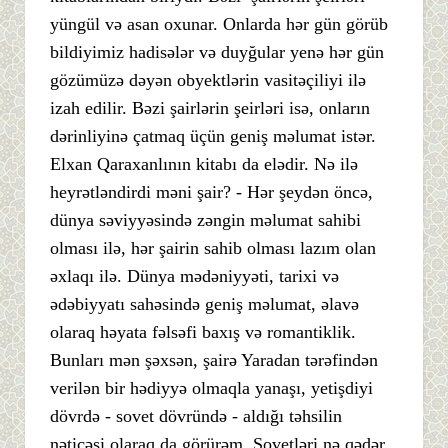
yüngül və asan oxunar. Onlarda hər gün görüb
bildiyimiz hadisələr və duyğular yenə hər gün
gözümüzə dəyən obyektlərin vasitəçiliyi ilə
izah edilir. Bəzi şairlərin şeirləri isə, onların
dərinliyinə çatmaq üçün geniş məlumat istər.
Elxan Qaraxanlının kitabı da elədir. Nə ilə
heyrətləndirdi məni şair? - Hər şeydən öncə,
dünya səviyyəsində zəngin məlumat sahibi
olması ilə, hər şairin sahib olması lazım olan
əxlaqı ilə. Dünya mədəniyyəti, tarixi və
ədəbiyyatı sahəsində geniş məlumat, əlavə
olaraq həyata fəlsəfi baxış və romantiklik.
Bunları mən şəxsən, şairə Yaradan tərəfindən
verilən bir hədiyyə olmaqla yanaşı, yetişdiyi
dövrdə - sovet dövründə - aldığı təhsilin
nəticəsi olaraq da görürəm. Sovetləri nə qədər