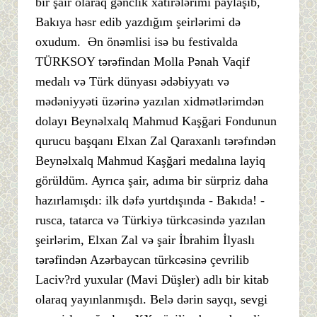
bir şair olaraq gənclik xatirələrimi paylaşıb,
Bakıya həsr edib yazdığım şeirlərimi də
oxudum. Ən önəmlisi isə bu festivalda
TÜRKSOY tərəfindan Molla Pənah Vaqif
medalı və Türk dünyası ədəbiyyatı və
mədəniyyəti üzərinə yazılan xidmətlərimdən
dolayı Beynəlxalq Mahmud Kaşğari Fondunun
qurucu başqanı Elxan Zal Qaraxanlı tərəfındən
Beynəlxalq Mahmud Kaşğari medalına layiq
görüldüm. Ayrıca şair, adıma bir sürpriz daha
hazırlamışdı: ilk dəfə yurtdışında - Bakıda! -
rusca, tatarca və Türkiyə türkcəsində yazılan
şeirlərim, Elxan Zal və şair İbrahim İlyaslı
tərəfindən Azərbaycan türkcəsinə çevrilib
Laciv?rd yuxular (Mavi Düşler) adlı bir kitab
olaraq yayınlanmışdı. Belə dərin sayqı, sevgi