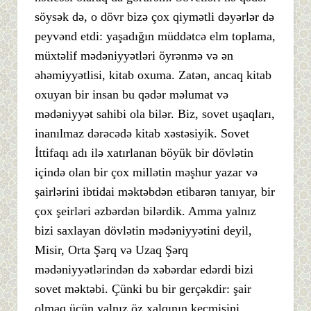
söysək də, o dövr bizə çox qiymətli dəyərlər də
peyvənd etdi: yaşadığın müddətcə elm toplama,
müxtəlif mədəniyyətləri öyrənmə və ən
əhəmiyyətlisi, kitab oxuma. Zatən, ancaq kitab
oxuyan bir insan bu qədər məlumat və
mədəniyyət sahibi ola bilər. Biz, sovet uşaqları,
inanılmaz dərəcədə kitab xəstəsiyik. Sovet
İttifaqı adı ilə xatırlanan böyük bir dövlətin
içində olan bir çox millətin məşhur yazar və
şairlərini ibtidai məktəbdən etibarən tanıyar, bir
çox şeirləri əzbərdən bilərdik. Amma yalnız
bizi saxlayan dövlətin mədəniyyətini deyil,
Misir, Orta Şərq və Uzaq Şərq
mədəniyyətlərindən də xəbərdar edərdi bizi
sovet məktəbi. Çünki bu bir gerçəkdir: şair
olmaq üçün yalnız öz xalqının keçmişini