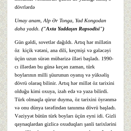
dövrlərdə
Umay anam, Alp Ər Tonga, Yad Kongodan
daha yaddı.
("Axta Yaddaşın Rapsodisi")
Gün gəldi, sovetlər dağıldı. Artıq hər millətin
öz kiçik vətəni, ana dili, keçmişi və gələcəyi
üçün uzun sürən mübarizə illəri başladı. 1990-
cı illərdən bu günə keçən zaman, türk
boylarının milli şüurunun oyanış və yüksəliş
dövrü olaraq bilinir. Artıq hər millət öz tarixini
olduğu kimi oxuya, izah edə və yaza bilirdi.
Türk olmaqla qürur duyma, öz tarixini öyrənmə
və onu dünya tərəfindən tanınma dövrü başladı.
Vəziyyət bütün türk boyları üçün eyni idi. Gizli
qaynaqlardan gizlicə oxuduqları şanli tarixlərini