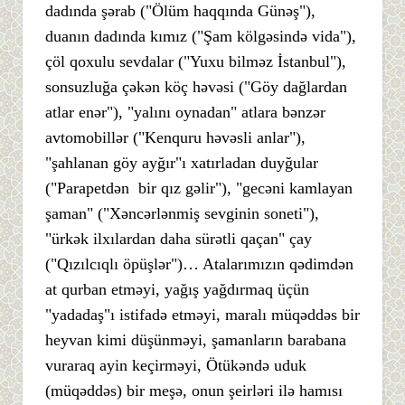
dadında şərab ("Ölüm haqqında Günəş"),
duanın dadında kımız ("Şam kölgəsində vida"),
çöl qoxulu sevdalar ("Yuxu bilməz İstanbul"),
sonsuzluğa çəkən köç həvəsi ("Göy dağlardan
atlar enər"), "yalını oynadan" atlara bənzər
avtomobillər ("Kenquru həvəsli anlar"),
"şahlanan göy ayğır"ı xatırladan duyğular
("Parapetdən bir qız gəlir"), "gecəni kamlayan
şaman" ("Xəncərlənmiş sevginin soneti"),
"ürkək ilxılardan daha sürətli qaçan" çay
("Qızılcıqlı öpüşlər")… Atalarımızın qədimdən
at qurban etməyi, yağış yağdırmaq üçün
"yadadaş"ı istifadə etməyi, maralı müqəddəs bir
heyvan kimi düşünməyi, şamanların barabana
vuraraq ayin keçirməyi, Ötükəndə uduk
(müqəddəs) bir meşə, onun şeirləri ilə hamısı