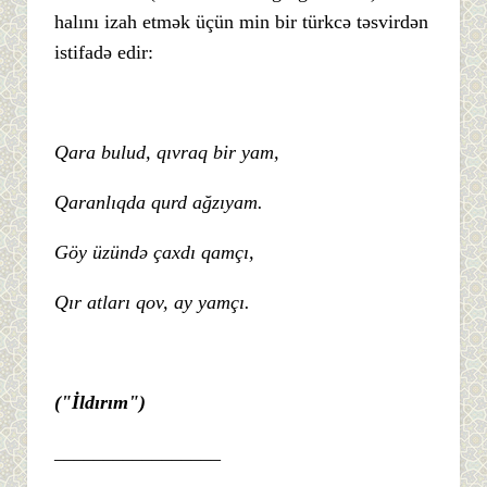
halını izah etmək üçün min bir türkcə təsvirdən
istifadə edir:
Qara bulud, qıvraq bir yam,
Qaranlıqda qurd ağzıyam.
Göy üzündə çaxdı qamçı,
Qır atları qov, ay yamçı.
("İldırım")
_________________