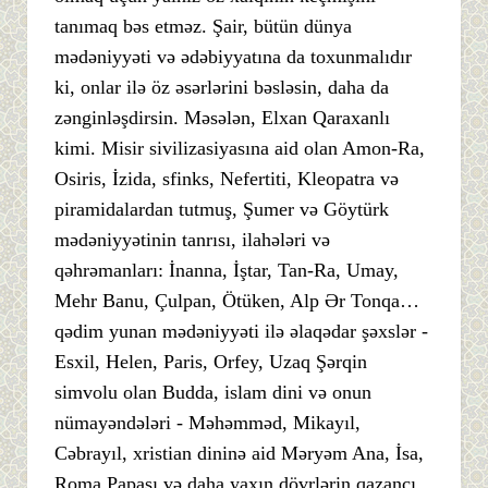
tanımaq bəs etməz. Şair, bütün dünya
mədəniyyəti və ədəbiyyatına da toxunmalıdır
ki, onlar ilə öz əsərlərini bəsləsin, daha da
zənginləşdirsin. Məsələn, Elxan Qaraxanlı
kimi. Misir sivilizasiyasına aid olan Amon-Ra,
Osiris, İzida, sfinks, Nefertiti, Kleopatra və
piramidalardan tutmuş, Şumer və Göytürk
mədəniyyətinin tanrısı, ilahələri və
qəhrəmanları: İnanna, İştar, Tan-Ra, Umay,
Mehr Banu, Çulpan, Ötüken, Alp Ər Tonqa…
qədim yunan mədəniyyəti ilə əlaqədar şəxslər -
Esxil, Helen, Paris, Orfey, Uzaq Şərqin
simvolu olan Budda, islam dini və onun
nümayəndələri - Məhəmməd, Mikayıl,
Cəbrayıl, xristian dininə aid Məryəm Ana, İsa,
Roma Papası və daha yaxın dövrlərin qazancı