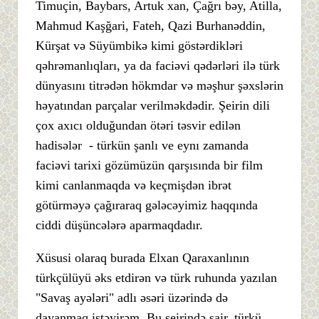
Timuçin, Baybars, Artuk xan, Çağrı bəy, Atilla,
Mahmud Kaşğari, Fateh, Qazi Burhanəddin,
Kürşat və Süyümbikə kimi göstərdikləri
qəhrəmanlıqları, ya da faciəvi qədərləri ilə türk
dünyasını titrədən hökmdar və məşhur şəxslərin
həyatından parçalar verilməkdədir. Şeirin dili
çox axıcı olduğundan ötəri təsvir edilən
hadisələr - türkün şanlı ve eynı zamanda
faciəvi tarixi gözümüzün qarşısında bir film
kimi canlanmaqda və keçmişdən ibrət
götürməyə çağıraraq gələcəyimiz haqqında
ciddi düşüncələrə aparmaqdadır.
Xüsusi olaraq burada Elxan Qaraxanlının
türkçülüyü əks etdirən və türk ruhunda yazılan
"Savaş ayələri" adlı əsəri üzərində də
dayanmaq istəyirəm. Bu şeirində şair, türkü