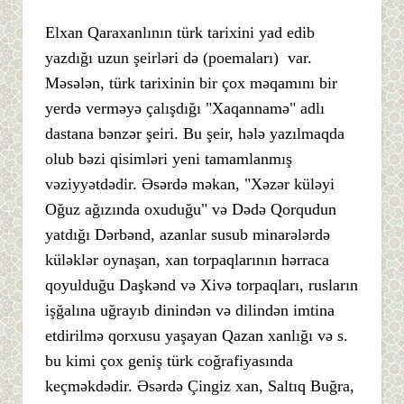
Elxan Qaraxanlının türk tarixini yad edib
yazdığı uzun şeirləri də (poemaları) var.
Məsələn, türk tarixinin bir çox məqamını bir
yerdə verməyə çalışdığı "Xaqannamə" adlı
dastana bənzər şeiri. Bu şeir, hələ yazılmaqda
olub bəzi qisimləri yeni tamamlanmış
vəziyyətdədir. Əsərdə məkan, "Xəzər küləyi
Oğuz ağızında oxuduğu" və Dədə Qorqudun
yatdığı Dərbənd, azanlar susub minarələrdə
küləklər oynaşan, xan torpaqlarının hərraca
qoyulduğu Daşkənd və Xivə torpaqları, rusların
işğalına uğrayıb dinindən və dilindən imtina
etdirilmə qorxusu yaşayan Qazan xanlığı və s.
bu kimi çox geniş türk coğrafiyasında
keçməkdədir. Əsərdə Çingiz xan, Saltıq Buğra,