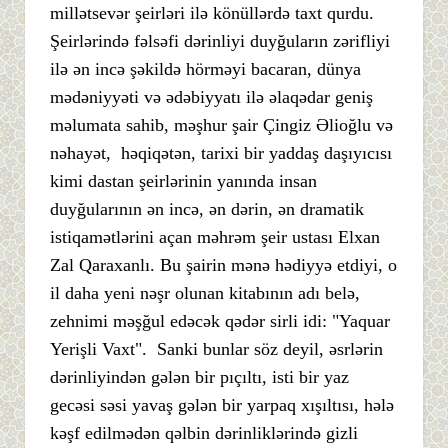
millətsevər şeirləri ilə könüllərdə taxt qurdu.
Şeirlərində fəlsəfi dərinliyi duyğuların zərifliyi
ilə ən incə şəkildə hörməyi bacaran, dünya
mədəniyyəti və ədəbiyyatı ilə əlaqədar geniş
məlumata sahib, məşhur şair Çingiz Əlioğlu və
nəhayət, həqiqətən, tarixi bir yaddaş daşıyıcısı
kimi dastan şeirlərinin yanında insan
duyğularının ən incə, ən dərin, ən dramatik
istiqamətlərini açan məhrəm şeir ustası Elxan
Zal Qaraxanlı. Bu şairin mənə hədiyyə etdiyi, o
il daha yeni nəşr olunan kitabının adı belə,
zehnimi məşğul edəcək qədər sirli idi: "Yaquar
Yerişli Vaxt". Sanki bunlar söz deyil, əsrlərin
dərinliyindən gələn bir pıçıltı, isti bir yaz
gecəsi səsi yavaş gələn bir yarpaq xışıltısı, hələ
kəşf edilmədən qəlbin dərinliklərində gizli