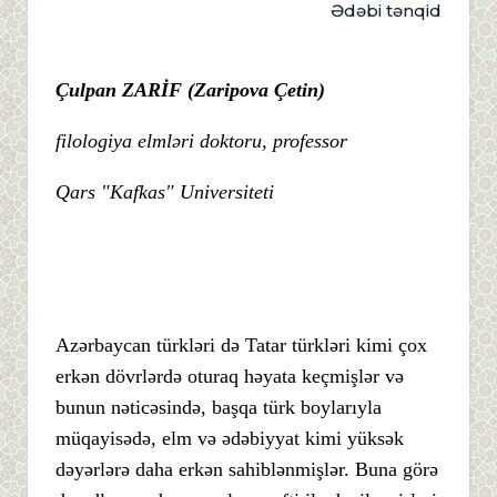
Ədəbi tənqid
Çulpan ZARİF (Zaripova Çetin)
filologiya elmləri doktoru, professor
Qars "Kafkas" Universiteti
Azərbaycan türkləri də Tatar türkləri kimi çox
erkən dövrlərdə oturaq həyata keçmişlər və
bunun nəticəsində, başqa türk boylarıyla
müqayisədə, elm və ədəbiyyat kimi yüksək
dəyərlərə daha erkən sahiblənmişlər. Buna görə