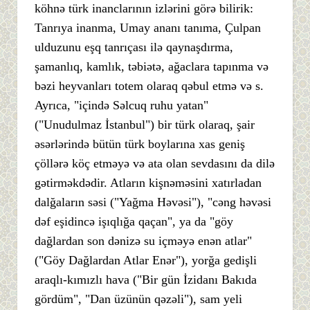
köhnə türk inanclarının izlərini görə bilirik:
Tanrıya inanma, Umay ananı tanıma, Çulpan
ulduzunu eşq tanrıçası ilə qaynaşdırma,
şamanlıq, kamlık, təbiətə, ağaclara tapınma və
bəzi heyvanları totem olaraq qəbul etmə və s.
Ayrıca, "içində Səlcuq ruhu yatan"
("Unudulmaz İstanbul") bir türk olaraq, şair
əsərlərində bütün türk boylarına xas geniş
çöllərə köç etməyə və ata olan sevdasını da dilə
gətirməkdədir. Atların kişnəməsini xatırladan
dalğaların səsi ("Yağma Həvəsi"), "cəng həvəsi
dəf eşidincə işıqlığa qaçan", ya da "göy
dağlardan son dənizə su içməyə enən atlar"
("Göy Dağlardan Atlar Enər"), yorğa gedişli
araqlı-kımızlı hava ("Bir gün İzidanı Bakıda
gördüm", "Dan üzünün qəzəli"), sam yeli