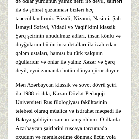
də odlar yurdunun yalnız nefti ilə deyil, şairləri
ilə də şöhrət qazanması bizləri heç
təəccübləndirmir. Füzuli, Nizami, Nəsimi, Şah
İsmayıl Səfəvi, Vidadi və Vaqif kimi klassik
Şərq şeirinin unudulmaz adları, insan könlü və
duyğularını bütün incə detalları ilə izah edən
qələm ustaları, hamısı bu türk xalqının
oğullarıdır və onlar ilə yalnız Xəzər və Şərq
deyil, eyni zamanda bütün dünya qürur duyur.
Mən Azərbaycan klassik və sovet dövrü şeiri
ilə 1988-ci ildə, Kazan Dövlət Pedaqoji
Universiteti Rus filologiyası fakültəsinin
tələbəsi olaraq müalicə və istirahət məqsədi ilə
Bakıya gəldiyim zaman tanış oldum. O illərdə
Azərbaycan şairlərini ruscaya tərcümədə
oxudum və məmləkətimə dönmək üçün yola