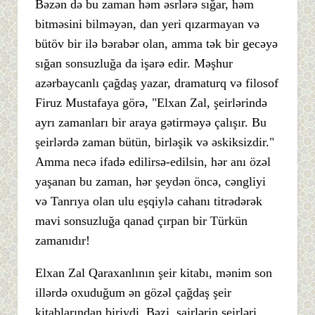
Bəzən də bu zaman həm əsrlərə sığar, həm
bitməsini bilməyən, dan yeri qızarmayan və
bütöv bir ilə bərabər olan, amma tək bir gecəyə
sığan sonsuzluğa da işarə edir. Məşhur
azərbaycanlı çağdaş yazar, dramaturq və filosof
Firuz Mustafaya görə, "Elxan Zal, şeirlərində
ayrı zamanları bir araya gətirməyə çalışır. Bu
şeirlərdə zaman bütün, birləşik və əskiksizdir."
Amma necə ifadə edilirsə-edilsin, hər anı özəl
yaşanan bu zaman, hər şeydən öncə, cəngliyi
və Tanrıya olan ulu eşqiylə cahanı titrədərək
mavi sonsuzluğa qanad çırpan bir Türkün
zamanıdır!
Elxan Zal Qaraxanlının şeir kitabı, mənim son
illərdə oxuduğum ən gözəl çağdaş şeir
kitablarından biriydi. Bəzi şairlərin şeirləri