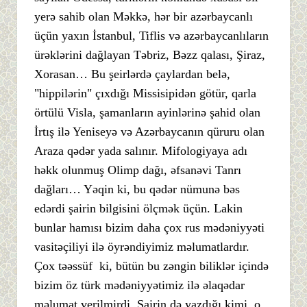
yerə sahib olan Məkkə, hər bir azərbaycanlı
üçün yaxın İstanbul, Tiflis və azərbaycanlıların
ürəklərini dağlayan Təbriz, Bəzz qalası, Şiraz,
Xorasan… Bu şeirlərdə çaylardan belə,
"hippilərin" çıxdığı Missisipidən götür, qarla
örtülü Visla, şamanların ayinlərinə şahid olan
İrtış ilə Yeniseyə və Azərbaycanın qüruru olan
Araza qədər yada salınır. Mifologiyaya adı
həkk olunmuş Olimp dağı, əfsanəvi Tanrı
dağları… Yəqin ki, bu qədər nümunə bəs
edərdi şairin bilgisini ölçmək üçün. Lakin
bunlar hamısı bizim daha çox rus mədəniyyəti
vasitəçiliyi ilə öyrəndiyimiz məlumatlardır.
Çox təəssüf ki, bütün bu zəngin biliklər içində
bizim öz türk mədəniyyətimiz ilə əlaqədar
məlumat verilmirdi. Şairin də yazdığı kimi, o