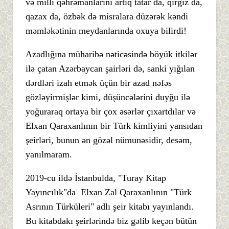
və milli qəhrəmanlarını artıq tatar da, qırğız da,
qazax da, özbək də misralara düzərək kəndi
məmləkətinin meydanlarında oxuya bilirdi!
Azadlığına müharibə nəticəsində böyük itkilər
ilə çatan Azərbaycan şairləri də, sanki yığılan
dərdləri izah etmək üçün bir azad nəfəs
gözləyirmişlər kimi, düşüncələrini duyğu ilə
yoğuraraq ortaya bir çox əsərlər çıxartdılar və
Elxan Qaraxanlının bir Türk kimliyini yansıdan
şeirləri, bunun ən gözəl nümunəsidir, desəm,
yanılmaram.
2019-cu ildə İstanbulda, "Turay Kitap
Yayıncılık"da Elxan Zal Qaraxanlının "Türk
Asrının Türküleri" adlı şeir kitabı yayınlandı.
Bu kitabdakı şeirlərində biz gəlib keçən bütün