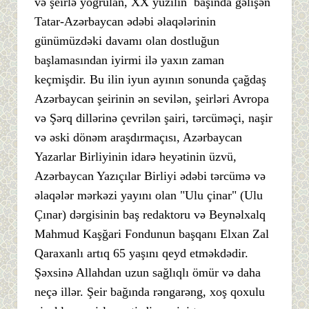
və şeirlə yoğrulan, XX yüzilin başında gəlişən
Tatar-Azərbaycan ədəbi əlaqələrinin
günümüzdəki davamı olan dostluğun
başlamasından iyirmi ilə yaxın zaman
keçmişdir. Bu ilin iyun ayının sonunda çağdaş
Azərbaycan şeirinin ən sevilən, şeirləri Avropa
və Şərq dillərinə çevrilən şairi, tərcüməçi, naşir
və əski dönəm araşdırmaçısı, Azərbaycan
Yazarlar Birliyinin idarə heyətinin üzvü,
Azərbaycan Yazıçılar Birliyi ədəbi tərcümə və
əlaqələr mərkəzi yayını olan "Ulu çinar" (Ulu
Çınar) dərgisinin baş redaktoru və Beynəlxalq
Mahmud Kaşğari Fondunun başqanı Elxan Zal
Qaraxanlı artıq 65 yaşını qeyd etməkdədir.
Şəxsinə Allahdan uzun sağlıqlı ömür və daha
neçə illər. Şeir bağında rəngarəng, xoş qoxulu