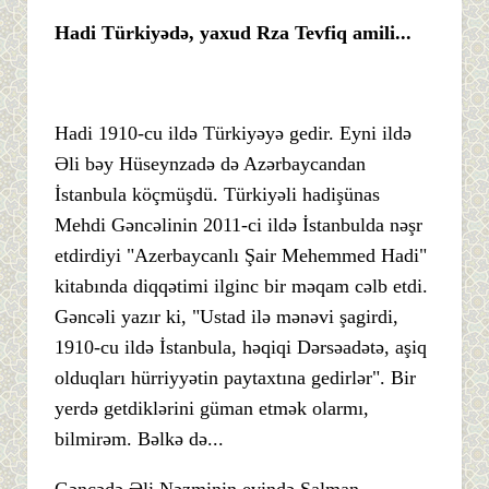
Hadi Türkiyədə,
yaxud Rza Tevfiq amili...
Hadi 1910-cu ildə Türkiyəyə gedir. Eyni ildə
Əli bəy Hüseynzadə də Azərbaycandan
İstanbula köçmüşdü. Türkiyəli hadişünas
Mehdi Gəncəlinin 2011-ci ildə İstanbulda nəşr
etdirdiyi "Azerbaycanlı Şair Mehemmed Hadi"
kitabında diqqətimi ilginc bir məqam cəlb etdi.
Gəncəli yazır ki, "Ustad ilə mənəvi şagirdi,
1910-cu ildə İstanbula, həqiqi Dərsəadətə, aşiq
olduqları hürriyyətin paytaxtına gedirlər". Bir
yerdə getdiklərini güman etmək olarmı,
bilmirəm. Bəlkə də...
Gəncədə Əli Nəzminin evində Salman