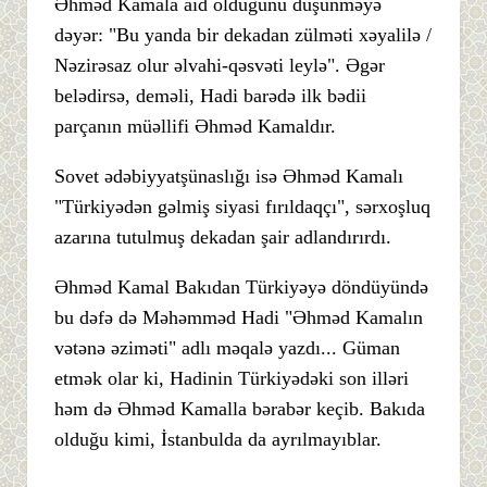
Əhməd Kamala aid olduğunu düşünməyə
dəyər: "Bu yanda bir dekadan zülməti xəyalilə /
Nəzirəsaz olur əlvahi-qəsvəti leylə". Əgər
belədirsə, deməli, Hadi barədə ilk bədii
parçanın müəllifi Əhməd Kamaldır.
Sovet ədəbiyyatşünaslığı isə Əhməd Kamalı
"Türkiyədən gəlmiş siyasi fırıldaqçı", sərxoşluq
azarına tutulmuş dekadan şair adlandırırdı.
Əhməd Kamal Bakıdan Türkiyəyə döndüyündə
bu dəfə də Məhəmməd Hadi "Əhməd Kamalın
vətənə əziməti" adlı məqalə yazdı... Güman
etmək olar ki, Hadinin Türkiyədəki son illəri
həm də Əhməd Kamalla bərabər keçib. Bakıda
olduğu kimi, İstanbulda da ayrılmayıblar.