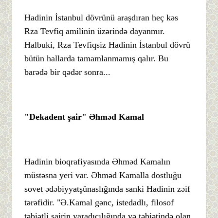
Hadinin İstanbul dövrünü araşdıran heç kəs
Rza Tevfiq amilinin üzərində dayanmır.
Halbuki, Rza Tevfiqsiz Hadinin İstanbul dövrü
bütün hallarda tamamlanmamış qalır. Bu
barədə bir qədər sonra...
"Dekadent şair"
Əhməd Kamal
Hadinin bioqrafiyasında Əhməd Kamalın
müstəsna yeri var. Əhməd Kamalla dostluğu
sovet ədəbiyyatşünaslığında sanki Hadinin zəif
tərəfidir. "Ə.Kamal gənc, istedadlı, filosof
təbiətli şairin yaradıcılığında və təbiətində olan