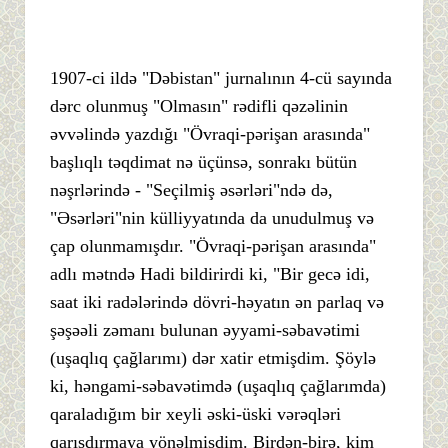
1907-ci ildə "Dəbistan" jurnalının 4-cü sayında
dərc olunmuş "Olmasın" rədifli qəzəlinin
əvvəlində yazdığı "Övraqi-pərişan arasında"
başlıqlı təqdimat nə üçünsə, sonrakı bütün
nəşrlərində - "Seçilmiş əsərləri"ndə də,
"Əsərləri"nin külliyyatında da unudulmuş və
çap olunmamışdır. "Övraqi-pərişan arasında"
adlı mətndə Hadi bildirirdi ki, "Bir gecə idi,
saat iki radələrində dövri-həyatın ən parlaq və
şəşəəli zəmanı bulunan əyyami-səbavətimi
(uşaqlıq çağlarımı) dər xatir etmişdim. Şöylə
ki, həngami-səbavətimdə (uşaqlıq çağlarımda)
qaraladığım bir xeyli əski-üski vərəqləri
qarışdırmaya yönəlmişdim. Birdən-birə, kim