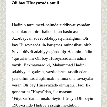
Əli bəy Hüseynzadə amili
Hadinin tərcümeyi-halında ziddiyyət yaradan
səbəblərdən biri, bəlkə də ən başlıcası
Azərbaycan sovet ədəbiyyatşünaslığının Əli
bəy Hüseynzadə ilə barışmaz münasibəti olub.
Sovet dövrü ədəbiyyatşünaslığı Hadinin bütün
"qüsurlar"ını Əli bəy Hüseynzadənin adına
yazıb. Baxmayaraq ki, Məhəmməd Hadini
ədəbiyyata gətirən, yazdıqlarını təshih edən,
şeir dilini sadələşdirmək naminə ona tövsiyələr
verən Əli bəy Hüseynzadə olmuşdu. Hadi İlk
qonorarını "Həyat"dan, ilk maaşını
"Füyuzat"dan almışdı. Seyid Hüseyn Əli bəyin
1906-cı ildə Hadiyə yazdığı məktubun