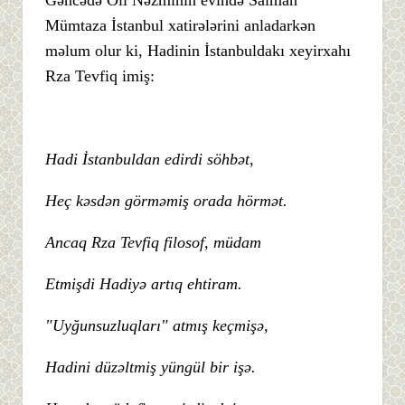
Mümtaza İstanbul xatirələrini anladarkən
məlum olur ki, Hadinin İstanbuldakı xeyirxahı
Rza Tevfiq imiş:
Hadi İstanbuldan edirdi söhbət,
Heç kəsdən görməmiş orada hörmət.
Ancaq Rza Tevfiq filosof, müdam
Etmişdi Hadiyə artıq ehtiram.
"Uyğunsuzluqları" atmış keçmişə,
Hadini düzəltmiş yüngül bir işə.