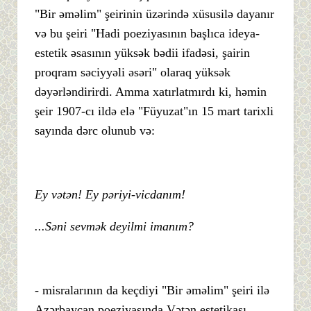
"Bir əməlim" şeirinin üzərində xüsusilə dayanır
və bu şeiri "Hadi poeziyasının başlıca ideya-
estetik əsasının yüksək bədii ifadəsi, şairin
proqram səciyyəli əsəri" olaraq yüksək
dəyərləndirirdi. Amma xatırlatmırdı ki, həmin
şeir 1907-cı ildə elə "Füyuzat"ın 15 mart tarixli
sayında dərc olunub və:
Ey vətən! Ey pəriyi-vicdanım!
...Səni sevmək deyilmi imanım?
- misralarının da keçdiyi "Bir əməlim" şeiri ilə
Azərbaycan poeziyasında Vətən estetikası