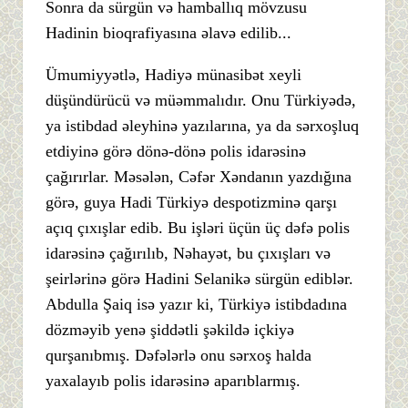
Sonra da sürgün və hamballıq mövzusu
Hadinin bioqrafiyasına əlavə edilib...
Ümumiyyətlə, Hadiyə münasibət xeyli
düşündürücü və müəmmalıdır. Onu Türkiyədə,
ya istibdad əleyhinə yazılarına, ya da sərxoşluq
etdiyinə görə dönə-dönə polis idarəsinə
çağırırlar. Məsələn, Cəfər Xəndanın yazdığına
görə, guya Hadi Türkiyə despotizminə qarşı
açıq çıxışlar edib. Bu işləri üçün üç dəfə polis
idarəsinə çağırılıb, Nəhayət, bu çıxışları və
şeirlərinə görə Hadini Selanikə sürgün ediblər.
Abdulla Şaiq isə yazır ki, Türkiyə istibdadına
dözməyib yenə şiddətli şəkildə içkiyə
qurşanıbmış. Dəfələrlə onu sərxoş halda
yaxalayıb polis idarəsinə aparıblarmış.