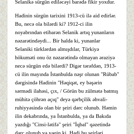
Selanikə sürgün ediləcəyi barədə fikir yoxdur.
Hadinin sürgün tarixini 1913-cü ilə aid edirlər.
Bu, necə ola bilərdi ki? 1912-ci ilin
noyabrından etibarən Selanik artıq yunanların
nəzarətindəydi... Bir halda ki, yunanlar
Selaniki türklərdən almışdılar, Türkiyə
hökuməti onu öz nəzarətində olmayan əraziyə
necə sürgün edə bilərdi? Digər tərəfdən, 1913-
cü ilin mayında İstanbulda nəşr olunan "Rübab"
dərgisində Hadinin "Həqiqət, ey bəşərin
sərmədi ilahəsi, çıx, / Görün bu zülmətə batmış
mühitə çöhrən açıq" deyə qərbçilik əhvali-
ruhiyyəsində olan bir şeiri dərc olunub. Həmin
ilin dekabrında, ya İstanbulda, ya da Bakıda
yazdığı "Cinsi-lətifə" şeiri "İqbal" qəzetində
dərc olunub və yəqin ki, Hadi bu şeirləri