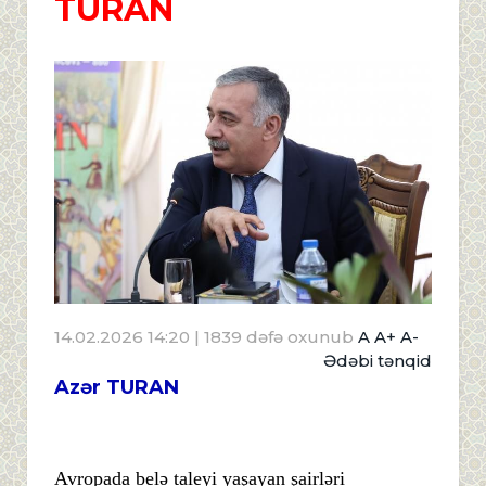
TURAN
14.02.2026 14:20
| 1839 dəfə oxunub
A
A+
A-
Ədəbi tənqid
Azər TURAN
Avropada belə taleyi yaşayan şairləri