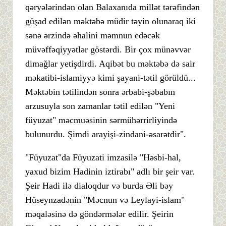
qəryələrindən olan Balaxanıda millət tərəfindən
güşad edilən məktəbə müdir təyin olunaraq iki
sənə ərzində əhalini məmnun edəcək
müvəffəqiyyətlər göstərdi. Bir çox münəvvər
dimağlar yetişdirdi. Aqibət bu məktəbə də sair
məkatibi-islamiyyə kimi şayani-tətil görüldü...
Məktəbin tətilindən sonra ərbabi-şəbabın
arzusuyla son zamanlar tətil edilən "Yeni
füyuzat" məcmuəsinin sərmühərrirliyində
bulunurdu. Şimdi arayişi-zindani-əsarətdir".
"Füyuzat"da Füyuzati imzasilə "Həsbi-hal,
yaxud bizim Hadinin iztirabı" adlı bir şeir var.
Şeir Hadi ilə dialoqdur və burda Əli bəy
Hüseynzadənin "Məcnun və Leylayi-islam"
məqaləsinə də göndərmələr edilir. Şeirin