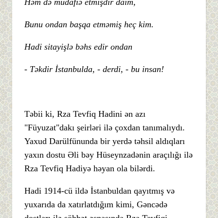
Həm də müdafiə etmişdir daim,
Bunu ondan başqa etməmiş heç kim.
Hadi sitayişlə bəhs edir ondan
- Təkdir İstanbulda, - derdi, - bu insan!
Təbii ki, Rza Tevfiq Hadini ən azı
"Füyuzat"dakı şeirləri ilə çoxdan tanımalıydı.
Yaxud Darülfünunda bir yerdə təhsil aldıqları
yaxın dostu Əli bəy Hüseynzadənin araçılığı ilə
Rza Tevfiq Hadiyə həyan ola bilərdi.
Hadi 1914-cü ildə İstanbuldan qayıtmış və
yuxarıda da xatırlatdığım kimi, Gəncədə
dostları ilə söhbət əsnasında Rza Tevfiqi