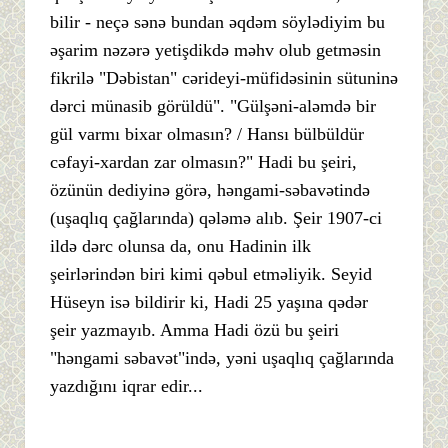
bilir - neçə sənə bundan əqdəm söylədiyim bu
əşarim nəzərə yetişdikdə məhv olub getməsin
fikrilə "Dəbistan" cərideyi-müfidəsinin sütuninə
dərci münasib görüldü". "Gülşəni-aləmdə bir
gül varmı bixar olmasın? / Hansı bülbüldür
cəfayi-xardan zar olmasın?" Hadi bu şeiri,
özünün dediyinə görə, həngami-səbavətində
(uşaqlıq çağlarında) qələmə alıb. Şeir 1907-ci
ildə dərc olunsa da, onu Hadinin ilk
şeirlərindən biri kimi qəbul etməliyik. Seyid
Hüseyn isə bildirir ki, Hadi 25 yaşına qədər
şeir yazmayıb. Amma Hadi özü bu şeiri
"həngami səbavət"ində, yəni uşaqlıq çağlarında
yazdığını iqrar edir...