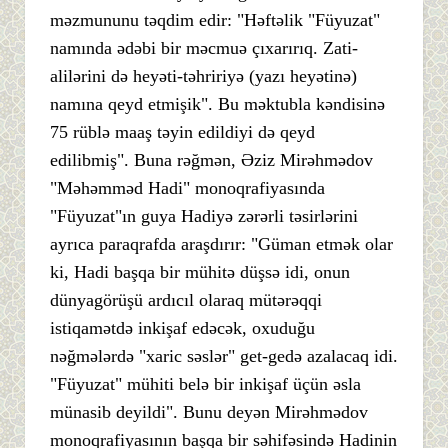
məzmununu təqdim edir: "Həftəlik "Füyuzat"
namında ədəbi bir məcmuə çıxarırıq. Zati-
alilərini də heyəti-təhririyə (yazı heyətinə)
namına qeyd etmişik". Bu məktubla kəndisinə
75 rüblə maaş təyin edildiyi də qeyd
edilibmiş". Buna rəğmən, Əziz Mirəhmədov
"Məhəmməd Hadi" monoqrafiyasında
"Füyuzat"ın guya Hadiyə zərərli təsirlərini
ayrıca paraqrafda araşdırır: "Güman etmək olar
ki, Hadi başqa bir mühitə düşsə idi, onun
dünyagörüşü ardıcıl olaraq mütərəqqi
istiqamətdə inkişaf edəcək, oxuduğu
nəğmələrdə "xaric səslər" get-gedə azalacaq idi.
"Füyuzat" mühiti belə bir inkişaf üçün əsla
münasib deyildi". Bunu deyən Mirəhmədov
monoqrafiyasının başqa bir səhifəsində Hadinin