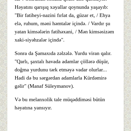
Həyatını qarışıq xəyallar qoynunda yaşayıb:
"Bir fatiheyi-nazini fırlat da, güzar et, / Ehya
elə, ruhum, məni həmtalər içində. / Vardır şu
yatan kimsələrin fatihəxani, / Mən kimsəsizəm
xaki-siyəhzalər içində".
Sonra da Şamaxıda zəlzələ. Yurdu viran qalır.
"Qarlı, şaxtalı havada adamlar çöllərə düşür,
doğma yurdunu tərk etməyə vadar olurlar...
Hadi də bu sərgərdan adamlarla Kürdəmirə
gəlir" (Manaf Süleymanov).
Və bu melanxolik tale müqəddiməsi bütün
həyatına yansıyır.