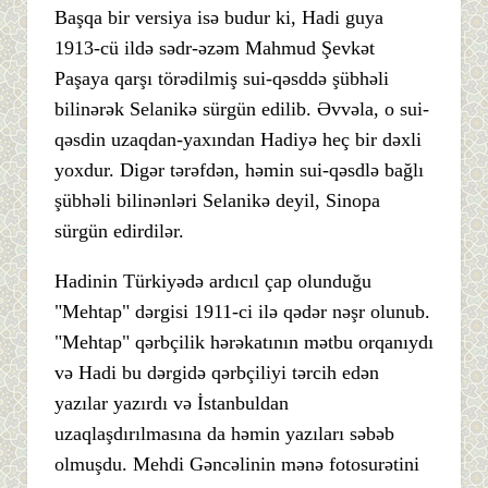
Başqa bir versiya isə budur ki, Hadi guya
1913-cü ildə sədr-əzəm Mahmud Şevkət
Paşaya qarşı törədilmiş sui-qəsddə şübhəli
bilinərək Selanikə sürgün edilib. Əvvəla, o sui-
qəsdin uzaqdan-yaxından Hadiyə heç bir dəxli
yoxdur. Digər tərəfdən, həmin sui-qəsdlə bağlı
şübhəli bilinənləri Selanikə deyil, Sinopa
sürgün edirdilər.
Hadinin Türkiyədə ardıcıl çap olunduğu
"Mehtap" dərgisi 1911-ci ilə qədər nəşr olunub.
"Mehtap" qərbçilik hərəkatının mətbu orqanıydı
və Hadi bu dərgidə qərbçiliyi tərcih edən
yazılar yazırdı və İstanbuldan
uzaqlaşdırılmasına da həmin yazıları səbəb
olmuşdu. Mehdi Gəncəlinin mənə fotosurətini