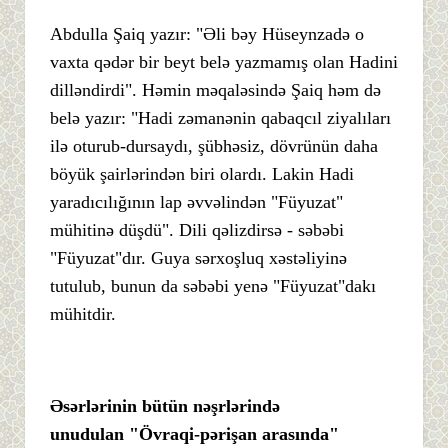
Abdulla Şaiq yazır: "Əli bəy Hüseynzadə o
vaxta qədər bir beyt belə yazmamış olan Hadini
dilləndirdi". Həmin məqaləsində Şaiq həm də
belə yazır: "Hadi zəmanənin qabaqcıl ziyalıları
ilə oturub-dursaydı, şübhəsiz, dövrünün daha
böyük şairlərindən biri olardı. Lakin Hadi
yaradıcılığının lap əvvəlindən "Füyuzat"
mühitinə düşdü". Dili qəlizdirsə - səbəbi
"Füyuzat"dır. Guya sərxoşluq xəstəliyinə
tutulub, bunun da səbəbi yenə "Füyuzat"dakı
mühitdir.
Əsərlərinin bütün nəşrlərində
unudulan
"Övraqi-pərişan arasında"