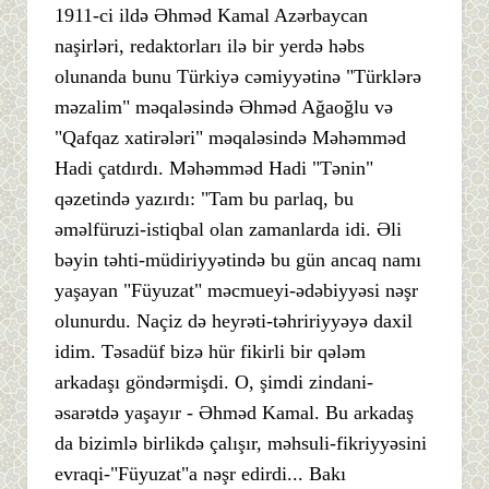
1911-ci ildə Əhməd Kamal Azərbaycan
naşirləri, redaktorları ilə bir yerdə həbs
olunanda bunu Türkiyə cəmiyyətinə "Türklərə
məzalim" məqaləsində Əhməd Ağaoğlu və
"Qafqaz xatirələri" məqaləsində Məhəmməd
Hadi çatdırdı. Məhəmməd Hadi "Tənin"
qəzetində yazırdı: "Tam bu parlaq, bu
əməlfüruzi-istiqbal olan zamanlarda idi. Əli
bəyin təhti-müdiriyyətində bu gün ancaq namı
yaşayan "Füyuzat" məcmueyi-ədəbiyyəsi nəşr
olunurdu. Naçiz də heyrəti-təhririyyəyə daxil
idim. Təsadüf bizə hür fikirli bir qələm
arkadaşı göndərmişdi. O, şimdi zindani-
əsarətdə yaşayır - Əhməd Kamal. Bu arkadaş
da bizimlə birlikdə çalışır, məhsuli-fikriyyəsini
evraqi-"Füyuzat"a nəşr edirdi... Bakı