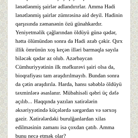
lənətlənmiş şairlər adlandırırlar. Amma Hadi
lənətlənmiş şairlər zümrəsinə aid deyil. Hadinin
qarşısında zəmanənin özü günahkardır.
Yeniyetməlik çağlarından öldüyü günə qədər,
hətta ölümündən sonra da Hadi əzab çəkir. Qırx
illik ömrünün xoş keçən illəri barmaqla sayıla
biləcək qədər az olub. Azərbaycan
Cümhuriyyətinin ilk məfkurəvi şairi olsa da,
bioqrafiyası tam araşdırılmayıb. Bundan sonra
da çətin araşdırıla. Harda, hansı səbəblə öldüyü
təxminlərə əsaslanır. Mübahisəli qəbri üç dəfə
açılıb... Haqqında yazılan xatirələrin
əksəriyyətində küçələrdə sərgərdan və sərxoş
gəzir. Xatirələrdəki burulğanlardan xilas
edilməsinin zamanı isə çoxdan çatıb. Amma
bunu necə etmək olar?