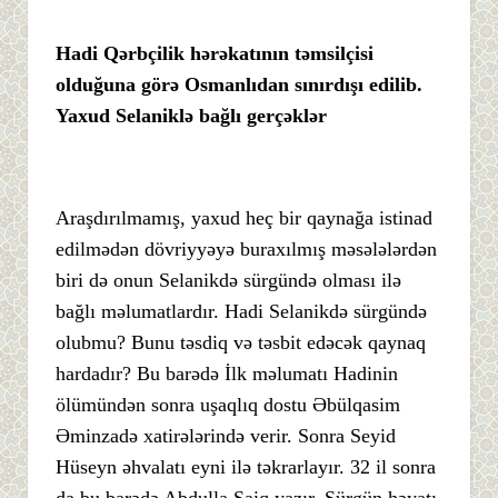
Hadi Qərbçilik hərəkatının təmsilçisi
olduğuna görə
Osmanlıdan sınırdışı edilib.
Yaxud Selaniklə bağlı gerçəklər
Araşdırılmamış, yaxud heç bir qaynağa istinad
edilmədən dövriyyəyə buraxılmış məsələlərdən
biri də onun Selanikdə sürgündə olması ilə
bağlı məlumatlardır. Hadi Selanikdə sürgündə
olubmu? Bunu təsdiq və təsbit edəcək qaynaq
hardadır? Bu barədə İlk məlumatı Hadinin
ölümündən sonra uşaqlıq dostu Əbülqasim
Əminzadə xatirələrində verir. Sonra Seyid
Hüseyn əhvalatı eyni ilə təkrarlayır. 32 il sonra
da bu barədə Abdulla Şaiq yazır. Sürgün həyatı