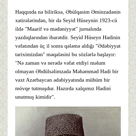
Haqqında nə biliriksə, Əbülqasim Əminzadənin
xatirələrindən, bir də Seyid Hüseynin 1923-cü
ildə "Maarif və mədəniyyət" jurnalında
yazdıqlarından ibarətdir. Seyid Hüseyn Hadinin
vəfatından üç il sonra qələmə aldığı "Ədəbiyyat
tariximizdən" məqaləsini bu sözlərlə başlayır:
"Nə zaman və nerədə vəfat etdiyi məlum
olmayan Əbdülsəlimzadə Məhəmməd Hadi bir
vaxt Azərbaycan ədəbiyyatında mühüm bir
mövqe tutmuşdur. Hazırda xalqımız Hadini
unutmuş kimidir".