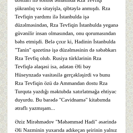
şükranlıq və sitayişlə, qibtəylə anmışdı. Rza
Tevfiqin yardımı ilə İstanbulda işə
düzəlməsindən, Rza Tevfiqin İstanbulda yeganə
güvənilir insan olmasından, onu qorumasından
bəhs etmişdi. Belə çıxır ki, Hadinin İstanbulda
"Tanin" qəzetinə işə düzəlməsinin də səbəbkarı
Rza Tevfiq olub. Rusiya türklərinin Rza
Tevfiqlə əlaqəsi isə, adətən Əli bəy
Hüseynzadə vasitəsilə gerçəkləşirdi və bunu
Rza Tevfiqin özü də Ammandan dostu Rza
Turquta yazdığı məktubda xatırlatmağa ehtiyac
duyurdu. Bu barədə "Cavidnamə" kitabımda
ətraflı yazmışam...
Əziz Mirəhmədov "Məhəmməd Hadi" əsərində
Əli Nəzminin yuxarıda adıkeçən şeirinin yalnız