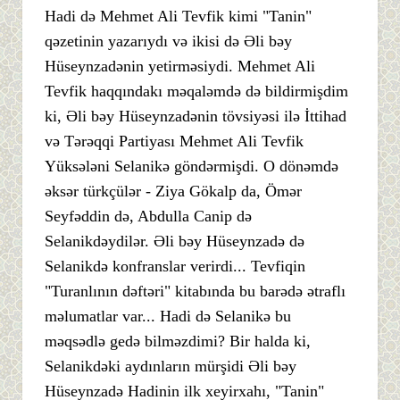
Hadi də Mehmet Ali Tevfik kimi "Tanin"
qəzetinin yazarıydı və ikisi də Əli bəy
Hüseynzadənin yetirməsiydi. Mehmet Ali
Tevfik haqqındakı məqaləmdə də bildirmişdim
ki, Əli bəy Hüseynzadənin tövsiyəsi ilə İttihad
və Tərəqqi Partiyası Mehmet Ali Tevfik
Yüksələni Selanikə göndərmişdi. O dönəmdə
əksər türkçülər - Ziya Gökalp da, Ömər
Seyfəddin də, Abdulla Canip də
Selanikdəydilər. Əli bəy Hüseynzadə də
Selanikdə konfranslar verirdi... Tevfiqin
"Turanlının dəftəri" kitabında bu barədə ətraflı
məlumatlar var... Hadi də Selanikə bu
məqsədlə gedə bilməzdimi? Bir halda ki,
Selanikdəki aydınların mürşidi Əli bəy
Hüseynzadə Hadinin ilk xeyirxahı, "Tanin"