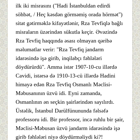
ilk iki misrasını ("Hadi İstanbuldan edirdi
söhbət, / Heç kəsdən görməmiş orada hörmət")
sitat gətirməklə kifayətlənir, Rza Tevfiqlə bağlı
misraların üzərindən sükutla keçir. Əvəzində
Rza Tevfiq haqqında əsası olmayan qəribə
məlumatlar verir: "Rza Tevfiq jandarm
idarəsində işə girib, inqilabçı fəhlələri
döydürürdü". Amma istər 1907-10-cu illərdə
Cavidi, istərsə də 1910-13-cü illərdə Hadini
himayə edən Rza Tevfiq Osmanlı Məclisi-
Məbusanının üzvü idi. Eyni zamanda,
Osmanlının ən seçkin şairlərindən sayılırdı.
Üstəlik, İstanbul Darülfünununda fəlsəfə
professoru idi. Bir professor, incə ruhlu bir şair,
Məclisi-Məbusan üzvü jandarm idarəsində işə
girib fəhlələri niyə döydürməliydi ki?!