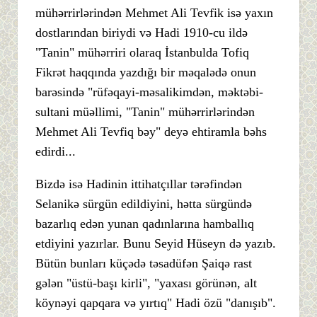
mühərrirlərindən Mehmet Ali Tevfik isə yaxın
dostlarından biriydi və Hadi 1910-cu ildə
"Tanin" mühərriri olaraq İstanbulda Tofiq
Fikrət haqqında yazdığı bir məqalədə onun
barəsində "rüfəqayi-məsalikimdən, məktəbi-
sultani müəllimi, "Tanin" mühərrirlərindən
Mehmet Ali Tevfiq bəy" deyə ehtiramla bəhs
edirdi...
Bizdə isə Hadinin ittihatçıllar tərəfindən
Selanikə sürgün edildiyini, hətta sürgündə
bazarlıq edən yunan qadınlarına hamballıq
etdiyini yazırlar. Bunu Seyid Hüseyn də yazıb.
Bütün bunları küçədə təsadüfən Şaiqə rast
gələn "üstü-başı kirli", "yaxası görünən, alt
köynəyi qapqara və yırtıq" Hadi özü "danışıb".