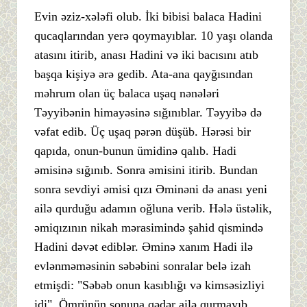
Evin əziz-xələfi olub. İki bibisi balaca Hadini
qucaqlarından yerə qoymayıblar. 10 yaşı olanda
atasını itirib, anası Hadini və iki bacısını atıb
başqa kişiyə ərə gedib. Ata-ana qayğısından
məhrum olan üç balaca uşaq nənələri
Təyyibənin himayəsinə sığınıblar. Təyyibə də
vəfat edib. Üç uşaq pərən düşüb. Hərəsi bir
qapıda, onun-bunun ümidinə qalıb. Hadi
əmisinə sığınıb. Sonra əmisini itirib. Bundan
sonra sevdiyi əmisi qızı Əminəni də anası yeni
ailə qurduğu adamın oğluna verib. Hələ üstəlik,
əmiqızının nikah mərasimində şahid qismində
Hadini dəvət ediblər. Əminə xanım Hadi ilə
evlənməməsinin səbəbini sonralar belə izah
etmişdi: "Səbəb onun kasıblığı və kimsəsizliyi
idi". Ömrünün sonuna qədər ailə qurmayıb.