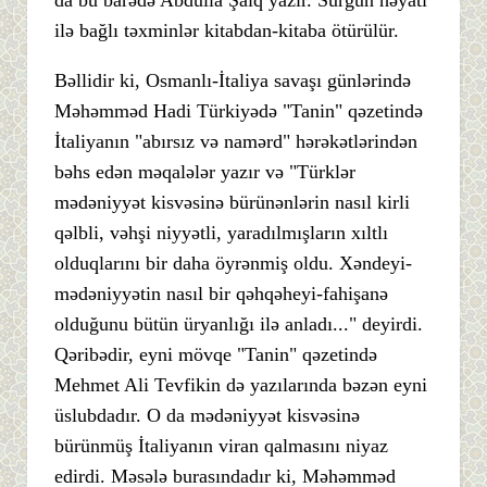
ilə bağlı təxminlər kitabdan-kitaba ötürülür.
Bəllidir ki, Osmanlı-İtaliya savaşı günlərində
Məhəmməd Hadi Türkiyədə "Tanin" qəzetində
İtaliyanın "abırsız və namərd" hərəkətlərindən
bəhs edən məqalələr yazır və "Türklər
mədəniyyət kisvəsinə bürünənlərin nasıl kirli
qəlbli, vəhşi niyyətli, yaradılmışların xıltlı
olduqlarını bir daha öyrənmiş oldu. Xəndeyi-
mədəniyyətin nasıl bir qəhqəheyi-fahişanə
olduğunu bütün üryanlığı ilə anladı..." deyirdi.
Qəribədir, eyni mövqe "Tanin" qəzetində
Mehmet Ali Tevfikin də yazılarında bəzən eyni
üslubdadır. O da mədəniyyət kisvəsinə
bürünmüş İtaliyanın viran qalmasını niyaz
edirdi. Məsələ burasındadır ki, Məhəmməd