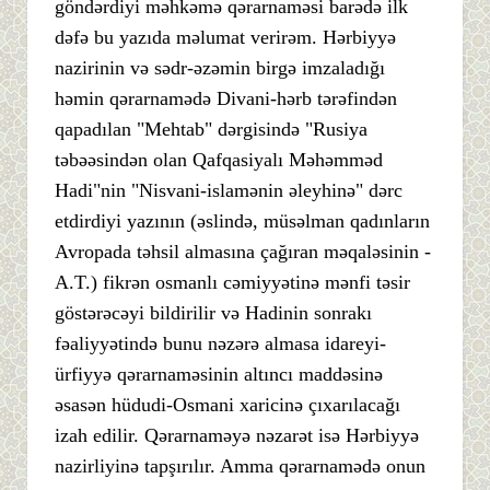
göndərdiyi məhkəmə qərarnaməsi barədə ilk
dəfə bu yazıda məlumat verirəm. Hərbiyyə
nazirinin və sədr-əzəmin birgə imzaladığı
həmin qərarnamədə Divani-hərb tərəfindən
qapadılan "Mehtab" dərgisində "Rusiya
təbəəsindən olan Qafqasiyalı Məhəmməd
Hadi"nin "Nisvani-islamənin əleyhinə" dərc
etdirdiyi yazının (əslində, müsəlman qadınların
Avropada təhsil almasına çağıran məqaləsinin -
A.T.) fikrən osmanlı cəmiyyətinə mənfi təsir
göstərəcəyi bildirilir və Hadinin sonrakı
fəaliyyətində bunu nəzərə almasa idareyi-
ürfiyyə qərarnaməsinin altıncı maddəsinə
əsasən hüdudi-Osmani xaricinə çıxarılacağı
izah edilir. Qərarnaməyə nəzarət isə Hərbiyyə
nazirliyinə tapşırılır. Amma qərarnamədə onun