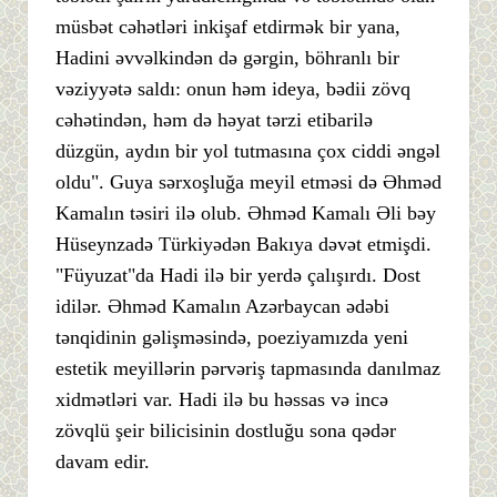
müsbət cəhətləri inkişaf etdirmək bir yana,
Hadini əvvəlkindən də gərgin, böhranlı bir
vəziyyətə saldı: onun həm ideya, bədii zövq
cəhətindən, həm də həyat tərzi etibarilə
düzgün, aydın bir yol tutmasına çox ciddi əngəl
oldu". Guya sərxoşluğa meyil etməsi də Əhməd
Kamalın təsiri ilə olub. Əhməd Kamalı Əli bəy
Hüseynzadə Türkiyədən Bakıya dəvət etmişdi.
"Füyuzat"da Hadi ilə bir yerdə çalışırdı. Dost
idilər. Əhməd Kamalın Azərbaycan ədəbi
tənqidinin gəlişməsində, poeziyamızda yeni
estetik meyillərin pərvəriş tapmasında danılmaz
xidmətləri var. Hadi ilə bu həssas və incə
zövqlü şeir bilicisinin dostluğu sona qədər
davam edir.