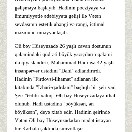
gəlişməyə başlayıb. Hadinin poeziyaya və
ümumiyyətlə ədəbiyyata gəlişi ilə Vətən
sevdasının estetik ahəngi və rəngi, ictimai
məzmunu müəyyənləşib.
Əli bəy Hüseynzadə 26 yaşlı cavan dostunun
qələmindəki qüdrəti böyük yazıçıların qələmi
ilə qiyaslandırır, Məhəmməd Hadi isə 42 yaşlı
insanpərvər ustadını "Dahi" adlandırırdı.
Hadinin "Firdovsi-ilhamat" adlanan ilk
kitabında "İzhari-qədrdani" başlıqlı bir şeir var.
Şeir "Ədibi-xəluq" Əli bəy Hüseynzadəyə ithaf
olunub. Hadi ustadına "böyüksən, ən
böyüksən", deyə xitab edir. Hadinin şeirində
Vətən Əli bəy Hüseynzadədən mədət istəyən
bir Kərbəla şəklində simvollaşır.