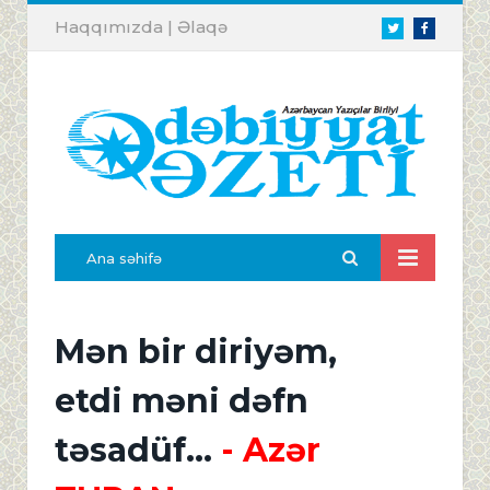
Haqqımızda
|
Əlaqə
Twitter
Facebook
Ana səhifə
Mən bir diriyəm,
etdi məni dəfn
təsadüf...
- Azər