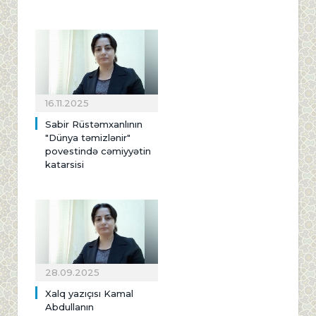
16.11.2025
Sabir Rüstəmxanlının
"Dünya təmizlənir"
povestində cəmiyyətin
katarsisi
28.09.2025
Xalq yazıçısı Kamal
Abdullanın