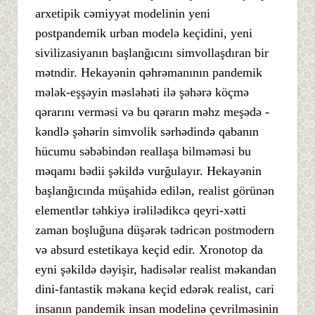
arxetipik cəmiyyət modelinin yeni
postpandemik urban modelə keçidini, yeni
sivilizasiyanın başlanğıcını simvollaşdıran bir
mətndir. Hekayənin qəhrəmanının pandemik
mələk-eşşəyin məsləhəti ilə şəhərə köçmə
qərarını verməsi və bu qərarın məhz meşədə -
kəndlə şəhərin simvolik sərhədində qabanın
hücumu səbəbindən reallaşa bilməməsi bu
məqamı bədii şəkildə vurğulayır. Hekayənin
başlanğıcında müşahidə edilən, realist görünən
elementlər təhkiyə irəlilədikcə qeyri-xətti
zaman boşluğuna düşərək tədricən postmodern
və absurd estetikaya keçid edir. Xronotop da
eyni şəkildə dəyişir, hadisələr realist məkandan
dini-fantastik məkana keçid edərək realist, cari
insanın pandemik insan modelinə çevrilməsinin