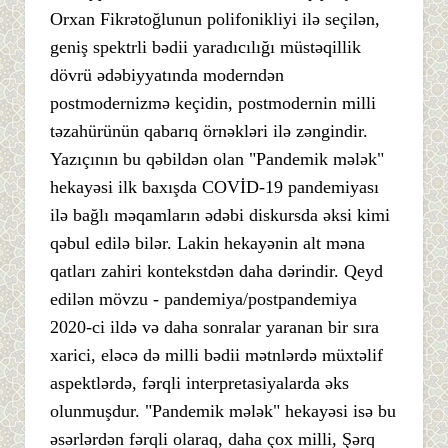
Orxan Fikrətoğlunun polifonikliyi ilə seçilən,
geniş spektrli bədii yaradıcılığı müstəqillik
dövrü ədəbiyyatında moderndən
postmodernizmə keçidin, postmodernin milli
təzahürünün qabarıq örnəkləri ilə zəngindir.
Yazıçının bu qəbildən olan "Pandemik mələk"
hekayəsi ilk baxışda COVİD-19 pandemiyası
ilə bağlı məqamların ədəbi diskursda əksi kimi
qəbul edilə bilər. Lakin hekayənin alt məna
qatları zahiri kontekstdən daha dərindir. Qeyd
edilən mövzu - pandemiya/postpandemiya
2020-ci ildə və daha sonralar yaranan bir sıra
xarici, eləcə də milli bədii mətnlərdə müxtəlif
aspektlərdə, fərqli interpretasiyalarda əks
olunmuşdur. "Pandemik mələk" hekayəsi isə bu
əsərlərdən fərqli olaraq, daha çox milli, Şərq