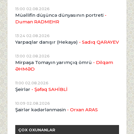
15:00 02.08.2026
Müəllifin düşüncə dünyasının portreti
-
Duman RADMEHR
13:24 02.08.2026
Yarpaqlar danışır (Hekayə)
- Sadıq QARAYEV
13:00 02.08.2026
Mirpaşa Tomayın yarımçıq ömrü
- Dilqəm
ƏHMƏD
11:00 02.08.2026
Şeirlər
- Şəfəq SAHİBLİ
10:09 02.08.2026
Şairlər kədərlənməsin
- Orxan ARAS
ÇOX OXUNANLAR