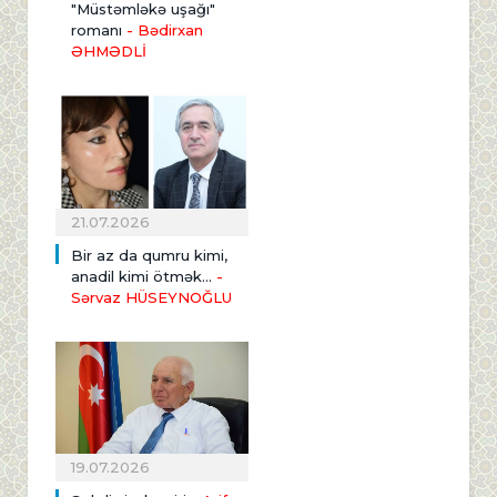
"Müstəmləkə uşağı"
romanı
- Bədirxan
ƏHMƏDLİ
21.07.2026
Bir az da qumru kimi,
anadil kimi ötmək...
-
Sərvaz HÜSEYNOĞLU
19.07.2026