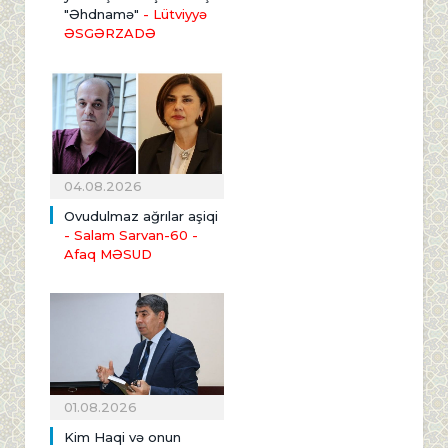
"Əhdnamə"
- Lütviyyə
ƏSGƏRZADƏ
04.08.2026
Ovudulmaz ağrılar aşiqi
- Salam Sarvan-60 -
Afaq MƏSUD
01.08.2026
Kim Haqi və onun