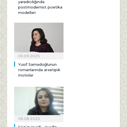
yaradıcılığında
postmodernist poetika
modelləri
05.09.2025
Yusif Səmədoğlunun
romanlarında arxetipik
motivlər
06.08.2025