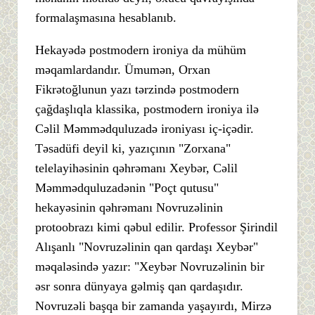
formalaşmasına hesablanıb.
Hekayədə postmodern ironiya da mühüm
məqamlardandır. Ümumən, Orxan
Fikrətoğlunun yazı tərzində postmodern
çağdaşlıqla klassika, postmodern ironiya ilə
Cəlil Məmmədquluzadə ironiyası iç-içədir.
Təsadüfi deyil ki, yazıçının "Zorxana"
telelayihəsinin qəhrəmanı Xeybər, Cəlil
Məmmədquluzadənin "Poçt qutusu"
hekayəsinin qəhrəmanı Novruzəlinin
protoobrazı kimi qəbul edilir. Professor Şirindil
Alışanlı "Novruzəlinin qan qardaşı Xeybər"
məqaləsində yazır: "Xeybər Novruzəlinin bir
əsr sonra dünyaya gəlmiş qan qardaşıdır.
Novruzəli başqa bir zamanda yaşayırdı, Mirzə