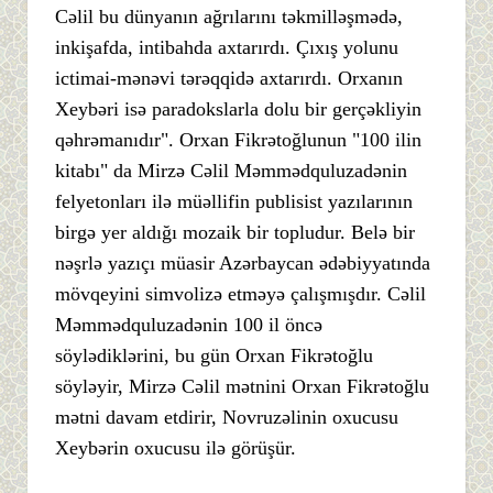
Cəlil bu dünyanın ağrılarını təkmilləşmədə,
inkişafda, intibahda axtarırdı. Çıxış yolunu
ictimai-mənəvi tərəqqidə axtarırdı. Orxanın
Xeybəri isə paradokslarla dolu bir gerçəkliyin
qəhrəmanıdır". Orxan Fikrətoğlunun "100 ilin
kitabı" da Mirzə Cəlil Məmmədquluzadənin
felyetonları ilə müəllifin publisist yazılarının
birgə yer aldığı mozaik bir topludur. Belə bir
nəşrlə yazıçı müasir Azərbaycan ədəbiyyatında
mövqeyini simvolizə etməyə çalışmışdır. Cəlil
Məmmədquluzadənin 100 il öncə
söylədiklərini, bu gün Orxan Fikrətoğlu
söyləyir, Mirzə Cəlil mətnini Orxan Fikrətoğlu
mətni davam etdirir, Novruzəlinin oxucusu
Xeybərin oxucusu ilə görüşür.