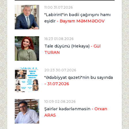
11:00 31.07.2026
"Labirint"in bədii çağırışını hamı
eşidir
- Bayram MƏMMƏDOV
16:23 01.08.2026
Tale düyünü (Hekayə)
- Gül
TURAN
20:23 30.07.2026
"Ədəbiyyat qəzeti"nin bu sayında
- 31.07.2026
10:09 02.08.2026
Şairlər kədərlənməsin
- Orxan
ARAS