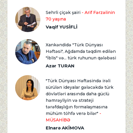
Sehrli çiçək şairi
- Arif Fərzəlinin
70 yaşına
Vaqif YUSİFLİ
Xankəndidə "Türk Dünyası
Həftəsi", Ağdamda təqdim edilən
"İblis" və... türk ruhunun qələbəsi
Azər TURAN
"Türk Dünyası Həftəsində irəli
sürülən ideyalar gələcəkdə türk
dövlətləri arasında daha güclü
həmrəyliyin və strateji
tərəfdaşlığın formalaşmasına
mühüm töhfə verə bilər"
-
MÜSAHİBƏ
Elnarə AKİMOVA