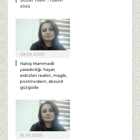
Sözün Yusifi ...Yusifin
sözü
28.06.2025
Natiq Məmmədli
yaradıcılığı: həyat
eskizləri realist, magik,
postmodern, absurd
güzgüdə
16.06.2025