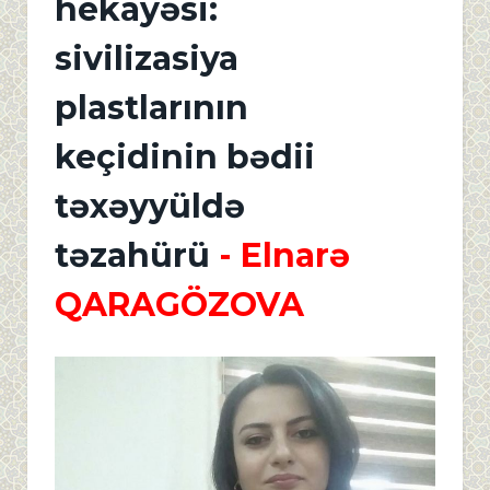
hekayəsi:
sivilizasiya
plastlarının
keçidinin bədii
təxəyyüldə
təzahürü
- Elnarə
QARAGÖZOVA