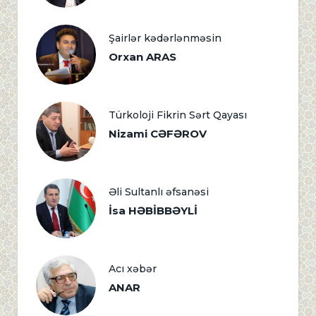
Şairlər kədərlənməsin
Orxan ARAS
Türkoloji Fikrin Sərt Qayası
Nizami CƏFƏROV
Əli Sultanlı əfsanəsi
İsa HƏBİBBƏYLİ
Acı xəbər
ANAR