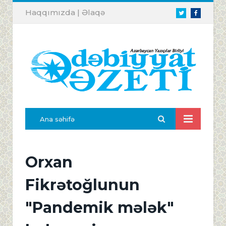
Haqqımızda
|
Əlaqə
Twitter
Facebook
Ana səhifə
Orxan
Fikrətoğlunun
"Pandemik mələk"