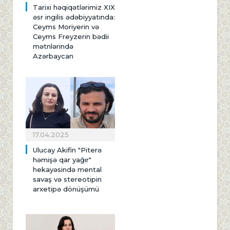
Tarixi həqiqətlərimiz XIX
əsr ingilis ədəbiyyatında:
Ceyms Moriyerin və
Ceyms Freyzerin bədii
mətnlərində
Azərbaycan
17.04.2025
Ulucay Akifin "Piterə
həmişə qar yağır"
hekayəsində mental
savaş və stereotipin
arxetipə dönüşümü