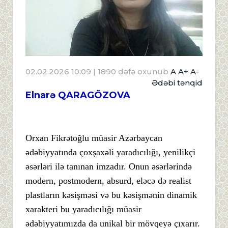
02.02.2026 10:09
| 1890 dəfə oxunub
A
A+
A-
Ədəbi tənqid
Elnarə QARAGÖZOVA
Orxan Fikrətoğlu müasir Azərbaycan
ədəbiyyatında çoxşaxəli yaradıcılığı, yenilikçi
əsərləri ilə tanınan imzadır. Onun əsərlərində
modern, postmodern, absurd, eləcə də realist
plastların kəsişməsi və bu kəsişmənin dinamik
xarakteri bu yaradıcılığı müasir
ədəbiyyatımızda da unikal bir mövqeyə çıxarır.