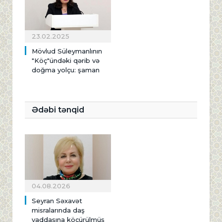
23.02.2025
Mövlud Süleymanlının
"Köç"ündəki qərib və
doğma yolçu: şaman
Ədəbi tənqid
04.08.2026
Seyran Səxavət
misralarında daş
yaddaşına köçürülmüş