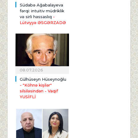
Südabə Ağabalayeva
fərqi: intuitiv müdriklik
və sirli həssaslıq
-
Lütviyyə ƏSGƏRZADƏ
08.07.2026
Gülhüseyn Hüseynoğlu
- "Köhnə kişilər"
silsiləsindən
- Vaqif
YUSİFLİ