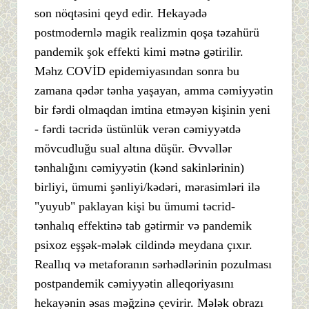
son nöqtəsini qeyd edir. Hekayədə
postmodernlə magik realizmin qoşa təzahürü
pandemik şok effekti kimi mətnə gətirilir.
Məhz COVİD epidemiyasından sonra bu
zamana qədər tənha yaşayan, amma cəmiyyətin
bir fərdi olmaqdan imtina etməyən kişinin yeni
- fərdi təcridə üstünlük verən cəmiyyətdə
mövcudluğu sual altına düşür. Əvvəllər
tənhalığını cəmiyyətin (kənd sakinlərinin)
birliyi, ümumi şənliyi/kədəri, mərasimləri ilə
"yuyub" paklayan kişi bu ümumi təcrid-
tənhalıq effektinə tab gətirmir və pandemik
psixoz eşşək-mələk cildində meydana çıxır.
Reallıq və metaforanın sərhədlərinin pozulması
postpandemik cəmiyyətin alleqoriyasını
hekayənin əsas məğzinə çevirir. Mələk obrazı