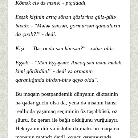
Kömək elə də mənə! - pıçıldadı.
Eşşək kişinin artıq sönən gözlərinə gülə-gülə
baxıb: - "Mələk sənsən, görmürsən qanadların
da çıxıb?!" - dedi.
Kişi: - "Bəs onda sən kimsən?" - xəbər aldı.
Eşşək: - "Mən Eşşəyəm! Ancaq sən məni mələk
kimi görürdün!" - dedi və ormanın
qaranlığında birdən-birə qeyb oldu".
Bu məqam postpandemik dünyanın diktəsinin
nə qədər güclü olsa da, yenə də insanın hansı
reallıqda yaşamaq seçiminin öz təşəbbüsü, öz
şüuru, öz qərarı ilə bağlı olduğunu vurğulayır.
Hekayənin dili və üslubu da məhz bu məqama -
mənanın mətndə deyil, oxucu qavrayışında