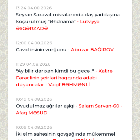
13:24 04.08.2026
Seyran Səxavət misralarında daş yaddaşına
köçürülmüş "Əhdnamə"
- Lütviyyə
ƏSGƏRZADƏ
12:00 04.08.2026
Cavid irsinin vurğunu
- Abuzər BAĞIROV
11:29 04.08.2026
"Ay bilir darıxan kimdi bu gecə..."
- Xatirə
Fərəclinin şeirləri haqqında ədəbi
düşüncələr - Vaqif BƏHMƏNLİ
10:49 04.08.2026
Ovudulmaz ağrılar aşiqi
- Salam Sarvan-60 -
Afaq MƏSUD
10:09 04.08.2026
İki elm sahəsinin qovşağında mükəmməl