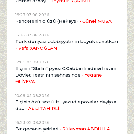
xidmət örnəyi
- Teymur KƏRİMLİ
16:23 03.08.2026
Pəncərənin o üzü (Hekayə)
- Günel MUSA
15:26 03.08.2026
Türk dünyası ədəbiyyatının böyük sənətkarı
- Vəfa XANOĞLAN
12:09 03.08.2026
Elçinin "Stalin" pyesi C.Cabbarlı adına İrəvan
Dövlət Teatrının səhnəsində
- Yeganə
ƏLİYEVA
10:09 03.08.2026
Elçinin özü, sözü, izi, yaxud epoxalar dəyişsə
də...
- Abid TAHİRLİ
16:23 02.08.2026
Bir gecənin şeirləri
- Süleyman ABDULLA