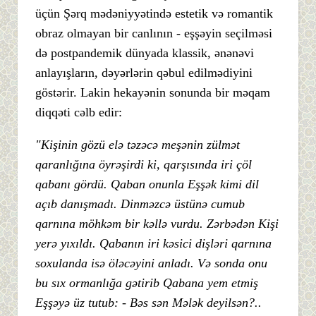
üçün Şərq mədəniyyətində estetik və romantik
obraz olmayan bir canlının - eşşəyin seçilməsi
də postpandemik dünyada klassik, ənənəvi
anlayışların, dəyərlərin qəbul edilmədiyini
göstərir. Lakin hekayənin sonunda bir məqam
diqqəti cəlb edir:
"Kişinin gözü elə təzəcə meşənin zülmət
qaranlığına öyrəşirdi ki, qarşısında iri çöl
qabanı gördü. Qaban onunla Eşşək kimi dil
açıb danışmadı. Dinməzcə üstünə cumub
qarnına möhkəm bir kəllə vurdu. Zərbədən Kişi
yerə yıxıldı. Qabanın iri kəsici dişləri qarnına
soxulanda isə öləcəyini anladı. Və sonda onu
bu sıx ormanlığa gətirib Qabana yem etmiş
Eşşəyə üz tutub: - Bəs sən Mələk deyilsən?..