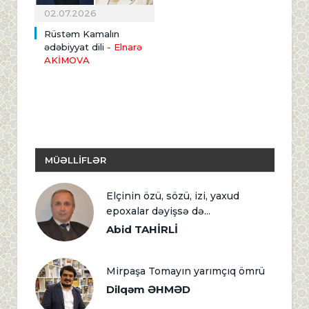
02.07.2026
Rüstəm Kamalın
ədəbiyyat dili
- Elnarə
AKİMOVA
MÜƏLLİFLƏR
Elçinin özü, sözü, izi, yaxud
epoxalar dəyişsə də...
Abid TAHİRLİ
Mirpaşa Tomayın yarımçıq ömrü
Dilqəm ƏHMƏD