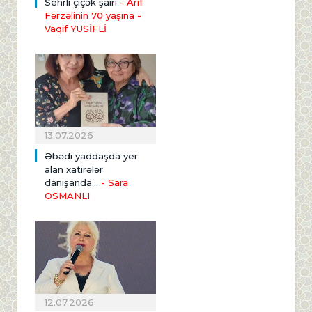
Sehrli çiçək şairi
- Arif
Fərzəlinin 70 yaşına
-
Vaqif YUSİFLİ
13.07.2026
Əbədi yaddaşda yer
alan xatirələr
danışanda...
- Sara
OSMANLI
12.07.2026