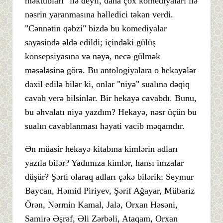
məktubları" ilə deyil, daha çox komediyaları ilə
nəsrin yaranmasına həlledici təkan verdi.
"Cənnətin qəbzi" bizdə bu komediyalar
sayəsində əldə edildi; içindəki gülüş
konsepsiyasına və nəyə, necə gülmək
məsələsinə görə. Bu antologiyalara o hekayələr
daxil edilə bilər ki, onlar "niyə" sualına dəqiq
cavab verə bilsinlər. Bir hekayə cavabdı. Bunu,
bu əhvalatı niyə yazdım? Hekayə, nəsr üçün bu
sualın cavablanması həyati vacib məqamdır.
Ən müasir hekayə kitabına kimlərin adları
yazıla bilər? Yadımıza kimlər, hansı imzalar
düşür? Şərti olaraq adları çəkə bilərik: Seymur
Baycan, Həmid Piriyev, Şərif Ağayar, Mübariz
Örən, Nərmin Kamal, Jalə, Orxan Həsəni,
Samirə Əşrəf, Əli Zərbəli, Ataqam, Orxan