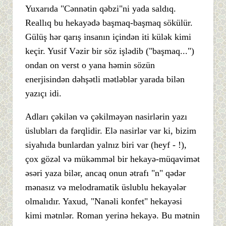
Yuxarıda "Cənnətin qəbzi"ni yada saldıq.
Reallıq bu hekayədə başmaq-başmaq sökülür.
Gülüş hər qarış insanın içindən iti külək kimi
keçir. Yusif Vəzir bir söz işlədib ("başmaq...")
ondan on verst o yana həmin sözün
enerjisindən dəhşətli mətləblər yarada bilən
yazıçı idi.
Adları çəkilən və çəkilməyən nasirlərin yazı
üslubları da fərqlidir. Elə nasirlər var ki, bizim
siyahıda bunlardan yalnız biri var (heyf - !),
çox gözəl və mükəmməl bir hekayə-müqavimət
əsəri yaza bilər, ancaq onun ətrafı "n" qədər
mənasız və melodramatik üslublu hekayələr
olmalıdır. Yaxud, "Nanəli konfet" hekayəsi
kimi mətnlər. Roman yerinə hekayə. Bu mətnin