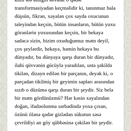
transformasiyadan keçməlidir ki, tanınmaz hala
düşsün, fikrən, xəyalən çox sayda oxucunun
taleyindən keçsin, bütün insanların, bütün yuxu
görənlərin yuxusundan keçsin, bir hekayə
sadəcə sizin, bizim oxuduğumuz mətn deyil,
çox şeylərdir, hekayə, həmin hekayə bu
dünyadır, bu dünyaya qarşı duran bir dünyadır,
ilahi qüvvənin gücüylə yaradılan, usta şəkildə
tikilən, dizayn edilən bir parçanın, deyək ki, o
parçadan tikilmiş bir geyimin sapları arasından
sızıb o düzümə qarşı duran bir şeydir. Siz belə
bir mətn gördünüzmü? Hər kəsin xəyalından
doğan, ifadəolunma sərhədində yoxa çıxan,
özünü ölənə qədər gizlədən sükutun səsə
çevrildiyi an göy qübbəsinə çəkilən bir şeydir.