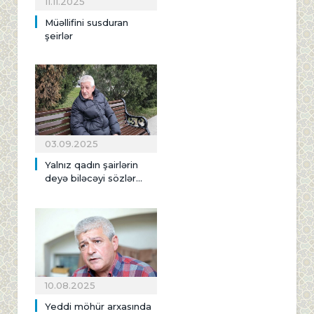
11.11.2025
Müəllifini susduran
şeirlər
03.09.2025
Yalnız qadın şairlərin
deyə biləcəyi sözlər...
10.08.2025
Yeddi möhür arxasında