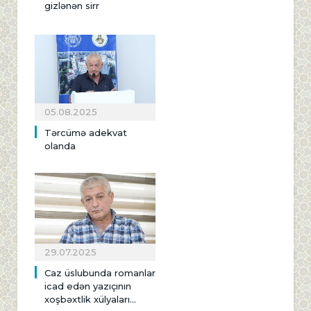
gizlənən sirr
05.08.2025
Tərcümə adekvat
olanda
29.07.2025
Caz üslubunda romanlar
icad edən yazıçının
xoşbəxtlik xülyaları...