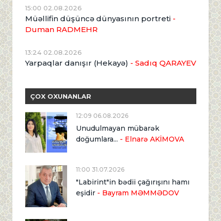
15:00 02.08.2026
Müəllifin düşüncə dünyasının portreti
-
Duman RADMEHR
13:24 02.08.2026
Yarpaqlar danışır (Hekayə)
- Sadıq QARAYEV
ÇOX OXUNANLAR
12:09 06.08.2026
Unudulmayan mübarək
doğumlara...
- Elnarə AKİMOVA
11:00 31.07.2026
"Labirint"in bədii çağırışını hamı
eşidir
- Bayram MƏMMƏDOV