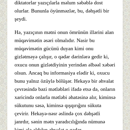
diktatorlar yazıçılarla məlum səbəblə dost
olurlar. Bununla öyünməzlər, bu, dəhşətli bir
şeydi.
Hə, yazıçının mətni onun ömrünün illərini alan
müqavimətin əsəri olmalıdır. Nasir bu
müqavimətin gücünü duyan kimi onu
gizlətməyə çalışır, o qədər dərinlərə gedir ki,
oxucu onun gizlətdiyinin yerindən əlbəəl xəbəri
olsun. Ancaq bu informasiya elədir ki, oxucu
bunu yalnız özüylə bölüşər. Hekayə bir əhvalat
çevrəsində bəzi mətləbləri ifadə etsə də, onların
xaricində onlarla mətləbi əhatəsinə alır, kiminsə
sükutunu səsə, kiminsə qışqırığını sükuta
çevirir. Hekayə-nəsr əslində çox dəhşətli
janrdır, sənin mətn yaradıcılığında nümunə
kimi ələ aldığın əhvalat o qədər