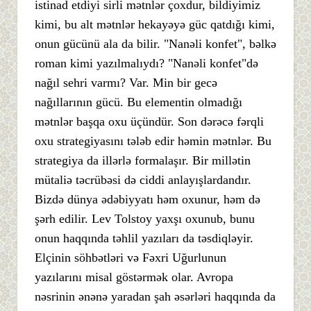
istinad etdiyi sirli mətnlər çoxdur, bildiyimiz
kimi, bu alt mətnlər hekayəyə güc qatdığı kimi,
onun gücünü ala da bilir. "Nanəli konfet", bəlkə
roman kimi yazılmalıydı? "Nanəli konfet"də
nağıl sehri varmı? Var. Min bir gecə
nağıllarının gücü. Bu elementin olmadığı
mətnlər başqa oxu üçündür. Son dərəcə fərqli
oxu strategiyasını tələb edir həmin mətnlər. Bu
strategiya da illərlə formalaşır. Bir millətin
mütaliə təcrübəsi də ciddi anlayışlardandır.
Bizdə dünya ədəbiyyatı həm oxunur, həm də
şərh edilir. Lev Tolstoy yaxşı oxunub, bunu
onun haqqında təhlil yazıları da təsdiqləyir.
Elçinin söhbətləri və Fəxri Uğurlunun
yazılarını misal göstərmək olar. Avropa
nəsrinin ənənə yaradan şah əsərləri haqqında da