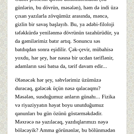
günlərin, bu dövrün, məsələn), həm də indi üzə
çıxan yazılarla zövqümüz arasında, məncə,
gizlin bir savaş başlayıb. Bu, ya ədəbi-filoloji
təfəkkürdə yenilənmə dövrünün təzahürüdür, ya
da gəmilərimiz batır artıq. Sonuncu səs
batdıqdan sonra eşidilir. Çək-çevir, mübahisə
yoxdu, hər şey, hər nəsnə bir ucdan təriflənir,
adamların səsi batsa da, tərif davam edir...
Ələnəcək hər şey, səhvlərimiz üzümüzə
duracaq, gələcək üçün nəsə qalacaqmı?
Məsələn, susduğumuz anların günahı... Fizika
və riyaziyyatın həyat boyu unutduğumuz
qanunları bu gün özünü göstərməkdədir.
Məxrəcə nə yazılacaq, yazdıqlarımızı nəyə
böləcəyik? Amma görünənlər, bu bölünmədən