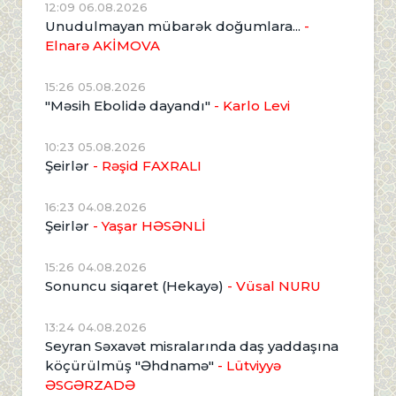
12:09 06.08.2026
Unudulmayan mübarək doğumlara...
-
Elnarə AKİMOVA
15:26 05.08.2026
"Məsih Ebolidə dayandı"
- Karlo Levi
10:23 05.08.2026
Şeirlər
- Rəşid FAXRALI
16:23 04.08.2026
Şeirlər
- Yaşar HƏSƏNLİ
15:26 04.08.2026
Sonuncu siqaret (Hekayə)
- Vüsal NURU
13:24 04.08.2026
Seyran Səxavət misralarında daş yaddaşına
köçürülmüş "Əhdnamə"
- Lütviyyə
ƏSGƏRZADƏ