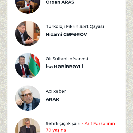
Orxan ARAS
Türkoloji Fikrin Sərt Qayası
Nizami CƏFƏROV
Əli Sultanlı əfsanəsi
İsa HƏBİBBƏYLİ
Acı xəbər
ANAR
Sehrli çiçək şairi
- Arif Fərzəlinin
70 yaşına