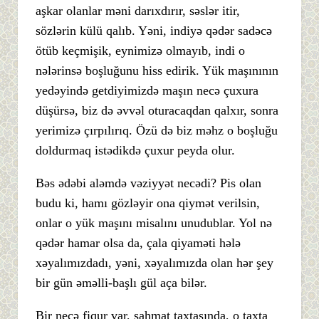
aşkar olanlar məni darıxdırır, səslər itir,
sözlərin külü qalıb. Yəni, indiyə qədər sadəcə
ötüb keçmişik, eynimizə olmayıb, indi o
nələrinsə boşluğunu hiss edirik. Yük maşınının
yedəyində getdiyimizdə maşın necə çuxura
düşürsə, biz də əvvəl oturacaqdan qalxır, sonra
yerimizə çırpılırıq. Özü də biz məhz o boşluğu
doldurmaq istədikdə çuxur peyda olur.
Bəs ədəbi aləmdə vəziyyət necədi? Pis olan
budu ki, hamı gözləyir ona qiymət verilsin,
onlar o yük maşını misalını unudublar. Yol nə
qədər hamar olsa da, çala qiyaməti hələ
xəyalımızdadı, yəni, xəyalımızda olan hər şey
bir gün əməlli-başlı gül aça bilər.
Bir neçə fiqur var, şahmat taxtasında, o taxta