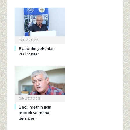
13.07.2025
Ədəbi ilin yekunları
2024: nəsr
09.07.2025
Bədii mətnin ilkin
modeli və məna
dəhlizləri