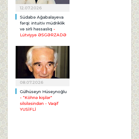
12.07.2026
Südabə Ağabalayeva
fərqi: intuitiv müdriklik
və sirli həssaslıq
-
Lütviyyə ƏSGƏRZADƏ
08.07.2026
Gülhüseyn Hüseynoğlu
- "Köhnə kişilər"
silsiləsindən
- Vaqif
YUSİFLİ