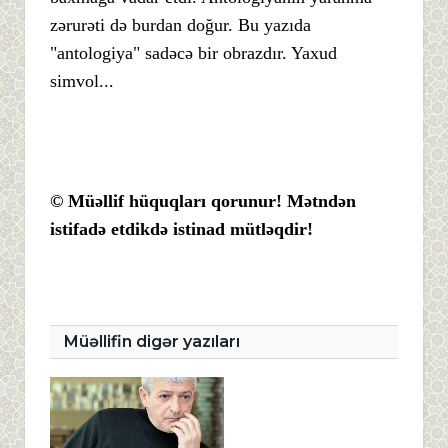
zərurəti də burdan doğur. Bu yazıda
"antologiya" sadəcə bir obrazdır. Yaxud
simvol...
© Müəllif hüquqları qorunur! Mətndən
istifadə etdikdə istinad mütləqdir!
Müəllifin digər yazıları