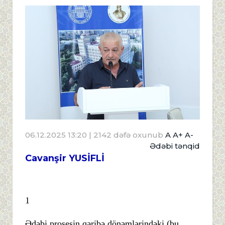
06.12.2025 13:20
| 2142 dəfə oxunub
A
A+
A-
Ədəbi tənqid
Cavanşir YUSİFLİ
1
Ədəbi prosesin qəribə dönəmlərindəki (bu