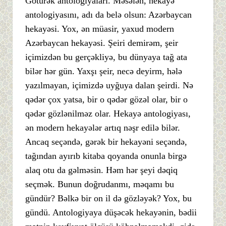
Götürək antologiyaları. Məsələn, hekayə
antologiyasını, adı da belə olsun: Azərbaycan
hekayəsi. Yox, ən müasir, yaxud modern
Azərbaycan hekayəsi. Şeiri demirəm, şeir
içimizdən bu gerçəkliyə, bu dünyaya tağ ata
bilər hər gün. Yaxşı şeir, necə deyirm, hələ
yazılmayan, içimizdə uyğuya dalan şeirdi. Nə
qədər çox yatsa, bir o qədər gözəl olar, bir o
qədər gözlənilməz olar. Hekayə antologiyası,
ən modern hekayələr artıq nəşr edilə bilər.
Ancaq seçəndə, gərək bir hekayəni seçəndə,
tağından ayırıb kitaba qoyanda onunla birgə
alaq otu da gəlməsin. Həm hər şeyi dəqiq
seçmək. Bunun doğrudanmı, məqamı bu
gündür? Bəlkə bir on il də gözləyək? Yox, bu
gündü. Antologiyaya düşəcək hekayənin, bədii