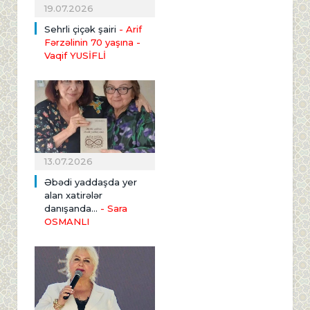
19.07.2026
Sehrli çiçək şairi
- Arif
Fərzəlinin 70 yaşına
-
Vaqif YUSİFLİ
13.07.2026
Əbədi yaddaşda yer
alan xatirələr
danışanda...
- Sara
OSMANLI