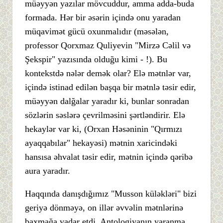
müəyyən yazılar mövcuddur, amma adda-buda
formada. Hər bir əsərin içində onu yaradan
müqavimət gücü oxunmalıdır (məsələn,
professor Qorxmaz Quliyevin "Mirzə Cəlil və
Şekspir" yazısında olduğu kimi - !). Bu
kontekstdə nələr demək olar? Elə mətnlər var,
içində istinad edilən başqa bir mətnlə təsir edir,
müəyyən dalğalar yaradır ki, bunlar sonradan
sözlərin səslərə çevrilməsini şərtləndirir. Elə
hekaylər var ki, (Orxan Həsəninin "Qırmızı
ayaqqabılar" hekayəsi) mətnin xaricindəki
hansısa əhvalat təsir edir, mətnin içində qəribə
aura yaradır.
Haqqında danışdığımız "Musson küləkləri" bizi
geriyə dönməyə, on illər əvvəlin mətnlərinə
baxmağa vadar etdi. Antologiyanın yaranma