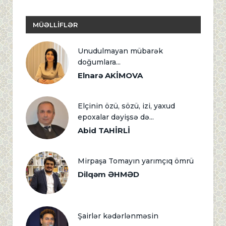
MÜƏLLİFLƏR
Unudulmayan mübarək
doğumlara...
Elnarə AKİMOVA
Elçinin özü, sözü, izi, yaxud
epoxalar dəyişsə də...
Abid TAHİRLİ
Mirpaşa Tomayın yarımçıq ömrü
Dilqəm ƏHMƏD
Şairlər kədərlənməsin