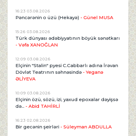
16:23 03.08.2026
Pəncərənin o üzü (Hekayə)
- Günel MUSA
15:26 03.08.2026
Türk dünyası ədəbiyyatının böyük sənətkarı
- Vəfa XANOĞLAN
12:09 03.08.2026
Elçinin "Stalin" pyesi C.Cabbarlı adına İrəvan
Dövlət Teatrının səhnəsində
- Yeganə
ƏLİYEVA
10:09 03.08.2026
Elçinin özü, sözü, izi, yaxud epoxalar dəyişsə
də...
- Abid TAHİRLİ
16:23 02.08.2026
Bir gecənin şeirləri
- Süleyman ABDULLA