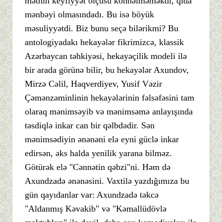
mətnin keyfiyyət ölçüsü köhnəlməməkdi, qida
mənbəyi olmasındadı. Bu isə böyük
məsuliyyətdi. Biz bunu seçə bilərikmi? Bu
antologiyadakı hekayələr fikrimizcə, klassik
Azərbaycan təhkiyəsi, hekayəçilik modeli ilə
bir arada görünə bilir, bu hekayələr Axundov,
Mirzə Cəlil, Haqverdiyev, Yusif Vəzir
Çəmənzəminlinin hekayələrinin fəlsəfəsini tam
olaraq mənimsəyib və mənimsəmə anlayışında
təsdiqlə inkar can bir qəlbdədir. Sən
mənimsədiyin ənənəni elə eyni güclə inkar
edirsən, əks halda yenilik yarana bilməz.
Götürək elə "Cənnətin qəbzi"ni. Həm də
Axundzadə ənənəsini. Vaxtilə yazdığımıza bu
gün qayıdanlar var: Axundzadə təkcə
"Aldanmış Kəvakib" və "Kəmallüdövlə