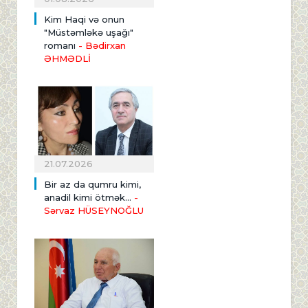
Kim Haqi və onun
"Müstəmləkə uşağı"
romanı
- Bədirxan
ƏHMƏDLİ
21.07.2026
Bir az da qumru kimi,
anadil kimi ötmək...
-
Sərvaz HÜSEYNOĞLU