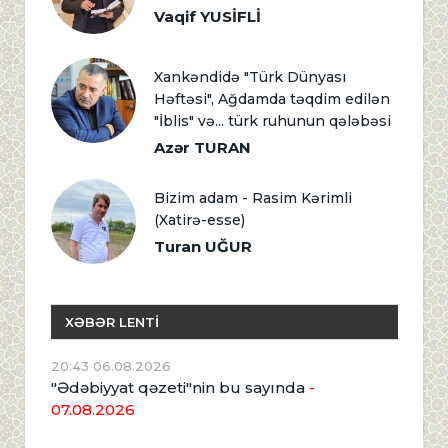
Vaqif YUSİFLİ
Xankəndidə "Türk Dünyası
Həftəsi", Ağdamda təqdim edilən
"İblis" və... türk ruhunun qələbəsi
Azər TURAN
Bizim adam - Rasim Kərimli
(Xatirə-esse)
Turan UĞUR
XƏBƏR LENTİ
20:43 06.08.2026
"Ədəbiyyat qəzeti"nin bu sayında
-
07.08.2026