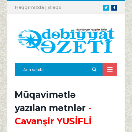
Haqqımızda
|
Əlaqə
Twitter
Facebook
Ana səhifə
Müqavimətlə
yazılan mətnlər
-
Cavanşir YUSİFLİ