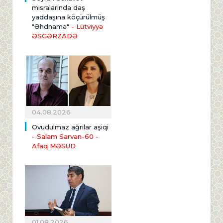
misralarında daş
yaddaşına köçürülmüş
"Əhdnamə"
- Lütviyyə
ƏSGƏRZADƏ
04.08.2026
Ovudulmaz ağrılar aşiqi
- Salam Sarvan-60 -
Afaq MƏSUD
01.08.2026