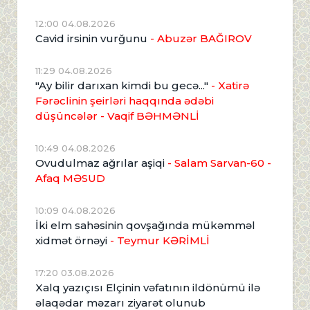
12:00 04.08.2026
Cavid irsinin vurğunu
- Abuzər BAĞIROV
11:29 04.08.2026
"Ay bilir darıxan kimdi bu gecə..."
- Xatirə
Fərəclinin şeirləri haqqında ədəbi
düşüncələr - Vaqif BƏHMƏNLİ
10:49 04.08.2026
Ovudulmaz ağrılar aşiqi
- Salam Sarvan-60 -
Afaq MƏSUD
10:09 04.08.2026
İki elm sahəsinin qovşağında mükəmməl
xidmət örnəyi
- Teymur KƏRİMLİ
17:20 03.08.2026
Xalq yazıçısı Elçinin vəfatının ildönümü ilə
əlaqədar məzarı ziyarət olunub