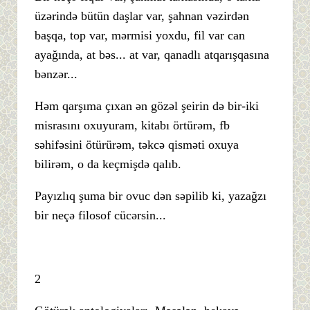
üzərində bütün daşlar var, şahnan vəzirdən
başqa, top var, mərmisi yoxdu, fil var can
ayağında, at bəs... at var, qanadlı atqarışqasına
bənzər...
Həm qarşıma çıxan ən gözəl şeirin də bir-iki
misrasını oxuyuram, kitabı örtürəm, fb
səhifəsini ötürürəm, təkcə qisməti oxuya
bilirəm, o da keçmişdə qalıb.
Payızlıq şuma bir ovuc dən səpilib ki, yazağzı
bir neçə filosof cücərsin...
2