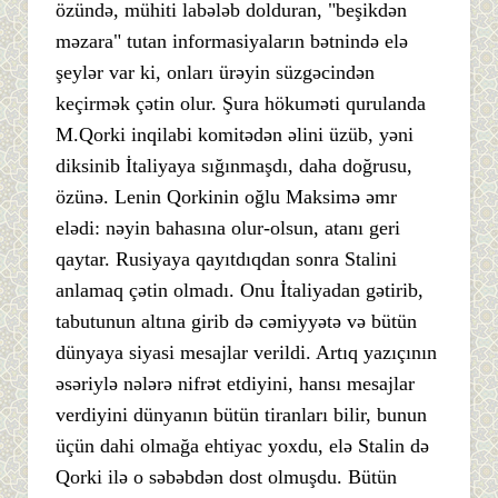
özündə, mühiti labələb dolduran, "beşikdən
məzara" tutan informasiyaların bətnində elə
şeylər var ki, onları ürəyin süzgəcindən
keçirmək çətin olur. Şura hökuməti qurulanda
M.Qorki inqilabi komitədən əlini üzüb, yəni
diksinib İtaliyaya sığınmaşdı, daha doğrusu,
özünə. Lenin Qorkinin oğlu Maksimə əmr
elədi: nəyin bahasına olur-olsun, atanı geri
qaytar. Rusiyaya qayıtdıqdan sonra Stalini
anlamaq çətin olmadı. Onu İtaliyadan gətirib,
tabutunun altına girib də cəmiyyətə və bütün
dünyaya siyasi mesajlar verildi. Artıq yazıçının
əsəriylə nələrə nifrət etdiyini, hansı mesajlar
verdiyini dünyanın bütün tiranları bilir, bunun
üçün dahi olmağa ehtiyac yoxdu, elə Stalin də
Qorki ilə o səbəbdən dost olmuşdu. Bütün