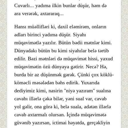
Cuvarlı... yadıma ilkin bunlar düşür, həm də
ara verərək, axtararaq...
Hansı müəllifləri ki, daxil eləmirəm, onların
adları birinci yadıma düşür. Siyahı
müqavimətlə yazılır. Bütün bədii mətnlər kimi.
Dünyadakı bütün bu kimi siyahılar belə tərtib
edilir. Bəzi mətnləri də müqavimət hissi, yaxud
müqavimətin özü dünyaya gətirir. Necə? Hə,
burda bir az düşünmək gərək. Çünki çox köklü-
köməcli məsələdən bəhs edirik. Yuxarıda
dediyimiz kimi, nasirin "niyə yazıram" sualına
cavabı illərlə çəkə bilər, yəni sual var, cavab
yol gəlir, ona görə ki, belə suala, adətən illərlə
cavab axtarmalı olursan. İçində müqavimətə
güvənib yazırsan, ictimai həyatda, gerçəkliyin