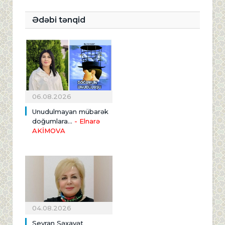
Ədəbi tənqid
06.08.2026
Unudulmayan mübarək
doğumlara...
- Elnarə
AKİMOVA
04.08.2026
Seyran Səxavət