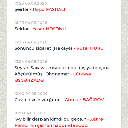
10:23 05.08.2026
Şeirlər
- Rəşid FAXRALI
16:23 04.08.2026
Şeirlər
- Yaşar HƏSƏNLİ
15:26 04.08.2026
Sonuncu siqaret (Hekayə)
- Vüsal NURU
13:24 04.08.2026
Seyran Səxavət misralarında daş yaddaşına
köçürülmüş "Əhdnamə"
- Lütviyyə
ƏSGƏRZADƏ
12:00 04.08.2026
Cavid irsinin vurğunu
- Abuzər BAĞIROV
11:29 04.08.2026
"Ay bilir darıxan kimdi bu gecə..."
- Xatirə
Fərəclinin şeirləri haqqında ədəbi