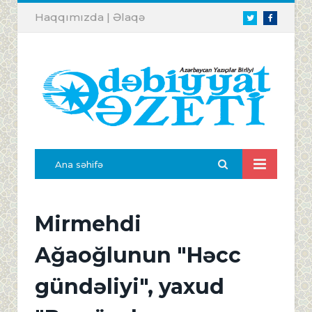
Haqqımızda
|
Əlaqə
Twitter
Facebook
Ana səhifə
Mirmehdi
Ağaoğlunun "Həcc
gündəliyi", yaxud