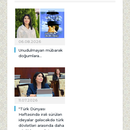
06.08.2026
Unudulmayan mübarək
doğumlara...
11.07.2026
"Türk Dünyası
Həftəsində irəli sürülən
ideyalar gələcəkdə türk
dövlətləri arasında daha