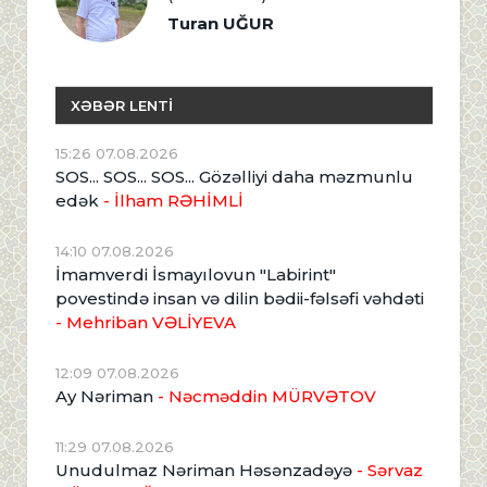
Turan UĞUR
XƏBƏR LENTİ
15:26 07.08.2026
SOS... SOS... SOS... Gözəlliyi daha məzmunlu
edək
- İlham RƏHİMLİ
14:10 07.08.2026
İmamverdi İsmayılovun "Labirint"
povestində insan və dilin bədii-fəlsəfi vəhdəti
- Mehriban VƏLİYEVA
12:09 07.08.2026
Ay Nəriman
- Nəcməddin MÜRVƏTOV
11:29 07.08.2026
Unudulmaz Nəriman Həsənzadəyə
- Sərvaz