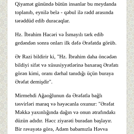
Qiyamət günündə bütün insanlar bu meydanda
toplanıb, eynilə belə - qəbul ilə rədd arasında
tərəddüd edib duracaqlar.
Hz. İbrahim Hacəri və İsmayılı tərk edib
gedəndən sonra onları ilk dəfə Ərəfatda görüb.
Ər Razi bildirir ki, "Hz. İbrahim daha öncədən
bildiyi sifət və xüsusiyyətlərinə baxaraq Ərəfatı
görən kimi, oranı dərhal tanıdığı üçün buraya
Ərəfat demişdir".
Mirmehdi Ağaoğlunun da Ərəfatla bağlı
təsvirləri maraq və həyəcanla oxunur: "Ərəfat
Məkkə yaxınlığında dağın və onun ətrafındakı
düzün adıdır. Həcc ziyarəti buradan başlayır.
Bir rəvayətə görə, Adəm babamızla Həvva