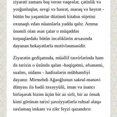
ziyarəti zamanı baş verən vaqeələr, çətinlik və
yorğunluqlar, sevgi və həsrət, maraq və heyrət -
bütün bu yaşantılar düzümü kitabın süjetini
oxunaqlı edən nüanslarla yadda qalır. Amma
önəmli olan əsas çalar o müqəddəs
torpaqlardakı bütün incəliklərin arxasında
dayanan hekayətlərlə motivlənməsidir.
Ziyarətin gedişatında, müəllif təsvirlərində həm
də tarixin o üzündə qalan -həqiqətmi, əfsanəmi,
sualmı, nidamı - hadisələrin mübhəmliyi
dayanır. Mirmehdi Ağaoğlunun sakral-mənəvi
dünyası ilə bədii təxəyyülü, iman və inancı
birləşərək bizim üçün bir az sirli, bir az örnək
kimi görünən tarixi şəxsiyyətlərlə ruhsal əlaqə
saxlamaq imkanı və zikr feyzi qazandırır.