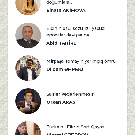
doğumlara...
Elnarə AKİMOVA
Elçinin özü, sözü, izi, yaxud
epoxalar dəyişsə də...
Abid TAHİRLİ
Mirpaşa Tomayın yarımçıq ömrü
Dilqəm ƏHMƏD
Şairlər kədərlənməsin
Orxan ARAS
Türkoloji Fikrin Sərt Qayası
Nizami CƏFƏROV