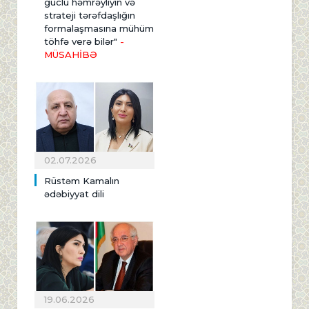
güclü həmrəyliyin və
strateji tərəfdaşlığın
formalaşmasına mühüm
töhfə verə bilər"
-
MÜSAHİBƏ
02.07.2026
Rüstəm Kamalın
ədəbiyyat dili
19.06.2026