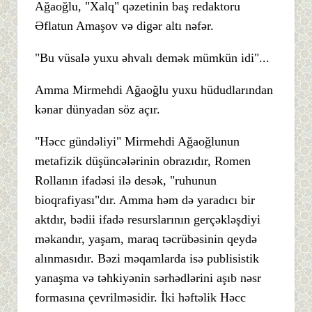
Ağaoğlu, "Xalq" qəzetinin baş redaktoru
Əflatun Amaşov və digər altı nəfər.
"Bu vüsalə yuxu əhvalı demək mümkün idi"...
Amma Mirmehdi Ağaoğlu yuxu hüdudlarından
kənar dünyadan söz açır.
"Həcc gündəliyi" Mirmehdi Ağaoğlunun
metafizik düşüncələrinin obrazıdır, Romen
Rollanın ifadəsi ilə desək, "ruhunun
bioqrafiyası"dır. Amma həm də yaradıcı bir
aktdır, bədii ifadə resurslarının gerçəkləşdiyi
məkandır, yaşam, maraq təcrübəsinin qeydə
alınmasıdır. Bəzi məqamlarda isə publisistik
yanaşma və təhkiyənin sərhədlərini aşıb nəsr
formasına çevrilməsidir. İki həftəlik Həcc