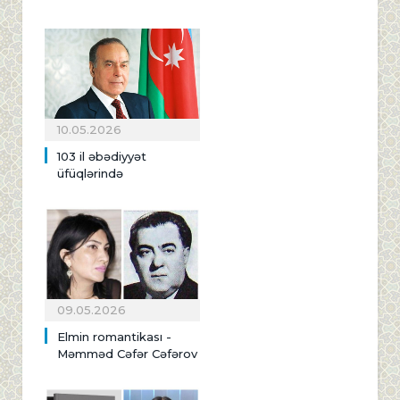
10.05.2026
103 il əbədiyyət
üfüqlərində
09.05.2026
Elmin romantikası -
Məmməd Cəfər Cəfərov