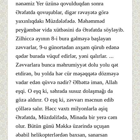
nənəmiz Yer üzünə qovulduqdan sonra
Ərəfatda qovuşublar, digər rəvayətə görə
yaxınlıqdakı Müzdələfədə. Məhəmməd
peyğəmbər vida xütbəsini də Ərəfatda söyləyib.
Zilhiccə ayının 8-i bura gəlməyə başlayan
zəvvarlar, 9-u günortadan axşam qürub edənə
qədər burada vüquf edirlər, yəni qalırlar. ...
Zəvvarlara bunca məhrumiyyət dolu yolu qət
etdirən, bu yolda hər cür məşəqqətə dözməyə
vadar edən qüvvə nədir? Əlbəttə iman, Allah
eşqi. O eşq ki, səhrada susuz dolaşmağı da
gözə aldırır. O eşq ki, zəvvarı məcnun edib
çöllərə salır. Həcc vaxtı milyonlarla aşiq
Ərəfatda, Müzdəlifədə, Minada bir yerə cəm
olur. Bütün günü Məkkə üzərində uçuşan
əbabil helikopterlərdən baxsan, sanarsan