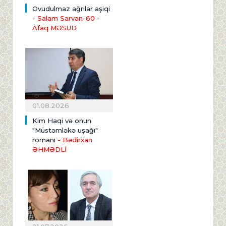
Ovudulmaz ağrılar aşiqi
- Salam Sarvan-60 -
Afaq MƏSUD
01.08.2026
Kim Haqi və onun
"Müstəmləkə uşağı"
romanı
- Bədirxan
ƏHMƏDLİ