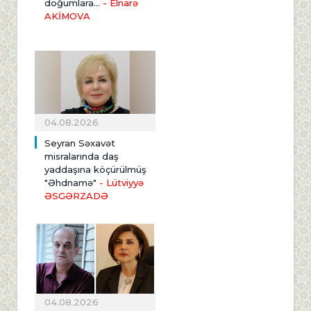
doğumlara...
- Elnarə
AKİMOVA
04.08.2026
Seyran Səxavət
misralarında daş
yaddaşına köçürülmüş
"Əhdnamə"
- Lütviyyə
ƏSGƏRZADƏ
04.08.2026