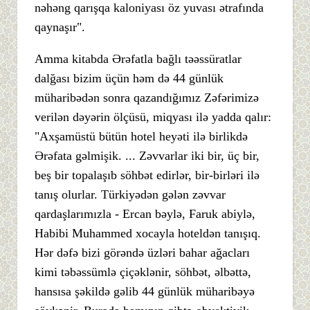
nəhəng qarışqa kaloniyası öz yuvası ətrafında
qaynaşır".
Amma kitabda Ərəfatla bağlı təəssüratlar
dalğası bizim üçün həm də 44 günlük
müharibədən sonra qazandığımız Zəfərimizə
verilən dəyərin ölçüsü, miqyası ilə yadda qalır:
"Axşamüstü bütün hotel heyəti ilə birlikdə
Ərəfata gəlmişik. ... Zəvvarlar iki bir, üç bir,
beş bir topalaşıb söhbət edirlər, bir-birləri ilə
tanış olurlar. Türkiyədən gələn zəvvar
qardaşlarımızla - Ercan bəylə, Faruk abiylə,
Habibi Muhammed xocayla hoteldən tanışıq.
Hər dəfə bizi görəndə üzləri bahar ağacları
kimi təbəssümlə çiçəklənir, söhbət, əlbəttə,
hansısa şəkildə gəlib 44 günlük müharibəyə