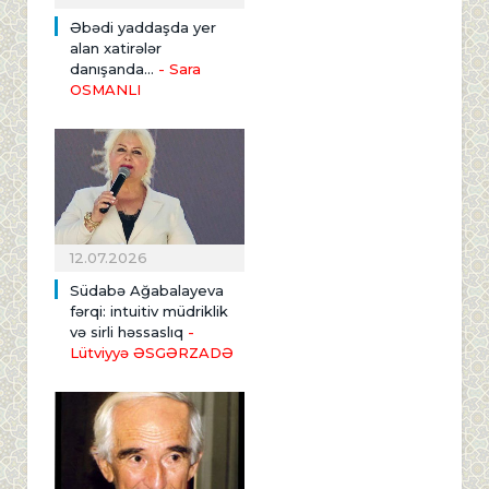
Əbədi yaddaşda yer
alan xatirələr
danışanda...
- Sara
OSMANLI
12.07.2026
Südabə Ağabalayeva
fərqi: intuitiv müdriklik
və sirli həssaslıq
-
Lütviyyə ƏSGƏRZADƏ