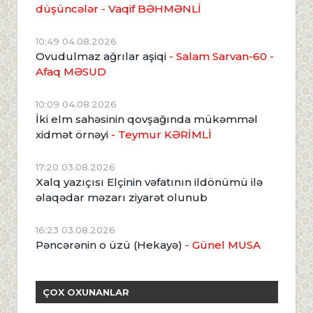
düşüncələr - Vaqif BƏHMƏNLİ
10:49 04.08.2026
Ovudulmaz ağrılar aşiqi
- Salam Sarvan-60 -
Afaq MƏSUD
10:09 04.08.2026
İki elm sahəsinin qovşağında mükəmməl
xidmət örnəyi
- Teymur KƏRİMLİ
17:20 03.08.2026
Xalq yazıçısı Elçinin vəfatının ildönümü ilə
əlaqədar məzarı ziyarət olunub
16:23 03.08.2026
Pəncərənin o üzü (Hekayə)
- Günel MUSA
ÇOX OXUNANLAR