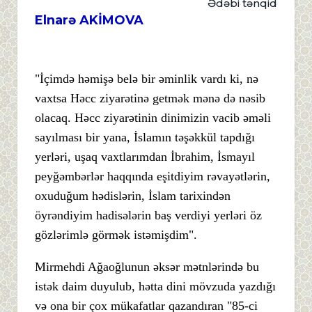
Ədəbi tənqid
Elnarə AKİMOVA
"İçimdə həmişə belə bir əminlik vardı ki, nə
vaxtsa Həcc ziyarətinə getmək mənə də nəsib
olacaq. Həcc ziyarətinin dinimizin vacib əməli
sayılması bir yana, İslamın təşəkkül tapdığı
yerləri, uşaq vaxtlarımdan İbrahim, İsmayıl
peyğəmbərlər haqqında eşitdiyim rəvayətlərin,
oxuduğum hədislərin, İslam tarixindən
öyrəndiyim hadisələrin baş verdiyi yerləri öz
gözlərimlə görmək istəmişdim".
Mirmehdi Ağaoğlunun əksər mətnlərində bu
istək daim duyulub, hətta dini mövzuda yazdığı
və ona bir çox mükafatlar qazandıran "85-ci