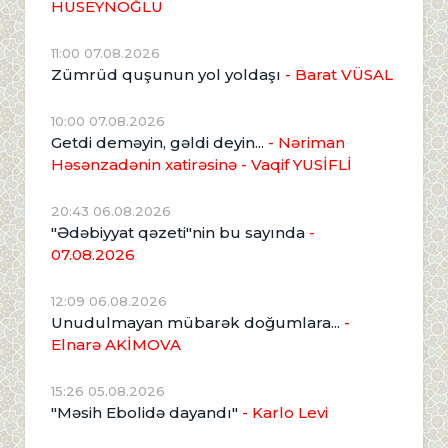
HÜSEYNOĞLU
11:00 07.08.2026
Zümrüd quşunun yol yoldaşı
- Barat VÜSAL
10:00 07.08.2026
Getdi deməyin, gəldi deyin...
- Nəriman
Həsənzadənin xatirəsinə
- Vaqif YUSİFLİ
20:43 06.08.2026
"Ədəbiyyat qəzeti"nin bu sayında
-
07.08.2026
12:09 06.08.2026
Unudulmayan mübarək doğumlara...
-
Elnarə AKİMOVA
15:26 05.08.2026
"Məsih Ebolidə dayandı"
- Karlo Levi