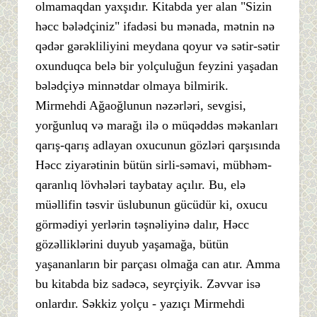
olmamaqdan yaxşıdır. Kitabda yer alan "Sizin
həcc bələdçiniz" ifadəsi bu mənada, mətnin nə
qədər gərəkliliyini meydana qoyur və sətir-sətir
oxunduqca belə bir yolçuluğun feyzini yaşadan
bələdçiyə minnətdar olmaya bilmirik.
Mirmehdi Ağaoğlunun nəzərləri, sevgisi,
yorğunluq və marağı ilə o müqəddəs məkanları
qarış-qarış adlayan oxucunun gözləri qarşısında
Həcc ziyarətinin bütün sirli-səmavi, mübhəm-
qaranlıq lövhələri taybatay açılır. Bu, elə
müəllifin təsvir üslubunun gücüdür ki, oxucu
görmədiyi yerlərin təşnəliyinə dalır, Həcc
gözəlliklərini duyub yaşamağa, bütün
yaşananların bir parçası olmağa can atır. Amma
bu kitabda biz sadəcə, seyrçiyik. Zəvvar isə
onlardır. Səkkiz yolçu - yazıçı Mirmehdi