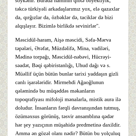
söykənir. Burada hamının qibtə obyektiyik,
təkcə türkiyəli arkadaşlarımız yox, elə qazaxlar
da, qırğızlar da, özbəklər də, taciklər də bizi
alqışlayır. Bizimlə birlikdə sevinirlər".
Məscidül-haram, Aişə məscidi, Səfa-Mərva
təpələri, Ərəfat, Müzdəlifə, Mina, vadiləri,
Mədinə torpağı, Məscidül-nəbəvi, Hücrəyi-
səadət, Bəqi qəbiristanlığı, Uhud dağı və s.
Müəllif üçün bütün bunlar tarixi yaddaşın gizli
canlı işarələridir. Mirmehdi Ağaoğlunun
qələmində bu müqəddəs məkanların
topoqrafiyası mifoloji mənalarla, mistik aura ilə
doludur. İnsanların fərqli davranışından tutmuş,
özüməxsus görünüş, təsvir ansamblına qədər
hər şey yazıçının müşahidə predmetinə daxildir.
Amma ən gözəl olanı nədir? Bütün bu yolçuluq