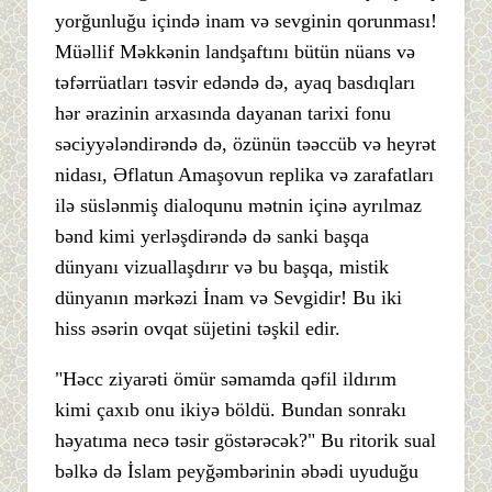
yorğunluğu içində inam və sevginin qorunması!
Müəllif Məkkənin landşaftını bütün nüans və
təfərrüatları təsvir edəndə də, ayaq basdıqları
hər ərazinin arxasında dayanan tarixi fonu
səciyyələndirəndə də, özünün təəccüb və heyrət
nidası, Əflatun Amaşovun replika və zarafatları
ilə süslənmiş dialoqunu mətnin içinə ayrılmaz
bənd kimi yerləşdirəndə də sanki başqa
dünyanı vizuallaşdırır və bu başqa, mistik
dünyanın mərkəzi İnam və Sevgidir! Bu iki
hiss əsərin ovqat süjetini təşkil edir.
"Həcc ziyarəti ömür səmamda qəfil ildırım
kimi çaxıb onu ikiyə böldü. Bundan sonrakı
həyatıma necə təsir göstərəcək?" Bu ritorik sual
bəlkə də İslam peyğəmbərinin əbədi uyuduğu