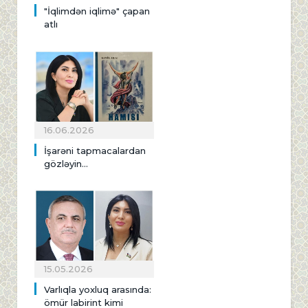
"İqlimdən iqlimə" çapan
atlı
16.06.2026
İşarəni tapmacalardan
gözləyin...
15.05.2026
Varlıqla yoxluq arasında:
ömür labirint kimi