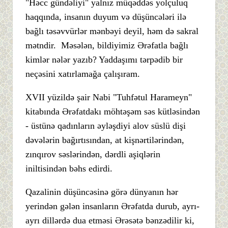
"Həcc gündəliyi" yalnız müqəddəs yolçuluq
haqqında, insanın duyum və düşüncələri ilə
bağlı təsəvvürlər mənbəyi deyil, həm də sakral
mətndir. Məsələn, bildiyimiz Ərəfatla bağlı
kimlər nələr yazıb? Yaddaşımı tərpədib bir
neçəsini xatırlamağa çalışıram.
XVII yüzildə şair Nabi "Tuhfətul Harameyn"
kitabında Ərəfatdakı möhtəşəm səs kütləsindən
- üstünə qadınların əyləşdiyi alov süslü dişi
dəvələrin bağırtısından, at kişnərtilərindən,
zınqırov səslərindən, dərdli aşiqlərin
iniltisindən bəhs edirdi.
Qazalinin düşüncəsinə görə dünyanın hər
yerindən gələn insanların Ərəfatda durub, ayrı-
ayrı dillərdə dua etməsi Ərəsətə bənzədilir ki,