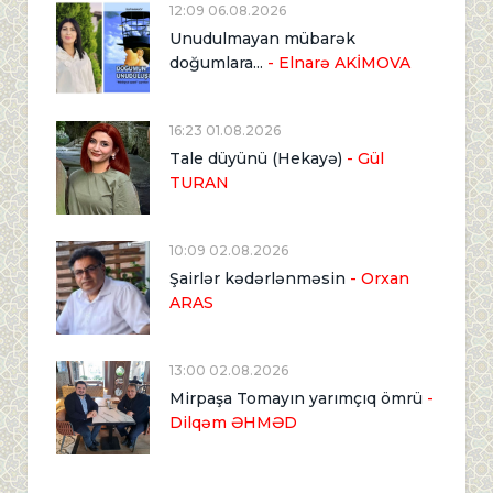
12:09 06.08.2026
Unudulmayan mübarək
doğumlara...
- Elnarə AKİMOVA
16:23 01.08.2026
Tale düyünü (Hekayə)
- Gül
TURAN
10:09 02.08.2026
Şairlər kədərlənməsin
- Orxan
ARAS
13:00 02.08.2026
Mirpaşa Tomayın yarımçıq ömrü
-
Dilqəm ƏHMƏD