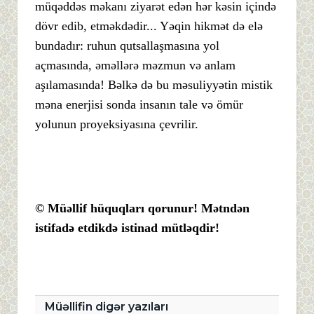
müqəddəs məkanı ziyarət edən hər kəsin içində
dövr edib, etməkdədir... Yəqin hikmət də elə
bundadır: ruhun qutsallaşmasına yol
açmasında, əməllərə məzmun və anlam
aşılamasında! Bəlkə də bu məsuliyyətin mistik
məna enerjisi sonda insanın tale və ömür
yolunun proyeksiyasına çevrilir.
© Müəllif hüquqları qorunur! Mətndən
istifadə etdikdə istinad mütləqdir!
Müəllifin digər yazıları