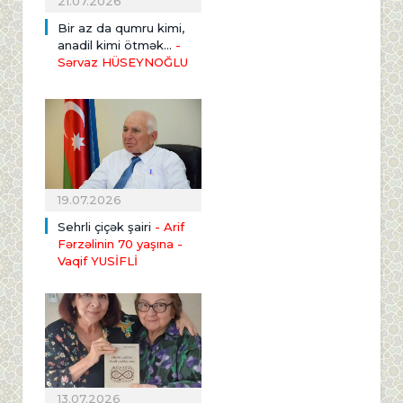
21.07.2026
Bir az da qumru kimi,
anadil kimi ötmək...
-
Sərvaz HÜSEYNOĞLU
19.07.2026
Sehrli çiçək şairi
- Arif
Fərzəlinin 70 yaşına
-
Vaqif YUSİFLİ
13.07.2026