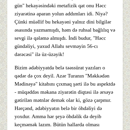
gün" hekayəsindəki metafizik qat onu Həcc
ziyarətinə aparan yolun addımları idi. Niyə?
Çünki müəllif bu hekayəni yalnız dini bilgilər
əsasında yazmamışdı, həm də ruhsal bağlılıq və
sevgi ilə qələmə almışdı. İndi budur, "Həcc
gündəliyi, yaxud Allahı sevməyin 56-cı
dərəcəsi" ilə üz-üzəyik!
Bizim ədəbiyyatda belə təəssürat yazıları o
qədər də çox deyil. Azər Turanın "Məkkədən
Mədinəyə" kitabını çıxmaq şərti ilə bu aspektdə
- müqəddəs məkana ziyarətin diqtəsi ilə ərsəyə
gətirilən mətnlər demək olar ki, gözə çarpmır.
Hərçənd, ədəbiyyatın belə bir öhdəliyi də
yoxdur. Amma hər şeyə öhdəlik də deyib
keçməmək lazım. Bütün hallarda olması