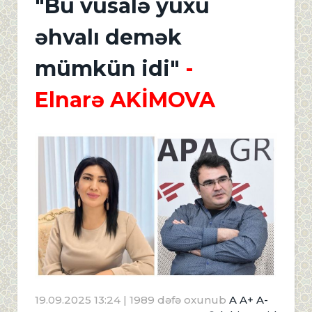
"Bu vüsalə yuxu
əhvalı demək
mümkün idi"
-
Elnarə AKİMOVA
19.09.2025 13:24
| 1989 dəfə oxunub
A
A+
A-