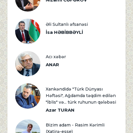
Əli Sultanlı əfsanəsi
İsa HƏBİBBƏYLİ
Acı xəbər
ANAR
Xankəndidə "Türk Dünyası
Həftəsi", Ağdamda təqdim edilən
"İblis" və... türk ruhunun qələbəsi
Azər TURAN
Bizim adam - Rasim Kərimli
(Xatirə-esse)