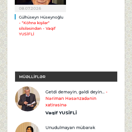
08.07.2026
Gülhüseyn Hüseynoğlu
- "Köhnə kişilər"
silsiləsindən
- Vaqif
YUSİFLİ
MÜƏLLİFLƏR
Getdi deməyin, gəldi deyin...
-
Nəriman Həsənzadənin
xatirəsinə
Vaqif YUSİFLİ
Unudulmayan mübarək