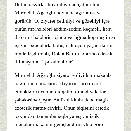
Bütün təsvirlər boyu duymaq çətin olmur:
Mirmehdi Ağaoğlu boynuna ağır missiya
görürüb. O, ziyarət çətinliyi və gözəlliyi içrə
bütün mərhələləri addım-addım keçməli, həm
də o mərhələlərin içində varlığına hopmuş iman
işığını oxucularla bölüşmək üçün yaşantılarını
modelləşdirməli, Rolan Bartın təbirincə desək,
dil maşınını "işə salmalıdır".
Mirmehdi Ağaoğlu ziyarət etdiyi hər məkanla
bağlı onun arxasında dayanan tarixi nəql
etməklə oxucunun diqqətini dini əhvalatlar
şəbəkəsinə qoşur. Bu üsul kitabı daha magik,
ezoterik mətnə çevirir. Onun siqlətini estetik
baxımdan tamamlamaqla yanaşı, mistik
mənalar məkanını genişləndirir. Ona görə