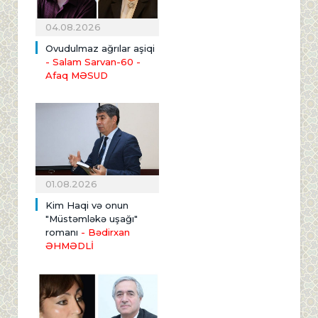
04.08.2026
Ovudulmaz ağrılar aşiqi
- Salam Sarvan-60 -
Afaq MƏSUD
01.08.2026
Kim Haqi və onun
"Müstəmləkə uşağı"
romanı
- Bədirxan
ƏHMƏDLİ