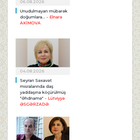
06.08.2026
Unudulmayan mübarək
doğumlara...
- Elnarə
AKİMOVA
04.08.2026
Seyran Səxavət
misralarında daş
yaddaşına köçürülmüş
"Əhdnamə"
- Lütviyyə
ƏSGƏRZADƏ