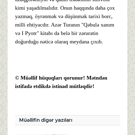
kimi yaşadılmalıdır. Onun haqqında daha çox
yazmaq, öyrənmək və düşünmək tarixi borc,
milli ehtiyacdır. Azər Turanın "Qəbulə xanım
və I Pyotr" kitabı da belə bir zərurətin
doğurduğu nəticə olaraq meydana çıxıb.
© Müəllif hüquqları qorunur! Mətndən
istifadə etdikdə istinad mütləqdir!
Müəllifin digər yazıları