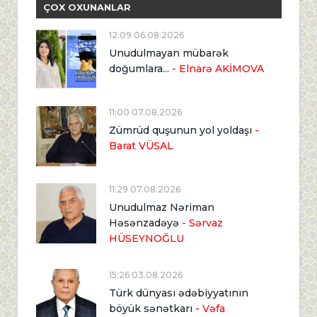
ÇOX OXUNANLAR
12:09 06.08.2026
Unudulmayan mübarək
doğumlara...
- Elnarə AKİMOVA
11:00 07.08.2026
Zümrüd quşunun yol yoldaşı
-
Barat VÜSAL
11:29 07.08.2026
Unudulmaz Nəriman
Həsənzadəyə
- Sərvaz
HÜSEYNOĞLU
15:26 03.08.2026
Türk dünyası ədəbiyyatının
böyük sənətkarı
- Vəfa