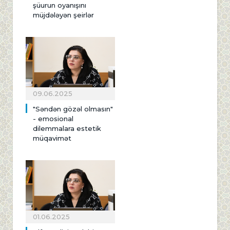
şüurun oyanışını
müjdələyən şeirlər
09.06.2025
"Səndən gözəl olmasın"
- emosional
dilemmalara estetik
müqavimət
01.06.2025