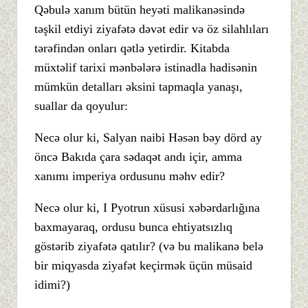
Qəbulə xanım bütün heyəti malikanəsində
təşkil etdiyi ziyafətə dəvət edir və öz silahlıları
tərəfindən onları qətlə yetirdir. Kitabda
müxtəlif tarixi mənbələrə istinadla hadisənin
mümkün detalları əksini tapmaqla yanaşı,
suallar da qoyulur:
Necə olur ki, Salyan naibi Həsən bəy dörd ay
öncə Bakıda çara sədaqət andı içir, amma
xanımı imperiya ordusunu məhv edir?
Necə olur ki, I Pyotrun xüsusi xəbərdarlığına
baxmayaraq, ordusu bunca ehtiyatsızlıq
göstərib ziyafətə qatılır? (və bu malikanə belə
bir miqyasda ziyafət keçirmək üçün müsaid
idimi?)