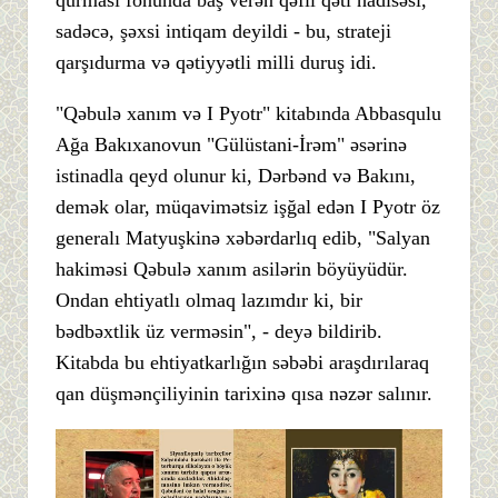
qurması fonunda baş verən qəfil qətl hadisəsi,
sadəcə, şəxsi intiqam deyildi - bu, strateji
qarşıdurma və qətiyyətli milli duruş idi.
"Qəbulə xanım və I Pyotr" kitabında Abbasqulu
Ağa Bakıxanovun "Gülüstani-İrəm" əsərinə
istinadla qeyd olunur ki, Dərbənd və Bakını,
demək olar, müqavimətsiz işğal edən I Pyotr öz
generalı Matyuşkinə xəbərdarlıq edib, "Salyan
hakiməsi Qəbulə xanım asilərin böyüyüdür.
Ondan ehtiyatlı olmaq lazımdır ki, bir
bədbəxtlik üz verməsin", - deyə bildirib.
Kitabda bu ehtiyatkarlığın səbəbi araşdırılaraq
qan düşmənçiliyinin tarixinə qısa nəzər salınır.