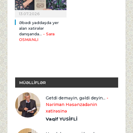
13.07.2026
Əbədi yaddaşda yer
alan xatirələr
danışanda...
- Sara
OSMANLI
MÜƏLLİFLƏR
Getdi deməyin, gəldi deyin...
-
Nəriman Həsənzadənin
xatirəsinə
Vaqif YUSİFLİ