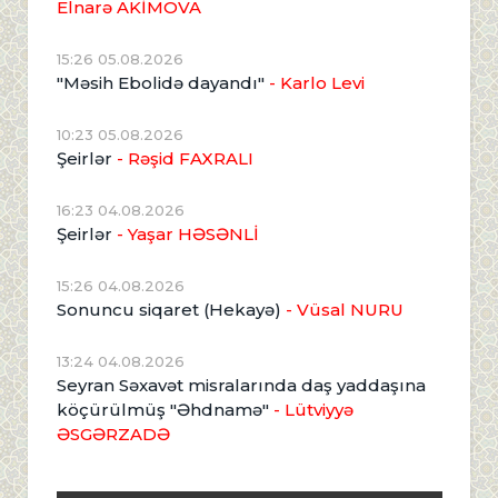
Elnarə AKİMOVA
15:26 05.08.2026
"Məsih Ebolidə dayandı"
- Karlo Levi
10:23 05.08.2026
Şeirlər
- Rəşid FAXRALI
16:23 04.08.2026
Şeirlər
- Yaşar HƏSƏNLİ
15:26 04.08.2026
Sonuncu siqaret (Hekayə)
- Vüsal NURU
13:24 04.08.2026
Seyran Səxavət misralarında daş yaddaşına
köçürülmüş "Əhdnamə"
- Lütviyyə
ƏSGƏRZADƏ