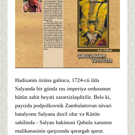
Hadisənin özünə gəlincə, 1724-cü ildə
Salyanda bir gündə rus imperiya ordusunun
bütün zabit heyəti zərərsizləşdirilir. Belə ki,
payızda podpolkovnik Zambulatovun süvari
batalyonu Salyana daxil olur və Kürün
sahilində - Salyan hakiməsi Qəbula xanımın
malikanəsinin qarşısında qərargah qurur.