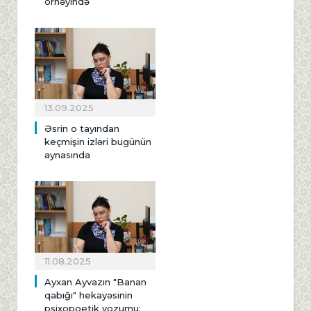
örnəyində
13.09.2025
Əsrin o tayından
keçmişin izləri bugünün
aynasında
11.08.2025
Ayxan Ayvazın "Banan
qabığı" hekayəsinin
psixopoetik yozumu: