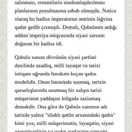
salınması, ermənilərin məskunlaşdırılması
planlarının pozulmasına səbəb olmuşdu. Nəticə
olaraq bu hadisə imperatorun əmrinin ləğvinə
qədər gedib çıxmışdı. Deməli, Qəbulənin atdığı
addım imperiya miqyasında siyasi sarsıntı
doğuran bir hadisə idi.
Qəbulə xanım dövrünün siyasi şərtləri
daxilində azadlıq, milli ləyaqət və tarixi
intiqam uğrunda hərəkətə keçən qadın
modelidir. Onun barəsində susmaq, tarixin
qaranlıqlarında unutmaq bir xalqın tarixi
müqavimət yaddaşını kölgədə saxlamaq
deməkdir. Ona görə də Qəbulə xanımın adı
tarixdə yalnız "silahlı qətlin arxasındakı qadın"
kimi yox, milli müqavimətin, ləyaqətin, siyasi
uzaqgörənliyin və qadın iradəsinin simvolu