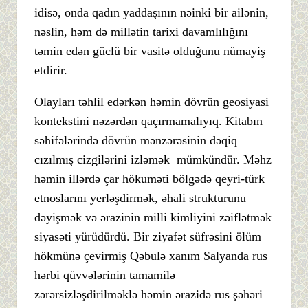
idisə, onda qadın yaddaşının nəinki bir ailənin,
nəslin, həm də millətin tarixi davamlılığını
təmin edən güclü bir vasitə olduğunu nümayiş
etdirir.
Olayları təhlil edərkən həmin dövrün geosiyasi
kontekstini nəzərdən qaçırmamalıyıq. Kitabın
səhifələrində dövrün mənzərəsinin dəqiq
cızılmış cizgilərini izləmək mümkündür. Məhz
həmin illərdə çar hökuməti bölgədə qeyri-türk
etnoslarını yerləşdirmək, əhali strukturunu
dəyişmək və ərazinin milli kimliyini zəiflətmək
siyasəti yürüdürdü. Bir ziyafət süfrəsini ölüm
hökmünə çevirmiş Qəbulə xanım Salyanda rus
hərbi qüvvələrinin tamamilə
zərərsizləşdirilməklə həmin ərazidə rus şəhəri