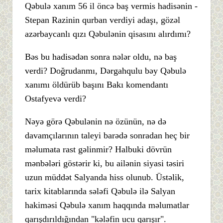
Qəbulə xanım 56 il öncə baş vermis hadisənin -
Stepan Razinin qurban verdiyi adaşı, gözəl
azərbaycanlı qızı Qəbulənin qisasını alırdımı?
Bəs bu hadisədən sonra nələr oldu, nə baş
verdi? Doğrudanmı, Dərgahqulu bəy Qəbulə
xanımı öldürüb başını Bakı komendantı
Ostafyevə verdi?
Nəyə görə Qəbulənin nə özünün, nə də
davamçılarının taleyi barədə sonradan heç bir
məlumata rast gəlinmir? Halbuki dövrün
mənbələri göstərir ki, bu ailənin siyasi təsiri
uzun müddət Salyanda hiss olunub. Üstəlik,
tarix kitablarında sələfi Qəbulə ilə Salyan
hakiməsi Qəbulə xanım haqqında məlumatlar
qarışdırıldığından "kələfin ucu qarışır".