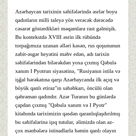
Azərbaycan tarixinin səhifələrində əsrlər boyu
qadınların milli taleyə yön verəcək dərəcədə
cəsarət göstərdikləri məqamlara rast gəlmişik.
Bu kontekstdə XVIII əsrin ilk rübündə
torpağımıza uzanan əlləri kəsən, rus qoşununun
zabit-əsgər heyətini məhv edən, adı tarixin
səhifələrindən bilərəkdən yoxa çıxmış Qəbulə
xanım I Pyotrun siyasətinə, "Rusiyanın istila və
işğal hərəkatına qarşı Azərbaycanda ilk açıq və
böyük qanlı etiraz"ın səbəbkarı, öncülü olan
qəhrəman qadındır. Azər Turanın bu günlərdə
çapdan çıxmış "Qəbulə xanım və I Pyotr"
kitabında tariximizin qəsdən qaranlıqlaşdırılmış
bu səhifələrinə işıq tutulur, əlimizdə olan az-
çox mənbələrə istinadlarla həmin qanlı olayın