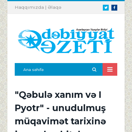
Haqqımızda
|
Əlaqə
Twitter
Facebook
Ana səhifə
"Qəbulə xanım və I
Pyotr" - unudulmuş
müqavimət tarixinə