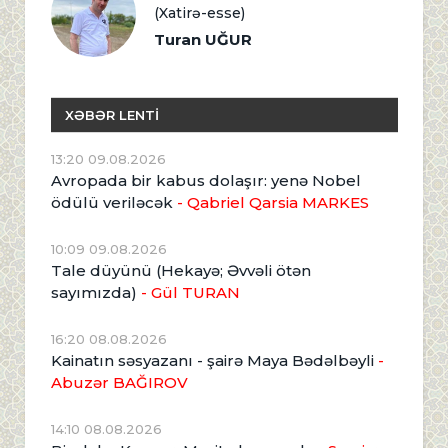
(Xatirə-esse)
Turan UĞUR
XƏBƏR LENTİ
13:20 09.08.2026
Avropada bir kabus dolaşır: yenə Nobel
ödülü veriləcək
- Qabriel Qarsia MARKES
10:09 09.08.2026
Tale düyünü (Hekayə; Əvvəli ötən
sayımızda)
- Gül TURAN
16:20 08.08.2026
Kainatın səsyazanı - şairə Maya Bədəlbəyli
-
Abuzər BAĞIROV
14:10 08.08.2026