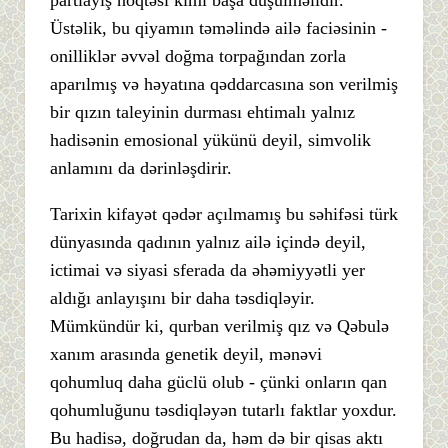
partlayış nöqtəsi kimi başa düşülməlidir.
Üstəlik, bu qiyamın təməlində ailə faciəsinin -
onilliklər əvvəl doğma torpağından zorla
aparılmış və həyatına qəddarcasına son verilmiş
bir qızın taleyinin durması ehtimalı yalnız
hadisənin emosional yükünü deyil, simvolik
anlamını da dərinləşdirir.
Tarixin kifayət qədər açılmamış bu səhifəsi türk
dünyasında qadının yalnız ailə içində deyil,
ictimai və siyasi sferada da əhəmiyyətli yer
aldığı anlayışını bir daha təsdiqləyir.
Mümkündür ki, qurban verilmiş qız və Qəbulə
xanım arasında genetik deyil, mənəvi
qohumluq daha güclü olub - çünki onların qan
qohumluğunu təsdiqləyən tutarlı faktlar yoxdur.
Bu hadisə, doğrudan da, həm də bir qisas aktı