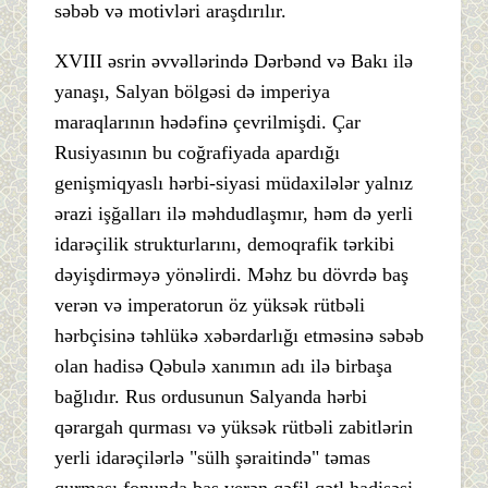
səbəb və motivləri araşdırılır.
XVIII əsrin əvvəllərində Dərbənd və Bakı ilə
yanaşı, Salyan bölgəsi də imperiya
maraqlarının hədəfinə çevrilmişdi. Çar
Rusiyasının bu coğrafiyada apardığı
genişmiqyaslı hərbi-siyasi müdaxilələr yalnız
ərazi işğalları ilə məhdudlaşmır, həm də yerli
idarəçilik strukturlarını, demoqrafik tərkibi
dəyişdirməyə yönəlirdi. Məhz bu dövrdə baş
verən və imperatorun öz yüksək rütbəli
hərbçisinə təhlükə xəbərdarlığı etməsinə səbəb
olan hadisə Qəbulə xanımın adı ilə birbaşa
bağlıdır. Rus ordusunun Salyanda hərbi
qərargah qurması və yüksək rütbəli zabitlərin
yerli idarəçilərlə "sülh şəraitində" təmas