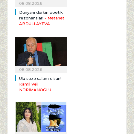
08.08.2026
Dünyanı dərkin poetik
rezonansları
- Mətanət
ABDULLAYEVA
08.08.2026
Ulu sözə salam olsun!
-
Kamil Vəli
NƏRİMANOĞLU