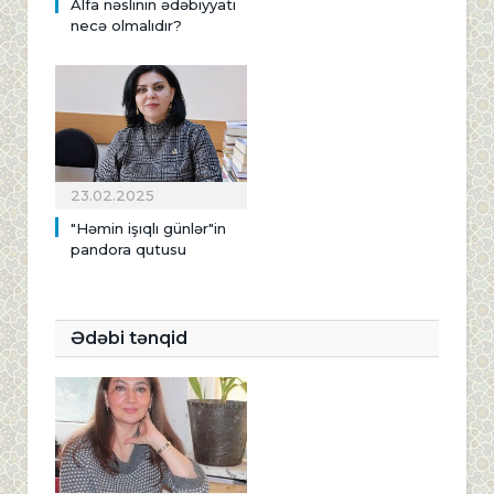
Alfa nəslinin ədəbiyyatı
necə olmalıdır?
23.02.2025
"Həmin işıqlı günlər"in
pandora qutusu
Ədəbi tənqid