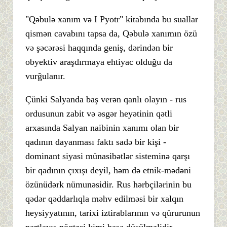
"Qəbulə xanım və I Pyotr" kitabında bu suallar
qismən cavabını tapsa da, Qəbulə xanımın özü
və şəcərəsi haqqında geniş, dərindən bir
obyektiv araşdırmaya ehtiyac olduğu da
vurğulanır.
Çünki Salyanda baş verən qanlı olayın - rus
ordusunun zabit və əsgər heyətinin qətli
arxasında Salyan naibinin xanımı olan bir
qadının dayanması faktı sadə bir kişi -
dominant siyasi münasibətlər sisteminə qarşı
bir qadının çıxışı deyil, həm də etnik-mədəni
özünüdərk nümunəsidir. Rus hərbçilərinin bu
qədər qəddarlıqla məhv edilməsi bir xalqın
heysiyyatının, tarixi iztirablarının və qürurunun