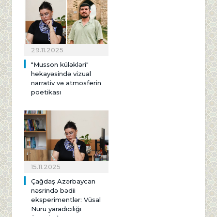
29.11.2025
"Musson küləkləri"
hekayəsində vizual
narrativ və atmosferin
poetikası
15.11.2025
Çağdaş Azərbaycan
nəsrində bədii
eksperimentlər: Vüsal
Nuru yaradıcılığı