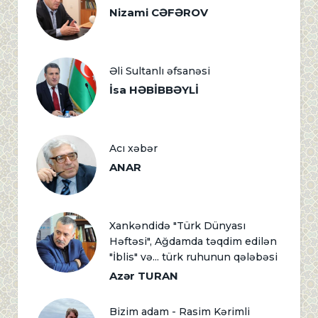
Nizami CƏFƏROV
Əli Sultanlı əfsanəsi
İsa HƏBİBBƏYLİ
Acı xəbər
ANAR
Xankəndidə "Türk Dünyası
Həftəsi", Ağdamda təqdim edilən
"İblis" və... türk ruhunun qələbəsi
Azər TURAN
Bizim adam - Rasim Kərimli