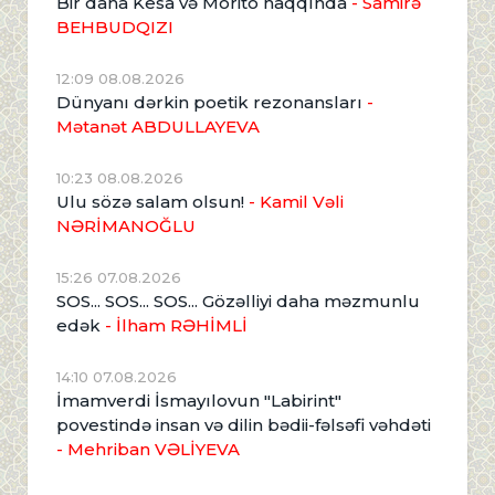
Bir daha Kesa və Morito haqqında
- Samirə
BEHBUDQIZI
12:09 08.08.2026
Dünyanı dərkin poetik rezonansları
-
Mətanət ABDULLAYEVA
10:23 08.08.2026
Ulu sözə salam olsun!
- Kamil Vəli
NƏRİMANOĞLU
15:26 07.08.2026
SOS... SOS... SOS... Gözəlliyi daha məzmunlu
edək
- İlham RƏHİMLİ
14:10 07.08.2026
İmamverdi İsmayılovun "Labirint"
povestində insan və dilin bədii-fəlsəfi vəhdəti
- Mehriban VƏLİYEVA