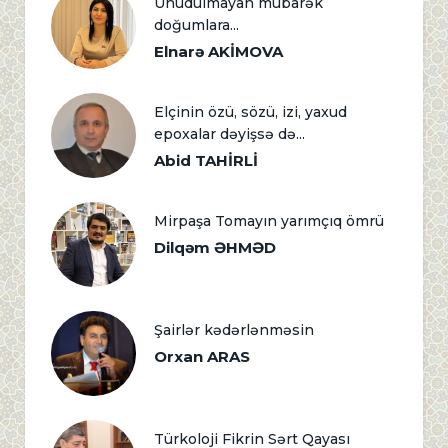
Unudulmayan mübarək
doğumlara...
Elnarə AKİMOVA
Elçinin özü, sözü, izi, yaxud
epoxalar dəyişsə də...
Abid TAHİRLİ
Mirpaşa Tomayın yarımçıq ömrü
Dilqəm ƏHMƏD
Şairlər kədərlənməsin
Orxan ARAS
Türkoloji Fikrin Sərt Qayası