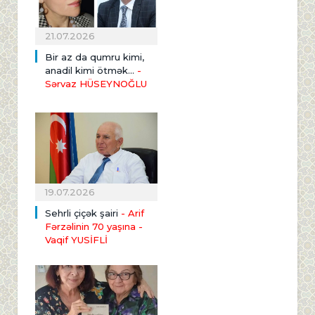
21.07.2026
Bir az da qumru kimi,
anadil kimi ötmək...
-
Sərvaz HÜSEYNOĞLU
19.07.2026
Sehrli çiçək şairi
- Arif
Fərzəlinin 70 yaşına
-
Vaqif YUSİFLİ