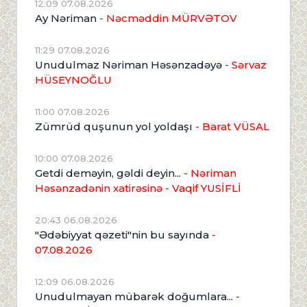
12:09 07.08.2026
Ay Nəriman
- Nəcməddin MÜRVƏTOV
11:29 07.08.2026
Unudulmaz Nəriman Həsənzadəyə
- Sərvaz
HÜSEYNOĞLU
11:00 07.08.2026
Zümrüd quşunun yol yoldaşı
- Barat VÜSAL
10:00 07.08.2026
Getdi deməyin, gəldi deyin...
- Nəriman
Həsənzadənin xatirəsinə
- Vaqif YUSİFLİ
20:43 06.08.2026
"Ədəbiyyat qəzeti"nin bu sayında
-
07.08.2026
12:09 06.08.2026
Unudulmayan mübarək doğumlara...
-