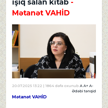
işıq salan kitab
-
Mətanət VAHİD
20.07.2025 13:22
| 1864 dəfə oxunub
A
A+
A-
Ədəbi tənqid
Mətanət VAHİD