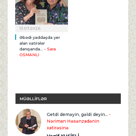
13.07.2026
Əbədi yaddaşda yer
alan xatirələr
danışanda...
- Sara
OSMANLI
MÜƏLLİFLƏR
Getdi deməyin, gəldi deyin...
-
Nəriman Həsənzadənin
xatirəsinə
Vaqif YUSİFLİ