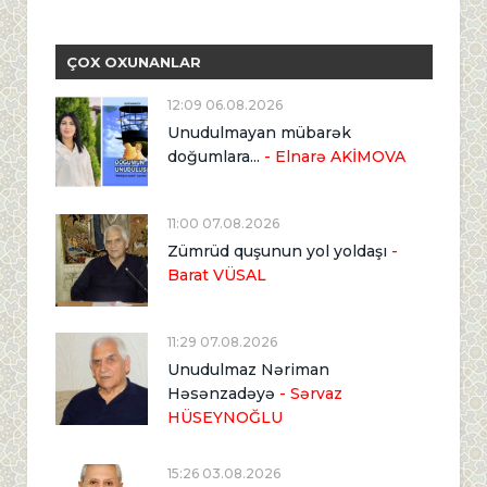
ÇOX OXUNANLAR
12:09 06.08.2026
Unudulmayan mübarək
doğumlara...
- Elnarə AKİMOVA
11:00 07.08.2026
Zümrüd quşunun yol yoldaşı
-
Barat VÜSAL
11:29 07.08.2026
Unudulmaz Nəriman
Həsənzadəyə
- Sərvaz
HÜSEYNOĞLU
15:26 03.08.2026