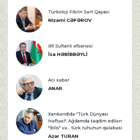
Türkoloji Fikrin Sərt Qayası
Nizami CƏFƏROV
Əli Sultanlı əfsanəsi
İsa HƏBİBBƏYLİ
Acı xəbər
ANAR
Xankəndidə "Türk Dünyası
Həftəsi", Ağdamda təqdim edilən
"İblis" və... türk ruhunun qələbəsi
Azər TURAN