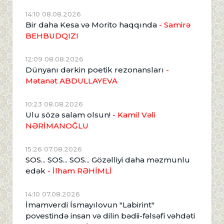
14:10 08.08.2026
Bir daha Kesa və Morito haqqında
- Samirə
BEHBUDQIZI
12:09 08.08.2026
Dünyanı dərkin poetik rezonansları
-
Mətanət ABDULLAYEVA
10:23 08.08.2026
Ulu sözə salam olsun!
- Kamil Vəli
NƏRİMANOĞLU
15:26 07.08.2026
SOS... SOS... SOS... Gözəlliyi daha məzmunlu
edək
- İlham RƏHİMLİ
14:10 07.08.2026
İmamverdi İsmayılovun "Labirint"
povestində insan və dilin bədii-fəlsəfi vəhdəti