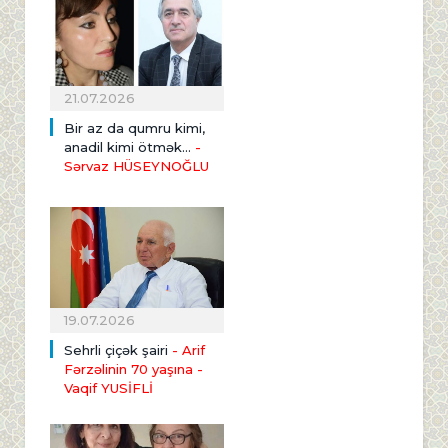
21.07.2026
Bir az da qumru kimi,
anadil kimi ötmək...
-
Sərvaz HÜSEYNOĞLU
19.07.2026
Sehrli çiçək şairi
- Arif
Fərzəlinin 70 yaşına
-
Vaqif YUSİFLİ