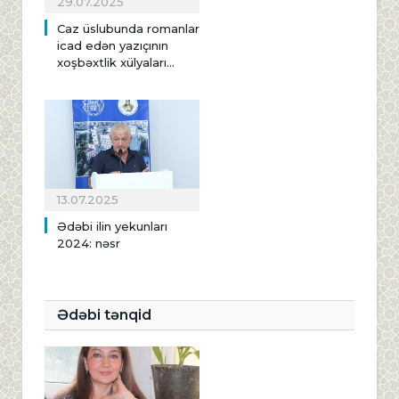
29.07.2025
Caz üslubunda romanlar
icad edən yazıçının
xoşbəxtlik xülyaları...
13.07.2025
Ədəbi ilin yekunları
2024: nəsr
Ədəbi tənqid