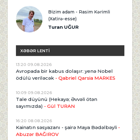
Bizim adam - Rasim Kərimli
(Xatirə-esse)
Turan UĞUR
XƏBƏR LENTİ
13:20 09.08.2026
Avropada bir kabus dolaşır: yenə Nobel
ödülü veriləcək
- Qabriel Qarsia MARKES
10:09 09.08.2026
Tale düyünü (Hekayə; Əvvəli ötən
sayımızda)
- Gül TURAN
16:20 08.08.2026
Kainatın səsyazanı - şairə Maya Bədəlbəyli
-
Abuzər BAĞIROV