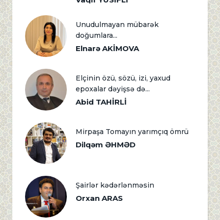
Unudulmayan mübarək
doğumlara...
Elnarə AKİMOVA
Elçinin özü, sözü, izi, yaxud
epoxalar dəyişsə də...
Abid TAHİRLİ
Mirpaşa Tomayın yarımçıq ömrü
Dilqəm ƏHMƏD
Şairlər kədərlənməsin
Orxan ARAS