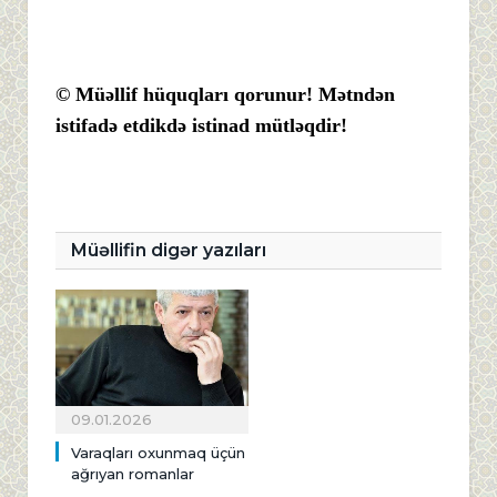
© Müəllif hüquqları qorunur! Mətndən
istifadə etdikdə istinad mütləqdir!
Müəllifin digər yazıları
09.01.2026
Varaqları oxunmaq üçün
ağrıyan romanlar