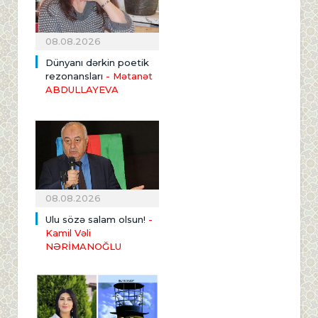
08.08.2026
Dünyanı dərkin poetik
rezonansları
- Mətanət
ABDULLAYEVA
08.08.2026
Ulu sözə salam olsun!
-
Kamil Vəli
NƏRİMANOĞLU