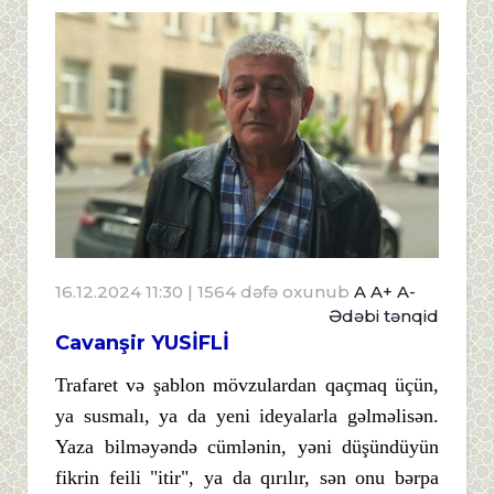
16.12.2024 11:30
| 1564 dəfə oxunub
A
A+
A-
Ədəbi tənqid
Cavanşir YUSİFLİ
Trafaret və şablon mövzulardan qaçmaq üçün,
ya susmalı, ya da yeni ideyalarla gəlməlisən.
Yaza bilməyəndə cümlənin, yəni düşündüyün
fikrin feili "itir", ya da qırılır, sən onu bərpa