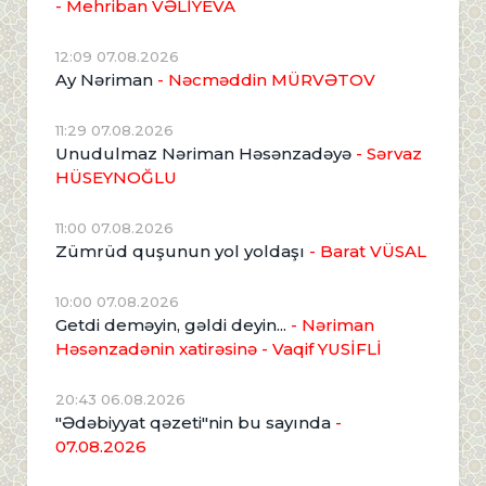
- Mehriban VƏLİYEVA
12:09 07.08.2026
Ay Nəriman
- Nəcməddin MÜRVƏTOV
11:29 07.08.2026
Unudulmaz Nəriman Həsənzadəyə
- Sərvaz
HÜSEYNOĞLU
11:00 07.08.2026
Zümrüd quşunun yol yoldaşı
- Barat VÜSAL
10:00 07.08.2026
Getdi deməyin, gəldi deyin...
- Nəriman
Həsənzadənin xatirəsinə
- Vaqif YUSİFLİ
20:43 06.08.2026
"Ədəbiyyat qəzeti"nin bu sayında
-
07.08.2026