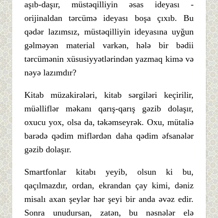
aşıb-daşır, müstəqilliyin əsas ideyası -
orijinaldan tərcümə ideyası boşa çıxıb. Bu
qədər lazımsız, müstəqilliyin ideyasına uyğun
gəlməyən material varkən, hələ bir bədii
tərcümənin xüsusiyyətlərindən yazmaq kimə və
nəyə lazımdır?
Kitab müzakirələri, kitab sərgiləri keçirilir,
müəlliflər məkanı qarış-qarış gəzib dolaşır,
oxucu yox, olsa da, təkəmseyrək. Oxu, mütaliə
barədə qədim miflərdən daha qədim əfsanələr
gəzib dolaşır.
Smartfonlar kitabı yeyib, olsun ki bu,
qaçılmazdır, ordan, ekrandan çay kimi, dəniz
misalı axan şeylər hər şeyi bir anda əvəz edir.
Sonra unudursan, zatən, bu nəsnələr elə