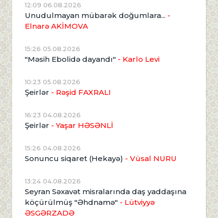
12:09 06.08.2026
Unudulmayan mübarək doğumlara...
-
Elnarə AKİMOVA
15:26 05.08.2026
"Məsih Ebolidə dayandı"
- Karlo Levi
10:23 05.08.2026
Şeirlər
- Rəşid FAXRALI
16:23 04.08.2026
Şeirlər
- Yaşar HƏSƏNLİ
15:26 04.08.2026
Sonuncu siqaret (Hekayə)
- Vüsal NURU
13:24 04.08.2026
Seyran Səxavət misralarında daş yaddaşına
köçürülmüş "Əhdnamə"
- Lütviyyə
ƏSGƏRZADƏ