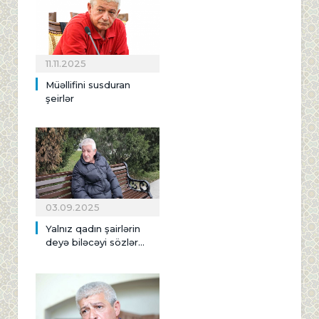
11.11.2025
Müəllifini susduran
şeirlər
03.09.2025
Yalnız qadın şairlərin
deyə biləcəyi sözlər...