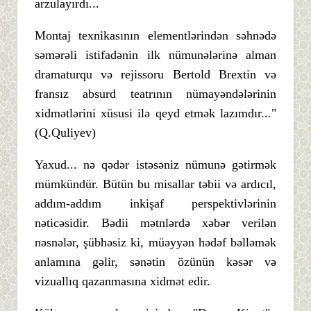
arzulayırdı...
Montaj texnikasının elementlərindən səhnədə
səmərəli istifadənin ilk nümunələrinə alman
dramaturqu və rejissoru Bertold Brextin və
fransız absurd teatrının nümayəndələrinin
xidmətlərini xüsusi ilə qeyd etmək lazımdır..."
(Q.Quliyev)
Yaxud... nə qədər istəsəniz nümunə gətirmək
mümkündür. Bütün bu misallar təbii və ardıcıl,
addım-addım inkişaf perspektivlərinin
nəticəsidir. Bədii mətnlərdə xəbər verilən
nəsnələr, şübhəsiz ki, müəyyən hədəf bəlləmək
anlamına gəlir, sənətin özünün kəsər və
vizuallıq qazanmasına xidmət edir.