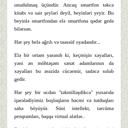
unudulmaq üçündür. Ancaq smartfon təkcə
kitabı və sair şeyləri deyil, beyinləri yeyir. Bu
beyinlə smartfondan elə smartfona qədər gedə
bilərsən.
Hər şey belə ağrılı və təəssüf oyadandır...
Elə bir ortam yaranıb ki, keçmişin xəyalları,
yəni ən möhtəşəm sənət adamlarının da
xəyalları bu ərazidə cücərmir, sadəcə solub
gedir.
Hər şey bir ucdan "təkmilləşdikcə" yuxarıda
işarələdiyimiz boşluqların həcmi və tutduqları
sahə böyüyür. Süni intellekt, tərcümə
proqramları, başqa virtual alətlər..