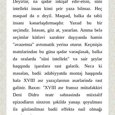
Deyirlər, nə qədər inkişaf edir-etsin, süni
intellekt insan kimi şeir yaza bilməz. Heç
məqsəd də o deyil. Məqsəd, bəlkə də təbii
insanı kənarlaşdırmaqdır. Yaxud bu bir
seçimdir. İstəsən, göz at, yararlan. Amma belə
seçimlər kütləvi xarakter daşıyanda həmin
"əvəzetmə" avtomatik yerinə oturur. Keçmişin
mətnlərindən bu günə qədər vərəqləsək, bəlkə
də oralarda "süni intellekt" və sair şeylər
haqqında işarələrə rast gələrik. Necə ki
məsələn, bədii ədəbiyyatda montaj haqqında
hələ XVIII əsr yazıçılarının əsərlərində rast
gəlinir. Baxın: "XVIII əsr fransız mütəfəkkiri
Deni Didro teatr səhnəsində müxtəlif
epizodların sinxron şəkildə yanaşı qoyulması
ilə gözlənilməz bədii effektə nail olmağı