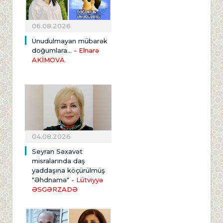
06.08.2026
Unudulmayan mübarək
doğumlara...
- Elnarə
AKİMOVA
04.08.2026
Seyran Səxavət
misralarında daş
yaddaşına köçürülmüş
"Əhdnamə"
- Lütviyyə
ƏSGƏRZADƏ