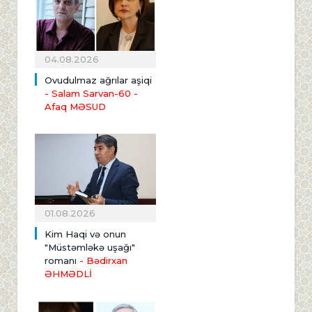
04.08.2026
Ovudulmaz ağrılar aşiqi
- Salam Sarvan-60 -
Afaq MƏSUD
01.08.2026
Kim Haqi və onun
"Müstəmləkə uşağı"
romanı
- Bədirxan
ƏHMƏDLİ