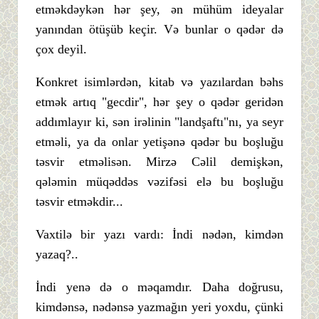
etməkdəykən hər şey, ən mühüm ideyalar
yanından ötüşüb keçir. Və bunlar o qədər də
çox deyil.
Konkret isimlərdən, kitab və yazılardan bəhs
etmək artıq "gecdir", hər şey o qədər geridən
addımlayır ki, sən irəlinin "landşaftı"nı, ya seyr
etməli, ya da onlar yetişənə qədər bu boşluğu
təsvir etməlisən. Mirzə Cəlil demişkən,
qələmin müqəddəs vəzifəsi elə bu boşluğu
təsvir etməkdir...
Vaxtilə bir yazı vardı: İndi nədən, kimdən
yazaq?..
İndi yenə də o məqamdır. Daha doğrusu,
kimdənsə, nədənsə yazmağın yeri yoxdu, çünki