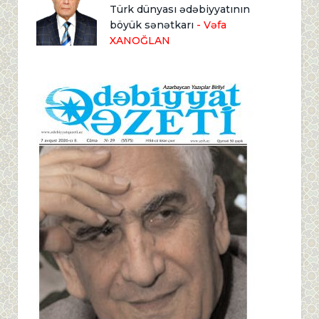
Türk dünyası ədəbiyyatının
böyük sənətkarı
- Vəfa
XANOĞLAN