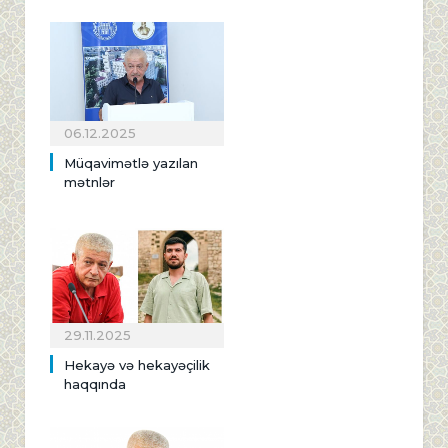
06.12.2025
Müqavimətlə yazılan
mətnlər
29.11.2025
Hekayə və hekayəçilik
haqqında