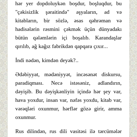
hər yer dopdoluykən boşdur, boşluqdur, bu
"çəkisizlik şəraitində" əşyaların, ad və
kitabların, bir sözlə, əsas qəhrəman və
hadisələrin rəsmini çəkmək üçün dünyadakı
bütün qələmlərin içi boşalıb. Karandaşlar
qırılıb, ağ kağız fabrikdən qapqara çıxır...
İndi nədən, kimdən deyək?..
Ədəbiyyat, mədəniyyət, incəsənət diskursu,
paradiqması. Necə istəsəniz, adlandırın,
dəyişib. Bu dəyişkənliyin içində hər şey var,
hava yoxdur, insan var, nəfəs yoxdu, kitab var,
vərəqləri oxunmur, hərflər gözə girir, amma
oxunmur.
Rus dilindən, rus dili vasitəsi ilə tərcümələr