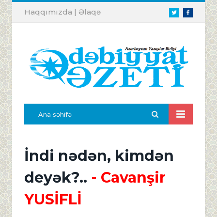
Haqqımızda
|
Əlaqə
Twitter
Facebook
Ana səhifə
İndi nədən, kimdən
deyək?..
- Cavanşir
YUSİFLİ