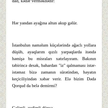
dad, kədər verməkdədir:
Hər yandan ayağına altun akup gəlür.
İstanbulun naməlum küçələrində ağaclı yollara
düşüb, ayaqlarım qızılı yarpaqlarda itəndə
həmişə bu misraları xatırlayıram. Bakının
təbirincə desək, bahardan "iz" qalmaması istər-
istəməz bizə zamanın sürətindən, həyatın
keçiciliyindən xəbər verir. Elə bizim Dədə
Qorqud da belə demirmi?
Gəlimli, gedimli dünya,