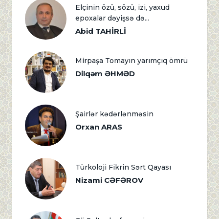
Elçinin özü, sözü, izi, yaxud
epoxalar dəyişsə də...
Abid TAHİRLİ
Mirpaşa Tomayın yarımçıq ömrü
Dilqəm ƏHMƏD
Şairlər kədərlənməsin
Orxan ARAS
Türkoloji Fikrin Sərt Qayası
Nizami CƏFƏROV