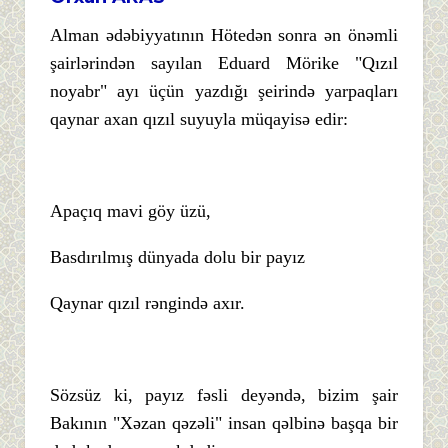
Alman ədəbiyyatının Hötedən sonra ən önəmli
şairlərindən sayılan Eduard Mörike "Qızıl
noyabr" ayı üçün yazdığı şeirində yarpaqları
qaynar axan qızıl suyuyla müqayisə edir:
Apaçıq mavi göy üzü,
Basdırılmış dünyada dolu bir payız
Qaynar qızıl rəngində axır.
Sözsüz ki, payız fəsli deyəndə, bizim şair
Bakının "Xəzan qəzəli" insan qəlbinə başqa bir