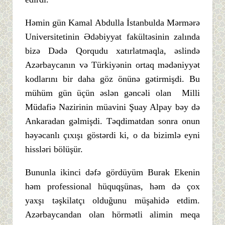
Həmin gün Kamal Abdulla İstanbulda Mərmərə
Universitetinin Ədəbiyyat fakültəsinin zalında
bizə Dədə Qorqudu xatırlatmaqla, əslində
Azərbaycanın və Türkiyənin ortaq mədəniyyət
kodlarını bir daha göz önünə gətirmişdi. Bu
mühüm gün üçün əslən gəncəli olan Milli
Müdafiə Nazirinin müavini Şuay Alpay bəy də
Ankaradan gəlmişdi. Təqdimatdan sonra onun
həyəcanlı çıxışı göstərdi ki, o da bizimlə eyni
hissləri bölüşür.
Bununla ikinci dəfə gördüyüm Burak Ekenin
həm professional hüquqşünas, həm də çox
yaxşı təşkilatçı olduğunu müşahidə etdim.
Azərbaycandan olan hörmətli alimin meqa