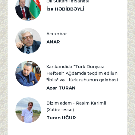
Əli Sultanlı əfsanəsi
İsa HƏBİBBƏYLİ
Acı xəbər
ANAR
Xankəndidə "Türk Dünyası
Həftəsi", Ağdamda təqdim edilən
"İblis" və... türk ruhunun qələbəsi
Azər TURAN
Bizim adam - Rasim Kərimli
(Xatirə-esse)
Turan UĞUR