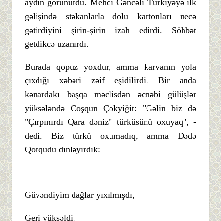
aydın görünürdü. Mehdi Gəncəli Türkiyəyə ilk
gəlişində stəkanlarla dolu kartonları necə
gətirdiyini şirin-şirin izah edirdi. Söhbət
getdikcə uzanırdı.
Burada qopuz yoxdur, amma karvanın yola
çıxdığı xəbəri zəif eşidilirdi. Bir anda
kənardakı başqa məclisdən əcnəbi gülüşlər
yüksələndə Coşqun Çokyiğit: "Gəlin biz də
"Çırpınırdı Qara dəniz" türküsünü oxuyaq", -
dedi. Biz türkü oxumadıq, amma Dədə
Qorqudu dinləyirdik:
Güvəndiyim dağlar yıxılmışdı,
Geri yüksəldi.