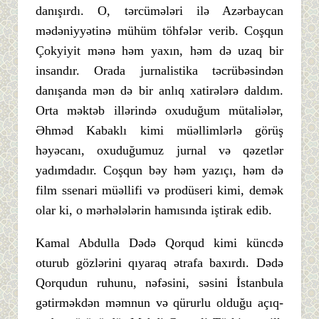
danışırdı. O, tərcümələri ilə Azərbaycan
mədəniyyətinə mühüm töhfələr verib. Coşqun
Çokyiyit mənə həm yaxın, həm də uzaq bir
insandır. Orada jurnalistika təcrübəsindən
danışanda mən də bir anlıq xatirələrə daldım.
Orta məktəb illərində oxuduğum mütaliələr,
Əhməd Kabaklı kimi müəllimlərlə görüş
həyəcanı, oxuduğumuz jurnal və qəzetlər
yadımdadır. Coşqun bəy həm yazıçı, həm də
film ssenari müəllifi və prodüseri kimi, demək
olar ki, o mərhələlərin hamısında iştirak edib.
Kamal Abdulla Dədə Qorqud kimi küncdə
oturub gözlərini qıyaraq ətrafa baxırdı. Dədə
Qorqudun ruhunu, nəfəsini, səsini İstanbula
gətirməkdən məmnun və qürurlu olduğu açıq-