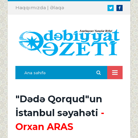
Haqqımızda
|
Əlaqə
Twitter
Facebook
Ana səhifə
"Dədə Qorqud"un
İstanbul səyahəti
-
Orxan ARAS