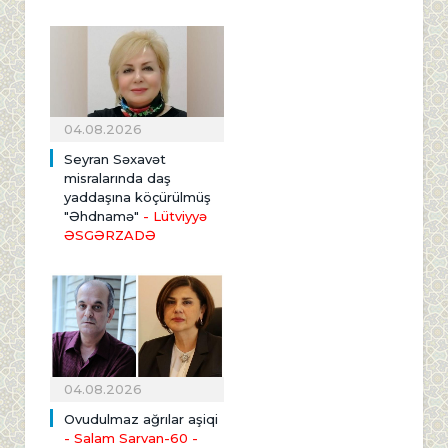
04.08.2026
Seyran Səxavət
misralarında daş
yaddaşına köçürülmüş
"Əhdnamə"
- Lütviyyə
ƏSGƏRZADƏ
04.08.2026
Ovudulmaz ağrılar aşiqi
- Salam Sarvan-60 -