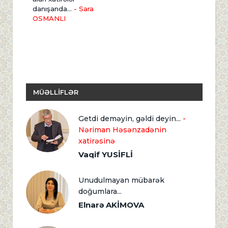
danışanda...
- Sara
OSMANLI
MÜƏLLİFLƏR
Getdi deməyin, gəldi deyin...
-
Nəriman Həsənzadənin
xatirəsinə
Vaqif YUSİFLİ
Unudulmayan mübarək
doğumlara...
Elnarə AKİMOVA