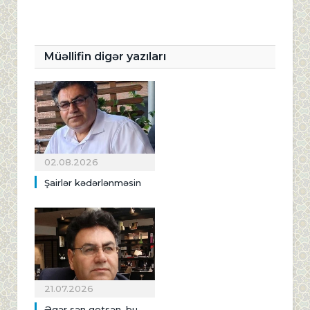
Müəllifin digər yazıları
02.08.2026
Şairlər kədərlənməsin
21.07.2026
Əgər sən getsən, bu