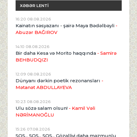
XƏBƏR LENTİ
16:20 08.08.2026
Kainatın səsyazanı - şairə Maya Bədəlbəyli
-
Abuzər BAĞIROV
14:10 08.08.2026
Bir daha Kesa və Morito haqqında
- Samirə
BEHBUDQIZI
12:09 08.08.2026
Dünyanı dərkin poetik rezonansları
-
Mətanət ABDULLAYEVA
10:23 08.08.2026
Ulu sözə salam olsun!
- Kamil Vəli
NƏRİMANOĞLU
15:26 07.08.2026
SOS... SOS... SOS... Gözəlliyi daha məzmunlu