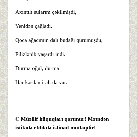
Axıntılı sularım çəkilmişdi,
Yenidən çağladı.
Qoca ağacımın dalı budağı qurumuşdu,
Filizlənib yaşardı indi.
Durma oğul, durma!
Hər kəsdən irəli də var.
© Müəllif hüquqları qorunur! Mətndən
istifadə etdikdə istinad mütləqdir!