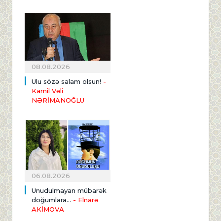
08.08.2026
Ulu sözə salam olsun!
-
Kamil Vəli
NƏRİMANOĞLU
06.08.2026
Unudulmayan mübarək
doğumlara...
- Elnarə
AKİMOVA