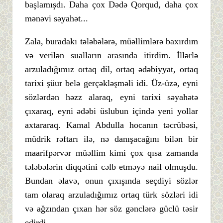
başlamışdı. Daha çox Dədə Qorqud, daha çox
mənəvi səyahət...
Zala, buradakı tələbələrə, müəllimlərə baxırdım
və verilən sualların arasında itirdim. İllərlə
arzuladığımız ortaq dil, ortaq ədəbiyyat, ortaq
tarixi şüur belə gerçəkləşməli idi. Üz-üzə, eyni
sözlərdən həzz alaraq, eyni tarixi səyahətə
çıxaraq, eyni ədəbi üslubun içində yeni yollar
axtararaq. Kamal Abdulla hocanın təcrübəsi,
müdrik rəftarı ilə, nə danışacağını bilən bir
maarifpərvər müəllim kimi çox qısa zamanda
tələbələrin diqqətini cəlb etməyə nail olmuşdu.
Bundan əlavə, onun çıxışında seçdiyi sözlər
tam olaraq arzuladığımız ortaq türk sözləri idi
və ağzından çıxan hər söz gənclərə güclü təsir
edirdi.