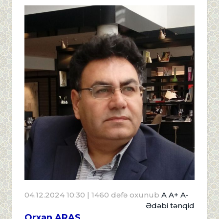
04.12.2024 10:30
| 1460 dəfə oxunub
A
A+
A-
Ədəbi tənqid
Orxan ARAS