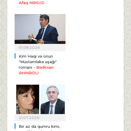
Afaq MƏSUD
01.08.2026
Kim Haqi və onun
"Müstəmləkə uşağı"
romanı
- Bədirxan
ƏHMƏDLİ
21.07.2026
Bir az da qumru kimi,