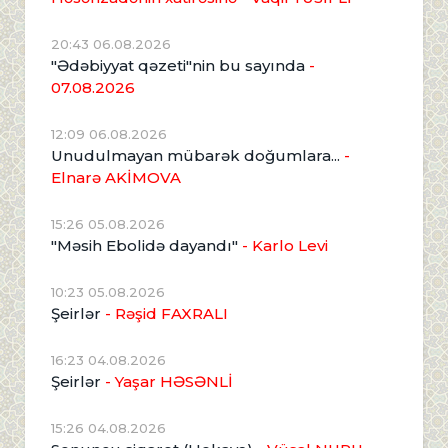
20:43 06.08.2026
"Ədəbiyyat qəzeti"nin bu sayında
-
07.08.2026
12:09 06.08.2026
Unudulmayan mübarək doğumlara...
-
Elnarə AKİMOVA
15:26 05.08.2026
"Məsih Ebolidə dayandı"
- Karlo Levi
10:23 05.08.2026
Şeirlər
- Rəşid FAXRALI
16:23 04.08.2026
Şeirlər
- Yaşar HƏSƏNLİ
15:26 04.08.2026