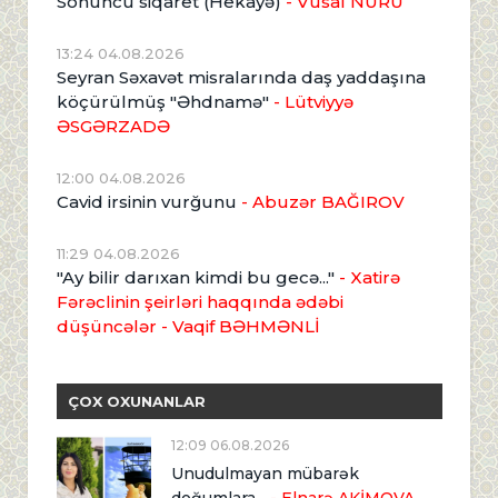
Sonuncu siqaret (Hekayə)
- Vüsal NURU
13:24 04.08.2026
Seyran Səxavət misralarında daş yaddaşına
köçürülmüş "Əhdnamə"
- Lütviyyə
ƏSGƏRZADƏ
12:00 04.08.2026
Cavid irsinin vurğunu
- Abuzər BAĞIROV
11:29 04.08.2026
"Ay bilir darıxan kimdi bu gecə..."
- Xatirə
Fərəclinin şeirləri haqqında ədəbi
düşüncələr - Vaqif BƏHMƏNLİ
ÇOX OXUNANLAR
12:09 06.08.2026
Unudulmayan mübarək
doğumlara...
- Elnarə AKİMOVA