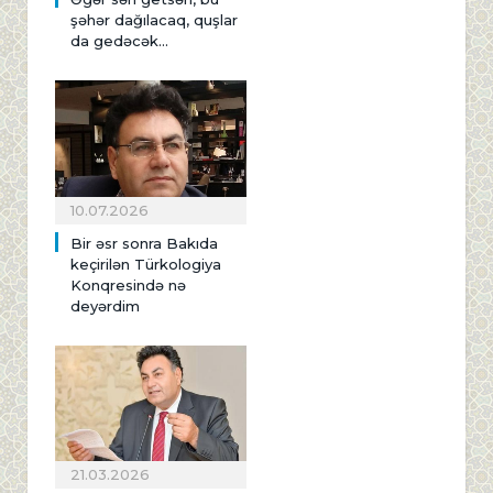
şəhər dağılacaq, quşlar
da gedəcək...
10.07.2026
Bir əsr sonra Bakıda
keçirilən Türkologiya
Konqresində nə
deyərdim
21.03.2026