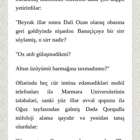
yetirirdilər:
"Beyrək illər sonra Dəli Ozan olaraq obasına
geri gəldiyində nişanlısı Banuçiçəyə bir sirr
söyləmiş, o sirr nədir?
"Ox atıb güləşmədikmi?
Altun üzüyümü barmağına taxmadınmı?"
Əllərində heç cür imtina edəmədikləri mobil
telefonları ilə Mərmərə Universitetinin
tələbələri, sanki yüz illər əvvəl qopuzu ilə
Oğuz tayfasından gəlmiş Dədə Qorqudla
mifoloji aləmə qayıdır və yenidən tanış
olurdular: