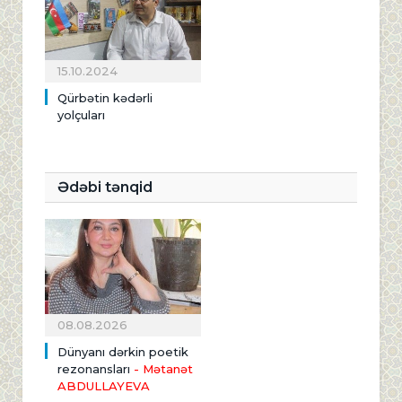
15.10.2024
Qürbətin kədərli
yolçuları
Ədəbi tənqid
08.08.2026
Dünyanı dərkin poetik
rezonansları
- Mətanət
ABDULLAYEVA