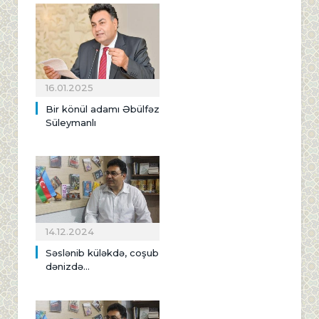
16.01.2025
Bir könül adamı Əbülfəz
Süleymanlı
14.12.2024
Səslənib küləkdə, coşub
dənizdə...