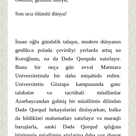
Son ucu ölümlü dünya!
İnsan oğlu gündəlik təlaşın, modern dünyanın
getdikcə polada çevirdiyi yerlərdə artıq nə
Koroğlunu, nə də Dədə Qorqudu xatırlayır.
Bunu bir neçə gün əvvəl Mərmərə
Universitetində bir daha müşahidə etdim.
Universitetin Göztəpə kampusunda gənc
tələbələr və təcrübəli müəllimlər
Azərbaycandan gəlmiş bir müəllimin dilindən
Dədə Qorqud hekayələrini dinləyərkən, bəlkə
də bildikləri məlumatları xatırlayır və maraqlı
baxışlarla, sanki Dədə Qorqud qılığına
bürünmüş müəllimin sözlərinə daha çox diqqət