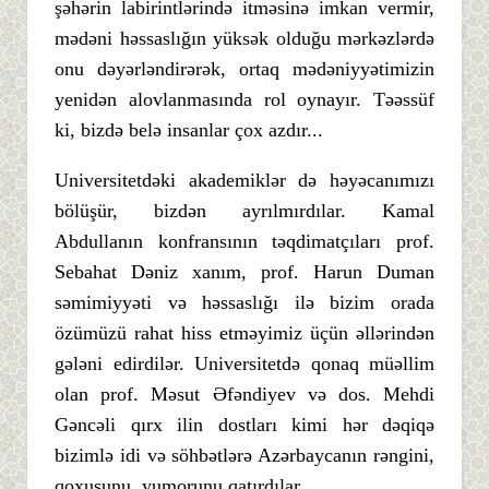
şəhərin labirintlərində itməsinə imkan vermir,
mədəni həssaslığın yüksək olduğu mərkəzlərdə
onu dəyərləndirərək, ortaq mədəniyyətimizin
yenidən alovlanmasında rol oynayır. Təəssüf
ki, bizdə belə insanlar çox azdır...
Universitetdəki akademiklər də həyəcanımızı
bölüşür, bizdən ayrılmırdılar. Kamal
Abdullanın konfransının təqdimatçıları prof.
Sebahat Dəniz xanım, prof. Harun Duman
səmimiyyəti və həssaslığı ilə bizim orada
özümüzü rahat hiss etməyimiz üçün əllərindən
gələni edirdilər. Universitetdə qonaq müəllim
olan prof. Məsut Əfəndiyev və dos. Mehdi
Gəncəli qırx ilin dostları kimi hər dəqiqə
bizimlə idi və söhbətlərə Azərbaycanın rəngini,
qoxusunu, yumorunu qatırdılar.