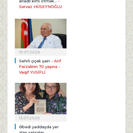
anadil kimi ötmək...
-
Sərvaz HÜSEYNOĞLU
19.07.2026
Sehrli çiçək şairi
- Arif
Fərzəlinin 70 yaşına
-
Vaqif YUSİFLİ
13.07.2026
Əbədi yaddaşda yer
alan xatirələr