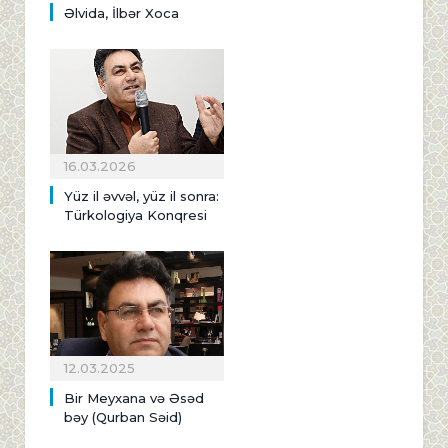
Əlvida, İlbər Xoca
16.03.2026
Yüz il əvvəl, yüz il sonra:
Türkologiya Konqresi
12.03.2025
Bir Meyxana və Əsəd
bəy (Qurban Səid)