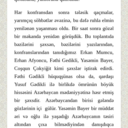
Hər konfransdan sonra tələsik qaçmalar,
yarımçıq söhbətlər əvəzinə, bu dəfə ruhla elmin
yenilənən yaşanması oldu. Bir saat sonra gözəl
bir məkanda yenidən görüşdük. Bu toplantıda
bəzilərini şəxsən, bəzilərini yazılarından,
konfranslarından tanıdığımız Erkan Mumcu,
Erhan Afyoncu, Fəthi Gedikli, Yasəmin Bayer,
Coşqun Çokyiğit kimi şəxslər iştirak edirdi.
Fəthi Gədikli hüquqşünas olsa da, qardaşı
Yusuf Gədikli ilə birlikdə ömrünün böyük
hissəsini Azərbaycan mədəniyyətinə həsr etmiş
bir şəxsdir. Azərbaycandan birisi gələndə
gözlərinin içi gülür. Yasəmin Bayer bir müddət
əri və oğlu ilə yaşadığı Azərbaycanın təsiri
altından çıxa bilmədiyindən danışdıqca