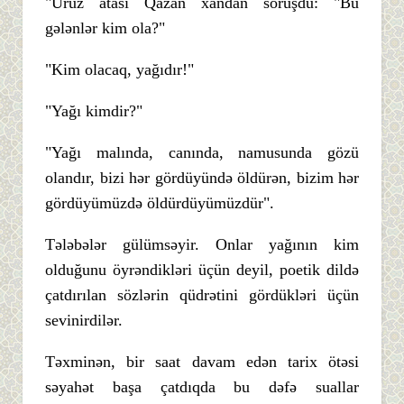
"Uruz atası Qazan xandan soruşdu: "Bu
gələnlər kim ola?"
"Kim olacaq, yağıdır!"
"Yağı kimdir?"
"Yağı malında, canında, namusunda gözü
olandır, bizi hər gördüyündə öldürən, bizim hər
gördüyümüzdə öldürdüyümüzdür".
Tələbələr gülümsəyir. Onlar yağının kim
olduğunu öyrəndikləri üçün deyil, poetik dildə
çatdırılan sözlərin qüdrətini gördükləri üçün
sevinirdilər.
Təxminən, bir saat davam edən tarix ötəsi
səyahət başa çatdıqda bu dəfə suallar