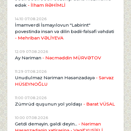
edək
- İlham RƏHİMLİ
14:10 07.08.2026
İmamverdi İsmayılovun "Labirint"
povestində insan və dilin bədii-fəlsəfi vəhdəti
- Mehriban VƏLİYEVA
12:09 07.08.2026
Ay Nəriman
- Nəcməddin MÜRVƏTOV
11:29 07.08.2026
Unudulmaz Nəriman Həsənzadəyə
- Sərvaz
HÜSEYNOĞLU
11:00 07.08.2026
Zümrüd quşunun yol yoldaşı
- Barat VÜSAL
10:00 07.08.2026
Getdi deməyin, gəldi deyin...
- Nəriman
Həsənzadənin xatirəsinə
- Vaqif YUSİFLİ