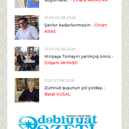
10:09 02.08.2026
Şairlər kədərlənməsin
- Orxan
ARAS
13:00 02.08.2026
Mirpaşa Tomayın yarımçıq ömrü
-
Dilqəm ƏHMƏD
11:00 07.08.2026
Zümrüd quşunun yol yoldaşı
-
Barat VÜSAL