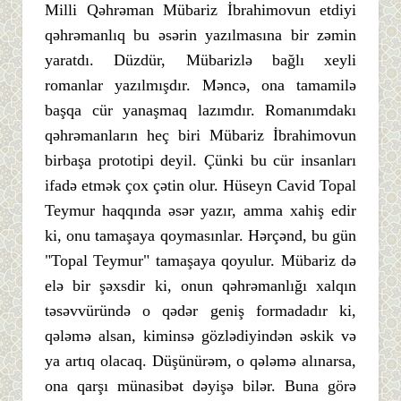
Milli Qəhrəman Mübariz İbrahimovun etdiyi
qəhrəmanlıq bu əsərin yazılmasına bir zəmin
yaratdı. Düzdür, Mübarizlə bağlı xeyli
romanlar yazılmışdır. Məncə, ona tamamilə
başqa cür yanaşmaq lazımdır. Romanımdakı
qəhrəmanların heç biri Mübariz İbrahimovun
birbaşa prototipi deyil. Çünki bu cür insanları
ifadə etmək çox çətin olur. Hüseyn Cavid Topal
Teymur haqqında əsər yazır, amma xahiş edir
ki, onu tamaşaya qoymasınlar. Hərçənd, bu gün
"Topal Teymur" tamaşaya qoyulur. Mübariz də
elə bir şəxsdir ki, onun qəhrəmanlığı xalqın
təsəvvüründə o qədər geniş formadadır ki,
qələmə alsan, kiminsə gözlədiyindən əskik və
ya artıq olacaq. Düşünürəm, o qələmə alınarsa,
ona qarşı münasibət dəyişə bilər. Buna görə