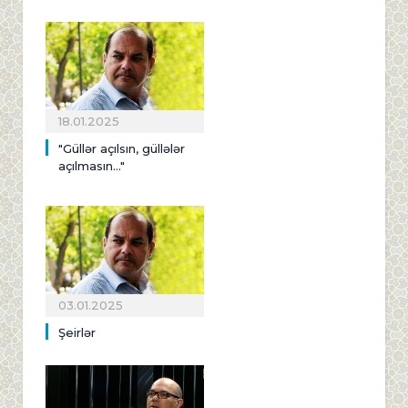
18.01.2025
"Güllər açılsın, güllələr
açılmasın..."
03.01.2025
Şeirlər