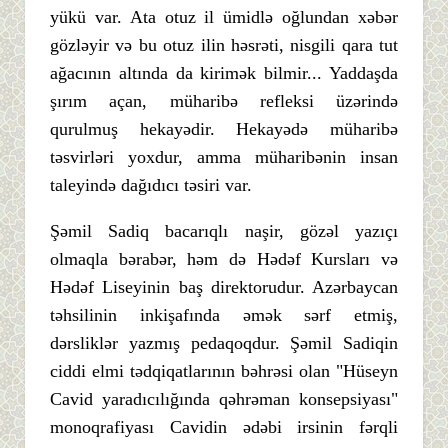
yükü var. Ata otuz il ümidlə oğlundan xəbər
gözləyir və bu otuz ilin həsrəti, nisgili qara tut
ağacının altında da kirimək bilmir... Yaddaşda
şırım açan, müharibə refleksi üzərində
qurulmuş hekayədir. Hekayədə müharibə
təsvirləri yoxdur, amma müharibənin insan
taleyində dağıdıcı təsiri var.
Şəmil Sadiq bacarıqlı naşir, gözəl yazıçı
olmaqla bərabər, həm də Hədəf Kursları və
Hədəf Liseyinin baş direktorudur. Azərbaycan
təhsilinin inkişafında əmək sərf etmiş,
dərsliklər yazmış pedaqoqdur. Şəmil Sadiqin
ciddi elmi tədqiqatlarının bəhrəsi olan "Hüseyn
Cavid yaradıcılığında qəhrəman konsepsiyası"
monoqrafiyası Cavidin ədəbi irsinin fərqli