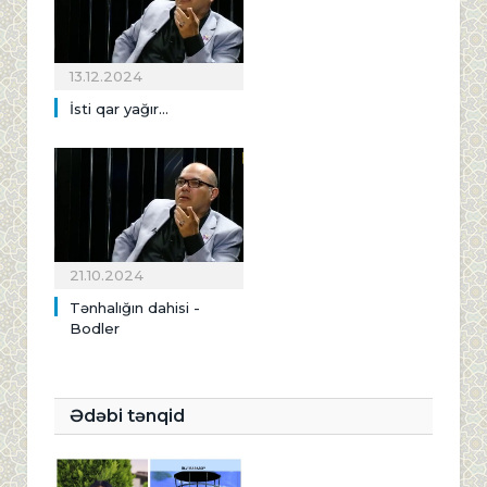
13.12.2024
İsti qar yağır...
21.10.2024
Tənhalığın dahisi -
Bodler
Ədəbi tənqid