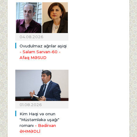
04.08.2026
Ovudulmaz ağrılar aşiqi
- Salam Sarvan-60 -
Afaq MƏSUD
01.08.2026
Kim Haqi və onun
"Müstəmləkə uşağı"
romanı
- Bədirxan
ƏHMƏDLİ