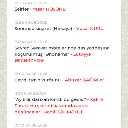
16:23 04.08.2026
Şeirlər
- Yaşar HƏSƏNLİ
15:26 04.08.2026
Sonuncu siqaret (Hekayə)
- Vüsal NURU
13:24 04.08.2026
Seyran Səxavət misralarında daş yaddaşına
köçürülmüş "Əhdnamə"
- Lütviyyə
ƏSGƏRZADƏ
12:00 04.08.2026
Cavid irsinin vurğunu
- Abuzər BAĞIROV
11:29 04.08.2026
"Ay bilir darıxan kimdi bu gecə..."
- Xatirə
Fərəclinin şeirləri haqqında ədəbi
düşüncələr - Vaqif BƏHMƏNLİ
10:49 04.08.2026