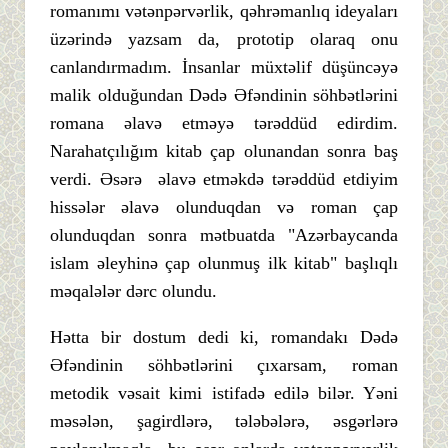
romanımı vətənpərvərlik, qəhrəmanlıq ideyaları
üzərində yazsam da, prototip olaraq onu
canlandırmadım. İnsanlar müxtəlif düşüncəyə
malik olduğundan Dədə Əfəndinin söhbətlərini
romana əlavə etməyə tərəddüd edirdim.
Narahatçılığım kitab çap olunandan sonra baş
verdi. Əsərə əlavə etməkdə tərəddüd etdiyim
hissələr əlavə olunduqdan və roman çap
olunduqdan sonra mətbuatda "Azərbaycanda
islam əleyhinə çap olunmuş ilk kitab" başlıqlı
məqalələr dərc olundu.
Hətta bir dostum dedi ki, romandakı Dədə
Əfəndinin söhbətlərini çıxarsam, roman
metodik vəsait kimi istifadə edilə bilər. Yəni
məsələn, şagirdlərə, tələbələrə, əsgərlərə