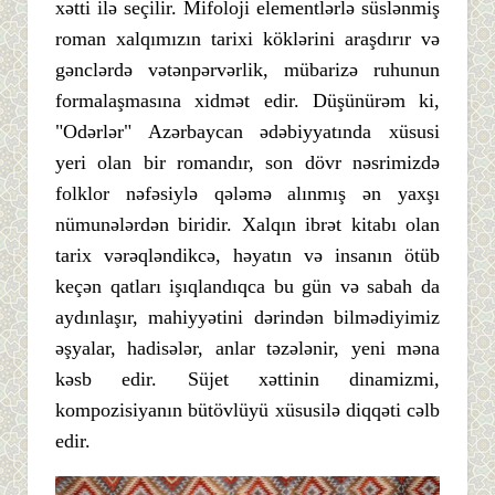
xətti ilə seçilir. Mifoloji elementlərlə süslənmiş
roman xalqımızın tarixi köklərini araşdırır və
gənclərdə vətənpərvərlik, mübarizə ruhunun
formalaşmasına xidmət edir. Düşünürəm ki,
"Odərlər" Azərbaycan ədəbiyyatında xüsusi
yeri olan bir romandır, son dövr nəsrimizdə
folklor nəfəsiylə qələmə alınmış ən yaxşı
nümunələrdən biridir. Xalqın ibrət kitabı olan
tarix vərəqləndikcə, həyatın və insanın ötüb
keçən qatları işıqlandıqca bu gün və sabah da
aydınlaşır, mahiyyətini dərindən bilmədiyimiz
əşyalar, hadisələr, anlar təzələnir, yeni məna
kəsb edir. Süjet xəttinin dinamizmi,
kompozisiyanın bütövlüyü xüsusilə diqqəti cəlb
edir.