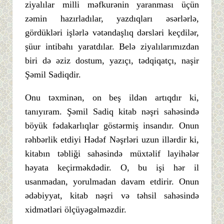
ziyalılar milli məfkurənin yaranması üçün
zəmin hazırladılar, yazdıqları əsərlərlə,
gördükləri işlərlə vətəndaşlıq dərsləri keçdilər,
şüur intibahı yaratdılar. Belə ziyalılarımızdan
biri də əziz dostum, yazıçı, tədqiqatçı, naşir
Şəmil Sadiqdir.
Onu təxminən, on beş ildən artıqdır ki,
tanıyıram. Şəmil Sadiq kitab nəşri sahəsində
böyük fədakarlıqlar göstərmiş insandır. Onun
rəhbərlik etdiyi Hədəf Nəşrləri uzun illərdir ki,
kitabın təbliği sahəsində müxtəlif layihələr
həyata keçirməkdədir. O, bu işi hər il
usanmadan, yorulmadan davam etdirir. Onun
ədəbiyyat, kitab nəşri və təhsil sahəsində
xidmətləri ölçüyəgəlməzdir.