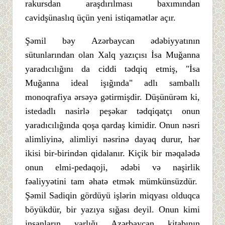
rakursdan araşdırılması baxımından
cavidşünaslıq üçün yeni istiqamətlər açır.
Şəmil bəy Azərbaycan ədəbiyyatının
sütunlarından olan Xalq yazıçısı İsa Muğanna
yaradıcılığını da ciddi tədqiq etmiş, "İsa
Muğanna ideal işığında" adlı samballı
monoqrafiya ərsəyə gətirmişdir. Düşünürəm ki,
istedadlı nasirlə peşəkar tədqiqatçı onun
yaradıcılığında qoşa qardaş kimidir. Onun nəsri
alimliyinə, alimliyi nəsrinə dayaq durur, hər
ikisi bir-birindən qidalanır. Kiçik bir məqalədə
onun elmi-pedaqoji, ədəbi və naşirlik
fəaliyyətini tam əhatə etmək mümkünsüzdür.
Şəmil Sadiqin gördüyü işlərin miqyası olduqca
böyükdür, bir yazıya sığası deyil. Onun kimi
insanların varlığı Azərbaycan kitabının