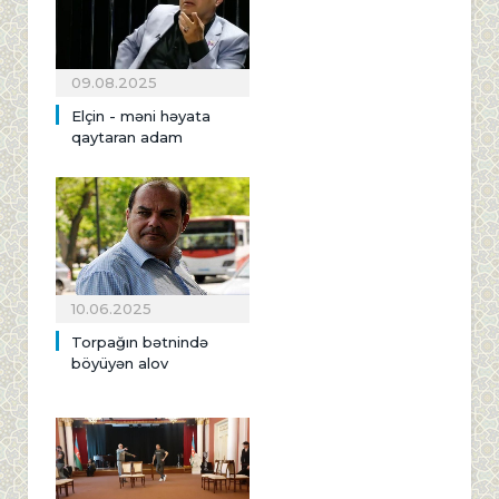
09.08.2025
Elçin - məni həyata
qaytaran adam
10.06.2025
Torpağın bətnində
böyüyən alov