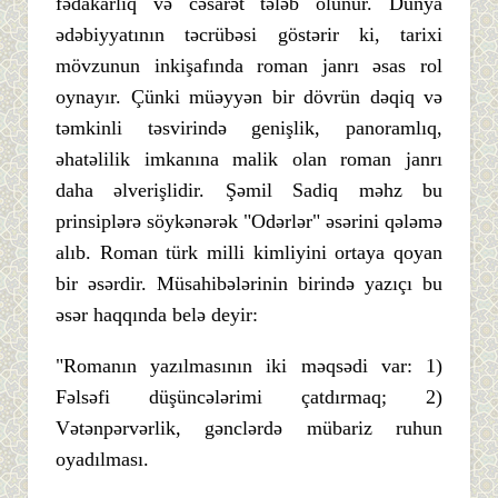
fədakarlıq və cəsarət tələb olunur. Dünya
ədəbiyyatının təcrübəsi göstərir ki, tarixi
mövzunun inkişafında roman janrı əsas rol
oynayır. Çünki müəyyən bir dövrün dəqiq və
təmkinli təsvirində genişlik, panoramlıq,
əhatəlilik imkanına malik olan roman janrı
daha əlverişlidir. Şəmil Sadiq məhz bu
prinsiplərə söykənərək "Odərlər" əsərini qələmə
alıb. Roman türk milli kimliyini ortaya qoyan
bir əsərdir. Müsahibələrinin birində yazıçı bu
əsər haqqında belə deyir:
"Romanın yazılmasının iki məqsədi var: 1)
Fəlsəfi düşüncələrimi çatdırmaq; 2)
Vətənpərvərlik, gənclərdə mübariz ruhun
oyadılması.