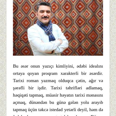
Bu əsər onun yazıçı kimliyini, ədəbi idealını
ortaya qoyan proqram xarakterli bir əsərdir.
Tarixi roman yazmaq olduqca çətin, ağır və
şərəfli bir işdir. Tarixi təhrifləri adlamaq,
həqiqəti tapmaq, müasir həyatın tarixi mənasını
açmaq, dünəndən bu günə gələn yolu arayıb
tapmaq üçün təkcə istedad yetərli deyil, həm də