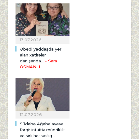
13.07.2026
Əbədi yaddaşda yer
alan xatirələr
danışanda...
- Sara
OSMANLI
12.07.2026
Südabə Ağabalayeva
fərqi: intuitiv müdriklik
və sirli həssaslıq
-