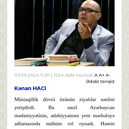
03.09.2024 11:30
| 1524 dəfə oxunub
A
A+
A-
Ədəbi tənqid
Kənan HACI
Müstəqillik dövrü özünün ziyalılar nəslini
yetişdirdi. Bu nəsil Azərbaycan
mədəniyyətinin, ədəbiyyatının yeni mərhələyə
adlamasında mühüm rol oynadı. Həmin