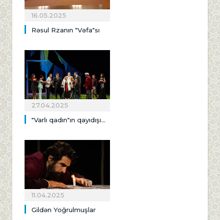
16.05.2025
Rəsul Rzanın "Vəfa"sı
27.04.2025
"Varlı qadın"ın qayıdışı...
11.04.2025
Gildən Yoğrulmuşlar