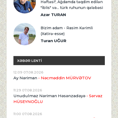
Həftəsi", Ağdamda təqdim edilən
"İblis" və... türk ruhunun qələbəsi
Azər TURAN
Bizim adam - Rasim Kərimli
(Xatirə-esse)
Turan UĞUR
XƏBƏR LENTİ
12:09 07.08.2026
Ay Nəriman
- Nəcməddin MÜRVƏTOV
11:29 07.08.2026
Unudulmaz Nəriman Həsənzadəyə
- Sərvaz
HÜSEYNOĞLU
11:00 07.08.2026