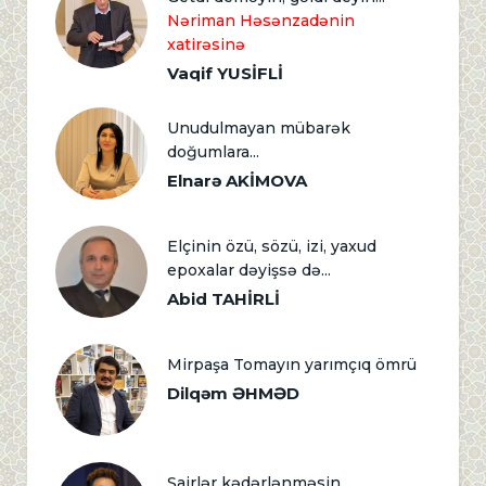
Nəriman Həsənzadənin
xatirəsinə
Vaqif YUSİFLİ
Unudulmayan mübarək
doğumlara...
Elnarə AKİMOVA
Elçinin özü, sözü, izi, yaxud
epoxalar dəyişsə də...
Abid TAHİRLİ
Mirpaşa Tomayın yarımçıq ömrü
Dilqəm ƏHMƏD
Şairlər kədərlənməsin