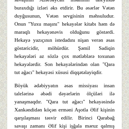
buraxdığı izləri əks etdirir. Bu əsərlər Vətən
duyğusunun, Vətən sevgisinin məhsuludur.
Onun "Yuxu maşını" hekayələr kitabı həm də
maraqlı hekayənəvis olduğunu göstərdi.
Hekayə yazıçının istedadını nişan verən əsas
göstəricidir, möhürdür. Şəmil Sadiqin
hekayələri az sözlə çox mətləblərə toxunan
hekayələrdir. Son hekayələrindən olan "Qara
tut ağacı" hekayəsi xüsusi diqqətəlayiqdir.
Böyük ədəbiyyatın əsas missiyası insan
talelərinə əbədi dəyərlərin ölçüləri ilə
yanaşmaqdır. "Qara tut ağacı" hekayəsində
Xankəndidən köçən erməni Aşotla Əlif kişinin
qarşılaşması təsvir edilir. Birinci Qarabağ
savaşı zamanı Əlif kişi işğala məruz qalmış