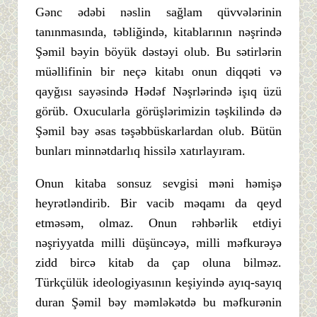
Gənc ədəbi nəslin sağlam qüvvələrinin
tanınmasında, təbliğində, kitablarının nəşrində
Şəmil bəyin böyük dəstəyi olub. Bu sətirlərin
müəllifinin bir neçə kitabı onun diqqəti və
qayğısı sayəsində Hədəf Nəşrlərində işıq üzü
görüb. Oxucularla görüşlərimizin təşkilində də
Şəmil bəy əsas təşəbbüskarlardan olub. Bütün
bunları minnətdarlıq hissilə xatırlayıram.
Onun kitaba sonsuz sevgisi məni həmişə
heyrətləndirib. Bir vacib məqamı da qeyd
etməsəm, olmaz. Onun rəhbərlik etdiyi
nəşriyyatda milli düşüncəyə, milli məfkurəyə
zidd bircə kitab da çap oluna bilməz.
Türkçülük ideologiyasının keşiyində ayıq-sayıq
duran Şəmil bəy məmləkətdə bu məfkurənin