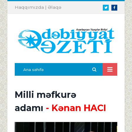
Haqqımızda
|
Əlaqə
Twitter
Facebook
Ana səhifə
Milli məfkurə
adamı
- Kənan HACI