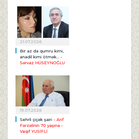
21.07.2026
Bir az da qumru kimi,
anadil kimi ötmək...
-
Sərvaz HÜSEYNOĞLU
19.07.2026
Sehrli çiçək şairi
- Arif
Fərzəlinin 70 yaşına
-
Vaqif YUSİFLİ