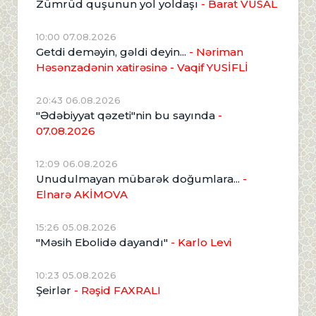
Zümrüd quşunun yol yoldaşı
- Barat VÜSAL
10:00 07.08.2026
Getdi deməyin, gəldi deyin...
- Nəriman
Həsənzadənin xatirəsinə
- Vaqif YUSİFLİ
20:43 06.08.2026
"Ədəbiyyat qəzeti"nin bu sayında
-
07.08.2026
12:09 06.08.2026
Unudulmayan mübarək doğumlara...
-
Elnarə AKİMOVA
15:26 05.08.2026
"Məsih Ebolidə dayandı"
- Karlo Levi
10:23 05.08.2026
Şeirlər
- Rəşid FAXRALI