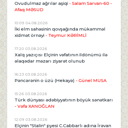
Ovudulmaz ağrılar aşiqi
- Salam Sarvan-60 -
Afaq MƏSUD
10:09 04.08.2026
İki elm sahəsinin qovşağında mükəmməl
xidmət örnəyi
- Teymur KƏRİMLİ
17:20 03.08.2026
Xalq yazıçısı Elçinin vəfatının ildönümü ilə
əlaqədar məzarı ziyarət olunub
16:23 03.08.2026
Pəncərənin o üzü (Hekayə)
- Günel MUSA
15:26 03.08.2026
Türk dünyası ədəbiyyatının böyük sənətkarı
- Vəfa XANOĞLAN
12:09 03.08.2026
Elçinin "Stalin" pyesi C.Cabbarlı adına İrəvan