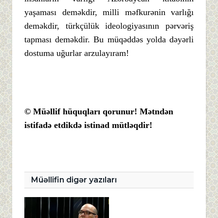
yaşaması deməkdir, milli məfkurənin varlığı
deməkdir, türkçülük ideologiyasının pərvəriş
tapması deməkdir. Bu müqəddəs yolda dəyərli
dostuma uğurlar arzulayıram!
© Müəllif hüquqları qorunur! Mətndən
istifadə etdikdə istinad mütləqdir!
Müəllifin digər yazıları