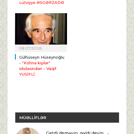
Lütviyyə ƏSGƏRZADƏ
08.07.2026
Gülhüseyn Hüseynoğlu
- "Köhnə kişilər"
silsiləsindən
- Vaqif
YUSİFLİ
MÜƏLLİFLƏR
Getdi deməyin, gəldi deyin...
-