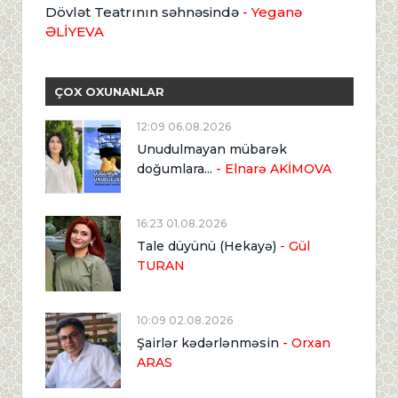
Dövlət Teatrının səhnəsində
- Yeganə
ƏLİYEVA
ÇOX OXUNANLAR
12:09 06.08.2026
Unudulmayan mübarək
doğumlara...
- Elnarə AKİMOVA
16:23 01.08.2026
Tale düyünü (Hekayə)
- Gül
TURAN
10:09 02.08.2026
Şairlər kədərlənməsin
- Orxan
ARAS