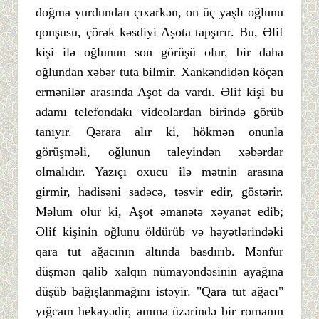
doğma yurdundan çıxarkən, on üç yaşlı oğlunu
qonşusu, çörək kəsdiyi Aşota tapşırır. Bu, Əlif
kişi ilə oğlunun son görüşü olur, bir daha
oğlundan xəbər tuta bilmir. Xankəndidən köçən
ermənilər arasında Aşot da vardı. Əlif kişi bu
adamı telefondakı videolardan birində görüb
tanıyır. Qərara alır ki, hökmən onunla
görüşməli, oğlunun taleyindən xəbərdar
olmalıdır. Yazıçı oxucu ilə mətnin arasına
girmir, hadisəni sadəcə, təsvir edir, göstərir.
Məlum olur ki, Aşot əmanətə xəyanət edib;
Əlif kişinin oğlunu öldürüb və həyətlərindəki
qara tut ağacının altında basdırıb. Mənfur
düşmən qalib xalqın nümayəndəsinin ayağına
düşüb bağışlanmağını istəyir. "Qara tut ağacı"
yığcam hekayədir, amma üzərində bir romanın