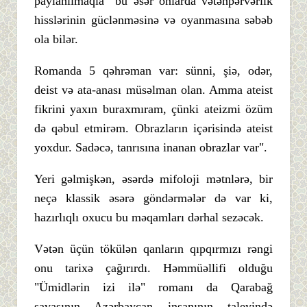
paylanılmaqla bu əsər onlarda vətənpərvərlik
hisslərinin güclənməsinə və oyanmasına səbəb
ola bilər.
Romanda 5 qəhrəman var: sünni, şiə, odər,
deist və ata-anası müsəlman olan. Amma ateist
fikrini yaxın buraxmıram, çünki ateizmi özüm
də qəbul etmirəm. Obrazların içərisində ateist
yoxdur. Sadəcə, tanrısına inanan obrazlar var".
Yeri gəlmişkən, əsərdə mifoloji mətnlərə, bir
neçə klassik əsərə göndərmələr də var ki,
hazırlıqlı oxucu bu məqamları dərhal sezəcək.
Vətən üçün tökülən qanların qıpqırmızı rəngi
onu tarixə çağırırdı. Həmmüəllifi olduğu
"Ümidlərin izi ilə" romanı da Qarabağ
savaşının Azərbaycan insanının taleyində