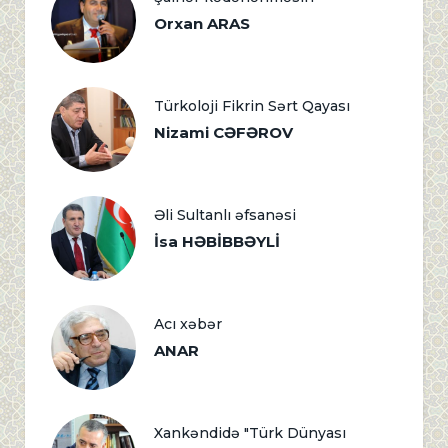
Orxan ARAS
Türkoloji Fikrin Sərt Qayası
Nizami CƏFƏROV
Əli Sultanlı əfsanəsi
İsa HƏBİBBƏYLİ
Acı xəbər
ANAR
Xankəndidə "Türk Dünyası