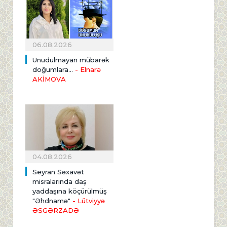
06.08.2026
Unudulmayan mübarək
doğumlara...
- Elnarə
AKİMOVA
04.08.2026
Seyran Səxavət
misralarında daş
yaddaşına köçürülmüş
"Əhdnamə"
- Lütviyyə
ƏSGƏRZADƏ