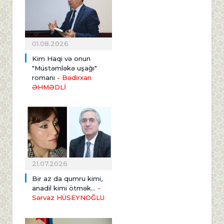
01.08.2026
Kim Haqi və onun
"Müstəmləkə uşağı"
romanı
- Bədirxan
ƏHMƏDLİ
21.07.2026
Bir az da qumru kimi,
anadil kimi ötmək...
-
Sərvaz HÜSEYNOĞLU