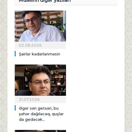
Müəllifin digər yazıları
02.08.2026
Şairlər kədərlənməsin
21.07.2026
Əgər sən getsən, bu
şəhər dağılacaq, quşlar
da gedəcək...