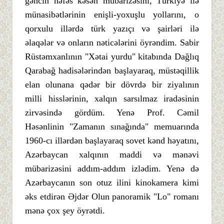
gəncin nəfəs kəsən mübarizəsini, Türkiyə ilə
münasibətlərinin enişli-yoxuşlu yollarını, o
qorxulu illərdə türk yazıçı və şairləri ilə
əlaqələr və onların nəticələrini öyrəndim. Sabir
Rüstəmxanlının "Xətai yurdu" kitabında Dağlıq
Qarabağ hadisələrindən başlayaraq, müstəqillik
elan olunana qədər bir dövrdə bir ziyalının
milli hisslərinin, xalqın sarsılmaz iradəsinin
zirvəsində gördüm. Yenə Prof. Cəmil
Həsənlinin "Zamanın sınağında" memuarında
1960-cı illərdən başlayaraq sovet kənd həyatını,
Azərbaycan xalqının maddi və mənəvi
mübarizəsini addım-addım izlədim. Yenə də
Azərbaycanın son otuz ilini kinokamera kimi
əks etdirən Əjdər Olun panoramik "Lo" romanı
mənə çox şey öyrətdi.