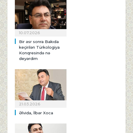
10.07.2026
Bir əsr sonra Bakıda
keçirilən Türkologiya
Konqresində nə
deyərdim
21.03.2026
Əlvida, İlbər Xoca