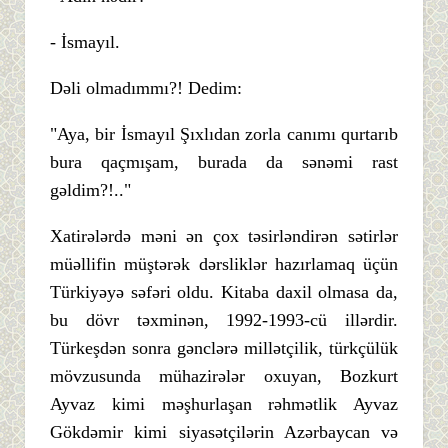
- İsmayıl.
Dəli olmadımmı?! Dedim:
"Aya, bir İsmayıl Şıxlıdan zorla canımı qurtarıb
bura qaçmışam, burada da sənəmi rast
gəldim?!.."
Xatirələrdə məni ən çox təsirləndirən sətirlər
müəllifin müştərək dərsliklər hazırlamaq üçün
Türkiyəyə səfəri oldu. Kitaba daxil olmasa da,
bu dövr təxminən, 1992-1993-cü illərdir.
Türkeşdən sonra gənclərə millətçilik, türkçülük
mövzusunda mühazirələr oxuyan, Bozkurt
Ayvaz kimi məşhurlaşan rəhmətlik Ayvaz
Gökdəmir kimi siyasətçilərin Azərbaycan və