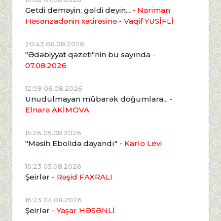
Getdi deməyin, gəldi deyin...
- Nəriman
Həsənzadənin xatirəsinə
- Vaqif YUSİFLİ
20:43 06.08.2026
"Ədəbiyyat qəzeti"nin bu sayında
-
07.08.2026
12:09 06.08.2026
Unudulmayan mübarək doğumlara...
-
Elnarə AKİMOVA
15:26 05.08.2026
"Məsih Ebolidə dayandı"
- Karlo Levi
10:23 05.08.2026
Şeirlər
- Rəşid FAXRALI
16:23 04.08.2026
Şeirlər
- Yaşar HƏSƏNLİ