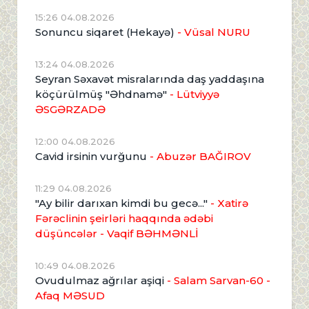
15:26 04.08.2026
Sonuncu siqaret (Hekayə)
- Vüsal NURU
13:24 04.08.2026
Seyran Səxavət misralarında daş yaddaşına
köçürülmüş "Əhdnamə"
- Lütviyyə
ƏSGƏRZADƏ
12:00 04.08.2026
Cavid irsinin vurğunu
- Abuzər BAĞIROV
11:29 04.08.2026
"Ay bilir darıxan kimdi bu gecə..."
- Xatirə
Fərəclinin şeirləri haqqında ədəbi
düşüncələr - Vaqif BƏHMƏNLİ
10:49 04.08.2026
Ovudulmaz ağrılar aşiqi
- Salam Sarvan-60 -
Afaq MƏSUD