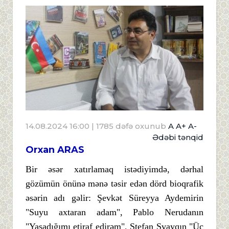
14.08.2024 16:00
| 1785 dəfə oxunub
A
A+
A-
Ədəbi tənqid
Orxan ARAS
Bir əsər xatırlamaq istədiyimdə, dərhal
gözümün önünə mənə təsir edən dörd bioqrafik
əsərin adı gəlir: Şevkət Süreyya Aydemirin
"Suyu axtaran adam", Pablo Nerudanın
"Yaşadığımı etiraf edirəm", Ştefan Svayqın "Üç