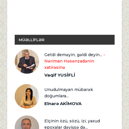
MÜƏLLİFLƏR
Getdi deməyin, gəldi deyin...
-
Nəriman Həsənzadənin
xatirəsinə
Vaqif YUSİFLİ
Unudulmayan mübarək
doğumlara...
Elnarə AKİMOVA
Elçinin özü, sözü, izi, yaxud
epoxalar dəyişsə də...