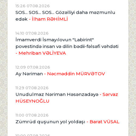
15:26 07.08.2026
SOS... SOS... SOS... Gözəlliyi daha məzmunlu
edək
- İlham RƏHİMLİ
14:10 07.08.2026
İmamverdi İsmayılovun "Labirint"
povestində insan və dilin bədii-fəlsəfi vəhdəti
- Mehriban VƏLİYEVA
12:09 07.08.2026
Ay Nəriman
- Nəcməddin MÜRVƏTOV
11:29 07.08.2026
Unudulmaz Nəriman Həsənzadəyə
- Sərvaz
HÜSEYNOĞLU
11:00 07.08.2026
Zümrüd quşunun yol yoldaşı
- Barat VÜSAL
10:00 07.08.2026