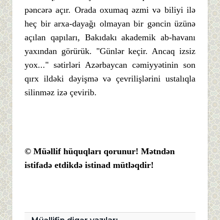
pəncərə açır. Orada oxumaq əzmi və biliyi ilə
heç bir arxa-dayağı olmayan bir gəncin üzünə
açılan qapıları, Bakıdakı akademik ab-havanı
yaxından görürük. "Günlər keçir. Ancaq izsiz
yox..." sətirləri Azərbaycan cəmiyyətinin son
qırx ildəki dəyişmə və çevrilişlərini ustalıqla
silinməz izə çevirib.
© Müəllif hüquqları qorunur! Mətndən
istifadə etdikdə istinad mütləqdir!