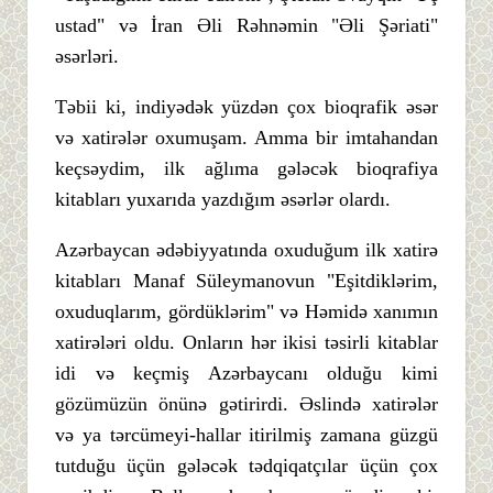
ustad" və İran Əli Rəhnəmin "Əli Şəriati"
əsərləri.
Təbii ki, indiyədək yüzdən çox bioqrafik əsər
və xatirələr oxumuşam. Amma bir imtahandan
keçsəydim, ilk ağlıma gələcək bioqrafiya
kitabları yuxarıda yazdığım əsərlər olardı.
Azərbaycan ədəbiyyatında oxuduğum ilk xatirə
kitabları Manaf Süleymanovun "Eşitdiklərim,
oxuduqlarım, gördüklərim" və Həmidə xanımın
xatirələri oldu. Onların hər ikisi təsirli kitablar
idi və keçmiş Azərbaycanı olduğu kimi
gözümüzün önünə gətirirdi. Əslində xatirələr
və ya tərcümeyi-hallar itirilmiş zamana güzgü
tutduğu üçün gələcək tədqiqatçılar üçün çox