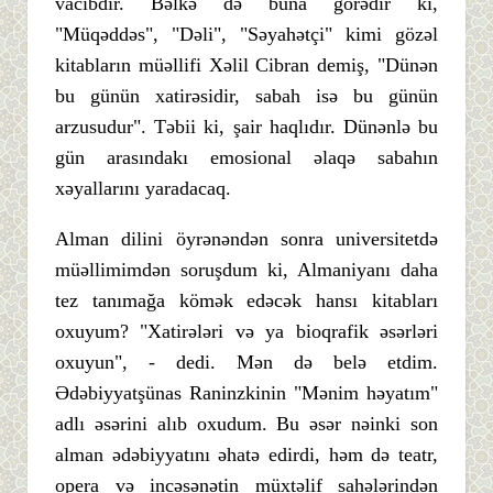
vacibdir. Bəlkə də buna görədir ki,
"Müqəddəs", "Dəli", "Səyahətçi" kimi gözəl
kitabların müəllifi Xəlil Cibran demiş, "Dünən
bu günün xatirəsidir, sabah isə bu günün
arzusudur". Təbii ki, şair haqlıdır. Dünənlə bu
gün arasındakı emosional əlaqə sabahın
xəyallarını yaradacaq.
Alman dilini öyrənəndən sonra universitetdə
müəllimimdən soruşdum ki, Almaniyanı daha
tez tanımağa kömək edəcək hansı kitabları
oxuyum? "Xatirələri və ya bioqrafik əsərləri
oxuyun", - dedi. Mən də belə etdim.
Ədəbiyyatşünas Raninzkinin "Mənim həyatım"
adlı əsərini alıb oxudum. Bu əsər nəinki son
alman ədəbiyyatını əhatə edirdi, həm də teatr,
opera və incəsənətin müxtəlif sahələrindən