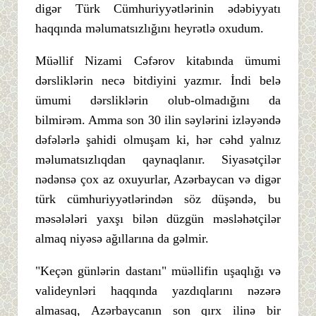
digər Türk Cümhuriyyətlərinin ədəbiyyatı
haqqında məlumatsızlığını heyrətlə oxudum.
Müəllif Nizami Cəfərov kitabında ümumi
dərsliklərin necə bitdiyini yazmır. İndi belə
ümumi dərsliklərin olub-olmadığını da
bilmirəm. Amma son 30 ilin səylərini izləyəndə
dəfələrlə şahidi olmuşam ki, hər cəhd yalnız
məlumatsızlıqdan qaynaqlanır. Siyasətçilər
nədənsə çox az oxuyurlar, Azərbaycan və digər
türk cümhuriyyətlərindən söz düşəndə, bu
məsələləri yaxşı bilən düzgün məsləhətçilər
almaq niyəsə ağıllarına da gəlmir.
"Keçən günlərin dastanı" müəllifin uşaqlığı və
valideynləri haqqında yazdıqlarını nəzərə
almasaq, Azərbaycanın son qırx ilinə bir