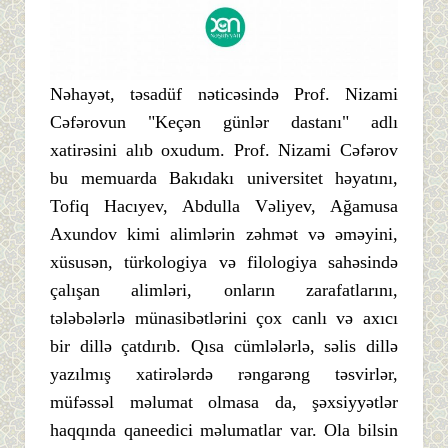
Nəhayət, təsadüf nəticəsində Prof. Nizami
Cəfərovun "Keçən günlər dastanı" adlı
xatirəsini alıb oxudum. Prof. Nizami Cəfərov
bu memuarda Bakıdakı universitet həyatını,
Tofiq Hacıyev, Abdulla Vəliyev, Ağamusa
Axundov kimi alimlərin zəhmət və əməyini,
xüsusən, türkologiya və filologiya sahəsində
çalışan alimləri, onların zarafatlarını,
tələbələrlə münasibətlərini çox canlı və axıcı
bir dillə çatdırıb. Qısa cümlələrlə, səlis dillə
yazılmış xatirələrdə rəngarəng təsvirlər,
müfəssəl məlumat olmasa da, şəxsiyyətlər
haqqında qaneedici məlumatlar var. Ola bilsin