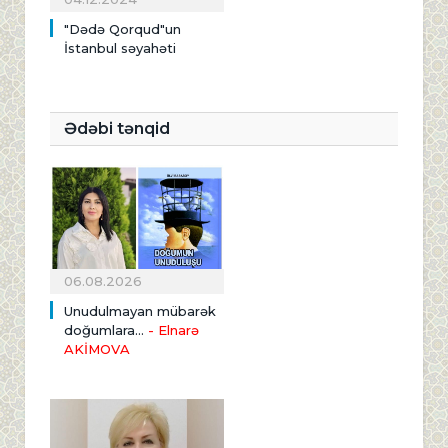
"Dədə Qorqud"un
İstanbul səyahəti
Ədəbi tənqid
06.08.2026
Unudulmayan mübarək
doğumlara...
- Elnarə
AKİMOVA