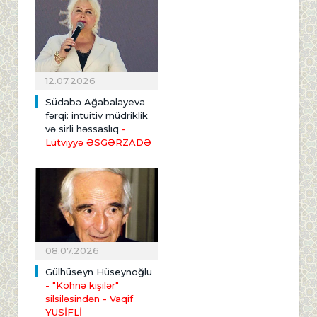
12.07.2026
Südabə Ağabalayeva
fərqi: intuitiv müdriklik
və sirli həssaslıq
-
Lütviyyə ƏSGƏRZADƏ
08.07.2026
Gülhüseyn Hüseynoğlu
- "Köhnə kişilər"
silsiləsindən
- Vaqif
YUSİFLİ