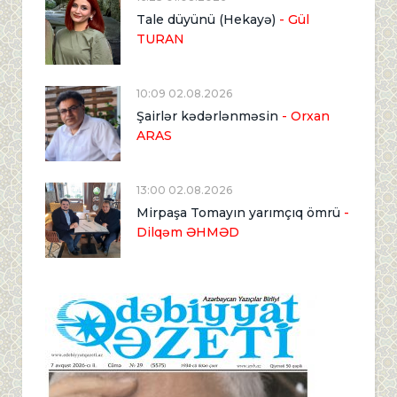
Tale düyünü (Hekayə)
- Gül
TURAN
10:09 02.08.2026
Şairlər kədərlənməsin
- Orxan
ARAS
13:00 02.08.2026
Mirpaşa Tomayın yarımçıq ömrü
-
Dilqəm ƏHMƏD