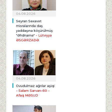
04.08.2026
Seyran Səxavət
misralarında daş
yaddaşına köçürülmüş
"Əhdnamə"
- Lütviyyə
ƏSGƏRZADƏ
04.08.2026
Ovudulmaz ağrılar aşiqi
- Salam Sarvan-60 -
Afaq MƏSUD