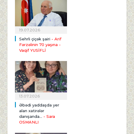
19.07.2026
Sehrli çiçək şairi
- Arif
Fərzəlinin 70 yaşına
-
Vaqif YUSİFLİ
13.07.2026
Əbədi yaddaşda yer
alan xatirələr
danışanda...
- Sara
OSMANLI