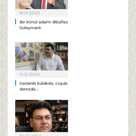
16.01.2025
Bir könül adamı Əbülfəz
Süleymanlı
14.12.2024
Səslənib küləkdə, coşub
dənizdə...
04.12.2024