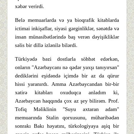
xəbər verirdi.
Belə memuarlarda və ya bioqrafik kitablarda
ictimai inkişaflar, siyasi gərginliklər, sənətdə və
insan münasibətlərində baş verən dəyişikliklər
səlis bir dillə izlənilə bilərdi.
Türkiyədə bəzi dostlarla söhbət edərkən,
onların "Azərbaycanı nə qədər yaxşı tanıyırsan"
dediklərini eşidəndə içimdə bir az da qürur
hissi yaranırdı. Amma Azərbaycandan bir-bir
xatirə kitabları oxuduqca anladım ki,
Azərbaycan haqqında çox az şey bilirəm. Prof.
Tofiq Məliklinin "Suyu axtaran adam"
memuarında Stalin qorxusunu, müharibədən
sonrakı Bakı həyatını, türkologiyaya aşiq bir