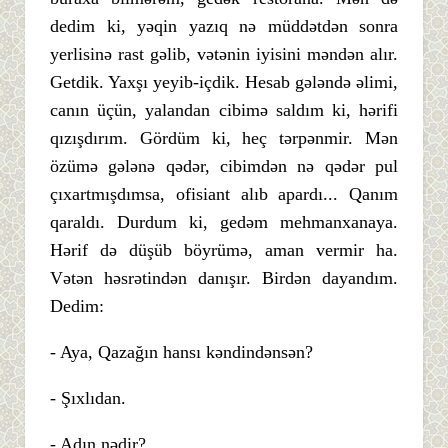
dedim ki, yəqin yazıq nə müddətdən sonra
yerlisinə rast gəlib, vətənin iyisini məndən alır.
Getdik. Yaxşı yeyib-içdik. Hesab gələndə əlimi,
canın üçün, yalandan cibimə saldım ki, hərifi
qızışdırım. Gördüm ki, heç tərpənmir. Mən
özümə gələnə qədər, cibimdən nə qədər pul
çıxartmışdımsa, ofisiant alıb apardı... Qanım
qaraldı. Durdum ki, gedəm mehmanxanaya.
Hərif də düşüb böyrümə, aman vermir ha.
Vətən həsrətindən danışır. Birdən dayandım.
Dedim:
- Aya, Qazağın hansı kəndindənsən?
- Şıxlıdan.
- Adın nədir?