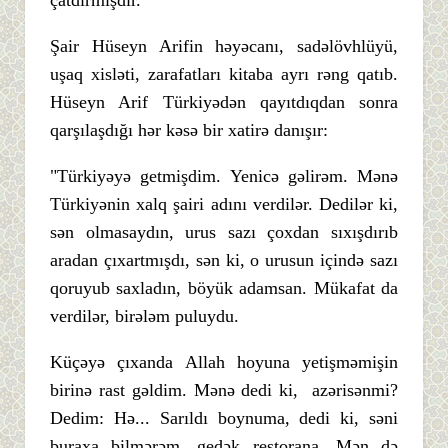
çatdırmışdır.
Şair Hüseyn Arifin həyəcanı, sadəlövhlüyü,
uşaq xisləti, zarafatları kitaba ayrı rəng qatıb.
Hüseyn Arif Türkiyədən qayıtdıqdan sonra
qarşılaşdığı hər kəsə bir xatirə danışır:
"Türkiyəyə getmişdim. Yenicə gəlirəm. Mənə
Türkiyənin xalq şairi adını verdilər. Dedilər ki,
sən olmasaydın, urus sazı çoxdan sıxışdırıb
aradan çıxartmışdı, sən ki, o urusun içində sazı
qoruyub saxladın, böyük adamsan. Mükafat da
verdilər, birələm puluydu.
Küçəyə çıxanda Allah hoyuna yetişməmişin
birinə rast gəldim. Mənə dedi ki, azərisənmi?
Dedim: Hə... Sarıldı boynuma, dedi ki, səni
buraxa bilmərəm, gedək restorana. Mən də