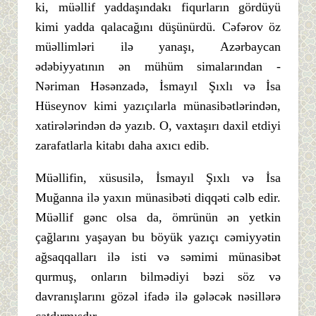
ki, müəllif yaddaşındakı fiqurların gördüyü
kimi yadda qalacağını düşünürdü. Cəfərov öz
müəllimləri ilə yanaşı, Azərbaycan
ədəbiyyatının ən mühüm simalarından -
Nəriman Həsənzadə, İsmayıl Şıxlı və İsa
Hüseynov kimi yazıçılarla münasibətlərindən,
xatirələrindən də yazıb. O, vaxtaşırı daxil etdiyi
zarafatlarla kitabı daha axıcı edib.
Müəllifin, xüsusilə, İsmayıl Şıxlı və İsa
Muğanna ilə yaxın münasibəti diqqəti cəlb edir.
Müəllif gənc olsa da, ömrünün ən yetkin
çağlarını yaşayan bu böyük yazıçı cəmiyyətin
ağsaqqalları ilə isti və səmimi münasibət
qurmuş, onların bilmədiyi bəzi söz və
davranışlarını gözəl ifadə ilə gələcək nəsillərə