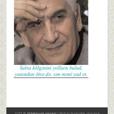
2017 ©
Ədəbiyyat qazeti
| Bütün hüquqlar qorunur