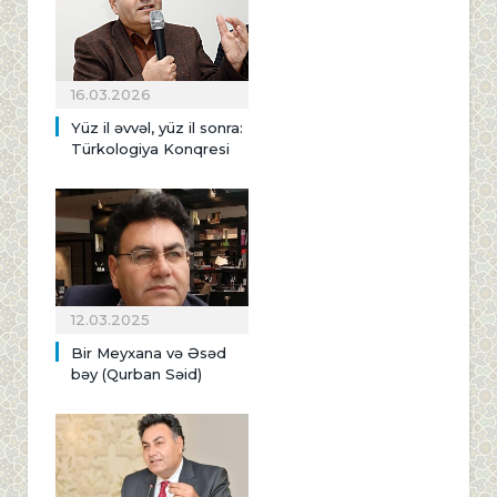
16.03.2026
Yüz il əvvəl, yüz il sonra:
Türkologiya Konqresi
12.03.2025
Bir Meyxana və Əsəd
bəy (Qurban Səid)