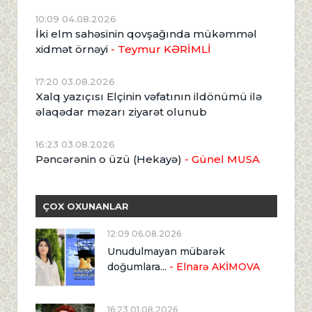
10:09 04.08.2026
İki elm sahəsinin qovşağında mükəmməl
xidmət örnəyi
- Teymur KƏRİMLİ
17:20 03.08.2026
Xalq yazıçısı Elçinin vəfatının ildönümü ilə
əlaqədar məzarı ziyarət olunub
16:23 03.08.2026
Pəncərənin o üzü (Hekayə)
- Günel MUSA
ÇOX OXUNANLAR
12:09 06.08.2026
Unudulmayan mübarək
doğumlara...
- Elnarə AKİMOVA
16:23 01.08.2026