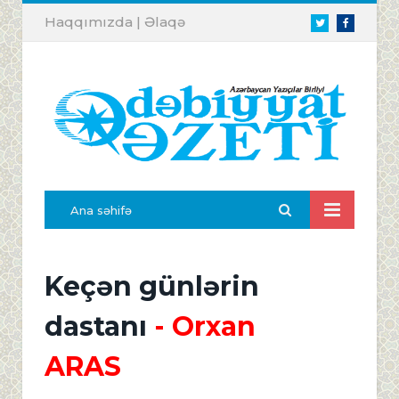
Haqqımızda
|
Əlaqə
Twitter
Facebook
Ana səhifə
Keçən günlərin
dastanı
- Orxan
ARAS