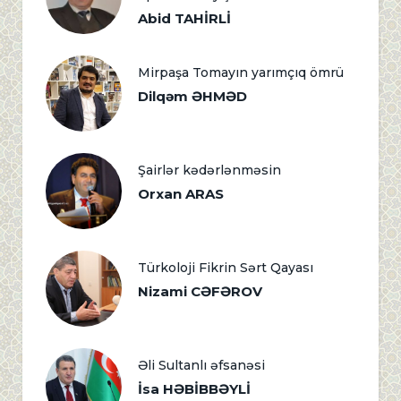
Abid TAHİRLİ
Mirpaşa Tomayın yarımçıq ömrü
Dilqəm ƏHMƏD
Şairlər kədərlənməsin
Orxan ARAS
Türkoloji Fikrin Sərt Qayası
Nizami CƏFƏROV
Əli Sultanlı əfsanəsi
İsa HƏBİBBƏYLİ