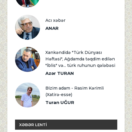
Acı xəbər
ANAR
Xankəndidə "Türk Dünyası
Həftəsi", Ağdamda təqdim edilən
"İblis" və... türk ruhunun qələbəsi
Azər TURAN
Bizim adam - Rasim Kərimli
(Xatirə-esse)
Turan UĞUR
XƏBƏR LENTİ