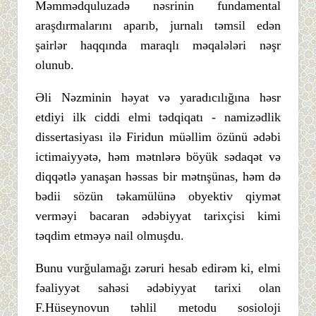
Məmmədquluzadə nəsrinin fundamental
araşdırmalarını aparıb, jurnalı təmsil edən
şairlər haqqında maraqlı məqalələri nəşr
olunub.
Əli Nəzminin həyat və yaradıcılığına həsr
etdiyi ilk ciddi elmi tədqiqatı - namizədlik
dissertasiyası ilə Firidun müəllim özünü ədəbi
ictimaiyyətə, həm mətnlərə böyük sədaqət və
diqqətlə yanaşan həssas bir mətnşünas, həm də
bədii sözün təkamülünə obyektiv qiymət
verməyi bacaran ədəbiyyat tarixçisi kimi
təqdim etməyə nail olmuşdu.
Bunu vurğulamağı zəruri hesab edirəm ki, elmi
fəaliyyət sahəsi ədəbiyyat tarixi olan
F.Hüseynovun təhlil metodu sosioloji