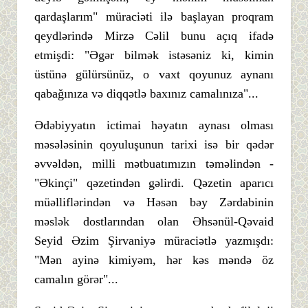
qardaşlarım" müraciəti ilə başlayan proqram
qeydlərində Mirzə Cəlil bunu açıq ifadə
etmişdi: "Əgər bilmək istəsəniz ki, kimin
üstünə gülürsünüz, o vaxt qoyunuz aynanı
qabağınıza və diqqətlə baxınız camalınıza"...
Ədəbiyyatın ictimai həyatın aynası olması
məsələsinin qoyuluşunun tarixi isə bir qədər
əvvəldən, milli mətbuatımızın təməlindən -
"Əkinçi" qəzetindən gəlirdi. Qəzetin aparıcı
müəlliflərindən və Həsən bəy Zərdabinin
məslək dostlarından olan Əhsənül-Qəvaid
Seyid Əzim Şirvaniyə müraciətlə yazmışdı:
"Mən ayinə kimiyəm, hər kəs məndə öz
camalın görər"...