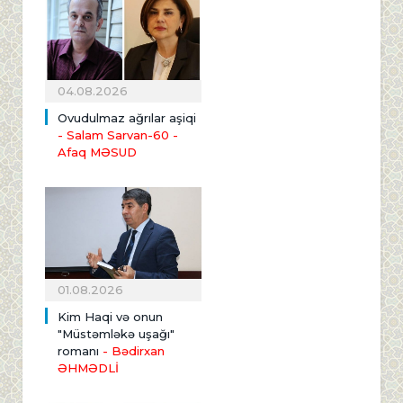
04.08.2026
Ovudulmaz ağrılar aşiqi
- Salam Sarvan-60 -
Afaq MƏSUD
01.08.2026
Kim Haqi və onun
"Müstəmləkə uşağı"
romanı
- Bədirxan
ƏHMƏDLİ