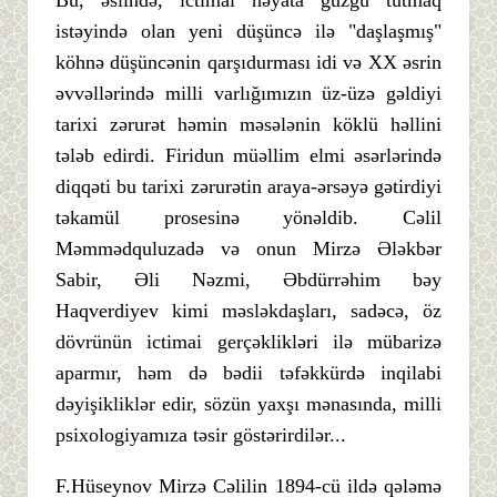
istəyində olan yeni düşüncə ilə "daşlaşmış"
köhnə düşüncənin qarşıdurması idi və XX əsrin
əvvəllərində milli varlığımızın üz-üzə gəldiyi
tarixi zərurət həmin məsələnin köklü həllini
tələb edirdi. Firidun müəllim elmi əsərlərində
diqqəti bu tarixi zərurətin araya-ərsəyə gətirdiyi
təkamül prosesinə yönəldib. Cəlil
Məmmədquluzadə və onun Mirzə Ələkbər
Sabir, Əli Nəzmi, Əbdürrəhim bəy
Haqverdiyev kimi məsləkdaşları, sadəcə, öz
dövrünün ictimai gerçəklikləri ilə mübarizə
aparmır, həm də bədii təfəkkürdə inqilabi
dəyişikliklər edir, sözün yaxşı mənasında, milli
psixologiyamıza təsir göstərirdilər...
F.Hüseynov Mirzə Cəlilin 1894-cü ildə qələmə