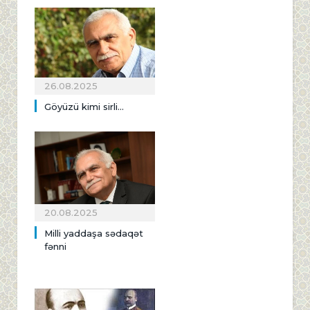
26.08.2025
Göyüzü kimi sirli...
20.08.2025
Milli yaddaşa sədaqət
fənni