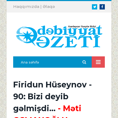
Haqqımızda
|
Əlaqə
Twitter
Facebook
Ana səhifə
Firidun Hüseynov -
90: Bizi deyib
gəlmişdi...
- Məti