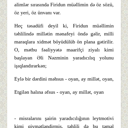
alimlər sırasında Firidun müəllimin də öz sözü,
öz yeri, öz ünvanı var.
Heç təsadüfi deyil ki, Firidun müəllimin
təhlilində millətin mənafeyi öndə gəlir, milli
maraqlara xidmət böyüdülüb ön plana gətirilir.
O, mətbu fəaliyyətə maarifçi ziyalı kimi
başlayan Əli Nəzminin yaradıcılıq yolunu
işıqlandırarkən;
Eylə bir dərdini məhsus - oyan, ay millət, oyan,
Etgilən halına əfsus - oyan, ay millət, oyan
- misralarını şairin yaradıcılığının leytmotivi
kimi qiymətləndirmiş, təhlili də bu təməl