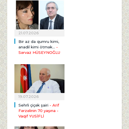
21.07.2026
Bir az da qumru kimi,
anadil kimi ötmək...
-
Sərvaz HÜSEYNOĞLU
19.07.2026
Sehrli çiçək şairi
- Arif
Fərzəlinin 70 yaşına
-
Vaqif YUSİFLİ