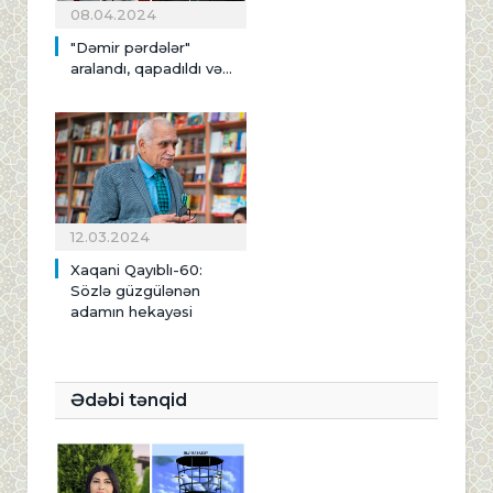
08.04.2024
"Dəmir pərdələr"
aralandı, qapadıldı və...
12.03.2024
Xaqani Qayıblı-60:
Sözlə güzgülənən
adamın hekayəsi
Ədəbi tənqid