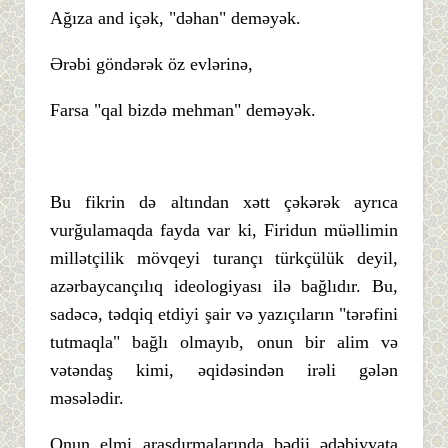
Ağıza and içək, "dəhan" deməyək.
Ərəbi göndərək öz evlərinə,
Farsa "qal bizdə mehman" deməyək.
Bu fikrin də altından xətt çəkərək ayrıca
vurğulamaqda fayda var ki, Firidun müəllimin
millətçilik mövqeyi turançı türkçülük deyil,
azərbaycançılıq ideologiyası ilə bağlıdır. Bu,
sadəcə, tədqiq etdiyi şair və yazıçıların "tərəfini
tutmaqla" bağlı olmayıb, onun bir alim və
vətəndaş kimi, əqidəsindən irəli gələn
məsələdir.
Onun elmi araşdırmalarında bədii ədəbiyyata