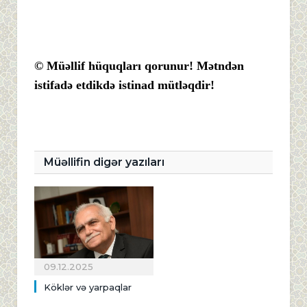
© Müəllif hüquqları qorunur! Mətndən
istifadə etdikdə istinad mütləqdir!
Müəllifin digər yazıları
09.12.2025
Köklər və yarpaqlar