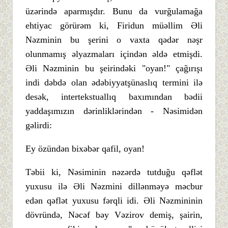
üzərində aparmışdır. Bunu da vurğulamağa
ehtiyac görürəm ki, Firidun müəllim Əli
Nəzminin bu şerini o vaxta qədər nəşr
olunmamış əlyazmaları içindən əldə etmişdi.
Əli Nəzminin bu şeirindəki "oyan!" çağırışı
indi dəbdə olan ədəbiyyatşünaslıq termini ilə
desək, intertekstuallıq baxımından bədii
yaddaşımızın dərinliklərindən - Nəsimidən
gəlirdi:
Ey özündən bixəbər qafil, oyan!
Təbii ki, Nəsiminin nəzərdə tutduğu qəflət
yuxusu ilə Əli Nəzmini dillənməyə məcbur
edən qəflət yuxusu fərqli idi. Əli Nəzmininin
dövründə, Nəcəf bəy Vəzirov demiş, şairin,