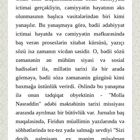
ictimai gerçəkliyin, cəmiyyətin həyatının əks
olunmasının başlıca vasitələrindən biri kimi
yanaşılır. Bu yanaşmaya görə, bədii ədəbiyyat
ictimai həyatda və cəmiyyətin məfkurəsində
baş verən proseslərin xitabət kürsüsü, yazıçı
sözü isə zamanın vicdan səsidir. O, bədii sözü
zəmanənin ən mühüm siyasi və sosial
hadisələri ilə, millətin tarixi ilə bir arada
görməyə, bədii sözə zəmanənin güzgüsü kimi
baxmağa üstünlük verirdi. Əslində bu yanaşma
ilə onun tədqiqat obyektinin - "Molla
Nəsrəddin" ədəbi məktəbinin tarixi missiyası
arasında ayrılmaz bir bütövlük var. Jurnalın baş
məqaləsində, Firidun müəllimin yazılarında və
söhbətlərində tez-tez yada salmağı sevdiyi "Sizi
deyib gəlmişəm, ey mənim müsəlman