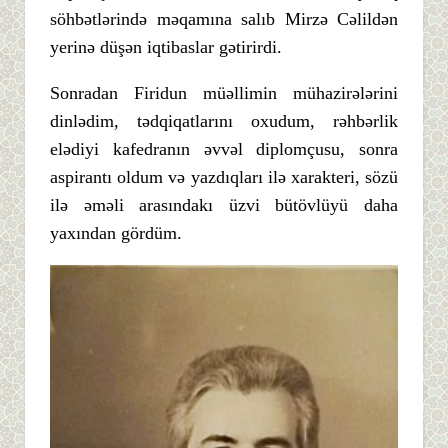
söhbətlərində məqamına salıb Mirzə Cəlildən
yerinə düşən iqtibaslar gətirirdi.
Sonradan Firidun müəllimin mühazirələrini
dinlədim, tədqiqatlarını oxudum, rəhbərlik
elədiyi kafedranın əvvəl diplomçusu, sonra
aspirantı oldum və yazdıqları ilə xarakteri, sözü
ilə əməli arasındakı üzvi bütövlüyü daha
yaxından gördüm.