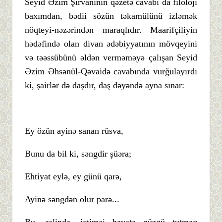
Seyid Əzim Şirvaninin qəzetə cavabı da filoloji
baxımdan, bədii sözün təkamülünü izləmək
nöqteyi-nəzərindən maraqlıdır. Maarifçiliyin
hədəfində olan divan ədəbiyyatının mövqeyini
və təəssübünü əldən verməməyə çalışan Seyid
Əzim Əhsənül-Qəvaidə cavabında vurğulayırdı
ki, şairlər də daşdır, daş dəyəndə ayna sınar:
Ey özün ayinə sanan rüsva,
Bunu da bil ki, səngdir şüəra;
Ehtiyat eylə, ey günü qarə,
Ayinə səngdən olur parə...
Bu, əslində, ictimai həyata güzgü tutmaq