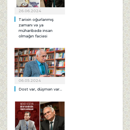
26.06.2024
Tarixin oğurlanmış
zamanı və ya
müharibədə insan
olmağın faciəsi
06.05.2024
Dost var, düşmən var...