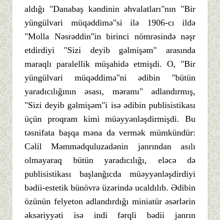
aldığı "Danabaş kəndinin əhvalatları"nın "Bir
yüngülvari müqəddimə"si ilə 1906-cı ildə
"Molla Nəsrəddin"in birinci nömrəsində nəşr
etdirdiyi "Sizi deyib gəlmişəm" arasında
maraqlı paralellik müşahidə etmişdi. O, "Bir
yüngülvari müqəddimə"ni ədibin "bütün
yaradıcılığının əsası, məramı" adlandırmış,
"Sizi deyib gəlmişəm"i isə ədibin publisistikası
üçün proqram kimi müəyyənləşdirmişdi. Bu
təsnifata başqa məna da vermək mümkündür:
Cəlil Məmmədquluzadənin janrından asılı
olmayaraq bütün yaradıcılığı, eləcə də
publisistikası başlanğıcda müəyyənləşdirdiyi
bədii-estetik bünövrə üzərində ucaldılıb. Ədibin
özünün felyeton adlandırdığı miniatür əsərlərin
əksəriyyəti isə indi fərqli bədii janrın