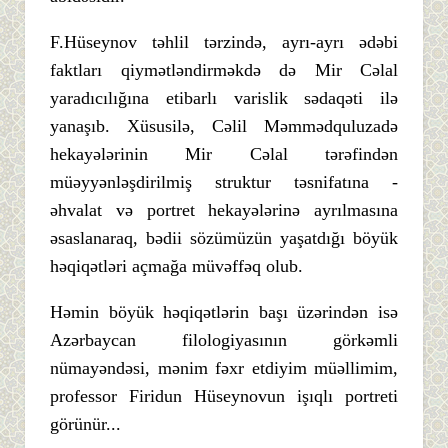
F.Hüseynov təhlil tərzində, ayrı-ayrı ədəbi
faktları qiymətləndirməkdə də Mir Cəlal
yaradıcılığına etibarlı varislik sədaqəti ilə
yanaşıb. Xüsusilə, Cəlil Məmmədquluzadə
hekayələrinin Mir Cəlal tərəfindən
müəyyənləşdirilmiş struktur təsnifatına -
əhvalat və portret hekayələrinə ayrılmasına
əsaslanaraq, bədii sözümüzün yaşatdığı böyük
həqiqətləri açmağa müvəffəq olub.
Həmin böyük həqiqətlərin başı üzərindən isə
Azərbaycan filologiyasının görkəmli
nümayəndəsi, mənim fəxr etdiyim müəllimim,
professor Firidun Hüseynovun işıqlı portreti
görünür...