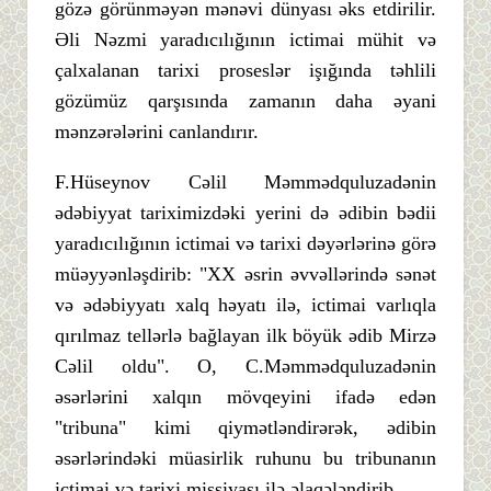
gözə görünməyən mənəvi dünyası əks etdirilir.
Əli Nəzmi yaradıcılığının ictimai mühit və
çalxalanan tarixi proseslər işığında təhlili
gözümüz qarşısında zamanın daha əyani
mənzərələrini canlandırır.
F.Hüseynov Cəlil Məmmədquluzadənin
ədəbiyyat tariximizdəki yerini də ədibin bədii
yaradıcılığının ictimai və tarixi dəyərlərinə görə
müəyyənləşdirib: "XX əsrin əvvəllərində sənət
və ədəbiyyatı xalq həyatı ilə, ictimai varlıqla
qırılmaz tellərlə bağlayan ilk böyük ədib Mirzə
Cəlil oldu". O, C.Məmmədquluzadənin
əsərlərini xalqın mövqeyini ifadə edən
"tribuna" kimi qiymətləndirərək, ədibin
əsərlərindəki müasirlik ruhunu bu tribunanın
ictimai və tarixi missiyası ilə əlaqələndirib.