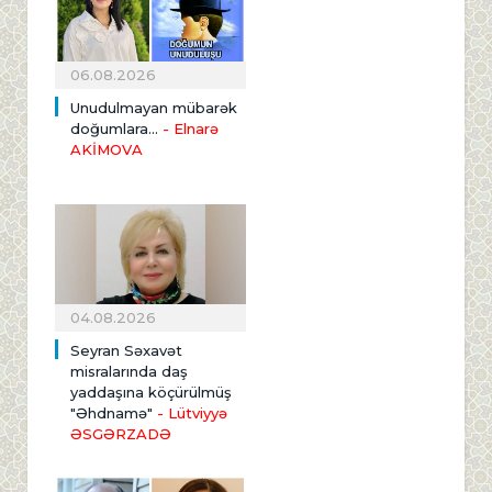
06.08.2026
Unudulmayan mübarək
doğumlara...
- Elnarə
AKİMOVA
04.08.2026
Seyran Səxavət
misralarında daş
yaddaşına köçürülmüş
"Əhdnamə"
- Lütviyyə
ƏSGƏRZADƏ