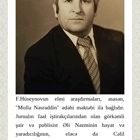
F.Hüseynovun elmi araşdırmaları, əsasən,
"Molla Nəsrəddin" ədəbi məktəbi ilə bağlıdır.
Jurnalın fəal iştirakçılarından olan görkəmli
şair və publisist Əli Nəzminin həyat və
yaradıcılığının, eləcə də Cəlil