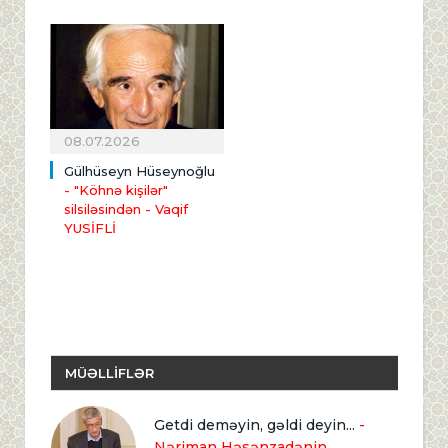
08.07.2026
Gülhüseyn Hüseynoğlu
- "Köhnə kişilər"
silsiləsindən
- Vaqif
YUSİFLİ
MÜƏLLİFLƏR
Getdi deməyin, gəldi deyin...
-
Nəriman Həsənzadənin