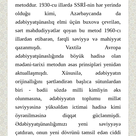
metoddur. 1930-cu illərdə SSRİ-nin hər yerində
olduğu kimi, Azərbaycanda da
ədəbiyyatşünaslıq elmi üçün buxova çevrilən,
sərt məhdudiyyətlər qoyan bu metod 1960-cı
illərdən etibarən, fərqli səviyyə və mahiyyət
qazanmışdı. Vaxtilə Avropa
ədəbiyyatşünaslığında böyük hadisə olan
mədəni-tarixi metodun əsas prinsipləri yenidən
aktuallaşmışdı. Xüsusilə, ədəbiyyatın
orijinallığını şərtləndirən başlıca sütunlardan
biri - bədii sözdə milli kimliyin əks
olunmasına, ədəbiyyatın toplumu millət
səviyyəsinə yüksəldən ictimai hadisə kimi
öyrənilməsinə diqqət güclənmişdi.
Ədəbiyyatşünaslığımızı yeni səviyyəyə
çatdıran, onun yeni dövrünü təmsil edən ciddi