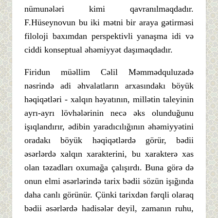
nümunələri kimi qavranılmaqdadır.
F.Hüseynovun bu iki mətni bir araya gətirməsi
filoloji baxımdan perspektivli yanaşma idi və
ciddi konseptual əhəmiyyət daşımaqdadır.
Firidun müəllim Cəlil Məmmədquluzadə
nəsrində adi əhvalatların arxasındakı böyük
həqiqətləri - xalqın həyatının, millətin taleyinin
ayrı-ayrı lövhələrinin necə əks olunduğunu
işıqlandırır, ədibin yaradıcılığının əhəmiyyətini
oradakı böyük həqiqətlərdə görür, bədii
əsərlərdə xalqın xarakterini, bu xarakterə xas
olan təzadları oxumağa çalışırdı. Buna görə də
onun elmi əsərlərində tarix bədii sözün işığında
daha canlı görünür. Çünki tarixdən fərqli olaraq
bədii əsərlərdə hadisələr deyil, zamanın ruhu,