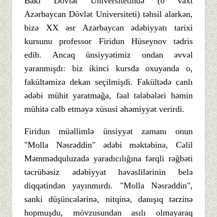
Bakı Dövlət Universitetində (o vaxt
Azərbaycan Dövlət Universiteti) təhsil alarkən,
bizə XX əsr Azərbaycan ədəbiyyatı tarixi
kursunu professor Firidun Hüseynov tədris
edib. Ancaq ünsiyyətimiz ondan əvvəl
yaranmışdı: biz ikinci kursda oxuyanda o,
fakültəmizə dekan seçilmişdi. Fakültədə canlı
ədəbi mühit yaratmağa, fəal tələbələri həmin
mühitə cəlb etməyə xüsusi əhəmiyyət verirdi.
Firidun müəllimlə ünsiyyət zamanı onun
"Molla Nəsrəddin" ədəbi məktəbinə, Cəlil
Məmmədquluzadə yaradıcılığına fərqli rəğbəti
təcrübəsiz ədəbiyyat həvəslilərinin belə
diqqətindən yayınmırdı. "Molla Nəsrəddin",
sanki düşüncələrinə, nitqinə, danışıq tərzinə
hopmuşdu, mövzusundan asılı olmayaraq