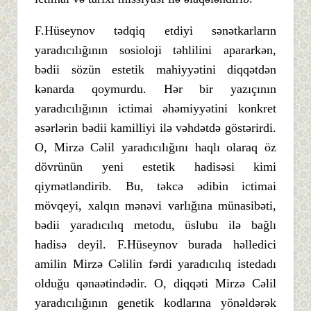
F.Hüseynov tədqiq etdiyi sənətkarların
yaradıcılığının sosioloji təhlilini apararkən,
bədii sözün estetik mahiyyətini diqqətdən
kənarda qoymurdu. Hər bir yazıçının
yaradıcılığının ictimai əhəmiyyətini konkret
əsərlərin bədii kamilliyi ilə vəhdətdə göstərirdi.
O, Mirzə Cəlil yaradıcılığını haqlı olaraq öz
dövrünün yeni estetik hadisəsi kimi
qiymətləndirib. Bu, təkcə ədibin ictimai
mövqeyi, xalqın mənəvi varlığına münasibəti,
bədii yaradıcılıq metodu, üslubu ilə bağlı
hadisə deyil. F.Hüseynov burada həlledici
amilin Mirzə Cəlilin fərdi yaradıcılıq istedadı
olduğu qənaətindədir. O, diqqəti Mirzə Cəlil
yaradıcılığının genetik kodlarına yönəldərək