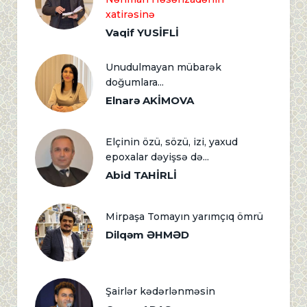
xatirəsinə
Vaqif YUSİFLİ
Unudulmayan mübarək
doğumlara...
Elnarə AKİMOVA
Elçinin özü, sözü, izi, yaxud
epoxalar dəyişsə də...
Abid TAHİRLİ
Mirpaşa Tomayın yarımçıq ömrü
Dilqəm ƏHMƏD
Şairlər kədərlənməsin