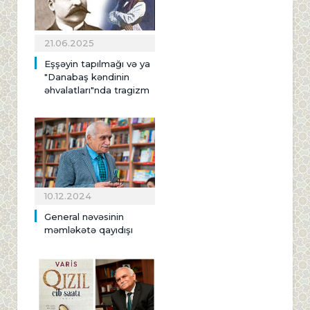
21.06.2025
Eşşəyin tapılmağı və ya
"Danabaş kəndinin
əhvalatları"nda tragizm
10.12.2024
General nəvəsinin
məmləkətə qayıdışı