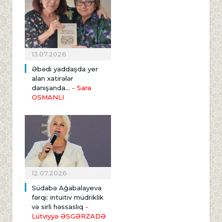
13.07.2026
Əbədi yaddaşda yer
alan xatirələr
danışanda...
- Sara
OSMANLI
12.07.2026
Südabə Ağabalayeva
fərqi: intuitiv müdriklik
və sirli həssaslıq
-
Lütviyyə ƏSGƏRZADƏ