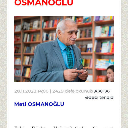
OSMANOĞLU
28.11.2023 14:00
| 2429 dəfə oxunub
A
A+
A-
Ədəbi tənqid
Məti OSMANOĞLU