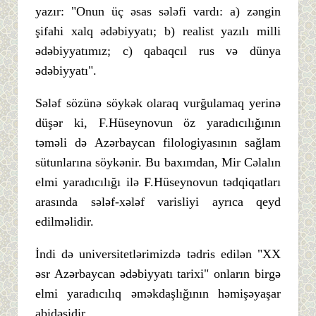
yazır: "Onun üç əsas sələfi vardı: a) zəngin
şifahi xalq ədəbiyyatı; b) realist yazılı milli
ədəbiyyatımız; c) qabaqcıl rus və dünya
ədəbiyyatı".
Sələf sözünə söykək olaraq vurğulamaq yerinə
düşər ki, F.Hüseynovun öz yaradıcılığının
təməli də Azərbaycan filologiyasının sağlam
sütunlarına söykənir. Bu baxımdan, Mir Cəlalın
elmi yaradıcılığı ilə F.Hüseynovun tədqiqatları
arasında sələf-xələf varisliyi ayrıca qeyd
edilməlidir.
İndi də universitetlərimizdə tədris edilən "XX
əsr Azərbaycan ədəbiyyatı tarixi" onların birgə
elmi yaradıcılıq əməkdaşlığının həmişəyaşar
abidəsidir.