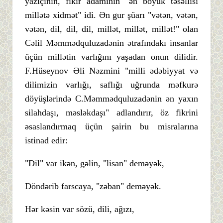
yazıçının, fikir adamının "ən böyük təsəllisi
millətə xidmət" idi. Ən gur şüarı "vətən, vətən,
vətən, dil, dil, dil, millət, millət, millət!" olan
Cəlil Məmmədquluzadənin ətrafındakı insanlar
üçün millətin varlığını yaşadan onun dilidir.
F.Hüseynov Əli Nəzmini "milli ədəbiyyat və
dilimizin varlığı, saflığı uğrunda məfkurə
döyüşlərində C.Məmmədquluzadənin ən yaxın
silahdaşı, məsləkdaşı" adlandırır, öz fikrini
əsaslandırmaq üçün şairin bu misralarına
istinad edir:
"Dil" var ikən, gəlin, "lisan" deməyək,
Döndərib farscaya, "zəban" deməyək.
Hər kəsin var sözü, dili, ağızı,