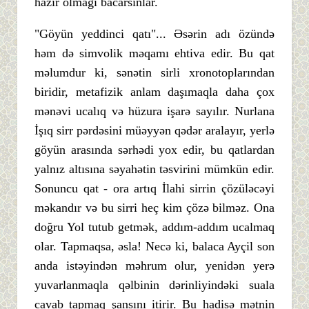
hazır olmağı bacarsınlar.
"Göyün yeddinci qatı"... Əsərin adı özündə
həm də simvolik məqamı ehtiva edir. Bu qat
məlumdur ki, sənətin sirli xronotoplarından
biridir, metafizik anlam daşımaqla daha çox
mənəvi ucalıq və hüzura işarə sayılır. Nurlana
İşıq sirr pərdəsini müəyyən qədər aralayır, yerlə
göyün arasında sərhədi yox edir, bu qatlardan
yalnız altısına səyahətin təsvirini mümkün edir.
Sonuncu qat - ora artıq İlahi sirrin çözüləcəyi
məkandır və bu sirri heç kim çözə bilməz. Ona
doğru Yol tutub getmək, addım-addım ucalmaq
olar. Tapmaqsa, əsla! Necə ki, balaca Ayçil son
anda istəyindən məhrum olur, yenidən yerə
yuvarlanmaqla qəlbinin dərinliyindəki suala
cavab tapmaq şansını itirir. Bu hadisə mətnin