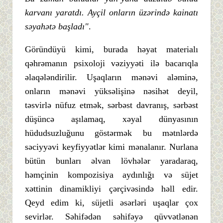
karvanı yaratdı. Ayçil onların üzərində kainatı
səyahətə başladı"
.
Göründüyü kimi, burada həyat materialı
qəhrəmanın psixoloji vəziyyəti ilə bacarıqla
əlaqələndirilir. Uşaqların mənəvi aləminə,
onların mənəvi yüksəlişinə nəsihət deyil,
təsvirlə nüfuz etmək, sərbəst davranış, sərbəst
düşüncə aşılamaq, xəyal dünyasının
hüdudsuzluğunu göstərmək bu mətnlərdə
səciyyəvi keyfiyyətlər kimi mənalanır. Nurlana
bütün bunları əlvan lövhələr yaradaraq,
həmçinin kompozisiya aydınlığı və süjet
xəttinin dinamikliyi çərçivəsində həll edir.
Qeyd edim ki, süjetli əsərləri uşaqlar çox
sevirlər. Səhifədən səhifəyə qüvvətlənən