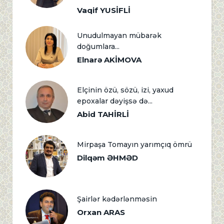
Vaqif YUSİFLİ
Unudulmayan mübarək
doğumlara...
Elnarə AKİMOVA
Elçinin özü, sözü, izi, yaxud
epoxalar dəyişsə də...
Abid TAHİRLİ
Mirpaşa Tomayın yarımçıq ömrü
Dilqəm ƏHMƏD
Şairlər kədərlənməsin
Orxan ARAS