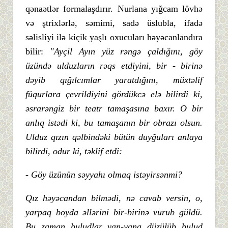
qənaətlər formalaşdırır. Nurlana yığcam lövhə
və ştrixlərlə, səmimi, sadə üslubla, ifadə
səlisliyi ilə kiçik yaşlı oxucuları həyəcanlandıra
bilir:
"Ayçil Ayın yüz rəngə çaldığını, göy
üzündə ulduzların rəqs etdiyini, bir - birinə
dəyib qığılcımlar yaratdığını, müxtəlif
füqurlara çevrildiyini gördükcə elə bilirdi ki,
əsrarəngiz bir teatr tamaşasına baxır. O bir
anlıq istədi ki, bu tamaşanın bir obrazı olsun.
Ulduz qızın qəlbindəki bütün duyğuları anlaya
bilirdi, odur ki, təklif etdi:
- Göy üzünün səyyahı olmaq istəyirsənmi?
Qız həyəcandan bilmədi, nə cavab versin, o,
yarpaq boyda əllərini bir-birinə vurub güldü.
Bu zaman buludlar yan-yana düzülüb bulud