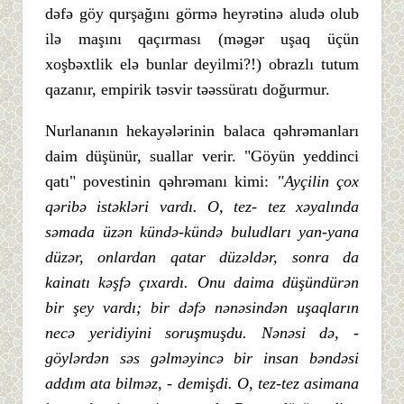
dəfə göy qurşağını görmə heyrətinə aludə olub
ilə maşını qaçırması (məgər uşaq üçün
xoşbəxtlik elə bunlar deyilmi?!) obrazlı tutum
qazanır, empirik təsvir təəssüratı doğurmur.
Nurlananın hekayələrinin balaca qəhrəmanları
daim düşünür, suallar verir. "Göyün yeddinci
qatı" povestinin qəhrəmanı kimi:
"Ayçilin çox
qəribə istəkləri vardı. O, tez- tez xəyalında
səmada üzən kündə-kündə buludları yan-yana
düzər, onlardan qatar düzəldər, sonra da
kainatı kəşfə çıxardı. Onu daima düşündürən
bir şey vardı; bir dəfə nənəsindən uşaqların
necə yeridiyini soruşmuşdu. Nənəsi də, -
göylərdən səs gəlməyincə bir insan bəndəsi
addım ata bilməz, - demişdi. O, tez-tez asimana