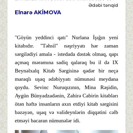
Ədəbi tənqid
Elnarə AKİMOVA
"Göyün yeddinci qatı" Nurlana İşığın yeni
kitabıdır. "Təhsil" nəşriyyatı hər zaman
sərgilədiyi amala - istedada dəstək olmaq, qapı
açmaq məramına sadiq qalaraq bu il də IX
Beynəlxalq Kitab Sərgisinə qədər bir neçə
maraqlı uşaq ədəbiyyatı nümunəsi meydana
qoydu. Sevinc Nuruqızının, Mina Rəşidin,
Aygün Bünyadzadənin, Zahirə Cabirin kitabları
ötən həftə insanların axın etdiyi kitab sərgisini
bəzəyən, uşaq və valideynlərin diqqətini cəlb
etməyi bacaran nümunələr idi.