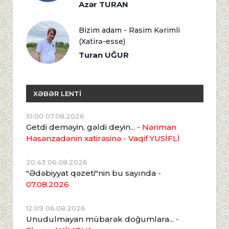
Azər TURAN
Bizim adam - Rasim Kərimli
(Xatirə-esse)
Turan UĞUR
XƏBƏR LENTİ
10:00 07.08.2026
Getdi deməyin, gəldi deyin...
- Nəriman
Həsənzadənin xatirəsinə
- Vaqif YUSİFLİ
20:43 06.08.2026
"Ədəbiyyat qəzeti"nin bu sayında
-
07.08.2026
12:09 06.08.2026
Unudulmayan mübarək doğumlara...
-