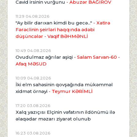
Cavid irsinin vurğunu
- Abuzər BAĞIROV
11:29 04.08.2026
"Ay bilir darıxan kimdi bu gecə..."
- Xatirə
Fərəclinin şeirləri haqqında ədəbi
düşüncələr - Vaqif BƏHMƏNLİ
10:49 04.08.2026
Ovudulmaz ağrılar aşiqi
- Salam Sarvan-60 -
Afaq MƏSUD
10:09 04.08.2026
İki elm sahəsinin qovşağında mükəmməl
xidmət örnəyi
- Teymur KƏRİMLİ
17:20 03.08.2026
Xalq yazıçısı Elçinin vəfatının ildönümü ilə
əlaqədar məzarı ziyarət olunub
16:23 03.08.2026