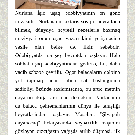
Nurlana İşıq uşaq ədəbiyyatının ən gənc
imzasıdır. Nurlananın axtarış şövqü, heyrətlənə
bilmək, dünyaya heyrətli nəzərlərlə baxmaq
məziyyəti onun uşaq yazarı kimi yetişməsinə
vəsilə olan bəlkə də, ilkin səbəbdir.
Ədəbiyyatda hər şey heyrətdən başlayır. Hələ
söhbət uşaq ədəbiyyatından gedirsə, bu, daha
vacib səbəbə çevrilir. Əgər balacaların qəlbinə
yol tapmaq üçün ruhun saf başlanğıcına
sadiqliyi özündə saxlamısansa, bu artıq mətnin
dəyərini ikiqat artırmaq deməkdir. Nurlananın
da balaca qəhrəmanlarının dünya ilə tanışlığı
heyrətlərindən başlayır. Məsələn, "Şlyapalı
dayanacaq" hekayəsində xoşbəxtlik maşınını
gözləyən qızcığazın yağışda atılıb düşməsi, ilk