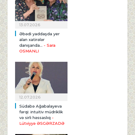
13.07.2026
Əbədi yaddaşda yer
alan xatirələr
danışanda...
- Sara
OSMANLI
12.07.2026
Südabə Ağabalayeva
fərqi: intuitiv müdriklik
və sirli həssaslıq
-
Lütviyyə ƏSGƏRZADƏ