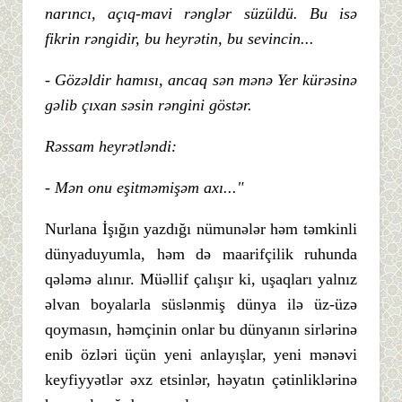
narıncı, açıq-mavi rənglər süzüldü. Bu isə
fikrin rəngidir, bu heyrətin, bu sevincin...
- Gözəldir hamısı, ancaq sən mənə Yer kürəsinə
gəlib çıxan səsin rəngini göstər.
Rəssam heyrətləndi:
- Mən onu eşitməmişəm axı..."
Nurlana İşığın yazdığı nümunələr həm təmkinli
dünyaduyumla, həm də maarifçilik ruhunda
qələmə alınır. Müəllif çalışır ki, uşaqları yalnız
əlvan boyalarla süslənmiş dünya ilə üz-üzə
qoymasın, həmçinin onlar bu dünyanın sirlərinə
enib özləri üçün yeni anlayışlar, yeni mənəvi
keyfiyyətlər əxz etsinlər, həyatın çətinliklərinə