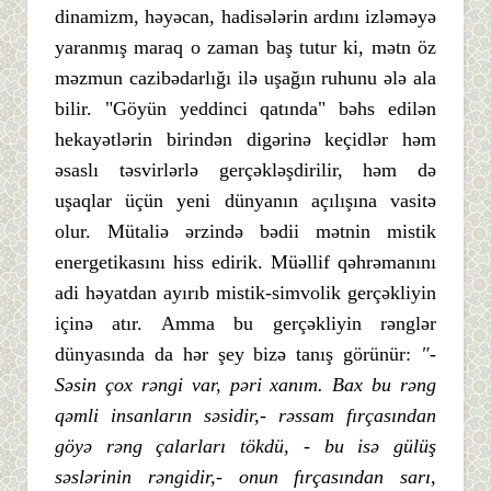
dinamizm, həyəcan, hadisələrin ardını izləməyə
yaranmış maraq o zaman baş tutur ki, mətn öz
məzmun cazibədarlığı ilə uşağın ruhunu ələ ala
bilir. "Göyün yeddinci qatında" bəhs edilən
hekayətlərin birindən digərinə keçidlər həm
əsaslı təsvirlərlə gerçəkləşdirilir, həm də
uşaqlar üçün yeni dünyanın açılışına vasitə
olur. Mütaliə ərzində bədii mətnin mistik
energetikasını hiss edirik. Müəllif qəhrəmanını
adi həyatdan ayırıb mistik-simvolik gerçəkliyin
içinə atır. Amma bu gerçəkliyin rənglər
dünyasında da hər şey bizə tanış görünür:
"-
Səsin çox rəngi var, pəri xanım. Bax bu rəng
qəmli insanların səsidir,- rəssam fırçasından
göyə rəng çalarları tökdü, - bu isə gülüş
səslərinin rəngidir,- onun fırçasından sarı,