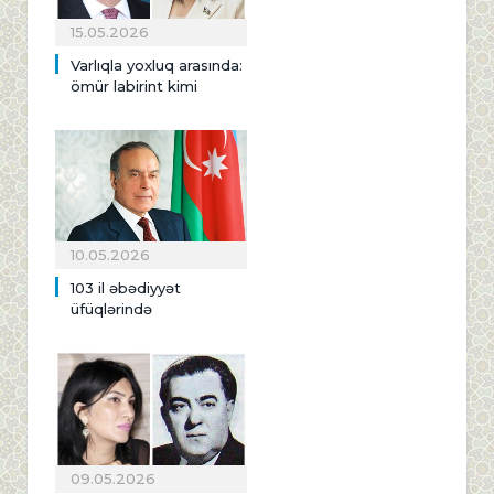
15.05.2026
Varlıqla yoxluq arasında:
ömür labirint kimi
10.05.2026
103 il əbədiyyət
üfüqlərində
09.05.2026