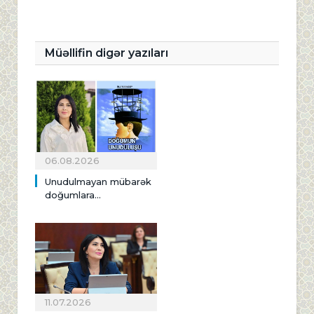
Müəllifin digər yazıları
06.08.2026
Unudulmayan mübarək
doğumlara...
11.07.2026