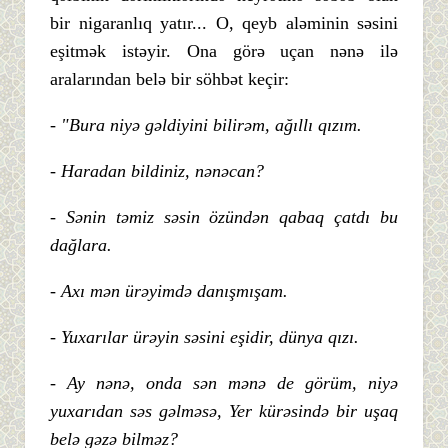
bir nigaranlıq yatır... O, qeyb aləminin səsini
eşitmək istəyir. Ona görə uçan nənə ilə
aralarından belə bir söhbət keçir:
- "Bura niyə gəldiyini bilirəm, ağıllı qızım.
- Haradan bildiniz, nənəcan?
- Sənin təmiz səsin özündən qabaq çatdı bu
dağlara.
- Axı mən ürəyimdə danışmışam.
- Yuxarılar ürəyin səsini eşidir, dünya qızı.
- Ay nənə, onda sən mənə de görüm, niyə
yuxarıdan səs gəlməsə, Yer kürəsində bir uşaq
belə gəzə bilməz?