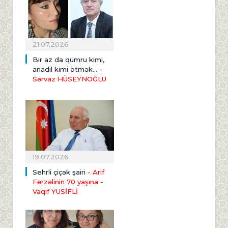
21.07.2026
Bir az da qumru kimi,
anadil kimi ötmək...
-
Sərvaz HÜSEYNOĞLU
19.07.2026
Sehrli çiçək şairi
- Arif
Fərzəlinin 70 yaşına
-
Vaqif YUSİFLİ