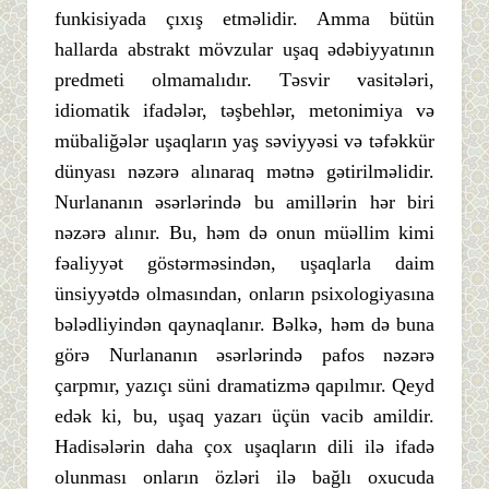
funkisiyada çıxış etməlidir. Amma bütün
hallarda abstrakt mövzular uşaq ədəbiyyatının
predmeti olmamalıdır. Təsvir vasitələri,
idiomatik ifadələr, təşbehlər, metonimiya və
mübaliğələr uşaqların yaş səviyyəsi və təfəkkür
dünyası nəzərə alınaraq mətnə gətirilməlidir.
Nurlananın əsərlərində bu amillərin hər biri
nəzərə alınır. Bu, həm də onun müəllim kimi
fəaliyyət göstərməsindən, uşaqlarla daim
ünsiyyətdə olmasından, onların psixologiyasına
bələdliyindən qaynaqlanır. Bəlkə, həm də buna
görə Nurlananın əsərlərində pafos nəzərə
çarpmır, yazıçı süni dramatizmə qapılmır. Qeyd
edək ki, bu, uşaq yazarı üçün vacib amildir.
Hadisələrin daha çox uşaqların dili ilə ifadə
olunması onların özləri ilə bağlı oxucuda