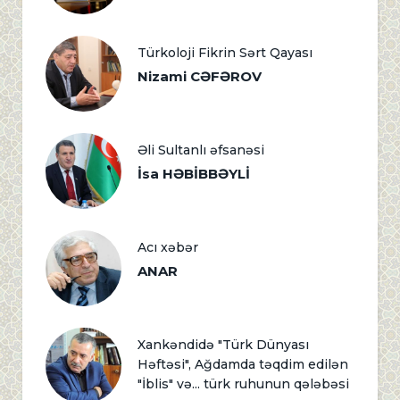
Türkoloji Fikrin Sərt Qayası
Nizami CƏFƏROV
Əli Sultanlı əfsanəsi
İsa HƏBİBBƏYLİ
Acı xəbər
ANAR
Xankəndidə "Türk Dünyası
Həftəsi", Ağdamda təqdim edilən
"İblis" və... türk ruhunun qələbəsi