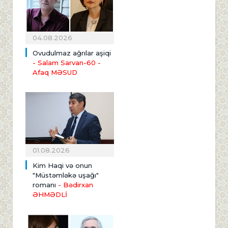
04.08.2026
Ovudulmaz ağrılar aşiqi
- Salam Sarvan-60 -
Afaq MƏSUD
01.08.2026
Kim Haqi və onun
"Müstəmləkə uşağı"
romanı
- Bədirxan
ƏHMƏDLİ