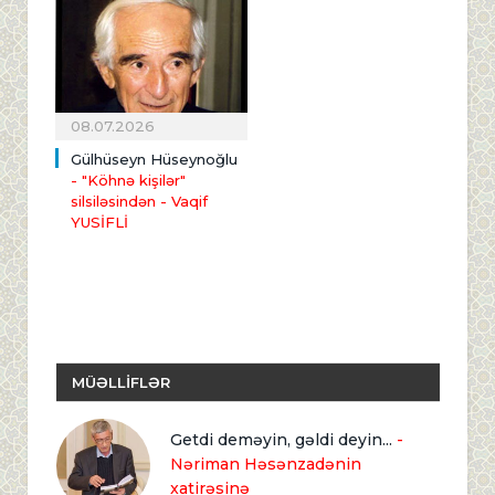
08.07.2026
Gülhüseyn Hüseynoğlu
- "Köhnə kişilər"
silsiləsindən
- Vaqif
YUSİFLİ
MÜƏLLİFLƏR
Getdi deməyin, gəldi deyin...
-
Nəriman Həsənzadənin
xatirəsinə