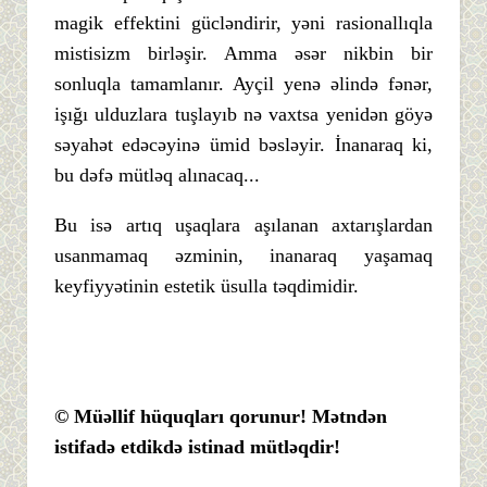
magik effektini gücləndirir, yəni rasionallıqla
mistisizm birləşir. Amma əsər nikbin bir
sonluqla tamamlanır. Ayçil yenə əlində fənər,
işığı ulduzlara tuşlayıb nə vaxtsa yenidən göyə
səyahət edəcəyinə ümid bəsləyir. İnanaraq ki,
bu dəfə mütləq alınacaq...
Bu isə artıq uşaqlara aşılanan axtarışlardan
usanmamaq əzminin, inanaraq yaşamaq
keyfiyyətinin estetik üsulla təqdimidir.
© Müəllif hüquqları qorunur! Mətndən
istifadə etdikdə istinad mütləqdir!