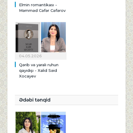
Elmin romantikası -
Məmməd Cəfər Cəfərov
04.05.2026
Qərib və yaralı ruhun
qayıdışı - Xalid Səid
Xocayev
Ədəbi tənqid