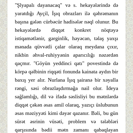
"Şlyapalı dayanacaq" və s. hekayələrində də
yaratdığı Ayçil, İşıq obrazları ilə qəhrəmanın
başına gələn cürbəcür hadisələr nəql olunur. Bu
hekayələrdə diqqət konkret nöqtəyə
istiqamətlənir, gərginlik, həyəcan, təlaş yaxşı
mənada qüvvətli çalar olaraq meydana çıxır,
nikbin əhval-ruhiyyənin aparıcılığı nəzərdən
qaçmır. "Göyün yeddinci qatı" povestində də
körpə qəlbinin riqqəti fonunda kainata aydın bir
baxış yer alır. Nurlana İşıq şairanə bir xəyalla
rəngi, səsi obrazlaşdırmağa nail olur. İdeya
sağlamlığı, dil və ifadə səslisliyi bu mətnlərdə
diqqət çəkən əsas amil olaraq, yazıçı üslubunun
əsas məziyyəti kimi dəyər qazanır. Bəli, bu gün
sürət əsrinin vüsəti, problem və tələbləri
qarşısında bədii mətn zamanı qabaqlayan