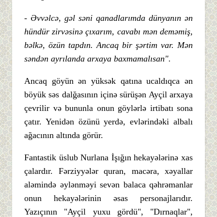
- Əvvəlcə, gəl səni qanadlarımda dünyanın ən
hündür zirvəsinə çıxarım, cavabı mən deməmiş,
bəlkə, özün tapdın. Ancaq bir şərtim var. Mən
səndən ayrılanda arxaya baxmamalısan".
Ancaq göyün ən yüksək qatına ucaldıqca ən
böyük səs dalğasının içinə sürüşən Ayçil arxaya
çevrilir və bununla onun göylərlə irtibatı sona
çatır. Yenidən özünü yerdə, evlərindəki albalı
ağacının altında görür.
Fantastik üslub Nurlana İşığın hekayələrinə xas
çalardır. Fərziyyələr quran, macəra, xəyallar
aləmində əylənməyi sevən balaca qəhrəmanlar
onun hekayələrinin əsas personajlarıdır.
Yazıçının "Ayçil yuxu gördü", "Dırnaqlar",