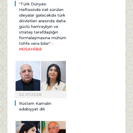
"Türk Dünyası
Həftəsində irəli sürülən
ideyalar gələcəkdə türk
dövlətləri arasında daha
güclü həmrəyliyin və
strateji tərəfdaşlığın
formalaşmasına mühüm
töhfə verə bilər"
-
MÜSAHİBƏ
02.07.2026
Rüstəm Kamalın
ədəbiyyat dili