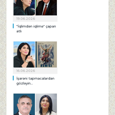
19.06.2026
"İqlimdən iqlimə" çapan
atlı
16.06.2026
İşarəni tapmacalardan
gözləyin...