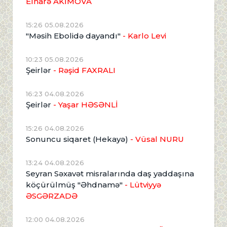
Elnarə AKİMOVA
15:26 05.08.2026
"Məsih Ebolidə dayandı"
- Karlo Levi
10:23 05.08.2026
Şeirlər
- Rəşid FAXRALI
16:23 04.08.2026
Şeirlər
- Yaşar HƏSƏNLİ
15:26 04.08.2026
Sonuncu siqaret (Hekayə)
- Vüsal NURU
13:24 04.08.2026
Seyran Səxavət misralarında daş yaddaşına
köçürülmüş "Əhdnamə"
- Lütviyyə
ƏSGƏRZADƏ
12:00 04.08.2026