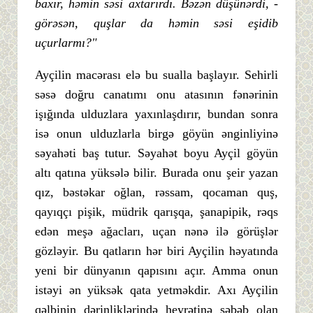
baxır, həmin səsi axtarırdı. Bəzən düşünərdi, -
görəsən, quşlar da həmin səsi eşidib
uçurlarmı?"
Ayçilin macərası elə bu sualla başlayır. Sehirli
səsə doğru canatımı onu atasının fənərinin
işığında ulduzlara yaxınlaşdırır, bundan sonra
isə onun ulduzlarla birgə göyün ənginliyinə
səyahəti baş tutur. Səyahət boyu Ayçil göyün
altı qatına yüksələ bilir. Burada onu şeir yazan
qız, bəstəkar oğlan, rəssam, qocaman quş,
qayıqçı pişik, müdrik qarışqa, şanapipik, rəqs
edən meşə ağacları, uçan nənə ilə görüşlər
gözləyir. Bu qatların hər biri Ayçilin həyatında
yeni bir dünyanın qapısını açır. Amma onun
istəyi ən yüksək qata yetməkdir. Axı Ayçilin
qəlbinin dərinliklərində heyrətinə səbəb olan