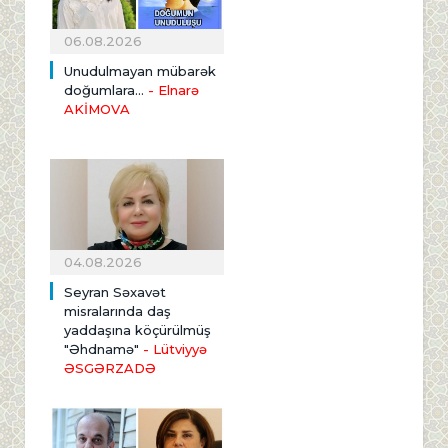
06.08.2026
Unudulmayan mübarək
doğumlara...
- Elnarə
AKİMOVA
04.08.2026
Seyran Səxavət
misralarında daş
yaddaşına köçürülmüş
"Əhdnamə"
- Lütviyyə
ƏSGƏRZADƏ