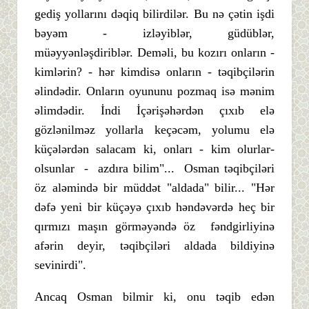
gediş yollarını dəqiq bilirdilər. Bu nə çətin işdi
bəyəm - izləyiblər, güdüblər,
müəyyənləşdiriblər. Deməli, bu kozırı onların -
kimlərin? - hər kimdisə onların - təqibçilərin
əlindədir. Onların oyununu pozmaq isə mənim
əlimdədir. İndi İçərişəhərdən çıxıb elə
gözlənilməz yollarla keçəcəm, yolumu elə
küçələrdən salacam ki, onları - kim olurlar-
olsunlar - azdıra bilim"... Osman təqibçiləri
öz aləmində bir müddət "aldada" bilir... "Hər
dəfə yeni bir küçəyə çıxıb həndəvərdə heç bir
qırmızı maşın görməyəndə öz fəndgirliyinə
afərin deyir, təqibçiləri aldada bildiyinə
sevinirdi".
Ancaq Osman bilmir ki, onu təqib edən