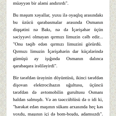
müəyyən bir aləmi andırırdı".
Bu məşum xəyallar, yuxu ilə oyaqlıq arasındakı
bu üzücü qarabasmalar arasında Osmanın
diqqətini nə Bakı, nə də İçərişəhər üçün
səciyyəvi olmayan qırmızı limuzin cəlb edir...
"Onu təqib edən qırmızı limuzini görürdü.
Qırmızı limuzin İçərişəhərin dar küçələrində
gümüşü ay işığında Osmanın dalınca
qarabaqara irəliləyirdi".
Bir tərəfdən ürəyinin döyüntüsü, ikinci tərəfdən
dişovan elektrocihazın uğultusu, üçüncü
tərəfdən də avtomobilin gurultusu Osmanı
haldan salmışdı. Və ən təəccüblüsü də o idi ki,
"hərəkət edən maşının sükanı arxasında heç kəs
yoxdu, maşının içi də bom-boşdu, adamsızdı".