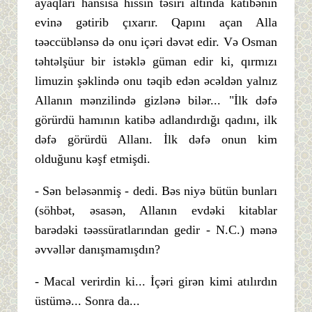
ayaqları hansısa hissin təsiri altında katibənin
evinə gətirib çıxarır. Qapını açan Alla
təəccüblənsə də onu içəri dəvət edir. Və Osman
təhtəlşüur bir istəklə güman edir ki, qırmızı
limuzin şəklində onu təqib edən əcəldən yalnız
Allanın mənzilində gizlənə bilər... "İlk dəfə
görürdü hamının katibə adlandırdığı qadını, ilk
dəfə görürdü Allanı. İlk dəfə onun kim
olduğunu kəşf etmişdi.
- Sən beləsənmiş - dedi. Bəs niyə bütün bunları
(söhbət, əsasən, Allanın evdəki kitablar
barədəki təəssüratlarından gedir - N.C.) mənə
əvvəllər danışmamışdın?
- Macal verirdin ki... İçəri girən kimi atılırdın
üstümə... Sonra da...