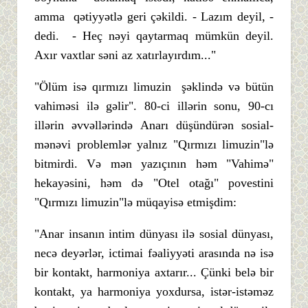
amma qətiyyətlə geri çəkildi. - Lazım deyil, -
dedi. - Heç nəyi qaytarmaq mümkün deyil.
Axır vaxtlar səni az xatırlayırdım..."
"Ölüm isə qırmızı limuzin şəklində və bütün
vahiməsi ilə gəlir". 80-ci illərin sonu, 90-cı
illərin əvvəllərində Anarı düşündürən sosial-
mənəvi problemlər yalnız "Qırmızı limuzin"lə
bitmirdi. Və mən yazıçının həm "Vahimə"
hekayəsini, həm də "Otel otağı" povestini
"Qırmızı limuzin"lə müqayisə etmişdim:
"Anar insanın intim dünyası ilə sosial dünyası,
necə deyərlər, ictimai fəaliyyəti arasında nə isə
bir kontakt, harmoniya axtarır... Çünki belə bir
kontakt, ya harmoniya yoxdursa, istər-istəməz