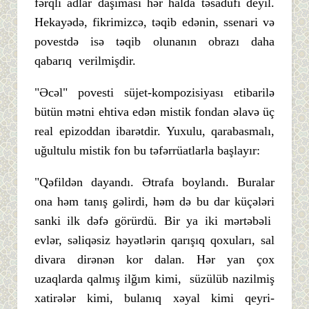
fərqli adlar daşıması hər halda təsadüfi deyil.
Hekayədə, fikrimizcə, təqib edənin, ssenari və
povestdə isə təqib olunanın obrazı daha
qabarıq verilmişdir.
"Əcəl" povesti süjet-kompozisiyası etibarilə
bütün mətni ehtiva edən mistik fondan əlavə üç
real epizoddan ibarətdir. Yuxulu, qarabasmalı,
uğultulu mistik fon bu təfərrüatlarla başlayır:
"Qəfildən dayandı. Ətrafa boylandı. Buralar
ona həm tanış gəlirdi, həm də bu dar küçələri
sanki ilk dəfə görürdü. Bir ya iki mərtəbəli
evlər, səliqəsiz həyətlərin qarışıq qoxuları, sal
divara dirənən kor dalan. Hər yan çox
uzaqlarda qalmış ilğım kimi, süzülüb nazilmiş
xatirələr kimi, bulanıq xəyal kimi qeyri-