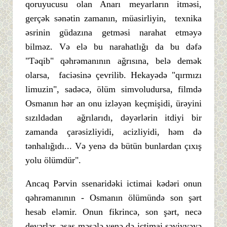
qoruyucusu olan Anarı meyarların itməsi,
gerçək sənətin zamanın, müasirliyin, texnika
əsrinin güdazına getməsi narahat etməyə
bilməz. Və elə bu narahatlığı da bu dəfə
"Təqib" qəhrəmanının ağrısına, belə demək
olarsa, faciəsinə çevrilib. Hekayədə "qırmızı
limuzin", sadəcə, ölüm simvoludursa, filmdə
Osmanın hər an onu izləyən keçmişidi, ürəyini
sızıldadan ağrılarıdı, dəyərlərin itdiyi bir
zamanda çarəsizliyidi, acizliyidi, həm də
tənhalığıdı... Və yenə də bütün bunlardan çıxış
yolu ölümdür".
Ancaq Pərvin ssenaridəki ictimai kədəri onun
qəhrəmanının - Osmanın ölümündə son şərt
hesab eləmir. Onun fikrincə, son şərt, necə
deyərlər, əsas məsələ yenə də ictimai səviyyəyə