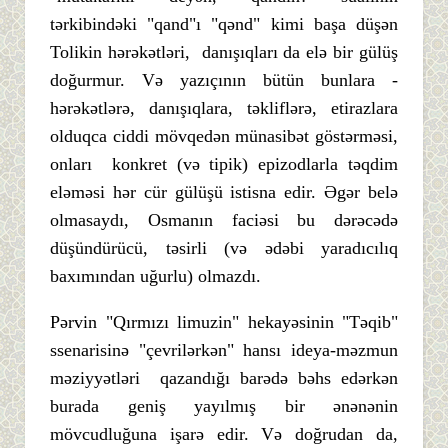
tərkibindəki "qand"ı "qənd" kimi başa düşən
Tolikin hərəkətləri, danışıqları da elə bir gülüş
doğurmur. Və yazıçının bütün bunlara -
hərəkətlərə, danışıqlara, təkliflərə, etirazlara
olduqca ciddi mövqedən münasibət göstərməsi,
onları konkret (və tipik) epizodlarla təqdim
eləməsi hər cür gülüşü istisna edir. Əgər belə
olmasaydı, Osmanın faciəsi bu dərəcədə
düşündürücü, təsirli (və ədəbi yaradıcılıq
baxımından uğurlu) olmazdı.
Pərvin "Qırmızı limuzin" hekayəsinin "Təqib"
ssenarisinə "çevrilərkən" hansı ideya-məzmun
məziyyətləri qazandığı barədə bəhs edərkən
burada geniş yayılmış bir ənənənin
mövcudluğuna işarə edir. Və doğrudan da,