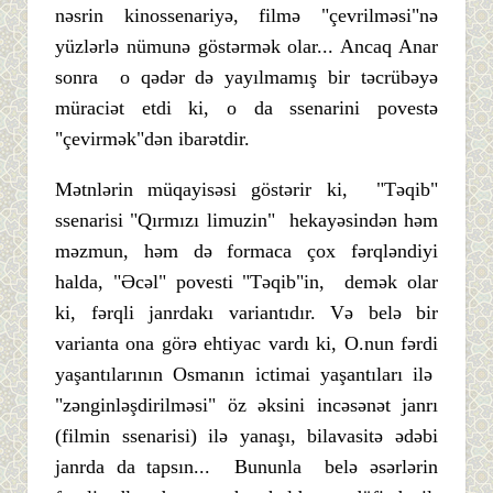
nəsrin kinossenariyə, filmə "çevrilməsi"nə
yüzlərlə nümunə göstərmək olar... Ancaq Anar
sonra o qədər də yayılmamış bir təcrübəyə
müraciət etdi ki, o da ssenarini povestə
"çevirmək"dən ibarətdir.
Mətnlərin müqayisəsi göstərir ki, "Təqib"
ssenarisi "Qırmızı limuzin" hekayəsindən həm
məzmun, həm də formaca çox fərqləndiyi
halda, "Əcəl" povesti "Təqib"in, demək olar
ki, fərqli janrdakı variantıdır. Və belə bir
varianta ona görə ehtiyac vardı ki, O.nun fərdi
yaşantılarının Osmanın ictimai yaşantıları ilə
"zənginləşdirilməsi" öz əksini incəsənət janrı
(filmin ssenarisi) ilə yanaşı, bilavasitə ədəbi
janrda da tapsın... Bununla belə əsərlərin