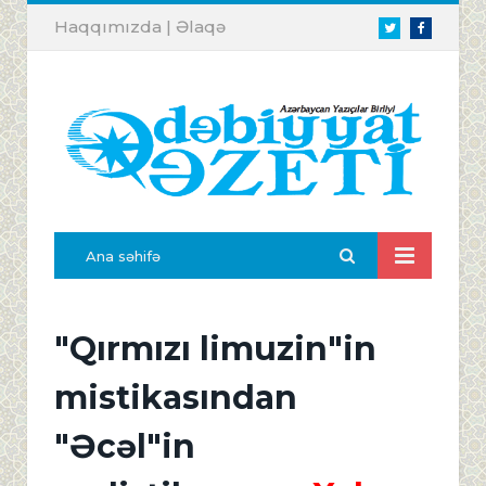
Haqqımızda
|
Əlaqə
Twitter
Facebook
Ana səhifə
"Qırmızı limuzin"in
mistikasından
"Əcəl"in