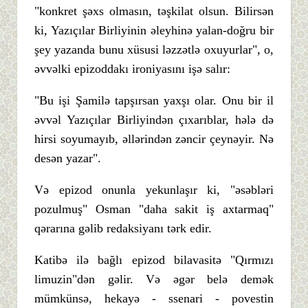
"konkret şəxs olmasın, təşkilat olsun. Bilirsən
ki, Yazıçılar Birliyinin əleyhinə yalan-doğru bir
şey yazanda bunu xüsusi ləzzətlə oxuyurlar", o,
əvvəlki epizoddakı ironiyasını işə salır:
"Bu işi Şamilə tapşırsan yaxşı olar. Onu bir il
əvvəl Yazıçılar Birliyindən çıxarıblar, hələ də
hirsi soyumayıb, əllərindən zəncir çeynəyir. Nə
desən yazar".
Və epizod onunla yekunlaşır ki, "əsəbləri
pozulmuş" Osman "daha sakit iş axtarmaq"
qərarına gəlib redaksiyanı tərk edir.
Katibə ilə bağlı epizod bilavasitə "Qırmızı
limuzin"dən gəlir. Və əgər belə demək
mümkünsə, hekayə - ssenari - povestin