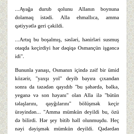
...Ayağa durub qolunu Allanın boynuna
dolamaq istədi. Alla ehmallıca, amma
qətiyyətlə geri çəkildi.
...Artıq bu boşalmış, səsləri, hənirləri susmuş
otaqda keçirdiyi hər dəqiqə Osmançün işgəncə
idi".
Bununla yanaşı, Osmanın içində zəif bir ümid
közərir, "yaxşı yol" deyib bayıra çıxandan
sonra da təzədən qayıdıb "bu şəhərdə, bəlkə,
yeganə və son həyanı" olan Alla ilə "bütün
təlaşlarını, qayğılarını" bölüşmək keçir
ürəyindən... "Amma mümkün deyildi bu, özü
də bilirdi. Hər şey bitib həll olunmuşdu. Heç
nəyi dəyişmək mümkün deyildi. Qədərdən