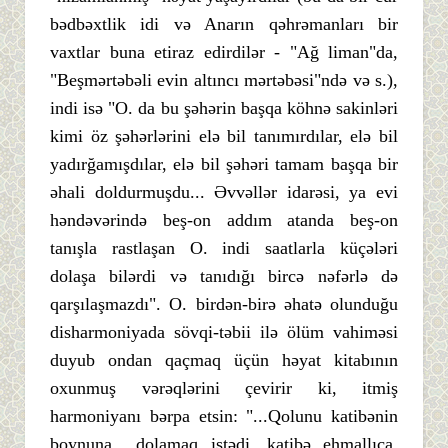
bədbəxtlik idi və Anarın qəhrəmanları bir
vaxtlar buna etiraz edirdilər - "Ağ liman"da,
"Beşmərtəbəli evin altıncı mərtəbəsi"ndə və s.),
indi isə "O. da bu şəhərin başqa köhnə sakinləri
kimi öz şəhərlərini elə bil tanımırdılar, elə bil
yadırğamışdılar, elə bil şəhəri tamam başqa bir
əhali doldurmuşdu... Əvvəllər idarəsi, ya evi
həndəvərində beş-on addım atanda beş-on
tanışla rastlaşan O. indi saatlarla küçələri
dolaşa bilərdi və tanıdığı bircə nəfərlə də
qarşılaşmazdı". O. birdən-birə əhatə olunduğu
disharmoniyada sövqi-təbii ilə ölüm vahiməsi
duyub ondan qaçmaq üçün həyat kitabının
oxunmuş vərəqlərini çevirir ki, itmiş
harmoniyanı bərpa etsin: "...Qolunu katibənin
boynuna dolamaq istədi, katibə ehmallıca,