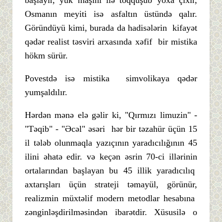
başlayır, yük maşını ilə toqquşub yoxa çıxır,
Osmanın meyiti isə asfaltın üstündə qalır.
Göründüyü kimi, burada da hadisələrin kifayət
qədər realist təsviri arxasında xəfif bir mistika
hökm sürür.
Povestdə isə mistika simvolikaya qədər
yumşaldılır.
Hərdən mənə elə gəlir ki, "Qırmızı limuzin" -
"Təqib" - "Əcəl" əsəri hər bir təzahür üçün 15
il tələb olunmaqla yazıçının yaradıcılığının 45
ilini əhatə edir. və keçən əsrin 70-ci illərinin
ortalarından başlayan bu 45 illik yaradıcılıq
axtarışları üçün strateji təmayül, görünür,
realizmin müxtəlif modern metodlar hesabına
zənginləşdirilməsindən ibarətdir. Xüsusilə o