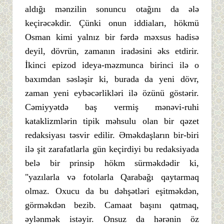
aldığı mənzilin sonuncu otağını da ələ
keçirəcəkdir. Çünki onun iddiaları, hökmü
Osman kimi yalnız bir fərdə məxsus hadisə
deyil, dövrün, zamanın iradəsini əks etdirir.
İkinci epizod ideya-məzmunca birinci ilə o
baxımdan səsləşir ki, burada da yeni dövr,
zaman yeni eybəcərlikləri ilə özünü göstərir.
Cəmiyyətdə baş vermiş mənəvi-ruhi
kataklizmlərin tipik məhsulu olan bir qəzet
redaksiyası təsvir edilir. Əməkdaşların bir-biri
ilə şit zarafatlarla gün keçirdiyi bu redaksiyada
belə bir prinsip hökm sürməkdədir ki,
"yazılarla və fotolarla Qarabağı qaytarmaq
olmaz. Oxucu da bu dəhşətləri eşitməkdən,
görməkdən bezib. Camaat başını qatmaq,
əylənmək istəyir. Onsuz da hərənin öz