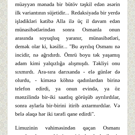
müəyyən mənada bir bütöv təşkil edən əsərin
ilk variantının süjetidir... Redaksiyada bir yerdə
işlədikləri katibə Alla ilə üç il davam edən
münasibətlərindən sonra Osmanla onun
arasında soyuqluq yaranır, münasibətləri,
demək olar ki, kəsilir... "Bu ayrılıq Osmanı nə
incidir, nə ağrıdırdı. Ömrü boyu tək yaşamış
adam kimi yalqızlığa alışmışdı. Təkliyi onu
sıxmırdı. Ara-sıra darıxanda - elə günlər də
olurdu, - kiməsə köhnə qadınlardan birinə
telefon edirdi, ya onun evində, ya öz
mənzilində bir-iki saatlıq görüşüb ayrılırdılar,
sonra aylarla bir-birini itirib axtarmırdılar. Və
belə əlaqə hər iki tərəfi qane edirdi".
Limuzinin vahiməsindən qaçan Osmanı