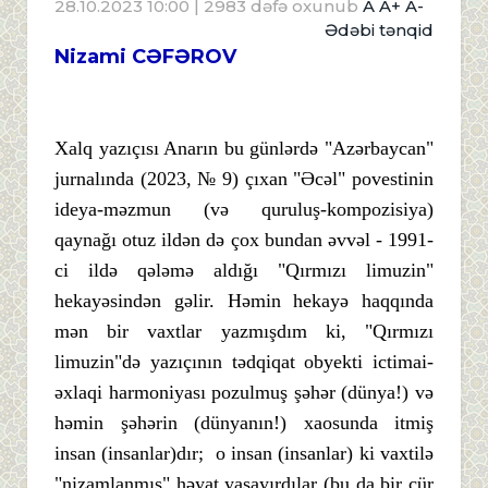
28.10.2023 10:00
| 2983 dəfə oxunub
A
A+
A-
Ədəbi tənqid
Nizami CƏFƏROV
Xalq yazıçısı Anarın bu günlərdə "Azərbaycan"
jurnalında (2023, № 9) çıxan "Əcəl" povestinin
ideya-məzmun (və quruluş-kompozisiya)
qaynağı otuz ildən də çox bundan əvvəl - 1991-
ci ildə qələmə aldığı "Qırmızı limuzin"
hekayəsindən gəlir. Həmin hekayə haqqında
mən bir vaxtlar yazmışdım ki, "Qırmızı
limuzin"də yazıçının tədqiqat obyekti ictimai-
əxlaqi harmoniyası pozulmuş şəhər (dünya!) və
həmin şəhərin (dünyanın!) xaosunda itmiş
insan (insanlar)dır; o insan (insanlar) ki vaxtilə
"nizamlanmış" həyat yaşayırdılar (bu da bir cür