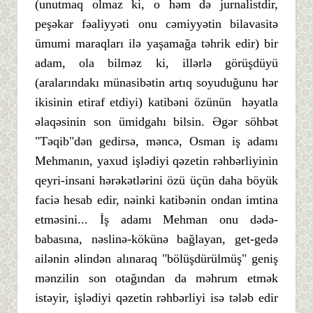
(unutmaq olmaz ki, o həm də jurnalistdir,
peşəkar fəaliyyəti onu cəmiyyətin bilavasitə
ümumi maraqları ilə yaşamağa təhrik edir) bir
adam, ola bilməz ki, illərlə görüşdüyü
(aralarındakı münasibətin artıq soyuduğunu hər
ikisinin etiraf etdiyi) katibəni özünün həyatla
əlaqəsinin son ümidgahı bilsin. Əgər söhbət
"Təqib"dən gedirsə, məncə, Osman iş adamı
Mehmanın, yaxud işlədiyi qəzetin rəhbərliyinin
qeyri-insani hərəkətlərini özü üçün daha böyük
faciə hesab edir, nəinki katibənin ondan imtina
etməsini... İş adamı Mehman onu dədə-
babasına, nəslinə-kökünə bağlayan, get-gedə
ailənin əlindən alınaraq "bölüşdürülmüş" geniş
mənzilin son otağından da məhrum etmək
istəyir, işlədiyi qəzetin rəhbərliyi isə tələb edir