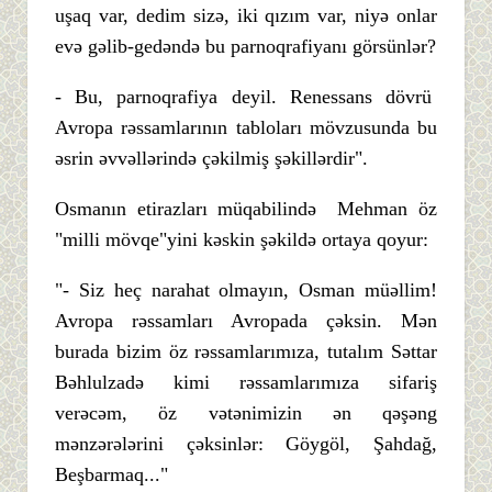
uşaq var, dedim sizə, iki qızım var, niyə onlar
evə gəlib-gedəndə bu parnoqrafiyanı görsünlər?
- Bu, parnoqrafiya deyil. Renessans dövrü
Avropa rəssamlarının tabloları mövzusunda bu
əsrin əvvəllərində çəkilmiş şəkillərdir".
Osmanın etirazları müqabilində Mehman öz
"milli mövqe"yini kəskin şəkildə ortaya qoyur:
"- Siz heç narahat olmayın, Osman müəllim!
Avropa rəssamları Avropada çəksin. Mən
burada bizim öz rəssamlarımıza, tutalım Səttar
Bəhlulzadə kimi rəssamlarımıza sifariş
verəcəm, öz vətənimizin ən qəşəng
mənzərələrini çəksinlər: Göygöl, Şahdağ,
Beşbarmaq..."