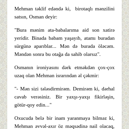
Mehman təklif edəndə ki, birotaqlı mənzilini
satsın, Osman deyir:
"Bura mənim ata-babalarıma aid son xatirə
yeridir. Binada babam yaşayıb, atamı buradan
sürgünə aparıblar... Mən də burada öləcəm.
Məndən sonra bu otağa da sahib olarsız".
Osmanın ironiyasını dərk etməkdən çox-çox
uzaq olan Mehman israrından əl çəkmir:
"- Mən sizi tələsdirmirəm. Demirəm ki, dərhal
cavab verəsiniz. Bir yaxşı-yaxşı fikirləşin,
götür-qoy edin..."
Oxucuda belə bir inam yaranmaya bilməz ki,
Mehman əvvəl-axır öz məqsədinə nail olacaq,