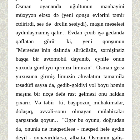
Osman oyananda uğultunun mənbəyini
müəyyən eləsə də (yeni qonşu evlərini təmir
etdirirdi, səs də drelin səsiydi), maşın məsələsi
aydınlaşmamış qalır... Evdən çıxıb işə gedəndə
qəflətən görür ki, yeni qonşunun
"Mersedes"inin dalında sürücüsüz, sərnişinsiz
başqa bir avtomobil dayanıb, eynilə onun
yuxuda gördüyü qırmızı limuzin". Osman gecə
yuxusuna girmiş limuzin əhvalatını tamamilə
təsadüfi saysa da, gedib-gəldiyi yol boyu həmin
maşına bir neçə dəfə rast gəlməsi onu haldan
çıxarır. Və təbii ki, başıpozuq mühakimələr,
dolaşıq, əvvəli-sonu olmayan mülahizələr
qarşısında qoyur... "Əgər bu oyunu, doğrudan
da, onunla nə məqsədləsə - məqsəd hələ aydın
deyil - oynayırdılarsa, əlbəttə, Osmanın gəliş-