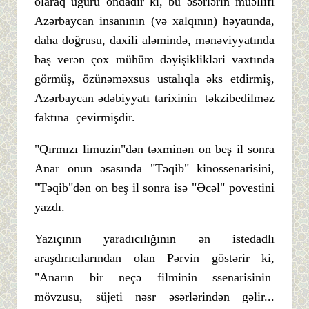
olaraq uğuru ondadır ki, bu əsərlərin müəllifi
Azərbaycan insanının (və xalqının) həyatında,
daha doğrusu, daxili aləmində, mənəviyyatında
baş verən çox mühüm dəyişiklikləri vaxtında
görmüş, özünəməxsus ustalıqla əks etdirmiş,
Azərbaycan ədəbiyyatı tarixinin təkzibedilməz
faktına çevirmişdir.
"Qırmızı limuzin"dən təxminən on beş il sonra
Anar onun əsasında "Təqib" kinossenarisini,
"Təqib"dən on beş il sonra isə "Əcəl" povestini
yazdı.
Yazıçının yaradıcılığının ən istedadlı
araşdırıcılarından olan Pərvin göstərir ki,
"Anarın bir neçə filminin ssenarisinin
mövzusu, süjeti nəsr əsərlərindən gəlir...