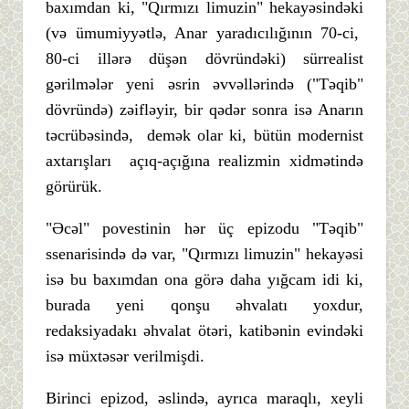
baxımdan ki, "Qırmızı limuzin" hekayəsindəki
(və ümumiyyətlə, Anar yaradıcılığının 70-ci,
80-ci illərə düşən dövründəki) sürrealist
gərilmələr yeni əsrin əvvəllərində ("Təqib"
dövründə) zəifləyir, bir qədər sonra isə Anarın
təcrübəsində, demək olar ki, bütün modernist
axtarışları açıq-açığına realizmin xidmətində
görürük.
"Əcəl" povestinin hər üç epizodu "Təqib"
ssenarisində də var, "Qırmızı limuzin" hekayəsi
isə bu baxımdan ona görə daha yığcam idi ki,
burada yeni qonşu əhvalatı yoxdur,
redaksiyadakı əhvalat ötəri, katibənin evindəki
isə müxtəsər verilmişdi.
Birinci epizod, əslində, ayrıca maraqlı, xeyli