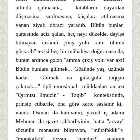
altında qalmasına, kitabların dəyərdən
düşməsinə, satılmasına, küçələrə atılmasına
yanan ziyalı obrazı yaradıb. Bütün bunlar
qarşısında aciz qalan, heç nəyi düzəldə, dəyişə
bilməyən insanın çıxış yolu kimi ölümü
göstərib" tezisi heç bir mübahisə doğurmasa da,
bunun ardınca gələn "amma çıxış yolu var axı!
Bütün bunlara gülmək... Gözündə yaş, üzündə
kədər... Gülmək və gülə-gülə diqqəti
çəkmək..." tipli emosional müddəaları ən azı
"Qırmızı limuzin" - "Təqib" kontekstində,
prinsip etibarilə, ona görə xaric səslənir ki,
nəinki Osman ilə katibənin, yaxud iş adamı
Mehman ilə qəzet rəhbərliyinin, hətta "əzvay"
sözünün mənasını bilməyən, "mütəfəkkir"ə
"mutakafkir" deyən, "qandın?" sualının