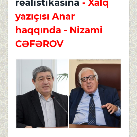
realistikasına
- Xalq
yazıçısı Anar
haqqında
- Nizami
CƏFƏROV