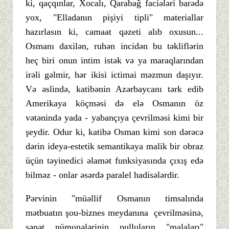
ki, qaçqınlar, Xocalı, Qarabağ faciələri barədə
yox, "Elladanın pişiyi tipli" materiallar
hazırlasın ki, camaat qəzeti alıb oxusun...
Osmanı daxilən, ruhən incidən bu təkliflərin
heç biri onun intim istək və ya maraqlarından
irəli gəlmir, hər ikisi ictimai məzmun daşıyır.
Və əslində, katibənin Azərbaycanı tərk edib
Amerikaya köçməsi də elə Osmanın öz
vətənində yada - yabançıya çevrilməsi kimi bir
şeydir. Odur ki, katibə Osman kimi son dərəcə
dərin ideya-estetik semantikaya malik bir obraz
üçün təyinedici əlamət funksiyasında çıxış edə
bilməz - onlar əsərdə paralel hadisələrdir.
Pərvinin "müəllif Osmanın timsalında
mətbuatın şou-biznes meydanına çevrilməsinə,
sənət nümunələrinin pulluların "malaları"