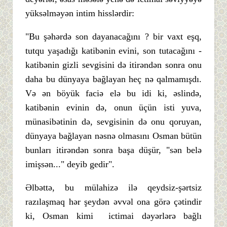
yüksəlməyən intim hisslərdir:
"Bu şəhərdə son dayanacağını ? bir vaxt eşq,
tutqu yaşadığı katibənin evini, son tutacağını -
katibənin gizli sevgisini də itirəndən sonra onu
daha bu dünyaya bağlayan heç nə qalmamışdı.
Və ən böyük faciə elə bu idi ki, əslində,
katibənin evinin də, onun üçün isti yuva,
münasibətinin də, sevgisinin də onu qoruyan,
dünyaya bağlayan nəsnə olmasını Osman bütün
bunları itirəndən sonra başa düşür, "sən belə
imişsən..." deyib gedir".
Əlbəttə, bu mülahizə ilə qeydsiz-şərtsiz
razılaşmaq hər şeydən əvvəl ona görə çətindir
ki, Osman kimi ictimai dəyərlərə bağlı