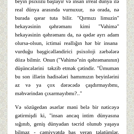
beyin psixozu başlayır və insan irreal dünya ilə
real dünya arasında vurnuxur, nə orada, nə
burada qərar tuta bilir. "Qırmızı limuzin"
hekayəsinin qəhrəmanı kimi "Vahimə"
hekayəsinin qəhrəmanı da, nə qədər ayrı adam
olursa-olsun, ictimai reallığın hər bir insana
vurduğu başgicəlləndirici psixoloji zərbələrə
dözə bilmir. Onun ("Vahimə"nin qəhrəmanının)
düşüncələrini təkzib etmək çətindir. "Ümumən
bu son illərin hadisələri hamımızın beyinlərini
az və ya çox dərəcədə çaşdırmayıbmı,
məhvərindən çıxarmayıbmı?.."
Və sözügedən əsərlər məni belə bir nəticəyə
gətirmişdi ki, "insan ancaq intim dünyasına
sığınıb, geniş dünyadan təcrid olunub yaşaya
bilməz - cəmiyyətdə baş verən təlatümlər,