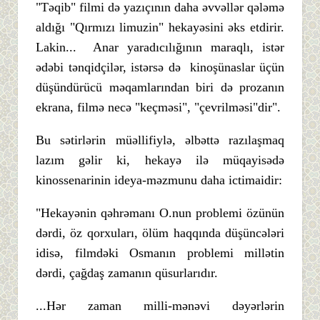
"Təqib" filmi də yazıçının daha əvvəllər qələmə
aldığı "Qırmızı limuzin" hekayəsini əks etdirir.
Lakin... Anar yaradıcılığının maraqlı, istər
ədəbi tənqidçilər, istərsə də kinoşünaslar üçün
düşündürücü məqamlarından biri də prozanın
ekrana, filmə necə "keçməsi", "çevrilməsi"dir".
Bu sətirlərin müəllifiylə, əlbəttə razılaşmaq
lazım gəlir ki, hekayə ilə müqayisədə
kinossenarinin ideya-məzmunu daha ictimaidir:
"Hekayənin qəhrəmanı O.nun problemi özünün
dərdi, öz qorxuları, ölüm haqqında düşüncələri
idisə, filmdəki Osmanın problemi millətin
dərdi, çağdaş zamanın qüsurlarıdır.
...Hər zaman milli-mənəvi dəyərlərin