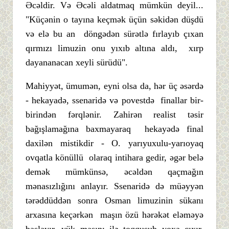
Əcəldir. Və Əcəli aldatmaq mümkün deyil...
"Küçənin o tayına keçmək üçün səkidən düşdü
və elə bu an döngədən sürətlə fırlayıb çıxan
qırmızı limuzin onu yıxıb altına aldı, xırp
dayananacan xeyli sürüdü".
Mahiyyət, ümumən, eyni olsa da, hər üç əsərdə
- hekayadə, ssenaridə və povestdə finallar bir-
birindən fərqlənir. Zahirən realist təsir
bağışlamağına baxmayaraq hekayədə final
daxilən mistikdir - O. yarıyuxulu-yarıoyaq
ovqatla könüllü olaraq intihara gedir, əgər belə
demək mümkünsə, əcəldən qaçmağın
mənasızlığını anlayır. Ssenaridə də müəyyən
tərəddüddən sonra Osman limuzinin sükanı
arxasına keçərkən maşın özü hərəkət eləməyə