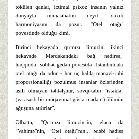
tökülən qanlar, ictimai psixoz insanın yalnız
dünyayla münasibətini deyil, daxili
harmoniyasını da pozur. "Otel otağı"
povestində olduğu kimi.
Birinci hekayədə qırmızı limuzin, ikinci
hekayədə Mərdəkandakı bağ nədirsə,
haqqında söhbət gedən povestdə İstanbuldakı
otel otağı da odur - hər üç halda mənəvi-ruhi
proporsionallığı pozulmuş insanlar özlərindən
asılı olmayan təhtəlşüur, sövqi-təbii "istəklə"
(və əsaslı bir müqavimət göstərmədən!) ölümün
ağuşuna atılırlar".
Əlbəttə, "Qırmızı limuzin"in, eləcə də
"Vahimə"nin, "Otel otağı"nın... ədəbi hadisə