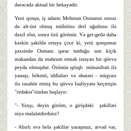
dərəcədə aktual bir hekayədir.
Yeni qonşu, iş adamı Mehman Osmanın onsuz
da alt-üst olmuş mühitinə drel uğultusu ilə
daxil olur, sonra özü görünür. Və get-gedə daha
kəskin şəkildə ortaya çıxır ki, yeni qonşunun
şəxsində Osmanı qərar tutduğu son kiçik
məkandan da məhrum etmək istəyən bir qüvvə
peyda olmuşdur. Özünün qılıqlı münasibəti ilə
yanaşı, hökmü, iddiaları və əhatəsi - miqyası
ilə təzahür etmiş bu qüvvə fəaliyyətə keçmişin
"redaktə"sindən başlayır:
"- Yaxşı, deyin görüm, o girişdəki şəkilləri
niyə malalatdırdınız?
- Abırlı evə belə şəkillər yaraşmaz, arvad var,