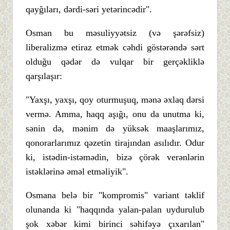
qayğıları, dərdi-səri yetərincədir".
Osman bu məsuliyyətsiz (və şərəfsiz)
liberalizmə etiraz etmək cəhdi göstərəndə sərt
olduğu qədər də vulqar bir gerçəkliklə
qarşılaşır:
"Yaxşı, yaxşı, qoy oturmuşuq, mənə əxlaq dərsi
vermə. Amma, haqq aşığı, onu da unutma ki,
sənin də, mənim də yüksək maaşlarımız,
qonorarlarımız qəzetin tirajından asılıdır. Odur
ki, istədin-istəmədin, bizə çörək verənlərin
istəklərinə əməl etməliyik".
Osmana belə bir "kompromis" variant təklif
olunanda ki "haqqında yalan-palan uydurulub
şok xəbər kimi birinci səhifəyə çıxarılan"