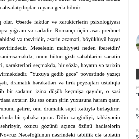
 əhvalatçılıqdan o yana gedə bilmir.
 olar. Əsərdə faktlar və xarakterlərin psixologiyası
olduqca yığcam və sadədir. Romançı üçün əsas predmet
şahidəsi və təsviridir, əsərin əzəməti, böyüklüyü həyat
əsvirindədir. Məsələnin mahiyyəti nədən ibarətdir?
 mənimsəməkdə, onun bütün gizli səbəblərini sənətin
ri, xarakterləri seçməkdə, bir sözlə, həyatın və tarixin
evirməkdədir. "Yuxuya gedib gecə" povestində yazıçı
əti, dramatik hərəkətləri və lirik peyzajları ustalıqla
1
b bir sədanın izinə düşüb keçmişə qayıdır, o səsi
"
asa axtarır. Bu səs onun şirin yuxusuna haram qatır.
hunu gətirir, onu dramatik süjet xəttiylə birləşdirir.
1
Ş
fında bir şəbəkə qurur. Dilin zənginliyi, təhkiyənin
 sehrləyir, oxucu gözünü açınca özünü hadisələrin
1
 Novruz Nəcəfoğlunun nəsrindəki təbiilik elə təbiətin
Ş