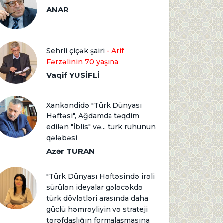
ANAR
Sehrli çiçək şairi
- Arif
Fərzəlinin 70 yaşına
Vaqif YUSİFLİ
Xankəndidə "Türk Dünyası
Həftəsi", Ağdamda təqdim
edilən "İblis" və... türk ruhunun
qələbəsi
Azər TURAN
"Türk Dünyası Həftəsində irəli
sürülən ideyalar gələcəkdə
türk dövlətləri arasında daha
güclü həmrəyliyin və strateji
tərəfdaşlığın formalaşmasına