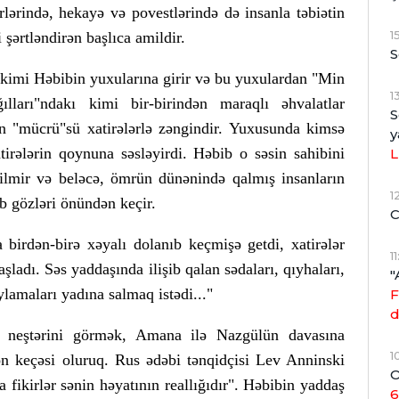
lərində, hekayə və povestlərində də insanla təbiətin
1
 şərtləndirən başlıca amildir.
S
 kimi Həbibin yuxularına girir və bu yuxulardan "Min
1
ılları"ndakı kimi bir-birindən maraqlı əhvalatlar
S
in "mücrü"sü xatirələrlə zəngindir. Yuxusunda kimsə
y
atirələrin qoynuna səsləyirdi. Həbib o səsin sahibini
L
ilmir və beləcə, ömrün dünənində qalmış insanların
1
ib gözləri önündən keçir.
C
a birdən-birə xəyalı dolanıb keçmişə getdi, xatirələr
1
ladı. Səs yaddaşında ilişib qalan sədaları, qıyhaları,
"
ylamaları yadına salmaq istədi..."
F
d
 neştərini görmək, Amana ilə Nazgülün davasına
1
n keçəsi oluruq. Rus ədəbi tənqidçisi Lev Anninski
O
a fikirlər sənin həyatının reallığıdır". Həbibin yaddaş
6