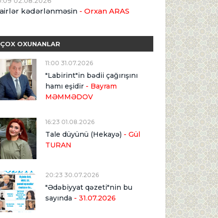
0:09 02.08.2026
airlər kədərlənməsin
- Orxan ARAS
ÇOX OXUNANLAR
11:00 31.07.2026
"Labirint"in bədii çağırışını
hamı eşidir
- Bayram
MƏMMƏDOV
16:23 01.08.2026
Tale düyünü (Hekayə)
- Gül
TURAN
20:23 30.07.2026
"Ədəbiyyat qəzeti"nin bu
sayında
- 31.07.2026