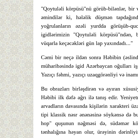
"Qoytuləli körpüsü"nü görüb-bilənlər, bir v
əmindilər ki, hələlik düşmən tapdağı
yoğrulanların əzəli yurdda görüşüb-qu
igidlərimizin "Qoytuləli körpüsü"ndən, 
vüqarla keçəcəkləri gün lap yaxındadı..."
Cəmi bir neçə ildən sonra Həbibin (əslind
müharibəsində igid Azərbaycan oğulları iş
Yazıçı fəhmi, yazıçı uzaqgörənliyi və inamı
Bu obrazları birləşdirən və ayıran xüsusi
Həbibi ilk dəfə ağrı ilə tanış edir. Yeniy
arvadların davasında kişilərin xarakteri ü
tipi klassik nəsr ənənəsinə söykənsə də b
hop" quşunun nəğməsi də, südəmər körp
tənhalığına həyan olur, ürəyinin dərinli