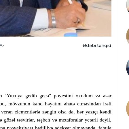
A-
Ədəbi tənqid
n "Yuxuya gedib gecə" povestini oxudum və əsər
 bu, mövzunun kənd həyatını əhatə etməsindən irəli
 verən elementlərlə zəngin olsa da, hər yazıçı kəndi
 gözəl təsvirlər, təşbeh və metaforalar yetərli deyil,
nə proyeksiyası bədiiliyə adekvat olmayanda, fabula