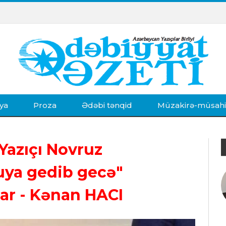
ya
Proza
Ədəbi tənqid
Müzakirə-müsah
Yazıçı Novruz
ya gedib gecə"
ar
- Kənan HACI