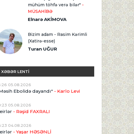
mühüm töhfə verə bilər"
-
MÜSAHİBƏ
Elnarə AKİMOVA
Bizim adam - Rasim Kərimli
(Xatirə-esse)
Turan UĞUR
XƏBƏR LENTİ
5:26 05.08.2026
Məsih Ebolidə dayandı"
- Karlo Levi
0:23 05.08.2026
eirlər
- Rəşid FAXRALI
6:23 04.08.2026
eirlər
- Yaşar HƏSƏNLİ