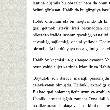
lentinə düşmüş bu obrazlar həm də onun t
özünü görürsən. Həbib də bu güzgüyə baxıb
Həbib ömrünün elə bir nöqtəsində idi ki,
geri getmək istəyir, irəli baxmaqdan d
nöqtədən irəlidə insanın qocalığı, xəstəliy
cavanlığı, sağlamlığı ona əl yelləyir. Ded
birinci dəfə bu dünyaya necə gəlmişdisə, eləc
Həbib öz keçmişi ilə gizlənqaç oynayır. Yaz
oyun vahid süjet xəttində izlənilir və Həb
Qoytuləli son dərəcə maraqlı personajdı
cəlayi-vətən olmuşdu. Halbuki, axtardığı x
Bu həqiqəti anlamaq üçün uzun və əzablı yo
Üstəlik, erməni işğalı zamanı Qoytuləli
nəsillər arasında əlaqə vasitəsi kimi də sim