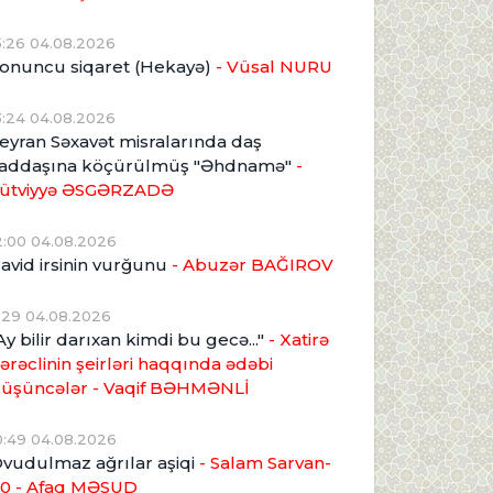
5:26 04.08.2026
onuncu siqaret (Hekayə)
- Vüsal NURU
3:24 04.08.2026
eyran Səxavət misralarında daş
addaşına köçürülmüş "Əhdnamə"
-
ütviyyə ƏSGƏRZADƏ
2:00 04.08.2026
avid irsinin vurğunu
- Abuzər BAĞIROV
1:29 04.08.2026
Ay bilir darıxan kimdi bu gecə..."
- Xatirə
ərəclinin şeirləri haqqında ədəbi
üşüncələr - Vaqif BƏHMƏNLİ
0:49 04.08.2026
vudulmaz ağrılar aşiqi
- Salam Sarvan-
0 - Afaq MƏSUD