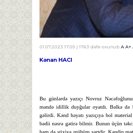
01.07.2023 17:05
| 1763 dəfə oxunub
A
A+
Kənan HACI
Bu günlərdə yazıçı Novruz Nəcəfoğlunu
məndə idillik duyğular oyatdı. Bəlkə də
gəlirdi. Kənd həyatı yazıçıya bol material
bədii nəsrə gətirə bilmir. Bunun üçün təkcə
həm də stixiya mühüm şərtdir. Kəndin mət