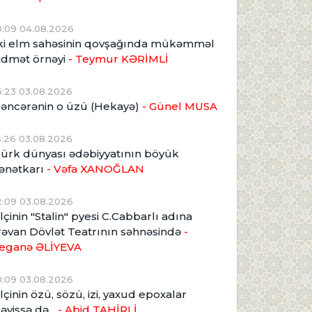
0:09 04.08.2026
ki elm sahəsinin qovşağında mükəmməl
idmət örnəyi
- Teymur KƏRİMLİ
6:23 03.08.2026
əncərənin o üzü (Hekayə)
- Günel MUSA
5:26 03.08.2026
ürk dünyası ədəbiyyatının böyük
ənətkarı
- Vəfa XANOĞLAN
2:09 03.08.2026
lçinin "Stalin" pyesi C.Cabbarlı adına
rəvan Dövlət Teatrının səhnəsində
-
eganə ƏLİYEVA
0:09 03.08.2026
lçinin özü, sözü, izi, yaxud epoxalar
əyişsə də...
- Abid TAHİRLİ