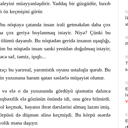
aleyini müəyyənləşdirir. Yaddaş bir güzgüdür, baxıb
 öz keçmişini görür.
1
İ
x
 bu nöqtəyə çatanda insan irəli getməkdən daha çox
aha çox geriyə boylanmaq istəyir. Niyə? Çünki bu
1
i, ölümü dayanıb. Bu nöqtədən geridə insanın uşaqlığı,
P
iyim bu nöqtədə insan sanki yenidən doğulmaq istəyir;
ə saf, təmiz, işıqlı...
1
T
s
ıçı bu yarıreal, yarımistik oyunu ustalıqla qurub. Bu
ibin yuxusuna haram qatan səslərlə müşayiət olunur.
1
E
r və elə o da yuxusunda gördüyü qismətin dalınca
İ
oşbəxtlik elə gözünün önündə idi, onu görə bilmirdi.
Y
l keçmək, həyatın ibrət dərslərini almaq lazım imiş.
 körpüsü də düşmən əlinə keçmişdi. Bu körpü əsərdə
1
E
volik məna daşıyır.
d