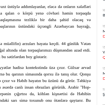
axt üstüylə addımlayanlar, eləcə də onların xələfləri
1
nda qalan o körpü yenə cövhəri həmin torpaqda
B
caqlaşmasına tezliklə bir daha şahid olacaq və
başlarının üstündəki üçrəngli Azərbaycan bayrağı,
1
M
ə müəllifin) arzuları həyata keçdi. 44 günlük Vətən
1
ğal altında olan torpaqlarımızı düşməndən azad etdi.
Y
 bu sətirlərdən boy göstərir.
yyətlər hadisə kontekstində üzə çıxır. Gülxar arvad
1
M
etmə bu qarının simasında qorxu ilə tanış olur. Qonşu
zə çıxır və Həbib həyatın bu üzünü də görür. Təhkiyə
u əsərdə canlı insan obrazları görürük. Arabir "Hop-
1
ənin çığırtısı da, köhlən kişnərtisi də Həbibin
Ş
yindəki sarı simə toxunub onu ötənlərə qaytarır. Bu