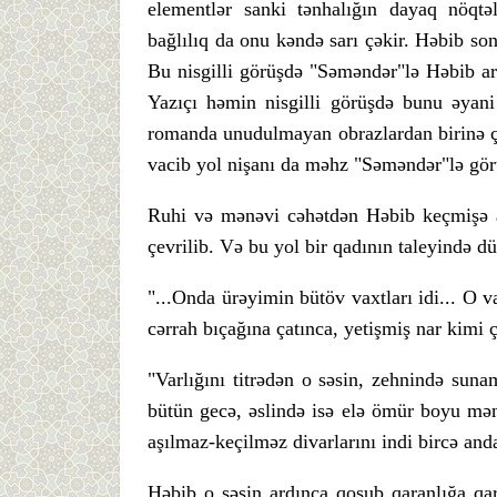
elementlər sanki tənhalığın dayaq nöqtə
bağlılıq da onu kəndə sarı çəkir. Həbib so
Bu nisgilli görüşdə "Səməndər"lə Həbib ara
Yazıçı həmin nisgilli görüşdə bunu əyani
romanda unudulmayan obrazlardan birinə çe
vacib yol nişanı da məhz "Səməndər"lə gör
Ruhi və mənəvi cəhətdən Həbib keçmişə ai
çevrilib. Və bu yol bir qadının taleyində d
"...Onda ürəyimin bütöv vaxtları idi... O v
cərrah bıçağına çatınca, yetişmiş nar kimi ç
"Varlığını titrədən o səsin, zehnində sunam
bütün gecə, əslində isə elə ömür boyu mən
aşılmaz-keçilməz divarlarını indi bircə anda
Həbib o səsin ardınca qoşub qaranlığa qar