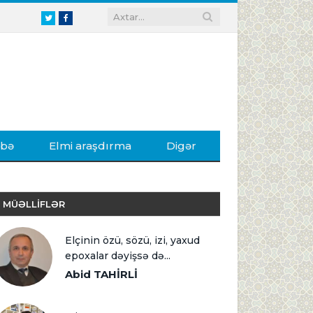
Twitter
Facebook
ibə
Elmi araşdırma
Digər
MÜƏLLİFLƏR
Elçinin özü, sözü, izi, yaxud
epoxalar dəyişsə də...
Abid TAHİRLİ