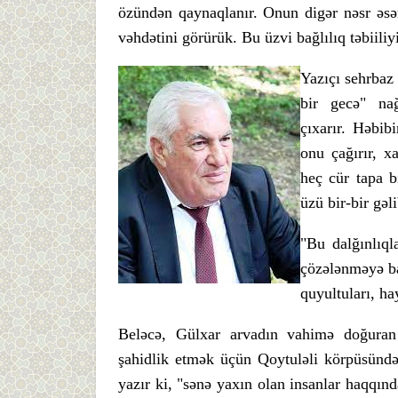
özündən qaynaqlanır. Onun digər nəsr əsər
vəhdətini görürük. Bu üzvi bağlılıq təbiiliyi
Yazıçı sehrbaz
bir gecə" nağ
çıxarır. Həbib
onu çağırır, x
heç cür tapa b
üzü bir-bir gəl
"Bu dalğınlıql
çözələnməyə baş
quyultuları, ha
Beləcə, Gülxar arvadın vahimə doğuran
şahidlik etmək üçün Qoytuləli körpüsündə
yazır ki, "sənə yaxın olan insanlar haqqınd