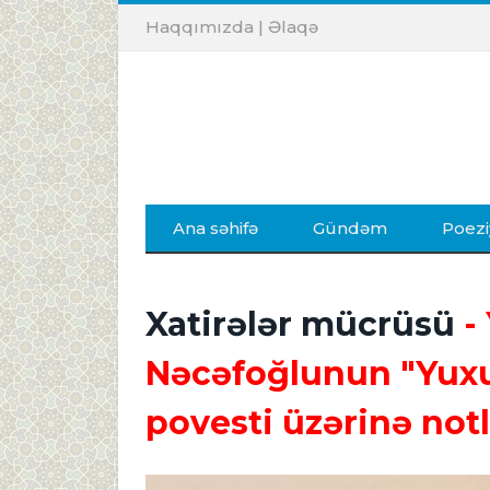
Haqqımızda
|
Əlaqə
Ana səhifə
Gündəm
Poezi
Xatirələr mücrüsü
- 
Nəcəfoğlunun "Yuxu
povesti üzərinə notl