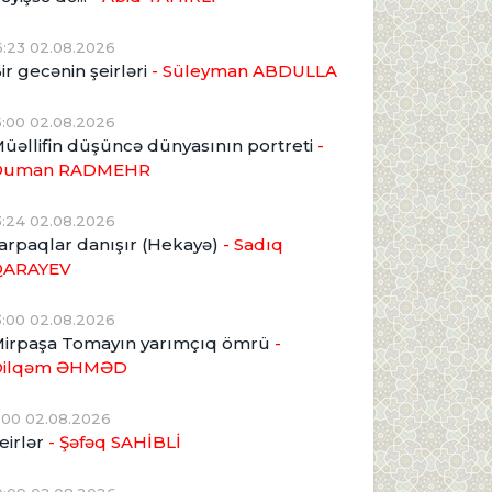
6:23 02.08.2026
ir gecənin şeirləri
- Süleyman ABDULLA
5:00 02.08.2026
üəllifin düşüncə dünyasının portreti
-
Duman RADMEHR
3:24 02.08.2026
arpaqlar danışır (Hekayə)
- Sadıq
QARAYEV
3:00 02.08.2026
irpaşa Tomayın yarımçıq ömrü
-
Dilqəm ƏHMƏD
1:00 02.08.2026
eirlər
- Şəfəq SAHİBLİ