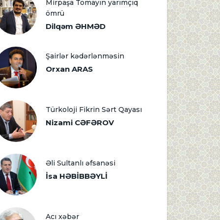
Mirpaşa Tomayın yarımçıq
ömrü
Dilqəm ƏHMƏD
Şairlər kədərlənməsin
Orxan ARAS
Türkoloji Fikrin Sərt Qayası
Nizami CƏFƏROV
Əli Sultanlı əfsanəsi
İsa HƏBİBBƏYLİ
Acı xəbər