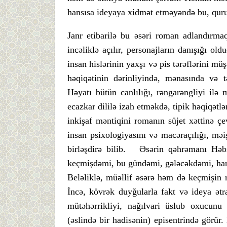
hansısa ideyaya xidmət etməyəndə bu, quru
Janr etibarilə bu əsəri roman adlandırmaq
incəliklə açılır, personajların danışığı 
insan hislərinin yaxşı və pis tərəflərini mü
həqiqətinin dərinliyində, mənasında və t
Həyatı bütün canlılığı, rəngarəngliyi ilə
ecazkar dililə izah etməkdə, tipik həqiqətlə
inkişaf məntiqini romanın süjet xəttinə ç
insan psixologiyasını və macəraçılığı, məiş
birləşdirə bilib. Əsərin qəhrəmanı Həbi
keçmişdəmi, bu gündəmi, gələcəkdəmi, hard
Beləliklə, müəllif əsərə həm də keçmişin ru
İncə, kövrək duyğularla fakt və ideya ətra
mütəhərrikliyi, nağılvari üslub oxucunu
(əslində bir hadisənin) episentrində görür.