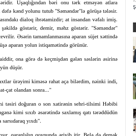
1
ləridir. Uşaqlığından bəri onu tərk etməyən atlara
Ş
n dəfə kənd yolunu tutub "Səməndər"lə görüşə tələsir.
sındakı dialoq ibrətamizdir; at insandan vəfalı imiş.
 şəkildə göstərir, demir, məhz göstərir. "Səməndər"
vrilir. Əsərin tamamlanmasına aparan süjet xəttində
üşə aparan yolun istiqamətində görünür.
ddir, ona görə də keçmişdən gələn səslərin əsirinə
üyün düşür.
axtlar ürəyimi kiməsə rahat aça bilərdim, nəinki indi,
at-çat olandan sonra..."
i təsiri doğuran o son xatirənin sehri-tilsimi Həbibi
gənə kimi sıxıb əsarətində saxlamış qatı tərəddüdün
 sarsıdaraq yıxdı".
ışır, qaranlığın qoynunda əriyib itir. Belə də demək