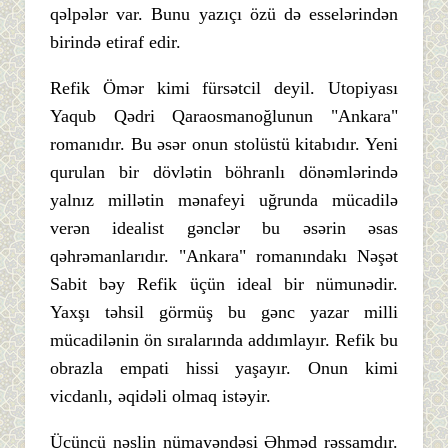
qəlpələr var. Bunu yazıçı özü də esselərindən
birində etiraf edir.
Refik Ömər kimi fürsətcil deyil. Utopiyası
Yaqub Qədri Qaraosmanoğlunun "Ankara"
romanıdır. Bu əsər onun stolüstü kitabıdır. Yeni
qurulan bir dövlətin böhranlı dönəmlərində
yalnız millətin mənafeyi uğrunda mücadilə
verən idealist gənclər bu əsərin əsas
qəhrəmanlarıdır. "Ankara" romanındakı Nəşət
Sabit bəy Refik üçün ideal bir nümunədir.
Yaxşı təhsil görmüş bu gənc yazar milli
mücadilənin ön sıralarında addımlayır. Refik bu
obrazla empati hissi yaşayır. Onun kimi
vicdanlı, əqidəli olmaq istəyir.
Üçüncü nəslin nümayəndəsi Əhməd rəssamdır.