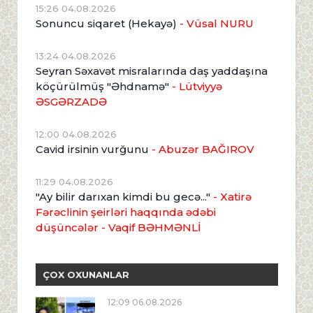
15:26 04.08.2026
Sonuncu siqaret (Hekayə)
- Vüsal NURU
13:24 04.08.2026
Seyran Səxavət misralarında daş yaddaşına
köçürülmüş "Əhdnamə"
- Lütviyyə
ƏSGƏRZADƏ
12:00 04.08.2026
Cavid irsinin vurğunu
- Abuzər BAĞIROV
11:29 04.08.2026
"Ay bilir darıxan kimdi bu gecə..."
- Xatirə
Fərəclinin şeirləri haqqında ədəbi
düşüncələr - Vaqif BƏHMƏNLİ
ÇOX OXUNANLAR
12:09 06.08.2026