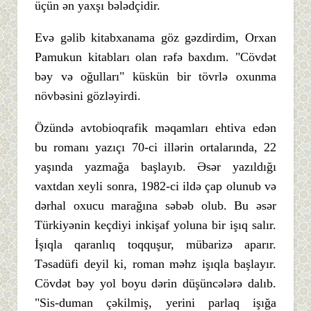
üçün ən yaxşı bələdçidir.
Evə gəlib kitabxanama göz gəzdirdim, Orxan
Pamukun kitabları olan rəfə baxdım. "Cövdət
bəy və oğulları" küskün bir tövrlə oxunma
növbəsini gözləyirdi.
Özündə avtobioqrafik məqamları ehtiva edən
bu romanı yazıçı 70-ci illərin ortalarında, 22
yaşında yazmağa başlayıb. Əsər yazıldığı
vaxtdan xeyli sonra, 1982-ci ildə çap olunub və
dərhal oxucu marağına səbəb olub. Bu əsər
Türkiyənin keçdiyi inkişaf yoluna bir işıq salır.
İşıqla qaranlıq toqquşur, mübarizə aparır.
Təsadüfi deyil ki, roman məhz işıqla başlayır.
Cövdət bəy yol boyu dərin düşüncələrə dalıb.
"Sis-duman çəkilmiş, yerini parlaq işığa