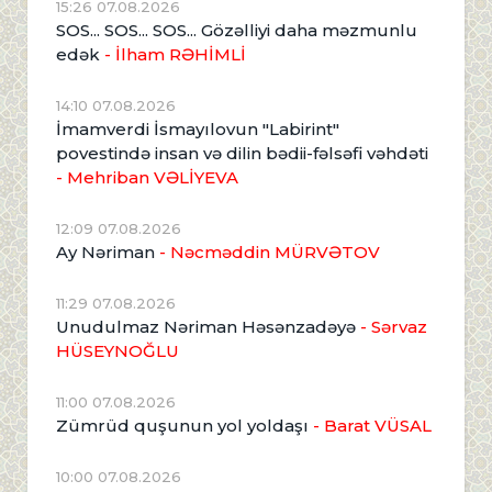
15:26 07.08.2026
SOS... SOS... SOS... Gözəlliyi daha məzmunlu
edək
- İlham RƏHİMLİ
14:10 07.08.2026
İmamverdi İsmayılovun "Labirint"
povestində insan və dilin bədii-fəlsəfi vəhdəti
- Mehriban VƏLİYEVA
12:09 07.08.2026
Ay Nəriman
- Nəcməddin MÜRVƏTOV
11:29 07.08.2026
Unudulmaz Nəriman Həsənzadəyə
- Sərvaz
HÜSEYNOĞLU
11:00 07.08.2026
Zümrüd quşunun yol yoldaşı
- Barat VÜSAL
10:00 07.08.2026