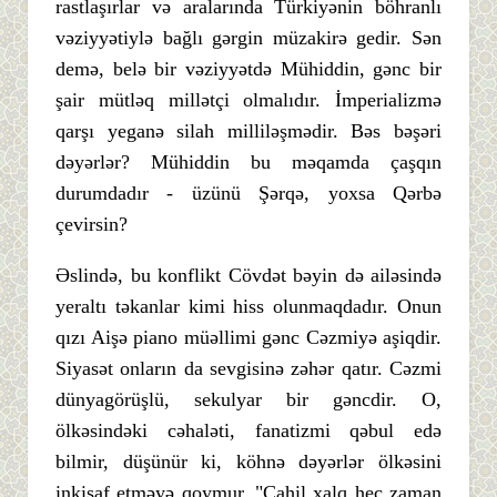
rastlaşırlar və aralarında Türkiyənin böhranlı
vəziyyətiylə bağlı gərgin müzakirə gedir. Sən
demə, belə bir vəziyyətdə Mühiddin, gənc bir
şair mütləq millətçi olmalıdır. İmperializmə
qarşı yeganə silah milliləşmədir. Bəs bəşəri
dəyərlər? Mühiddin bu məqamda çaşqın
durumdadır - üzünü Şərqə, yoxsa Qərbə
çevirsin?
Əslində, bu konflikt Cövdət bəyin də ailəsində
yeraltı təkanlar kimi hiss olunmaqdadır. Onun
qızı Aişə piano müəllimi gənc Cəzmiyə aşiqdir.
Siyasət onların da sevgisinə zəhər qatır. Cəzmi
dünyagörüşlü, sekulyar bir gəncdir. O,
ölkəsindəki cəhaləti, fanatizmi qəbul edə
bilmir, düşünür ki, köhnə dəyərlər ölkəsini
inkişaf etməyə qoymur. "Cahil xalq heç zaman