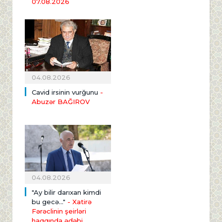
07.08.2026
04.08.2026
Cavid irsinin vurğunu
-
Abuzər BAĞIROV
04.08.2026
"Ay bilir darıxan kimdi
bu gecə..."
- Xatirə
Fərəclinin şeirləri
haqqında ədəbi