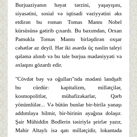
Burjuaziyanın həyat tərzini, yaşayışını,
siyasətini, sosial və iqtisadi vəziyyətini əks
etdirən bu roman Tomas Mannı Nobel
kürsüsünə gətirib çıxardı. Bu baxımdan, Orxan
Pamukla Tomas Mannı birləşdirən oxşar
cəhətlər az deyil. Hər iki əsərdə üç nəslin taleyi
qələmə alınıb və bu tale burjua mədəniyyəti və
əxlaqını gözardı edir.
"Cövdət bəy və oğulları"nda mədəni landşaft
bu cürdür: kapitalizm, millətçilər,
kosmopolitlər, mühafizəkarlar, Qərb
yönümlülər... Və bütün bunlar bir-birilə yanaşı
addımlaya bilmir, bir-birinin ayağına dolaşır.
Şair Mühiddin Bodlerin təsiriylə şeirlər yazır,
Mahir Altaylı isə qatı millətçidir, lokantada