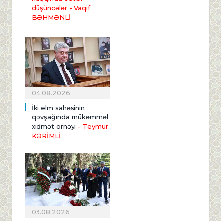
düşüncələr - Vaqif
BƏHMƏNLİ
04.08.2026
İki elm sahəsinin
qovşağında mükəmməl
xidmət örnəyi
- Teymur
KƏRİMLİ
03.08.2026