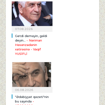
07.08.2026
Getdi deməyin, gəldi
deyin...
- Nəriman
Həsənzadənin
xatirəsinə
- Vaqif
YUSİFLİ
06.08.2026
"Ədəbiyyat qəzeti"nin
bu sayında
-