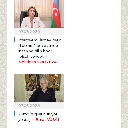
07.08.2026
İmamverdi İsmayılovun
"Labirint" povestində
insan və dilin bədii-
fəlsəfi vəhdəti
-
Mehriban VƏLİYEVA
07.08.2026
Zümrüd quşunun yol
yoldaşı
- Barat VÜSAL