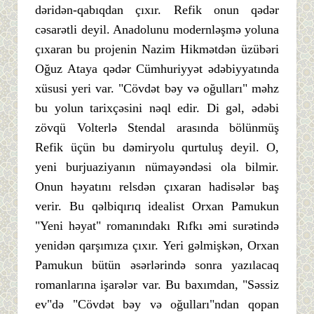
dəridən-qabıqdan çıxır. Refik onun qədər
cəsarətli deyil. Anadolunu modernləşmə yoluna
çıxaran bu projenin Nazim Hikmətdən üzübəri
Oğuz Ataya qədər Cümhuriyyət ədəbiyyatında
xüsusi yeri var. "Cövdət bəy və oğulları" məhz
bu yolun tarixçəsini nəql edir. Di gəl, ədəbi
zövqü Volterlə Stendal arasında bölünmüş
Refik üçün bu dəmiryolu qurtuluş deyil. O,
yeni burjuaziyanın nümayəndəsi ola bilmir.
Onun həyatını relsdən çıxaran hadisələr baş
verir. Bu qəlbiqırıq idealist Orxan Pamukun
"Yeni həyat" romanındakı Rıfkı əmi surətində
yenidən qarşımıza çıxır. Yeri gəlmişkən, Orxan
Pamukun bütün əsərlərində sonra yazılacaq
romanlarına işarələr var. Bu baxımdan, "Səssiz
ev"də "Cövdət bəy və oğulları"ndan qopan