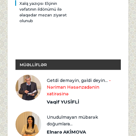
Xalq yazıçısı Elçinin
vəfatının ildönümü ilə
əlaqədar məzarı ziyarət
olunub
MÜƏLLİFLƏR
Getdi deməyin, gəldi deyin...
-
Nəriman Həsənzadənin
xatirəsinə
Vaqif YUSİFLİ
Unudulmayan mübarək
doğumlara...
Elnarə AKİMOVA