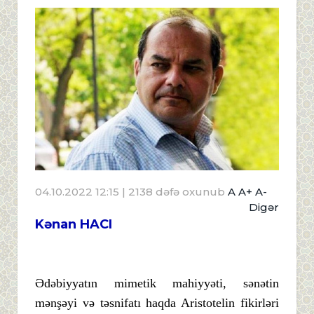
04.10.2022 12:15
| 2138 dəfə oxunub
A
A+
A-
Digər
Kənan HACI
Ədəbiyyatın mimetik mahiyyəti, sənətin
mənşəyi və təsnifatı haqda Aristotelin fikirləri