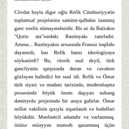
Cövdət bəyin digər oğlu Refik Cümhuriyyətin
toplumsal projelərinə səmimi-qəlbdən inanmış
gənc nəslin nümayəndəsidir. Bir az da Balzakın
"Qorio ata"sındakı Rastinyakı xatırladır.
Amma... Rastinyakın arxasında Fransız inqilabı
dayanırdı, bəs Refik hansı ideologiyaya
söykənirdi? Bu, ritorik sual deyil, türk
gəncliyinin qarşısında duran və cavabını
gözləyən həlledici bir sual idi. Refik və Ömər
türk siyasi və mədəni tarixində, modernləşmə
prosesində böyük önəm daşıyan nəhəng
dəmiryolu projesində bir araya gəlirlər. Ömər
millət vəkilinin qızıyla nişanlanıb və hədəfləri
böyükdür. Mənfəətcil adamdır və varlanmaq,
özünə müəyyən mənsəb qazanmaq üçün