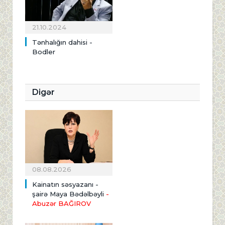
21.10.2024
Tənhalığın dahisi -
Bodler
Digər
08.08.2026
Kainatın səsyazanı -
şairə Maya Bədəlbəyli
-
Abuzər BAĞIROV