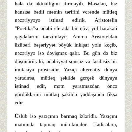
hələ də aktuallığını itirməyib. Məsələn, biz
hansısa bədii mətnin tərifini verəndə mütləq
nəzəriyyəyə istinad edirik. Aristotelin
"Poetika"sı ədəbi sferada bir növ, yol hərəkəti
qaydalarını tənzimləyir. Amma Aristoteldən
üzübəri bəşəriyyət böyük inkişaf yolu keçib,
nəzəriyyə isə dəyişməz qalır. Bu gün də biz
düşünürük ki, ədəbiyyat sonsuz və fasiləsiz bir
imitasiya prosesidir. Yazıçı alternativ dünya
yaradırsa, mütləq şəkildə gerçək dünyaya
istinad edir, mətn yaratmazdan öncə
gördüklərini mütləq şəkildə yaddaşında fiksə
edir.
Üslub isə yazıçının barmaq izləridir. Yazıçını
mətnində tapmaq mümkündür. Hadisələrə,