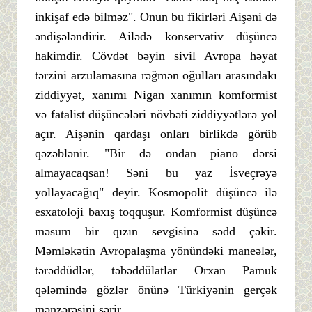
inkişaf edə bilməz". Onun bu fikirləri Aişəni də
əndişələndirir. Ailədə konservativ düşüncə
hakimdir. Cövdət bəyin sivil Avropa həyat
tərzini arzulamasına rəğmən oğulları arasındakı
ziddiyyət, xanımı Nigan xanımın komformist
və fatalist düşüncələri növbəti ziddiyyətlərə yol
açır. Aişənin qardaşı onları birlikdə görüb
qəzəblənir. "Bir də ondan piano dərsi
almayacaqsan! Səni bu yaz İsveçrəyə
yollayacağıq" deyir. Kosmopolit düşüncə ilə
esxatoloji baxış toqquşur. Komformist düşüncə
məsum bir qızın sevgisinə sədd çəkir.
Məmləkətin Avropalaşma yönündəki maneələr,
tərəddüdlər, təbəddülatlar Orxan Pamuk
qələmində gözlər önünə Türkiyənin gerçək
mənzərəsini sərir.