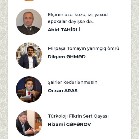
Elçinin özü, sözü, izi, yaxud
epoxalar dəyişsə də...
Abid TAHİRLİ
Mirpaşa Tomayın yarımçıq ömrü
Dilqəm ƏHMƏD
Şairlər kədərlənməsin
Orxan ARAS
Türkoloji Fikrin Sərt Qayası
Nizami CƏFƏROV