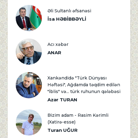
Əli Sultanlı əfsanəsi
İsa HƏBİBBƏYLİ
Acı xəbər
ANAR
Xankəndidə "Türk Dünyası
Həftəsi", Ağdamda təqdim edilən
"İblis" və... türk ruhunun qələbəsi
Azər TURAN
Bizim adam - Rasim Kərimli
(Xatirə-esse)
Turan UĞUR