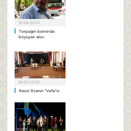
10.06.2025
Torpağın bətnində
böyüyən alov
16.05.2025
Rəsul Rzanın "Vəfa"sı