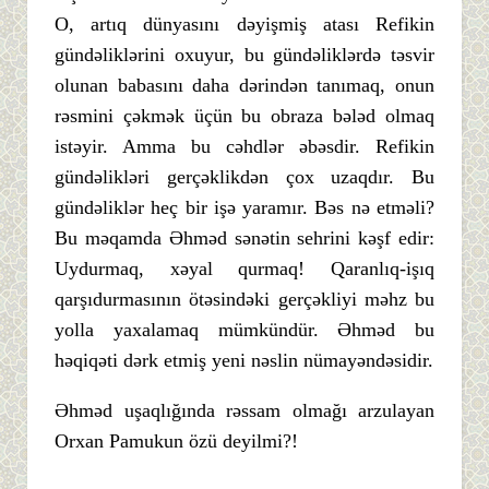
O, artıq dünyasını dəyişmiş atası Refikin
gündəliklərini oxuyur, bu gündəliklərdə təsvir
olunan babasını daha dərindən tanımaq, onun
rəsmini çəkmək üçün bu obraza bələd olmaq
istəyir. Amma bu cəhdlər əbəsdir. Refikin
gündəlikləri gerçəklikdən çox uzaqdır. Bu
gündəliklər heç bir işə yaramır. Bəs nə etməli?
Bu məqamda Əhməd sənətin sehrini kəşf edir:
Uydurmaq, xəyal qurmaq! Qaranlıq-işıq
qarşıdurmasının ötəsindəki gerçəkliyi məhz bu
yolla yaxalamaq mümkündür. Əhməd bu
həqiqəti dərk etmiş yeni nəslin nümayəndəsidir.
Əhməd uşaqlığında rəssam olmağı arzulayan
Orxan Pamukun özü deyilmi?!