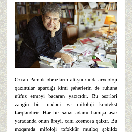
Orxan Pamuk obrazların alt-şüurunda arxeoloji
qazıntılar apardığı kimi şəhərlərin də ruhuna
nüfuz etməyi bacaran yazıçıdır. Bu əsərləri
zəngin bir mədəni və mifoloji kontekst
fərqləndirir. Hər bir sənət adamı həmişə əsər
yaradanda onun ürəyi, canı kosmosa qalxır. Bu
məqamda mifoloji təfəkkür mütləq şəkildə