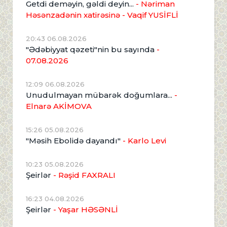
Getdi deməyin, gəldi deyin...
- Nəriman
Həsənzadənin xatirəsinə
- Vaqif YUSİFLİ
20:43 06.08.2026
"Ədəbiyyat qəzeti"nin bu sayında
-
07.08.2026
12:09 06.08.2026
Unudulmayan mübarək doğumlara...
-
Elnarə AKİMOVA
15:26 05.08.2026
"Məsih Ebolidə dayandı"
- Karlo Levi
10:23 05.08.2026
Şeirlər
- Rəşid FAXRALI
16:23 04.08.2026
Şeirlər
- Yaşar HƏSƏNLİ