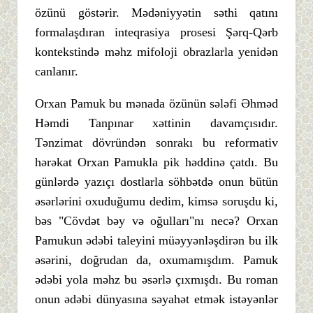
özünü göstərir. Mədəniyyətin səthi qatını
formalaşdıran inteqrasiya prosesi Şərq-Qərb
kontekstində məhz mifoloji obrazlarla yenidən
canlanır.
Orxan Pamuk bu mənada özünün sələfi Əhməd
Həmdi Tanpınar xəttinin davamçısıdır.
Tənzimat dövründən sonrakı bu reformativ
hərəkat Orxan Pamukla pik həddinə çatdı. Bu
günlərdə yazıçı dostlarla söhbətdə onun bütün
əsərlərini oxuduğumu dedim, kimsə soruşdu ki,
bəs "Cövdət bəy və oğulları"nı necə? Orxan
Pamukun ədəbi taleyini müəyyənləşdirən bu ilk
əsərini, doğrudan da, oxumamışdım. Pamuk
ədəbi yola məhz bu əsərlə çıxmışdı. Bu roman
onun ədəbi dünyasına səyahət etmək istəyənlər