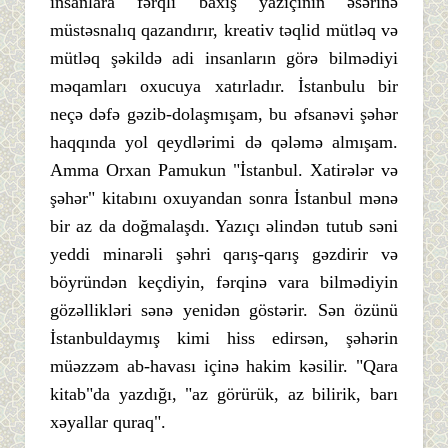
insanlara fərqli baxış yazıçının əsərinə
müstəsnalıq qazandırır, kreativ təqlid mütləq və
mütləq şəkildə adi insanların görə bilmədiyi
məqamları oxucuya xatırladır. İstanbulu bir
neçə dəfə gəzib-dolaşmışam, bu əfsanəvi şəhər
haqqında yol qeydlərimi də qələmə almışam.
Amma Orxan Pamukun "İstanbul. Xatirələr və
şəhər" kitabını oxuyandan sonra İstanbul mənə
bir az da doğmalaşdı. Yazıçı əlindən tutub səni
yeddi minarəli şəhri qarış-qarış gəzdirir və
böyründən keçdiyin, fərqinə vara bilmədiyin
gözəllikləri sənə yenidən göstərir. Sən özünü
İstanbuldaymış kimi hiss edirsən, şəhərin
müəzzəm ab-havası içinə hakim kəsilir. "Qara
kitab"da yazdığı, "az görürük, az bilirik, barı
xəyallar quraq".