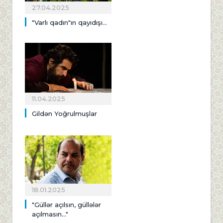
27.04.2025
"Varlı qadın"ın qayıdışı...
11.04.2025
Gildən Yoğrulmuşlar
18.01.2025
"Güllər açılsın, güllələr
açılmasın..."