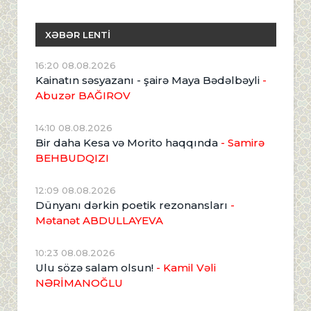
XƏBƏR LENTİ
16:20 08.08.2026
Kainatın səsyazanı - şairə Maya Bədəlbəyli
-
Abuzər BAĞIROV
14:10 08.08.2026
Bir daha Kesa və Morito haqqında
- Samirə
BEHBUDQIZI
12:09 08.08.2026
Dünyanı dərkin poetik rezonansları
-
Mətanət ABDULLAYEVA
10:23 08.08.2026
Ulu sözə salam olsun!
- Kamil Vəli
NƏRİMANOĞLU