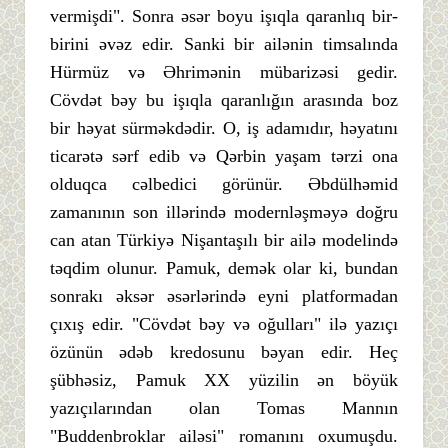
vermişdi". Sonra əsər boyu işıqla qaranlıq bir-
birini əvəz edir. Sanki bir ailənin timsalında
Hürmüz və Əhrimənin mübarizəsi gedir.
Cövdət bəy bu işıqla qaranlığın arasında boz
bir həyat sürməkdədir. O, iş adamıdır, həyatını
ticarətə sərf edib və Qərbin yaşam tərzi ona
olduqca cəlbedici görünür. Əbdülhəmid
zamanının son illərində modernləşməyə doğru
can atan Türkiyə Nişantaşılı bir ailə modelində
təqdim olunur. Pamuk, demək olar ki, bundan
sonrakı əksər əsərlərində eyni platformadan
çıxış edir. "Cövdət bəy və oğulları" ilə yazıçı
özünün ədəb kredosunu bəyan edir. Heç
şübhəsiz, Pamuk XX yüzilin ən böyük
yazıçılarından olan Tomas Mannın
"Buddenbroklar ailəsi" romanını oxumuşdu.