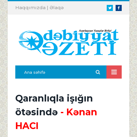
Haqqımızda
|
Əlaqə
Twitter
Facebook
Ana səhifə
Qaranlıqla işığın
ötəsində
- Kənan
HACI