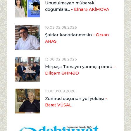
Unudulmayan mübarək
doğumlara...
- Elnarə AKİMOVA
10:09 02.08.2026
Şairlər kədərlənməsin
- Orxan
ARAS
13:00 02.08.2026
Mirpaşa Tomayın yarımçıq ömrü
-
Dilqəm ƏHMƏD
11:00 07.08.2026
Zümrüd quşunun yol yoldaşı
-
Barat VÜSAL