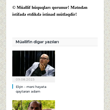
© Müəllif hüquqları qorunur! Mətndən
istifadə etdikdə istinad mütləqdir!
Müəllifin digər yazıları
09.08.2025
Elçin - məni həyata
qaytaran adam