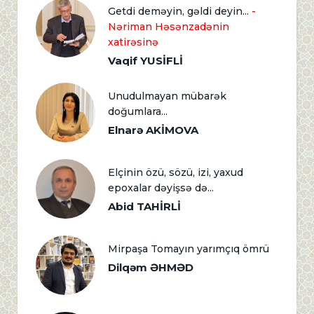
Getdi deməyin, gəldi deyin...
-
Nəriman Həsənzadənin
xatirəsinə
Vaqif YUSİFLİ
Unudulmayan mübarək
doğumlara...
Elnarə AKİMOVA
Elçinin özü, sözü, izi, yaxud
epoxalar dəyişsə də...
Abid TAHİRLİ
Mirpaşa Tomayın yarımçıq ömrü
Dilqəm ƏHMƏD