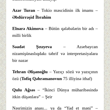
Azər Turan
– Tokio məscidinin ilk imamı –
Əbdürrəşid İbrahim
Elnarə Akimova
– Bütün qələbələrin bir adı –
milli birlik
Səadət Şıxıyeva
– Azərbaycan
nizamişünaslıqdakı təhrif və interpretasiyalara
bir nəzər
Tehran Əlişanoğlu
– Yazıçı sözü və yazıçının
özü (
Tofiq Qəhrəmanovun
75 illiyinə ithaf)
Qulu Ağsəs
– “İkinci Dünya müharibəsində
itkin düşənlərə” – Şeir
Nəsrimizin anası... ya da “Yad et məni” –