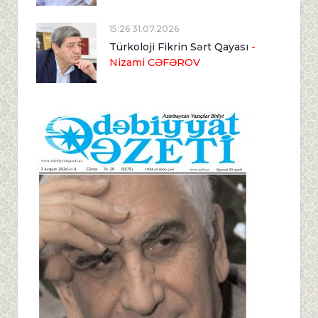
15:26 31.07.2026
Türkoloji Fikrin Sərt Qayası
-
Nizami CƏFƏROV