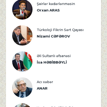
Şairlər kədərlənməsin
Orxan ARAS
Türkoloji Fikrin Sərt Qayası
Nizami CƏFƏROV
Əli Sultanlı əfsanəsi
İsa HƏBİBBƏYLİ
Acı xəbər
ANAR