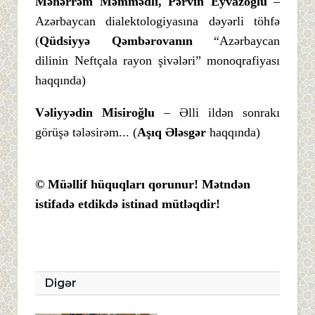
Məhərrəm Məmmədli, Pərvin Eyvazoğlu
–
Azərbaycan dialektologiyasına dəyərli töhfə
(
Qüdsiyyə Qəmbərovanın
“Azərbaycan
dilinin Neftçala rayon şivələri” monoqrafiyası
haqqında)
Vəliyyədin Misiroğlu
– Əlli ildən sonrakı
görüşə tələsirəm... (
Aşıq Ələsgər
haqqında)
© Müəllif hüquqları qorunur! Mətndən
istifadə etdikdə istinad mütləqdir!
Digər