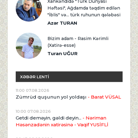
Xankəndidə "Türk Dünyası
Həftəsi", Ağdamda təqdim edilən
"İblis" və... türk ruhunun qələbəsi
Azər TURAN
Bizim adam - Rasim Kərimli
(Xatirə-esse)
Turan UĞUR
XƏBƏR LENTİ
11:00 07.08.2026
Zümrüd quşunun yol yoldaşı
- Barat VÜSAL
10:00 07.08.2026
Getdi deməyin, gəldi deyin...
- Nəriman
Həsənzadənin xatirəsinə
- Vaqif YUSİFLİ