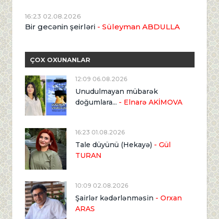
16:23 02.08.2026
Bir gecənin şeirləri
- Süleyman ABDULLA
ÇOX OXUNANLAR
12:09 06.08.2026
Unudulmayan mübarək
doğumlara...
- Elnarə AKİMOVA
16:23 01.08.2026
Tale düyünü (Hekayə)
- Gül
TURAN
10:09 02.08.2026
Şairlər kədərlənməsin
- Orxan
ARAS