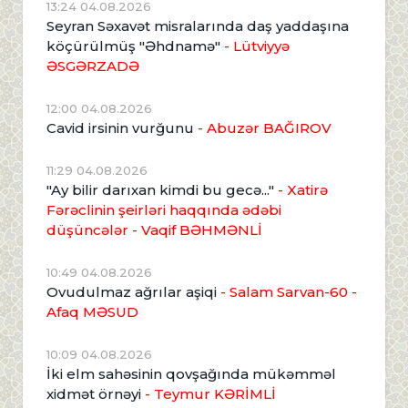
13:24 04.08.2026
Seyran Səxavət misralarında daş yaddaşına
köçürülmüş "Əhdnamə"
- Lütviyyə
ƏSGƏRZADƏ
12:00 04.08.2026
Cavid irsinin vurğunu
- Abuzər BAĞIROV
11:29 04.08.2026
"Ay bilir darıxan kimdi bu gecə..."
- Xatirə
Fərəclinin şeirləri haqqında ədəbi
düşüncələr - Vaqif BƏHMƏNLİ
10:49 04.08.2026
Ovudulmaz ağrılar aşiqi
- Salam Sarvan-60 -
Afaq MƏSUD
10:09 04.08.2026
İki elm sahəsinin qovşağında mükəmməl
xidmət örnəyi
- Teymur KƏRİMLİ