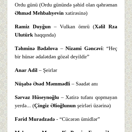
Ordu günü (Ordu günündə şəhid olan qəhrəman
Əhməd Mehbalıyevin
xatirəsinə)
Ramiz Duyğun
– Vulkan ömrü (
Xəlil Rza
Ulutürk
haqqında)
Təhminə Bədəlova
–
Nizami Gəncəvi
: “Heç
bir hünər ədalətdən gözəl deyildir”
Anar Adil
– Şeirlər
Nüşabə Əsəd Məmmədli
– Səadət anı
Sərvaz Hüseynoğlu
– Xatirə tufanı qopmayan
yerdə... (
Çingiz Əlioğlunun
şeirləri üzərinə)
Fərid Muradzadə
- “Cücərən ümidlər”