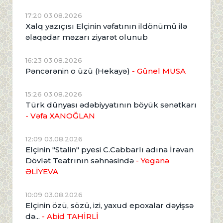
17:20 03.08.2026
Xalq yazıçısı Elçinin vəfatının ildönümü ilə
əlaqədar məzarı ziyarət olunub
16:23 03.08.2026
Pəncərənin o üzü (Hekayə)
- Günel MUSA
15:26 03.08.2026
Türk dünyası ədəbiyyatının böyük sənətkarı
- Vəfa XANOĞLAN
12:09 03.08.2026
Elçinin "Stalin" pyesi C.Cabbarlı adına İrəvan
Dövlət Teatrının səhnəsində
- Yeganə
ƏLİYEVA
10:09 03.08.2026
Elçinin özü, sözü, izi, yaxud epoxalar dəyişsə
də...
- Abid TAHİRLİ