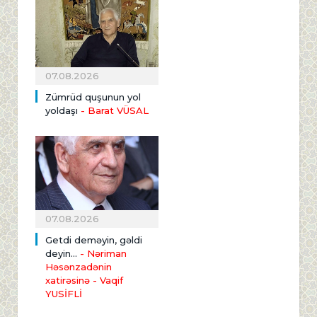
07.08.2026
Zümrüd quşunun yol
yoldaşı
- Barat VÜSAL
07.08.2026
Getdi deməyin, gəldi
deyin...
- Nəriman
Həsənzadənin
xatirəsinə
- Vaqif
YUSİFLİ