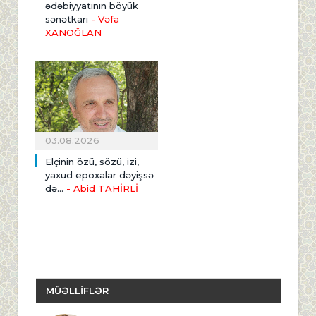
ədəbiyyatının böyük
sənətkarı
- Vəfa
XANOĞLAN
03.08.2026
Elçinin özü, sözü, izi,
yaxud epoxalar dəyişsə
də...
- Abid TAHİRLİ
MÜƏLLİFLƏR