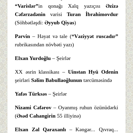
“Varislər”
in qonağı Xalq yazıçısı
Əzizə
Cəfərzadənin
varisi
Turan İbrahimovdur
(Söhbətləşdi:
Əyyub Qiyas
)
Pərvin
– Həyat və tale (
“Vəziyyət ruscadır”
rubrikasından növbəti yazı)
Elxan Yurdoğlu
– Şeirlər
XX əsrin klassikası –
Uinstan Hyü Odenin
şeirləri
Səlim Babullaoğlunun
tərcüməsində
Yafəs Türksəs
– Şeirlər
Nizami Cəfərov
– Oyanmış ruhun özünüdərki
(
Əsəd Cahangirin
55 illiyinə)
Elxan Zal Qaraxanlı
– Kəngər... Qıvraq...