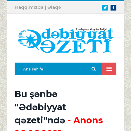
Haqqımızda
|
Əlaqə
Twitter
Facebook
Ana səhifə
Bu şənbə
"Ədəbiyyat
qəzeti"ndə
- Anons