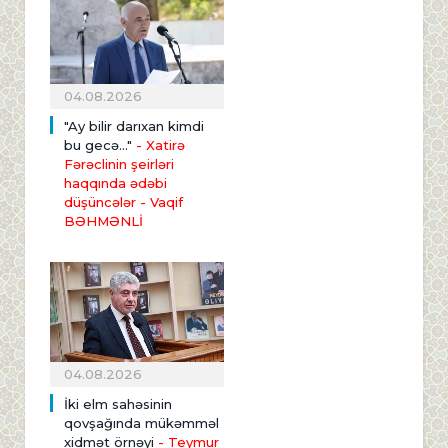
04.08.2026
"Ay bilir darıxan kimdi
bu gecə..."
- Xatirə
Fərəclinin şeirləri
haqqında ədəbi
düşüncələr - Vaqif
BƏHMƏNLİ
04.08.2026
İki elm sahəsinin
qovşağında mükəmməl
xidmət örnəyi
- Teymur