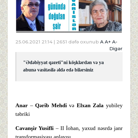
25.06.2021 21:14
| 2651 dəfə oxunub
A
A+
A-
Digər
"Ədəbiyyat qəzeti"ni köşklərdən və ya
abunə vasitəsilə əldə edə bilərsiniz
Anar
–
Qərib Mehdi
və
Elxan Zala
yubiley
təbriki
Cavanşir Yusifli
– II İohan, yaxud nəsrdə janr
transformasiyası anlayışı