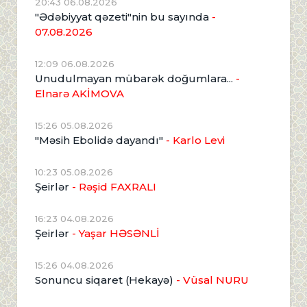
20:43 06.08.2026
"Ədəbiyyat qəzeti"nin bu sayında
-
07.08.2026
12:09 06.08.2026
Unudulmayan mübarək doğumlara...
-
Elnarə AKİMOVA
15:26 05.08.2026
"Məsih Ebolidə dayandı"
- Karlo Levi
10:23 05.08.2026
Şeirlər
- Rəşid FAXRALI
16:23 04.08.2026
Şeirlər
- Yaşar HƏSƏNLİ
15:26 04.08.2026
Sonuncu siqaret (Hekayə)
- Vüsal NURU