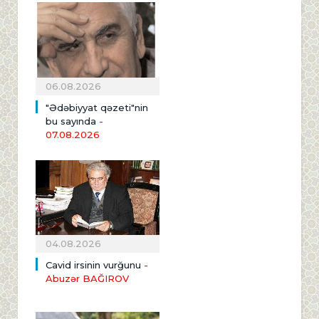
06.08.2026
"Ədəbiyyat qəzeti"nin
bu sayında
-
07.08.2026
04.08.2026
Cavid irsinin vurğunu
-
Abuzər BAĞIROV