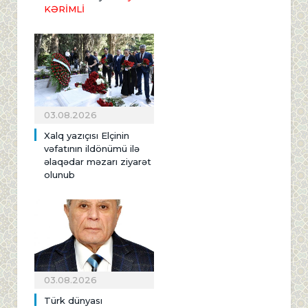
KƏRİMLİ
03.08.2026
Xalq yazıçısı Elçinin
vəfatının ildönümü ilə
əlaqədar məzarı ziyarət
olunub
03.08.2026
Türk dünyası