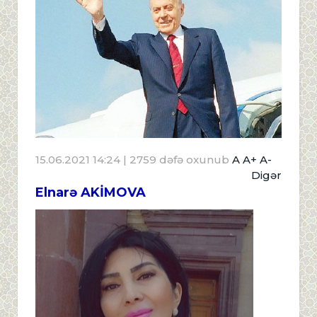
15.06.2021 14:24
| 2759 dəfə oxunub
A
A+
A-
Digər
Elnarə AKİMOVA