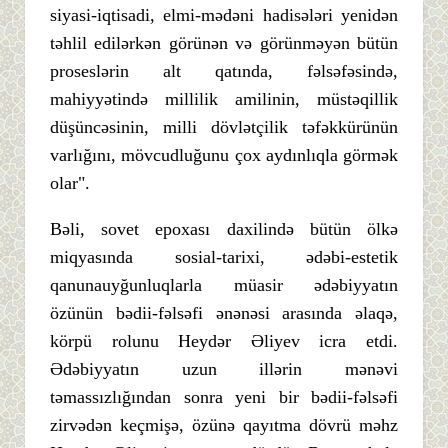
siyasi-iqtisadi, elmi-mədəni hadisələri yenidən
təhlil edilərkən görünən və görünməyən bütün
proseslərin alt qatında, fəlsəfəsində,
mahiyyətində millilik amilinin, müstəqillik
düşüncəsinin, milli dövlətçilik təfəkkürünün
varlığını, mövcudluğunu çox aydınlıqla görmək
olar".
Bəli, sovet epoxası daxilində bütün ölkə
miqyasında sosial-tarixi, ədəbi-estetik
qanunauyğunluqlarla müasir ədəbiyyatın
özünün bədii-fəlsəfi ənənəsi arasında əlaqə,
körpü rolunu Heydər Əliyev icra etdi.
Ədəbiyyatın uzun illərin mənəvi
təmassızlığından sonra yeni bir bədii-fəlsəfi
zirvədən keçmişə, özünə qayıtma dövrü məhz