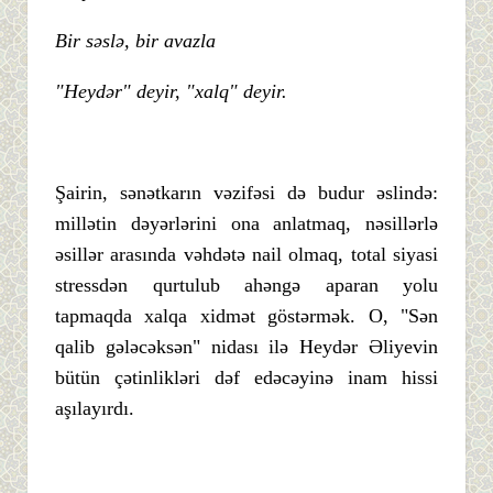
Bir səslə, bir avazla
"Heydər" deyir, "xalq" deyir.
Şairin, sənətkarın vəzifəsi də budur əslində:
millətin dəyərlərini ona anlatmaq, nəsillərlə
əsillər arasında vəhdətə nail olmaq, total siyasi
stressdən qurtulub ahəngə aparan yolu
tapmaqda xalqa xidmət göstərmək. O, "Sən
qalib gələcəksən" nidası ilə Heydər Əliyevin
bütün çətinlikləri dəf edəcəyinə inam hissi
aşılayırdı.