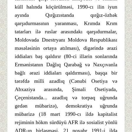
küll halında köçürülməsi, 1990-cı ilin iyun
ayında Qırğızıstanda qırğız-özbək
qarşıdurmasının yaranması, Krımda Krım
tatarları ilə ruslar arasındakı qarşıdurmalar,
Moldovada Dnestryanı Moldova Respublikası
məsələsinin ortaya atılması), digərində ərazi
iddiaları baş qaldırır (80-ci illərin sonlarında
Ermənistanın Dağlıq Qarabağ və Naxçıvanla
bağlı ərazi iddiaları qaldırması), başqa bir
tərəfdə milli azadlıq (Cənubi Osetiya və
Abxaziya arasında, Şimali Osetiyada,
Çeçenistanda... azadlıq və torpaq uğrunda
gedən mübarizə), demokratiya uğrunda
mübarizə (18 mart 1990-cı ildə kapitalist
rejiminin hökm sürdüyü AFR ilə sosialist yönlü
ADR-ın birləşməsi, 21 noyabr 1991-i ildə