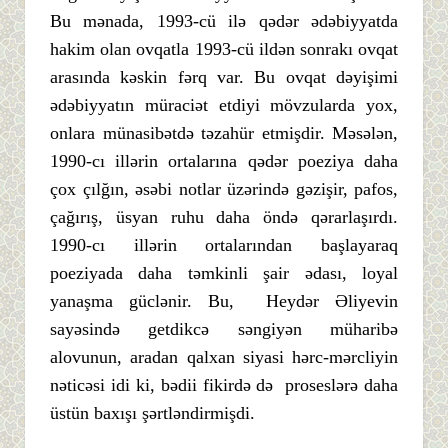
Bu mənada, 1993-cü ilə qədər ədəbiyyatda
hakim olan ovqatla 1993-cü ildən sonrakı ovqat
arasında kəskin fərq var. Bu ovqat dəyişimi
ədəbiyyatın müraciət etdiyi mövzularda yox,
onlara münasibətdə təzahür etmişdir. Məsələn,
1990-cı illərin ortalarına qədər poeziya daha
çox çılğın, əsəbi notlar üzərində gəzişir, pafos,
çağırış, üsyan ruhu daha öndə qərarlaşırdı.
1990-cı illərin ortalarından başlayaraq
poeziyada daha təmkinli şair ədası, loyal
yanaşma güclənir. Bu, Heydər Əliyevin
sayəsində getdikcə səngiyən müharibə
alovunun, aradan qalxan siyasi hərc-mərcliyin
nəticəsi idi ki, bədii fikirdə də proseslərə daha
üstün baxışı şərtləndirmişdi.