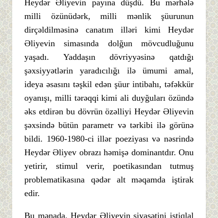
Heydər Əliyevin payına düşdü. Bu mərhələ
milli özünüdərk, milli mənlik şüurunun
dirçəldilməsinə canatım illəri kimi Heydər
Əliyevin simasında dolğun mövcudluğunu
yaşadı. Yaddaşın dövriyyəsinə qatdığı
şəxsiyyətlərin yaradıcılığı ilə ümumi amal,
ideya əsasını təşkil edən şüur intibahı, təfəkkür
oyanışı, milli tərəqqi kimi ali duyğuları özündə
əks etdirən bu dövrün özəlliyi Heydər Əliyevin
şəxsində bütün parametr və tərkibi ilə görünə
bildi. 1960-1980-ci illər poeziyası və nəsrində
Heydər Əliyev obrazı həmişə dominantdır. Onu
yetirir, stimul verir, poetikasından tutmuş
problematikasına qədər alt məqamda iştirak
edir.
Bu mənada, Heydər Əliyevin siyasətini istiqlal