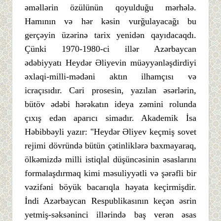
əməllərin özülünün qoyulduğu mərhələ.
Hamının və hər kəsin vurğulayacağı bu
gerçəyin üzərinə tarix yenidən qayıdacaqdı.
Çünki 1970-1980-ci illər Azərbaycan
ədəbiyyatı Heydər Əliyevin müəyyənləşdirdiyi
əxlaqi-milli-mədəni aktın ilhamçısı və
icraçısıdır. Cari prosesin, yazılan əsərlərin,
bütöv ədəbi hərəkatın ideya zəmini rolunda
çıxış edən aparıcı simadır. Akademik İsa
Həbibbəyli yazır: "Heydər Əliyev keçmiş sovet
rejimi dövründə bütün çətinliklərə baxmayaraq,
ölkəmizdə milli istiqlal düşüncəsinin əsaslarını
formalaşdırmaq kimi məsuliyyətli və şərəfli bir
vəzifəni böyük bacarıqla həyata keçirmişdir.
İndi Azərbaycan Respublikasının keçən əsrin
yetmiş-səksəninci illərində baş verən əsas