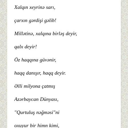
Xalqın xeyrinə sarı,
çarxın gərdişi gəlib!
Millətinə, xalqına birləş deyir,
qalx deyir!
Öz haqqına güvənir,
haqq danışır, haqq deyir.
Əlli milyona çatmış
Azərbaycan Dünyası,
"Qurtuluş nəğməsi"ni
oxuyur bir himn kimi,