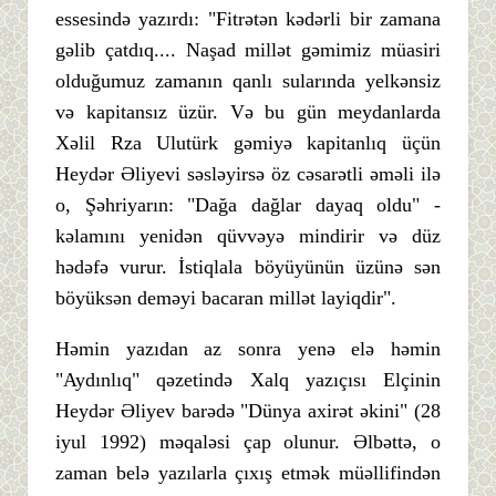
essesində yazırdı: "Fitrətən kədərli bir zamana
gəlib çatdıq.... Naşad millət gəmimiz müasiri
olduğumuz zamanın qanlı sularında yelkənsiz
və kapitansız üzür. Və bu gün meydanlarda
Xəlil Rza Ulutürk gəmiyə kapitanlıq üçün
Heydər Əliyevi səsləyirsə öz cəsarətli əməli ilə
o, Şəhriyarın: "Dağa dağlar dayaq oldu" -
kəlamını yenidən qüvvəyə mindirir və düz
hədəfə vurur. İstiqlala böyüyünün üzünə sən
böyüksən deməyi bacaran millət layiqdir".
Həmin yazıdan az sonra yenə elə həmin
"Aydınlıq" qəzetində Xalq yazıçısı Elçinin
Heydər Əliyev barədə "Dünya axirət əkini" (28
iyul 1992) məqaləsi çap olunur. Əlbəttə, o
zaman belə yazılarla çıxış etmək müəllifindən