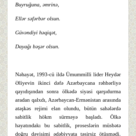
Buyruğuna, əmrinə,
Ellər səfərbər olsun.
Güvəndiyi həqiqət,
Dayağı bəşər olsun.
Nəhayət, 1993-cü ildə Ümummilli lider Heydər
Əliyevin ikinci dəfə Azərbaycana rəhbərliyə
qayıdışından sonra ölkədə siyasi qarşıdurma
aradan qalxdı, Azərbaycan-Ermənistan arasında
atəşkəs rejimi elan olundu, bütün sahələrdə
sabitlik hökm sürməyə başladı. Ölkə
həyatındakı bu sabitlik, proseslərin müsbətə
doğru dəyişimi ədəbiyyata təsirsiz ötüşmədi.