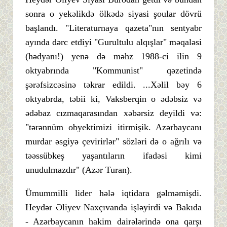
sonra o yekəlikdə ölkədə siyasi şoular dövrü
başlandı. "Literaturnaya qazeta"nın sentyabr
ayında dərc etdiyi "Gurultulu alqışlar" məqaləsi
(hədyanı!) yenə də məhz 1988-ci ilin 9
oktyabrında "Kommunist" qəzetində
şərəfsizcəsinə təkrar edildi. ...Xəlil bəy 6
oktyabrda, təbii ki, Vaksberqin o ədəbsiz və
ədəbaz cızmaqarasından xəbərsiz deyildi və:
"tərənnüm obyektimizi itirmişik. Azərbaycanı
murdar əsgiyə çevirirlər" sözləri də o ağrılı və
təəssübkeş yaşantıların ifadəsi kimi
unudulmazdır" (Azər Turan).
Ümummilli lider hələ iqtidara gəlməmişdi.
Heydər Əliyev Naxçıvanda işləyirdi və Bakıda
- Azərbaycanın hakim dairələrində ona qarşı