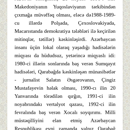
Makedoniyanın Yuqoslaviyanın tərkibindən
çıxmağa müvəffəq olması, eləcə də1988-1989-
cu illərdə Polşada, Çexoslovakiyada,
Macarıstanda demokratiya tələbləri ilə keçirilən
mitinqlər, tətillər) kəskinləşirdi. Azərbaycan
insanı üçün lokal olaraq yaşadığı hadisələrin
miqyası da hüdudsuz, yetərincə miqyaslı idi:
1980-ci illərin sonlarında baş verən Sumqayıt
hadisələri, Qarabağda kəskinləşən münasibətlər
- jurnalist Salatın Əsgərovanın, Çingiz
Mustafayevin həlak olması, 1990-cı ilin 20
Yanvarında törədilən qırğın, 1991-ci ilin
noyabrındakı vertalyot qəzası, 1992-ci ilin
fevralında baş verən Xocalı soyqırımı. Milli
müstəqilliyini elan etmiş Azərbaycan
Respublikası eyni zamanda yalnız Qarabağ