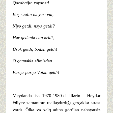
Qarabağın xəyanəti.
Boş sualın nə yeri var,
Niyə getdi, nəyə getdi?
Hər gedənlə can əridi,
Ürək getdi, bədən getdi!
O getməklə əlimizdən
Parça-parça Vətən getdi!
Meydanda isə 1970-1980-ci illərin - Heydər
Əliyev zamanının reallaşdırdığı gerçəklər sırası
vardı. Ölkə və xalq adına görülən nəhayətsiz