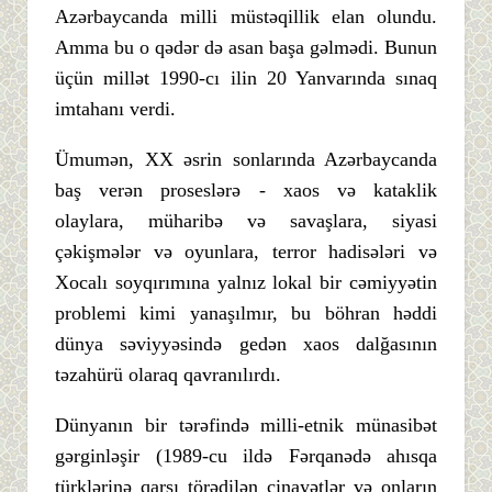
Azərbaycanda milli müstəqillik elan olundu.
Amma bu o qədər də asan başa gəlmədi. Bunun
üçün millət 1990-cı ilin 20 Yanvarında sınaq
imtahanı verdi.
Ümumən, XX əsrin sonlarında Azərbaycanda
baş verən proseslərə - xaos və kataklik
olaylara, müharibə və savaşlara, siyasi
çəkişmələr və oyunlara, terror hadisələri və
Xocalı soyqırımına yalnız lokal bir cəmiyyətin
problemi kimi yanaşılmır, bu böhran həddi
dünya səviyyəsində gedən xaos dalğasının
təzahürü olaraq qavranılırdı.
Dünyanın bir tərəfində milli-etnik münasibət
gərginləşir (1989-cu ildə Fərqanədə ahısqa
türklərinə qarşı törədilən cinayətlər və onların