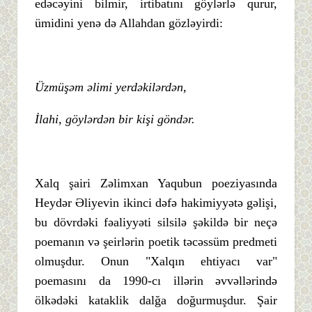
edəcəyini bilmir, irtibatını göylərlə qurur,
ümidini yenə də Allahdan gözləyirdi:
Üzmüşəm əlimi yerdəkilərdən,
İlahi, göylərdən bir kişi göndər.
Xalq şairi Zəlimxan Yaqubun poeziyasında
Heydər Əliyevin ikinci dəfə hakimiyyətə gəlişi,
bu dövrdəki fəaliyyəti silsilə şəkildə bir neçə
poemanın və şeirlərin poetik təcəssüm predmeti
olmuşdur. Onun "Xalqın ehtiyacı var"
poemasını da 1990-cı illərin əvvəllərində
ölkədəki kataklik dalğa doğurmuşdur. Şair