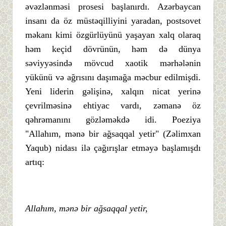
əvəzlənməsi prosesi başlanırdı. Azərbaycan
insanı da öz müstəqilliyini yaradan, postsovet
məkanı kimi özgürlüyünü yaşayan xalq olaraq
həm keçid dövrünün, həm də dünya
səviyyəsində mövcud xaotik mərhələnin
yükünü və ağrısını daşımağa məcbur edilmişdi.
Yeni liderin gəlişinə, xalqın nicat yerinə
çevrilməsinə ehtiyac vardı, zəmanə öz
qəhrəmanını gözləməkdə idi. Poeziya
"Allahım, mənə bir ağsaqqal yetir" (Zəlimxan
Yaqub) nidası ilə çağırışlar etməyə başlamışdı
artıq:
Allahım, mənə bir ağsaqqal yetir,