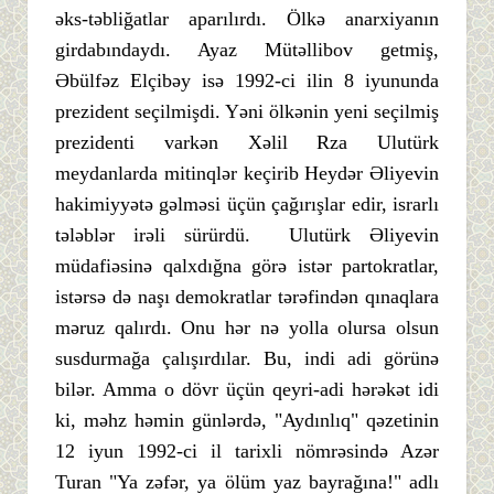
əks-təbliğatlar aparılırdı. Ölkə anarxiyanın
girdabındaydı. Ayaz Mütəllibov getmiş,
Əbülfəz Elçibəy isə 1992-ci ilin 8 iyununda
prezident seçilmişdi. Yəni ölkənin yeni seçilmiş
prezidenti varkən Xəlil Rza Ulutürk
meydanlarda mitinqlər keçirib Heydər Əliyevin
hakimiyyətə gəlməsi üçün çağırışlar edir, israrlı
tələblər irəli sürürdü. Ulutürk Əliyevin
müdafiəsinə qalxdığna görə istər partokratlar,
istərsə də naşı demokratlar tərəfindən qınaqlara
məruz qalırdı. Onu hər nə yolla olursa olsun
susdurmağa çalışırdılar. Bu, indi adi görünə
bilər. Amma o dövr üçün qeyri-adi hərəkət idi
ki, məhz həmin günlərdə, "Aydınlıq" qəzetinin
12 iyun 1992-ci il tarixli nömrəsində Azər
Turan "Ya zəfər, ya ölüm yaz bayrağına!" adlı