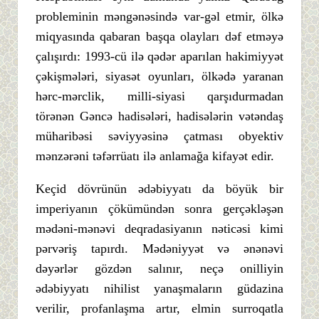
probleminin məngənəsində var-gəl etmir, ölkə
miqyasında qabaran başqa olayları dəf etməyə
çalışırdı: 1993-cü ilə qədər aparılan hakimiyyət
çəkişmələri, siyasət oyunları, ölkədə yaranan
hərc-mərclik, milli-siyasi qarşıdurmadan
törənən Gəncə hadisələri, hadisələrin vətəndaş
müharibəsi səviyyəsinə çatması obyektiv
mənzərəni təfərrüatı ilə anlamağa kifayət edir.
Keçid dövrünün ədəbiyyatı da böyük bir
imperiyanın çökümündən sonra gerçəkləşən
mədəni-mənəvi deqradasiyanın nəticəsi kimi
pərvəriş tapırdı. Mədəniyyət və ənənəvi
dəyərlər gözdən salınır, neçə onilliyin
ədəbiyyatı nihilist yanaşmaların güdazina
verilir, profanlaşma artır, elmin surroqatla