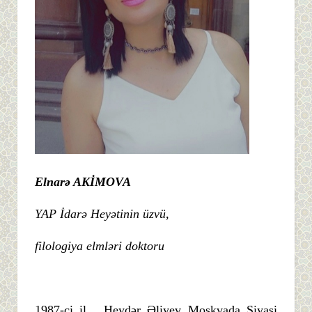
Elnarə AKİMOVA
YAP İdarə Heyətinin üzvü,
filologiya elmləri doktoru
1987-ci il... Heydər Əliyev Moskvada Siyasi