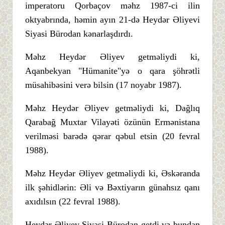
imperatoru Qorbaçov məhz 1987-ci ilin
oktyabrında, həmin ayın 21-də Heydər Əliyevi
Siyasi Bürodan kənarlaşdırdı.
Məhz Heydər Əliyev getməliydi ki,
Aqanbekyan "Hümanite"yə o qara şöhrətli
müsahibəsini verə bilsin (17 noyabr 1987).
Məhz Heydər Əliyev getməliydi ki, Dağlıq
Qarabağ Muxtar Vilayəti özünün Ermənistana
verilməsi barədə qərar qəbul etsin (20 fevral
1988).
Məhz Heydər Əliyev getməliydi ki, Əskəranda
ilk şəhidlərin: Əli və Bəxtiyarın günahsız qanı
axıdılsın (22 fevral 1988).
Heydər Əliyev Siyasi Bürodan getdi və bundan