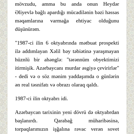
mövzudu, amma bu anda onun Heydər
Əliyevlə bağlı apardığı mücadilənin bəzi həssas
məqamlarına varmağa ehtiyac olduğunu
düşünürəm.
"1987-ci ilin 6 oktyabrında mətbuat prospekti
ilə addımlayan Xəlil bəy təbiətinə yaraşmayan
hüznlü bir ahənglə: "tərənnüm obyektimizi
itirmişik. Azərbaycanı murdar əsgiyə çevirirlər"
- dedi və o söz mənim yaddaşımda o günlərin
ən real təsnifatı və obrazı olaraq qaldı.
1987-ci ilin oktyabrı idi.
Azərbaycan tarixinin yeni dövrü də oktyabrdan
başlanırdı. Qarabağ müharibəsinə,
torpaqlarımızın işğalına rəvac verən sovet