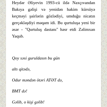
Heydər Əliyevin 1993-cü ildə Naxçıvandan
Bakıya gəlişi və yenidən hakim kürsüyə
keçməyi şairlərin gözlədiyi, umduğu nicatın
gerçəkləşdiyi məqam idi. Bu qurtuluşa yeni bir
əsər - "Qurtuluş dastanı" həsr etdi Zəlimxan
Yaqub.
Qoy səsi guruldasın bu gün
altı qitədə,
Odur məndən ötəri ATƏT də,
BMT də!
Gəlib, o kişi gəlib!