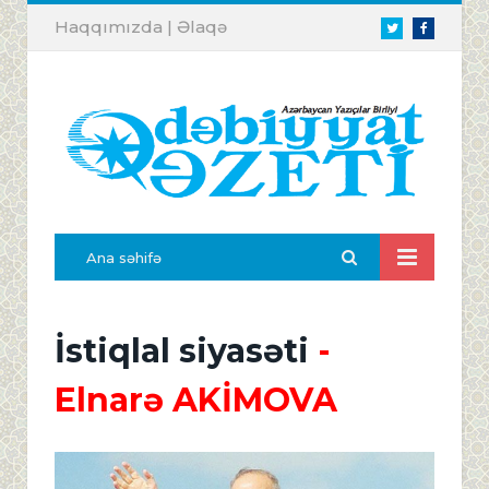
Haqqımızda
|
Əlaqə
Twitter
Facebook
Ana səhifə
İstiqlal siyasəti
-
Elnarə AKİMOVA