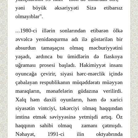
yəni böyük əksəriyyəti Sizə etibarsız
olmayıblar".
...1980-ci illərin sonlarından etibarən ölkə
əvvəlcə yenidənqurma adı ilə göstərilən bir
absurdun tamaşaçısı olmaq məcburiyyətini
yaşadı, ardınca bu ümidlərin də fiaskoya
uğraması prosesi başladı. Hakimiyyət insanı
oyuncağa çevirir, siyasi hərc-mərclik içində
çabalayan respublikanın müqəddəratı müəyyən
maraqların, mənafelərin güdazına verilirdi.
Xalq həm daxili oyunların, həm də xarici
siyasətin vintciyi, təkərciyi olmaq haqqından
imtina etmək səviyyəsinə yetmişdi artıq. Öz
haqqının sahibi olmaq zamanı çatmışdı.
Nəhayət, 1991-ci ilin oktyabrında