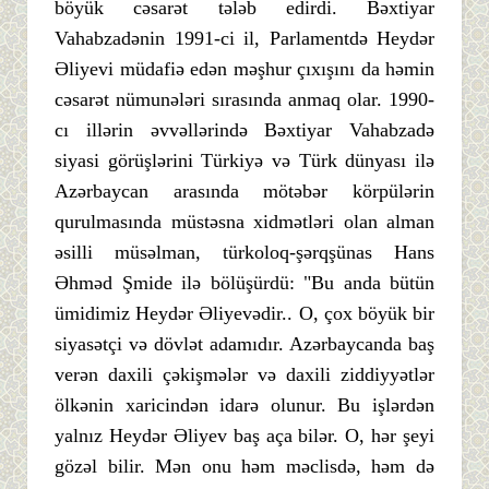
böyük cəsarət tələb edirdi. Bəxtiyar
Vahabzadənin 1991-ci il, Parlamentdə Heydər
Əliyevi müdafiə edən məşhur çıxışını da həmin
cəsarət nümunələri sırasında anmaq olar. 1990-
cı illərin əvvəllərində Bəxtiyar Vahabzadə
siyasi görüşlərini Türkiyə və Türk dünyası ilə
Azərbaycan arasında mötəbər körpülərin
qurulmasında müstəsna xidmətləri olan alman
əsilli müsəlman, türkoloq-şərqşünas Hans
Əhməd Şmide ilə bölüşürdü: "Bu anda bütün
ümidimiz Heydər Əliyevədir.. O, çox böyük bir
siyasətçi və dövlət adamıdır. Azərbaycanda baş
verən daxili çəkişmələr və daxili ziddiyyətlər
ölkənin xaricindən idarə olunur. Bu işlərdən
yalnız Heydər Əliyev baş aça bilər. O, hər şeyi
gözəl bilir. Mən onu həm məclisdə, həm də