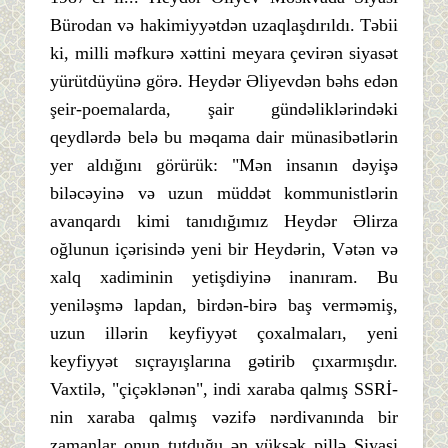
Bürodan və hakimiyyətdən uzaqlaşdırıldı. Təbii
ki, milli məfkurə xəttini meyara çevirən siyasət
yürütdüyünə görə. Heydər Əliyevdən bəhs edən
şeir-poemalarda, şair gündəliklərindəki
qeydlərdə belə bu məqama dair münasibətlərin
yer aldığını görürük: "Mən insanın dəyişə
biləcəyinə və uzun müddət kommunistlərin
avanqardı kimi tanıdığımız Heydər Əlirza
oğlunun içərisində yeni bir Heydərin, Vətən və
xalq xadiminin yetişdiyinə inanıram. Bu
yeniləşmə lapdan, birdən-birə baş verməmiş,
uzun illərin keyfiyyət çoxalmaları, yeni
keyfiyyət sıçrayışlarına gətirib çıxarmışdır.
Vaxtilə, "çiçəklənən", indi xaraba qalmış SSRİ-
nin xaraba qalmış vəzifə nərdivanında bir
zamanlar onun tutduğu ən yüksək pillə Siyasi