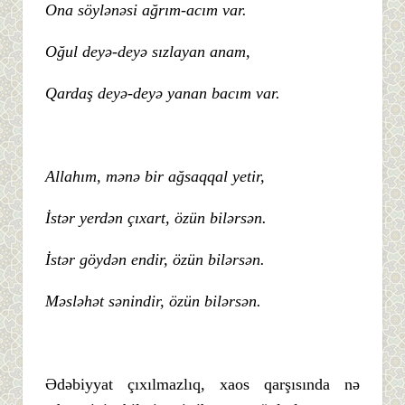
Ona söylənəsi ağrım-acım var.
Oğul deyə-deyə sızlayan anam,
Qardaş deyə-deyə yanan bacım var.
Allahım, mənə bir ağsaqqal yetir,
İstər yerdən çıxart, özün bilərsən.
İstər göydən endir, özün bilərsən.
Məsləhət sənindir, özün bilərsən.
Ədəbiyyat çıxılmazlıq, xaos qarşısında nə