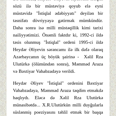
sözü ilə bir müstəviyə qoyub elə eyni
müstəvidə "İstiqlal ədəbiyyatı" deyilən bir
təsnifatı dövriyyəyə gətirmək mümkündür.
Daha sonra isə milli müstəqillik kimi tarixi
nailiyyətimizi. Önəmli faktdır ki, 1992-ci ildə
təsis olunmuş "İstiqlal" ordeni 1995-ci ildə
Heydər Əliyevin sərəncamı ilə ilk dəfə olaraq
Azərbaycanın üç böyük şairinə - Xəlil Rza
Ulutürkə (ölümündən sonra), Məmməd Araza
və Bəxtiyar Vahabzadəyə verildi.
Heydər Əliyev "İstiqlal" ordenini Bəxtiyar
Vahabzadəyə, Məmməd Araza təqdim etməkdə
haqlıydı. Eləcə də Xəlil Rza Ulutürkə
münasibətdə... X.R.Ulutürkün milli duyğularla
süslənmiş poeziyasını təhlil etmək bir başqa