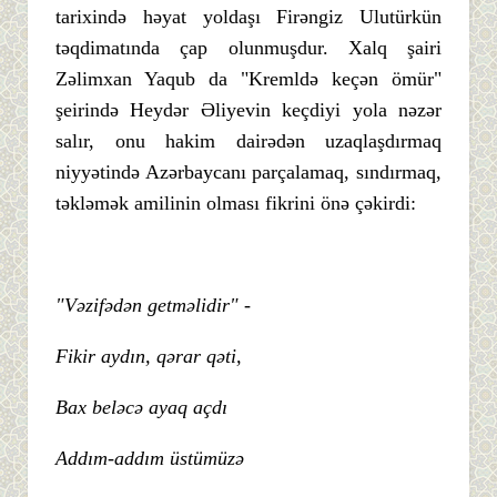
tarixində həyat yoldaşı Firəngiz Ulutürkün
təqdimatında çap olunmuşdur. Xalq şairi
Zəlimxan Yaqub da "Kremldə keçən ömür"
şeirində Heydər Əliyevin keçdiyi yola nəzər
salır, onu hakim dairədən uzaqlaşdırmaq
niyyətində Azərbaycanı parçalamaq, sındırmaq,
təkləmək amilinin olması fikrini önə çəkirdi:
"Vəzifədən getməlidir" -
Fikir aydın, qərar qəti,
Bax beləcə ayaq açdı
Addım-addım üstümüzə