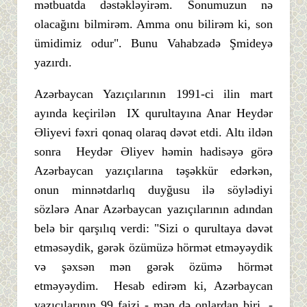
mətbuatda dəstəkləyirəm. Sonumuzun nə
olacağını bilmirəm. Amma onu bilirəm ki, son
ümidimiz odur". Bunu Vahabzadə Şmideyə
yazırdı.
Azərbaycan Yazıçılarının 1991-ci ilin mart
ayında keçirilən IX qurultayına Anar Heydər
Əliyevi fəxri qonaq olaraq dəvət etdi. Altı ildən
sonra Heydər Əliyev həmin hadisəyə görə
Azərbaycan yazıçılarına təşəkkür edərkən,
onun minnətdarlıq duyğusu ilə söylədiyi
sözlərə Anar Azərbaycan yazıçılarının adından
belə bir qarşılıq verdi: "Sizi o qurultaya dəvət
etməsəydik, gərək özümüzə hörmət etməyəydik
və şəxsən mən gərək özümə hörmət
etməyəydim. Hesab edirəm ki, Azərbaycan
yazıçılarının 99 faizi - mən də onlardan biri, -