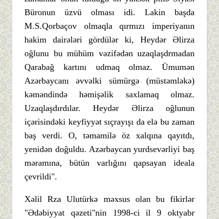
Büronun üzvü olması idi. Lakin başda
M.S.Qorbaçov olmaqla qırmızı imperiyanın
hakim dairələri gördülər ki, Heydər Əlirza
oğlunu bu mühüm vəzifədən uzaqlaşdrmadan
Qarabağ kartını udmaq olmaz. Ümumən
Azərbaycanı əvvəlki sümürgə (müstəmləkə)
kəməndində həmişəlik saxlamaq olmaz.
Uzaqlaşdırdılar. Heydər Əlirza oğlunun
içərisindəki keyfiyyət sıçrayışı da elə bu zaman
baş verdi. O, təmamilə öz xalqına qayıtdı,
yenidən doğuldu. Azərbaycan yurdsevərliyi baş
məramına, bütün varlığını qapsayan ideala
çevrildi".
Xəlil Rza Ulutürkə məxsus olan bu fikirlər
"Ədəbiyyat qəzeti"nin 1998-ci il 9 oktyabr