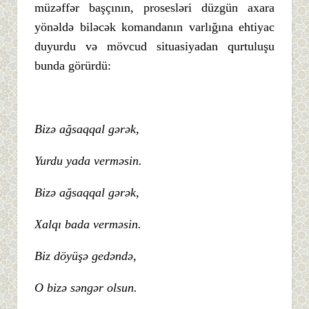
müzəffər başçının, prosesləri düzgün axara
yönəldə biləcək komandanın varlığına ehtiyac
duyurdu və mövcud situasiyadan qurtuluşu
bunda görürdü:
Bizə ağsaqqal gərək,
Yurdu yada verməsin.
Bizə ağsaqqal gərək,
Xalqı bada verməsin.
Biz döyüşə gedəndə,
O bizə səngər olsun.