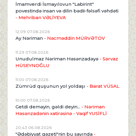
İmamverdi İsmayılovun "Labirint"
povestində insan və dilin bədii-fəlsəfi vəhdəti
- Mehriban VƏLİYEVA
12:09 07.08.2026
Ay Nəriman
- Nəcməddin MÜRVƏTOV
11:29 07.08.2026
Unudulmaz Nəriman Həsənzadəyə
- Sərvaz
HÜSEYNOĞLU
11:00 07.08.2026
Zümrüd quşunun yol yoldaşı
- Barat VÜSAL
10:00 07.08.2026
Getdi deməyin, gəldi deyin...
- Nəriman
Həsənzadənin xatirəsinə
- Vaqif YUSİFLİ
20:43 06.08.2026
"Ədəbiyyat qəzeti"nin bu sayında
-