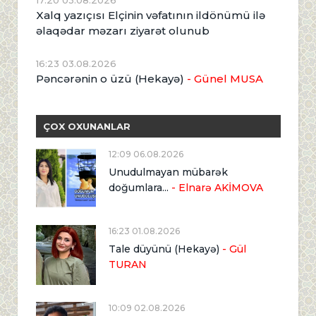
17:20 03.08.2026
Xalq yazıçısı Elçinin vəfatının ildönümü ilə
əlaqədar məzarı ziyarət olunub
16:23 03.08.2026
Pəncərənin o üzü (Hekayə)
- Günel MUSA
ÇOX OXUNANLAR
12:09 06.08.2026
Unudulmayan mübarək
doğumlara...
- Elnarə AKİMOVA
16:23 01.08.2026
Tale düyünü (Hekayə)
- Gül
TURAN
10:09 02.08.2026