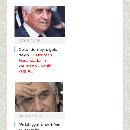
07.08.2026
Getdi deməyin, gəldi
deyin...
- Nəriman
Həsənzadənin
xatirəsinə
- Vaqif
YUSİFLİ
06.08.2026
"Ədəbiyyat qəzeti"nin
bu sayında
-