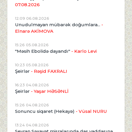
07.08.2026
12:09 06.08.2026
Unudulmayan mübarək doğumlara...
-
Elnarə AKİMOVA
15:26 05.08.2026
"Məsih Ebolidə dayandı"
- Karlo Levi
10:23 05.08.2026
Şeirlər
- Rəşid FAXRALI
16:23 04.08.2026
Şeirlər
- Yaşar HƏSƏNLİ
15:26 04.08.2026
Sonuncu siqaret (Hekayə)
- Vüsal NURU
13:24 04.08.2026
Seyran Səxavət misralarında daş yaddaşına