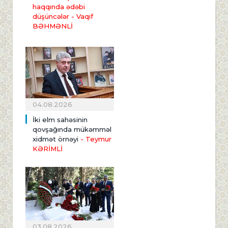
haqqında ədəbi
düşüncələr - Vaqif
BƏHMƏNLİ
04.08.2026
İki elm sahəsinin
qovşağında mükəmməl
xidmət örnəyi
- Teymur
KƏRİMLİ
03.08.2026