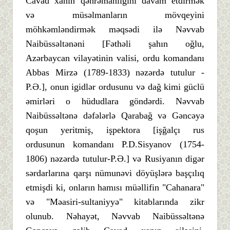
Cavad xanın qəhrəmanlığını davam etdirmək
və müsəlmanların mövqeyini
möhkəmləndirmək məqsədi ilə Nəvvab
Naibüssəltənəni [Fəthəli şahın oğlu,
Azərbaycan vilayətinin valisi, ordu komandanı
Abbas Mirzə (1789-1833) nəzərdə tutulur -
P.Ə.], onun igidlər ordusunu və dağ kimi güclü
əmirləri o hüdudlara göndərdi. Nəvvab
Naibüssəltənə dəfələrlə Qarabağ və Gəncəyə
qoşun yeritmiş, işpektora [işğalçı rus
ordusunun komandanı P.D.Sisyanov (1754-
1806) nəzərdə tutulur-P.Ə.] və Rusiyanın digər
sərdarlarına qarşı nümunəvi döyüşlərə başçılıq
etmişdi ki, onların hamısı müəllifin "Cahanara"
və "Məasiri-sultaniyyə" kitablarında zikr
olunub. Nəhayət, Nəvvab Naibüssəltənə