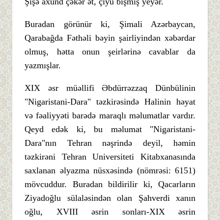
Şişə axund çəkər ət, çiyü bişmiş yeyər.
Buradan görünür ki, Şimali Azərbaycan,
Qarabağda Fəthəli bəyin şairliyindən xəbərdar
olmuş, hətta onun şeirlərinə cavablar da
yazmışlar.
XIX əsr müəllifi Əbdürrəzzaq Dünbülinin
"Nigaristani-Dara" təzkirəsində Halinin həyat
və fəaliyyəti barədə maraqlı məlumatlar vardır.
Qeyd edək ki, bu məlumat "Nigaristani-
Dara"nın Tehran nəşrində deyil, həmin
təzkirəni Tehran Universiteti Kitabxanasında
saxlanan əlyazma nüsxəsində (nömrəsi: 6151)
mövcuddur. Buradan bildirilir ki, Qacarların
Ziyadoğlu sülaləsindən olan Şahverdi xanın
oğlu, XVIII əsrin sonları-XIX əsrin