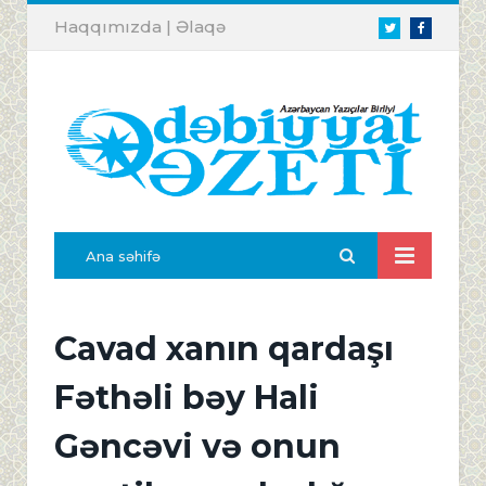
Haqqımızda
|
Əlaqə
Twitter
Facebook
Ana səhifə
Cavad xanın qardaşı
Fəthəli bəy Hali
Gəncəvi və onun