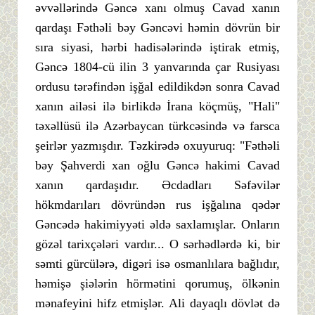
əvvəllərində Gəncə xanı olmuş Cavad xanın
qardaşı Fəthəli bəy Gəncəvi həmin dövrün bir
sıra siyasi, hərbi hadisələrində iştirak etmiş,
Gəncə 1804-cü ilin 3 yanvarında çar Rusiyası
ordusu tərəfindən işğal edildikdən sonra Cavad
xanın ailəsi ilə birlikdə İrana köçmüş, "Hali"
təxəllüsü ilə Azərbaycan türkcəsində və farsca
şeirlər yazmışdır. Təzkirədə oxuyuruq: "Fəthəli
bəy Şahverdi xan oğlu Gəncə hakimi Cavad
xanın qardaşıdır. Əcdadları Səfəvilər
hökmdarıları dövründən rus işğalına qədər
Gəncədə hakimiyyəti əldə saxlamışlar. Onların
gözəl tarixçələri vardır... O sərhədlərdə ki, bir
səmti gürcülərə, digəri isə osmanlılara bağlıdır,
həmişə şiələrin hörmətini qorumuş, ölkənin
mənafeyini hifz etmişlər. Ali dayaqlı dövlət də