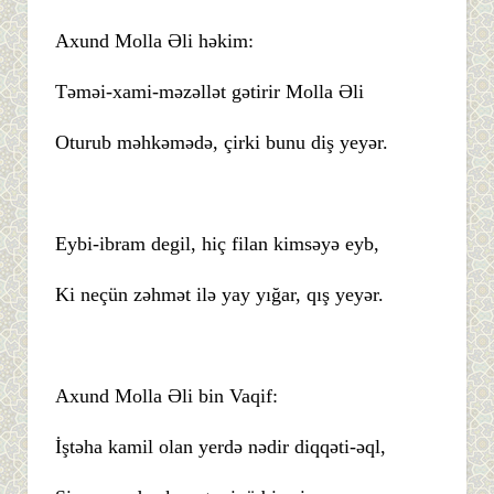
Axund Molla Əli həkim:
Təməi-xami-məzəllət gətirir Molla Əli
Oturub məhkəmədə, çirki bunu diş yeyər.
Eybi-ibram degil, hiç filan kimsəyə eyb,
Ki neçün zəhmət ilə yay yığar, qış yeyər.
Axund Molla Əli bin Vaqif:
İştəha kamil olan yerdə nədir diqqəti-əql,