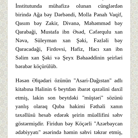
İnstitutunda mühafizə olunan cünglərdən
birində Ağa bəy Dərbəndi, Molla Pənah Vaqif,
Qasım bəy Zakir, Divanə, Məhəmməd bəy
Qarabaği, Mustafa ibn Əsəd, Cəfərqulu xan
Nəva, Süleyman xan Şəki, Fəzləli bəy
Qaracadaği, Firdovsi, Hafiz, Hacı xan ibn
Səlim xan Şəki və Şeyx Bəhaəddinin şeirləri
bərabər köçürülüb.
Həsən Əlqədari özünün "Asari-Dağıstan" adlı
kitabına Halinin 6 beytdən ibarət qəzəlini daxil
etmiş, lakin son beytdəki "müştəri" sözünü
yanlış olaraq Quba hakimi Fəthəli xanın
təxəllüsü hesab edərək şeirin müəllifini səhv
göstərmişdir. Firidun bəy Köçərli "Azərbaycan
ədəbiyyatı" əsərində həmin səhvi təkrar etmiş,