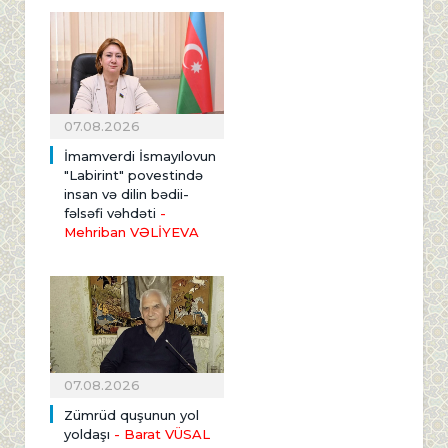
07.08.2026
İmamverdi İsmayılovun
"Labirint" povestində
insan və dilin bədii-
fəlsəfi vəhdəti
-
Mehriban VƏLİYEVA
07.08.2026
Zümrüd quşunun yol
yoldaşı
- Barat VÜSAL