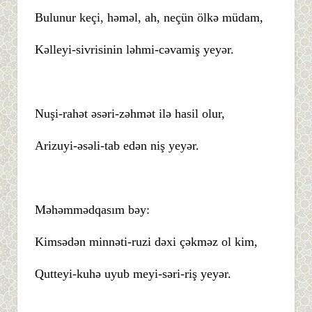
Bulunur keçi, həməl, ah, neçün ölkə müdam,
Kəlleyi-sivrisinin ləhmi-cəvamiş yeyər.
Nuşi-rahət əsəri-zəhmət ilə hasil olur,
Arizuyi-əsəli-tab edən niş yeyər.
Məhəmmədqasım bəy:
Kimsədən minnəti-ruzi dəxi çəkməz ol kim,
Qutteyi-kuhə uyub meyi-səri-riş yeyər.