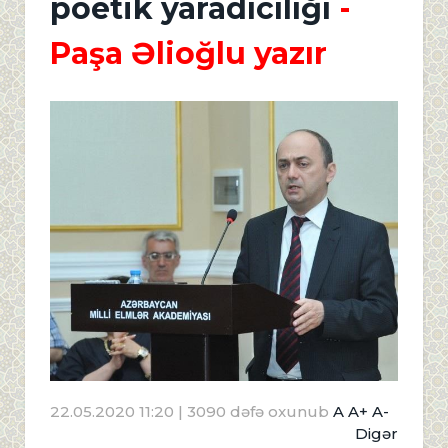
poetik yaradıcılığı
-
Paşa Əlioğlu yazır
22.05.2020 11:20
| 3090 dəfə oxunub
A
A+
A-
Digər