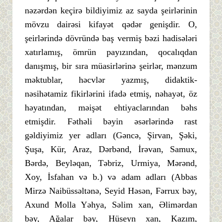
nəzərdən keçirə bildiyimiz az sayda şeirlərinin
mövzu dairəsi kifayət qədər genişdir. O,
şeirlərində dövründə baş vermiş bəzi hadisələri
xatırlamış, ömrün payızından, qocalıqdan
danışmış, bir sıra müasirlərinə şeirlər, mənzum
məktublar, həcvlər yazmış, didaktik-
nəsihətamiz fikirlərini ifadə etmiş, nəhayət, öz
həyatından, məişət ehtiyaclarından bəhs
etmişdir. Fəthəli bəyin əsərlərində rast
gəldiyimiz yer adları (Gəncə, Şirvan, Şəki,
Şuşa, Kür, Araz, Dərbənd, İrəvan, Samux,
Bərdə, Beyləqan, Təbriz, Urmiya, Mərənd,
Xoy, İsfahan və b.) və adam adları (Abbas
Mirzə Naibüssəltənə, Seyid Həsən, Fərrux bəy,
Axund Molla Yəhya, Səlim xan, Əlimərdan
bəy, Ağalar bəy, Hüseyn xan, Kazım,