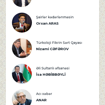
Şairlər kədərlənməsin
Orxan ARAS
Türkoloji Fikrin Sərt Qayası
Nizami CƏFƏROV
Əli Sultanlı əfsanəsi
İsa HƏBİBBƏYLİ
Acı xəbər
ANAR