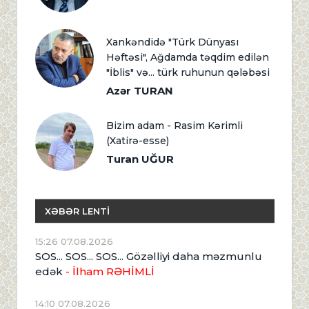
Xankəndidə "Türk Dünyası
Həftəsi", Ağdamda təqdim edilən
"İblis" və... türk ruhunun qələbəsi
Azər TURAN
Bizim adam - Rasim Kərimli
(Xatirə-esse)
Turan UĞUR
XƏBƏR LENTİ
15:26 07.08.2026
SOS... SOS... SOS... Gözəlliyi daha məzmunlu
edək
- İlham RƏHİMLİ
14:10 07.08.2026