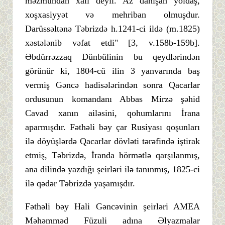
məzmundan xali deyil. Az danışan yoldaş,
xoşxasiyyət və mehriban olmuşdur.
Darüssəltənə Təbrizdə h.1241-ci ildə (m.1825)
xəstələnib vəfat etdi" [3, v.158b-159b].
Əbdürrəzzaq Dünbülinin bu qeydlərindən
görünür ki, 1804-cü ilin 3 yanvarında baş
vermiş Gəncə hadisələrindən sonra Qacarlar
ordusunun komandanı Abbas Mirzə şəhid
Cavad xanın ailəsini, qohumlarını İrana
aparmışdır. Fəthəli bəy çar Rusiyası qoşunları
ilə döyüşlərdə Qacarlar dövləti tərəfində iştirak
etmiş, Təbrizdə, İranda hörmətlə qarşılanmış,
ana dilində yazdığı şeirləri ilə tanınmış, 1825-ci
ilə qədər Təbrizdə yaşamışdır.
Fəthəli bəy Hali Gəncəvinin şeirləri AMEA
Məhəmməd Füzuli adına Əlyazmalar