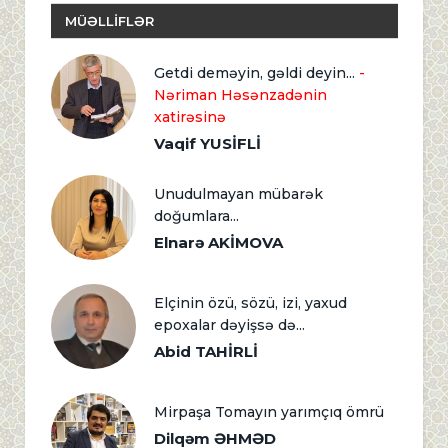
MÜƏLLİFLƏR
Getdi deməyin, gəldi deyin...
-
Nəriman Həsənzadənin
xatirəsinə
Vaqif YUSİFLİ
Unudulmayan mübarək
doğumlara...
Elnarə AKİMOVA
Elçinin özü, sözü, izi, yaxud
epoxalar dəyişsə də...
Abid TAHİRLİ
Mirpaşa Tomayın yarımçıq ömrü
Dilqəm ƏHMƏD