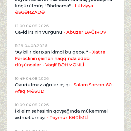
köçürülmüş "Əhdnamə"
- Lütviyyə
ƏSGƏRZADƏ
12:00 04.08.2026
Cavid irsinin vurğunu
- Abuzər BAĞIROV
11:29 04.08.2026
"Ay bilir darıxan kimdi bu gecə..."
- Xatirə
Fərəclinin şeirləri haqqında ədəbi
düşüncələr - Vaqif BƏHMƏNLİ
10:49 04.08.2026
Ovudulmaz ağrılar aşiqi
- Salam Sarvan-60 -
Afaq MƏSUD
10:09 04.08.2026
İki elm sahəsinin qovşağında mükəmməl
xidmət örnəyi
- Teymur KƏRİMLİ