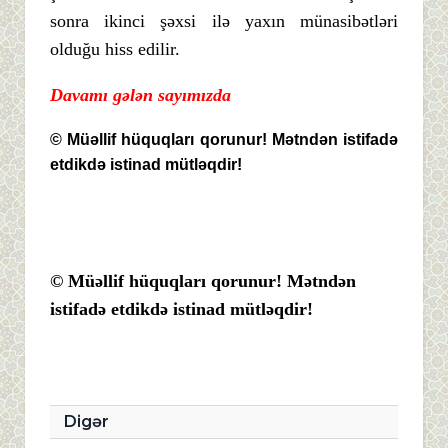
sonra ikinci şəxsi ilə yaxın münasibətləri
olduğu hiss edilir.
Davamı gələn sayımızda
© Müəllif hüquqları qorunur! Mətndən istifadə
etdikdə istinad mütləqdir!
© Müəllif hüquqları qorunur! Mətndən
istifadə etdikdə istinad mütləqdir!
Digər