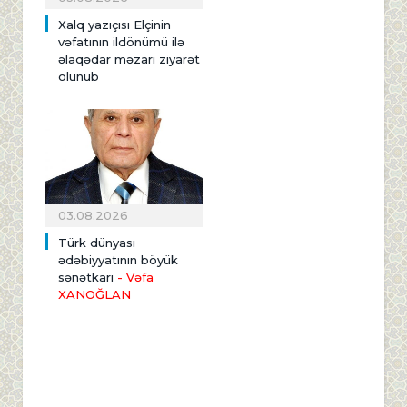
Xalq yazıçısı Elçinin
vəfatının ildönümü ilə
əlaqədar məzarı ziyarət
olunub
03.08.2026
Türk dünyası
ədəbiyyatının böyük
sənətkarı
- Vəfa
XANOĞLAN