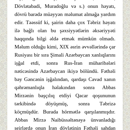
Dövlətabadi, Muradoğlu və s.) onun həyatı,
dövrü barədə müəyyən məlumat almağa yardım
edir. Təəssüf ki, şairin daha çox Təbriz həyatı
ilə bağlı olan bu şəxsiyyətlərin əksəriyyəti
haqqında bilgi əldə etmək mümkün olmadı.
Məlum olduğu kimi, XIX əsrin əvvəllərində çar
Rusiyası bir sıra Şimali Azərbaycan xanlıqlarını
işğal etdi, sonra Rus-İran müharibələri
nəticəsində Azərbaycan ikiyə bölündü. Fəthəli
bəy Gəncənin işğalından, qardaşı Cavad xanın
qəhrəmanlıqla həlakından sonra Abbas
Mirzənin başçılıq etdiyi Qacar qoşununun
tərkibində döyüşmüş, sonra Təbrizə
köçmüşdür. Burada hörmətlə qarşılanmışdır.
Abbas Mirzə Naibüssəltənəyə ünvanladığı
şeirlərdə onun İran dövlətinin Fəthəli şahdan