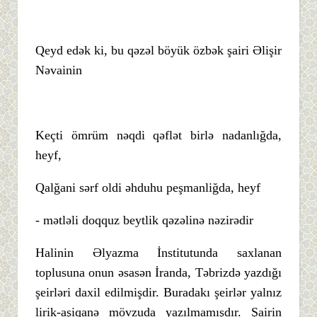
Qeyd edək ki, bu qəzəl böyük özbək şairi Əlişir
Nəvainin
Keçti ömrüm nəqdi qəflət birlə nadanlığda,
heyf,
Qalğani sərf oldi əhduhu peşmanliğda, heyf
- mətləli doqquz beytlik qəzəlinə nəzirədir
Halinin Əlyazma İnstitutunda saxlanan
toplusuna onun əsasən İranda, Təbrizdə yazdığı
şeirləri daxil edilmişdir. Buradakı şeirlər yalnız
lirik-aşiqanə mövzuda yazılmamışdır. Şairin