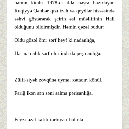
həmin kitabı 1978-ci ildə nəşrə hazırlayan
Ruqiyyə Qənbər qızı izah və qeydlər hissəsində
səhvi göstərərək şeirin əsl müəllifinin Hali
olduğunu bildirmişdir. Həmin qəzəl budur:
Oldu gözəl ömr sərf heyf ki nadanlığa,
Hər nə qalıb sərf olur indi də peşmanlığa.
Zülfi-siyəh zövqünə uyma, xətadır, könül,
Fariğ ikən sən səni salma pərişanlığa.
Feyzi-əzəl kafili-tərbiyəti-hal ola,