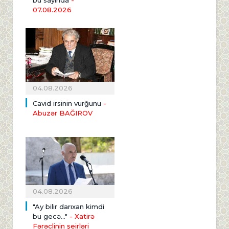
07.08.2026
04.08.2026
Cavid irsinin vurğunu
-
Abuzər BAĞIROV
04.08.2026
"Ay bilir darıxan kimdi
bu gecə..."
- Xatirə
Fərəclinin şeirləri