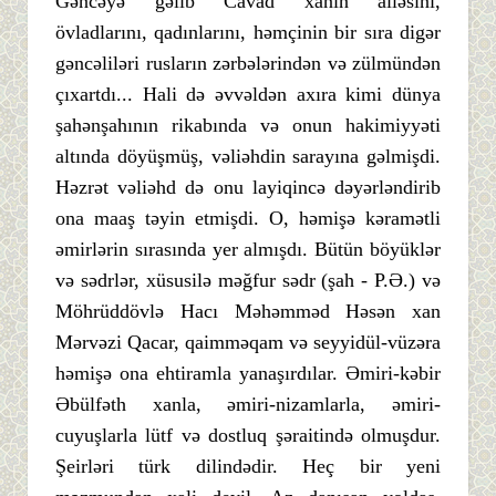
Gəncəyə gəlib Cavad xanın ailəsini,
övladlarını, qadınlarını, həmçinin bir sıra digər
gəncəliləri rusların zərbələrindən və zülmündən
çıxartdı... Hali də əvvəldən axıra kimi dünya
şahənşahının rikabında və onun hakimiyyəti
altında döyüşmüş, vəliəhdin sarayına gəlmişdi.
Həzrət vəliəhd də onu layiqincə dəyərləndirib
ona maaş təyin etmişdi. O, həmişə kəramətli
əmirlərin sırasında yer almışdı. Bütün böyüklər
və sədrlər, xüsusilə məğfur sədr (şah - P.Ə.) və
Möhrüddövlə Hacı Məhəmməd Həsən xan
Mərvəzi Qacar, qaimməqam və seyyidül-vüzəra
həmişə ona ehtiramla yanaşırdılar. Əmiri-kəbir
Əbülfəth xanla, əmiri-nizamlarla, əmiri-
cuyuşlarla lütf və dostluq şəraitində olmuşdur.
Şeirləri türk dilindədir. Heç bir yeni