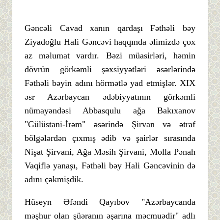
Gəncəli Cavad xanın qardaşı Fəthəli bəy
Ziyadoğlu Hali Gəncəvi haqqında əlimizdə çox
az məlumat vardır. Bəzi müasirləri, həmin
dövrün görkəmli şəxsiyyətləri əsərlərində
Fəthəli bəyin adını hörmətlə yad etmişlər. XIX
əsr Azərbaycan ədəbiyyatının görkəmli
nümayəndəsi Abbasqulu ağa Bakıxanov
"Gülüstani-İrəm" əsərində Şirvan və ətraf
bölgələrdən çıxmış ədib və şairlər sırasında
Nişat Şirvani, Ağa Məsih Şirvani, Molla Pənah
Vaqiflə yanaşı, Fəthəli bəy Hali Gəncəvinin də
adını çəkmişdik.
Hüseyn Əfəndi Qayıbov "Azərbaycanda
məşhur olan şüəranın əşarına məcmuədir" adlı