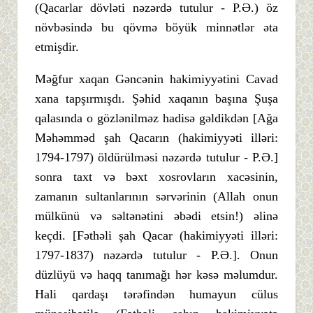
(Qacarlar dövləti nəzərdə tutulur - P.Ə.) öz
növbəsində bu qövmə böyük minnətlər əta
etmişdir.
Məğfur xaqan Gəncənin hakimiyyətini Cavad
xana tapşırmışdı. Şəhid xaqanın başına Şuşa
qalasında o gözlənilməz hadisə gəldikdən [Ağa
Məhəmməd şah Qacarın (hakimiyyəti illəri:
1794-1797) öldürülməsi nəzərdə tutulur - P.Ə.]
sonra taxt və bəxt xosrovların xacəsinin,
zamanın sultanlarının sərvərinin (Allah onun
mülkünü və səltənətini əbədi etsin!) əlinə
keçdi. [Fəthəli şah Qacar (hakimiyyəti illəri:
1797-1837) nəzərdə tutulur - P.Ə.]. Onun
düzlüyü və haqq tanımağı hər kəsə məlumdur.
Hali qardaşı tərəfindən humayun cülus