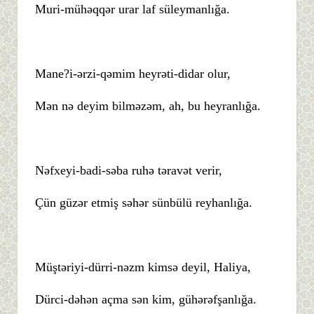
Muri-mühəqqər urar laf süleymanlığa.
Mane?i-ərzi-qəmim heyrəti-didar olur,
Mən nə deyim bilməzəm, ah, bu heyranlığa.
Nəfxeyi-badi-səba ruhə təravət verir,
Çün güzər etmiş səhər sünbülü reyhanlığa.
Müştəriyi-dürri-nəzm kimsə deyil, Haliya,
Dürci-dəhən açma sən kim, gühərəfşanlığa.