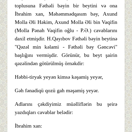
toplusuna Fəthəli bəyin bir beytini və ona
İbrahim xan, Məhəmmədqasım bəy, Axund
Molla Əli Həkim, Axund Molla Əli bin Vaqifin
(Molla Pənah Vaqifin oğlu - P.Ə.) cavablarını
daxil etmişdir. H.Qayıbov Fəthəli bəyin beytinə
"Qəzəl min kəlami - Fəthəli bəy Gəncəvi"
başlığını vermişdir. Görünür, bu beyt şairin
qəzəlindən götürülmüş örnəkdir:
Həbbi-tiryak yeyən kimsə kəşamiş yeyər,
Gəh fənadiqü qozü gah məşamiş yeyər.
Adlarını çəkdiyimiz müəlliflərin bu şeirə
yazdıqları cavablar belədir:
İbrahim xan: