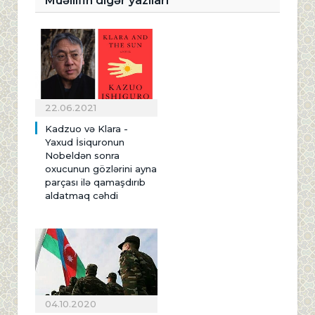
Müəllifin digər yazıları
22.06.2021
Kadzuo və Klara -
Yaxud İsiquronun
Nobeldən sonra
oxucunun gözlərini ayna
parçası ilə qamaşdırıb
aldatmaq cəhdi
04.10.2020