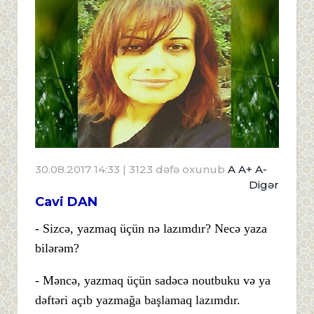
30.08.2017 14:33
| 3123 dəfə oxunub
A
A+
A-
Digər
Cavi DAN
- Sizcə, yazmaq üçün nə lazımdır? Necə yaza
bilərəm?
- Məncə, yazmaq üçün sadəcə noutbuku və ya
dəftəri açıb yazmağa başlamaq lazımdır.