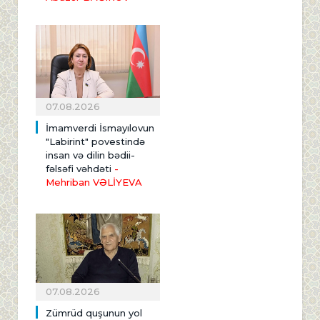
07.08.2026
İmamverdi İsmayılovun
"Labirint" povestində
insan və dilin bədii-
fəlsəfi vəhdəti
-
Mehriban VƏLİYEVA
07.08.2026
Zümrüd quşunun yol