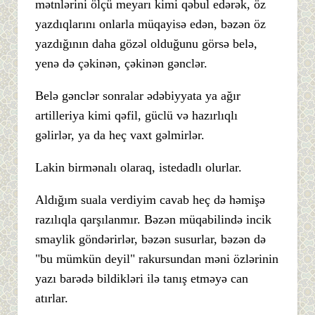
mətnlərini ölçü meyarı kimi qəbul edərək, öz
yazdıqlarını onlarla müqayisə edən, bəzən öz
yazdığının daha gözəl olduğunu görsə belə,
yenə də çəkinən, çəkinən gənclər.
Belə gənclər sonralar ədəbiyyata ya ağır
artilleriya kimi qəfil, güclü və hazırlıqlı
gəlirlər, ya da heç vaxt gəlmirlər.
Lakin birmənalı olaraq, istedadlı olurlar.
Aldığım suala verdiyim cavab heç də həmişə
razılıqla qarşılanmır. Bəzən müqabilində incik
smaylik göndərirlər, bəzən susurlar, bəzən də
"bu mümkün deyil" rakursundan məni özlərinin
yazı barədə bildikləri ilə tanış etməyə can
atırlar.