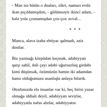
- Mən isə bütün o duaları, zikri, namazı evdə
ikən pıçıldamışdım, - gülümsəyir ikinci adam, -
hələ yola çıxmamışdan çox-çox əvvəl...
* * *
Məncə, əlavə izaha ehtiyac qalmadı, əziz
dostlar.
Biz yazmağı körpüdən keçmək, ədəbiyyatı
qarşı sahil, dəli çayı ədəbi uğursuzluq girdabı
kimi düşünsək, özümüzün həmin iki adamdan
hansı olduğumuzu asanlıqla anlaya bilərik.
Ətrafımızda elə insanlar var ki, heç birisi yazar
olmağa iddialı deyil, ədəbiyyatı sevirlər,
ədəbiyyatla nəfəs alırlar, ədəbiyyatın