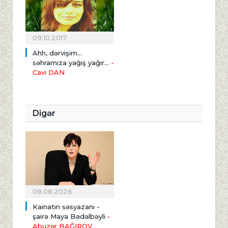
09.10.2017
Ahh, dərvişim...
səhramıza yağış yağır...
-
Cavi DAN
Digər
08.08.2026
Kainatın səsyazanı -
şairə Maya Bədəlbəyli
-
Abuzər BAĞIROV