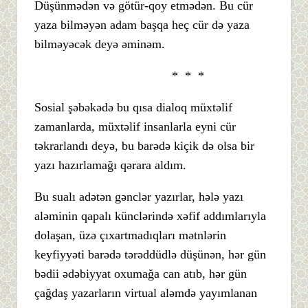
Düşünmədən və götür-qoy etmədən. Bu cür
yaza bilməyən adam başqa heç cür də yaza
bilməyəcək deyə əminəm.
* * *
Sosial şəbəkədə bu qısa dialoq müxtəlif
zamanlarda, müxtəlif insanlarla eyni cür
təkrarlandı deyə, bu barədə kiçik də olsa bir
yazı hazırlamağı qərara aldım.
Bu sualı adətən gənclər yazırlar, hələ yazı
aləminin qapalı künclərində xəfif addımlarıyla
dolaşan, üzə çıxartmadıqları mətnlərin
keyfiyyəti barədə tərəddüdlə düşünən, hər gün
bədii ədəbiyyat oxumağa can atıb, hər gün
çağdaş yazarların virtual aləmdə yayımlanan