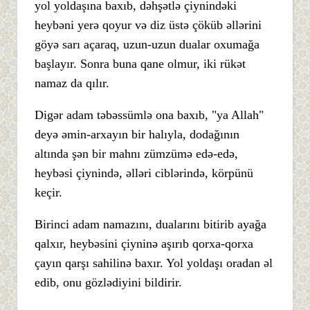
yol yoldaşına baxıb, dəhşətlə çiynindəki
heybəni yerə qoyur və diz üstə çöküb əllərini
göyə sarı açaraq, uzun-uzun dualar oxumağa
başlayır. Sonra buna qane olmur, iki rükət
namaz da qılır.
Digər adam təbəssümlə ona baxıb, "ya Allah"
deyə əmin-arxayın bir halıyla, dodağının
altında şən bir mahnı zümzümə edə-edə,
heybəsi çiynində, əlləri ciblərində, körpünü
keçir.
Birinci adam namazını, dualarını bitirib ayağa
qalxır, heybəsini çiyninə aşırıb qorxa-qorxa
çayın qarşı sahilinə baxır. Yol yoldaşı oradan əl
edib, onu gözlədiyini bildirir.