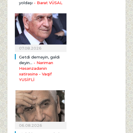
yoldaşı
- Barat VÜSAL
07.08.2026
Getdi deməyin, gəldi
deyin...
- Nəriman
Həsənzadənin
xatirəsinə
- Vaqif
YUSİFLİ
06.08.2026