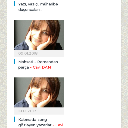
Yazı, yazıçı, müharibə
düşüncələri...
09.01.2018
Məhsəti - Romandan
parça
- Cavi DAN
18.12.2017
Kabinədə zəng
gözləyən yazarlar
- Cavi