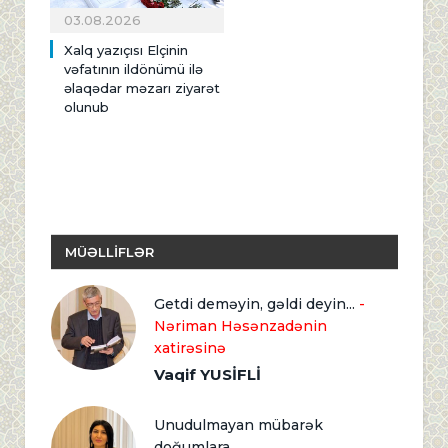
03.08.2026
Xalq yazıçısı Elçinin
vəfatının ildönümü ilə
əlaqədar məzarı ziyarət
olunub
MÜƏLLİFLƏR
Getdi deməyin, gəldi deyin...
-
Nəriman Həsənzadənin
xatirəsinə
Vaqif YUSİFLİ
Unudulmayan mübarək
doğumlara...