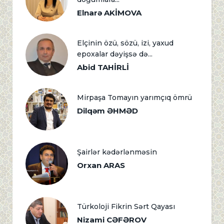
Elnarə AKİMOVA
Elçinin özü, sözü, izi, yaxud
epoxalar dəyişsə də...
Abid TAHİRLİ
Mirpaşa Tomayın yarımçıq ömrü
Dilqəm ƏHMƏD
Şairlər kədərlənməsin
Orxan ARAS
Türkoloji Fikrin Sərt Qayası
Nizami CƏFƏROV