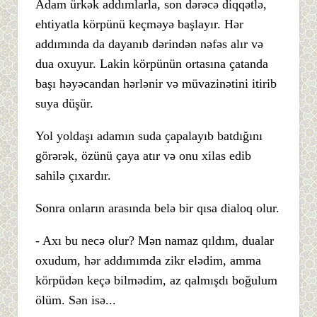
Adam ürkək addımlarla, son dərəcə diqqətlə,
ehtiyatla körpünü keçməyə başlayır. Hər
addımında da dayanıb dərindən nəfəs alır və
dua oxuyur. Lakin körpünün ortasına çatanda
başı həyəcandan hərlənir və müvazinətini itirib
suya düşür.
Yol yoldaşı adamın suda çapalayıb batdığını
görərək, özünü çaya atır və onu xilas edib
sahilə çıxardır.
Sonra onların arasında belə bir qısa dialoq olur.
- Axı bu necə olur? Mən namaz qıldım, dualar
oxudum, hər addımımda zikr elədim, amma
körpüdən keçə bilmədim, az qalmışdı boğulum
ölüm. Sən isə...