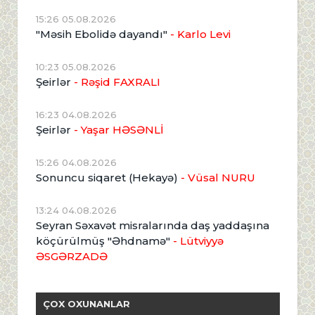
15:26 05.08.2026
"Məsih Ebolidə dayandı"
- Karlo Levi
10:23 05.08.2026
Şeirlər
- Rəşid FAXRALI
16:23 04.08.2026
Şeirlər
- Yaşar HƏSƏNLİ
15:26 04.08.2026
Sonuncu siqaret (Hekayə)
- Vüsal NURU
13:24 04.08.2026
Seyran Səxavət misralarında daş yaddaşına
köçürülmüş "Əhdnamə"
- Lütviyyə
ƏSGƏRZADƏ
ÇOX OXUNANLAR