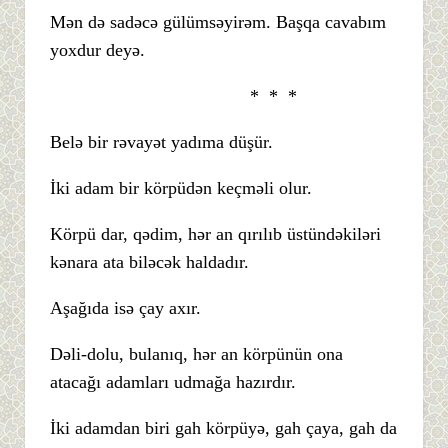
Mən də sadəcə gülümsəyirəm. Başqa cavabım
yoxdur deyə.
* * *
Belə bir rəvayət yadıma düşür.
İki adam bir körpüdən keçməli olur.
Körpü dar, qədim, hər an qırılıb üstündəkiləri
kənara ata biləcək haldadır.
Aşağıda isə çay axır.
Dəli-dolu, bulanıq, hər an körpünün ona
atacağı adamları udmağa hazırdır.
İki adamdan biri gah körpüyə, gah çaya, gah da