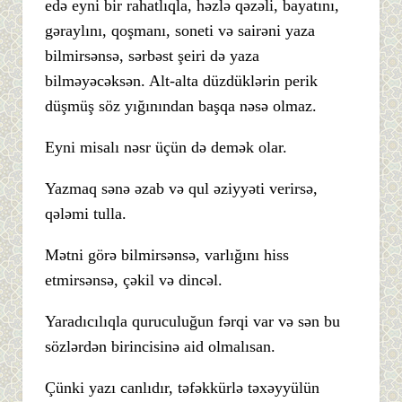
edə eyni bir rahatlıqla, həzlə qəzəli, bayatını,
gəraylını, qoşmanı, soneti və sairəni yaza
bilmirsənsə, sərbəst şeiri də yaza
bilməyəcəksən. Alt-alta düzdüklərin perik
düşmüş söz yığınından başqa nəsə olmaz.
Eyni misalı nəsr üçün də demək olar.
Yazmaq sənə əzab və qul əziyyəti verirsə,
qələmi tulla.
Mətni görə bilmirsənsə, varlığını hiss
etmirsənsə, çəkil və dincəl.
Yaradıcılıqla quruculuğun fərqi var və sən bu
sözlərdən birincisinə aid olmalısan.
Çünki yazı canlıdır, təfəkkürlə təxəyyülün