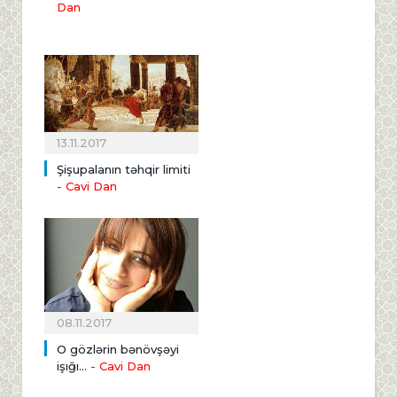
Dan
13.11.2017
Şişupalanın təhqir limiti
- Cavi Dan
08.11.2017
O gözlərin bənövşəyi
işığı...
- Cavi Dan