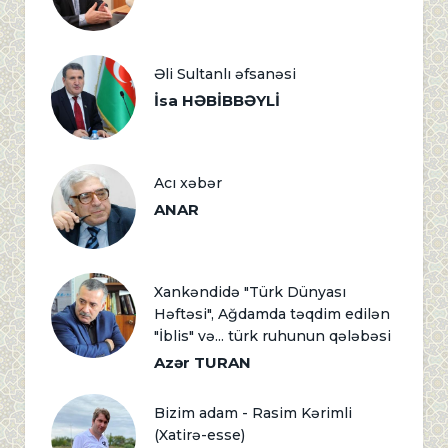
Əli Sultanlı əfsanəsi
İsa HƏBİBBƏYLİ
Acı xəbər
ANAR
Xankəndidə "Türk Dünyası
Həftəsi", Ağdamda təqdim edilən
"İblis" və... türk ruhunun qələbəsi
Azər TURAN
Bizim adam - Rasim Kərimli
(Xatirə-esse)