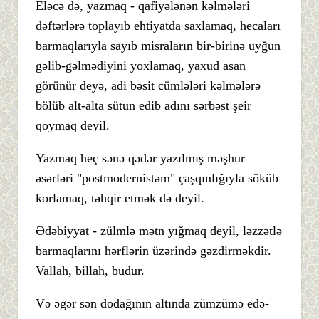
Eləcə də, yazmaq - qafiyələnən kəlmələri
dəftərlərə toplayıb ehtiyatda saxlamaq, hecaları
barmaqlarıyla sayıb misraların bir-birinə uyğun
gəlib-gəlmədiyini yoxlamaq, yaxud asan
görünür deyə, adi bəsit cümlələri kəlmələrə
bölüb alt-alta sütun edib adını sərbəst şeir
qoymaq deyil.
Yazmaq heç sənə qədər yazılmış məşhur
əsərləri "postmodernistəm" çaşqınlığıyla söküb
korlamaq, təhqir etmək də deyil.
Ədəbiyyat - zülmlə mətn yığmaq deyil, ləzzətlə
barmaqlarını hərflərin üzərində gəzdirməkdir.
Vallah, billah, budur.
Və əgər sən dodağının altında zümzümə edə-