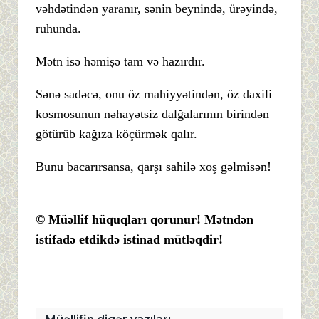
vəhdətindən yaranır, sənin beynində, ürəyində,
ruhunda.
Mətn isə həmişə tam və hazırdır.
Sənə sadəcə, onu öz mahiyyətindən, öz daxili
kosmosunun nəhayətsiz dalğalarının birindən
götürüb kağıza köçürmək qalır.
Bunu bacarırsansa, qarşı sahilə xoş gəlmisən!
© Müəllif hüquqları qorunur! Mətndən
istifadə etdikdə istinad mütləqdir!