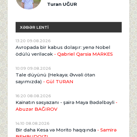
Turan UĞUR
XƏBƏR LENTİ
13:20 09.08.2026
Avropada bir kabus dolaşır: yenə Nobel
ödülü veriləcək
- Qabriel Qarsia MARKES
10:09 09.08.2026
Tale düyünü (Hekayə; Əvvəli ötən
sayımızda)
- Gül TURAN
16:20 08.08.2026
Kainatın səsyazanı - şairə Maya Bədəlbəyli
-
Abuzər BAĞIROV
14:10 08.08.2026
Bir daha Kesa və Morito haqqında
- Samirə
BEHBUDQIZI