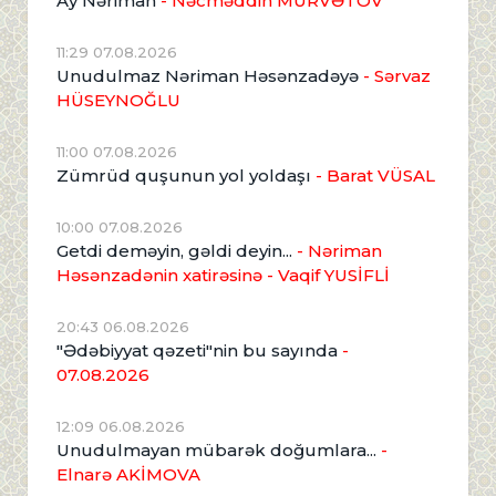
Ay Nəriman
- Nəcməddin MÜRVƏTOV
11:29 07.08.2026
Unudulmaz Nəriman Həsənzadəyə
- Sərvaz
HÜSEYNOĞLU
11:00 07.08.2026
Zümrüd quşunun yol yoldaşı
- Barat VÜSAL
10:00 07.08.2026
Getdi deməyin, gəldi deyin...
- Nəriman
Həsənzadənin xatirəsinə
- Vaqif YUSİFLİ
20:43 06.08.2026
"Ədəbiyyat qəzeti"nin bu sayında
-
07.08.2026
12:09 06.08.2026
Unudulmayan mübarək doğumlara...
-
Elnarə AKİMOVA