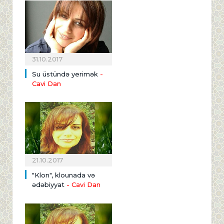
31.10.2017
Su üstündə yerimək
-
Cavi Dan
21.10.2017
"Klon", klounada və
ədəbiyyat
- Cavi Dan