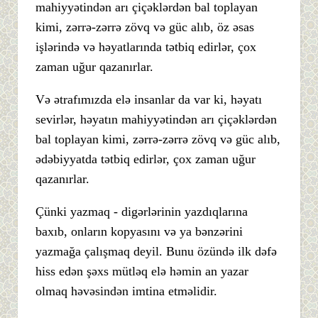
mahiyyətindən arı çiçəklərdən bal toplayan
kimi, zərrə-zərrə zövq və güc alıb, öz əsas
işlərində və həyatlarında tətbiq edirlər, çox
zaman uğur qazanırlar.
Və ətrafımızda elə insanlar da var ki, həyatı
sevirlər, həyatın mahiyyətindən arı çiçəklərdən
bal toplayan kimi, zərrə-zərrə zövq və güc alıb,
ədəbiyyatda tətbiq edirlər, çox zaman uğur
qazanırlar.
Çünki yazmaq - digərlərinin yazdıqlarına
baxıb, onların kopyasını və ya bənzərini
yazmağa çalışmaq deyil. Bunu özündə ilk dəfə
hiss edən şəxs mütləq elə həmin an yazar
olmaq həvəsindən imtina etməlidir.