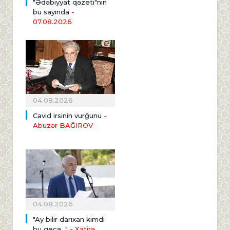
"Ədəbiyyat qəzeti"nin
bu sayında
-
07.08.2026
04.08.2026
Cavid irsinin vurğunu
-
Abuzər BAĞIROV
04.08.2026
"Ay bilir darıxan kimdi
bu gecə..."
- Xatirə