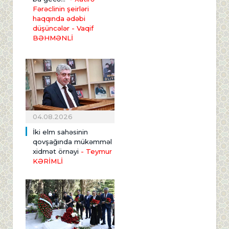
Fərəclinin şeirləri
haqqında ədəbi
düşüncələr - Vaqif
BƏHMƏNLİ
04.08.2026
İki elm sahəsinin
qovşağında mükəmməl
xidmət örnəyi
- Teymur
KƏRİMLİ