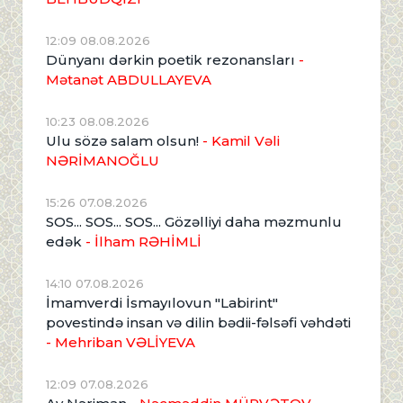
12:09 08.08.2026
Dünyanı dərkin poetik rezonansları
-
Mətanət ABDULLAYEVA
10:23 08.08.2026
Ulu sözə salam olsun!
- Kamil Vəli
NƏRİMANOĞLU
15:26 07.08.2026
SOS... SOS... SOS... Gözəlliyi daha məzmunlu
edək
- İlham RƏHİMLİ
14:10 07.08.2026
İmamverdi İsmayılovun "Labirint"
povestində insan və dilin bədii-fəlsəfi vəhdəti
- Mehriban VƏLİYEVA
12:09 07.08.2026