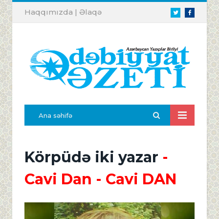
Haqqımızda
|
Əlaqə
Twitter
Facebook
Ana səhifə
Körpüdə iki yazar
-
Cavi Dan
- Cavi DAN