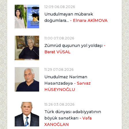
12:09 06.08.2026
Unudulmayan mübarək
doğumlara...
- Elnarə AKİMOVA
11:00 07.08.2026
Zümrüd quşunun yol yoldaşı
-
Barat VÜSAL
11:29 07.08.2026
Unudulmaz Nəriman
Həsənzadəyə
- Sərvaz
HÜSEYNOĞLU
15:26 03.08.2026
Türk dünyası ədəbiyyatının
böyük sənətkarı
- Vəfa
XANOĞLAN