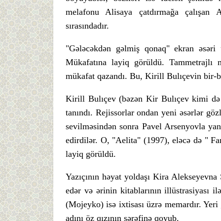
melafonu Alisaya çatdırmağa çalışan A
sırasındadır.
"Gələcəkdən gəlmiş qonaq" ekran əsəri 
Mükafatına layiq görüldü. Tammetrajlı m
mükafat qazandı. Bu, Kirill Bulıçevin bir-b
Kirill Bulıçev (bəzən Kir Bulıçev kimi də 
tanındı. Rejissorlar ondan yeni əsərlər gö
sevilməsindən sonra Pavel Arsenyovla yanaş
edirdilər. O, "Aelita" (1997), eləcə də " F
layiq görüldü.
Yazıçının həyat yoldaşı Kira Alekseyevna 
edər və ərinin kitablarının illüstrasiyası
(Mojeyko) isə ixtisası üzrə memardır. Yeri
adını öz qızının şərəfinə qoyub.