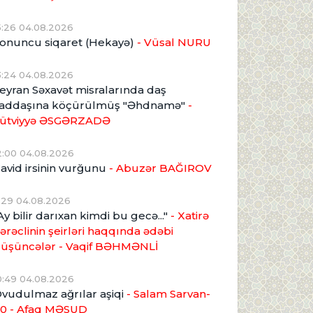
5:26 04.08.2026
onuncu siqaret (Hekayə)
- Vüsal NURU
3:24 04.08.2026
eyran Səxavət misralarında daş
addaşına köçürülmüş "Əhdnamə"
-
ütviyyə ƏSGƏRZADƏ
2:00 04.08.2026
avid irsinin vurğunu
- Abuzər BAĞIROV
1:29 04.08.2026
Ay bilir darıxan kimdi bu gecə..."
- Xatirə
ərəclinin şeirləri haqqında ədəbi
üşüncələr - Vaqif BƏHMƏNLİ
0:49 04.08.2026
vudulmaz ağrılar aşiqi
- Salam Sarvan-
0 - Afaq MƏSUD