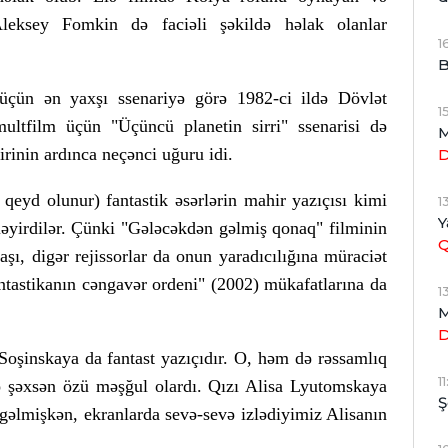
leksey Fomkin də faciəli şəkildə həlak olanlar
1
B
üçün ən yaxşı ssenariyə görə 1982-ci ildə Dövlət
1
ultfilm üçün "Üçüncü planetin sirri" ssenarisi də
M
irinin ardınca neçənci uğuru idi.
qeyd olunur) fantastik əsərlərin mahir yazıçısı kimi
1
Y
zləyirdilər. Çünki "Gələcəkdən gəlmiş qonaq" filminin
ı, digər rejissorlar da onun yaradıcılığına müraciət
antastikanın cəngavər ordeni" (2002) mükafatlarına da
1
M
Soşinskaya da fantast yazıçıdır. O, həm də rəssamlıq
1
 ilə şəxsən özü məşğul olardı. Qızı Alisa Lyutomskaya
Ş
 gəlmişkən, ekranlarda sevə-sevə izlədiyimiz Alisanın