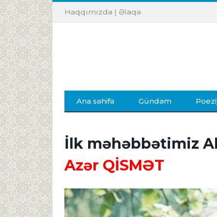
Haqqımızda
|
Əlaqə
Ana səhifə
Gündəm
Poezi
İlk məhəbbətimiz Al
Azər QİSMƏT