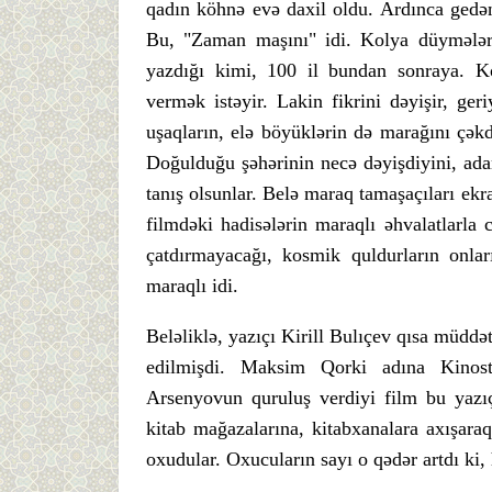
qadın köhnə evə daxil oldu. Ardınca gedən 
Bu, "Zaman maşını" idi. Kolya düymələri 
yazdığı kimi, 100 il bundan sonraya. K
vermək istəyir. Lakin fikrini dəyişir, geri
uşaqların, elə böyüklərin də marağını çək
Doğulduğu şəhərinin necə dəyişdiyini, adaml
tanış olsunlar. Belə maraq tamaşaçıları ek
filmdəki hadisələrin maraqlı əhvalatlarla
çatdırmayacağı, kosmik quldurların onla
maraqlı idi.
Beləliklə, yazıçı Kirill Bulıçev qısa müddə
edilmişdi. Maksim Qorki adına Kinostud
Arsenyovun quruluş verdiyi film bu yazı
kitab mağazalarına, kitabxanalara axışaraq
oxudular. Oxucuların sayı o qədər artdı ki,