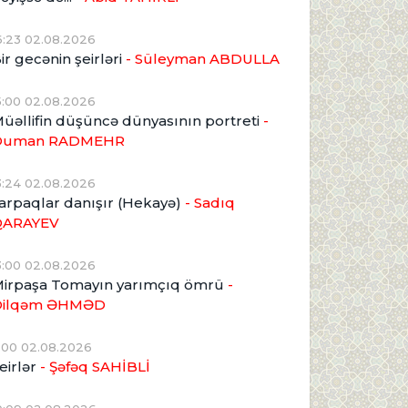
6:23 02.08.2026
ir gecənin şeirləri
- Süleyman ABDULLA
5:00 02.08.2026
üəllifin düşüncə dünyasının portreti
-
Duman RADMEHR
3:24 02.08.2026
arpaqlar danışır (Hekayə)
- Sadıq
QARAYEV
3:00 02.08.2026
irpaşa Tomayın yarımçıq ömrü
-
Dilqəm ƏHMƏD
1:00 02.08.2026
eirlər
- Şəfəq SAHİBLİ