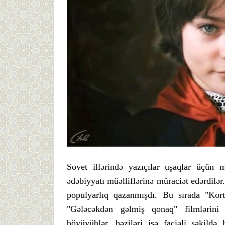
Sovet illərində yazıçılar uşaqlar üçün mü
ədəbiyyatı müəlliflərinə müraciət edərdilər
populyarlıq qazanmışdı. Bu sırada "Kort
"Gələcəkdən gəlmiş qonaq" filmlərini
böyüyüblər, bəziləri isə faciəli şəkild