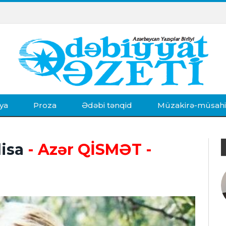
ya
Proza
Ədəbi tənqid
Müzakirə-müsah
isa
- Azər QİSMƏT
-