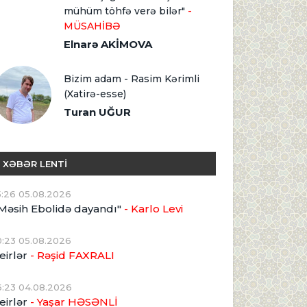
mühüm töhfə verə bilər"
-
MÜSAHİBƏ
Elnarə AKİMOVA
Bizim adam - Rasim Kərimli
(Xatirə-esse)
Turan UĞUR
XƏBƏR LENTİ
5:26 05.08.2026
Məsih Ebolidə dayandı"
- Karlo Levi
0:23 05.08.2026
eirlər
- Rəşid FAXRALI
6:23 04.08.2026
eirlər
- Yaşar HƏSƏNLİ