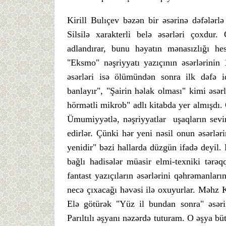
Kirill Bulıçev bəzən bir əsərinə dəfələrl
Silsilə xarakterli belə əsərləri çoxdur
adlandırar, bunu həyatın mənasızlığı he
"Eksmo" nəşriyyatı yazıçının əsərlərinin
əsərləri isə ölümündən sonra ilk dəfə i
banlayır", "Şairin həlak olması" kimi əsər
hörmətli mikrob" adlı kitabda yer almışdı. 
Ümumiyyətlə, nəşriyyatlar uşaqların sevim
edirlər. Çünki hər yeni nəsil onun əsərlər
yenidir" bəzi hallarda düzgün ifadə deyil.
bağlı hadisələr müasir elmi-texniki tərə
fantast yazıçıların əsərlərini qəhrəmanları
necə çıxacağı həvəsi ilə oxuyurlar. Məhz Ki
Elə götürək "Yüz il bundan sonra" əsərin
Parıltılı əşyanı nəzərdə tuturam. O əşya bü