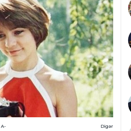
A-
Digər