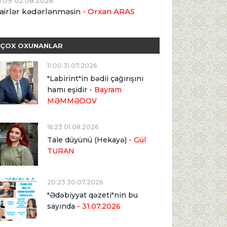
0:09 02.08.2026
airlər kədərlənməsin
- Orxan ARAS
ÇOX OXUNANLAR
11:00 31.07.2026
"Labirint"in bədii çağırışını
hamı eşidir
- Bayram
MƏMMƏDOV
16:23 01.08.2026
Tale düyünü (Hekayə)
- Gül
TURAN
20:23 30.07.2026
"Ədəbiyyat qəzeti"nin bu
sayında
- 31.07.2026