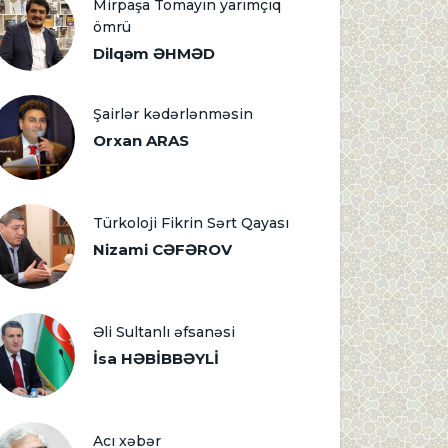
Mirpaşa Tomayın yarımçıq
ömrü
Dilqəm ƏHMƏD
Şairlər kədərlənməsin
Orxan ARAS
Türkoloji Fikrin Sərt Qayası
Nizami CƏFƏROV
Əli Sultanlı əfsanəsi
İsa HƏBİBBƏYLİ
Acı xəbər