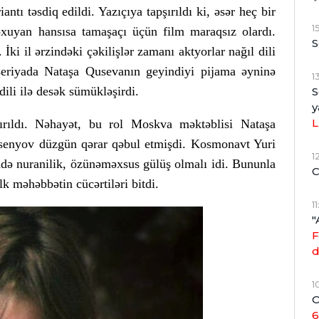
antı təsdiq edildi. Yazıçıya tapşırıldı ki, əsər heç bir
1
xuyan hansısa tamaşaçı üçün film maraqsız olardı.
S
 İki il ərzindəki çəkilişlər zamanı aktyorlar nağıl dili
ü seriyada Nataşa Qusevanın geyindiyi pijama əyninə
1
ili ilə desək sümükləşirdi.
S
y
L
ırıldı. Nəhayət, bu rol Moskva məktəblisi Nataşa
rsenyov düzgün qərar qəbul etmişdi. Kosmonavt Yuri
1
ndə nuranilik, özünəməxsus gülüş olmalı idi. Bununla
C
lk məhəbbətin cücərtiləri bitdi.
1
"
F
d
1
O
6