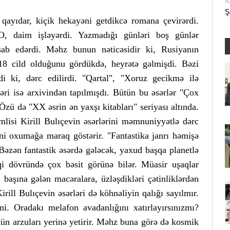
1
Ş
ə qayıdar, kiçik hekayəni getdikcə romana çevirərdi.
. O, daim işləyərdi. Yazmadığı günləri boş günlər
sab edərdi. Məhz bunun nəticəsidir ki, Rusiyanın
 18 cild olduğunu gördükdə, heyrətə gəlmişdi. Bəzi
di ki, dərc edilirdi. "Qartal", "Xoruz gecikmə ilə
ləri isə arxivindən tapılmışdı. Bütün bu əsərlər "Çox
Özü də "XX əsrin ən yaxşı kitabları" seriyası altında.
lisi Kirill Bulıçevin əsərlərini məmnuniyyətlə dərc
ini oxumağa maraq göstərir. "Fantastika janrı həmişə
 Bəzən fantastik əsərdə gələcək, yaxud başqa planetlə
qqi dövründə çox bəsit görünə bilər. Müasir uşaqlar
n başına gələn macəralara, üzləşdikləri çətinliklərdən
rill Bulıçevin əsərləri də köhnəliyin qalığı sayılmır.
i. Oradakı melafon avadanlığını xatırlayırsınızmı?
tün arzuları yerinə yetirir. Məhz buna görə də kosmik