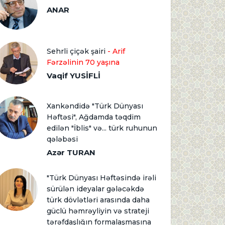
ANAR
Sehrli çiçək şairi
- Arif
Fərzəlinin 70 yaşına
Vaqif YUSİFLİ
Xankəndidə "Türk Dünyası
Həftəsi", Ağdamda təqdim
edilən "İblis" və... türk ruhunun
qələbəsi
Azər TURAN
"Türk Dünyası Həftəsində irəli
sürülən ideyalar gələcəkdə
türk dövlətləri arasında daha
güclü həmrəyliyin və strateji
tərəfdaşlığın formalaşmasına