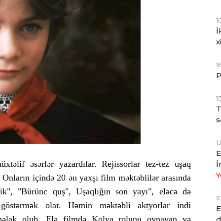
1
İ
x
1
P
1
T
s
1
E
xtəlif əsərlər yazardılar. Rejissorlar tez-tez uşaq
İ
Y
. Onların içində 20 ən yaxşı film məktəblilər arasında
ik", "Bürünc quş", Uşaqlığın son yayı", eləcə də
1
 göstərmək olar. Həmin məktəbli aktyorlar indi
E
ə həlak olub. Elə filmdə Kolya rolunu oynayan və
d