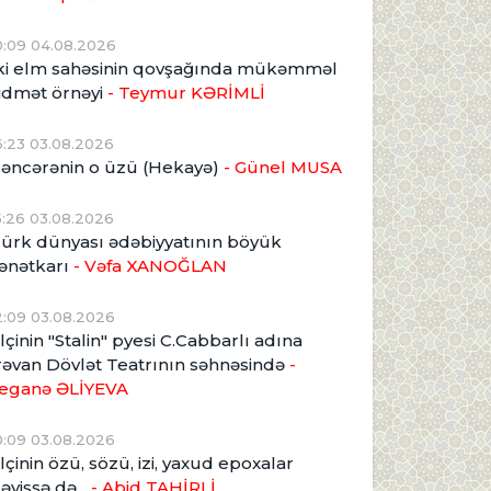
0:09 04.08.2026
ki elm sahəsinin qovşağında mükəmməl
idmət örnəyi
- Teymur KƏRİMLİ
6:23 03.08.2026
əncərənin o üzü (Hekayə)
- Günel MUSA
5:26 03.08.2026
ürk dünyası ədəbiyyatının böyük
ənətkarı
- Vəfa XANOĞLAN
2:09 03.08.2026
lçinin "Stalin" pyesi C.Cabbarlı adına
rəvan Dövlət Teatrının səhnəsində
-
eganə ƏLİYEVA
0:09 03.08.2026
lçinin özü, sözü, izi, yaxud epoxalar
əyişsə də...
- Abid TAHİRLİ