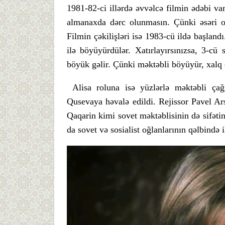
1981-82-ci illərdə əvvəlcə filmin ədəbi vari
almanaxda dərc olunmasın. Çünki əsəri o
Filmin çəkilişləri isə 1983-cü ildə başlandı.
ilə böyüyürdülər. Xatırlayırsınızsa, 3-c
böyük gəlir. Çünki məktəbli böyüyür, xalq d
Alisa roluna isə yüzlərlə məktəbli çağ
Qusevaya həvalə edildi. Rejissor Pavel A
Qaqarin kimi sovet məktəblisinin də sifəti
da sovet və sosialist oğlanlarının qəlbində i