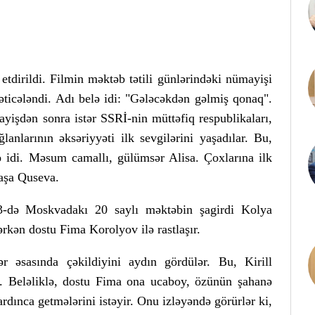
etdirildi. Filmin məktəb tətili günlərindəki nümayişi
əticələndi. Adı belə idi: "Gələcəkdən gəlmiş qonaq".
yişdən sonra istər SSRİ-nin müttəfiq respublikaları,
ğlanlarının əksəriyyəti ilk sevgilərini yaşadılar. Bu,
 idi. Məsum camallı, gülümsər Alisa. Çoxlarına ilk
aşa Quseva.
13-də Moskvadakı 20 saylı məktəbin şagirdi Kolya
rkən dostu Fima Korolyov ilə rastlaşır.
r əsasında çəkildiyini aydın gördülər. Bu, Kirill
i. Beləliklə, dostu Fima ona ucaboy, özünün şahanə
 ardınca getmələrini istəyir. Onu izləyəndə görürlər ki,