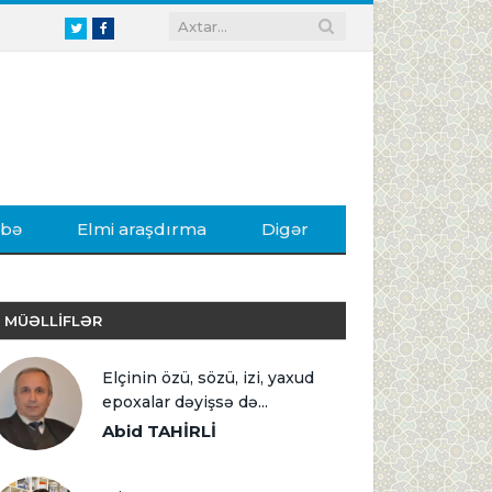
Twitter
Facebook
ibə
Elmi araşdırma
Digər
MÜƏLLİFLƏR
Elçinin özü, sözü, izi, yaxud
epoxalar dəyişsə də...
Abid TAHİRLİ