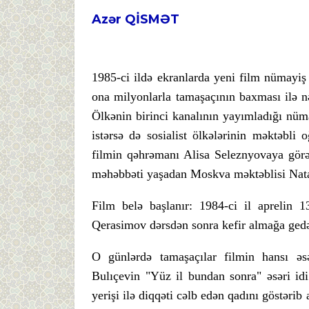
Azər QİSMƏT
1985-ci ildə ekranlarda yeni film nümayiş 
ona milyonlarla tamaşaçının baxması ilə n
Ölkənin birinci kanalının yayımladığı nüma
istərsə də sosialist ölkələrinin məktəbli o
filmin qəhrəmanı Alisa Seleznyovaya görə
məhəbbəti yaşadan Moskva məktəblisi Nat
Film belə başlanır: 1984-ci il aprelin 
Qerasimov dərsdən sonra kefir almağa gedə
O günlərdə tamaşaçılar filmin hansı əsə
Bulıçevin "Yüz il bundan sonra" əsəri id
yerişi ilə diqqəti cəlb edən qadını göstərib