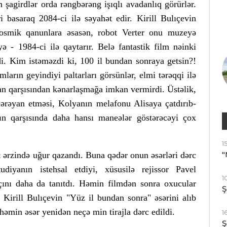
şagirdlər orda rəngbərəng işıqlı avadanlıq görürlər.
basaraq 2084-ci ilə səyahət edir. Kirill Bulıçevin
osmik qanunlara əsasən, robot Verter onu muzeyə
yə - 1984-ci ilə qaytarır. Belə fantastik film nəinki
di. Kim istəməzdi ki, 100 il bundan sonraya getsin?!
arın geyindiyi paltarları görsünlər, elmi tərəqqi ilə
ran qarşısından kənarlaşmağa imkan vermirdi. Üstəlik,
 cərəyan etməsi, Kolyanın melafonu Alisaya çatdırıb-
rın qarşısında daha hansı maneələr göstərəcəyi çox
1
"
t ərzində uğur qazandı. Buna qədər onun əsərləri dərc
iyanın istehsal etdiyi, xüsusilə rejissor Pavel
1
çını daha da tanıtdı. Həmin filmdən sonra oxucular
Ş
 Kirill Bulıçevin "Yüz il bundan sonra" əsərini alıb
 həmin əsər yenidən neçə min tirajla dərc edildi.
1
Ş