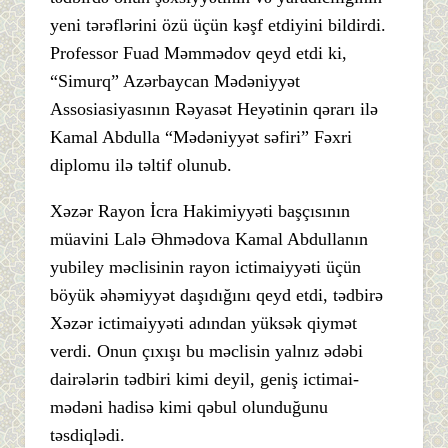
yeni tərəflərini özü üçün kəşf etdiyini bildirdi.
Professor Fuad Məmmədov qeyd etdi ki,
“Simurq” Azərbaycan Mədəniyyət
Assosiasiyasının Rəyasət Heyətinin qərarı ilə
Kamal Abdulla “Mədəniyyət səfiri” Fəxri
diplomu ilə təltif olunub.
Xəzər Rayon İcra Hakimiyyəti başçısının
müavini Lalə Əhmədova Kamal Abdullanın
yubiley məclisinin rayon ictimaiyyəti üçün
böyük əhəmiyyət daşıdığını qeyd etdi, tədbirə
Xəzər ictimaiyyəti adından yüksək qiymət
verdi. Onun çıxışı bu məclisin yalnız ədəbi
dairələrin tədbiri kimi deyil, geniş ictimai-
mədəni hadisə kimi qəbul olunduğunu
təsdiqlədi.