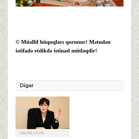
© Müəllif hüquqları qorunur! Mətndən
istifadə etdikdə istinad mütləqdir!
Digər
08.08.2026