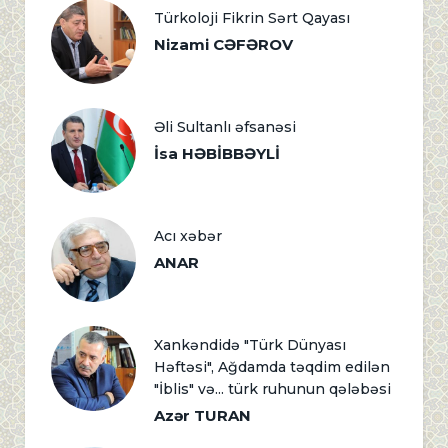
Türkoloji Fikrin Sərt Qayası
Nizami CƏFƏROV
Əli Sultanlı əfsanəsi
İsa HƏBİBBƏYLİ
Acı xəbər
ANAR
Xankəndidə "Türk Dünyası
Həftəsi", Ağdamda təqdim edilən
"İblis" və... türk ruhunun qələbəsi
Azər TURAN