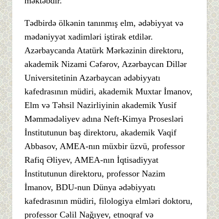
məktəbdir.
Tədbirdə ölkənin tanınmış elm, ədəbiyyat və
mədəniyyət xadimləri iştirak etdilər.
Azərbaycanda Atatürk Mərkəzinin direktoru,
akademik Nizami Cəfərov, Azərbaycan Dillər
Universitetinin Azərbaycan ədəbiyyatı
kafedrasının müdiri, akademik Muxtar İmanov,
Elm və Təhsil Nazirliyinin akademik Yusif
Məmmədəliyev adına Neft-Kimya Prosesləri
İnstitutunun baş direktoru, akademik Vaqif
Abbasov, AMEA-nın müxbir üzvü, professor
Rafiq Əliyev, AMEA-nın İqtisadiyyat
İnstitutunun direktoru, professor Nazim
İmanov, BDU-nun Dünya ədəbiyyatı
kafedrasının müdiri, filologiya elmləri doktoru,
professor Cəlil Nağıyev, etnoqraf və