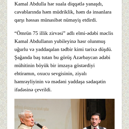
Kamal Abdulla hər suala diqqətlə yanaşdı,
cavablarında həm müdriklik, həm də insanlara
qarşı həssas münasibət nümayiş etdirdi.
“Ömrün 75 illik zirvəsi” adlı elmi-ədəbi məclis
Kamal Abdullanın yubileyinə həsr olunmuş
uğurlu və yaddaqalan tədbir kimi tarixə düşdü.
Şağanda baş tutan bu görüş Azərbaycan ədəbi
mühitinin böyük bir imzaya göstərdiyi
ehtiramın, oxucu sevgisinin, ziyalı
həmrəyliyinin və mədəni yaddaşa sədaqətin
ifadəsinə çevrildi.