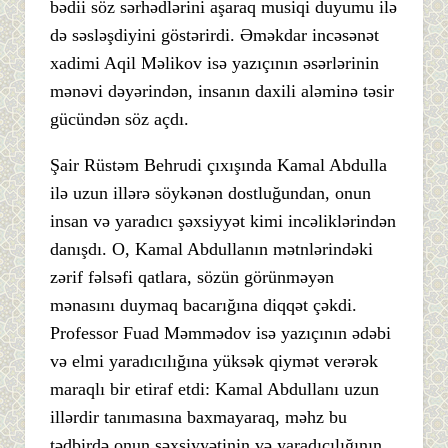
bədii söz sərhədlərini aşaraq musiqi duyumu ilə
də səsləşdiyini göstərirdi. Əməkdar incəsənət
xadimi Aqil Məlikov isə yazıçının əsərlərinin
mənəvi dəyərindən, insanın daxili aləminə təsir
gücündən söz açdı.
Şair Rüstəm Behrudi çıxışında Kamal Abdulla
ilə uzun illərə söykənən dostluğundan, onun
insan və yaradıcı şəxsiyyət kimi incəliklərindən
danışdı. O, Kamal Abdullanın mətnlərindəki
zərif fəlsəfi qatlara, sözün görünməyən
mənasını duymaq bacarığına diqqət çəkdi.
Professor Fuad Məmmədov isə yazıçının ədəbi
və elmi yaradıcılığına yüksək qiymət verərək
maraqlı bir etiraf etdi: Kamal Abdullanı uzun
illərdir tanımasına baxmayaraq, məhz bu
tədbirdə onun şəxsiyyətinin və yaradıcılığının