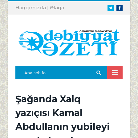
Haqqımızda
|
Əlaqə
Twitter
Facebook
Ana səhifə
Şağanda Xalq
yazıçısı Kamal
Abdullanın yubileyi