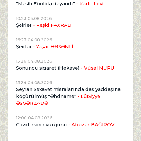
"Məsih Ebolidə dayandı"
- Karlo Levi
10:23 05.08.2026
Şeirlər
- Rəşid FAXRALI
16:23 04.08.2026
Şeirlər
- Yaşar HƏSƏNLİ
15:26 04.08.2026
Sonuncu siqaret (Hekayə)
- Vüsal NURU
13:24 04.08.2026
Seyran Səxavət misralarında daş yaddaşına
köçürülmüş "Əhdnamə"
- Lütviyyə
ƏSGƏRZADƏ
12:00 04.08.2026
Cavid irsinin vurğunu
- Abuzər BAĞIROV