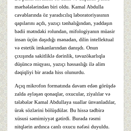
mərhələlərindən biri oldu. Kamal Abdulla
cavablarında öz yaradıcılıq laboratoriyasının
qapılarını açdı, yazıçı tənhalığından, yaddaşın
bədii mətndəki rolundan, mifologiyanın müasir
insan üçün daşıdığı mənadan, dilin intellektual
və estetik imkanlarından danışdı. Onun
çıxışında sakitliklə dərinlik, təvazökarlıqla
düşüncə miqyası, yazıçı həssaslığı ilə alim
dəqiqliyi bir arada hiss olunurdu.
Açıq mikrofon formatında davam edən görüşdə
zalda əyləşən qonaqlar, oxucular, ziyalılar və
tələbələr Kamal Abdullaya suallar ünvanladılar,
ürək sözlərini bölüşdülər. Bu hissə tədbirə
xüsusi səmimiyyət gətirdi. Burada rəsmi
nitqlərin ardınca canlı oxucu nəfəsi duyuldu.