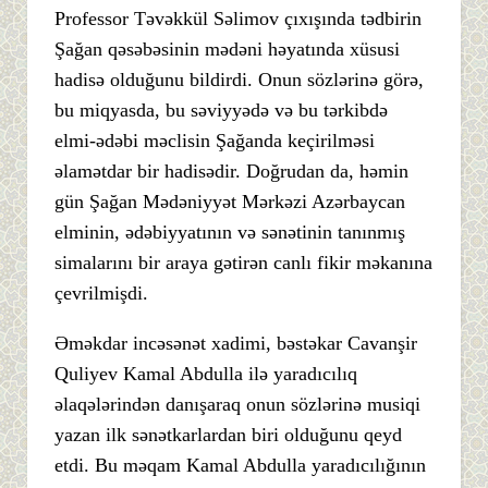
Professor Təvəkkül Səlimov çıxışında tədbirin
Şağan qəsəbəsinin mədəni həyatında xüsusi
hadisə olduğunu bildirdi. Onun sözlərinə görə,
bu miqyasda, bu səviyyədə və bu tərkibdə
elmi-ədəbi məclisin Şağanda keçirilməsi
əlamətdar bir hadisədir. Doğrudan da, həmin
gün Şağan Mədəniyyət Mərkəzi Azərbaycan
elminin, ədəbiyyatının və sənətinin tanınmış
simalarını bir araya gətirən canlı fikir məkanına
çevrilmişdi.
Əməkdar incəsənət xadimi, bəstəkar Cavanşir
Quliyev Kamal Abdulla ilə yaradıcılıq
əlaqələrindən danışaraq onun sözlərinə musiqi
yazan ilk sənətkarlardan biri olduğunu qeyd
etdi. Bu məqam Kamal Abdulla yaradıcılığının