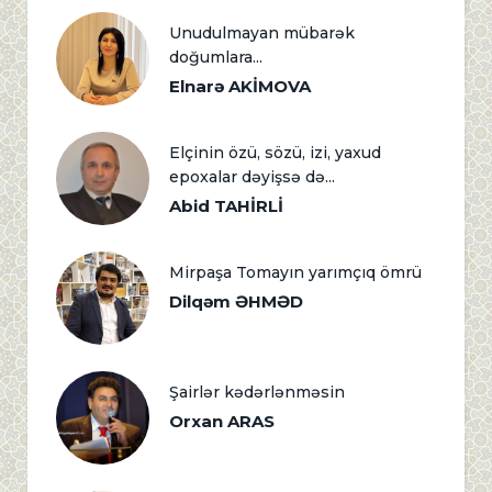
Unudulmayan mübarək
doğumlara...
Elnarə AKİMOVA
Elçinin özü, sözü, izi, yaxud
epoxalar dəyişsə də...
Abid TAHİRLİ
Mirpaşa Tomayın yarımçıq ömrü
Dilqəm ƏHMƏD
Şairlər kədərlənməsin
Orxan ARAS