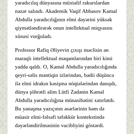
yaradıcılıq dünyasına müxtəlif rakurslardan
nəzər salındı. Akademik Vaqif Abbasov Kamal
Abdulla yaradıcılığının elmi dəyərini yüksək
qiymətləndirərək onun intellektual miqyasını
xüsusi vurğuladı.
Professor Rafiq Əliyevin çıxışı məclisin ən
maraqlı intellektual məqamlarından biri kimi
yadda qaldı. O, Kamal Abdulla yaradıcılığında
qeyri-səlis məntiqin izlərindən, bədii düşüncə
ilə elmi idrakın kəsişmə nöqtələrindən danışdı,
dünya şöhrətli alim Lütfi Zadənin Kamal
Abdulla yaradıcılığına münasibətini xatırlatdı.
Bu yanaşma yazıçının əsərlərinin həm də
müasir elmi-fəlsəfi təfəkkür kontekstində
dəyərləndirilməsinin vacibliyini göstərdi.