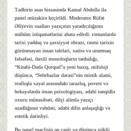
Tədbirin əsas hissəsində Kamal Abdulla ilə
panel müzakirə keçirildi. Moderator Rüfət
Əliyevin sualları yazıçının yaradıcılığının
mühüm istiqamətlərini əhatə edirdi: romanlarda
tarixi yaddaş və şəxsiyyət obrazı, rəsmi tarixin
görünməyən insan taleləri, xatirə və unutmaq
fəlsəfəsi, daxili monoloqların tənhalığı,
“Kitabi-Dədə Qorqud”a yeni baxış, mifoloji
düşüncə, “Sehrbazlar dərəsi”nin mistik aləmi,
reallıqla xəyal arasındakı tarazlıq, povest və
hekayələrdə insan psixologiyası, ədəbi tənqidlə
oxucu münasibəti, dilçi alimlə yazıçı
azadlığının vəhdəti, ədəbi dilin anlaşıqlığı və
estetik dərinliyi.
Bu panel məclisin ən canlı və düşüncə yüklü