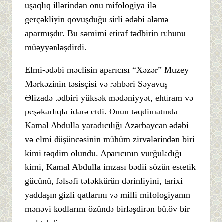
uşaqlıq illərindən onu mifologiya ilə
gerçəkliyin qovuşduğu sirli ədəbi aləmə
aparmışdır. Bu səmimi etiraf tədbirin ruhunu
müəyyənləşdirdi.
Elmi-ədəbi məclisin aparıcısı “Xəzər” Muzey
Mərkəzinin təsisçisi və rəhbəri Səyavuş
Əlizadə tədbiri yüksək mədəniyyət, ehtiram və
peşəkarlıqla idarə etdi. Onun təqdimatında
Kamal Abdulla yaradıcılığı Azərbaycan ədəbi
və elmi düşüncəsinin mühüm zirvələrindən biri
kimi təqdim olundu. Aparıcının vurğuladığı
kimi, Kamal Abdulla imzası bədii sözün estetik
gücünü, fəlsəfi təfəkkürün dərinliyini, tarixi
yaddaşın gizli qatlarını və milli mifologiyanın
mənəvi kodlarını özündə birləşdirən bütöv bir