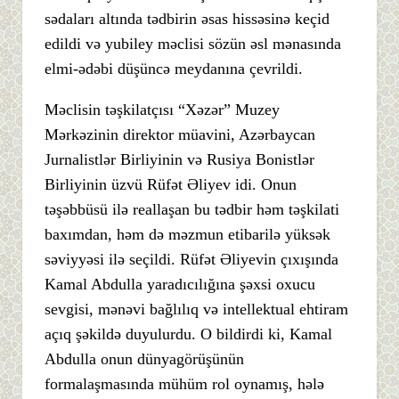
sədaları altında tədbirin əsas hissəsinə keçid
edildi və yubiley məclisi sözün əsl mənasında
elmi-ədəbi düşüncə meydanına çevrildi.
Məclisin təşkilatçısı “Xəzər” Muzey
Mərkəzinin direktor müavini, Azərbaycan
Jurnalistlər Birliyinin və Rusiya Bonistlər
Birliyinin üzvü Rüfət Əliyev idi. Onun
təşəbbüsü ilə reallaşan bu tədbir həm təşkilati
baxımdan, həm də məzmun etibarilə yüksək
səviyyəsi ilə seçildi. Rüfət Əliyevin çıxışında
Kamal Abdulla yaradıcılığına şəxsi oxucu
sevgisi, mənəvi bağlılıq və intellektual ehtiram
açıq şəkildə duyulurdu. O bildirdi ki, Kamal
Abdulla onun dünyagörüşünün
formalaşmasında mühüm rol oynamış, hələ