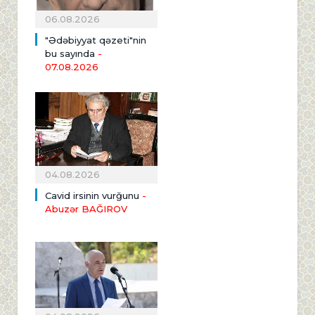
06.08.2026
"Ədəbiyyat qəzeti"nin
bu sayında
-
07.08.2026
04.08.2026
Cavid irsinin vurğunu
-
Abuzər BAĞIROV