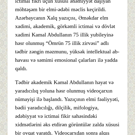
ictimai fikri üçün xüsusi əhəmiyyət daşıyan
möhtəşəm bir elmi-ədəbi məclis keçirildi.
Azərbaycanın Xalq yazıçısı, Əməkdar elm
xadimi, akademik, görkəmli ictimai və dövlət
xadimi Kamal Abdullanın 75 illik yubileyinə
həsr olunmuş “Ömrün 75 illik zirvəsi” adlı
tədbir zəngin məzmunu, yüksək intellektual ab-
havası və səmimi emosional çalarları ilə yadda
qaldı.
Tədbir akademik Kamal Abdullanın həyat və
yaradıcılıq yoluna həsr olunmuş videoçarxın
nümayişi ilə başlandı. Yazıçının elmi fəaliyyəti,
bədii yaradıcılığı, dilçilik, mifologiya,
ədəbiyyat və ictimai fikir sahəsindəki
xidmətlərini əks etdirən görüntülər zalda xüsusi
bir ovqat yaratdı. Videoçarxdan sonra alqış