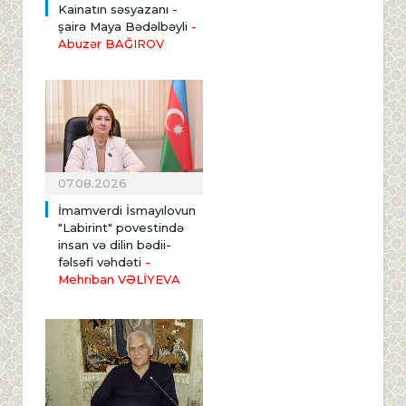
Kainatın səsyazanı -
şairə Maya Bədəlbəyli
-
Abuzər BAĞIROV
07.08.2026
İmamverdi İsmayılovun
"Labirint" povestində
insan və dilin bədii-
fəlsəfi vəhdəti
-
Mehriban VƏLİYEVA