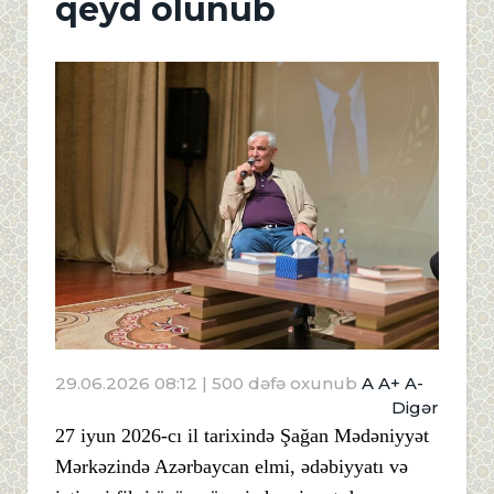
qeyd olunub
29.06.2026 08:12
| 500 dəfə oxunub
A
A+
A-
Digər
27 iyun 2026-cı il tarixində Şağan Mədəniyyət
Mərkəzində Azərbaycan elmi, ədəbiyyatı və