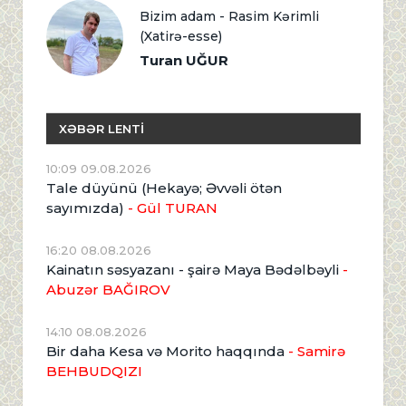
Bizim adam - Rasim Kərimli
(Xatirə-esse)
Turan UĞUR
XƏBƏR LENTİ
10:09 09.08.2026
Tale düyünü (Hekayə; Əvvəli ötən
sayımızda)
- Gül TURAN
16:20 08.08.2026
Kainatın səsyazanı - şairə Maya Bədəlbəyli
-
Abuzər BAĞIROV
14:10 08.08.2026
Bir daha Kesa və Morito haqqında
- Samirə
BEHBUDQIZI