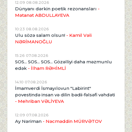
12:09 08.08.2026
Dünyanı dərkin poetik rezonansları
-
Mətanət ABDULLAYEVA
10:23 08.08.2026
Ulu sözə salam olsun!
- Kamil Vəli
NƏRİMANOĞLU
15:26 07.08.2026
SOS... SOS... SOS... Gözəlliyi daha məzmunlu
edək
- İlham RƏHİMLİ
14:10 07.08.2026
İmamverdi İsmayılovun "Labirint"
povestində insan və dilin bədii-fəlsəfi vəhdəti
- Mehriban VƏLİYEVA
12:09 07.08.2026
Ay Nəriman
- Nəcməddin MÜRVƏTOV