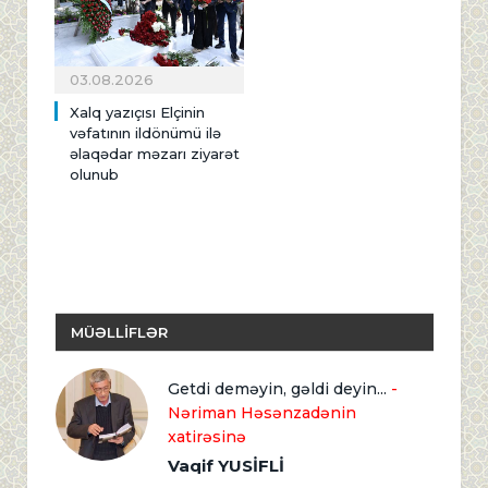
03.08.2026
Xalq yazıçısı Elçinin
vəfatının ildönümü ilə
əlaqədar məzarı ziyarət
olunub
MÜƏLLİFLƏR
Getdi deməyin, gəldi deyin...
-
Nəriman Həsənzadənin
xatirəsinə
Vaqif YUSİFLİ