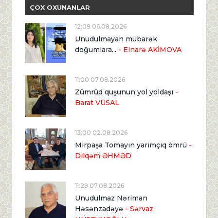
ÇOX OXUNANLAR
12:09 06.08.2026
Unudulmayan mübarək
doğumlara...
- Elnarə AKİMOVA
11:00 07.08.2026
Zümrüd quşunun yol yoldaşı
-
Barat VÜSAL
13:00 02.08.2026
Mirpaşa Tomayın yarımçıq ömrü
-
Dilqəm ƏHMƏD
11:29 07.08.2026
Unudulmaz Nəriman
Həsənzadəyə
- Sərvaz