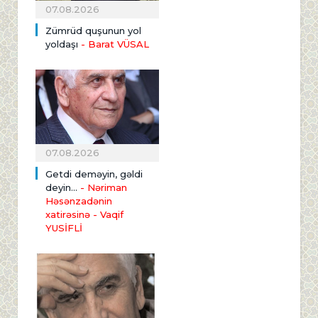
07.08.2026
Zümrüd quşunun yol
yoldaşı
- Barat VÜSAL
07.08.2026
Getdi deməyin, gəldi
deyin...
- Nəriman
Həsənzadənin
xatirəsinə
- Vaqif
YUSİFLİ