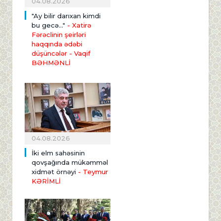
04.08.2026
"Ay bilir darıxan kimdi
bu gecə..."
- Xatirə
Fərəclinin şeirləri
haqqında ədəbi
düşüncələr - Vaqif
BƏHMƏNLİ
04.08.2026
İki elm sahəsinin
qovşağında mükəmməl
xidmət örnəyi
- Teymur
KƏRİMLİ