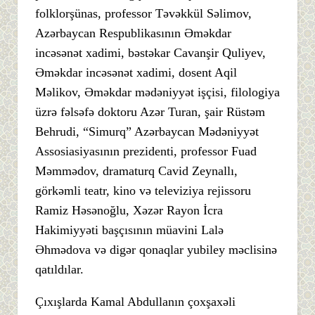
folklorşünas, professor Təvəkkül Səlimov,
Azərbaycan Respublikasının Əməkdar
incəsənət xadimi, bəstəkar Cavanşir Quliyev,
Əməkdar incəsənət xadimi, dosent Aqil
Məlikov, Əməkdar mədəniyyət işçisi, filologiya
üzrə fəlsəfə doktoru Azər Turan, şair Rüstəm
Behrudi, “Simurq” Azərbaycan Mədəniyyət
Assosiasiyasının prezidenti, professor Fuad
Məmmədov, dramaturq Cavid Zeynallı,
görkəmli teatr, kino və televiziya rejissoru
Ramiz Həsənoğlu, Xəzər Rayon İcra
Hakimiyyəti başçısının müavini Lalə
Əhmədova və digər qonaqlar yubiley məclisinə
qatıldılar.
Çıxışlarda Kamal Abdullanın çoxşaxəli