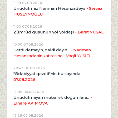
11:29 07.08.2026
Unudulmaz Nəriman Həsənzadəyə
- Sərvaz
HÜSEYNOĞLU
11:00 07.08.2026
Zümrüd quşunun yol yoldaşı
- Barat VÜSAL
10:00 07.08.2026
Getdi deməyin, gəldi deyin...
- Nəriman
Həsənzadənin xatirəsinə
- Vaqif YUSİFLİ
20:43 06.08.2026
"Ədəbiyyat qəzeti"nin bu sayında
-
07.08.2026
12:09 06.08.2026
Unudulmayan mübarək doğumlara...
-
Elnarə AKİMOVA
15:26 05.08.2026