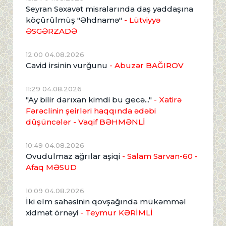
Seyran Səxavət misralarında daş yaddaşına
köçürülmüş "Əhdnamə"
- Lütviyyə
ƏSGƏRZADƏ
12:00 04.08.2026
Cavid irsinin vurğunu
- Abuzər BAĞIROV
11:29 04.08.2026
"Ay bilir darıxan kimdi bu gecə..."
- Xatirə
Fərəclinin şeirləri haqqında ədəbi
düşüncələr - Vaqif BƏHMƏNLİ
10:49 04.08.2026
Ovudulmaz ağrılar aşiqi
- Salam Sarvan-60 -
Afaq MƏSUD
10:09 04.08.2026
İki elm sahəsinin qovşağında mükəmməl
xidmət örnəyi
- Teymur KƏRİMLİ