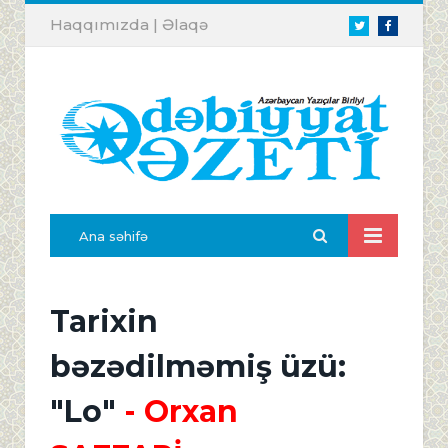
Haqqımızda
|
Əlaqə
Twitter
Facebook
Ana səhifə
Tarixin
bəzədilməmiş üzü:
"Lo"
- Orxan