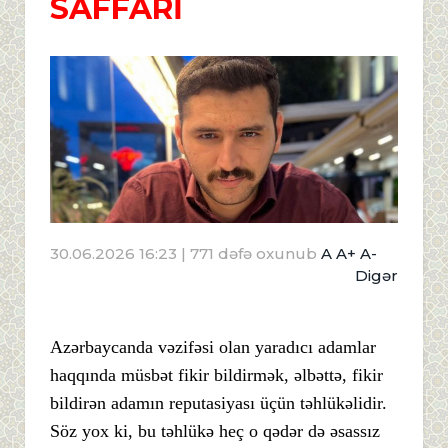
SAFFARİ
30.06.2026 16:23
| 771 dəfə oxunub
A
A+
A-
Digər
Azərbaycanda vəzifəsi olan yaradıcı adamlar
haqqında müsbət fikir bildirmək, əlbəttə, fikir
bildirən adamın reputasiyası üçün təhlükəlidir.
Söz yox ki, bu təhlükə heç o qədər də əsassız