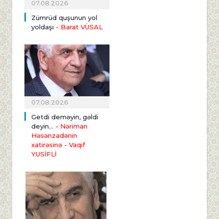
07.08.2026
Zümrüd quşunun yol
yoldaşı
- Barat VÜSAL
07.08.2026
Getdi deməyin, gəldi
deyin...
- Nəriman
Həsənzadənin
xatirəsinə
- Vaqif
YUSİFLİ