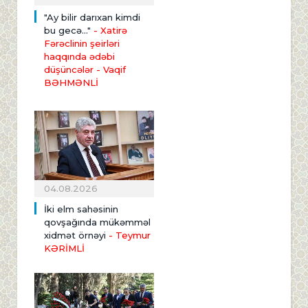
"Ay bilir darıxan kimdi
bu gecə..."
- Xatirə
Fərəclinin şeirləri
haqqında ədəbi
düşüncələr - Vaqif
BƏHMƏNLİ
04.08.2026
İki elm sahəsinin
qovşağında mükəmməl
xidmət örnəyi
- Teymur
KƏRİMLİ