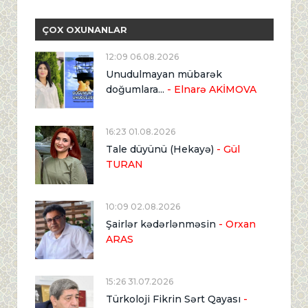
ÇOX OXUNANLAR
12:09 06.08.2026
Unudulmayan mübarək
doğumlara...
- Elnarə AKİMOVA
16:23 01.08.2026
Tale düyünü (Hekayə)
- Gül
TURAN
10:09 02.08.2026
Şairlər kədərlənməsin
- Orxan
ARAS
15:26 31.07.2026
Türkoloji Fikrin Sərt Qayası
-