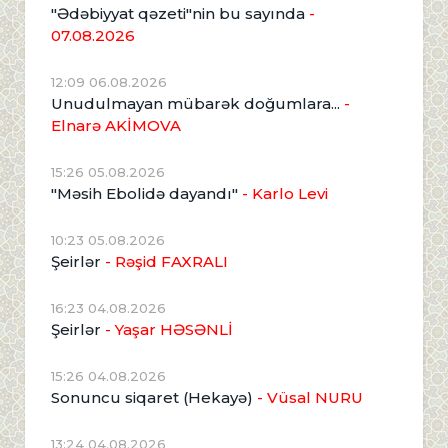
"Ədəbiyyat qəzeti"nin bu sayında
-
07.08.2026
12:09 06.08.2026
Unudulmayan mübarək doğumlara...
-
Elnarə AKİMOVA
15:26 05.08.2026
"Məsih Ebolidə dayandı"
- Karlo Levi
10:23 05.08.2026
Şeirlər
- Rəşid FAXRALI
16:23 04.08.2026
Şeirlər
- Yaşar HƏSƏNLİ
15:26 04.08.2026
Sonuncu siqaret (Hekayə)
- Vüsal NURU
13:24 04.08.2026