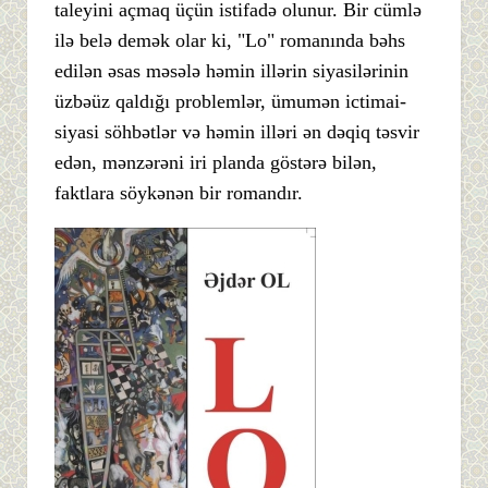
taleyini açmaq üçün istifadə olunur. Bir cümlə
ilə belə demək olar ki, "Lo" romanında bəhs
edilən əsas məsələ həmin illərin siyasilərinin
üzbəüz qaldığı problemlər, ümumən ictimai-
siyasi söhbətlər və həmin illəri ən dəqiq təsvir
edən, mənzərəni iri planda göstərə bilən,
faktlara söykənən bir romandır.