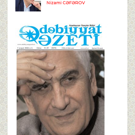
Nizami CƏFƏROV