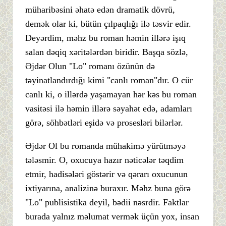
müharibəsini əhatə edən dramatik dövrü,
demək olar ki, bütün çılpaqlığı ilə təsvir edir.
Deyərdim, məhz bu roman həmin illərə işıq
salan dəqiq xəritələrdən biridir. Başqa sözlə,
Əjdər Olun "Lo" romanı özünün də
təyinatlandırdığı kimi "canlı roman"dır. O cür
canlı ki, o illərdə yaşamayan hər kəs bu roman
vasitəsi ilə həmin illərə səyahət edə, adamları
görə, söhbətləri eşidə və prosesləri bilərlər.
Əjdər Ol bu romanda mühakimə yürütməyə
tələsmir. O, oxucuya hazır nəticələr təqdim
etmir, hadisələri göstərir və qərarı oxucunun
ixtiyarına, analizinə buraxır. Məhz buna görə
"Lo" publisistika deyil, bədii nəsrdir. Faktlar
burada yalnız məlumat vermək üçün yox, insan