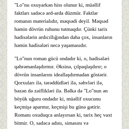
"Lo"nu oxuyarkən hiss olunur ki, müəllif
faktları sadəcə ard-arda düzmür. Faktlar
romanın materialıdır, məqsədi deyil. Məqsəd
həmin dövrün ruhunu tutmaqdır. Çünki tarix
hadisələrin ardıcıllığından daha çox, insanların
həmin hadisələri necə yaşamasıdır.
"Lo"nun roman gücü ondadır ki, o, hadisələri
qəhrəmanlaşdırmır. Əksinə, çılpaqlaşdırır; o
dövrün insanlarını ideallaşdırmadan göstərir.
Qorxuları ilə, tərəddüdləri ilə, səhvləri ilə,
bəzən də zəiflikləri ilə. Bəlkə də "Lo"nun ən
böyük uğuru ondadır ki, müəllif oxucunu
keçmişə aparmır, keçmişi bu günə gətirir.
Romanı oxuduqca anlayırsan ki, tarix heç vaxt
bitmir. O, sadəcə adını, simasını və