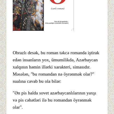
Obrazlı desək, bu roman təkcə romanda iştirak
edən insanların yox, ümumilikdə, Azərbaycan
xalqının həmin illərki xarakteri, simasıdır.
Məsələn, "bu romandan nə öyrənmək olar?"
sualına cavab bu ola bilər:
"Ən pis halda sovet azərbaycanlılarının yaxşı
və pis cəhətləri ilə bu romandan öyrənmək
olar".