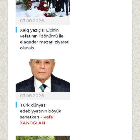
03.08.2026
Xalq yazıçısı Elçinin
vəfatının ildönümü ilə
əlaqədar məzarı ziyarət
olunub
03.08.2026
Türk dünyası
ədəbiyyatının böyük
sənətkarı
- Vəfa
XANOĞLAN