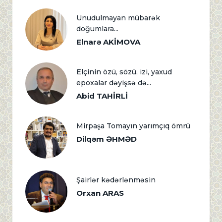
Unudulmayan mübarək
doğumlara...
Elnarə AKİMOVA
Elçinin özü, sözü, izi, yaxud
epoxalar dəyişsə də...
Abid TAHİRLİ
Mirpaşa Tomayın yarımçıq ömrü
Dilqəm ƏHMƏD
Şairlər kədərlənməsin
Orxan ARAS