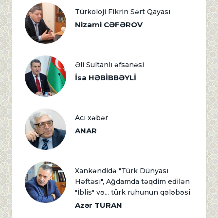
Türkoloji Fikrin Sərt Qayası
Nizami CƏFƏROV
Əli Sultanlı əfsanəsi
İsa HƏBİBBƏYLİ
Acı xəbər
ANAR
Xankəndidə "Türk Dünyası
Həftəsi", Ağdamda təqdim edilən
"İblis" və... türk ruhunun qələbəsi
Azər TURAN