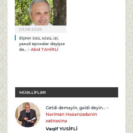
03.08.2026
Elçinin özü, sözü, izi,
yaxud epoxalar dəyişsə
də...
- Abid TAHİRLİ
MÜƏLLİFLƏR
Getdi deməyin, gəldi deyin...
-
Nəriman Həsənzadənin
xatirəsinə
Vaqif YUSİFLİ