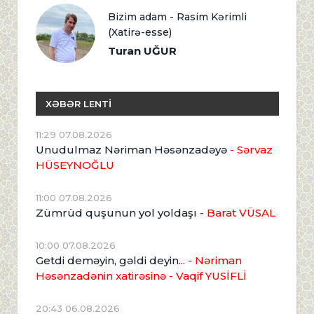
Bizim adam - Rasim Kərimli
(Xatirə-esse)
Turan UĞUR
XƏBƏR LENTİ
11:29 07.08.2026
Unudulmaz Nəriman Həsənzadəyə
- Sərvaz
HÜSEYNOĞLU
11:00 07.08.2026
Zümrüd quşunun yol yoldaşı
- Barat VÜSAL
10:00 07.08.2026
Getdi deməyin, gəldi deyin...
- Nəriman
Həsənzadənin xatirəsinə
- Vaqif YUSİFLİ
20:43 06.08.2026