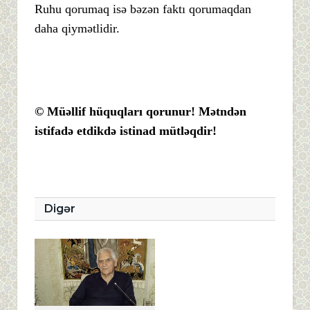
Ruhu qorumaq isə bəzən faktı qorumaqdan
daha qiymətlidir.
© Müəllif hüquqları qorunur! Mətndən
istifadə etdikdə istinad mütləqdir!
Digər