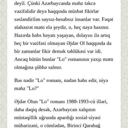
deyil. Çünki Azərbaycanda məhz təkcə
vəzifəlidir deyə haqqında müsbət fikirlər
səsləndirilən saysız-hesabsız insanlar var. Fəqət
əlahəzrət mətn elə şeydir, o, heç nəyə baxmır.
Hazırda həbs həyatı yaşayan, dolayısı ilə artıq
heç bir vəzifəsi olmayan Əjdər Ol haqqında da
bir zamanlar fikir demək təhlükəsi var idi.
Ancaq bütün bunlar "Lo" romanının yaxşı mətn
olmağına şübhə salmır.
Bəs nədir "Lo" romanı, nədən bəhs edir, niyə
məhz "Lo?"
Əjdər Olun "Lo" romanı 1988-1993-cü illəri,
daha dəqiq desək, Azərbaycan xalqının
müstəqillik uğrunda apardığı sosial-siyasi
mübarizəni, o cümlədən, Birinci Qarabağ