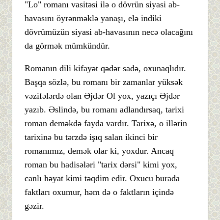
"Lo" romanı vasitəsi ilə o dövrün siyasi ab-
havasını öyrənməklə yanaşı, elə indiki
dövrümüzün siyasi ab-havasının necə olacağını
da görmək mümkündür.
Romanın dili kifayət qədər sadə, oxunaqlıdır.
Başqa sözlə, bu romanı bir zamanlar yüksək
vəzifələrdə olan Əjdər Ol yox, yazıçı Əjdər
yazıb. Əslində, bu romanı adlandırsaq, tarixi
roman deməkdə fayda vardır. Tarixə, o illərin
tarixinə bu tərzdə işıq salan ikinci bir
romanımız, demək olar ki, yoxdur. Ancaq
roman bu hadisələri "tarix dərsi" kimi yox,
canlı həyat kimi təqdim edir. Oxucu burada
faktları oxumur, həm də o faktların içində
gəzir.