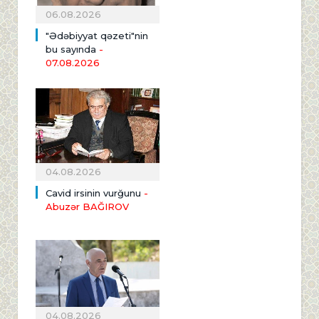
06.08.2026
"Ədəbiyyat qəzeti"nin
bu sayında
-
07.08.2026
04.08.2026
Cavid irsinin vurğunu
-
Abuzər BAĞIROV
04.08.2026