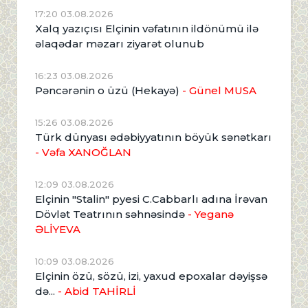
17:20 03.08.2026
Xalq yazıçısı Elçinin vəfatının ildönümü ilə
əlaqədar məzarı ziyarət olunub
16:23 03.08.2026
Pəncərənin o üzü (Hekayə)
- Günel MUSA
15:26 03.08.2026
Türk dünyası ədəbiyyatının böyük sənətkarı
- Vəfa XANOĞLAN
12:09 03.08.2026
Elçinin "Stalin" pyesi C.Cabbarlı adına İrəvan
Dövlət Teatrının səhnəsində
- Yeganə
ƏLİYEVA
10:09 03.08.2026
Elçinin özü, sözü, izi, yaxud epoxalar dəyişsə
də...
- Abid TAHİRLİ