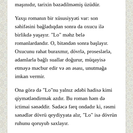
maşınıdır, tarixin bəzədilməmiş üzüdür.
Yaxşı romanın bir xüsusiyyəti var: son
səhifəsini bağladıqdan sonra da oxucu ilə
birlikdə yaşayır. "Lo" məhz belə
romanlardandır. O, bitəndən sonra başlayır.
Oxucunu rahat buraxmır, dövrlə, proseslərlə,
adamlarla bağlı suallar doğurur, müqayisə
etməyə məcbur edir və ən əsası, unutmağa
imkan vermir.
Ona görə də "Lo"nu yalnız ədəbi hadisə kimi
qiymətləndirmək azdır. Bu roman həm də
ictimai sənəddir. Sadəcə fərq ondadır ki, rəsmi
sənədlər dövrü qeydiyyata alır, "Lo" isə dövrün
ruhunu qoruyub saxlayır.