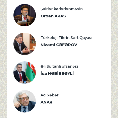
Şairlər kədərlənməsin
Orxan ARAS
Türkoloji Fikrin Sərt Qayası
Nizami CƏFƏROV
Əli Sultanlı əfsanəsi
İsa HƏBİBBƏYLİ
Acı xəbər
ANAR