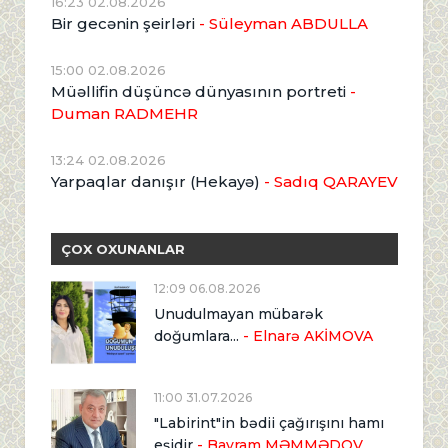
16:23 02.08.2026
Bir gecənin şeirləri
- Süleyman ABDULLA
15:00 02.08.2026
Müəllifin düşüncə dünyasının portreti
-
Duman RADMEHR
13:24 02.08.2026
Yarpaqlar danışır (Hekayə)
- Sadıq QARAYEV
ÇOX OXUNANLAR
12:09 06.08.2026
Unudulmayan mübarək
doğumlara...
- Elnarə AKİMOVA
11:00 31.07.2026
"Labirint"in bədii çağırışını hamı
eşidir
- Bayram MƏMMƏDOV