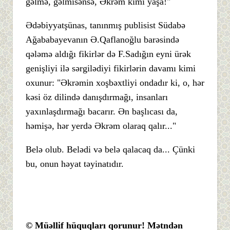
gəlmə, gəlmisənsə, Əkrəm kimi yaşa!"
Ədəbiyyatşünas, tanınmış publisist Südabə
Ağababayevanın Ə.Qaflanoğlu barəsində
qələmə aldığı fikirlər də F.Sadığın eyni ürək
genişliyi ilə sərgilədiyi fikirlərin davamı kimi
oxunur: "Əkrəmin xoşbəxtliyi ondadır ki, o, hər
kəsi öz dilində danışdırmağı, insanları
yaxınlaşdırmağı bacarır. Ən başlıcası da,
həmişə, hər yerdə Əkrəm olaraq qalır..."
Belə olub. Belədi və belə qalacaq da... Çünki
bu, onun həyat təyinatıdır.
© Müəllif hüquqları qorunur! Mətndən