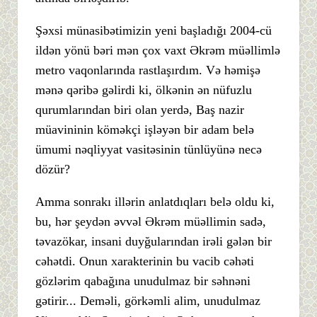
Şəxsi münasibətimizin yeni başladığı 2004-cü
ildən yönü bəri mən çox vaxt Əkrəm müəllimlə
metro vaqonlarında rastlaşırdım. Və həmişə
mənə qəribə gəlirdi ki, ölkənin ən nüfuzlu
qurumlarından biri olan yerdə, Baş nazir
müavininin köməkçi işləyən bir adam belə
ümumi nəqliyyat vasitəsinin tünlüyünə necə
dözür?
Amma sonrakı illərin anlatdıqları belə oldu ki,
bu, hər şeydən əvvəl Əkrəm müəllimin sadə,
təvazökar, insani duyğularından irəli gələn bir
cəhətdi. Onun xarakterinin bu vacib cəhəti
gözlərim qabağına unudulmaz bir səhnəni
gətirir... Deməli, görkəmli alim, unudulmaz