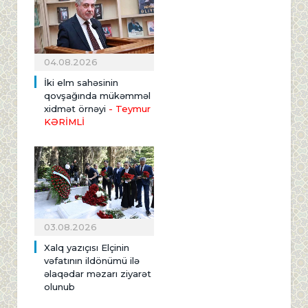
04.08.2026
İki elm sahəsinin
qovşağında mükəmməl
xidmət örnəyi
- Teymur
KƏRİMLİ
03.08.2026
Xalq yazıçısı Elçinin
vəfatının ildönümü ilə
əlaqədar məzarı ziyarət
olunub