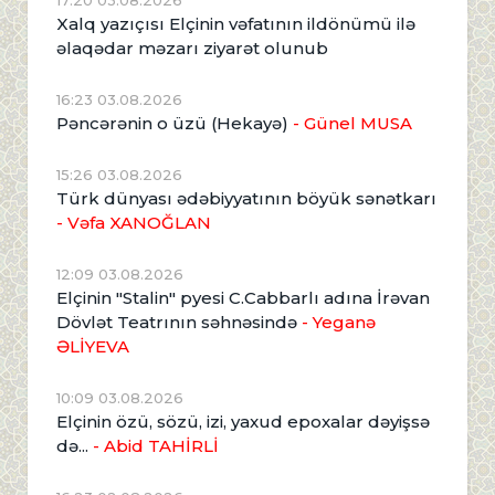
Xalq yazıçısı Elçinin vəfatının ildönümü ilə
əlaqədar məzarı ziyarət olunub
16:23 03.08.2026
Pəncərənin o üzü (Hekayə)
- Günel MUSA
15:26 03.08.2026
Türk dünyası ədəbiyyatının böyük sənətkarı
- Vəfa XANOĞLAN
12:09 03.08.2026
Elçinin "Stalin" pyesi C.Cabbarlı adına İrəvan
Dövlət Teatrının səhnəsində
- Yeganə
ƏLİYEVA
10:09 03.08.2026
Elçinin özü, sözü, izi, yaxud epoxalar dəyişsə
də...
- Abid TAHİRLİ