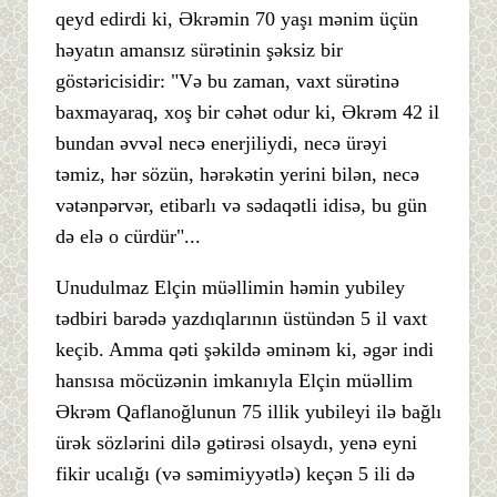
qeyd edirdi ki, Əkrəmin 70 yaşı mənim üçün
həyatın amansız sürətinin şəksiz bir
göstəricisidir: "Və bu zaman, vaxt sürətinə
baxmayaraq, xoş bir cəhət odur ki, Əkrəm 42 il
bundan əvvəl necə enerjiliydi, necə ürəyi
təmiz, hər sözün, hərəkətin yerini bilən, necə
vətənpərvər, etibarlı və sədaqətli idisə, bu gün
də elə o cürdür"...
Unudulmaz Elçin müəllimin həmin yubiley
tədbiri barədə yazdıqlarının üstündən 5 il vaxt
keçib. Amma qəti şəkildə əminəm ki, əgər indi
hansısa möcüzənin imkanıyla Elçin müəllim
Əkrəm Qaflanoğlunun 75 illik yubileyi ilə bağlı
ürək sözlərini dilə gətirəsi olsaydı, yenə eyni
fikir ucalığı (və səmimiyyətlə) keçən 5 ili də