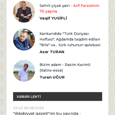
Sehrli çiçək şairi
- Arif Fərzəlinin
70 yaşına
Vaqif YUSİFLİ
Xankəndidə "Türk Dünyası
Həftəsi", Ağdamda təqdim edilən
"İblis" və... türk ruhunun qələbəsi
Azər TURAN
Bizim adam - Rasim Kərimli
(Xatirə-esse)
Turan UĞUR
XƏBƏR LENTİ
20:43 06.08.2026
"Ədəbiyyat qəzeti"nin bu sayında
-