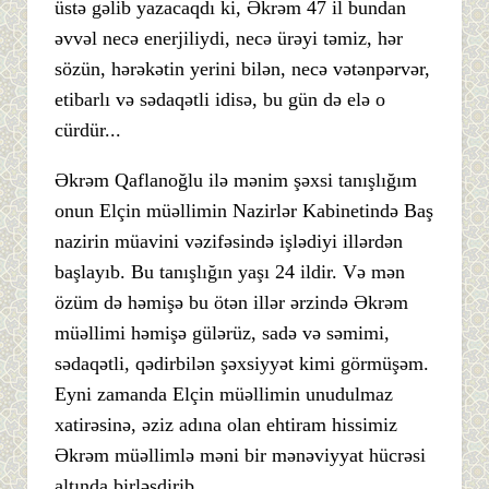
üstə gəlib yazacaqdı ki, Əkrəm 47 il bundan
əvvəl necə enerjiliydi, necə ürəyi təmiz, hər
sözün, hərəkətin yerini bilən, necə vətənpərvər,
etibarlı və sədaqətli idisə, bu gün də elə o
cürdür...
Əkrəm Qaflanoğlu ilə mənim şəxsi tanışlığım
onun Elçin müəllimin Nazirlər Kabinetində Baş
nazirin müavini vəzifəsində işlədiyi illərdən
başlayıb. Bu tanışlığın yaşı 24 ildir. Və mən
özüm də həmişə bu ötən illər ərzində Əkrəm
müəllimi həmişə gülərüz, sadə və səmimi,
sədaqətli, qədirbilən şəxsiyyət kimi görmüşəm.
Eyni zamanda Elçin müəllimin unudulmaz
xatirəsinə, əziz adına olan ehtiram hissimiz
Əkrəm müəllimlə məni bir mənəviyyat hücrəsi
altında birləşdirib.