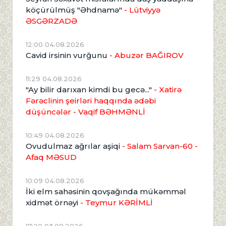
köçürülmüş "Əhdnamə"
- Lütviyyə
ƏSGƏRZADƏ
12:00 04.08.2026
Cavid irsinin vurğunu
- Abuzər BAĞIROV
11:29 04.08.2026
"Ay bilir darıxan kimdi bu gecə..."
- Xatirə
Fərəclinin şeirləri haqqında ədəbi
düşüncələr - Vaqif BƏHMƏNLİ
10:49 04.08.2026
Ovudulmaz ağrılar aşiqi
- Salam Sarvan-60 -
Afaq MƏSUD
10:09 04.08.2026
İki elm sahəsinin qovşağında mükəmməl
xidmət örnəyi
- Teymur KƏRİMLİ
17:20 03.08.2026