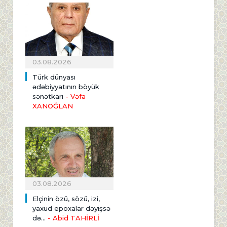
03.08.2026
Türk dünyası
ədəbiyyatının böyük
sənətkarı
- Vəfa
XANOĞLAN
03.08.2026
Elçinin özü, sözü, izi,
yaxud epoxalar dəyişsə
də...
- Abid TAHİRLİ