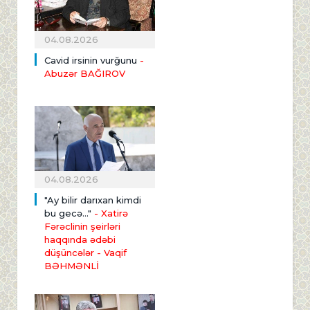
04.08.2026
Cavid irsinin vurğunu
-
Abuzər BAĞIROV
04.08.2026
"Ay bilir darıxan kimdi
bu gecə..."
- Xatirə
Fərəclinin şeirləri
haqqında ədəbi
düşüncələr - Vaqif
BƏHMƏNLİ