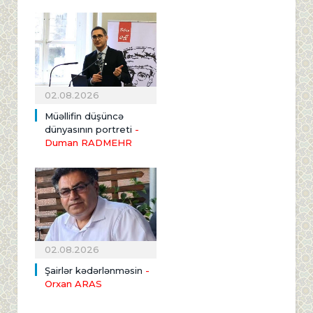
02.08.2026
Müəllifin düşüncə
dünyasının portreti
-
Duman RADMEHR
02.08.2026
Şairlər kədərlənməsin
-
Orxan ARAS