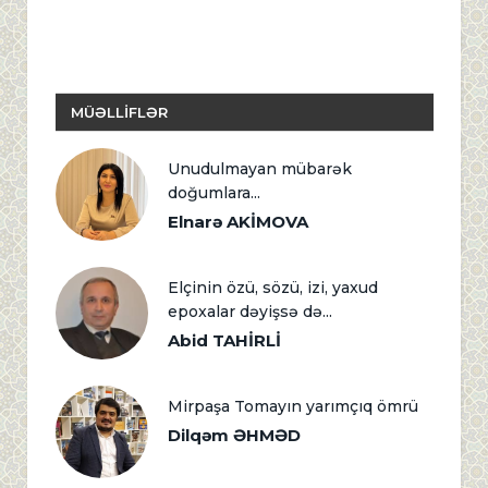
MÜƏLLİFLƏR
Unudulmayan mübarək
doğumlara...
Elnarə AKİMOVA
Elçinin özü, sözü, izi, yaxud
epoxalar dəyişsə də...
Abid TAHİRLİ
Mirpaşa Tomayın yarımçıq ömrü
Dilqəm ƏHMƏD