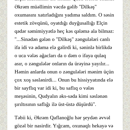
Əkrəm müəllimin vəcdə gəlib "Dilkəş"
oxumasını xatırladığını yadıma saldım. O səsin
estetik zövqünü, oyatdığı duyğusallığı Elçin
qədər səmimiyyətlə heç kəs qələmə ala bilməz:
"...Sinədən gələn o "Dilkəş" zəngulələri canlı
ifa idi və adama elə gəlirdi ki, səninlə birlikdə
o uca vələs ağacları da o dəm o ifaya qulaq
asır, o zəngulələr onların da ürəyinə yayılır...
Həmin anlarda onun o zəngulələri mənim üçün
çox xoş səslənirdi... Onun bu hissiyyatında elə
bir sayflıq var idi ki, bu saflıq o vələs
meşəsinin, Qudyalın əks-səda kimi səslənən
şırıltısının saflığı ilə üst-üstə düşürdü".
Təbii ki, Əkrəm Qaflanoğlu hər şeydən əvvəl
gözəl bir nasirdir. Yığcam, oxunaqlı hekayə və