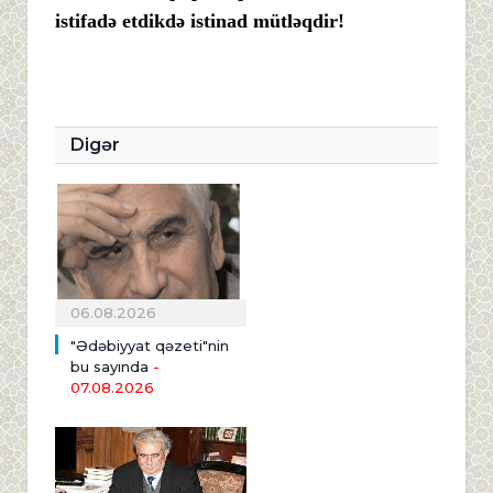
istifadə etdikdə istinad mütləqdir!
Digər
06.08.2026
"Ədəbiyyat qəzeti"nin
bu sayında
-
07.08.2026