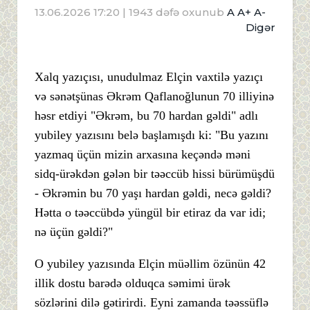
13.06.2026 17:20
| 1943 dəfə oxunub
A
A+
A-
Digər
Xalq yazıçısı, unudulmaz Elçin vaxtilə yazıçı
və sənətşünas Əkrəm Qaflanoğlunun 70 illiyinə
həsr etdiyi "Əkrəm, bu 70 hardan gəldi" adlı
yubiley yazısını belə başlamışdı ki: "Bu yazını
yazmaq üçün mizin arxasına keçəndə məni
sidq-ürəkdən gələn bir təəccüb hissi bürümüşdü
- Əkrəmin bu 70 yaşı hardan gəldi, necə gəldi?
Hətta o təəccübdə yüngül bir etiraz da var idi;
nə üçün gəldi?"
O yubiley yazısında Elçin müəllim özünün 42
illik dostu barədə olduqca səmimi ürək
sözlərini dilə gətirirdi. Eyni zamanda təəssüflə