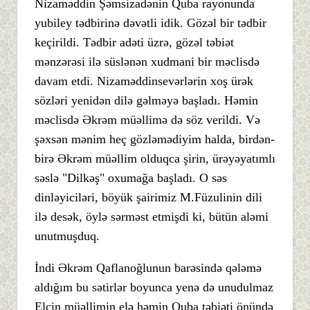
Nizaməddin Şəmsizadənin Quba rayonunda
yubiley tədbirinə dəvətli idik. Gözəl bir tədbir
keçirildi. Tədbir adəti üzrə, gözəl təbiət
mənzərəsi ilə süslənən xudmani bir məclisdə
davam etdi. Nizaməddinsevərlərin xoş ürək
sözləri yenidən dilə gəlməyə başladı. Həmin
məclisdə Əkrəm müəllimə də söz verildi. Və
şəxsən mənim heç gözləmədiyim halda, birdən-
birə Əkrəm müəllim olduqca şirin, ürəyəyatımlı
səslə "Dilkəş" oxumağa başladı. O səs
dinləyiciləri, böyük şairimiz M.Füzulinin dili
ilə desək, öylə sərməst etmişdi ki, bütün aləmi
unutmuşduq.
İndi Əkrəm Qaflanoğlunun barəsində qələmə
aldığım bu sətirlər boyunca yenə də unudulmaz
Elçin müəllimin elə həmin Quba təbiəti önündə