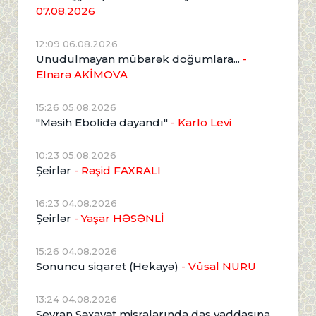
07.08.2026
12:09 06.08.2026
Unudulmayan mübarək doğumlara...
-
Elnarə AKİMOVA
15:26 05.08.2026
"Məsih Ebolidə dayandı"
- Karlo Levi
10:23 05.08.2026
Şeirlər
- Rəşid FAXRALI
16:23 04.08.2026
Şeirlər
- Yaşar HƏSƏNLİ
15:26 04.08.2026
Sonuncu siqaret (Hekayə)
- Vüsal NURU
13:24 04.08.2026
Seyran Səxavət misralarında daş yaddaşına