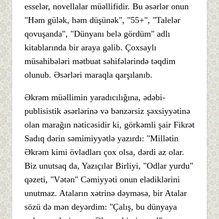
esselər, novellalar müəllifidir. Bu əsərlər onun
"Həm gülək, həm düşünək", "55+", "Talelər
qovuşanda", "Dünyanı belə gördüm" adlı
kitablarında bir araya gəlib. Çoxsaylı
müsahibələri mətbuat səhifələrində təqdim
olunub. Əsərləri maraqla qarşılanıb.
Əkrəm müəllimin yaradıcılığına, ədəbi-
publisistik əsərlərinə və bənzərsiz şəxsiyyətinə
olan marağın nəticəsidir ki, görkəmli şair Fikrət
Sadıq dərin səmimiyyətlə yazırdı: "Millətin
Əkrəm kimi övladları çox olsa, dərdi az olar.
Biz unutsaq da, Yazıçılar Birliyi, "Odlar yurdu"
qəzeti, "Vətən" Cəmiyyəti onun elədiklərini
unutmaz. Ataların xətrinə dəyməsə, bir Atalar
sözü də mən deyərdim: "Çalış, bu dünyaya