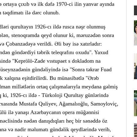
 ortaya çıxıb və ilk dəfə 1970-ci ilin yanvar ayında
 təqdimatı ilə dərc olunub.
ləri qurultayın 1926-cı ildə rusca nəşr olunmuş
ələn, stenoqramda qeyd olunur ki, məruzədən sonra
ə Çobanzadəyə verildi. Əli bəy isə xatırladır:
n göndərdiyi təbrik teleqrafını oxudu". Yaxud
fəsində "Keprölö-Zade vıstupaet s dokladom na
Hüseynzadənin gündəliyində isə "Sonra təkrar Fuad
k xalqına eşitdirilirdi. Bu münasibətlə "Ərəb
man millətlərin ortaq çalışmalarıyla meydana gəlmiş
q ki, 1926-cı ildə - Türkoloji Qurultay günlərində
 arxasında Mustafa Quliyev, Ağamalıoğlu, Samoyloviç,
lü ilə yanaşı Azərbaycanın opera müğənnisi
məclisində nədən danışdıqları heç bir sənəddə öz
anə və nadir məlumatı gündəlik qeydlərində verib,