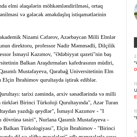
ında elmi əlaqələrin möhkəmləndirilməsi, ortaq
nilməsi və gələcək əməkdaşlıq istiqamətlərinin
akademik Nizami Cəfərov, Azərbaycan Milli Elmlər
tunun direktoru, professor Nadir Məmmədli, Dilçilik
ofessor İsmayıl Kazımov, "Ədəbiyyat qəzeti"nin baş
2
"
itetinin Balkan Araşdırmaları kafedrasının müdiri,
0
a Qasımlı Mustafayeva, Qarabağ Universitetinin Elm
u Elçin İbrahimov qurultayda iştirak ediblər.
1
U
rultayı: tarixi zəmində, arxiv sənədlərində və milli
E
türkləri Birinci Türkoloji Qurultayında", Azər Turan
ltaydan yazdığı qeydlər", İsmayıl Kazımov - "I
1
"
ı dövrünə təsiri", Nurlana Qasımlı Mustafayeva -
də Balkan Türkologiyası", Elçin İbrahimov - "Birinci
1
nda dil və əlifba məsələləri" adlı məruzələrlə çıxış