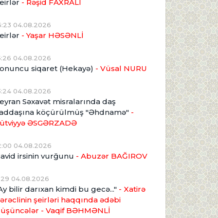
eirlər
- Rəşid FAXRALI
6:23 04.08.2026
eirlər
- Yaşar HƏSƏNLİ
5:26 04.08.2026
onuncu siqaret (Hekayə)
- Vüsal NURU
3:24 04.08.2026
eyran Səxavət misralarında daş
addaşına köçürülmüş "Əhdnamə"
-
ütviyyə ƏSGƏRZADƏ
2:00 04.08.2026
avid irsinin vurğunu
- Abuzər BAĞIROV
1:29 04.08.2026
Ay bilir darıxan kimdi bu gecə..."
- Xatirə
ərəclinin şeirləri haqqında ədəbi
üşüncələr - Vaqif BƏHMƏNLİ