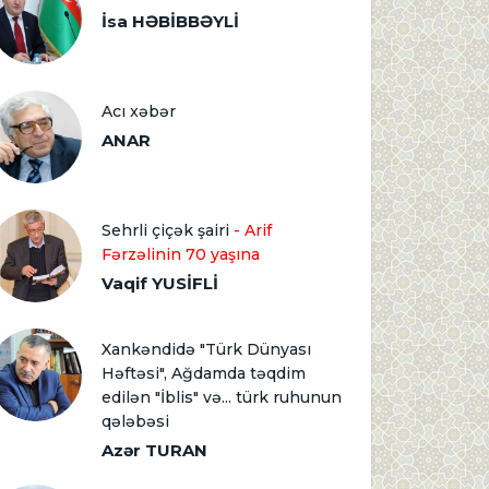
İsa HƏBİBBƏYLİ
Acı xəbər
ANAR
Sehrli çiçək şairi
- Arif
Fərzəlinin 70 yaşına
Vaqif YUSİFLİ
Xankəndidə "Türk Dünyası
Həftəsi", Ağdamda təqdim
edilən "İblis" və... türk ruhunun
qələbəsi
Azər TURAN