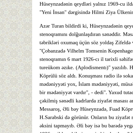
Hüseynzadənin qeydləri yalnız 1969-cu ildə
"Yeni İnsan" dərgisində Hilmi Ziya Ülkenin
Azər Turan bildirdi ki, Hüseynzadənin qeyd
stenoqramını dolğunlaşdıran sənəddir. Məs
təbrikləri oxumaq üçün söz yoldaş Zifeldə v
"Çobanzadə Vilhelm Tomsenin Kopenhagendə
stenoqramın 6 mart 1926-cı il tarixli səhi
tureükom əzıke. (Aplodismentı)" yazılıb. 
Köprülü söz aldı. Konuşması radio ilə soka
mədəniyyəti yox, İslam mədəniyyəti, müsəl
bir mədəniyyət vardır", - dedi". Yaxud tuta
çəkilmiş sənədli kadrlarda ziyafət masası
Messaroş, Əli bəy Hüseynzadə, Fuad Köprü
H.Sarabski də görünür. Onların bu ziyafət 
əksini tapmayıb. Əli bəy isə bu barədə yeg