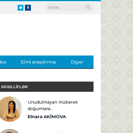
Twitter
Facebook
ibə
Elmi araşdırma
Digər
MÜƏLLİFLƏR
Unudulmayan mübarək
doğumlara...
Elnarə AKİMOVA