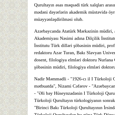
Qurultayın əsas məqsədi türk xalqları aras
mədəni dəyərlərin akademik müstəvidə öyrə
müəyyənləşdirilməsi olub.
Azərbaycanda Atatürk Mərkəzinin müdiri, 
Akademiyası Nəsimi adına Dilçilik İnstitu
İnstitutu Türk dilləri şöbəsinin müdiri, pr
redaktoru Azər Turan, Bakı Slavyan Univers
dosent, filologiya elmləri doktoru Nurlan
şöbəsinin müdiri, filologiya elmləri doktor
Nadir Məmmədli - "1926-cı il I Türkoloji Qu
mətbuatda", Nizami Cəfərov - "Azərbaycan 
- "Əli bəy Hüseynzadənin I Türkoloji Quru
Türkoloji Qurultayın türkologiyanın sonrak
"Birinci Bakı Türkoloji Qurultayının İrsin
Türkoloji Qurultaydan bu günə Türk Dünyası