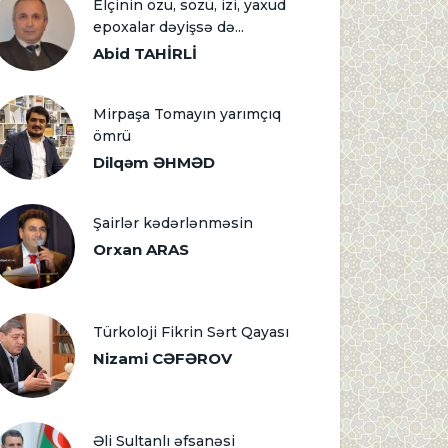
Elçinin özü, sözü, izi, yaxud
epoxalar dəyişsə də...
Abid TAHİRLİ
Mirpaşa Tomayın yarımçıq
ömrü
Dilqəm ƏHMƏD
Şairlər kədərlənməsin
Orxan ARAS
Türkoloji Fikrin Sərt Qayası
Nizami CƏFƏROV
Əli Sultanlı əfsanəsi