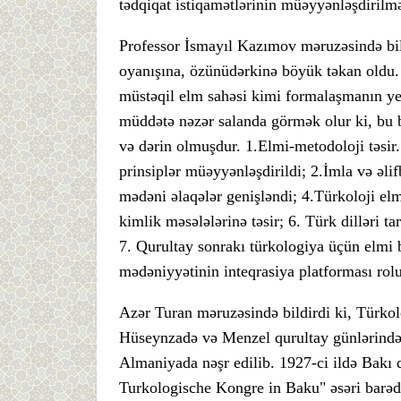
tədqiqat istiqamətlərinin müəyyənləşdirilm
Professor İsmayıl Kazımov məruzəsində bildi
oyanışına, özünüdərkinə böyük təkan oldu. 
müstəqil elm sahəsi kimi formalaşmanın y
müddətə nəzər salanda görmək olur ki, bu 
və dərin olmuşdur. 1.Elmi-metodoloji təsir
prinsiplər müəyyənləşdirildi; 2.İmla və əlifb
mədəni əlaqələr genişləndi; 4.Türkoloji elmi
kimlik məsələlərinə təsir; 6. Türk dilləri t
7. Qurultay sonrakı türkologiya üçün elmi 
mədəniyyətinin inteqrasiya platforması rol
Azər Turan məruzəsində bildirdi ki, Türkolo
Hüseynzadə və Menzel qurultay günlərində 
Almaniyada nəşr edilib. 1927-ci ildə Bakı 
Turkologische Kongre in Baku" əsəri barə