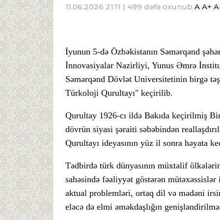
11.06.2026 21:11
| 499 dəfə oxunub
A
A+
A
İyunun 5-də Özbəkistanın Səmərqənd şəhər
İnnovasiyalar Nazirliyi, Yunus Əmrə İnsti
Səmərqənd Dövlət Universitetinin birgə təşk
Türkoloji Qurultayı" keçirilib.
Qurultay 1926-cı ildə Bakıda keçirilmiş Bi
dövrün siyasi şəraiti səbəbindən reallaşd
Qurultayı ideyasının yüz il sonra həyata ke
Tədbirdə türk dünyasının müxtəlif ölkələrind
sahəsində fəaliyyət göstərən mütəxəssislər i
aktual problemləri, ortaq dil və mədəni irsi
eləcə də elmi əməkdaşlığın genişləndirilmə