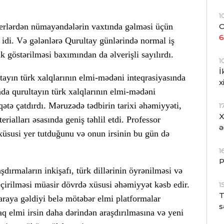
1
O
 yerlərdən nümayəndələrin vaxtında gəlməsi üçün
6
 idi. Və gələnlərə Qurultay günlərində normal iş
k göstərilməsi baxımından da əlverişli sayılırdı.
1
İ
ayın türk xalqlarının elmi-mədəni inteqrasiyasında
x
da qurultayın türk xalqlarının elmi-mədəni
ətə çatdırdı. Məruzədə tədbirin tarixi əhəmiyyəti,
1
X
rialları əsasında geniş təhlil etdi. Professor
ə
 xüsusi yer tutduğunu və onun irsinin bu gün də
1
P
dırmaların inkişafı, türk dillərinin öyrənilməsi və
eçirilməsi müasir dövrdə xüsusi əhəmiyyət kəsb edir.
1
T
 araya gəldiyi belə mötəbər elmi platformalar
s
aq elmi irsin daha dərindən araşdırılmasına və yeni