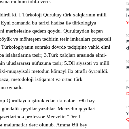
əsinə mühüm töhfə verir.
1
E
rdi ki, I Türkoloji Qurultay türk xalqlarının milli
İ
Y
Eyni zamanda bu tarixi hadisə ilə türkologiya
eni mərhələsinə qədəm qoydu. Qurultaydan keçən
1
böyük və möhtəşəm tədbirin təsir imkanları çoxşaxəli
E
. Türkologiyanın sonrakı dövrdə tədqiqinə vahid elmi
d
a islahatlarına təsir; 3.Türk xalqları arasında elmi-
1
n uluslararası nüfuzuna təsir; 5.Dil siyasəti və milli
B
arixi-müqayisəli metodun köməyi ilə ətraflı öyrənildi.
baza, metodoloji istiqamət və ortaq türk
1
M
unu oynadı.
ji Qurultayda iştirak edən iki nəfər - Əli bəy
1
gündəlik qeydlər yazıblar. Menzelin qeydləri
Y
qəzetlərində professor Menzelin "Der 1.
də məlumatlar dərc olunub. Amma Əli bəy