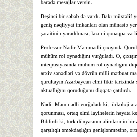
barədə mesajlar versin.
Beşinci bir səbəb də vardı. Bakı müxtəlif
geniş nəqliyyat imkanları olan münasib yer
şəraitinin yaradılması, lazımi qonaqpərvərli
Professor Nadir Məmmədli çıxışında Qurult
mühüm rol oynadığını vurğuladı. O, çıxışın
inteqrasiyasında mühüm rol oynadığını diqq
arxiv sənədləri və dövrün milli mətbuat mate
qurultayın Azərbaycan elmi fikir tarixində
aktuallığını qoruduğunu diqqətə çatdırdı.
Nadir Məmmədli vurğuladı ki, türkoloji araş
qorunması, ortaq elmi layihələrin həyata k
Bildirdi ki, türk dünyasının alimlərinin bir
qarşılıqlı əməkdaşlığın genişlənməsinə, ort