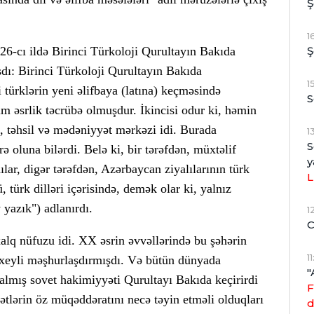
Ş
1
Ş
-cı ildə Birinci Türkoloji Qurultayın Bakıda
ışdı: Birinci Türkoloji Qurultayın Bakıda
1
 türklərin yeni əlifbaya (latına) keçməsində
S
m əsrlik təcrübə olmuşdur. İkincisi odur ki, həmin
m, təhsil və mədəniyyət mərkəzi idi. Burada
1
S
ə oluna bilərdi. Belə ki, bir tərəfdən, müxtəlif
y
lar, digər tərəfdən, Azərbaycan ziyalılarının türk
L
, türk dilləri içərisində, demək olar ki, yalnız
y yazık") adlanırdı.
1
C
lq nüfuzu idi. XX əsrin əvvəllərində bu şəhərin
1
u xeyli məşhurlaşdırmışdı. Və bütün dünyada
"
mış sovet hakimiyyəti Qurultayı Bakıda keçirirdi
F
lətlərin öz müqəddəratını necə təyin etməli olduqları
d