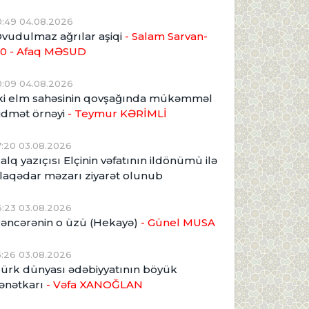
0:49 04.08.2026
vudulmaz ağrılar aşiqi
- Salam Sarvan-
0 - Afaq MƏSUD
0:09 04.08.2026
ki elm sahəsinin qovşağında mükəmməl
idmət örnəyi
- Teymur KƏRİMLİ
7:20 03.08.2026
alq yazıçısı Elçinin vəfatının ildönümü ilə
laqədar məzarı ziyarət olunub
6:23 03.08.2026
əncərənin o üzü (Hekayə)
- Günel MUSA
5:26 03.08.2026
ürk dünyası ədəbiyyatının böyük
ənətkarı
- Vəfa XANOĞLAN