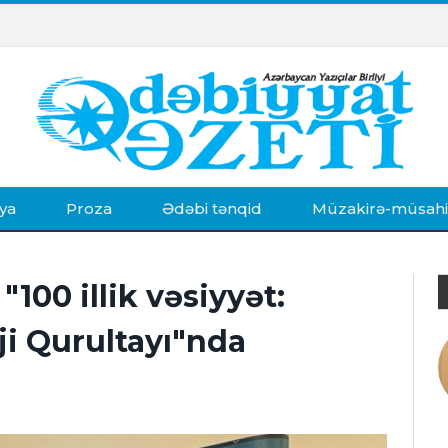
ya
Proza
Ədəbi tənqid
Müzakirə-müsah
100 illik vəsiyyət:
i Qurultayı"nda