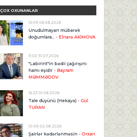
ÇOX OXUNANLAR
12:09 06.08.2026
Unudulmayan mübarək
doğumlara...
- Elnarə AKİMOVA
11:00 31.07.2026
"Labirint"in bədii çağırışını
hamı eşidir
- Bayram
MƏMMƏDOV
16:23 01.08.2026
Tale düyünü (Hekayə)
- Gül
TURAN
10:09 02.08.2026
Şairlər kədərlənməsin
- Orxan