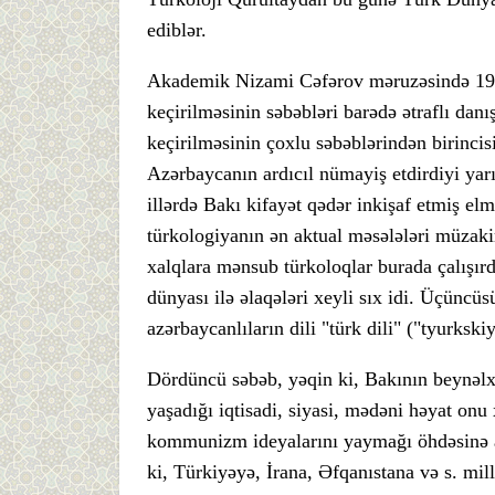
ediblər.
Akademik Nizami Cəfərov məruzəsində 1926
keçirilməsinin səbəbləri barədə ətraflı dan
keçirilməsinin çoxlu səbəblərindən birincisi
Azərbaycanın ardıcıl nümayiş etdirdiyi yarı
illərdə Bakı kifayət qədər inkişaf etmiş el
türkologiyanın ən aktual məsələləri müzakir
xalqlara mənsub türkoloqlar burada çalışırdı
dünyası ilə əlaqələri xeyli sıx idi. Üçüncüsü
azərbaycanlıların dili "türk dili" ("tyurkski
Dördüncü səbəb, yəqin ki, Bakının beynəlxa
yaşadığı iqtisadi, siyasi, mədəni həyat on
kommunizm ideyalarını yaymağı öhdəsinə al
ki, Türkiyəyə, İrana, Əfqanıstana və s. mil