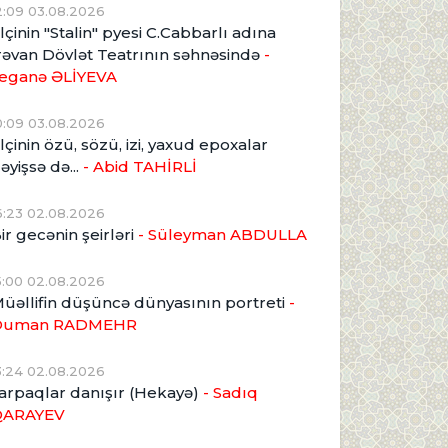
2:09 03.08.2026
lçinin "Stalin" pyesi C.Cabbarlı adına
rəvan Dövlət Teatrının səhnəsində
-
eganə ƏLİYEVA
0:09 03.08.2026
lçinin özü, sözü, izi, yaxud epoxalar
əyişsə də...
- Abid TAHİRLİ
6:23 02.08.2026
ir gecənin şeirləri
- Süleyman ABDULLA
5:00 02.08.2026
üəllifin düşüncə dünyasının portreti
-
Duman RADMEHR
3:24 02.08.2026
arpaqlar danışır (Hekayə)
- Sadıq
QARAYEV