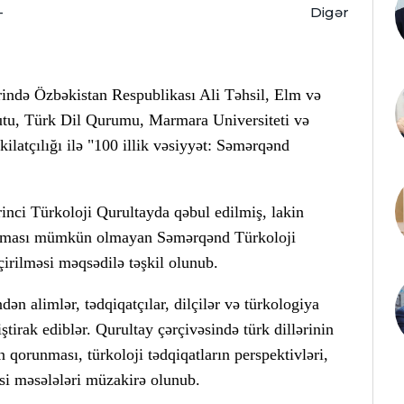
-
Digər
ində Özbəkistan Respublikası Ali Təhsil, Elm və
tutu, Türk Dil Qurumu, Marmara Universiteti və
ilatçılığı ilə "100 illik vəsiyyət: Səmərqənd
rinci Türkoloji Qurultayda qəbul edilmiş, lakin
ırılması mümkün olmayan Səmərqənd Türkoloji
çirilməsi məqsədilə təşkil olunub.
ən alimlər, tədqiqatçılar, dilçilər və türkologiya
ştirak ediblər. Qurultay çərçivəsində türk dillərinin
n qorunması, türkoloji tədqiqatların perspektivləri,
si məsələləri müzakirə olunub.