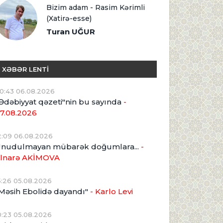
Bizim adam - Rasim Kərimli
(Xatirə-esse)
Turan UĞUR
XƏBƏR LENTİ
0:43 06.08.2026
Ədəbiyyat qəzeti"nin bu sayında
-
7.08.2026
2:09 06.08.2026
nudulmayan mübarək doğumlara...
-
lnarə AKİMOVA
5:26 05.08.2026
Məsih Ebolidə dayandı"
- Karlo Levi
0:23 05.08.2026