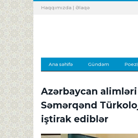
Haqqımızda
|
Əlaqə
Ana səhifə
Gündəm
Poezi
Azərbaycan alimləri "
Səmərqənd Türkoloj
iştirak ediblər