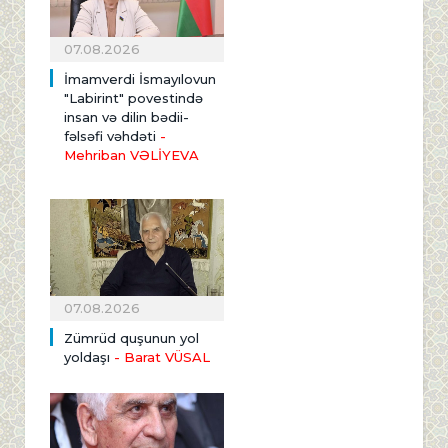
07.08.2026
İmamverdi İsmayılovun
"Labirint" povestində
insan və dilin bədii-
fəlsəfi vəhdəti
-
Mehriban VƏLİYEVA
07.08.2026
Zümrüd quşunun yol
yoldaşı
- Barat VÜSAL