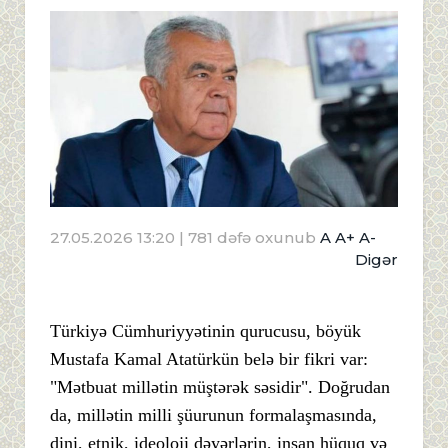
27.05.2026 13:20
| 781 dəfə oxunub
A
A+
A-
Digər
Türkiyə Cümhuriyyətinin qurucusu, böyük
Mustafa Kamal Atatürkün belə bir fikri var:
"Mətbuat millətin müştərək səsidir". Doğrudan
da, millətin milli şüurunun formalaşmasında,
dini, etnik, ideoloji dəyərlərin, insan hüquq və