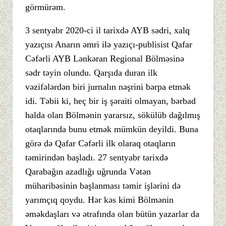
görmürəm.
3 sentyabr 2020-ci il tarixdə AYB sədri, xalq
yazıçısı Anarın əmri ilə yazıçı-publisist Qafar
Cəfərli AYB Lənkəran Regional Bölməsinə
sədr təyin olundu. Qarşıda duran ilk
vəzifələrdən biri jurnalın nəşrini bərpa etmək
idi. Təbii ki, heç bir iş şəraiti olmayan, bərbad
halda olan Bölmənin yararsız, sökülüb dağılmış
otaqlarında bunu etmək mümkün deyildi. Buna
görə də Qafar Cəfərli ilk olaraq otaqların
təmirindən başladı. 27 sentyabr tarixdə
Qarabağın azadlığı uğrunda Vətən
müharibəsinin başlanması təmir işlərini də
yarımçıq qoydu. Hər kəs kimi Bölmənin
əməkdaşları və ətrafında olan bütün yazarlar da