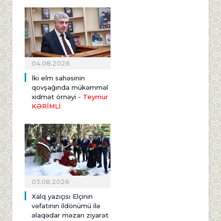
04.08.2026
İki elm sahəsinin
qovşağında mükəmməl
xidmət örnəyi
- Teymur
KƏRİMLİ
03.08.2026
Xalq yazıçısı Elçinin
vəfatının ildönümü ilə
əlaqədar məzarı ziyarət