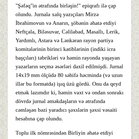
"Şəfəq"in ətrafında birləşin!" epiqrafı ilə çap
olundu. Jurnala xalq yazıçıları Mirzə
İbrahimovun və Anarın, şöbənin əhatə etdiyi
Neftçala, Biləsuvar, Cəlilabad, Masallı, Lerik,
Yardımlı, Astara və Lənkəran rayon partiya
komitələrinin birinci katiblərinin (indiki icra
başçıları) təbrikləri və həmin rayonda yaşayan
yazarların seçmə əsərləri daxil edilmişdi. Jurnal
14x19 mm ölçüdə 80 səhifə həcmində (və uzun
illər bu formatda) işıq üzü gördü. Onu da qeyd
etmək lazımdır ki, həmin vaxt və ondan sonrakı
dövrdə jurnal əməkdaşların və ətrafında
cəmləşən bəzi yaradıcı şəxslərin şəxsi vəsaiti
hesabına çap olundu.
Toplu ilk nömrəsindən Birliyin əhatə etdiyi