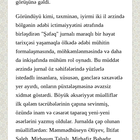
görüşünə gəldi.
Göründüyü kimi, təxminən, iyirmi iki il ərzində
bölgənin ədəbi ictimaiyyətini ətrafında
birləşdirən "Şəfəq" jurnalı maraqlı bir həyat
tarixçəsi yaşamaqla ölkədə ədəbi mühitin
formalaşmasında, möhkəmlənməsində və daha
da inkişafında mühüm rol oynadı. Bu müddət
ərzində jurnal öz səhifələrində yüzlərlə
istedadlı insanlara, xüsusən, gənclərə səxavətlə
yer ayırdı, onların püxtələşməsinə əvəzsiz
xidmət göstərdi. Böyük əksəriyyət müəlliflər
ilk qələm təcrübələrinin çapına sevinmiş,
özündə inam və cəsarət taparaq yeni-yeni
əsərlərini yazmış oldular. Jurnalda çap olunan
müəlliflərdən: Məmmədhüseyn Əliyev, İltifat
Saleh, Mirhaşım Talışlı, Mirhafiz Bahadır,