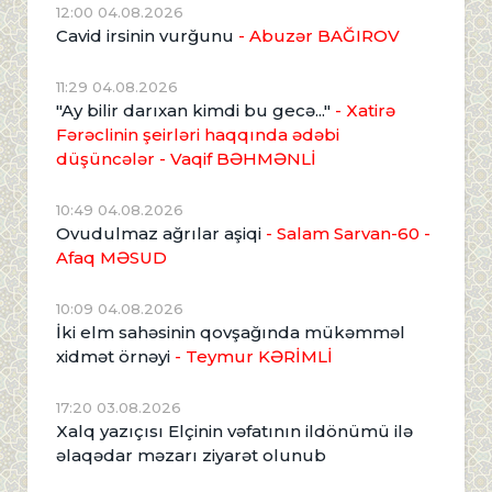
12:00 04.08.2026
Cavid irsinin vurğunu
- Abuzər BAĞIROV
11:29 04.08.2026
"Ay bilir darıxan kimdi bu gecə..."
- Xatirə
Fərəclinin şeirləri haqqında ədəbi
düşüncələr - Vaqif BƏHMƏNLİ
10:49 04.08.2026
Ovudulmaz ağrılar aşiqi
- Salam Sarvan-60 -
Afaq MƏSUD
10:09 04.08.2026
İki elm sahəsinin qovşağında mükəmməl
xidmət örnəyi
- Teymur KƏRİMLİ
17:20 03.08.2026
Xalq yazıçısı Elçinin vəfatının ildönümü ilə
əlaqədar məzarı ziyarət olunub