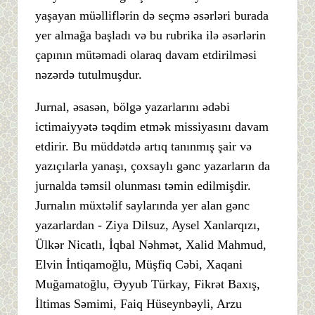
yaşayan müəlliflərin də seçmə əsərləri burada
yer almağa başladı və bu rubrika ilə əsərlərin
çapının mütəmadi olaraq davam etdirilməsi
nəzərdə tutulmuşdur.
Jurnal, əsasən, bölgə yazarlarını ədəbi
ictimaiyyətə təqdim etmək missiyasını davam
etdirir. Bu müddətdə artıq tanınmış şair və
yazıçılarla yanaşı, çoxsaylı gənc yazarların da
jurnalda təmsil olunması təmin edilmişdir.
Jurnalın müxtəlif saylarında yer alan gənc
yazarlardan - Ziya Dilsuz, Aysel Xanlarqızı,
Ülkər Nicatlı, İqbal Nəhmət, Xalid Mahmud,
Elvin İntiqamoğlu, Müşfiq Cəbi, Xaqani
Muğamatoğlu, Əyyub Türkay, Fikrət Baxış,
İltimas Səmimi, Faiq Hüseynbəyli, Arzu