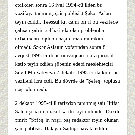
etdikdən sonra 16 iyul 1994-cü ildən bu
vəzifəyə tanınmış şair-publisist Şəkər Aslan
təyin edildi. Təəssüf ki, cəmi bir il bu vəzifədə
çalışan şairin səhhətində olan problemlər
ucbatından toplunu nəşr etmək mümkün
olmadı. Şəkər Aslanın vəfatından sonra 8
avqust 1995-ci ildən müvəqqəti olaraq məsul
katib təyin edilən şöbənin ədəbi məsləhətçisi
Sevil Mürsəliyeva 2 dekabr 1995-ci ilə kimi bu
vəzifəni icra etdi. Bu dövrdə də "Şəfəq" toplusu
nəşr olunmadı.
2 dekabr 1995-ci il tarixdən tanınmış şair İltifat
Saleh şöbənin məsul katibi təyin olundu. Daxili
əmrlə "Şəfəq"in nəşri baş redaktor təyin olunan
şair-publisist Balayar Sadiqə həvalə edildi.