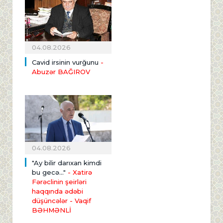
04.08.2026
Cavid irsinin vurğunu
-
Abuzər BAĞIROV
04.08.2026
"Ay bilir darıxan kimdi
bu gecə..."
- Xatirə
Fərəclinin şeirləri
haqqında ədəbi
düşüncələr - Vaqif
BƏHMƏNLİ