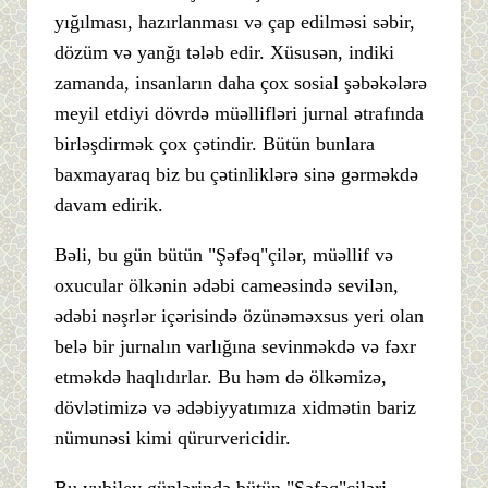
yığılması, hazırlanması və çap edilməsi səbir,
dözüm və yanğı tələb edir. Xüsusən, indiki
zamanda, insanların daha çox sosial şəbəkələrə
meyil etdiyi dövrdə müəllifləri jurnal ətrafında
birləşdirmək çox çətindir. Bütün bunlara
baxmayaraq biz bu çətinliklərə sinə gərməkdə
davam edirik.
Bəli, bu gün bütün "Şəfəq"çilər, müəllif və
oxucular ölkənin ədəbi cameəsində sevilən,
ədəbi nəşrlər içərisində özünəməxsus yeri olan
belə bir jurnalın varlığına sevinməkdə və fəxr
etməkdə haqlıdırlar. Bu həm də ölkəmizə,
dövlətimizə və ədəbiyyatımıza xidmətin bariz
nümunəsi kimi qürurvericidir.
Bu yubiley günlərində bütün "Şəfəq"çiləri,