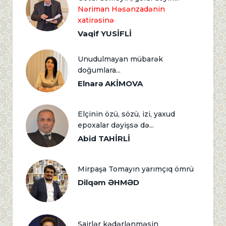
Nəriman Həsənzadənin
xatirəsinə
Vaqif YUSİFLİ
Unudulmayan mübarək
doğumlara...
Elnarə AKİMOVA
Elçinin özü, sözü, izi, yaxud
epoxalar dəyişsə də...
Abid TAHİRLİ
Mirpaşa Tomayın yarımçıq ömrü
Dilqəm ƏHMƏD
Şairlər kədərlənməsin