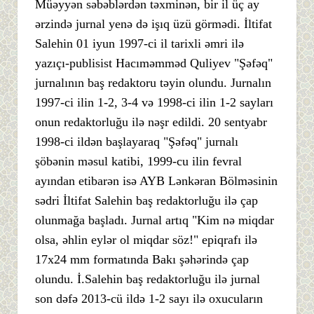
Müəyyən səbəblərdən təxminən, bir il üç ay
ərzində jurnal yenə də işıq üzü görmədi. İltifat
Salehin 01 iyun 1997-ci il tarixli əmri ilə
yazıçı-publisist Hacıməmməd Quliyev "Şəfəq"
jurnalının baş redaktoru təyin olundu. Jurnalın
1997-ci ilin 1-2, 3-4 və 1998-ci ilin 1-2 sayları
onun redaktorluğu ilə nəşr edildi. 20 sentyabr
1998-ci ildən başlayaraq "Şəfəq" jurnalı
şöbənin məsul katibi, 1999-cu ilin fevral
ayından etibarən isə AYB Lənkəran Bölməsinin
sədri İltifat Salehin baş redaktorluğu ilə çap
olunmağa başladı. Jurnal artıq "Kim nə miqdar
olsa, əhlin eylər ol miqdar söz!" epiqrafı ilə
17x24 mm formatında Bakı şəhərində çap
olundu. İ.Salehin baş redaktorluğu ilə jurnal
son dəfə 2013-cü ildə 1-2 sayı ilə oxucuların