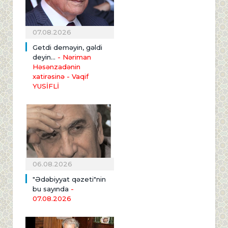
07.08.2026
Getdi deməyin, gəldi
deyin...
- Nəriman
Həsənzadənin
xatirəsinə
- Vaqif
YUSİFLİ
06.08.2026
"Ədəbiyyat qəzeti"nin
bu sayında
-
07.08.2026