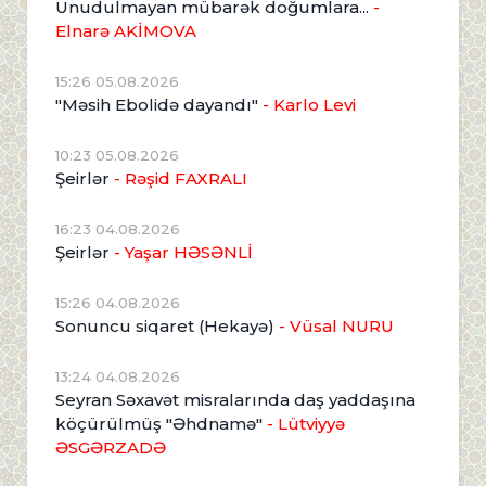
Unudulmayan mübarək doğumlara...
-
Elnarə AKİMOVA
15:26 05.08.2026
"Məsih Ebolidə dayandı"
- Karlo Levi
10:23 05.08.2026
Şeirlər
- Rəşid FAXRALI
16:23 04.08.2026
Şeirlər
- Yaşar HƏSƏNLİ
15:26 04.08.2026
Sonuncu siqaret (Hekayə)
- Vüsal NURU
13:24 04.08.2026
Seyran Səxavət misralarında daş yaddaşına
köçürülmüş "Əhdnamə"
- Lütviyyə
ƏSGƏRZADƏ