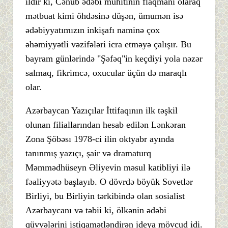
ildir ki, Cənub ədəbi mühitinin flaqmanı olaraq
mətbuat kimi öhdəsinə düşən, ümumən isə
ədəbiyyatımızın inkişafı naminə çox
əhəmiyyətli vəzifələri icra etməyə çalışır. Bu
bayram günlərində "Şəfəq"in keçdiyi yola nəzər
salmaq, fikrimcə, oxucular üçün də maraqlı
olar.
Azərbaycan Yazıçılar İttifaqının ilk təşkil
olunan filiallarından hesab edilən Lənkəran
Zona Şöbəsı 1978-ci ilin oktyabr ayında
tanınmış yazıçı, şair və dramaturq
Məmmədhüseyn Əliyevin məsul katibliyi ilə
fəaliyyətə başlayıb. O dövrdə böyük Sovetlər
Birliyi, bu Birliyin tərkibində olan sosialist
Azərbaycanı və təbii ki, ölkənin ədəbi
qüvvələrini istiqamətləndirən ideya mövcud idi.