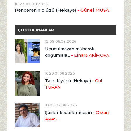
16:23 03.08.2026
Pəncərənin o üzü (Hekayə)
- Günel MUSA
ÇOX OXUNANLAR
12:09 06.08.2026
Unudulmayan mübarək
doğumlara...
- Elnarə AKİMOVA
16:23 01.08.2026
Tale düyünü (Hekayə)
- Gül
TURAN
10:09 02.08.2026
Şairlər kədərlənməsin
- Orxan
ARAS