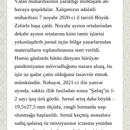
Vətən müharibəsinin yaratdığı möhtəşəm ab-
havaya qoşuldular. Xalqımızın ədalətli
müharibəsi 7 noyabr 2020-ci il tarixli Böyük
Zəfərlə başa çatdı. Noyabr ayının ortalarından
dekabr ayının ortalarına kimi təmir işlərini
yekunlaşdırıb jurnal üçün bölgə yazarlarından
materialların toplanılmasına start verildi.
Həmin günlərdə bütün dünyanı bürüyən
pandemiyanın mövcudluğunu nəzərə alsaq, bu
işin nə qədər çətin olduğunu təsəvvür etmək
mümkündür. Nəhayət, 2021-ci ilin yanvar
ayında, səkkiz illik fasilədən sonra "Şəfəq"in 1-
2 sayı işıq üzü gördü. Jurnal artıq daha böyük -
19,5x27,5 mm ölçüdə, rəngli formatda nəşr
olunmağa başlanıldı. Jurnal keçmiş ənənələrə
sadiq qalaraq öz missiyasının icrasına yenidən