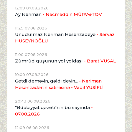
12:09 07.08.2026
Ay Nəriman
- Nəcməddin MÜRVƏTOV
11:29 07.08.2026
Unudulmaz Nəriman Həsənzadəyə
- Sərvaz
HÜSEYNOĞLU
11:00 07.08.2026
Zümrüd quşunun yol yoldaşı
- Barat VÜSAL
10:00 07.08.2026
Getdi deməyin, gəldi deyin...
- Nəriman
Həsənzadənin xatirəsinə
- Vaqif YUSİFLİ
20:43 06.08.2026
"Ədəbiyyat qəzeti"nin bu sayında
-
07.08.2026
12:09 06.08.2026