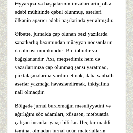
Əyyarqızı və başqalarının imzaları artıq ölkə
ədəbi mühitində qəbul olunmuş, əsərləri
ölkənin aparıcı ədəbi nəşrlərində yer almışdır.
Əlbəttə, jurnalda çap olunan bəzi yazılarda
sənətkarlıq baxımından müəyyən nöqsanların
da olması mümkündür. Bu, təbiidir və
bağışlanandır. Axı, məqsədimiz həm də
yazarlarımıza çap olunmaq şansı yaratmaq,
püxtələşmələrinə yardım etmək, daha sanballı
əsərlər yazmağa həvəsləndirmək, inkişafına
nail olmaqdır.
Bölgədə jurnal buraxmağın məsuliyyətini və
ağırlığını söz adamları, xüsusən, mətbuatda
çalışan insanlar yaxşı bilirlər. Heç bir maddi
təminat olmadan jurnal üçün materialların