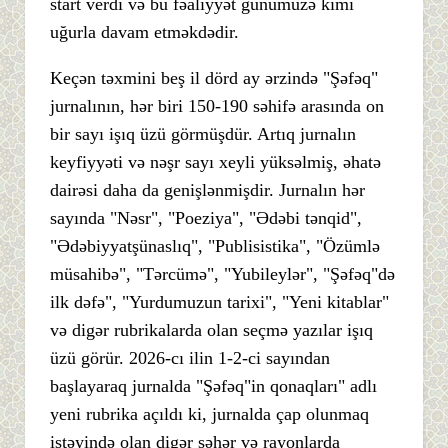
start verdi və bu fəaliyyət günümüzə kimi
uğurla davam etməkdədir.
Keçən təxmini beş il dörd ay ərzində "Şəfəq"
jurnalının, hər biri 150-190 səhifə arasında on
bir sayı işıq üzü görmüşdür. Artıq jurnalın
keyfiyyəti və nəşr sayı xeyli yüksəlmiş, əhatə
dairəsi daha da genişlənmişdir. Jurnalın hər
sayında "Nəsr", "Poeziya", "Ədəbi tənqid",
"Ədəbiyyatşünaslıq", "Publisistika", "Özümlə
müsahibə", "Tərcümə", "Yubileylər", "Şəfəq"də
ilk dəfə", "Yurdumuzun tarixi", "Yeni kitablar"
və digər rubrikalarda olan seçmə yazılar işıq
üzü görür. 2026-cı ilin 1-2-ci sayından
başlayaraq jurnalda "Şəfəq"in qonaqları" adlı
yeni rubrika açıldı ki, jurnalda çap olunmaq
istəyində olan digər şəhər və rayonlarda