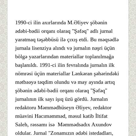
1990-ci ilin axırlarında M.Əliyev şöbənin
ədəbi-bədii orqanı olaraq "Şəfəq" adlı jurnal
yaratmaq təşəbbüsü ilə çıxış etdi. Bu məqsədlə
jurnala lisenziya alındı və jurnalın nəşri üçün
bölgə yazarlarından materiallar toplanılmağa
başlanıldı. 1991-ci ilin fevralında jurnalın ilk
nömrəsi üçün materiallar Lənkəran şəhərindəki
mətbəəyə təqdim olundu və may ayında artıq
şöbənin ədəbi-bədii orqanı olaraq "Şəfəq"
jurnalının ilk sayı işıq üzü gördü. Jurnalın
redaktoru Məmmədhüseyn Əliyev, redaktor
müavini Hacıməmməd, məsul katib İltifat
Saleh, rəssamı isə Məmmədsadıx Axundov
oldular. Jurnal "Zonamızın ədəbi istedadları,