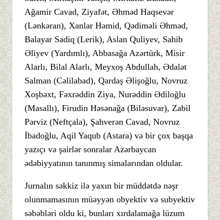
Ağamir Cavad, Ziyafət, Əhməd Haqsevər
(Lənkəran), Xanlar Həmid, Qədiməli Əhməd,
Balayar Sadiq (Lerik), Aslan Quliyev, Sahib
Əliyev (Yardımlı), Abbasağa Azərtürk, Misir
Alarlı, Bilal Alarlı, Meyxoş Abdullah, Ədalət
Salman (Cəlilabad), Qardaş Əlişoğlu, Novruz
Xoşbəxt, Fəxrəddin Ziya, Nurəddin Ədiloğlu
(Masallı), Firudin Həsənağa (Biləsuvar), Zabil
Pərviz (Neftçala), Şahverən Cavad, Novruz
İbadoğlu, Aqil Yaqub (Astara) və bir çox başqa
yazıçı və şairlər sonralar Azərbaycan
ədəbiyyatının tanınmış simalarından oldular.
Jurnalın səkkiz ilə yaxın bir müddətdə nəşr
olunmamasının müəyyən obyektiv və subyektiv
səbəbləri oldu ki, bunları xırdalamağa lüzum