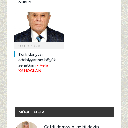
olunub
03.08.2026
Türk dünyası
ədəbiyyatının böyük
sənətkarı
- Vəfa
XANOĞLAN
MÜƏLLİFLƏR
Getdi deməyin, gəldi deyin...
-