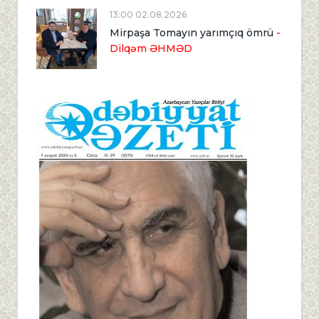
13:00 02.08.2026
Mirpaşa Tomayın yarımçıq ömrü
-
Dilqəm ƏHMƏD