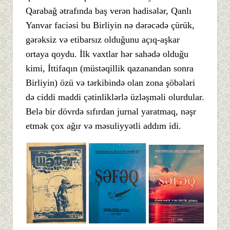
Qarabağ ətrafında baş verən hadisələr, Qanlı
Yanvar faciəsi bu Birliyin nə dərəcədə çürük,
gərəksiz və etibarsız olduğunu açıq-aşkar
ortaya qoydu. İlk vaxtlar hər sahədə olduğu
kimi, İttifaqın (müstəqillik qazanandan sonra
Birliyin) özü və tərkibində olan zona şöbələri
də ciddi maddi çətinliklərlə üzləşməli olurdular.
Belə bir dövrdə sıfırdan jurnal yaratmaq, nəşr
etmək çox ağır və məsuliyyətli addım idi.