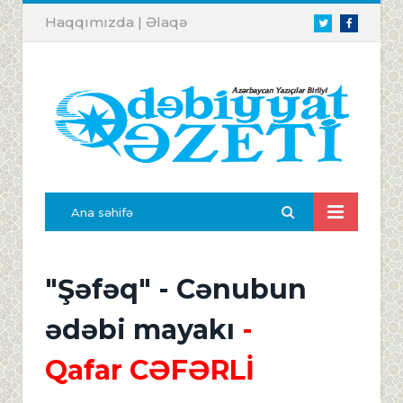
Haqqımızda
|
Əlaqə
Twitter
Facebook
Ana səhifə
"Şəfəq" - Cənubun
ədəbi mayakı
-
Qafar CƏFƏRLİ