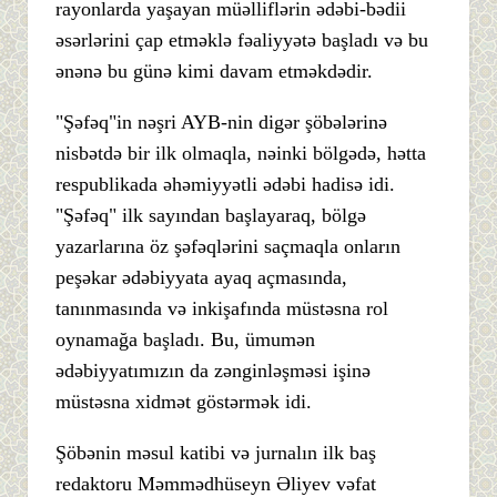
rayonlarda yaşayan müəlliflərin ədəbi-bədii
əsərlərini çap etməklə fəaliyyətə başladı və bu
ənənə bu günə kimi davam etməkdədir.
"Şəfəq"in nəşri AYB-nin digər şöbələrinə
nisbətdə bir ilk olmaqla, nəinki bölgədə, hətta
respublikada əhəmiyyətli ədəbi hadisə idi.
"Şəfəq" ilk sayından başlayaraq, bölgə
yazarlarına öz şəfəqlərini saçmaqla onların
peşəkar ədəbiyyata ayaq açmasında,
tanınmasında və inkişafında müstəsna rol
oynamağa başladı. Bu, ümumən
ədəbiyyatımızın da zənginləşməsi işinə
müstəsna xidmət göstərmək idi.
Şöbənin məsul katibi və jurnalın ilk baş
redaktoru Məmmədhüseyn Əliyev vəfat