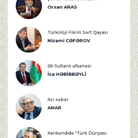
Orxan ARAS
Türkoloji Fikrin Sərt Qayası
Nizami CƏFƏROV
Əli Sultanlı əfsanəsi
İsa HƏBİBBƏYLİ
Acı xəbər
ANAR
Xankəndidə "Türk Dünyası