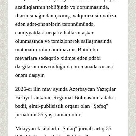
azadlıqlarının təbliğində və qorunmasında,
illərin sınağından çıxmış, xalqımızı simvolizə
edən adət-ənənələrin tərənnümündə,
cəmiyyətdəki neqativ halların aşkar
olunmasında və təmizlənərək saflaşmasında
mətbuatın rolu danılmazdır. Bütün bu
meyarlara sədaqətlə xidmət edən ədəbi
dərgilərin mövcudluğu da bu mənada xüsusi
önəm daşıyır.
2026-cı ilin may ayında Azərbaycan Yazıçılar
Birliyi Lənkəran Regional Bölməsinin ədəbi-
bədii, elmi-publisistik orqanı olan "Şəfəq"
jurnalının 35 yaşı tamam olur.
Müəyyən fasilələrlə "Şəfəq" jurnalı artıq 35