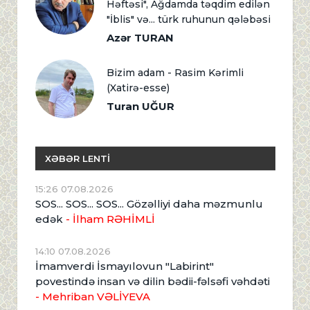
Həftəsi", Ağdamda təqdim edilən
"İblis" və... türk ruhunun qələbəsi
Azər TURAN
Bizim adam - Rasim Kərimli
(Xatirə-esse)
Turan UĞUR
XƏBƏR LENTİ
15:26 07.08.2026
SOS... SOS... SOS... Gözəlliyi daha məzmunlu
edək
- İlham RƏHİMLİ
14:10 07.08.2026
İmamverdi İsmayılovun "Labirint"
povestində insan və dilin bədii-fəlsəfi vəhdəti
- Mehriban VƏLİYEVA