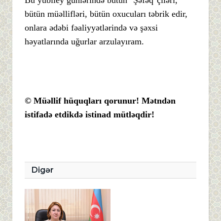
bütün müəllifləri, bütün oxucuları təbrik edir,
onlara ədəbi fəaliyyətlərində və şəxsi
həyatlarında uğurlar arzulayıram.
© Müəllif hüquqları qorunur! Mətndən
istifadə etdikdə istinad mütləqdir!
Digər