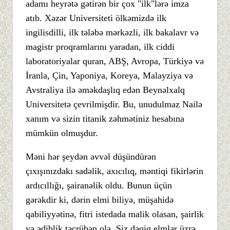
adamı heyrətə gətirən bir çox "ilk"lərə imza
atıb. Xəzər Universiteti ölkəmizdə ilk
ingilisdilli, ilk tələbə mərkəzli, ilk bakalavr və
magistr proqramlarını yaradan, ilk ciddi
laboratoriyalar quran, ABŞ, Avropa, Türkiyə və
İranla, Çin, Yaponiya, Koreya, Malayziya və
Avstraliya ilə əməkdaşlıq edən Beynəlxalq
Universitetə çevrilmişdir. Bu, unudulmaz Nailə
xanım və sizin titanik zəhmətiniz hesabına
mümkün olmuşdur.
Məni hər şeydən əvvəl düşündürən
çıxışınızdakı sadəlik, axıcılıq, məntiqi fikirlərin
ardıcıllığı, şairanəlik oldu. Bunun üçün
gərəkdir ki, dərin elmi biliyə, müşahidə
qabiliyyətinə, fitri istedada malik olasan, şairlik
və ədiblik təcrübən ola. Siz dəqiq elmlər üzrə