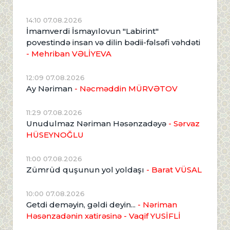
14:10 07.08.2026
İmamverdi İsmayılovun "Labirint"
povestində insan və dilin bədii-fəlsəfi vəhdəti
- Mehriban VƏLİYEVA
12:09 07.08.2026
Ay Nəriman
- Nəcməddin MÜRVƏTOV
11:29 07.08.2026
Unudulmaz Nəriman Həsənzadəyə
- Sərvaz
HÜSEYNOĞLU
11:00 07.08.2026
Zümrüd quşunun yol yoldaşı
- Barat VÜSAL
10:00 07.08.2026
Getdi deməyin, gəldi deyin...
- Nəriman
Həsənzadənin xatirəsinə
- Vaqif YUSİFLİ