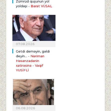
Zümrüd quşunun yol
yoldaşı
- Barat VÜSAL
07.08.2026
Getdi deməyin, gəldi
deyin...
- Nəriman
Həsənzadənin
xatirəsinə
- Vaqif
YUSİFLİ
06.08.2026