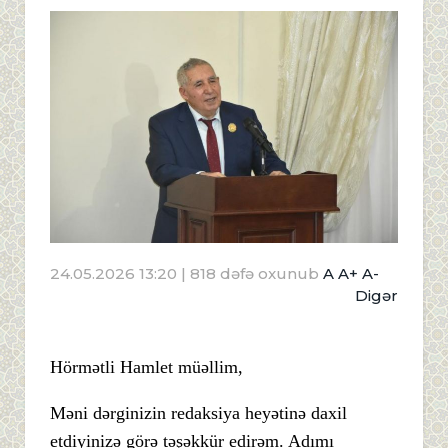
24.05.2026 13:20
| 818 dəfə oxunub
A
A+
A-
Digər
Hörmətli Hamlet müəllim,
Məni dərginizin redaksiya heyətinə daxil
etdiyinizə görə təşəkkür edirəm. Adımı