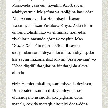
Moskvada yaşayan, həyatını Azərbaycan
ədəbiyyatının inkişafına və təbliğinə həsr edən
Alla Axundova, İsa Həbibbəyli, İsaxan
İsaxanlı, İsmixan Yusubov, Knyaz Aslan kimi
ömrünü təhsilimizə və elmimizə həsr edən
ziyalıların arasında görmək xoşdur. Mən
"Xəzər Xəbər"in mart 2026-cı il sayını
oxuyandan sonra deyə bilərəm ki, indiyə qədər
hər sayını intizarla gözlədiyim "Azərbaycan" və
"Yada düşdü" dərgilərinə bir dərgi də əlavə
olundu.
Əziz Hamlet müəllim, səmimiyyətlə deyirəm,
Universitetinizin 35 illik yubileyinə həsr
olunmuş mərasimdəki çox yığcam, dərin
mənalı, çox da maraqlı nitqinizi dönə-dönə