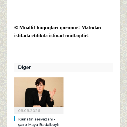
© Müəllif hüquqları qorunur! Mətndən
istifadə etdikdə istinad mütləqdir!
Digər
08.08.2026
Kainatın səsyazanı -
şairə Maya Bədəlbəyli
-