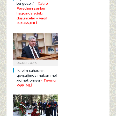
bu gecə..."
- Xatirə
Fərəclinin şeirləri
haqqında ədəbi
düşüncələr - Vaqif
BƏHMƏNLİ
04.08.2026
İki elm sahəsinin
qovşağında mükəmməl
xidmət örnəyi
- Teymur
KƏRİMLİ