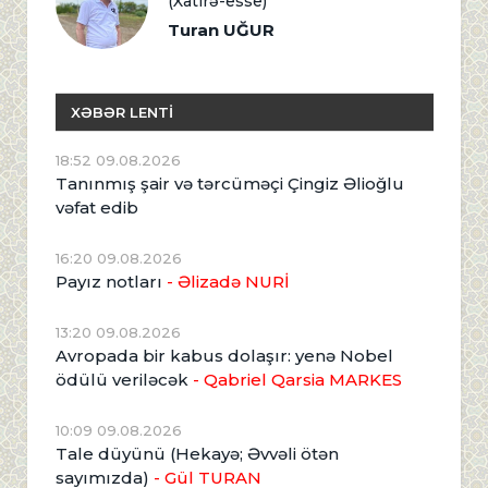
(Xatirə-esse)
Turan UĞUR
XƏBƏR LENTİ
18:52 09.08.2026
Tanınmış şair və tərcüməçi Çingiz Əlioğlu
vəfat edib
16:20 09.08.2026
Payız notları
- Əlizadə NURİ
13:20 09.08.2026
Avropada bir kabus dolaşır: yenə Nobel
ödülü veriləcək
- Qabriel Qarsia MARKES
10:09 09.08.2026
Tale düyünü (Hekayə; Əvvəli ötən
sayımızda)
- Gül TURAN