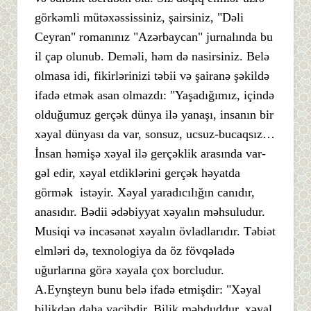
görkəmli mütəxəssissiniz, şairsiniz, "Dəli
Ceyran" romanınız "Azərbaycan" jurnalında bu
il çap olunub. Deməli, həm də nasirsiniz. Belə
olmasa idi, fikirlərinizi təbii və şairanə şəkildə
ifadə etmək asan olmazdı: "Yaşadığımız, içində
olduğumuz gerçək dünya ilə yanaşı, insanın bir
xəyal dünyası da var, sonsuz, ucsuz-bucaqsız…
İnsan həmişə xəyal ilə gerçəklik arasında var-
gəl edir, xəyal etdiklərini gerçək həyatda
görmək istəyir. Xəyal yaradıcılığın canıdır,
anasıdır. Bədii ədəbiyyat xəyalın məhsuludur.
Musiqi və incəsənət xəyalın övladlarıdır. Təbiət
elmləri də, texnologiya da öz fövqəladə
uğurlarına görə xəyala çox borcludur.
A.Eynşteyn bunu belə ifadə etmişdir: "Xəyal
bilikdən daha vacibdir. Bilik məhduddur, xəyal