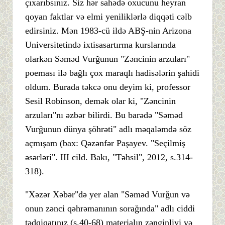
çıxarıbsınız. Siz hər sahədə oxucunu heyran
qoyan faktlar və elmi yeniliklərlə diqqəti cəlb
edirsiniz. Mən 1983-cü ildə ABŞ-nin Arizona
Universitetində ixtisasartırma kurslarında
olarkən Səməd Vurğunun "Zəncinin arzuları"
poeması ilə bağlı çox maraqlı hadisələrin şahidi
oldum. Burada təkcə onu deyim ki, professor
Sesil Robinson, demək olar ki, "Zəncinin
arzuları"nı əzbər bilirdi. Bu barədə "Səməd
Vurğunun dünya şöhrəti" adlı məqaləmdə söz
açmışam (bax: Qəzənfər Paşayev. "Seçilmiş
əsərləri". III cild. Bakı, "Təhsil", 2012, s.314-
318).
"Xəzər Xəbər"də yer alan "Səməd Vurğun və
onun zənci qəhrəmanının sorağında" adlı ciddi
tədqiqatınız (s.40-68) materialın zənginliyi və