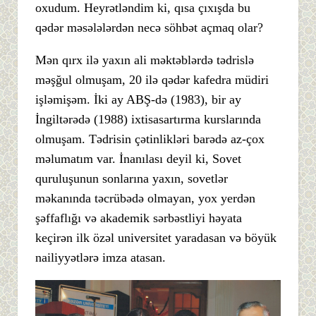
oxudum. Heyrətləndim ki, qısa çıxışda bu
qədər məsələlərdən necə söhbət açmaq olar?
Mən qırx ilə yaxın ali məktəblərdə tədrislə
məşğul olmuşam, 20 ilə qədər kafedra müdiri
işləmişəm. İki ay ABŞ-də (1983), bir ay
İngiltərədə (1988) ixtisasartırma kurslarında
olmuşam. Tədrisin çətinlikləri barədə az-çox
məlumatım var. İnanılası deyil ki, Sovet
quruluşunun sonlarına yaxın, sovetlər
məkanında təcrübədə olmayan, yox yerdən
şəffaflığı və akademik sərbəstliyi həyata
keçirən ilk özəl universitet yaradasan və böyük
nailiyyətlərə imza atasan.