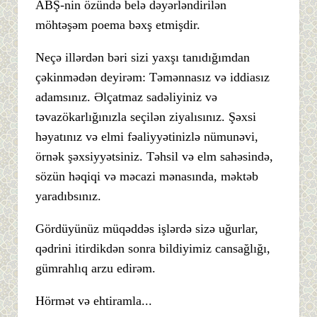
ABŞ-nin özündə belə dəyərləndirilən
möhtəşəm poema bəxş etmişdir.
Neçə illərdən bəri sizi yaxşı tanıdığımdan
çəkinmədən deyirəm: Təmənnasız və iddiasız
adamsınız. Əlçatmaz sadəliyiniz və
təvazökarlığınızla seçilən ziyalısınız. Şəxsi
həyatınız və elmi fəaliyyətinizlə nümunəvi,
örnək şəxsiyyətsiniz. Təhsil və elm sahəsində,
sözün həqiqi və məcazi mənasında, məktəb
yaradıbsınız.
Gördüyünüz müqəddəs işlərdə sizə uğurlar,
qədrini itirdikdən sonra bildiyimiz cansağlığı,
gümrahlıq arzu edirəm.
Hörmət və ehtiramla...