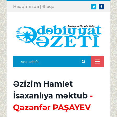
Haqqımızda
|
Əlaqə
Twitter
Facebook
Ana səhifə
Əzizim Hamlet
İsaxanlıya məktub
-
Qəzənfər PAŞAYEV