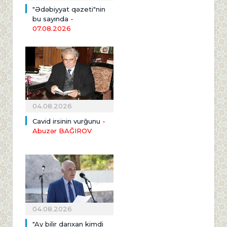
"Ədəbiyyat qəzeti"nin
bu sayında
-
07.08.2026
04.08.2026
Cavid irsinin vurğunu
-
Abuzər BAĞIROV
04.08.2026
"Ay bilir darıxan kimdi