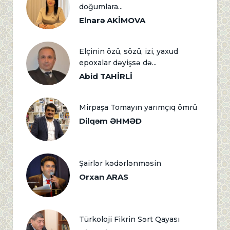
doğumlara...
Elnarə AKİMOVA
Elçinin özü, sözü, izi, yaxud
epoxalar dəyişsə də...
Abid TAHİRLİ
Mirpaşa Tomayın yarımçıq ömrü
Dilqəm ƏHMƏD
Şairlər kədərlənməsin
Orxan ARAS
Türkoloji Fikrin Sərt Qayası