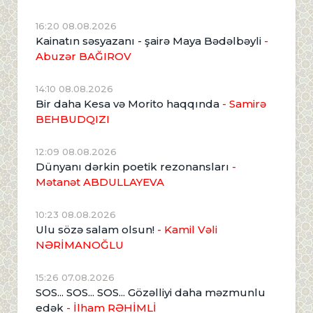
16:20 08.08.2026
Kainatın səsyazanı - şairə Maya Bədəlbəyli
-
Abuzər BAĞIROV
14:10 08.08.2026
Bir daha Kesa və Morito haqqında
- Samirə
BEHBUDQIZI
12:09 08.08.2026
Dünyanı dərkin poetik rezonansları
-
Mətanət ABDULLAYEVA
10:23 08.08.2026
Ulu sözə salam olsun!
- Kamil Vəli
NƏRİMANOĞLU
15:26 07.08.2026
SOS... SOS... SOS... Gözəlliyi daha məzmunlu
edək
- İlham RƏHİMLİ