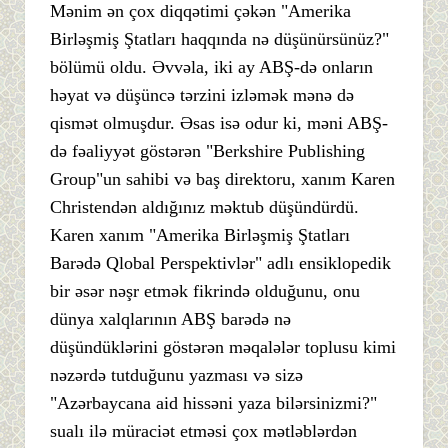
Mənim ən çox diqqətimi çəkən "Amerika
Birləşmiş Ştatları haqqında nə düşünürsünüz?"
bölümü oldu. Əvvəla, iki ay ABŞ-də onların
həyat və düşüncə tərzini izləmək mənə də
qismət olmuşdur. Əsas isə odur ki, məni ABŞ-
də fəaliyyət göstərən "Berkshire Publishing
Group"un sahibi və baş direktoru, xanım Karen
Christendən aldığınız məktub düşündürdü.
Karen xanım "Amerika Birləşmiş Ştatları
Barədə Qlobal Perspektivlər" adlı ensiklopedik
bir əsər nəşr etmək fikrində olduğunu, onu
dünya xalqlarının ABŞ barədə nə
düşündüklərini göstərən məqalələr toplusu kimi
nəzərdə tutduğunu yazması və sizə
"Azərbaycana aid hissəni yaza bilərsinizmi?"
sualı ilə müraciət etməsi çox mətləblərdən