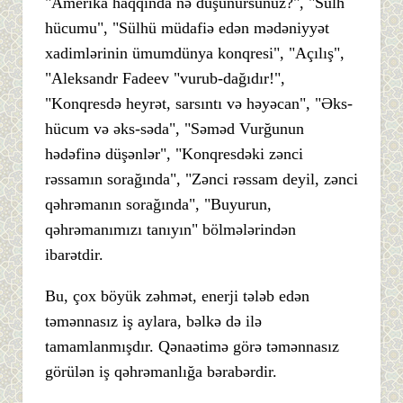
"Amerika haqqında nə düşünürsünüz?", "Sülh
hücumu", "Sülhü müdafiə edən mədəniyyət
xadimlərinin ümumdünya konqresi", "Açılış",
"Aleksandr Fadeev "vurub-dağıdır!",
"Konqresdə heyrət, sarsıntı və həyəcan", "Əks-
hücum və əks-səda", "Səməd Vurğunun
hədəfinə düşənlər", "Konqresdəki zənci
rəssamın sorağında", "Zənci rəssam deyil, zənci
qəhrəmanın sorağında", "Buyurun,
qəhrəmanımızı tanıyın" bölmələrindən
ibarətdir.
Bu, çox böyük zəhmət, enerji tələb edən
təmənnasız iş aylara, bəlkə də ilə
tamamlanmışdır. Qənaətimə görə təmənnasız
görülən iş qəhrəmanlığa bərabərdir.