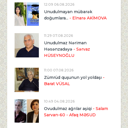
12:09 06.08.2026
Unudulmayan mübarək
doğumlara...
- Elnarə AKİMOVA
11:29 07.08.2026
Unudulmaz Nəriman
Həsənzadəyə
- Sərvaz
HÜSEYNOĞLU
11:00 07.08.2026
Zümrüd quşunun yol yoldaşı
-
Barat VÜSAL
10:49 04.08.2026
Ovudulmaz ağrılar aşiqi
- Salam
Sarvan-60 - Afaq MƏSUD