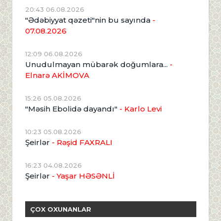
20:43 06.08.2026
"Ədəbiyyat qəzeti"nin bu sayında
-
07.08.2026
12:09 06.08.2026
Unudulmayan mübarək doğumlara...
-
Elnarə AKİMOVA
15:26 05.08.2026
"Məsih Ebolidə dayandı"
- Karlo Levi
10:23 05.08.2026
Şeirlər
- Rəşid FAXRALI
16:23 04.08.2026
Şeirlər
- Yaşar HƏSƏNLİ
ÇOX OXUNANLAR