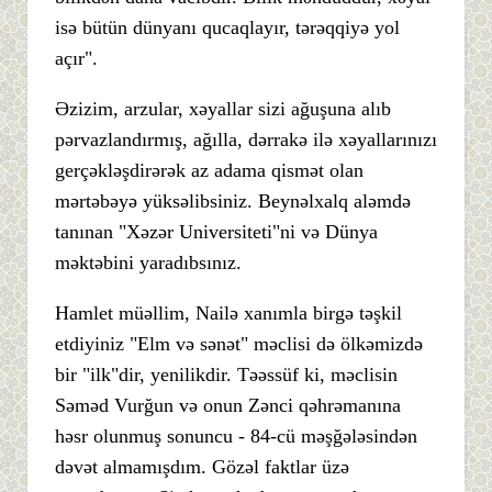
isə bütün dünyanı qucaqlayır, tərəqqiyə yol
açır".
Əzizim, arzular, xəyallar sizi ağuşuna alıb
pərvazlandırmış, ağılla, dərrakə ilə xəyallarınızı
gerçəkləşdirərək az adama qismət olan
mərtəbəyə yüksəlibsiniz. Beynəlxalq aləmdə
tanınan "Xəzər Universiteti"ni və Dünya
məktəbini yaradıbsınız.
Hamlet müəllim, Nailə xanımla birgə təşkil
etdiyiniz "Elm və sənət" məclisi də ölkəmizdə
bir "ilk"dir, yenilikdir. Təəssüf ki, məclisin
Səməd Vurğun və onun Zənci qəhrəmanına
həsr olunmuş sonuncu - 84-cü məşğələsindən
dəvət almamışdım. Gözəl faktlar üzə