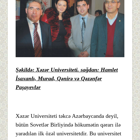
Şəkildə: Xəzər Universiteti. sağdan: Hamlet
İsaxanlı, Murad, Qənirə və Qəzənfər
Paşayevlər
Xəzər Universiteti təkcə Azərbaycanda deyil,
bütün Sovetlər Birliyində hökumətin qərarı ilə
yaradılan ilk özəl universitetdir. Bu universitet