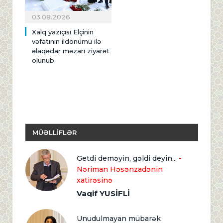
03.08.2026
Xalq yazıçısı Elçinin
vəfatının ildönümü ilə
əlaqədar məzarı ziyarət
olunub
MÜƏLLİFLƏR
Getdi deməyin, gəldi deyin...
-
Nəriman Həsənzadənin
xatirəsinə
Vaqif YUSİFLİ
Unudulmayan mübarək