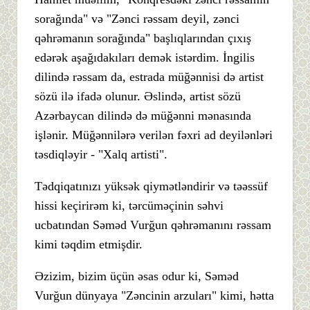
sorağında" və "Zənci rəssam deyil, zənci
qəhrəmanın sorağında" başlıqlarından çıxış
edərək aşağıdakıları demək istərdim. İngilis
dilində rəssam da, estrada müğənnisi də artist
sözü ilə ifadə olunur. Əslində, artist sözü
Azərbaycan dilində də müğənni mənasında
işlənir. Müğənnilərə verilən fəxri ad deyilənləri
təsdiqləyir - "Xalq artisti".
Tədqiqatınızı yüksək qiymətləndirir və təəssüf
hissi keçirirəm ki, tərcüməçinin səhvi
ucbatından Səməd Vurğun qəhrəmanını rəssam
kimi təqdim etmişdir.
Əzizim, bizim üçün əsas odur ki, Səməd
Vurğun dünyaya "Zəncinin arzuları" kimi, hətta