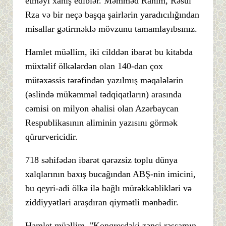
etməyi xahiş ediblər. Məmməd Rahim, Rəsul
Rza və bir neçə başqa şairlərin yaradıcılığından
misallar gətirməklə mövzunu tamamlayıbsınız.
Hamlet müəllim, iki cilddən ibarət bu kitabda
müxtəlif ölkələrdən olan 140-dan çox
mütəxəssis tərəfindən yazılmış məqalələrin
(əslində mükəmməl tədqiqatların) arasında
cəmisi on milyon əhalisi olan Azərbaycan
Respublikasının aliminin yazısını görmək
qürurvericidir.
718 səhifədən ibarət qərəzsiz toplu dünya
xalqlarının baxış bucağından ABŞ-nin imicini,
bu qeyri-adi ölkə ilə bağlı mürəkkəblikləri və
ziddiyyətləri araşdıran qiymətli mənbədir.
Hamlet müəllim, "Konqresdəki zənci rəssamın