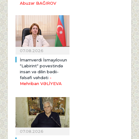
Abuzər BAĞIROV
07.08.2026
İmamverdi İsmayılovun
"Labirint" povestində
insan və dilin bədii-
fəlsəfi vəhdəti
-
Mehriban VƏLİYEVA
07.08.2026