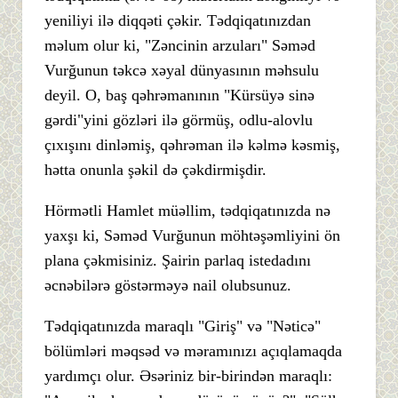
yeniliyi ilə diqqəti çəkir. Tədqiqatınızdan
məlum olur ki, "Zəncinin arzuları" Səməd
Vurğunun təkcə xəyal dünyasının məhsulu
deyil. O, baş qəhrəmanının "Kürsüyə sinə
gərdi"yini gözləri ilə görmüş, odlu-alovlu
çıxışını dinləmiş, qəhrəman ilə kəlmə kəsmiş,
hətta onunla şəkil də çəkdirmişdir.
Hörmətli Hamlet müəllim, tədqiqatınızda nə
yaxşı ki, Səməd Vurğunun möhtəşəmliyini ön
plana çəkmisiniz. Şairin parlaq istedadını
əcnəbilərə göstərməyə nail olubsunuz.
Tədqiqatınızda maraqlı "Giriş" və "Nəticə"
bölümləri məqsəd və məramınızı açıqlamaqda
yardımçı olur. Əsəriniz bir-birindən maraqlı: