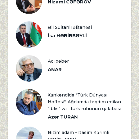
Nizami CƏFƏROV
Əli Sultanlı əfsanəsi
İsa HƏBİBBƏYLİ
Acı xəbər
ANAR
Xankəndidə "Türk Dünyası
Həftəsi", Ağdamda təqdim edilən
"İblis" və... türk ruhunun qələbəsi
Azər TURAN
Bizim adam - Rasim Kərimli