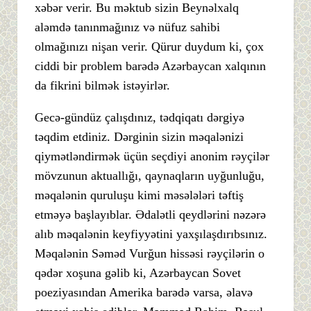
xəbər verir. Bu məktub sizin Beynəlxalq
aləmdə tanınmağınız və nüfuz sahibi
olmağınızı nişan verir. Qürur duydum ki, çox
ciddi bir problem barədə Azərbaycan xalqının
da fikrini bilmək istəyirlər.
Gecə-gündüz çalışdınız, tədqiqatı dərgiyə
təqdim etdiniz. Dərginin sizin məqalənizi
qiymətləndirmək üçün seçdiyi anonim rəyçilər
mövzunun aktuallığı, qaynaqların uyğunluğu,
məqalənin quruluşu kimi məsələləri təftiş
etməyə başlayıblar. Ədalətli qeydlərini nəzərə
alıb məqalənin keyfiyyətini yaxşılaşdırıbsınız.
Məqalənin Səməd Vurğun hissəsi rəyçilərin o
qədər xoşuna gəlib ki, Azərbaycan Sovet
poeziyasından Amerika barədə varsa, əlavə