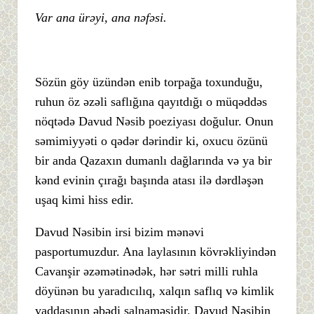
Var ana ürəyi, ana nəfəsi.
Sözün göy üzündən enib torpağa toxunduğu,
ruhun öz əzəli saflığına qayıtdığı o müqəddəs
nöqtədə Davud Nəsib poeziyası doğulur. Onun
səmimiyyəti o qədər dərindir ki, oxucu özünü
bir anda Qazaxın dumanlı dağlarında və ya bir
kənd evinin çırağı başında atası ilə dərdləşən
uşaq kimi hiss edir.
Davud Nəsibin irsi bizim mənəvi
pasportumuzdur. Ana laylasının kövrəkliyindən
Cavanşir əzəmətinədək, hər sətri milli ruhla
döyünən bu yaradıcılıq, xalqın saflıq və kimlik
yaddaşının əbədi salnaməsidir. Davud Nəsibin