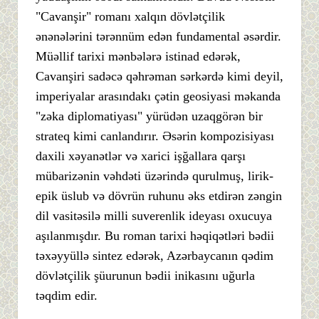
"Cavanşir" romanı xalqın dövlətçilik
ənənələrini tərənnüm edən fundamental əsərdir.
Müəllif tarixi mənbələrə istinad edərək,
Cavanşiri sadəcə qəhrəman sərkərdə kimi deyil,
imperiyalar arasındakı çətin geosiyasi məkanda
"zəka diplomatiyası" yürüdən uzaqgörən bir
strateq kimi canlandırır. Əsərin kompozisiyası
daxili xəyanətlər və xarici işğallara qarşı
mübarizənin vəhdəti üzərində qurulmuş, lirik-
epik üslub və dövrün ruhunu əks etdirən zəngin
dil vasitəsilə milli suverenlik ideyası oxucuya
aşılanmışdır. Bu roman tarixi həqiqətləri bədii
təxəyyüllə sintez edərək, Azərbaycanın qədim
dövlətçilik şüurunun bədii inikasını uğurla
təqdim edir.