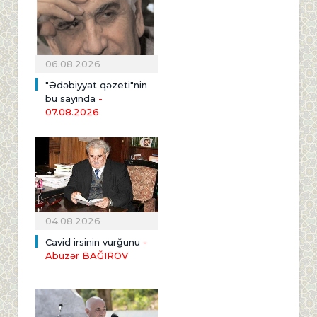
06.08.2026
"Ədəbiyyat qəzeti"nin
bu sayında
-
07.08.2026
04.08.2026
Cavid irsinin vurğunu
-
Abuzər BAĞIROV