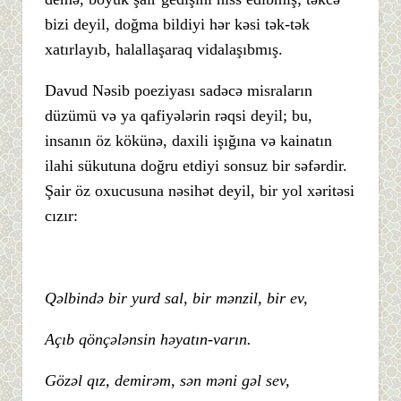
bizi deyil, doğma bildiyi hər kəsi tək-tək
xatırlayıb, halallaşaraq vidalaşıbmış.
Davud Nəsib poeziyası sadəcə misraların
düzümü və ya qafiyələrin rəqsi deyil; bu,
insanın öz kökünə, daxili işığına və kainatın
ilahi sükutuna doğru etdiyi sonsuz bir səfərdir.
Şair öz oxucusuna nəsihət deyil, bir yol xəritəsi
cızır:
Qəlbində bir yurd sal, bir mənzil, bir ev,
Açıb qönçələnsin həyatın-varın.
Gözəl qız, demirəm, sən məni gəl sev,