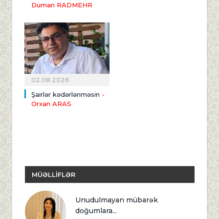
Duman RADMEHR
02.08.2026
Şairlər kədərlənməsin
-
Orxan ARAS
MÜƏLLİFLƏR
Unudulmayan mübarək
doğumlara...