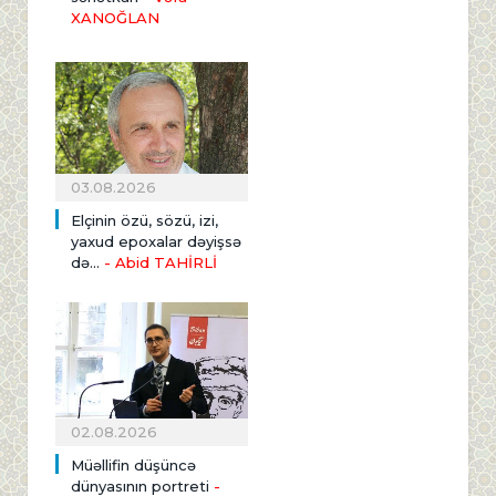
XANOĞLAN
03.08.2026
Elçinin özü, sözü, izi,
yaxud epoxalar dəyişsə
də...
- Abid TAHİRLİ
02.08.2026
Müəllifin düşüncə
dünyasının portreti
-