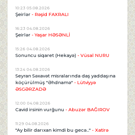
10:23 05.08.2026
Şeirlər
- Rəşid FAXRALI
16:23 04.08.2026
Şeirlər
- Yaşar HƏSƏNLİ
15:26 04.08.2026
Sonuncu siqaret (Hekayə)
- Vüsal NURU
13:24 04.08.2026
Seyran Səxavət misralarında daş yaddaşına
köçürülmüş "Əhdnamə"
- Lütviyyə
ƏSGƏRZADƏ
12:00 04.08.2026
Cavid irsinin vurğunu
- Abuzər BAĞIROV
11:29 04.08.2026
"Ay bilir darıxan kimdi bu gecə..."
- Xatirə