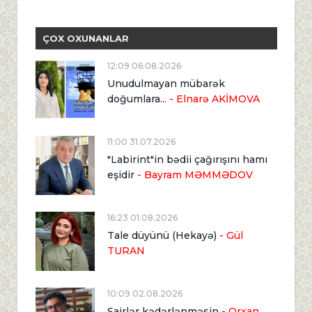
ÇOX OXUNANLAR
12:09 06.08.2026
Unudulmayan mübarək
doğumlara...
- Elnarə AKİMOVA
11:00 31.07.2026
"Labirint"in bədii çağırışını hamı
eşidir
- Bayram MƏMMƏDOV
16:23 01.08.2026
Tale düyünü (Hekayə)
- Gül
TURAN
10:09 02.08.2026
Şairlər kədərlənməsin
- Orxan