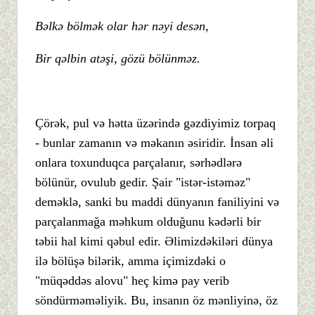
Bəlkə bölmək olar hər nəyi desən,
Bir qəlbin atəşi, gözü bölünməz.
Çörək, pul və hətta üzərində gəzdiyimiz torpaq
- bunlar zamanın və məkanın əsiridir. İnsan əli
onlara toxunduqca parçalanır, sərhədlərə
bölünür, ovulub gedir. Şair "istər-istəməz"
deməklə, sanki bu maddi dünyanın faniliyini və
parçalanmağa məhkum olduğunu kədərli bir
təbii hal kimi qəbul edir. Əlimizdəkiləri dünya
ilə bölüşə bilərik, amma içimizdəki o
"müqəddəs alovu" heç kimə pay verib
söndürməməliyik. Bu, insanın öz mənliyinə, öz