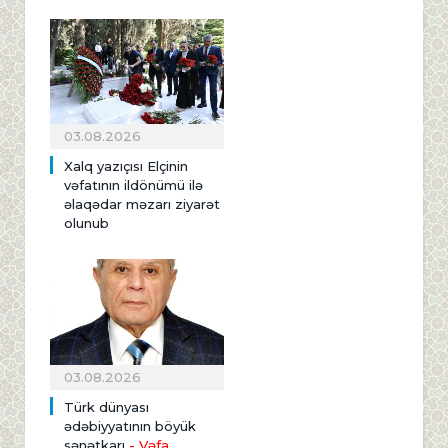
03.08.2026
Xalq yazıçısı Elçinin
vəfatının ildönümü ilə
əlaqədar məzarı ziyarət
olunub
03.08.2026
Türk dünyası
ədəbiyyatının böyük
sənətkarı
- Vəfa