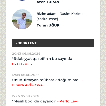
Azər TURAN
Bizim adam - Rasim Kərimli
(Xatirə-esse)
Turan UĞUR
XƏBƏR LENTİ
20:43 06.08.2026
"Ədəbiyyat qəzeti"nin bu sayında
-
07.08.2026
12:09 06.08.2026
Unudulmayan mübarək doğumlara...
-
Elnarə AKİMOVA
15:26 05.08.2026
"Məsih Ebolidə dayandı"
- Karlo Levi