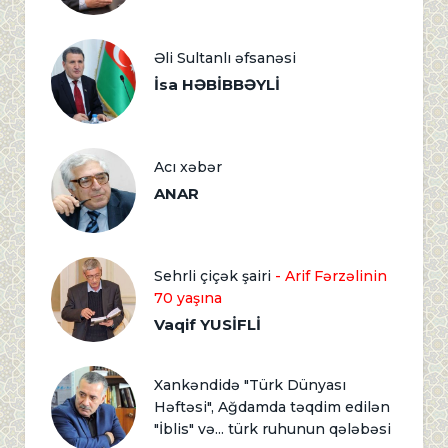
Əli Sultanlı əfsanəsi
İsa HƏBİBBƏYLİ
Acı xəbər
ANAR
Sehrli çiçək şairi
- Arif Fərzəlinin
70 yaşına
Vaqif YUSİFLİ
Xankəndidə "Türk Dünyası
Həftəsi", Ağdamda təqdim edilən
"İblis" və... türk ruhunun qələbəsi