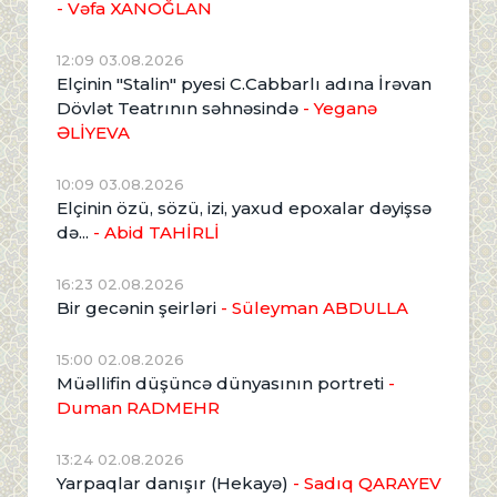
- Vəfa XANOĞLAN
12:09 03.08.2026
Elçinin "Stalin" pyesi C.Cabbarlı adına İrəvan
Dövlət Teatrının səhnəsində
- Yeganə
ƏLİYEVA
10:09 03.08.2026
Elçinin özü, sözü, izi, yaxud epoxalar dəyişsə
də...
- Abid TAHİRLİ
16:23 02.08.2026
Bir gecənin şeirləri
- Süleyman ABDULLA
15:00 02.08.2026
Müəllifin düşüncə dünyasının portreti
-
Duman RADMEHR
13:24 02.08.2026
Yarpaqlar danışır (Hekayə)
- Sadıq QARAYEV