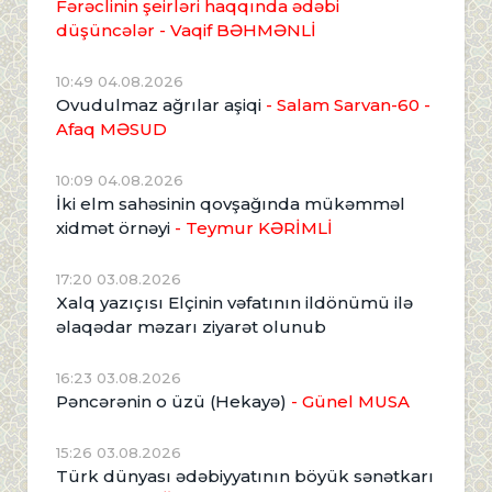
Fərəclinin şeirləri haqqında ədəbi
düşüncələr - Vaqif BƏHMƏNLİ
10:49 04.08.2026
Ovudulmaz ağrılar aşiqi
- Salam Sarvan-60 -
Afaq MƏSUD
10:09 04.08.2026
İki elm sahəsinin qovşağında mükəmməl
xidmət örnəyi
- Teymur KƏRİMLİ
17:20 03.08.2026
Xalq yazıçısı Elçinin vəfatının ildönümü ilə
əlaqədar məzarı ziyarət olunub
16:23 03.08.2026
Pəncərənin o üzü (Hekayə)
- Günel MUSA
15:26 03.08.2026
Türk dünyası ədəbiyyatının böyük sənətkarı