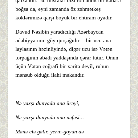
qalxandır. Bu misralar bizi romantik bir kədərə
boğsa da, eyni zamanda öz zəhmətkeş
köklərimizə qarşı böyük bir ehtiram oyadır.
Davud Nəsibin yaradıcılığı Azərbaycan
ədəbiyyatının göy qurşağıdır - bir ucu ana
laylasının həzinliyində, digər ucu isə Vətən
torpağının əbədi yaddaşında qərar tutur. Onun
üçün Vətən coğrafi bir xəritə deyil, ruhun
mənsub olduğu ilahi məkandır.
Nə yaxşı dünyada ana ürəyi,
Nə yaxşı dünyada ana nəfəsi...
Mənə elə gəlir, yerin-göyün də