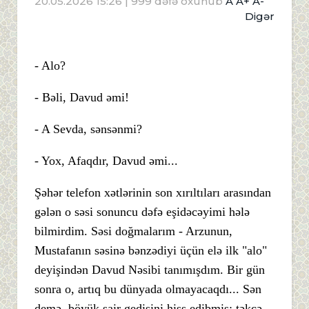
20.05.2026 15:26
| 999 dəfə oxunub
A
A+
A-
Digər
- Alo?
- Bəli, Davud əmi!
- A Sevda, sənsənmi?
- Yox, Afaqdır, Davud əmi...
Şəhər telefon xətlərinin son xırıltıları arasından
gələn o səsi sonuncu dəfə eşidəcəyimi hələ
bilmirdim. Səsi doğmalarım - Arzunun,
Mustafanın səsinə bənzədiyi üçün elə ilk "alo"
deyişindən Davud Nəsibi tanımışdım. Bir gün
sonra o, artıq bu dünyada olmayacaqdı... Sən
demə, böyük şair gedişini hiss edibmiş; təkcə