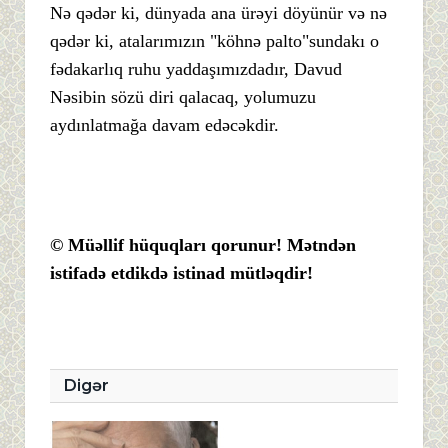
Nə qədər ki, dünyada ana ürəyi döyünür və nə
qədər ki, atalarımızın "köhnə palto"sundakı o
fədakarlıq ruhu yaddaşımızdadır, Davud
Nəsibin sözü diri qalacaq, yolumuzu
aydınlatmağa davam edəcəkdir.
© Müəllif hüquqları qorunur! Mətndən
istifadə etdikdə istinad mütləqdir!
Digər