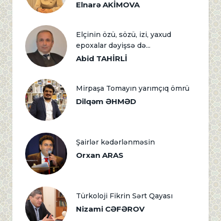
Elnarə AKİMOVA
Elçinin özü, sözü, izi, yaxud
epoxalar dəyişsə də...
Abid TAHİRLİ
Mirpaşa Tomayın yarımçıq ömrü
Dilqəm ƏHMƏD
Şairlər kədərlənməsin
Orxan ARAS
Türkoloji Fikrin Sərt Qayası
Nizami CƏFƏROV