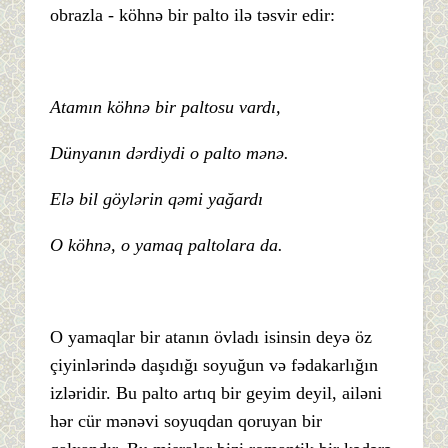
obrazla - köhnə bir palto ilə təsvir edir:
Atamın köhnə bir paltosu vardı,
Dünyanın dərdiydi o palto mənə.
Elə bil göylərin qəmi yağardı
O köhnə, o yamaq paltolara da.
O yamaqlar bir atanın övladı isinsin deyə öz
çiyinlərində daşıdığı soyuğun və fədakarlığın
izləridir. Bu palto artıq bir geyim deyil, ailəni
hər cür mənəvi soyuqdan qoruyan bir