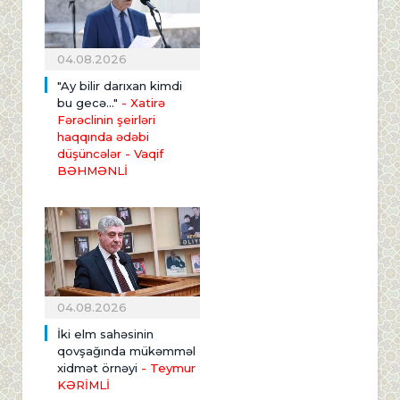
04.08.2026
"Ay bilir darıxan kimdi
bu gecə..."
- Xatirə
Fərəclinin şeirləri
haqqında ədəbi
düşüncələr - Vaqif
BƏHMƏNLİ
04.08.2026
İki elm sahəsinin
qovşağında mükəmməl
xidmət örnəyi
- Teymur
KƏRİMLİ