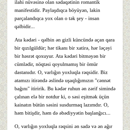
ilahi nüvəsinə olan sədaqətinin romantik
manifestidir. Paylaşdıqca böyüyən, lakin
parçalandıqca yox olan o tək şey - insan
qəlbidir...
Ata kədəri - qəlbin ən gizli küncündə açan qara
bir qızılgüldür; hər tikanı bir xatirə, hər ləçəyi
bir həsrət qoxuyur. Ata kədəri bitməyən bir
cümlədir, nöqtəsi qoyulmamış bir ömür
dastanıdır. O, varlığın yoxluqla rəqsidir. Biz
atamızı itirəndə əslində uşaqlığımızın "cənnət
bağını" itiririk. Bu kədər ruhun ən zərif simində
çalınan elə bir notdur ki, o səsi eşitmək üçün
kainatın bütün səsini susdurmaq lazımdır. O,
həm bitişdir, həm də əbədiyyətin başlanğıcı...
O, varlığın yoxluqla rəqsini ən sadə və ən ağır