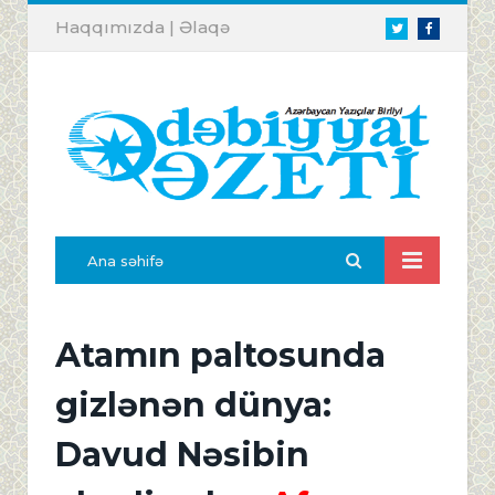
Haqqımızda
|
Əlaqə
Twitter
Facebook
Ana səhifə
Atamın paltosunda
gizlənən dünya:
Davud Nəsibin