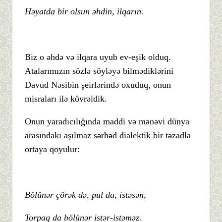
Həyatda bir olsun əhdin, ilqarın.
Biz o əhdə və ilqara uyub ev-eşik olduq.
Atalarımızın sözlə söyləyə bilmədiklərini
Davud Nəsibin şeirlərində oxuduq, onun
misraları ilə kövrəldik.
Onun yaradıcılığında maddi və mənəvi dünya
arasındakı aşılmaz sərhəd dialektik bir təzadla
ortaya qoyulur:
Bölünər çörək də, pul da, istəsən,
Torpaq da bölünər istər-istəməz.