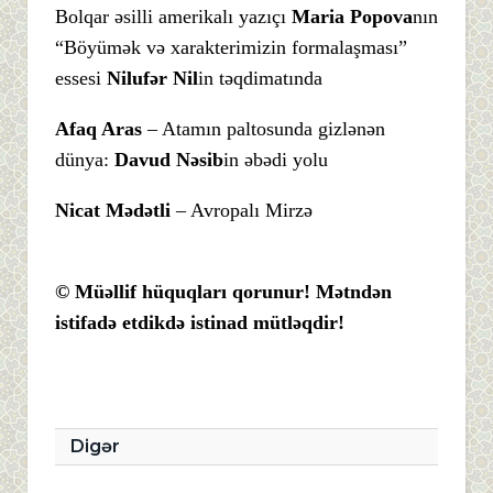
Bolqar əsilli amerikalı yazıçı
Maria Popova
nın
“Böyümək və xarakterimizin formalaşması”
essesi
Nilufər Nil
in təqdimatında
Afaq Aras
– Atamın paltosunda gizlənən
dünya:
Davud Nəsib
in əbədi yolu
Nicat Mədətli
– Avropalı Mirzə
© Müəllif hüquqları qorunur! Mətndən
istifadə etdikdə istinad mütləqdir!
Digər