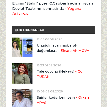
Elçinin "Stalin" pyesi C.Cabbarlı adına İrəvan
Dövlət Teatrının səhnəsində
- Yeganə
ƏLİYEVA
ÇOX OXUNANLAR
12:09 06.08.2026
Unudulmayan mübarək
doğumlara...
- Elnarə AKİMOVA
16:23 01.08.2026
Tale düyünü (Hekayə)
- Gül
TURAN
10:09 02.08.2026
Şairlər kədərlənməsin
- Orxan
ARAS