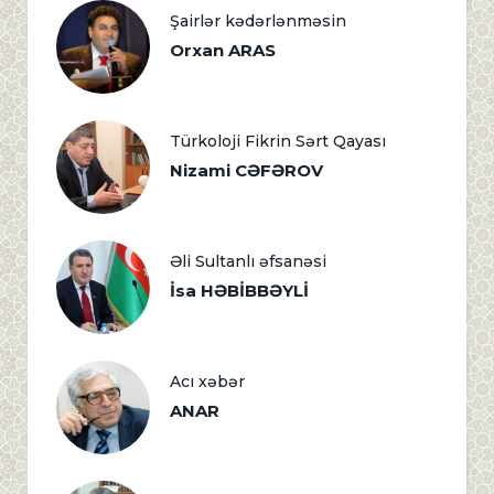
Şairlər kədərlənməsin
Orxan ARAS
Türkoloji Fikrin Sərt Qayası
Nizami CƏFƏROV
Əli Sultanlı əfsanəsi
İsa HƏBİBBƏYLİ
Acı xəbər
ANAR