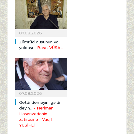
07.08.2026
Zümrüd quşunun yol
yoldaşı
- Barat VÜSAL
07.08.2026
Getdi deməyin, gəldi
deyin...
- Nəriman
Həsənzadənin
xatirəsinə
- Vaqif
YUSİFLİ