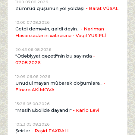
11:00 07.08.2026
Zümrüd quşunun yol yoldaşı
- Barat VÜSAL
10:00 07.08.2026
Getdi deməyin, gəldi deyin...
- Nəriman
Həsənzadənin xatirəsinə
- Vaqif YUSİFLİ
20:43 06.08.2026
"Ədəbiyyat qəzeti"nin bu sayında
-
07.08.2026
12:09 06.08.2026
Unudulmayan mübarək doğumlara...
-
Elnarə AKİMOVA
15:26 05.08.2026
"Məsih Ebolidə dayandı"
- Karlo Levi
10:23 05.08.2026
Şeirlər
- Rəşid FAXRALI