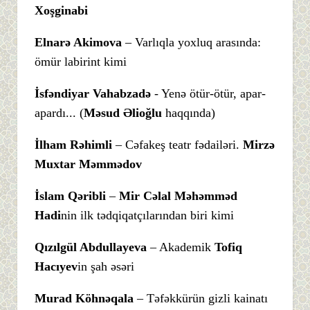
Xoşginabi
Elnarə Akimova
– Varlıqla yoxluq arasında:
ömür labirint kimi
İsfəndiyar Vahabzadə
- Yenə ötür-ötür, apar-
apardı... (
Məsud Əlioğlu
haqqında)
İlham Rəhimli
– Cəfakeş teatr fədailəri.
Mirzə
Muxtar Məmmədov
İslam Qəribli
–
Mir Cəlal Məhəmməd
Hadi
nin ilk tədqiqatçılarından biri kimi
Qızılgül Abdullayeva
– Akademik
Tofiq
Hacıyev
in şah əsəri
Murad Köhnəqala
– Təfəkkürün gizli kainatı