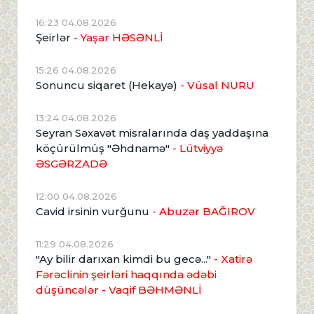
16:23 04.08.2026
Şeirlər
- Yaşar HƏSƏNLİ
15:26 04.08.2026
Sonuncu siqaret (Hekayə)
- Vüsal NURU
13:24 04.08.2026
Seyran Səxavət misralarında daş yaddaşına
köçürülmüş "Əhdnamə"
- Lütviyyə
ƏSGƏRZADƏ
12:00 04.08.2026
Cavid irsinin vurğunu
- Abuzər BAĞIROV
11:29 04.08.2026
"Ay bilir darıxan kimdi bu gecə..."
- Xatirə
Fərəclinin şeirləri haqqında ədəbi
düşüncələr - Vaqif BƏHMƏNLİ