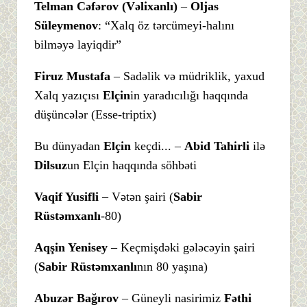
Telman Cəfərov
(Vəlixanlı)
–
Oljas
Süleymenov
: “Xalq öz tərcümeyi-halını
bilməyə layiqdir”
Firuz Mustafa
– Sadəlik və müdriklik, yaxud
Xalq yazıçısı
Elçin
in yaradıcılığı haqqında
düşüncələr (Esse-triptix)
Bu dünyadan
Elçin
keçdi... –
Abid Tahirli
ilə
Dilsuz
un Elçin haqqında söhbəti
Vaqif Yusifli
– Vətən şairi (
Sabir
Rüstəmxanlı
-80)
Aqşin Yenisey
– Keçmişdəki gələcəyin şairi
(
Sabir Rüstəmxanlı
nın 80 yaşına)
Abuzər Bağırov
– Güneyli nasirimiz
Fəthi