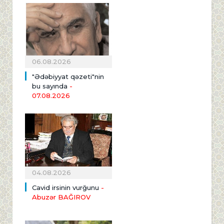
06.08.2026
"Ədəbiyyat qəzeti"nin
bu sayında
-
07.08.2026
04.08.2026
Cavid irsinin vurğunu
-
Abuzər BAĞIROV