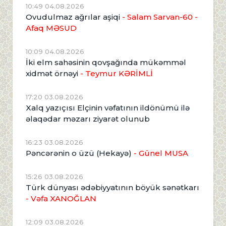
10:49 04.08.2026
Ovudulmaz ağrılar aşiqi
- Salam Sarvan-60 -
Afaq MƏSUD
10:09 04.08.2026
İki elm sahəsinin qovşağında mükəmməl
xidmət örnəyi
- Teymur KƏRİMLİ
17:20 03.08.2026
Xalq yazıçısı Elçinin vəfatının ildönümü ilə
əlaqədar məzarı ziyarət olunub
16:23 03.08.2026
Pəncərənin o üzü (Hekayə)
- Günel MUSA
15:26 03.08.2026
Türk dünyası ədəbiyyatının böyük sənətkarı
- Vəfa XANOĞLAN
12:09 03.08.2026