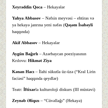
Xeyrəddin Qoca
– Hekayələr
Yahya Abbasov
– Nəfsin meyvəsi – ehtiras və
ya hekayə janrına yeni nəfəs (
Qəşəm İsabəyli
haqqında)
Akif Abbasov
– Hekayələr
Aygün Bağırlı
– Azərbaycan poeziyasının
Krılovu:
Hikmət Ziya
Kənan Hacı
– İlahi sükutla üz-üzə (“Kral Lirin
faciəsi” haqqında qeydlər)
Teatr:
İftixar
la kulturoloji diskurs (III müstəvi)
Zeynəb Əliqızı
– “Cüvəllağı” (Hekayə)