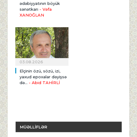
ədəbiyyatının böyük
sənətkarı
- Vəfa
XANOĞLAN
03.08.2026
Elçinin özü, sözü, izi,
yaxud epoxalar dəyişsə
də...
- Abid TAHİRLİ
MÜƏLLİFLƏR