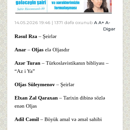
14.05.2026 19:46
| 1371 dəfə oxunub
A
A+
A-
Digər
Rəsul Rza
– Şeirlər
Anar
–
Oljas
elə Oljasdır
Azər Turan
– Türkoslavistikanın bibliyası –
“Az i Ya”
Oljas Süleymenov
– Şeirlər
Elxan Zal Qaraxan
– Tarixin dibinə sözlə
enən Oljas
Adil Cəmil
– Böyük amal və əməl sahibi