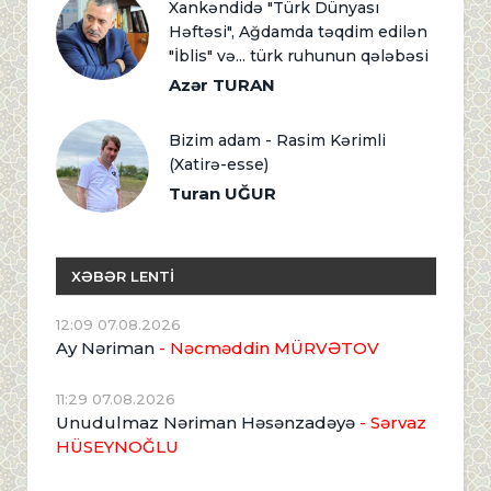
Xankəndidə "Türk Dünyası
Həftəsi", Ağdamda təqdim edilən
"İblis" və... türk ruhunun qələbəsi
Azər TURAN
Bizim adam - Rasim Kərimli
(Xatirə-esse)
Turan UĞUR
XƏBƏR LENTİ
12:09 07.08.2026
Ay Nəriman
- Nəcməddin MÜRVƏTOV
11:29 07.08.2026
Unudulmaz Nəriman Həsənzadəyə
- Sərvaz
HÜSEYNOĞLU