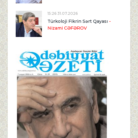
15:26 31.07.2026
Türkoloji Fikrin Sərt Qayası
-
Nizami CƏFƏROV