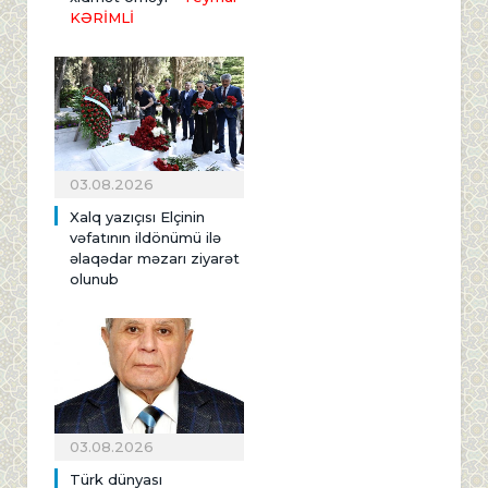
KƏRİMLİ
03.08.2026
Xalq yazıçısı Elçinin
vəfatının ildönümü ilə
əlaqədar məzarı ziyarət
olunub
03.08.2026
Türk dünyası