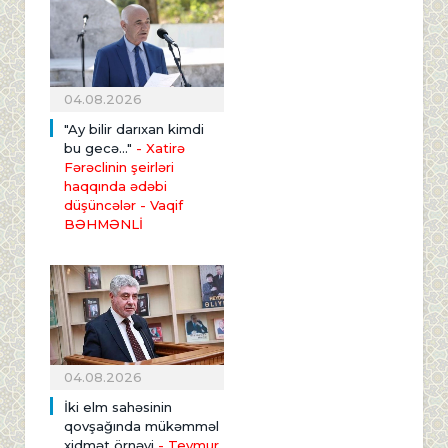
04.08.2026
"Ay bilir darıxan kimdi
bu gecə..."
- Xatirə
Fərəclinin şeirləri
haqqında ədəbi
düşüncələr - Vaqif
BƏHMƏNLİ
04.08.2026
İki elm sahəsinin
qovşağında mükəmməl
xidmət örnəyi
- Teymur