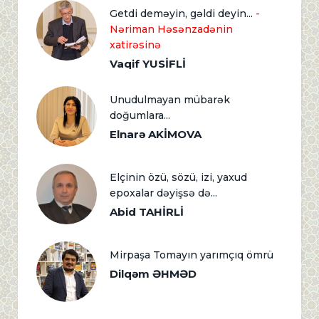
Getdi deməyin, gəldi deyin...
-
Nəriman Həsənzadənin
xatirəsinə
Vaqif YUSİFLİ
Unudulmayan mübarək
doğumlara...
Elnarə AKİMOVA
Elçinin özü, sözü, izi, yaxud
epoxalar dəyişsə də...
Abid TAHİRLİ
Mirpaşa Tomayın yarımçıq ömrü
Dilqəm ƏHMƏD