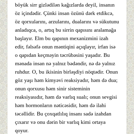
böyük sirr gizlədilən kağızlarda deyil, insanın
öz içindədir. Çünki insan özünü dərk etdikcə,
öz qorxularını, arzularını, dualarını və sükutunu
anladıqca, o, artıq bu sirrin qapısını aralamağa
başlayır. Elm bu qapının mexanizmini izah
edir, fəlsəfə onun məntiqini açıqlayır, irfan isə
o qapıdan keçməyin təcrübəsini yaşadır. Bu
mənada insan nə yalnız bədəndir, nə də yalnız
ruhdur. O, bu ikisinin birləşdiyi nöqtədir. Onun
göz yaşı həm kimyəvi reaksiyadır, həm də dua;
onun qorxusu həm sinir sisteminin
reaksiyasıdır, həm də varlıq sualı; onun sevgisi
həm hormonların nəticəsidir, həm də ilahi
təcəllidir. Bu çoxqatlılıq insanı sadə izahdan
çıxarır və onu dərin bir varlıq kimi ortaya
qoyur.