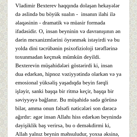
Vladimir Bexterev haqqında dolaşan hekayələr
də əslində bu böyük sualın - insanın ilahi ilə
əlaqəsinin - dramatik və müasir formada
ifadəsidir. O, insan beyninin və davranışının ən
dərin mexanizmlərini öyrənmək istəyirdi və bu
yolda dini təcrübənin psixofizioloji tərəflərinə
toxunmadan keçmək mümkün deyildi.
Bexterevin müşahidələri göstərirdi ki, insan
dua edərkən, hipnoz vəziyyətində olarkən və ya
emosional yüksəliş yaşadıqda beyin fərqli
işləyir, sanki başqa bir ritmə keçir, başqa bir
səviyyəyə bağlanır. Bu müşahidə sadə görünə
bilər, amma onun fəlsəfi nəticələri son dərəcə
ağırdır: əgər insan Allahı hiss edərkən beynində
dəyişiklik baş verirsə, bu o deməkdirmi ki,
Allah yalnız beynin məhsuludur, yoxsa əksinə,