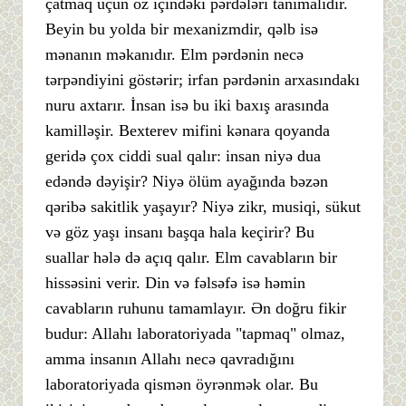
çatmaq üçün öz içindəki pərdələri tanımalıdır.
Beyin bu yolda bir mexanizmdir, qəlb isə
mənanın məkanıdır. Elm pərdənin necə
tərpəndiyini göstərir; irfan pərdənin arxasındakı
nuru axtarır. İnsan isə bu iki baxış arasında
kamilləşir. Bexterev mifini kənara qoyanda
geridə çox ciddi sual qalır: insan niyə dua
edəndə dəyişir? Niyə ölüm ayağında bəzən
qəribə sakitlik yaşayır? Niyə zikr, musiqi, sükut
və göz yaşı insanı başqa hala keçirir? Bu
suallar hələ də açıq qalır. Elm cavabların bir
hissəsini verir. Din və fəlsəfə isə həmin
cavabların ruhunu tamamlayır. Ən doğru fikir
budur: Allahı laboratoriyada "tapmaq" olmaz,
amma insanın Allahı necə qavradığını
laboratoriyada qismən öyrənmək olar. Bu