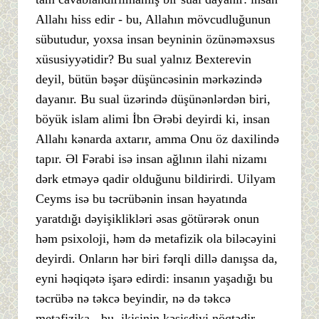
Allahı hiss edir - bu, Allahın mövcudluğunun
sübutudur, yoxsa insan beyninin özünəməxsus
xüsusiyyətidir? Bu sual yalnız Bexterevin
deyil, bütün bəşər düşüncəsinin mərkəzində
dayanır. Bu sual üzərində düşünənlərdən biri,
böyük islam alimi İbn Ərəbi deyirdi ki, insan
Allahı kənarda axtarır, amma Onu öz daxilində
tapır. Əl Fərabi isə insan ağlının ilahi nizamı
dərk etməyə qadir olduğunu bildirirdi. Uilyam
Ceyms isə bu təcrübənin insan həyatında
yaratdığı dəyişiklikləri əsas götürərək onun
həm psixoloji, həm də metafizik ola biləcəyini
deyirdi. Onların hər biri fərqli dillə danışsa da,
eyni həqiqətə işarə edirdi: insanın yaşadığı bu
təcrübə nə təkcə beyindir, nə də təkcə
metafizika - bu, ikisinin kəsişdiyi nöqtədir.