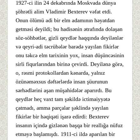
1927-ci ilin 24 dekabrında Moskvada dünya
şöhrətli alim Vladimir Bexterev vəfat etdi.
Onun ölümü adi bir elm adamının həyatdan
getməsi deyildi; bu hadisənin ətrafında dolaşan
söz-söhbətlər, gizli qeydlər haqqında deyilənlər
və qeyri-adi təcrübələr barədə yayılan fikirlər
onu təkcə elm tarixinin yox, insan düşüncəsinin
sirli fiqurlarından birinə çevirdi. Deyilənə görə,
o, rəsmi protokollardan kənarda, yalnız
özünəməxsus dəftərlərdə insan şüurunun
sərhədlərini aşan müşahidələr aparırdı. Bu
qeydlər heç vaxt tam şəkildə ictimaiyyətə
çatmadı, amma parçalar şəklində yayılan
fikirlər bir həqiqəti işarə edirdi: Bexterev
insanın içində gizlənən başqa bir reallığa nüfuz
etməyə başlamışdı. 1911-ci ildə aparılan bir