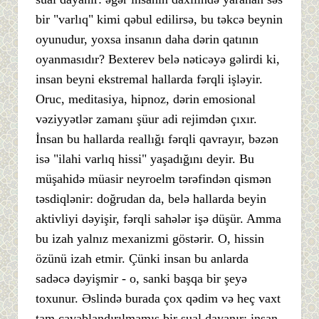
bir "varlıq" kimi qəbul edilirsə, bu təkcə beynin
oyunudur, yoxsa insanın daha dərin qatının
oyanmasıdır? Bexterev belə nəticəyə gəlirdi ki,
insan beyni ekstremal hallarda fərqli işləyir.
Oruc, meditasiya, hipnoz, dərin emosional
vəziyyətlər zamanı şüur adi rejimdən çıxır.
İnsan bu hallarda reallığı fərqli qavrayır, bəzən
isə "ilahi varlıq hissi" yaşadığını deyir. Bu
müşahidə müasir neyroelm tərəfindən qismən
təsdiqlənir: doğrudan da, belə hallarda beyin
aktivliyi dəyişir, fərqli sahələr işə düşür. Amma
bu izah yalnız mexanizmi göstərir. O, hissin
özünü izah etmir. Çünki insan bu anlarda
sadəcə dəyişmir - o, sanki başqa bir şeyə
toxunur. Əslində burada çox qədim və heç vaxt
tam cavablandırılmamış bir sual dayanır: insan