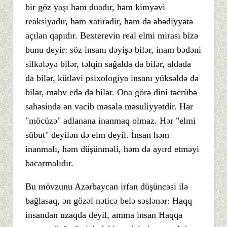
bir göz yaşı həm duadır, həm kimyəvi
reaksiyadır, həm xatirədir, həm də əbədiyyətə
açılan qapıdır. Bexterevin real elmi mirası bizə
bunu deyir: söz insanı dəyişə bilər, inam bədəni
silkələyə bilər, təlqin sağalda da bilər, aldada
da bilər, kütləvi psixologiya insanı yüksəldə də
bilər, məhv edə də bilər. Ona görə dini təcrübə
sahəsində ən vacib məsələ məsuliyyətdir. Hər
"möcüzə" adlanana inanmaq olmaz. Hər "elmi
sübut" deyilən də elm deyil. İnsan həm
inanmalı, həm düşünməli, həm də ayırd etməyi
bacarmalıdır.
Bu mövzunu Azərbaycan irfan düşüncəsi ilə
bağlasaq, ən gözəl nəticə belə səslənər: Haqq
insandan uzaqda deyil, amma insan Haqqa