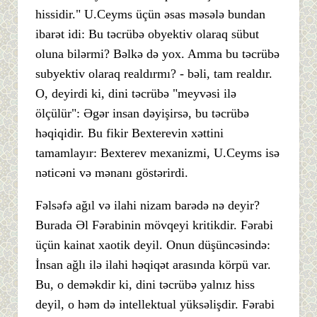
hissidir." U.Ceyms üçün əsas məsələ bundan
ibarət idi: Bu təcrübə obyektiv olaraq sübut
oluna bilərmi? Bəlkə də yox. Amma bu təcrübə
subyektiv olaraq realdırmı? - bəli, tam realdır.
O, deyirdi ki, dini təcrübə "meyvəsi ilə
ölçülür": Əgər insan dəyişirsə, bu təcrübə
həqiqidir. Bu fikir Bexterevin xəttini
tamamlayır: Bexterev mexanizmi, U.Ceyms isə
nəticəni və mənanı göstərirdi.
Fəlsəfə ağıl və ilahi nizam barədə nə deyir?
Burada Əl Fərabinin mövqeyi kritikdir. Fərabi
üçün kainat xaotik deyil. Onun düşüncəsində:
İnsan ağlı ilə ilahi həqiqət arasında körpü var.
Bu, o deməkdir ki, dini təcrübə yalnız hiss
deyil, o həm də intellektual yüksəlişdir. Fərabi