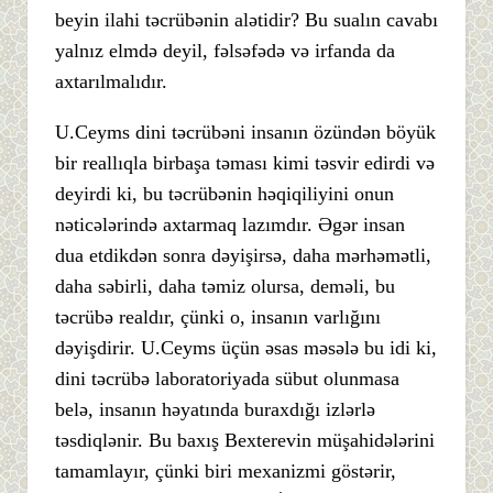
beyin ilahi təcrübənin alətidir? Bu sualın cavabı
yalnız elmdə deyil, fəlsəfədə və irfanda da
axtarılmalıdır.
U.Ceyms dini təcrübəni insanın özündən böyük
bir reallıqla birbaşa təması kimi təsvir edirdi və
deyirdi ki, bu təcrübənin həqiqiliyini onun
nəticələrində axtarmaq lazımdır. Əgər insan
dua etdikdən sonra dəyişirsə, daha mərhəmətli,
daha səbirli, daha təmiz olursa, deməli, bu
təcrübə realdır, çünki o, insanın varlığını
dəyişdirir. U.Ceyms üçün əsas məsələ bu idi ki,
dini təcrübə laboratoriyada sübut olunmasa
belə, insanın həyatında buraxdığı izlərlə
təsdiqlənir. Bu baxış Bexterevin müşahidələrini
tamamlayır, çünki biri mexanizmi göstərir,