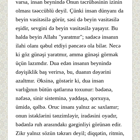
varsa, insan beynində Onun təcrübəsinin izinin
olması təəccüblü deyil. Çünki insan dünyanı da
beyin vasitəsilə görür, səsi də beyin vasitəsilə
eşidir, sevgini də beyin vasitəsilə yaşayır. Bu
halda beyin Allahı "yaratmır"; sadəcə insanın
ilahi olanı qəbul etdiyi pəncərə ola bilər. Necə
ki göz günəşi yaratmır, amma günəşi görmək
üçün lazımdır. Dua edən insanın beynində
dəyişiklik baş verirsə, bu, duanın dəyərini
azaltmır. Əksinə, göstərir ki, dua insan
varlığının bütün qatlarına toxunur: bədənə,
nəfəsə, sinir sisteminə, yaddaşa, qorxuya,
ümidə, qəlbə. Oruc insanı yalnız ac saxlamır;
onun istəklərini tənzimləyir, iradəsini oyadır,
bədənlə ruh arasındakı gərginliyi görünən edir.
Zikr yalnız sözün təkrarı deyil; diqqətin, ritmin,