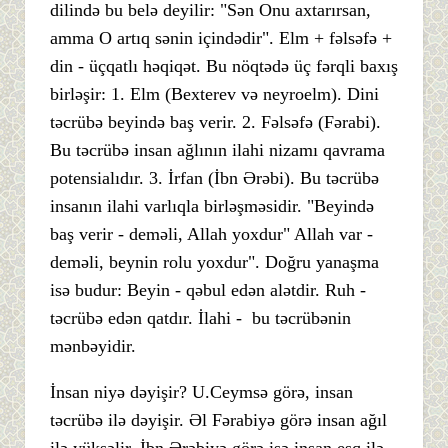
dilində bu belə deyilir: "Sən Onu axtarırsan,
amma O artıq sənin içindədir". Elm + fəlsəfə +
din - üçqatlı həqiqət. Bu nöqtədə üç fərqli baxış
birləşir: 1. Elm (Bexterev və neyroelm). Dini
təcrübə beyində baş verir. 2. Fəlsəfə (Fərabi).
Bu təcrübə insan ağlının ilahi nizamı qavrama
potensialıdır. 3. İrfan (İbn Ərəbi). Bu təcrübə
insanın ilahi varlıqla birləşməsidir. "Beyində
baş verir - deməli, Allah yoxdur" Allah var -
deməli, beynin rolu yoxdur". Doğru yanaşma
isə budur: Beyin - qəbul edən alətdir. Ruh -
təcrübə edən qatdır. İlahi - bu təcrübənin
mənbəyidir.
İnsan niyə dəyişir? U.Ceymsə görə, insan
təcrübə ilə dəyişir. Əl Fərabiyə görə insan ağıl