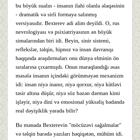
bu böyük sualın - insanın ilahi olanla əlaqəsinin
- dramatik və sirli formaya salınmış
versiyasıdır. Bexterev adi alim deyildi. O, rus
nevrologiyası və psixiatriyasının ən böyük
simalarından biri idi. Beyin, sinir sistemi,
reflekslər, təlqin, hipnoz və insan davranışı
haqqında araşdırmaları onu dünya elminin ön
sıralarına çıxarmışdı. Onun maraqlandığı əsas
məsələ insanın içindəki görünməyən mexanizm
idi: insan niyə inanır, niyə qorxur, niyə kütləvi
təsir altına düşür, niyə söz bəzən dərman kimi
işləyir, niyə dini və emosional yüksəliş bədəndə
real dəyişiklik yarada bilir?
Bu mənada Bexterevin "möcüzəvi sağalmalar"
və təlqin barədə yazıları həqiqətən, mühüm idi.