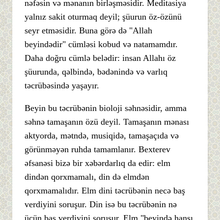
nəfəsin və mənanın birləşməsidir. Meditasiya
yalnız sakit oturmaq deyil; şüurun öz-özünü
seyr etməsidir. Buna görə də "Allah
beyindədir" cümləsi kobud və natamamdır.
Daha doğru cümlə belədir: insan Allahı öz
şüurunda, qəlbində, bədənində və varlıq
təcrübəsində yaşayır.
Beyin bu təcrübənin bioloji səhnəsidir, amma
səhnə tamaşanın özü deyil. Tamaşanın mənası
aktyorda, mətndə, musiqidə, tamaşaçıda və
görünməyən ruhda tamamlanır. Bexterev
əfsanəsi bizə bir xəbərdarlıq da edir: elm
dindən qorxmamalı, din də elmdən
qorxmamalıdır. Elm dini təcrübənin necə baş
verdiyini soruşur. Din isə bu təcrübənin nə
üçün baş verdiyini soruşur. Elm "beyində hansı