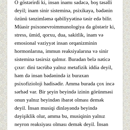
O göstərirdi ki, insan inamı sadəcə, boş təsəlli
deyil; inam sinir sisteminə, psixikaya, bədənin
özünü tənzimləmə qabiliyyətinə təsir edə bilir.
Müasir psixonevroimmunologiya da göstərir ki,
stress, ümid, qorxu, dua, sakitlik, inam və
emosional vəziyyət insan orqanizminin
hormonlarına, immun reaksiyalarına və sinir
sisteminə təsirsiz qalmır. Buradan belə nəticə
çıxır: dini təcrübə yalnız metafizik iddia deyil,
həm də insan bədənində iz buraxan
psixofizioloji hadisədir. Amma burada çox incə
sərhəd var. Bir şeyin beyində izinin görünməsi
onun yalnız beyindən ibarət olması demək
deyil. İnsan musiqi dinləyəndə beyində
dəyişiklik olur, amma bu, musiqinin yalnız
neyron reaksiyası olması demək deyil. İnsan