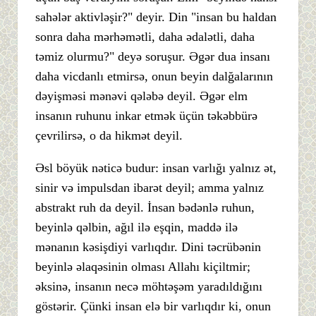
sahələr aktivləşir?" deyir. Din "insan bu haldan
sonra daha mərhəmətli, daha ədalətli, daha
təmiz olurmu?" deyə soruşur. Əgər dua insanı
daha vicdanlı etmirsə, onun beyin dalğalarının
dəyişməsi mənəvi qələbə deyil. Əgər elm
insanın ruhunu inkar etmək üçün təkəbbürə
çevrilirsə, o da hikmət deyil.
Əsl böyük nəticə budur: insan varlığı yalnız ət,
sinir və impulsdan ibarət deyil; amma yalnız
abstrakt ruh da deyil. İnsan bədənlə ruhun,
beyinlə qəlbin, ağıl ilə eşqin, maddə ilə
mənanın kəsişdiyi varlıqdır. Dini təcrübənin
beyinlə əlaqəsinin olması Allahı kiçiltmir;
əksinə, insanın necə möhtəşəm yaradıldığını
göstərir. Çünki insan elə bir varlıqdır ki, onun