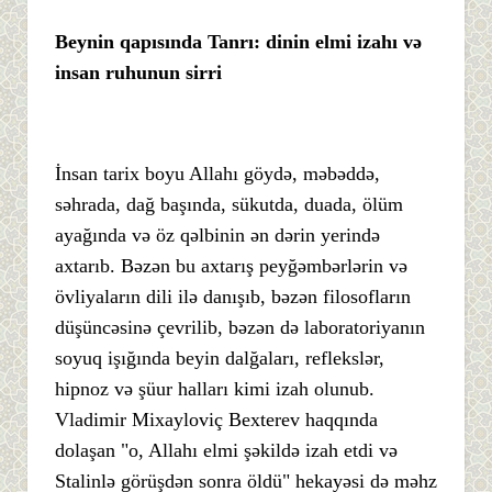
Beynin qapısında Tanrı: dinin elmi izahı və
insan ruhunun sirri
İnsan tarix boyu Allahı göydə, məbəddə,
səhrada, dağ başında, sükutda, duada, ölüm
ayağında və öz qəlbinin ən dərin yerində
axtarıb. Bəzən bu axtarış peyğəmbərlərin və
övliyaların dili ilə danışıb, bəzən filosofların
düşüncəsinə çevrilib, bəzən də laboratoriyanın
soyuq işığında beyin dalğaları, reflekslər,
hipnoz və şüur halları kimi izah olunub.
Vladimir Mixayloviç Bexterev haqqında
dolaşan "o, Allahı elmi şəkildə izah etdi və
Stalinlə görüşdən sonra öldü" hekayəsi də məhz