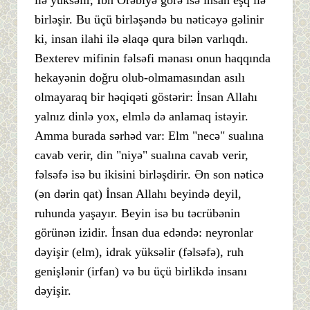
ilə yüksəlir, İbn Ərəbiyə görə isə insan eşq ilə
birləşir. Bu üçü birləşəndə bu nəticəyə gəlinir
ki, insan ilahi ilə əlaqə qura bilən varlıqdı.
Bexterev mifinin fəlsəfi mənası onun haqqında
hekayənin doğru olub-olmamasından asılı
olmayaraq bir həqiqəti göstərir: İnsan Allahı
yalnız dinlə yox, elmlə də anlamaq istəyir.
Amma burada sərhəd var: Elm "necə" sualına
cavab verir, din "niyə" sualına cavab verir,
fəlsəfə isə bu ikisini birləşdirir. Ən son nəticə
(ən dərin qat) İnsan Allahı beyində deyil,
ruhunda yaşayır. Beyin isə bu təcrübənin
görünən izidir. İnsan dua edəndə: neyronlar
dəyişir (elm), idrak yüksəlir (fəlsəfə), ruh
genişlənir (irfan) və bu üçü birlikdə insanı
dəyişir.