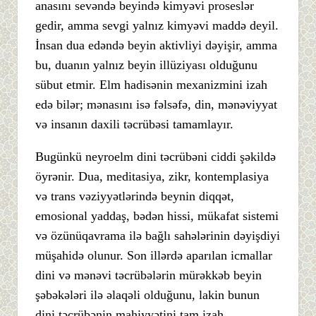
anasını sevəndə beyində kimyəvi proseslər
gedir, amma sevgi yalnız kimyəvi maddə deyil.
İnsan dua edəndə beyin aktivliyi dəyişir, amma
bu, duanın yalnız beyin illüziyası olduğunu
sübut etmir. Elm hadisənin mexanizmini izah
edə bilər; mənasını isə fəlsəfə, din, mənəviyyat
və insanın daxili təcrübəsi tamamlayır.
Bugünkü neyroelm dini təcrübəni ciddi şəkildə
öyrənir. Dua, meditasiya, zikr, kontemplasiya
və trans vəziyyətlərində beynin diqqət,
emosional yaddaş, bədən hissi, mükafat sistemi
və özünüqavrama ilə bağlı sahələrinin dəyişdiyi
müşahidə olunur. Son illərdə aparılan icmallar
dini və mənəvi təcrübələrin mürəkkəb beyin
şəbəkələri ilə əlaqəli olduğunu, lakin bunun
dini təcrübənin mahiyyətini tam izah