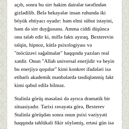
açıb, sonra bu sirr hakim dairələr tərəfindən
gizlədilib. Belə hekayələr insan ruhunda iki
böyük ehtiyacı oyadır: həm elmi sübut istəyini,
həm də sirr duyğusunu. Amma ciddi düşüncə
onu tələb edir ki, miflə faktı ayıraq. Bexterevin
təlqin, hipnoz, kütlə psixologiyası və
"möcüzəvi sağalmalar" haqqında yazıları real
xətdir. Onun "Allah universal enerjidir və beyin
bu enerjiyə qoşulur" kimi konkret ifadələri isə
etibarlı akademik mənbələrdə təsdiqlənmiş fakt
kimi qəbul edilə bilməz.
Stalinlə görüş məsələsi də ayrıca dramatik bir
situasiyadır. Tarixi rəvayətə görə, Bexterev
Stalinlə görüşdən sonra onun psixi vəziyyəti
haqqında təhlükəli fikir söyləmiş, ertəsi gün isə