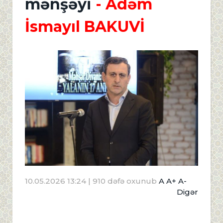
mənşəyi
- Adəm
İsmayıl BAKUVİ
10.05.2026 13:24
| 910 dəfə oxunub
A
A+
A-
Digər