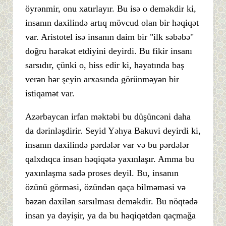
öyrənmir, onu xatırlayır. Bu isə o deməkdir ki,
insanın daxilində artıq mövcud olan bir həqiqət
var. Aristotel isə insanın daim bir "ilk səbəbə"
doğru hərəkət etdiyini deyirdi. Bu fikir insanı
sarsıdır, çünki o, hiss edir ki, həyatında baş
verən hər şeyin arxasında görünməyən bir
istiqamət var.
Azərbaycan irfan məktəbi bu düşüncəni daha
da dərinləşdirir. Seyid Yəhya Bakuvi deyirdi ki,
insanın daxilində pərdələr var və bu pərdələr
qalxdıqca insan həqiqətə yaxınlaşır. Amma bu
yaxınlaşma sadə proses deyil. Bu, insanın
özünü görməsi, özündən qaça bilməməsi və
bəzən daxilən sarsılması deməkdir. Bu nöqtədə
insan ya dəyişir, ya da bu həqiqətdən qaçmağa