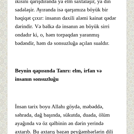
ikisini qarışdıranda ya elm saxtalaşır, ya din
sadələşir. Ayıranda isə qarşımıza böyük bir
həqiqət çıxır: insanın daxili aləmi kainat qədər
dərindir. Və bəlkə də insanın ən böyük sirri
ondadır ki, o, həm torpaqdan yaranmış
bədəndir, həm də sonsuzluğa açılan sualdır.
Beynin qapısında Tanrı: elm, irfan və
insanın sonsuzluğu
İnsan tarix boyu Allahı göydə, məbəddə,
səhrada, dağ başında, sükutda, duada, ölüm
ayağında və öz qəlbinin ən dərin yerində
axtarıb. Bu axtarış bəzən peyğəmbərlərin dili