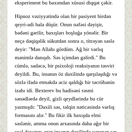
eksperiment bu baxımdan xüsusi diqqət çəkir.
Hipnoz vəziyyətində olan bir pasiyent birdən
qeyri-adi hala düşür. Onun nəfəsi dəyişir,
bədəni gərilir, baxışları boşluğa yönəlir. Bir
neçə dəqiqəlik sükutdan sonra o, titrəyən səslə
deyir: "Mən Allahı gördüm. Ağ bir varlıq
mənimlə danışdı. Səs içimdən gəlirdi." Bu
cümlə, sadəcə, bir psixoloji reaksiyanın təsviri
deyildi. Bu, insanın öz daxilində qarşılaşdığı və
sözlə ifadə etməkdə aciz qaldığı bir təcrübənin
izahı idi. Bexterev bu hadisəni rəsmi
sənədlərdə deyil, gizli qeydlərində bu cür
yazmışdı: "Daxili səs, təlqin nəticəsində varlıq
formasını alır." Bu fikir ilk baxışda elmi
səslənir, amma onun arxasında daha ağır bir
sual dayanır: əgər insanın daxilində yaranan səs