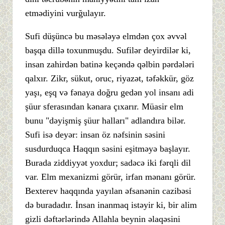
etmədiyini vurğulayır.
Sufi düşüncə bu məsələyə elmdən çox əvvəl
başqa dillə toxunmuşdu. Sufilər deyirdilər ki,
insan zahirdən batinə keçəndə qəlbin pərdələri
qalxır. Zikr, sükut, oruc, riyazət, təfəkkür, göz
yaşı, eşq və fənaya doğru gedən yol insanı adi
şüur sferasından kənara çıxarır. Müasir elm
bunu "dəyişmiş şüur halları" adlandıra bilər.
Sufi isə deyər: insan öz nəfsinin səsini
susdurduqca Haqqın səsini eşitməyə başlayır.
Burada ziddiyyət yoxdur; sadəcə iki fərqli dil
var. Elm mexanizmi görür, irfan mənanı görür.
Bexterev haqqında yayılan əfsanənin cazibəsi
də buradadır. İnsan inanmaq istəyir ki, bir alim
gizli dəftərlərində Allahla beynin əlaqəsini