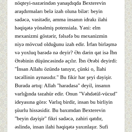
nöqteyi-nəzərindən yanaşdıqda Bexterevin
araşdırmaları belə izah oluna bilər: beyin
sadəcə, vasitədir, amma insanın idrakı ilahi
həqiqətə yönəlmiş potensiala. Yəni: elm
mexanizmi göstərir, fəlsəfə bu mexanizmin
niyə mövcud olduğunu izah edir. İrfan birləşmə
və yoxluq barədə nə deyir? Ən dərin qat isə İbn
Ərəbinin düşüncəsində açılır. İbn Ərəbi deyirdi:
"İnsan Allahı özündə tanıyır, çünki o, İlahi
təcəllinin aynasıdır." Bu fikir hər şeyi dəyişir.
Burada artıq: Allah "haradasa" deyil, insanın
varlığında təzahür edir. Onun "Vəhdətül-vücud"
ideyasına görə: Varlıq birdir, insan bu birliyin
şüurlu hissəsidir. Bu baxımdan Bexterevin
"beyin dəyişir" fikri sadəcə, zahiri qatdır,
əslində, insan ilahi həqiqətə yaxınlaşır. Sufi