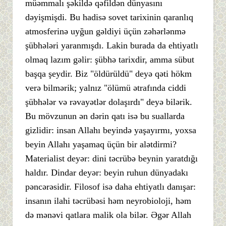
müəmmalı şəkildə qəfildən dünyasını
dəyişmişdi. Bu hadisə sovet tarixinin qaranlıq
atmosferinə uyğun gəldiyi üçün zəhərlənmə
şübhələri yaranmışdı. Lakin burada da ehtiyatlı
olmaq lazım gəlir: şübhə tarixdir, amma sübut
başqa şeydir. Biz "öldürüldü" deyə qəti hökm
verə bilmərik; yalnız "ölümü ətrafında ciddi
şübhələr və rəvayətlər dolaşırdı" deyə bilərik.
Bu mövzunun ən dərin qatı isə bu suallarda
gizlidir: insan Allahı beyində yaşayırmı, yoxsa
beyin Allahı yaşamaq üçün bir alətdirmi?
Materialist deyər: dini təcrübə beynin yaratdığı
haldır. Dindar deyər: beyin ruhun dünyadakı
pəncərəsidir. Filosof isə daha ehtiyatlı danışar:
insanın ilahi təcrübəsi həm neyrobioloji, həm
də mənəvi qatlara malik ola bilər. Əgər Allah