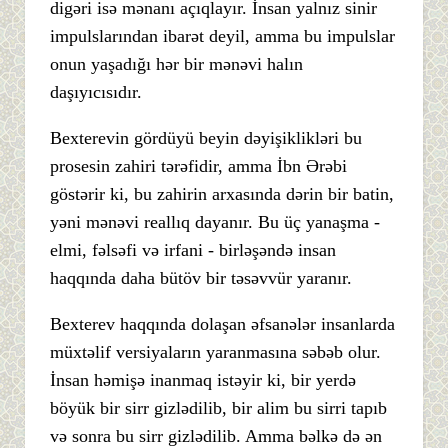
digəri isə mənanı açıqlayır. İnsan yalnız sinir
impulslarından ibarət deyil, amma bu impulslar
onun yaşadığı hər bir mənəvi halın
daşıyıcısıdır.
Bexterevin gördüyü beyin dəyişiklikləri bu
prosesin zahiri tərəfidir, amma İbn Ərəbi
göstərir ki, bu zahirin arxasında dərin bir batin,
yəni mənəvi reallıq dayanır. Bu üç yanaşma -
elmi, fəlsəfi və irfani - birləşəndə insan
haqqında daha bütöv bir təsəvvür yaranır.
Bexterev haqqında dolaşan əfsanələr insanlarda
müxtəlif versiyaların yaranmasına səbəb olur.
İnsan həmişə inanmaq istəyir ki, bir yerdə
böyük bir sirr gizlədilib, bir alim bu sirri tapıb
və sonra bu sirr gizlədilib. Amma bəlkə də ən