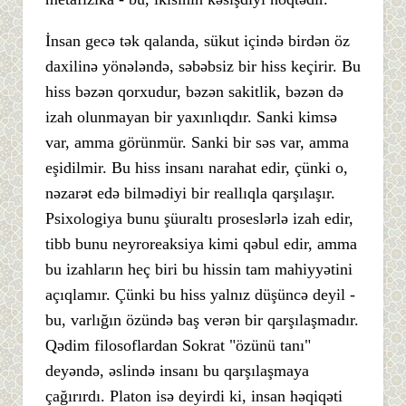
İnsan gecə tək qalanda, sükut içində birdən öz
daxilinə yönələndə, səbəbsiz bir hiss keçirir. Bu
hiss bəzən qorxudur, bəzən sakitlik, bəzən də
izah olunmayan bir yaxınlıqdır. Sanki kimsə
var, amma görünmür. Sanki bir səs var, amma
eşidilmir. Bu hiss insanı narahat edir, çünki o,
nəzarət edə bilmədiyi bir reallıqla qarşılaşır.
Psixologiya bunu şüuraltı proseslərlə izah edir,
tibb bunu neyroreaksiya kimi qəbul edir, amma
bu izahların heç biri bu hissin tam mahiyyətini
açıqlamır. Çünki bu hiss yalnız düşüncə deyil -
bu, varlığın özündə baş verən bir qarşılaşmadır.
Qədim filosoflardan Sokrat "özünü tanı"
deyəndə, əslində insanı bu qarşılaşmaya
çağırırdı. Platon isə deyirdi ki, insan həqiqəti