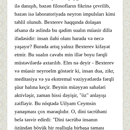
ilə danışıb, bəzən filosofların fikrinə çevrilib,
bəzən isə laboratoriyada neyron impulsları kimi
təhlil olunub. Bexterev haqqında dolaşan
əfsanə də əslində bu qədim sualın müasir dillə
ifadəsidir: insan ilahi olanı harada və necə
yaşayır? Burada artıq yalnız Bexterev kifayət
etmir. Bu sualın cavabı min illər boyu fərqli
müstəvilərdə axtarılıb. Elm nə deyir - Bexterev
və müasir neyroelm göstərir ki, insan dua, zikr,
meditasiya və ya ekstremal vəziyyətlərdə fərqli
şüur halına keçir. Beynin müəyyən sahələri
aktivləşir, zaman hissi dəyişir, "öz" anlayışı
zəifləyir. Bu nöqtədə Uilyam Ceymsin
yanaşması çox maraqlıdır. O, dini təcrübəni
belə təsvir edirdi: "Dini təcrübə insanın
özündən böyük bir reallıqla birbaşa təması