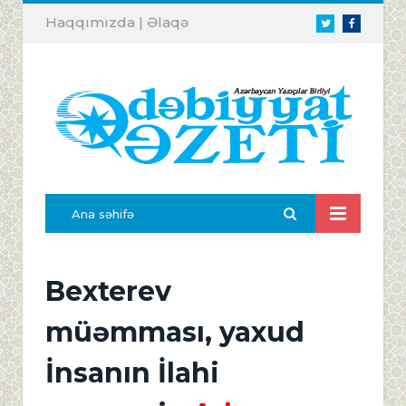
Haqqımızda
|
Əlaqə
Twitter
Facebook
Ana səhifə
Bexterev
müəmması, yaxud
İnsanın İlahi