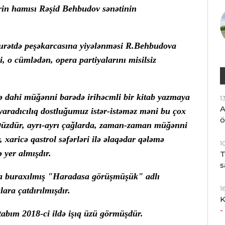
ərin hamısı Rəşid Behbudov sənətinin
urətdə peşəkarcasına yiyələnməsi R.Behbudova
i, o cümlədən, opera partiyalarını misilsiz
də dahi müğənni barədə irihəcmli bir kitab yazmaya
1
A
aradıcılıq dostluğumuz istər-istəməz məni bu çox
ö
. Düzdür, ayrı-ayrı çağlarda, zaman-zaman müğənni
, xaricə qastrol səfərləri ilə əlaqədar qələmə
1
 yer almışdır.
T
s
da buraxılmış "Haradasa görüşmüşük" adlı
1
ra çatdırılmışdır.
K
-
itabım 2018-ci ildə işıq üzü görmüşdür.