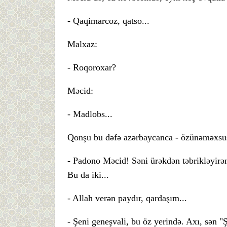
- Qaqimarcoz, qatso...
Malxaz:
- Roqoroxar?
Məcid:
- Madlobs...
Qonşu bu dəfə azərbaycanca - özünəməxsus 
- Padono Məcid! Səni ürəkdən təbrikləyirəm
Bu da iki...
- Allah verən paydır, qardaşım...
- Şeni geneşvali, bu öz yerində. Axı, sən 