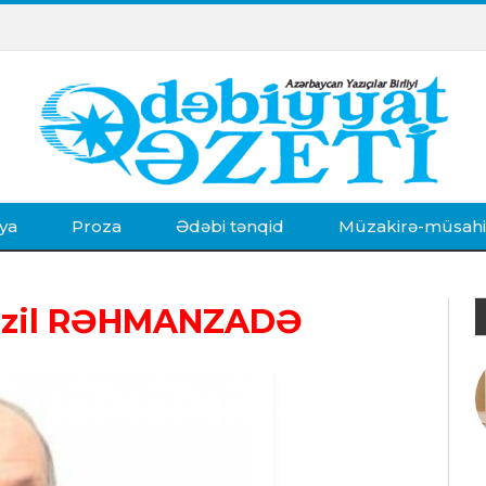
ya
Proza
Ədəbi tənqid
Müzakirə-müsah
azil RƏHMANZADƏ