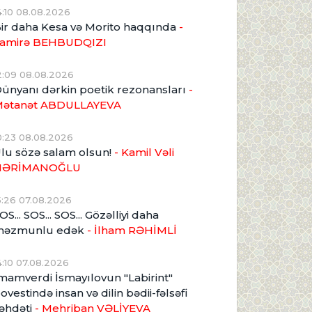
4:10 08.08.2026
ir daha Kesa və Morito haqqında
-
amirə BEHBUDQIZI
2:09 08.08.2026
ünyanı dərkin poetik rezonansları
-
ətanət ABDULLAYEVA
0:23 08.08.2026
lu sözə salam olsun!
- Kamil Vəli
NƏRİMANOĞLU
5:26 07.08.2026
OS... SOS... SOS... Gözəlliyi daha
məzmunlu edək
- İlham RƏHİMLİ
4:10 07.08.2026
mamverdi İsmayılovun "Labirint"
ovestində insan və dilin bədii-fəlsəfi
əhdəti
- Mehriban VƏLİYEVA