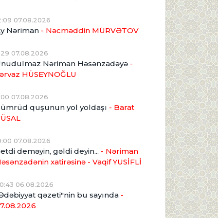
2:09 07.08.2026
y Nəriman
- Nəcməddin MÜRVƏTOV
1:29 07.08.2026
nudulmaz Nəriman Həsənzadəyə
-
ərvaz HÜSEYNOĞLU
1:00 07.08.2026
ümrüd quşunun yol yoldaşı
- Barat
VÜSAL
0:00 07.08.2026
etdi deməyin, gəldi deyin...
- Nəriman
əsənzadənin xatirəsinə
- Vaqif YUSİFLİ
0:43 06.08.2026
Ədəbiyyat qəzeti"nin bu sayında
-
7.08.2026