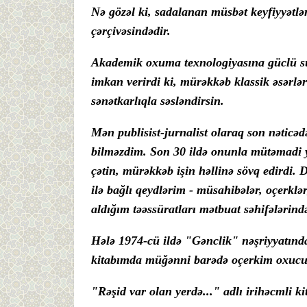
Nə gözəl ki, sadalanan müsbət keyfiyyətl
çərçivəsindədir.
Akademik oxuma texnologiyasına güclü s
imkan verirdi ki, mürəkkəb klassik əsərlər
sənətkarlıqla səsləndirsin.
Mən publisist-jurnalist olaraq son nəticə
bilməzdim. Son 30 ildə onunla mütəmadi y
çətin, mürəkkəb işin həllinə sövq edirdi
ilə bağlı qeydlərim - müsahibələr, oçerklər
aldığım təəssüratları mətbuat səhifələrində
Hələ 1974-cü ildə "Gənclik" nəşriyyatın
kitabımda müğənni barədə oçerkim oxucula
"Rəşid var olan yerdə..." adlı irihəcmli k