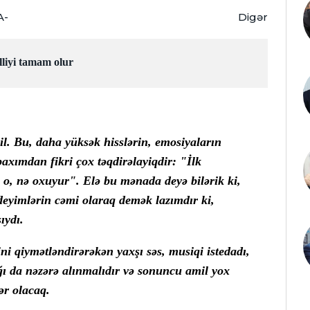
A-
Digər
liyi tamam olur
l. Bu, daha yüksək hisslərin, emosiyaların
baxımdan fikri çox təqdirəlayiqdir: "İlk
 o, nə oxuyur". Elə bu mənada deyə bilərik ki,
 deyimlərin cəmi olaraq demək lazımdır ki,
ıydı.
ni qiymətləndirərəkən yaxşı səs, musiqi istedadı,
ğı da nəzərə alınmalıdır və sonuncu amil yox
ər olacaq.