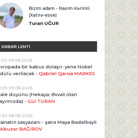
Bizim adam - Rasim Kərimli
(Xatirə-esse)
Turan UĞUR
XƏBƏR LENTİ
3:20 09.08.2026
vropada bir kabus dolaşır: yenə Nobel
dülü veriləcək
- Qabriel Qarsia MARKES
0:09 09.08.2026
ale düyünü (Hekayə; Əvvəli ötən
ayımızda)
- Gül TURAN
6:20 08.08.2026
ainatın səsyazanı - şairə Maya Bədəlbəyli
 Abuzər BAĞIROV