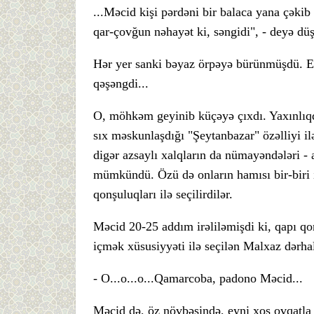
...Məcid kişi pərdəni bir balaca yana çəki
qar-çovğun nəhayət ki, səngidi", - deyə dü
Hər yer sanki bəyaz örpəyə bürünmüşdü. El
qəşəngdi...
O, möhkəm geyinib küçəyə çıxdı. Yaxınlıqd
sıx məskunlaşdığı "Şeytanbazar" özəlliyi il
digər azsaylı xalqların da nümayəndələri - a
mümkündü. Özü də onların hamısı bir-biri 
qonşuluqları ilə seçilirdilər.
Məcid 20-25 addım irəliləmişdi ki, qapı qo
içmək xüsusiyyəti ilə seçilən Malxaz dərh
- O...o...o...Qamarcoba, padono Məcid...
Məcid də, öz növbəsində, eyni xoş ovqatla 