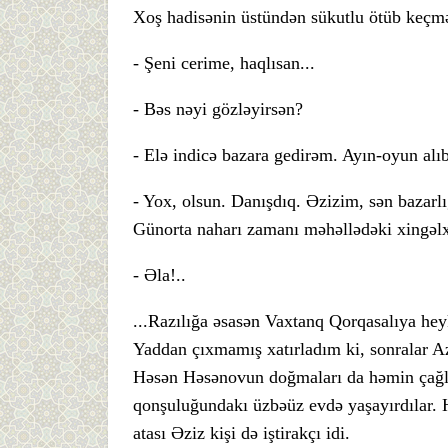
Xoş hadisənin üstündən sükutlu ötüb keçm
- Şeni cerime, haqlısan...
- Bəs nəyi gözləyirsən?
- Elə indicə bazara gedirəm. Ayın-oyun alı
- Yox, olsun. Danışdıq. Əzizim, sən bazar
Günorta naharı zamanı məhəllədəki xingəlx
- Əla!..
...Razılığa əsasən Vaxtanq Qorqasalıya hey
Yaddan çıxmamış xatırladım ki, sonralar A
Həsən Həsənovun doğmaları da həmin çağ
qonşuluğundakı üzbəüz evdə yaşayırdılar.
atası Əziz kişi də iştirakçı idi.