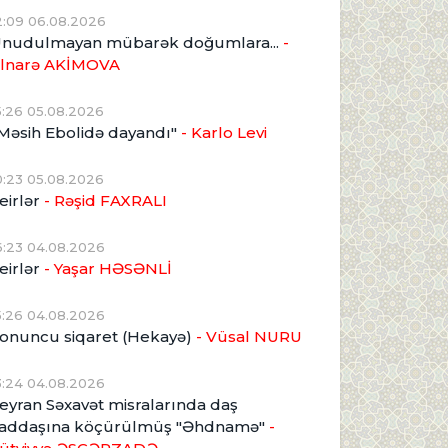
2:09 06.08.2026
nudulmayan mübarək doğumlara...
-
lnarə AKİMOVA
5:26 05.08.2026
Məsih Ebolidə dayandı"
- Karlo Levi
0:23 05.08.2026
eirlər
- Rəşid FAXRALI
6:23 04.08.2026
eirlər
- Yaşar HƏSƏNLİ
5:26 04.08.2026
onuncu siqaret (Hekayə)
- Vüsal NURU
3:24 04.08.2026
eyran Səxavət misralarında daş
addaşına köçürülmüş "Əhdnamə"
-