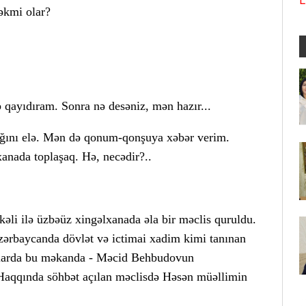
L
əkmi olar?
b qayıdıram. Sonra nə desəniz, mən hazır...
lığını elə. Mən də qonum-qonşuya xəbər verim.
anada toplaşaq. Hə, necədir?..
kəli ilə üzbəüz xingəlxanada əla bir məclis quruldu.
zərbaycanda dövlət və ictimai xadim kimi tanınan
larda bu məkanda - Məcid Behbudovun
 Haqqında söhbət açılan məclisdə Həsən müəllimin