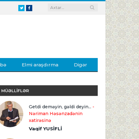
Twitter
Facebook
ibə
Elmi araşdırma
Digər
MÜƏLLİFLƏR
Getdi deməyin, gəldi deyin...
-
Nəriman Həsənzadənin
xatirəsinə
Vaqif YUSİFLİ