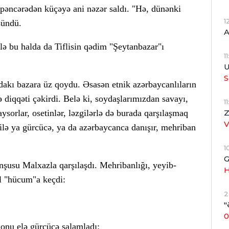
b pəncərədən küçəyə ani nəzər saldı. "Hə, dünənki
1
şündü.
A
ə bu halda da Tiflisin qədim "Şeytanbazar"ı
1
U
S
akı bazara üz qoydu. Əsasən etnik azərbaycanlıların
ə diqqəti çəkirdi. Belə ki, soydaşlarımızdan savayı,
1
ysorlar, osetinlər, ləzgilərlə də burada qarşılaşmaq
Z
ilə ya gürcücə, ya da azərbaycanca danışır, mehriban
1
G
nşusu Malxazla qarşılaşdı. Mehribanlığı, yeyib-
H
al "hücum"a keçdi:
2
"
0
onu elə gürcücə salamladı: