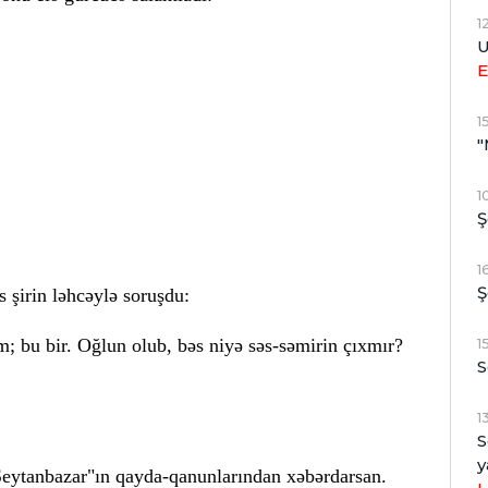
1
U
E
1
"
1
Ş
1
Ş
şirin ləhcəylə soruşdu:
; bu bir. Oğlun olub, bəs niyə səs-səmirin çıxmır?
1
S
1
S
y
"Şeytanbazar"ın qayda-qanunlarından xəbərdarsan.