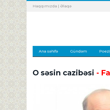
Haqqımızda
|
Əlaqə
Ana səhifə
Gündəm
Poezi
O səsin cazibəsi
- F