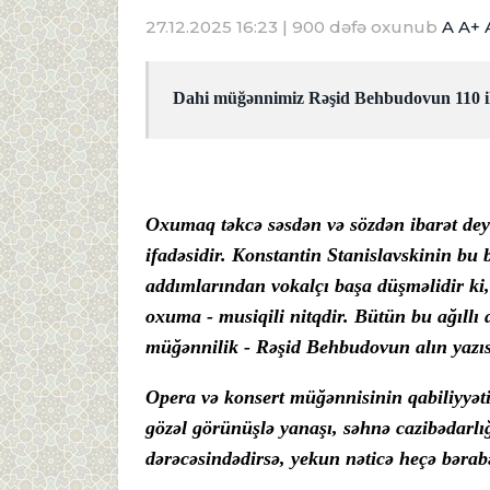
27.12.2025 16:23
| 900 dəfə oxunub
A
A+
Dahi müğənnimiz Rəşid Behbudovun 110 il
Oxumaq təkcə səsdən və sözdən ibarət deyi
ifadəsidir. Konstantin Stanislavskinin bu 
addımlarından vokalçı başa düşməlidir ki,
oxuma - musiqili nitqdir. Bütün bu ağıllı
müğənnilik - Rəşid Behbudovun alın yazıs
Opera və konsert müğənnisinin qabiliyyəti
gözəl görünüşlə yanaşı, səhnə cazibədarlı
dərəcəsindədirsə, yekun nəticə heçə bərab