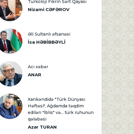
Türkoloji Fikrin Sərt Qayası
Nizami CƏFƏROV
Əli Sultanlı əfsanəsi
İsa HƏBİBBƏYLİ
Acı xəbər
ANAR
Xankəndidə "Türk Dünyası
Həftəsi", Ağdamda təqdim
edilən "İblis" və... türk ruhunun
qələbəsi
Azər TURAN