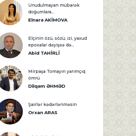
Unudulmayan mübarək
doğumlara...
Elnarə AKİMOVA
Elçinin özü, sözü, izi, yaxud
epoxalar dəyişsə də...
Abid TAHİRLİ
Mirpaşa Tomayın yarımçıq
ömrü
Dilqəm ƏHMƏD
Şairlər kədərlənməsin
Orxan ARAS