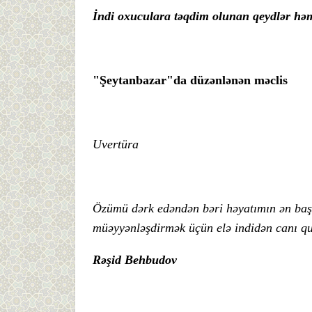
İndi oxuculara təqdim olunan qeydlər həm
"Şeytanbazar"da düzənlənən məclis
Uvertüra
Özümü dərk edəndən bəri həyatımın ən baş
müəyyənləşdirmək üçün elə indidən canı q
Rəşid Behbudov