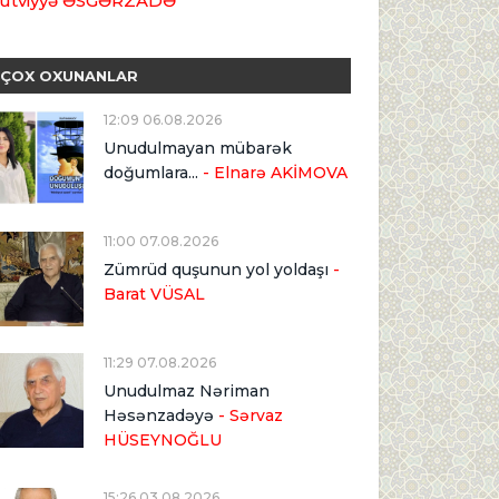
ütviyyə ƏSGƏRZADƏ
ÇOX OXUNANLAR
12:09 06.08.2026
Unudulmayan mübarək
doğumlara...
- Elnarə AKİMOVA
11:00 07.08.2026
Zümrüd quşunun yol yoldaşı
-
Barat VÜSAL
11:29 07.08.2026
Unudulmaz Nəriman
Həsənzadəyə
- Sərvaz
HÜSEYNOĞLU
15:26 03.08.2026