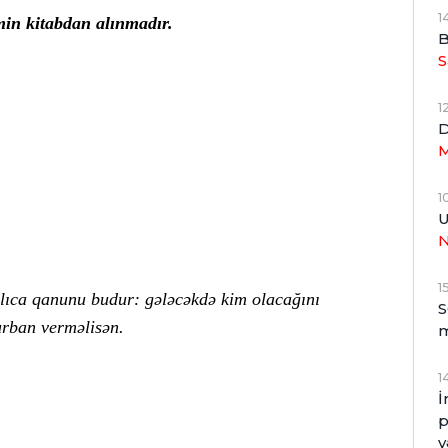
1
in kitabdan alınmadır.
B
S
1
D
M
1
U
1
lıca qanunu budur: gələcəkdə kim olacağını
S
urban verməlisən.
1
İ
p
v