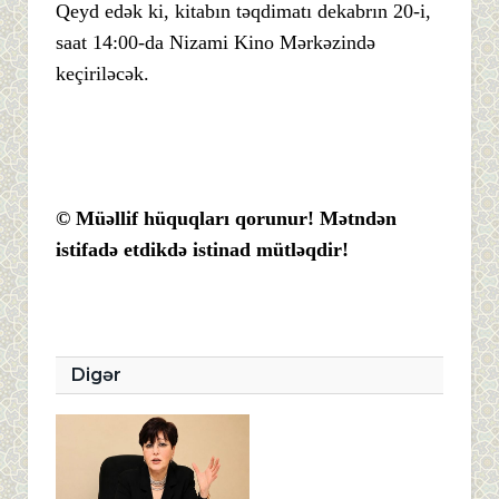
Qeyd edək ki, kitabın təqdimatı dekabrın 20-i,
saat 14:00-da Nizami Kino Mərkəzində
keçiriləcək.
© Müəllif hüquqları qorunur! Mətndən
istifadə etdikdə istinad mütləqdir!
Digər