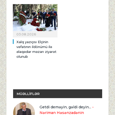
03.08.2026
Xalq yazıçısı Elçinin
vəfatının ildönümü ilə
əlaqədar məzarı ziyarət
olunub
MÜƏLLİFLƏR
Getdi deməyin, gəldi deyin...
-
Nəriman Həsənzadənin