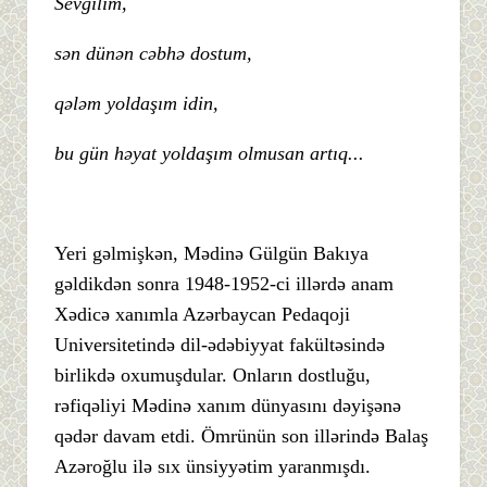
Sevgilim,
sən dünən cəbhə dostum,
qələm yoldaşım idin,
bu gün həyat yoldaşım olmusan artıq...
Yeri gəlmişkən, Mədinə Gülgün Bakıya
gəldikdən sonra 1948-1952-ci illərdə anam
Xədicə xanımla Azərbaycan Pedaqoji
Universitetində dil-ədəbiyyat fakültəsində
birlikdə oxumuşdular. Onların dostluğu,
rəfiqəliyi Mədinə xanım dünyasını dəyişənə
qədər davam etdi. Ömrünün son illərində Balaş
Azəroğlu ilə sıx ünsiyyətim yaranmışdı.