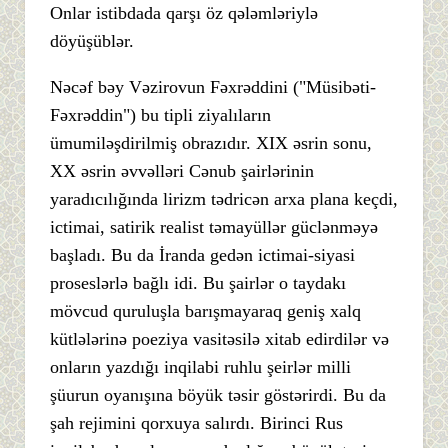
Onlar istibdada qarşı öz qələmləriylə
döyüşüblər.
Nəcəf bəy Vəzirovun Fəxrəddini ("Müsibəti-
Fəxrəddin") bu tipli ziyalıların
ümumiləşdirilmiş obrazıdır. XIX əsrin sonu,
XX əsrin əvvəlləri Cənub şairlərinin
yaradıcılığında lirizm tədricən arxa plana keçdi,
ictimai, satirik realist təmayüllər güclənməyə
başladı. Bu da İranda gedən ictimai-siyasi
proseslərlə bağlı idi. Bu şairlər o taydakı
mövcud quruluşla barışmayaraq geniş xalq
kütlələrinə poeziya vasitəsilə xitab edirdilər və
onların yazdığı inqilabi ruhlu şeirlər milli
şüurun oyanışına böyük təsir göstərirdi. Bu da
şah rejimini qorxuya salırdı. Birinci Rus