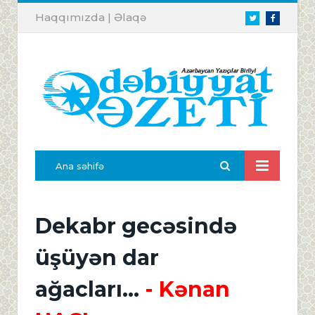
Haqqımızda
|
Əlaqə
Twitter
Facebook
Ana səhifə
Dekabr gecəsində
üşüyən dar
ağacları...
- Kənan