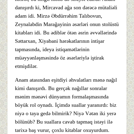
danışırdı ki, Mircavad ağa son dərəcə mütaliəli
adam idi. Mirzə Əbdürrəhim Talıbovun,
Zeynalabdin Marağayinin əsərləri onun stolüstü
kitabları idi. Bu ədiblər ötən əsrin əvvəllərində
Səttarxan, Xiyabani hərəkatlarının intişar
tapmasında, ideya istiqamətlərinin
müəyyənləşməsində öz əsərləriylə iştirak
etmişdilər.
Anam atasından eşitdiyi əhvalatları mənə nağıl
kimi danışırdı. Bu gerçək nağıllar sonralar
mənim mənəvi dünyamın formalaşmasında
böyük rol oynadı. İçimdə suallar yaranırdı: biz
niyə o taya gedə bilmirik? Niyə Vətən iki yerə
bölünüb? Bu suallara cavab tapmaq istəyi ilə
tarixə baş vurur, çoxlu kitablar oxuyurdum.