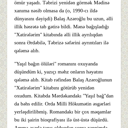
ömür yaşadı. Təbrizi yenidən görmək Mədinə
xanıma nəsib olmasa da (o, 1990-cı ildə
dünyasını dəyişdi) Balaş Azəroğlu bu uzun, əlli
illik həsrətə tab gətirə bildi. Mənə bağışladığı
"Xatirələrim" kitabında əlli illik ayrılıqdan
sonra Ərdəbilə, Təbrizə səfərini ayrıntıları ilə
qələmə alıb.
"Yaşıl bağın ölüləri" romanını oxuyanda
düşündüm ki, yazıçı məhz onların həyatını
qələmə alıb. Kitab rəfindən Balaş Azəroğlunun
"Xatirələrim" kitabını götürüb yenidən
oxudum. Kitabda Mərdəkandakı "Yaşıl bağ"dan
da bəhs edilir. Orda Milli Hökumətin əsgərləri
yerləşdirilibmiş. Romandakı bir çox məqamlar
bu iki şairin bioqrafiyası ilə üst-üstə düşürdü.
Amma əsərlə tanış olduqdan sonra zənnimdə