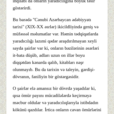
inqilabı da onların yaradıcılığına böyük təsir
göstərirdi.
Bu barədə "Cənubi Azərbaycan ədəbiyyatı
tarixi" (XIX-XX əsrlər) ikicildliyində geniş və
müfəssəl məlumatlar var. Həmin tədqiqatlarda
yaradıcılığı lazımi qədər araşdırılmayan xeyli
sayda şairlər var ki, onların bəzilərinin əsərləri
it-bata düşüb, adları uzun on illər boyu
diqqətdən kənarda qalıb, kitabları nəşr
olunmayıb. Bu da tarixin və taleyin, gərdişi-
dövranın, faniliyin bir göstərgəsidir.
O şairlər elə amansız bir dövrdə yaşadılar ki,
qısa ömür payını mücadilələrdə keçirməyə
məcbur oldular və yaradıcılıqlarıyla istibdadın
kökünü qazdılar. İrtica onların cavan ömürlərini