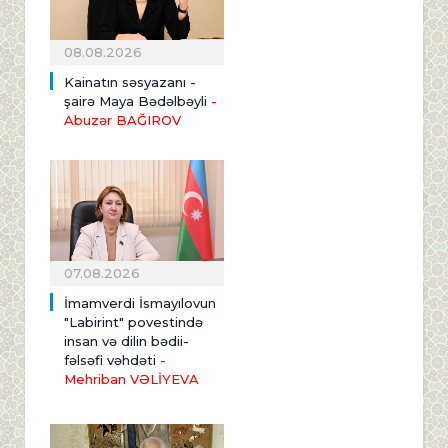
08.08.2026
Kainatın səsyazanı -
şairə Maya Bədəlbəyli
-
Abuzər BAĞIROV
07.08.2026
İmamverdi İsmayılovun
"Labirint" povestində
insan və dilin bədii-
fəlsəfi vəhdəti
-
Mehriban VƏLİYEVA