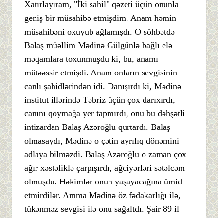
Xatırlayıram, "İki sahil" qəzeti üçün onunla
geniş bir müsahibə etmişdim. Anam həmin
müsahibəni oxuyub ağlamışdı. O söhbətdə
Balaş müəllim Mədinə Gülgünlə bağlı elə
məqamlara toxunmuşdu ki, bu, anamı
mütəəssir etmişdi. Anam onların sevgisinin
canlı şahidlərindən idi. Danışırdı ki, Mədinə
institut illərində Təbriz üçün çox darıxırdı,
canını qoymağa yer tapmırdı, onu bu dəhşətli
intizardan Balaş Azəroğlu qurtardı. Balaş
olmasaydı, Mədinə o çətin ayrılıq dönəmini
adlaya bilməzdi. Balaş Azəroğlu o zaman çox
ağır xəstəliklə çarpışırdı, ağciyərləri sətəlcəm
olmuşdu. Həkimlər onun yaşayacağına ümid
etmirdilər. Amma Mədinə öz fədakarlığı ilə,
tükənməz sevgisi ilə onu sağaltdı. Şair 89 il