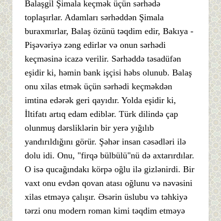
Balaşgil Şimala keçmək üçün sərhədə
toplaşırlar. Adamları sərhəddən Şimala
buraxmırlar, Balaş özünü təqdim edir, Bakıya -
Pişəvəriyə zəng edirlər və onun sərhədi
keçməsinə icazə verilir. Sərhəddə təsadüfən
eşidir ki, həmin bank işçisi həbs olunub. Balaş
onu xilas etmək üçün sərhədi keçməkdən
imtina edərək geri qayıdır. Yolda eşidir ki,
İltifatı artıq edam ediblər. Türk dilində çap
olunmuş dərsliklərin bir yerə yığılıb
yandırıldığını görür. Şəhər insan cəsədləri ilə
dolu idi. Onu, "firqə bülbülü"nü də axtarırdılar.
O isə qucağındakı körpə oğlu ilə gizlənirdi. Bir
vaxt onu evdən qovan atası oğlunu və nəvəsini
xilas etməyə çalışır. Əsərin üslubu və təhkiyə
tərzi onu modern roman kimi təqdim etməyə