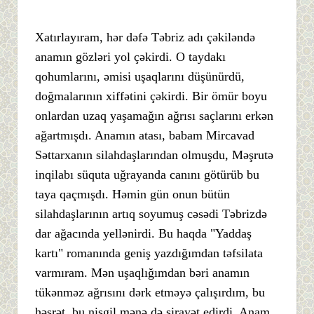
Xatırlayıram, hər dəfə Təbriz adı çəkiləndə
anamın gözləri yol çəkirdi. O taydakı
qohumlarını, əmisi uşaqlarını düşünürdü,
doğmalarının xiffətini çəkirdi. Bir ömür boyu
onlardan uzaq yaşamağın ağrısı saçlarını erkən
ağartmışdı. Anamın atası, babam Mircavad
Səttarxanın silahdaşlarından olmuşdu, Məşrutə
inqilabı süquta uğrayanda canını götürüb bu
taya qaçmışdı. Həmin gün onun bütün
silahdaşlarının artıq soyumuş cəsədi Təbrizdə
dar ağacında yellənirdi. Bu haqda "Yaddaş
kartı" romanında geniş yazdığımdan təfsilata
varmıram. Mən uşaqlığımdan bəri anamın
tükənməz ağrısını dərk etməyə çalışırdım, bu
həsrət, bu nisgil mənə də sirayət edirdi. Anam