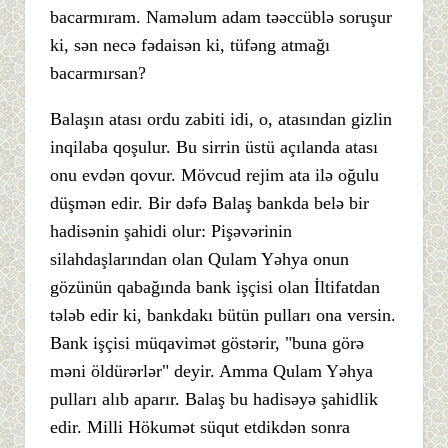
bacarmıram. Naməlum adam təəccüblə soruşur
ki, sən necə fədaisən ki, tüfəng atmağı
bacarmırsan?
Balaşın atası ordu zabiti idi, o, atasından gizlin
inqilaba qoşulur. Bu sirrin üstü açılanda atası
onu evdən qovur. Mövcud rejim ata ilə oğulu
düşmən edir. Bir dəfə Balaş bankda belə bir
hadisənin şahidi olur: Pişəvərinin
silahdaşlarından olan Qulam Yəhya onun
gözünün qabağında bank işçisi olan İltifatdan
tələb edir ki, bankdakı bütün pulları ona versin.
Bank işçisi müqavimət göstərir, "buna görə
məni öldürərlər" deyir. Amma Qulam Yəhya
pulları alıb aparır. Balaş bu hadisəyə şahidlik
edir. Milli Hökumət süqut etdikdən sonra