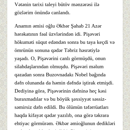
Vətənin tarixi taleyi bütöv mənzərəsi ilə
gözlərim önündə canlandı.
Anamın əmisi oğlu Əkbər Şahab 21 Azər
hərəkatının fəal üzvlərindən idi. Pişəvəri
hökuməti süqut edəndən sonra bu taya keçdi və
ömrünün sonuna qədər Təbriz həsrətiylə
yaşadı. O, Pişəvərini canlı görmüşdü, onun
silahdaşlarından olmuşdu. Pişəvəri məlum
qəzadan sonra Buzovnadakı Nobel bağında
dəfn olunanda da həmin dəfndə iştirak etmişdi.
Dediyinə görə, Pişəvərinin dəfninə heç kəsi
buraxmadılar və bu böyük şəxsiyyət səssiz-
səmirsiz dəfn edildi. Bu ölümün təfərrüatları
haqda kifayət qədər yazılıb, ona görə təkrara
ehtiyac görmürəm. Əkbər əmioğlunun dedikləri