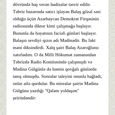
dövründə baş verən hadisələr təsvir edilir.
Təbriz bazarında satıcı işləyən Balaş gözəl səsi
olduğu üçün Azərbaycan Demokrat Firqəsinin
radiosunda diktor kimi çalışmağa başlayır.
Bununla da həyatının faciəli günləri başlayır.
Balaşın sevdiyi qızın adı Mədinədir. Bu fakt
məni diksindirdi. Xalq şairi Balaş Azəroğlunu
xatırladım. O da Milli Hökumət zamanından
Təbrizdə Radio Komitəsində çalışmışdı və
Mədinə Gülgünlə də həmin qovğalı günlərdə
tanış olmuşdu. Sonralar taleyini onunla bağladı,
onlar ailə qurdular. Bu misralar şairin Mədinə
Gülgünə yazdığı "Qələm yoldaşım"
şeirindəndir: