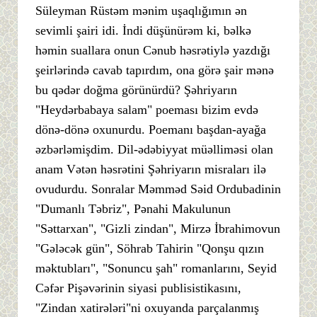
Süleyman Rüstəm mənim uşaqlığımın ən
sevimli şairi idi. İndi düşünürəm ki, bəlkə
həmin suallara onun Cənub həsrətiylə yazdığı
şeirlərində cavab tapırdım, ona görə şair mənə
bu qədər doğma görünürdü? Şəhriyarın
"Heydərbabaya salam" poeması bizim evdə
dönə-dönə oxunurdu. Poemanı başdan-ayağa
əzbərləmişdim. Dil-ədəbiyyat müəlliməsi olan
anam Vətən həsrətini Şəhriyarın misraları ilə
ovudurdu. Sonralar Məmməd Səid Ordubadinin
"Dumanlı Təbriz", Pənahi Makulunun
"Səttarxan", "Gizli zindan", Mirzə İbrahimovun
"Gələcək gün", Söhrab Tahirin "Qonşu qızın
məktubları", "Sonuncu şah" romanlarını, Seyid
Cəfər Pişəvərinin siyasi publisistikasını,
"Zindan xatirələri"ni oxuyanda parçalanmış