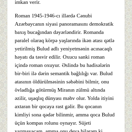
imkan verir.
Roman 1945-1946-cı illərdə Cənubi
Azərbaycanın siyasi panoramasını demokratik
baxış bucağından dəyərləndirir. Romanda
paralel olaraq körpə yaşlarında ikən atası qətlə
yetirilmiş Bulud adlı yeniyetmənin acınacaqlı
həyatı da təsvir edilir. Oxucu sanki roman
içində roman oxuyur. Əslində bu hadisələrin
bir-biri ilə dərin semantik bağlılığı var. Bulud
atasının öldürülməsinin səbəbini bilmir, onu
övladlığa götürmüş Miranın zülmü altında
əzilir, uşaqlıq dünyası məhv olur. Yolda itiyini
axtaran bir qocaya rast gəlir. Bu qocanın
kimliyi sona qədər bilinmir, amma qoca Bulud
üçün kompas rolunu oynayır. Süjeti
yazmayacam, amma onu deyə bilərəm ki,