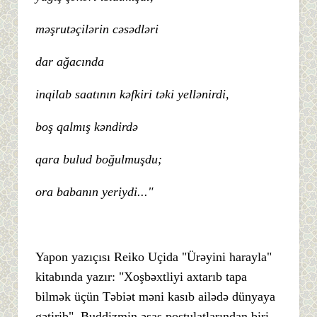
məşrutəçilərin cəsədləri
dar ağacında
inqilab saatının kəfkiri təki yellənirdi,
boş qalmış kəndirdə
qara bulud boğulmuşdu;
ora babanın yeriydi..."
Yapon yazıçısı Reiko Uçida "Ürəyini harayla"
kitabında yazır: "Xoşbəxtliyi axtarıb tapa
bilmək üçün Təbiət məni kasıb ailədə dünyaya
gətirib". Buddizmin əsas postulatlarından biri