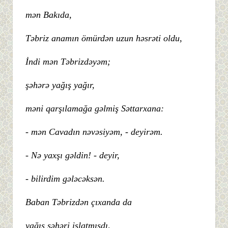
mən Bakıda,
Təbriz anamın ömürdən uzun həsrəti oldu,
İndi mən Təbrizdəyəm;
şəhərə yağış yağır,
məni qarşılamağa gəlmiş Səttarxana:
- mən Cavadın nəvəsiyəm, - deyirəm.
- Nə yaxşı gəldin! - deyir,
- bilirdim gələcəksən.
Baban Təbrizdən çıxanda da
yağış şəhəri islatmışdı,