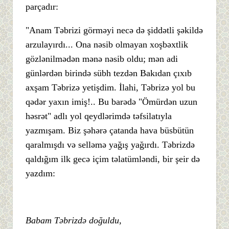
parçadır:
"Anam Təbrizi görməyi necə də şiddətli şəkildə
arzulayırdı... Ona nəsib olmayan xoşbəxtlik
gözlənilmədən mənə nəsib oldu; mən adi
günlərdən birində sübh tezdən Bakıdan çıxıb
axşam Təbrizə yetişdim. İlahi, Təbrizə yol bu
qədər yaxın imiş!.. Bu barədə "Ömürdən uzun
həsrət" adlı yol qeydlərimdə təfsilatıyla
yazmışam. Biz şəhərə çatanda hava büsbütün
qaralmışdı və selləmə yağış yağırdı. Təbrizdə
qaldığım ilk gecə içim təlatümləndi, bir şeir də
yazdım:
Babam Təbrizdə doğuldu,