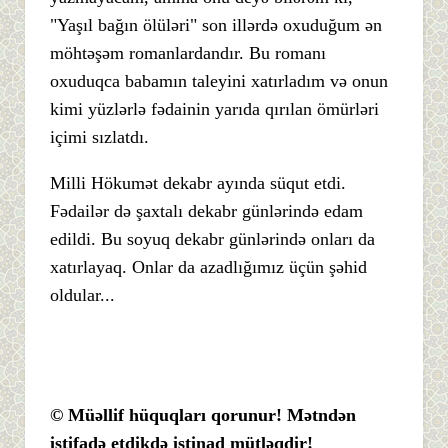
"Yaşıl bağın ölüləri" son illərdə oxuduğum ən
möhtəşəm romanlardandır. Bu romanı
oxuduqca babamın taleyini xatırladım və onun
kimi yüzlərlə fədainin yarıda qırılan ömürləri
içimi sızlatdı.
Milli Hökumət dekabr ayında süqut etdi.
Fədailər də şaxtalı dekabr günlərində edam
edildi. Bu soyuq dekabr günlərində onları da
xatırlayaq. Onlar da azadlığımız üçün şəhid
oldular...
© Müəllif hüquqları qorunur! Mətndən
istifadə etdikdə istinad mütləqdir!