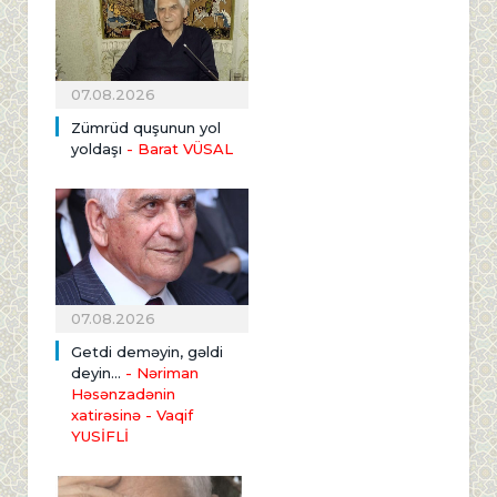
07.08.2026
Zümrüd quşunun yol
yoldaşı
- Barat VÜSAL
07.08.2026
Getdi deməyin, gəldi
deyin...
- Nəriman
Həsənzadənin
xatirəsinə
- Vaqif
YUSİFLİ