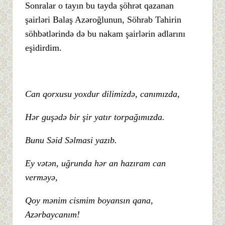
Sonralar o tayın bu tayda şöhrət qazanan
şairləri Balaş Azəroğlunun, Söhrab Tahirin
söhbətlərində də bu nakam şairlərin adlarını
eşidirdim.
Can qorxusu yoxdur dilimizdə, canımızda,
Hər guşədə bir şir yatır torpağımızda.
Bunu Səid Səlmasi yazıb.
Ey vətən, uğrunda hər an hazıram can
verməyə,
Qoy mənim cismim boyansın qana,
Azərbaycanım!