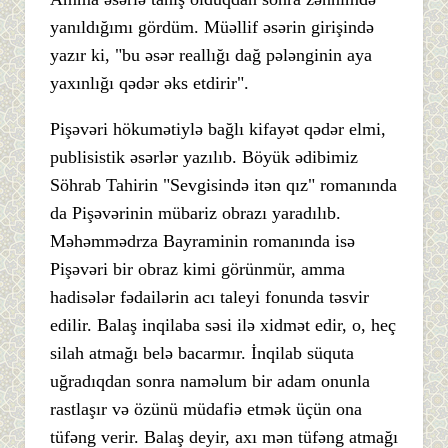
yanıldığımı gördüm. Müəllif əsərin girişində
yazır ki, "bu əsər reallığı dağ pələnginin aya
yaxınlığı qədər əks etdirir".
Pişəvəri hökumətiylə bağlı kifayət qədər elmi,
publisistik əsərlər yazılıb. Böyük ədibimiz
Söhrab Tahirin "Sevgisində itən qız" romanında
da Pişəvərinin mübariz obrazı yaradılıb.
Məhəmmədrza Bayraminin romanında isə
Pişəvəri bir obraz kimi görünmür, amma
hadisələr fədailərin acı taleyi fonunda təsvir
edilir. Balaş inqilaba səsi ilə xidmət edir, o, heç
silah atmağı belə bacarmır. İnqilab süquta
uğradıqdan sonra naməlum bir adam onunla
rastlaşır və özünü müdafiə etmək üçün ona
tüfəng verir. Balaş deyir, axı mən tüfəng atmağı