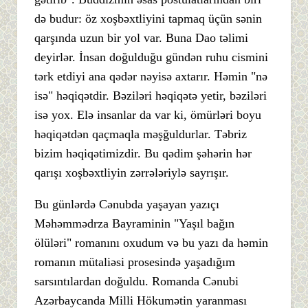
də budur: öz xoşbəxtliyini tapmaq üçün sənin
qarşında uzun bir yol var. Buna Dao təlimi
deyirlər. İnsan doğulduğu gündən ruhu cismini
tərk etdiyi ana qədər nəyisə axtarır. Həmin "nə
isə" həqiqətdir. Bəziləri həqiqətə yetir, bəziləri
isə yox. Elə insanlar da var ki, ömürləri boyu
həqiqətdən qaçmaqla məşğuldurlar. Təbriz
bizim həqiqətimizdir. Bu qədim şəhərin hər
qarışı xoşbəxtliyin zərrələriylə sayrışır.
Bu günlərdə Cənubda yaşayan yazıçı
Məhəmmədrza Bayraminin "Yaşıl bağın
ölüləri" romanını oxudum və bu yazı da həmin
romanın mütaliəsi prosesində yaşadığım
sarsıntılardan doğuldu. Romanda Cənubi
Azərbaycanda Milli Hökumətin yaranması