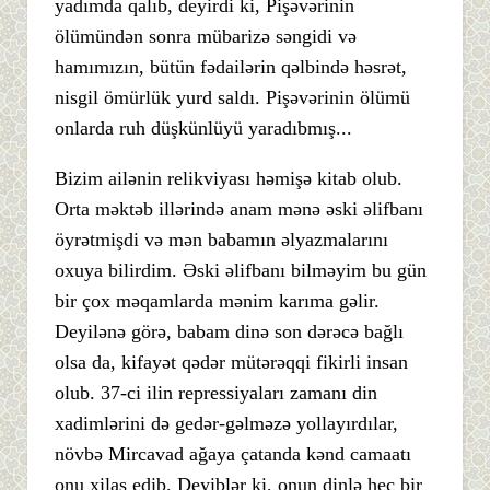
yadımda qalıb, deyirdi ki, Pişəvərinin
ölümündən sonra mübarizə səngidi və
hamımızın, bütün fədailərin qəlbində həsrət,
nisgil ömürlük yurd saldı. Pişəvərinin ölümü
onlarda ruh düşkünlüyü yaradıbmış...
Bizim ailənin relikviyası həmişə kitab olub.
Orta məktəb illərində anam mənə əski əlifbanı
öyrətmişdi və mən babamın əlyazmalarını
oxuya bilirdim. Əski əlifbanı bilməyim bu gün
bir çox məqamlarda mənim karıma gəlir.
Deyilənə görə, babam dinə son dərəcə bağlı
olsa da, kifayət qədər mütərəqqi fikirli insan
olub. 37-ci ilin repressiyaları zamanı din
xadimlərini də gedər-gəlməzə yollayırdılar,
növbə Mircavad ağaya çatanda kənd camaatı
onu xilas edib. Deyiblər ki, onun dinlə heç bir