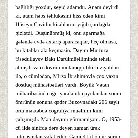
bağlılığı yoxdur, seyid adamdır. Anam deyirdi
ki, atam həbs təhlükəsini hiss edən kimi
Hüseyn Cavidin kitablarını yığıb çardağda
gizlətdi. Düşünübmüş ki, onu aparmağa
gələndə evdə axtarış aparacaqlar, heç olmasa,
bu kitablar ələ keçməsin. Dayım Murtuza
Əsədullayev Bakı Darülmüəllimində təhsil
almışdı və o dövrün mütərəqqi fikirli ziyalıları
ilə, o cümlədən, Mirzə İbrahimovla çox yaxın
dostluq münasibətləri vardı. Böyük Vətən
müharibəsində ağır yaralanıb qayıdandan sonra
ömrünün sonuna qədər Buzovnadakı 206 saylı
orta məktəbdə coğrafiya müəllimi kimi
çalışmışdı. Mən dayımı görməmişəm. O, 1953-
cü ildə sinifdə dərs deyən zaman ürək
tutmasından vəfat edib. Cəmi 41 il ömür sürüb.