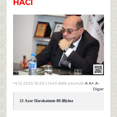
HACI
14.12.2025 16:20
| 1443 dəfə oxunub
A
A+
A-
Digər
21 Azər Hərəkatının 80 illiyinə