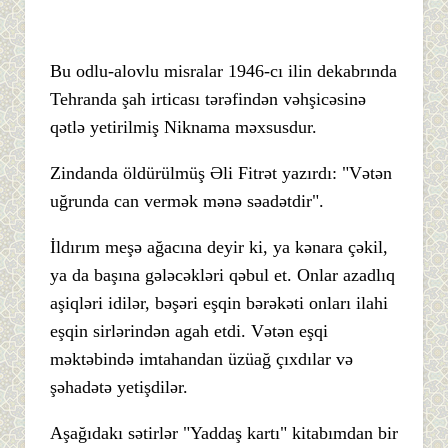
Bu odlu-alovlu misralar 1946-cı ilin dekabrında
Tehranda şah irticası tərəfindən vəhşicəsinə
qətlə yetirilmiş Niknama məxsusdur.
Zindanda öldürülmüş Əli Fitrət yazırdı: "Vətən
uğrunda can vermək mənə səadətdir".
İldırım meşə ağacına deyir ki, ya kənara çəkil,
ya da başına gələcəkləri qəbul et. Onlar azadlıq
aşiqləri idilər, bəşəri eşqin bərəkəti onları ilahi
eşqin sirlərindən agah etdi. Vətən eşqi
məktəbində imtahandan üzüağ çıxdılar və
şəhadətə yetişdilər.
Aşağıdakı sətirlər "Yaddaş kartı" kitabımdan bir