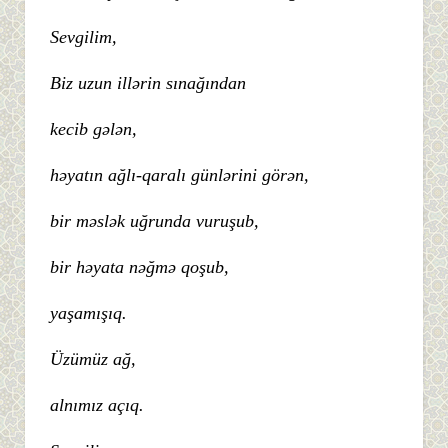
Sevgilim,
Biz uzun illərin sınağından
kecib gələn,
həyatın ağlı-qaralı günlərini görən,
bir məslək uğrunda vuruşub,
bir həyata nəğmə qoşub,
yaşamışıq.
Üzümüz ağ,
alnımız açıq.