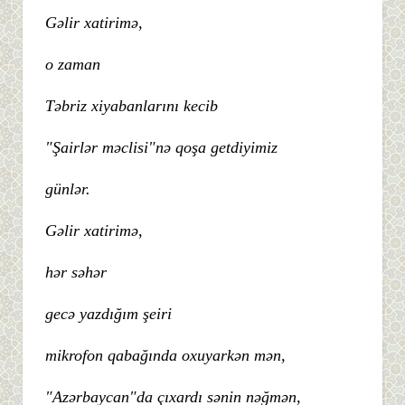
Gəlir xatirimə,
o zaman
Təbriz xiyabanlarını kecib
"Şairlər məclisi"nə qoşa getdiyimiz
günlər.
Gəlir xatirimə,
hər səhər
gecə yazdığım şeiri
mikrofon qabağında oxuyarkən mən,
"Azərbaycan"da çıxardı sənin nəğmən,