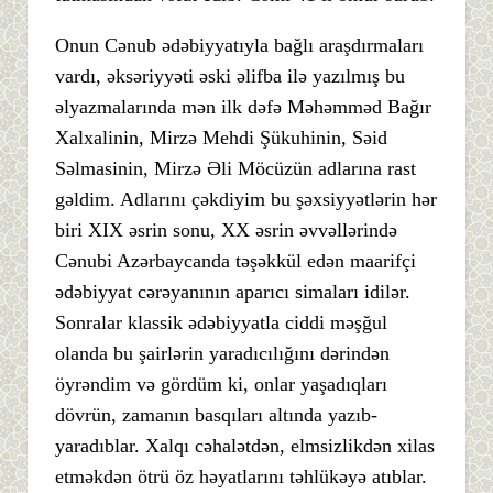
Onun Cənub ədəbiyyatıyla bağlı araşdırmaları
vardı, əksəriyyəti əski əlifba ilə yazılmış bu
əlyazmalarında mən ilk dəfə Məhəmməd Bağır
Xalxalinin, Mirzə Mehdi Şükuhinin, Səid
Səlmasinin, Mirzə Əli Möcüzün adlarına rast
gəldim. Adlarını çəkdiyim bu şəxsiyyətlərin hər
biri XIX əsrin sonu, XX əsrin əvvəllərində
Cənubi Azərbaycanda təşəkkül edən maarifçi
ədəbiyyat cərəyanının aparıcı simaları idilər.
Sonralar klassik ədəbiyyatla ciddi məşğul
olanda bu şairlərin yaradıcılığını dərindən
öyrəndim və gördüm ki, onlar yaşadıqları
dövrün, zamanın basqıları altında yazıb-
yaradıblar. Xalqı cəhalətdən, elmsizlikdən xilas
etməkdən ötrü öz həyatlarını təhlükəyə atıblar.