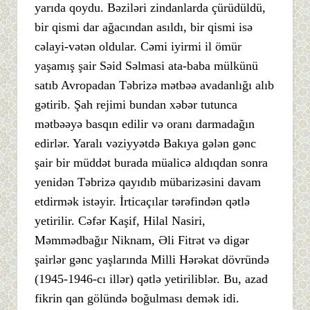
yarıda qoydu. Bəziləri zindanlarda çürüdüldü,
bir qismi dar ağacından asıldı, bir qismi isə
cəlayi-vətən oldular. Cəmi iyirmi il ömür
yaşamış şair Səid Səlmasi ata-baba mülkünü
satıb Avropadan Təbrizə mətbəə avadanlığı alıb
gətirib. Şah rejimi bundan xəbər tutunca
mətbəəyə basqın edilir və oranı darmadağın
edirlər. Yaralı vəziyyətdə Bakıya gələn gənc
şair bir müddət burada müalicə aldıqdan sonra
yenidən Təbrizə qayıdıb mübarizəsini davam
etdirmək istəyir. İrticaçılar tərəfindən qətlə
yetirilir. Cəfər Kaşif, Hilal Nasiri,
Məmmədbağır Niknam, Əli Fitrət və digər
şairlər gənc yaşlarında Milli Hərəkat dövründə
(1945-1946-cı illər) qətlə yetiriliblər. Bu, azad
fikrin qan gölündə boğulması demək idi.