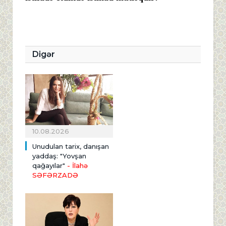
Digər
10.08.2026
Unudulan tarix, danışan
yaddaş: "Yovşan
qağayılar"
- İlahə
SƏFƏRZADƏ