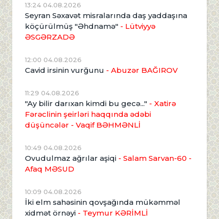
13:24 04.08.2026
Seyran Səxavət misralarında daş yaddaşına
köçürülmüş "Əhdnamə"
- Lütviyyə
ƏSGƏRZADƏ
12:00 04.08.2026
Cavid irsinin vurğunu
- Abuzər BAĞIROV
11:29 04.08.2026
"Ay bilir darıxan kimdi bu gecə..."
- Xatirə
Fərəclinin şeirləri haqqında ədəbi
düşüncələr - Vaqif BƏHMƏNLİ
10:49 04.08.2026
Ovudulmaz ağrılar aşiqi
- Salam Sarvan-60 -
Afaq MƏSUD
10:09 04.08.2026
İki elm sahəsinin qovşağında mükəmməl
xidmət örnəyi
- Teymur KƏRİMLİ