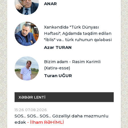
ANAR
Xankəndidə "Türk Dünyası
Həftəsi", Ağdamda təqdim edilən
"İblis" və... türk ruhunun qələbəsi
Azər TURAN
Bizim adam - Rasim Kərimli
(Xatirə-esse)
Turan UĞUR
XƏBƏR LENTİ
15:26 07.08.2026
SOS... SOS... SOS... Gözəlliyi daha məzmunlu
edək
- İlham RƏHİMLİ