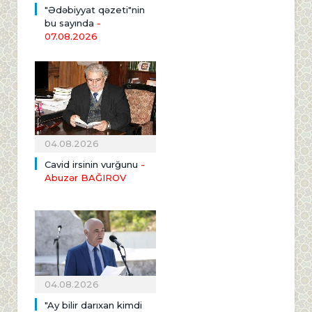
"Ədəbiyyat qəzeti"nin
bu sayında
-
07.08.2026
04.08.2026
Cavid irsinin vurğunu
-
Abuzər BAĞIROV
04.08.2026
"Ay bilir darıxan kimdi