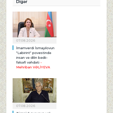
Digər
07.08.2026
İmamverdi İsmayılovun
"Labirint" povestində
insan və dilin bədii-
fəlsəfi vəhdəti
-
Mehriban VƏLİYEVA
07.08.2026