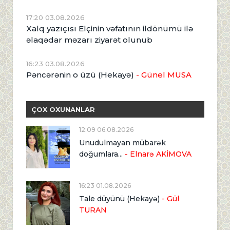
17:20 03.08.2026
Xalq yazıçısı Elçinin vəfatının ildönümü ilə
əlaqədar məzarı ziyarət olunub
16:23 03.08.2026
Pəncərənin o üzü (Hekayə)
- Günel MUSA
ÇOX OXUNANLAR
12:09 06.08.2026
Unudulmayan mübarək
doğumlara...
- Elnarə AKİMOVA
16:23 01.08.2026
Tale düyünü (Hekayə)
- Gül
TURAN