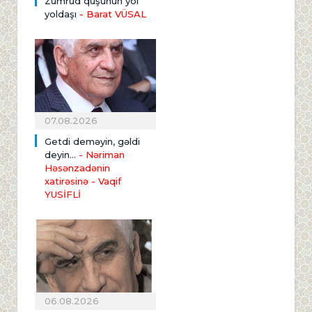
Zümrüd quşunun yol
yoldaşı
- Barat VÜSAL
07.08.2026
Getdi deməyin, gəldi
deyin...
- Nəriman
Həsənzadənin
xatirəsinə
- Vaqif
YUSİFLİ
06.08.2026