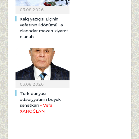
03.08.2026
Xalq yazıçısı Elçinin
vəfatının ildönümü ilə
əlaqədar məzarı ziyarət
olunub
03.08.2026
Türk dünyası
ədəbiyyatının böyük
sənətkarı
- Vəfa
XANOĞLAN