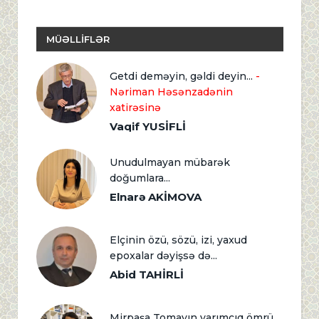
MÜƏLLİFLƏR
Getdi deməyin, gəldi deyin...
-
Nəriman Həsənzadənin
xatirəsinə
Vaqif YUSİFLİ
Unudulmayan mübarək
doğumlara...
Elnarə AKİMOVA
Elçinin özü, sözü, izi, yaxud
epoxalar dəyişsə də...
Abid TAHİRLİ
Mirpaşa Tomayın yarımçıq ömrü