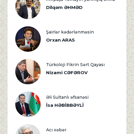
Dilqəm ƏHMƏD
Şairlər kədərlənməsin
Orxan ARAS
Türkoloji Fikrin Sərt Qayası
Nizami CƏFƏROV
Əli Sultanlı əfsanəsi
İsa HƏBİBBƏYLİ
Acı xəbər