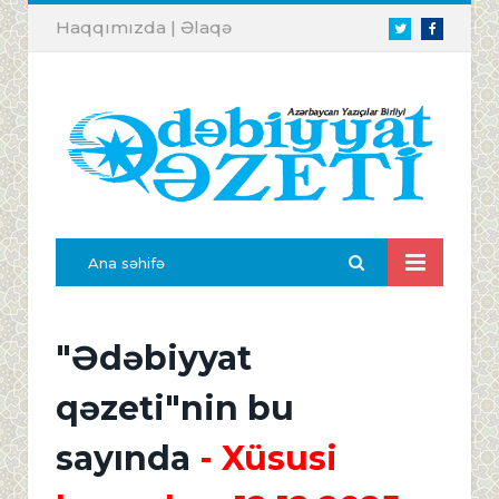
Haqqımızda
|
Əlaqə
Twitter
Facebook
Ana səhifə
"Ədəbiyyat
qəzeti"nin bu
sayında
- Xüsusi