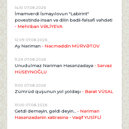
14:10 07.08.2026
İmamverdi İsmayılovun "Labirint"
povestində insan və dilin bədii-fəlsəfi vəhdəti
- Mehriban VƏLİYEVA
12:09 07.08.2026
Ay Nəriman
- Nəcməddin MÜRVƏTOV
11:29 07.08.2026
Unudulmaz Nəriman Həsənzadəyə
- Sərvaz
HÜSEYNOĞLU
11:00 07.08.2026
Zümrüd quşunun yol yoldaşı
- Barat VÜSAL
10:00 07.08.2026
Getdi deməyin, gəldi deyin...
- Nəriman
Həsənzadənin xatirəsinə
- Vaqif YUSİFLİ