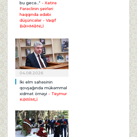
bu gecə..."
- Xatirə
Fərəclinin şeirləri
haqqında ədəbi
düşüncələr - Vaqif
BƏHMƏNLİ
04.08.2026
İki elm sahəsinin
qovşağında mükəmməl
xidmət örnəyi
- Teymur
KƏRİMLİ