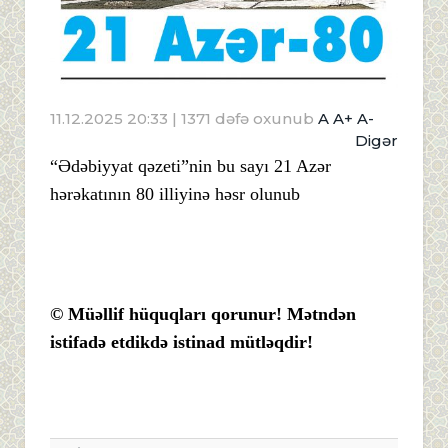
11.12.2025 20:33
| 1371 dəfə oxunub
A
A+
A-
Digər
“Ədəbiyyat qəzeti”nin bu sayı 21 Azər
hərəkatının 80 illiyinə həsr olunub
© Müəllif hüquqları qorunur! Mətndən
istifadə etdikdə istinad mütləqdir!