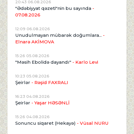
20:43 06.08.2026
"Ədəbiyyat qəzeti"nin bu sayında
-
07.08.2026
12:09 06.08.2026
Unudulmayan mübarək doğumlara...
-
Elnarə AKİMOVA
15:26 05.08.2026
"Məsih Ebolidə dayandı"
- Karlo Levi
10:23 05.08.2026
Şeirlər
- Rəşid FAXRALI
16:23 04.08.2026
Şeirlər
- Yaşar HƏSƏNLİ
15:26 04.08.2026
Sonuncu siqaret (Hekayə)
- Vüsal NURU