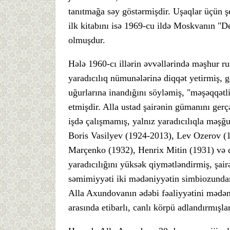
tanıtmağa səy göstərmişdir. Uşaqlar üçün şei
ilk kitabını isə 1969-cu ildə Moskvanın "De
olmuşdur.
Hələ 1960-cı illərin əvvəllərində məşhur 
yaradıcılıq nümunələrinə diqqət yetirmiş, 
uğurlarına inandığını söyləmiş, "məşəqqətli
etmişdir. Alla ustad şairənin gümanını ger
işdə çalışmamış, yalnız yaradıcılıqla məşğ
Boris Vasilyev (1924-2013), Lev Ozerov (
Marçenko (1932), Henrix Mitin (1931) və di
yaradıcılığını yüksək qiymətləndirmiş, şairən
səmimiyyəti iki mədəniyyətin simbiozundan
Alla Axundovanın ədəbi fəaliyyətini mədəni
arasında etibarlı, canlı körpü adlandırmışlar