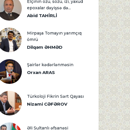
Elçinin özü, sözü, izi, yaxud
epoxalar dəyişsə də...
Abid TAHİRLİ
Mirpaşa Tomayın yarımçıq
ömrü
Dilqəm ƏHMƏD
Şairlər kədərlənməsin
Orxan ARAS
Türkoloji Fikrin Sərt Qayası
Nizami CƏFƏROV
Əli Sultanlı əfsanəsi