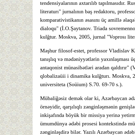
tendensiyalarının axtarılıb tapılmasıdır. Ru
literaturı" jurnalının baş redaktoru, profes
komparativistikanın əsasını üç amillə əlaqə
dialoqu" (İ.O.Şaytanov. Triada sovremennoy 
kulğtur. Moskva, 2005, jurnal "Voprosı lite
Məşhur filosof-estet, professor Vladislav K
tanışlıq və mədəniyyətlərin yaxınlaşması ü
antaqonist münasibətləri aradan qaldırır" 
qlobalizaüii i dinamika kulğturı. Moskva
universiteta (Soüium) S.70. 69-70 s.).
Mübaliğəsiz demək olar ki, Azərbaycan ədə
örnəyidir, qarşılıqlı zənginləşmənin geniş
inkişafında böyük bir missiya yerinə yetirm
ümumdünya ədəbi prosesi kontekstində mükəm
zənginləşdirə bilər. Yazılı Azərbaycan ədəb