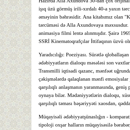
Hazırda Alla Axundova 30-dan çox orijinal p
işıq üzü görmüş irili-xırdalı 40-a yaxın tə
əməyinin bəhrəsidir. Ana kitabımız olan "K
tərcüməsi də Alla Axundovaya məxsusdur. O
animasiya filmi lentə alınmışdır. Şairə 1969
SSRİ Kinematoqrafçılar İttifaqının üzvü o
Yaradıcılığı: Poeziyası. Sürətlə qloballaşa
ədəbiyyatların dialoqu məsələsi son vaxtlar
Transmilli iqtisadi qazanc, mənfəət uğrun
çəkişmələrdə qalaqlanan mənfi emosiyalar 
qarşılıqlı anlaşmanın yaranmasında, geniş 
oynaya bilər. Mədəniyyətlərin dialoqu, xüs
qarşılıqlı təması bəşəriyyəti xaosdan, qədd
Müqayisəli ədəbiyyatşünaslığın - komparativ
tipoloji oxşar halların müqayisəsilə bərab