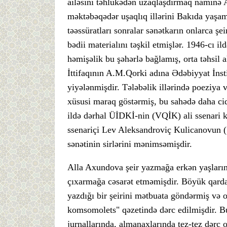
ailəsini təhlükədən uzaqlaşdırmaq naminə 
məktəbəqədər uşaqlıq illərini Bakıda yaşam
təəssüratları sonralar sənətkarın onlarca şei
bədii materialını təşkil etmişlər. 1946-cı
həmişəlik bu şəhərlə bağlamış, orta təhsil 
İttifaqının A.M.Qorki adına Ədəbiyyat İnsti
yiyələnmişdir. Tələbəlik illərində poeziya 
xüsusi maraq göstərmiş, bu sahədə daha cid
ildə dərhal ÜİDKİ-nin (VQİK) ali ssenari ku
ssenariçi Lev Aleksandroviç Kulicanovun (
sənətinin sirlərini mənimsəmişdir.
Alla Axundova şeir yazmağa erkən yaşların
çıxarmağa cəsarət etməmişdir. Böyük qardaş
yazdığı bir şeirini mətbuata göndərmiş və 
komsomolets" qəzetində dərc edilmişdir. B
jurnallarında, almanaxlarında tez-tez dərc