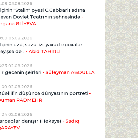
2:09 03.08.2026
lçinin "Stalin" pyesi C.Cabbarlı adına
rəvan Dövlət Teatrının səhnəsində
-
eganə ƏLİYEVA
0:09 03.08.2026
lçinin özü, sözü, izi, yaxud epoxalar
əyişsə də...
- Abid TAHİRLİ
6:23 02.08.2026
ir gecənin şeirləri
- Süleyman ABDULLA
5:00 02.08.2026
üəllifin düşüncə dünyasının portreti
-
Duman RADMEHR
3:24 02.08.2026
arpaqlar danışır (Hekayə)
- Sadıq
QARAYEV