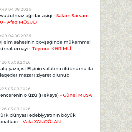
0:49 04.08.2026
vudulmaz ağrılar aşiqi
- Salam Sarvan-
0 - Afaq MƏSUD
0:09 04.08.2026
ki elm sahəsinin qovşağında mükəmməl
idmət örnəyi
- Teymur KƏRİMLİ
7:20 03.08.2026
alq yazıçısı Elçinin vəfatının ildönümü ilə
laqədar məzarı ziyarət olunub
6:23 03.08.2026
əncərənin o üzü (Hekayə)
- Günel MUSA
5:26 03.08.2026
ürk dünyası ədəbiyyatının böyük
ənətkarı
- Vəfa XANOĞLAN