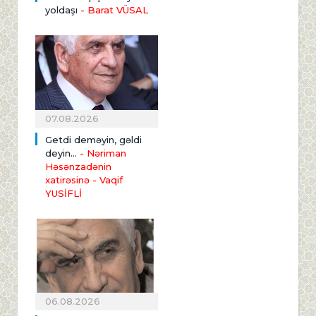
yoldaşı
- Barat VÜSAL
07.08.2026
Getdi deməyin, gəldi
deyin...
- Nəriman
Həsənzadənin
xatirəsinə
- Vaqif
YUSİFLİ
06.08.2026