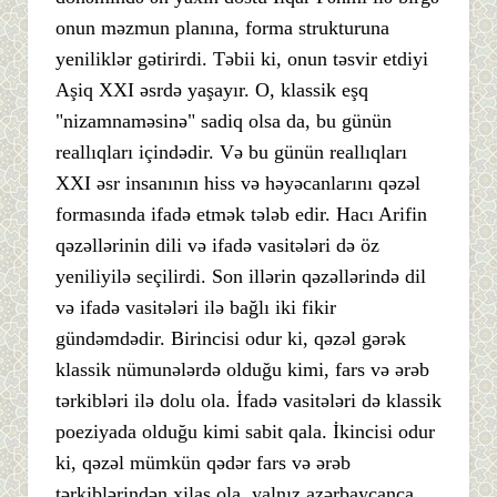
onun məzmun planına, forma strukturuna
yeniliklər gətirirdi. Təbii ki, onun təsvir etdiyi
Aşiq XXI əsrdə yaşayır. O, klassik eşq
"nizamnaməsinə" sadiq olsa da, bu günün
reallıqları içindədir. Və bu günün reallıqları
XXI əsr insanının hiss və həyəcanlarını qəzəl
formasında ifadə etmək tələb edir. Hacı Arifin
qəzəllərinin dili və ifadə vasitələri də öz
yeniliyilə seçilirdi. Son illərin qəzəllərində dil
və ifadə vasitələri ilə bağlı iki fikir
gündəmdədir. Birincisi odur ki, qəzəl gərək
klassik nümunələrdə olduğu kimi, fars və ərəb
tərkibləri ilə dolu ola. İfadə vasitələri də klassik
poeziyada olduğu kimi sabit qala. İkincisi odur
ki, qəzəl mümkün qədər fars və ərəb
tərkiblərindən xilas ola, yalnız azərbaycanca