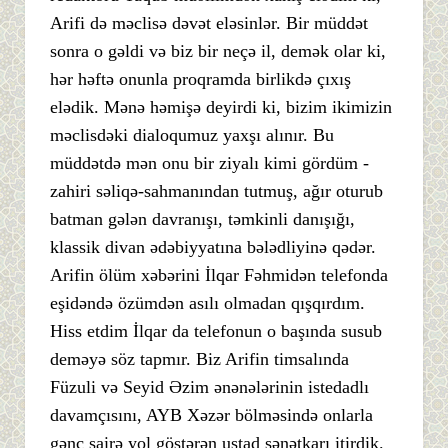
Arifi də məclisə dəvət eləsinlər. Bir müddət
sonra o gəldi və biz bir neçə il, demək olar ki,
hər həftə onunla proqramda birlikdə çıxış
elədik. Mənə həmişə deyirdi ki, bizim ikimizin
məclisdəki dialoqumuz yaxşı alınır. Bu
müddətdə mən onu bir ziyalı kimi gördüm -
zahiri səliqə-sahmanından tutmuş, ağır oturub
batman gələn davranışı, təmkinli danışığı,
klassik divan ədəbiyyatına bələdliyinə qədər.
Arifin ölüm xəbərini İlqar Fəhmidən telefonda
eşidəndə özümdən asılı olmadan qışqırdım.
Hiss etdim İlqar da telefonun o başında susub
deməyə söz tapmır. Biz Arifin timsalında
Füzuli və Seyid Əzim ənənələrinin istedadlı
davamçısını, AYB Xəzər bölməsində onlarla
gənc şairə yol göstərən ustad sənətkarı itirdik.