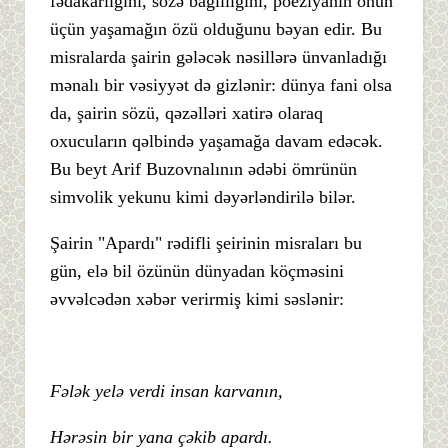
fədakarlığını, sözə bağlılığını, poeziyanın onun
üçün yaşamağın özü olduğunu bəyan edir. Bu
misralarda şairin gələcək nəsillərə ünvanladığı
mənalı bir vəsiyyət də gizlənir: dünya fani olsa
da, şairin sözü, qəzəlləri xatirə olaraq
oxucuların qəlbində yaşamağa davam edəcək.
Bu beyt Arif Buzovnalının ədəbi ömrünün
simvolik yekunu kimi dəyərləndirilə bilər.
Şairin "Apardı" rədifli şeirinin misraları bu
gün, elə bil özünün dünyadan köçməsini
əvvəlcədən xəbər verirmiş kimi səslənir:
Fələk yelə verdi insan karvanın,
Hərəsin bir yana çəkib apardı.