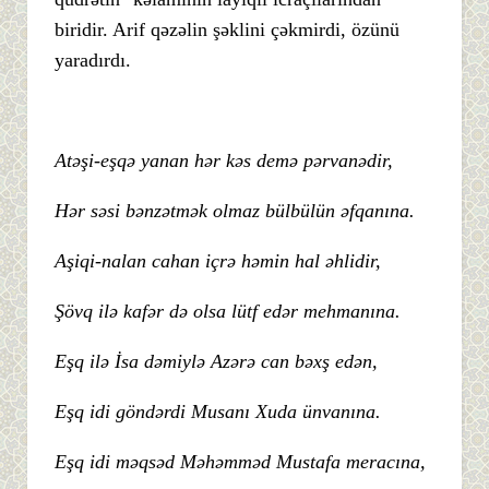
biridir. Arif qəzəlin şəklini çəkmirdi, özünü
yaradırdı.
Atəşi-eşqə yanan hər kəs demə pərvanədir,
Hər səsi bənzətmək olmaz bülbülün əfqanına.
Aşiqi-nalan cahan içrə həmin hal əhlidir,
Şövq ilə kafər də olsa lütf edər mehmanına.
Eşq ilə İsa dəmiylə Azərə can bəxş edən,
Eşq idi göndərdi Musanı Xuda ünvanına.
Eşq idi məqsəd Məhəmməd Mustafa meracına,