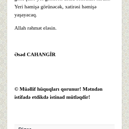
Yeri həmişə görünəcək, xatirəsi həmişə
yaşayacaq.
Allah rəhmət eləsin.
Əsəd CAHANGİR
© Müəllif hüquqları qorunur! Mətndən
istifadə etdikdə istinad mütləqdir!