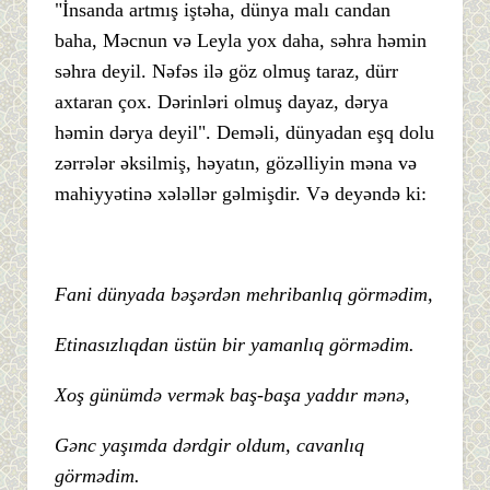
"İnsanda artmış iştəha, dünya malı candan
baha, Məcnun və Leyla yox daha, səhra həmin
səhra deyil. Nəfəs ilə göz olmuş taraz, dürr
axtaran çox. Dərinləri olmuş dayaz, dərya
həmin dərya deyil". Deməli, dünyadan eşq dolu
zərrələr əksilmiş, həyatın, gözəlliyin məna və
mahiyyətinə xələllər gəlmişdir. Və deyəndə ki:
Fani dünyada bəşərdən mehribanlıq görmədim,
Etinasızlıqdan üstün bir yamanlıq görmədim.
Xoş günümdə vermək baş-başa yaddır mənə,
Gənc yaşımda dərdgir oldum, cavanlıq
görmədim.