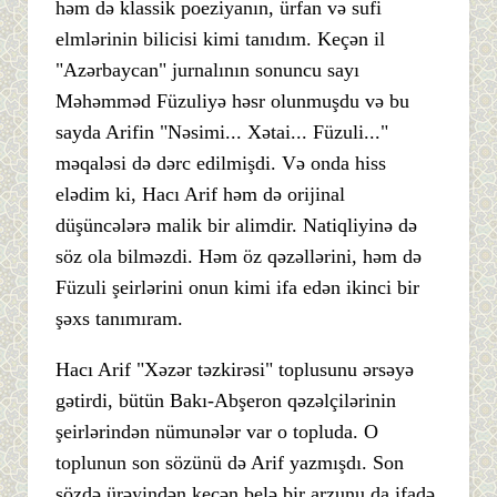
həm də klassik poeziyanın, ürfan və sufi
elmlərinin bilicisi kimi tanıdım. Keçən il
"Azərbaycan" jurnalının sonuncu sayı
Məhəmməd Füzuliyə həsr olunmuşdu və bu
sayda Arifin "Nəsimi... Xətai... Füzuli..."
məqaləsi də dərc edilmişdi. Və onda hiss
elədim ki, Hacı Arif həm də orijinal
düşüncələrə malik bir alimdir. Natiqliyinə də
söz ola bilməzdi. Həm öz qəzəllərini, həm də
Füzuli şeirlərini onun kimi ifa edən ikinci bir
şəxs tanımıram.
Hacı Arif "Xəzər təzkirəsi" toplusunu ərsəyə
gətirdi, bütün Bakı-Abşeron qəzəlçilərinin
şeirlərindən nümunələr var o topluda. O
toplunun son sözünü də Arif yazmışdı. Son
sözdə ürəyindən keçən belə bir arzunu da ifadə