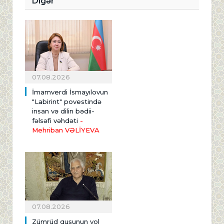
Digər
07.08.2026
İmamverdi İsmayılovun
"Labirint" povestində
insan və dilin bədii-
fəlsəfi vəhdəti
-
Mehriban VƏLİYEVA
07.08.2026
Zümrüd quşunun yol