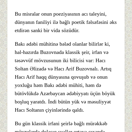
Bu misralar onun poeziyasının acı taleyini,
dünyanın faniliyi ilə bağlı poetik fəlsəfəsini əks
etdirən sanki bir vida sözüdür.
Bakı ədəbi mühitinə bələd olanlar bilirlər ki,
hal-hazırda Buzovnada klassik şeir, irfan və
təsəvvüf mövzusunun iki bilicisi var: Hacı
Soltan Əlizadə və Hacı Arif Buzovnalı. Artıq
Hacı Arif haqq dünyasına qovuşub və onun
yoxluğu həm Bakı ədəbi mühiti, həm də
bütövlükdə Azərbaycan ədəbiyyatı üçün böyük
boşluq yaratdı. İndi bütün yük və məsuliyyət
Hacı Soltanın çiyinlərində qaldı.
Bu gün klassik irfani şeirlə bağlı mürəkkəb
mövzularda dolaşıq suallar ortaya çıxanda