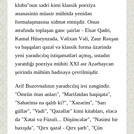
klubu"nun sədri kimi klassik poeziya
ənənəsinin müasir mühitdə yenidən
formalaşmasına xidmət etmişdir. Onun
ətrafında toplaşan gənc şairlər - Elsər Qədri,
Kamal Hüseynzadə, Vəlixan Vəli, Zaur Rəxşan
və başqaları qəzəl və klassik forma üzərində
yeni yaradıcılıq istiqamətləri açmış, ustadın
yaratdığı poeziya mühiti XXI əsr Azərbaycan
şeirində mühüm hadisəyə çevrilmişdir.
Arif Buzovnalının yaradıcılıq irsi zəngindir.
"Ömrün ötən anları", "Mərifətdən həqiqətə",
"Səhərimə nə qalıb ki?", "Xəzərim", "Sarı
güllər", "Vadi", "Qəzəllər" kimi kitabları, eləcə
də "Xətai və Füzuli... Düşüncələr", "Nəsimi bir
baxışda", "Qırx qəzəl - Qırx şərh", "Çün