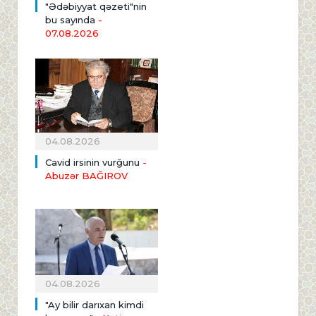
"Ədəbiyyat qəzeti"nin
bu sayında
-
07.08.2026
04.08.2026
Cavid irsinin vurğunu
-
Abuzər BAĞIROV
04.08.2026
"Ay bilir darıxan kimdi