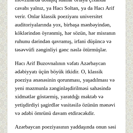
cavabı yalnız, ya Hacı Soltan, ya da Hacı Arif
verir. Onlar klassik poeziyanı universitet
auditoriyalarında yox, birbaşa mənbəyindən,
köklərindən öyrənmiş, hər sözün, hər misranın
ruhunu dərindən qavramış, irfani düşüncə və
təsəvvüfi zənginliyi gənc nəslə ötürmüşlər.
Hacı Arif Buzovnalının vəfatı Azərbaycan
ədəbiyyatı üçün böyük itkidir. O, klassik
poeziya ənənəsinin qorunması, yaşadılması və
yeni məzmunla zənginləşdirilməsi sahəsində
xidmətlər göstərmiş, yaratdığı məktəb və
yetişdirdiyi şagirdlər vasitəsilə özünün mənəvi
və ədəbi ömrünü davam etdirəcəkdir.
Azərbaycan poeziyasının yaddaşında onun səsi