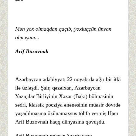
***
Mən yox olmaqdan qaçıb, yoxluqçün ünvan
olmuşam...
Arif Buzovnalı
Azərbaycan ədəbiyyatı 22 noyabrda ağır bir itki
ilə üzləşdi. Şair, qəzəlxan, Azərbaycan
Yazıçılar Birliyinin Xəzər (Bakı) bölməsinin
sədri, klassik poeziya ənənəsinin müasir dövrdə
yaşadılmasına özünəməxsus töhfə vermiş Hacı
Arif Buzovnalı haqq dünyasına qovuşdu.
Arif Buzovnalı müasir Azərbaycan