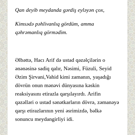
Qan deyib meydanda gərdiş eyləyən çox,
Kimsədə pəhlivanlıq gördüm, amma
qəhrəmanlıq görmədim.
Əlbəttə, Hacı Arif də ustad qəzəlçilərin o
ənənəsinə sadiq qalır, Nəsimi, Füzuli, Seyid
Əzim Şirvani,Vahid kimi zamanın, yaşadığı
dövrün onun mənəvi dünyasına kəskin
reaksiyasını etirazla qarşılayırdı. Arifin
qəzəlləri o ustad sənətkarların dövrə, zəmanəyə
qarşı etirazlarının yeni əsrimizdə, bəlkə
sonuncu meydangirliyi idi.