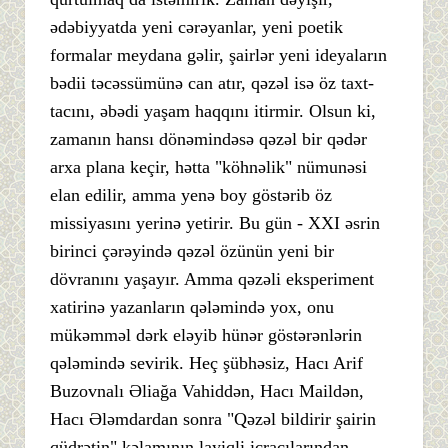
ədəbiyyatda yeni cərəyanlar, yeni poetik
formalar meydana gəlir, şairlər yeni ideyaların
bədii təcəssümünə can atır, qəzəl isə öz taxt-
tacını, əbədi yaşam haqqını itirmir. Olsun ki,
zamanın hansı dönəmindəsə qəzəl bir qədər
arxa plana keçir, hətta "köhnəlik" nümunəsi
elan edilir, amma yenə boy göstərib öz
missiyasını yerinə yetirir. Bu gün - XXI əsrin
birinci çərəyində qəzəl özünün yeni bir
dövranını yaşayır. Amma qəzəli eksperiment
xatirinə yazanların qələmində yox, onu
mükəmməl dərk eləyib hünər göstərənlərin
qələmində sevirik. Heç şübhəsiz, Hacı Arif
Buzovnalı Əliağa Vahiddən, Hacı Maildən,
Hacı Ələmdardan sonra "Qəzəl bildirir şairin
qüdrətin" kəlamının layiqli icraçılarından