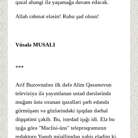
qəzəl ahəngi ilə yaşamağa davam edəcək.
Allah rəhmət eləsin! Ruhu şad olsun!
Vüsalə MUSALI
***
Arif Buzovnalını ilk dəfə Alim Qasımovun
televiziya ilə yayımlanan ustad dərslərində
muğam üstə oxunan qəzəlləri şərh edəndə
görmüşəm və gözlərindəki işıqdan dərhal
diqqətimi çəkib. Bu, istedad işığı idi. Elə bu
işığa görə "Məclisi-üns" teleproqramının
redaktoru Yaqub müəllimdən xahiş elədim ki,