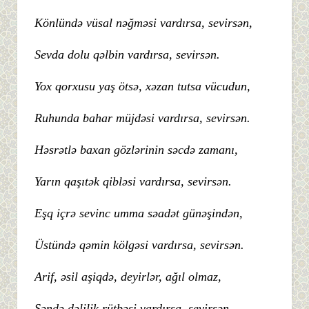
Könlündə vüsal nəğməsi vardırsa, sevirsən,
Sevda dolu qəlbin vardırsa, sevirsən.
Yox qorxusu yaş ötsə, xəzan tutsa vücudun,
Ruhunda bahar müjdəsi vardırsa, sevirsən.
Həsrətlə baxan gözlərinin səcdə zamanı,
Yarın qaşıtək qibləsi vardırsa, sevirsən.
Eşq içrə sevinc umma səadət günəşindən,
Üstündə qəmin kölgəsi vardırsa, sevirsən.
Arif, əsil aşiqdə, deyirlər, ağıl olmaz,
Səndə dəlilik rütbəsi vardırsa, sevirsən.