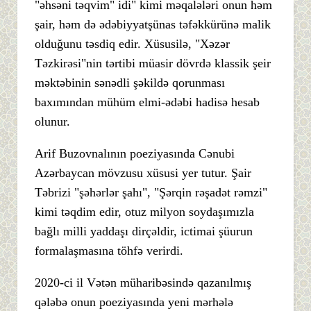
"əhsəni təqvim" idi" kimi məqalələri onun həm
şair, həm də ədəbiyyatşünas təfəkkürünə malik
olduğunu təsdiq edir. Xüsusilə, "Xəzər
Təzkirəsi"nin tərtibi müasir dövrdə klassik şeir
məktəbinin sənədli şəkildə qorunması
baxımından mühüm elmi-ədəbi hadisə hesab
olunur.
Arif Buzovnalının poeziyasında Cənubi
Azərbaycan mövzusu xüsusi yer tutur. Şair
Təbrizi "şəhərlər şahı", "Şərqin rəşadət rəmzi"
kimi təqdim edir, otuz milyon soydaşımızla
bağlı milli yaddaşı dirçəldir, ictimai şüurun
formalaşmasına töhfə verirdi.
2020-ci il Vətən müharibəsində qazanılmış
qələbə onun poeziyasında yeni mərhələ