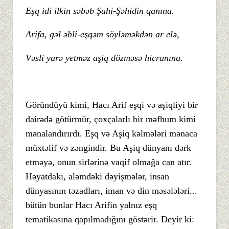
Eşq idi ilkin səbəb Şahi-Şəhidin qanına.
Arifa, gəl əhli-eşqəm söyləməkdən ar elə,
Vəsli yarə yetməz aşiq dözməsə hicranına.
Göründüyü kimi, Hacı Arif eşqi və aşiqliyi bir
dairədə götürmür, çoxçalarlı bir məfhum kimi
mənalandırırdı. Eşq və Aşiq kəlmələri mənaca
müxtəlif və zəngindir. Bu Aşiq dünyanı dərk
etməyə, onun sirlərinə vaqif olmağa can atır.
Həyatdakı, aləmdəki dəyişmələr, insan
dünyasının təzadları, iman və din məsələləri...
bütün bunlar Hacı Arifin yalnız eşq
tematikasına qapılmadığını göstərir. Deyir ki: