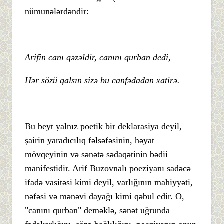
nümunələrdəndir:
Arifin canı qəzəldir, canını qurban dedi,
Hər sözü qalsın sizə bu canfədadan xatirə.
Bu beyt yalnız poetik bir deklarasiya deyil,
şairin yaradıcılıq fəlsəfəsinin, həyat
mövqeyinin və sənətə sədaqətinin bədii
manifestidir. Arif Buzovnalı poeziyanı sadəcə
ifadə vasitəsi kimi deyil, varlığının mahiyyəti,
nəfəsi və mənəvi dayağı kimi qəbul edir. O,
"canını qurban" deməklə, sənət uğrunda