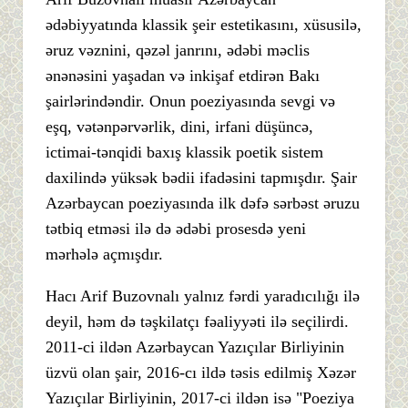
ədəbiyyatında klassik şeir estetikasını, xüsusilə,
əruz vəznini, qəzəl janrını, ədəbi məclis
ənənəsini yaşadan və inkişaf etdirən Bakı
şairlərindəndir. Onun poeziyasında sevgi və
eşq, vətənpərvərlik, dini, irfani düşüncə,
ictimai-tənqidi baxış klassik poetik sistem
daxilində yüksək bədii ifadəsini tapmışdır. Şair
Azərbaycan poeziyasında ilk dəfə sərbəst əruzu
tətbiq etməsi ilə də ədəbi prosesdə yeni
mərhələ açmışdır.
Hacı Arif Buzovnalı yalnız fərdi yaradıcılığı ilə
deyil, həm də təşkilatçı fəaliyyəti ilə seçilirdi.
2011-ci ildən Azərbaycan Yazıçılar Birliyinin
üzvü olan şair, 2016-cı ildə təsis edilmiş Xəzər
Yazıçılar Birliyinin, 2017-ci ildən isə "Poeziya