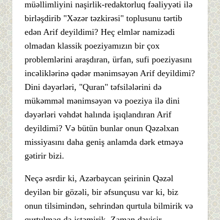
müəllimliyini naşirlik-redaktorluq fəaliyyəti ilə
birləşdirib "Xəzər təzkirəsi" toplusunu tərtib
edən Arif deyildimi? Heç elmlər namizədi
olmadan klassik poeziyamızın bir çox
problemlərini araşdıran, ürfan, sufi poeziyasını
incəliklərinə qədər mənimsəyən Arif deyildimi?
Dini dəyərləri, "Quran" təfsilələrini də
mükəmməl mənimsəyən və poeziya ilə dini
dəyərləri vəhdət halında işıqlandıran Arif
deyildimi? Və bütün bunlar onun Qəzəlxan
missiyasını daha geniş anlamda dərk etməyə
gətirir bizi.
Neçə əsrdir ki, Azərbaycan şeirinin Qəzəl
deyilən bir gözəli, bir əfsunçusu var ki, biz
onun tilsimindən, sehrindən qurtula bilmirik və
qurtulmaq da istəmirik. Zaman dəyişir,