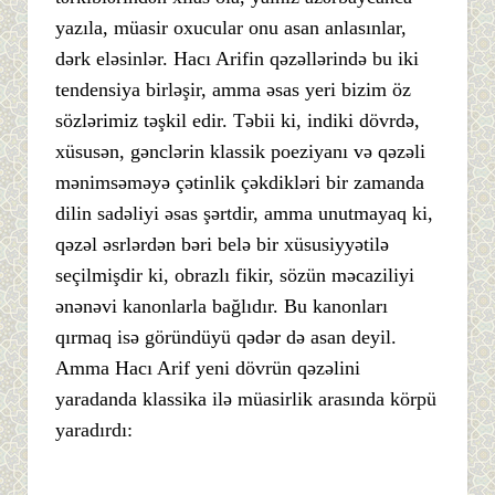
yazıla, müasir oxucular onu asan anlasınlar,
dərk eləsinlər. Hacı Arifin qəzəllərində bu iki
tendensiya birləşir, amma əsas yeri bizim öz
sözlərimiz təşkil edir. Təbii ki, indiki dövrdə,
xüsusən, gənclərin klassik poeziyanı və qəzəli
mənimsəməyə çətinlik çəkdikləri bir zamanda
dilin sadəliyi əsas şərtdir, amma unutmayaq ki,
qəzəl əsrlərdən bəri belə bir xüsusiyyətilə
seçilmişdir ki, obrazlı fikir, sözün məcaziliyi
ənənəvi kanonlarla bağlıdır. Bu kanonları
qırmaq isə göründüyü qədər də asan deyil.
Amma Hacı Arif yeni dövrün qəzəlini
yaradanda klassika ilə müasirlik arasında körpü
yaradırdı: