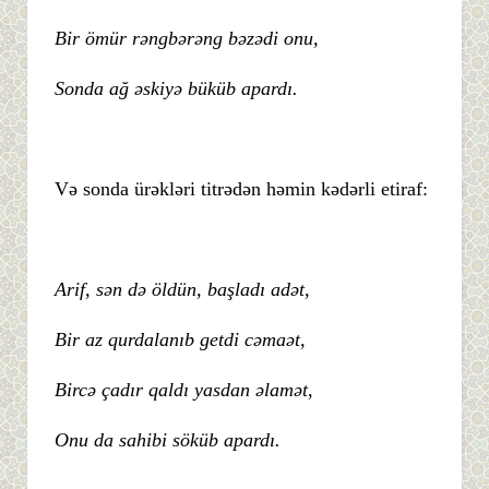
Bir ömür rəngbərəng bəzədi onu,
Sonda ağ əskiyə büküb apardı.
Və sonda ürəkləri titrədən həmin kədərli etiraf:
Arif, sən də öldün, başladı adət,
Bir az qurdalanıb getdi cəmaət,
Bircə çadır qaldı yasdan əlamət,
Onu da sahibi söküb apardı.