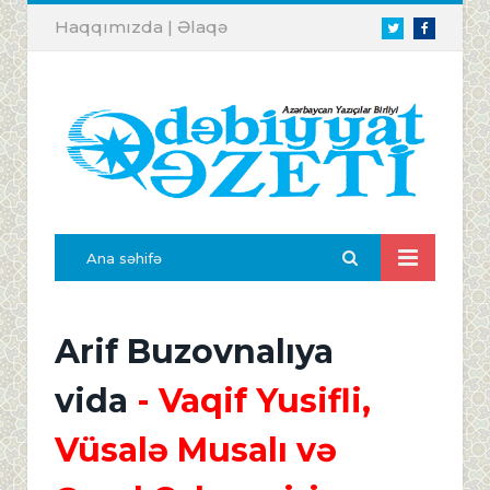
Haqqımızda
|
Əlaqə
Twitter
Facebook
Ana səhifə
Arif Buzovnalıya
vida
- Vaqif Yusifli,
Vüsalə Musalı və