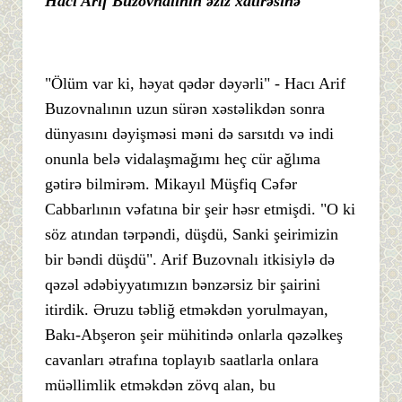
Hacı Arif Buzovnalının əziz xatirəsinə
"Ölüm var ki, həyat qədər dəyərli" - Hacı Arif
Buzovnalının uzun sürən xəstəlikdən sonra
dünyasını dəyişməsi məni də sarsıtdı və indi
onunla belə vidalaşmağımı heç cür ağlıma
gətirə bilmirəm. Mikayıl Müşfiq Cəfər
Cabbarlının vəfatına bir şeir həsr etmişdi. "O ki
söz atından tərpəndi, düşdü, Sanki şeirimizin
bir bəndi düşdü". Arif Buzovnalı itkisiylə də
qəzəl ədəbiyyatımızın bənzərsiz bir şairini
itirdik. Əruzu təbliğ etməkdən yorulmayan,
Bakı-Abşeron şeir mühitində onlarla qəzəlkeş
cavanları ətrafına toplayıb saatlarla onlara
müəllimlik etməkdən zövq alan, bu