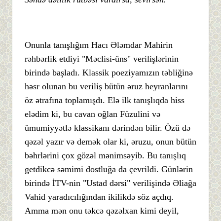
Onunla tanışlığım Hacı Ələmdar Mahirin
rəhbərlik etdiyi "Məclisi-üns" verilişlərinin
birində başladı. Klassik poeziyamızın təbliğinə
həsr olunan bu veriliş bütün əruz heyranlarını
öz ətrafına toplamışdı. Elə ilk tanışlıqda hiss
elədim ki, bu cavan oğlan Füzulini və
ümumiyyətlə klassikanı dərindən bilir. Özü də
qəzəl yazır və demək olar ki, əruzu, onun bütün
bəhrlərini çox gözəl mənimsəyib. Bu tanışlıq
getdikcə səmimi dostluğa da çevrildi. Günlərin
birində İTV-nin "Ustad dərsi" verilişində Əliağa
Vahid yaradıcılığından ikilikdə söz açdıq.
Amma mən onu təkcə qəzəlxan kimi deyil,