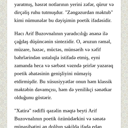
yaratmış, həsrət notlarının yerini zəfər, qürur və
dirçəliş ruhu tutmuşdur. "Zəngəzurdan məktub"
kimi nümunələr bu dəyişimin poetik ifadəsidir.
Hacı Arif Buzovnalının yaradıcılığı ənənə ilə
çağdaş düşüncənin sintezidir. O, əruzun rəməl,
müzare, həzəc, müctəs, münsərih və xəfif
bəhrlərindən ustalıqla istifadə etmiş, eyni
zamanda heca və sərbəst vəzndə şeirlər yazaraq
poetik əhatəsinin genişliyini nümayiş
etdirmişdir. Bu xüsusiyyətlər onun həm klassik
məktəbin davamçısı, həm də yenilikçi sənətkar
olduğunu göstərir.
"Xatirə" rədifli qəzəlin məqtə beyti Arif
Buzovnalının poetik özünüdərkini və sənətə
münasibətini ən dolğun şəkildə ifadə edən