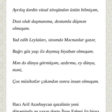
Ayrılıq dərdin vüsal zövqündən üstün bilmişəm,
Dost olub duşmanıma, dostumla düşmən
olmuşam.
Yad edib Leylaları, sinəmdə Məcnunlar gəzər,
Bağrı göz yaşı ilə doymuş biyaban olmuşam.
Mən də dünya görmüşəm, azdırma, ey dünya,
məni,
Çox müsibətlər çəkəndən sonra insan olmuşam.
Hacı Arif Azərbaycan qəzəlinin yeni
dönəmində ən yaxın dostu İlqar Fəhmi ilə birgə