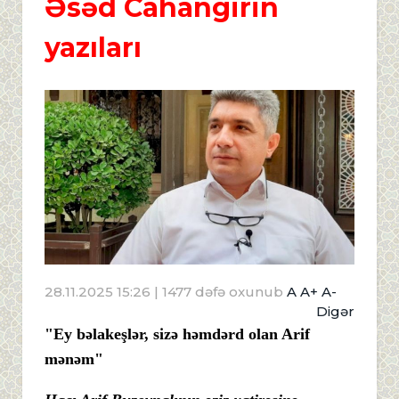
Əsəd Cahangirin
yazıları
28.11.2025 15:26
| 1477 dəfə oxunub
A
A+
A-
Digər
"Ey bəlakeşlər, sizə həmdərd olan Arif
mənəm"