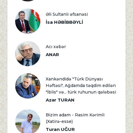
Əli Sultanlı əfsanəsi
İsa HƏBİBBƏYLİ
Acı xəbər
ANAR
Xankəndidə "Türk Dünyası
Həftəsi", Ağdamda təqdim edilən
"İblis" və... türk ruhunun qələbəsi
Azər TURAN
Bizim adam - Rasim Kərimli
(Xatirə-esse)
Turan UĞUR