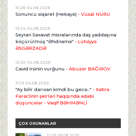
15:26 04.08.2026
Sonuncu siqaret (Hekayə)
- Vüsal NURU
13:24 04.08.2026
Seyran Səxavət misralarında daş yaddaşına
köçürülmüş "Əhdnamə"
- Lütviyyə
ƏSGƏRZADƏ
12:00 04.08.2026
Cavid irsinin vurğunu
- Abuzər BAĞIROV
11:29 04.08.2026
"Ay bilir darıxan kimdi bu gecə..."
- Xatirə
Fərəclinin şeirləri haqqında ədəbi
düşüncələr - Vaqif BƏHMƏNLİ
ÇOX OXUNANLAR
12:09 06.08.2026