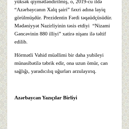
yüksək qiymətləndirilmiş, o, 2019-cu ildə
“Azərbaycanın Xalq şairi” fəxri adına layiq
görülmüşdür. Prezidentin Fərdi təqaüdçüsüdür.
Mədəniyyət Nazirliyinin təsis etdiyi “Nizami
Gəncəvinin 880 illiyi” xatirə nişanı ilə təltif
edilib.
Hörmətli Vahid müəllimi bir daha yubileyi
münasibətilə təbrik edir, ona uzun ömür, can
sağlığı, yaradıcılıq uğurları arzulayırıq.
Azərbaycan Yazıçılar Birliyi