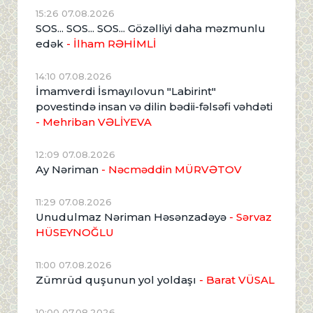
15:26 07.08.2026
SOS... SOS... SOS... Gözəlliyi daha məzmunlu
edək
- İlham RƏHİMLİ
14:10 07.08.2026
İmamverdi İsmayılovun "Labirint"
povestində insan və dilin bədii-fəlsəfi vəhdəti
- Mehriban VƏLİYEVA
12:09 07.08.2026
Ay Nəriman
- Nəcməddin MÜRVƏTOV
11:29 07.08.2026
Unudulmaz Nəriman Həsənzadəyə
- Sərvaz
HÜSEYNOĞLU
11:00 07.08.2026
Zümrüd quşunun yol yoldaşı
- Barat VÜSAL
10:00 07.08.2026