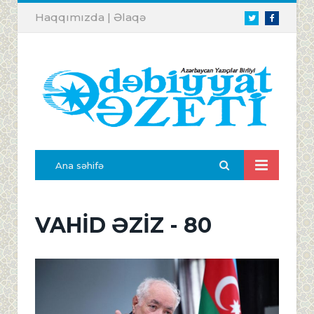
Haqqımızda
|
Əlaqə
Twitter
Facebook
Ana səhifə
VAHİD ƏZİZ - 80