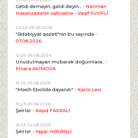
Getdi deməyin, gəldi deyin...
- Nəriman
Həsənzadənin xatirəsinə
- Vaqif YUSİFLİ
20:43 06.08.2026
"Ədəbiyyat qəzeti"nin bu sayında
-
07.08.2026
12:09 06.08.2026
Unudulmayan mübarək doğumlara...
-
Elnarə AKİMOVA
15:26 05.08.2026
"Məsih Ebolidə dayandı"
- Karlo Levi
10:23 05.08.2026
Şeirlər
- Rəşid FAXRALI
16:23 04.08.2026
Şeirlər
- Yaşar HƏSƏNLİ