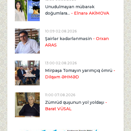
Unudulmayan mübarək
doğumlara...
- Elnarə AKİMOVA
10:09 02.08.2026
Şairlər kədərlənməsin
- Orxan
ARAS
13:00 02.08.2026
Mirpaşa Tomayın yarımçıq ömrü
-
Dilqəm ƏHMƏD
11:00 07.08.2026
Zümrüd quşunun yol yoldaşı
-
Barat VÜSAL