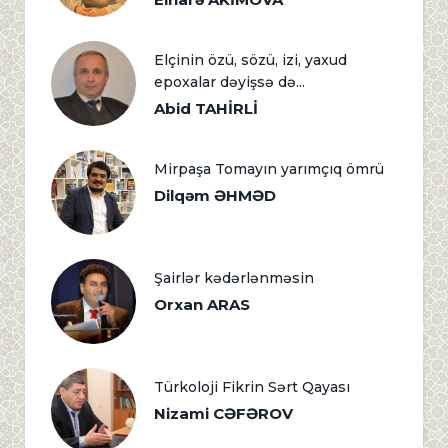
Elçinin özü, sözü, izi, yaxud
epoxalar dəyişsə də...
Abid TAHİRLİ
Mirpaşa Tomayın yarımçıq ömrü
Dilqəm ƏHMƏD
Şairlər kədərlənməsin
Orxan ARAS
Türkoloji Fikrin Sərt Qayası
Nizami CƏFƏROV