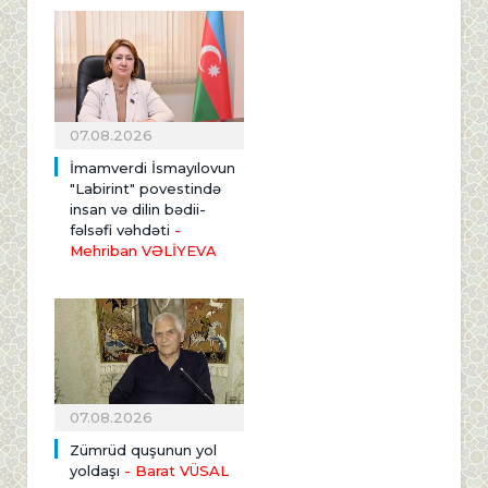
07.08.2026
İmamverdi İsmayılovun
"Labirint" povestində
insan və dilin bədii-
fəlsəfi vəhdəti
-
Mehriban VƏLİYEVA
07.08.2026
Zümrüd quşunun yol
yoldaşı
- Barat VÜSAL