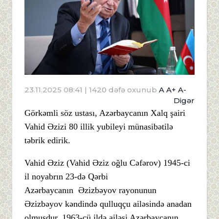
23.11.2025 08:41
| 1420 dəfə oxunub
A
A+
A-
Digər
Görkəmli söz ustası, Azərbaycanın Xalq şairi
Vahid Əzizi 80 illik yubileyi münasibətilə
təbrik edirik.
Vahid Əziz (Vahid Əziz oğlu Cəfərov) 1945-ci
il noyabrın 23-də Qərbi
Azərbaycanın Əzizbəyov rayonunun
Əzizbəyov kəndində qulluqçu ailəsində anadan
olmuşdur. 1963-cü ildə ailəsi Azərbaycanın