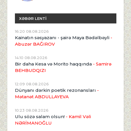
XƏBƏR LENTİ
16:20 08.08.2026
Kainatın səsyazanı - şairə Maya Bədəlbəyli
-
Abuzər BAĞIROV
14:10 08.08.2026
Bir daha Kesa və Morito haqqında
- Samirə
BEHBUDQIZI
12:09 08.08.2026
Dünyanı dərkin poetik rezonansları
-
Mətanət ABDULLAYEVA
10:23 08.08.2026
Ulu sözə salam olsun!
- Kamil Vəli
NƏRİMANOĞLU