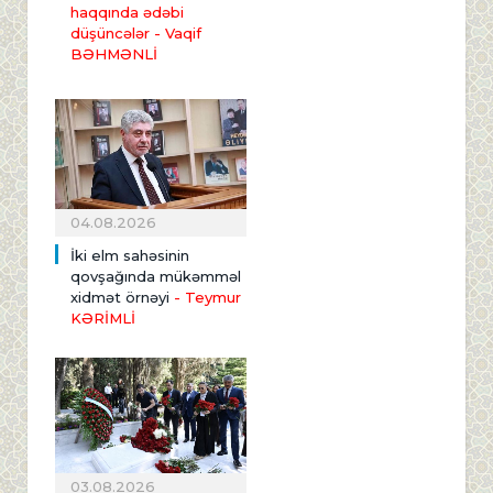
haqqında ədəbi
düşüncələr - Vaqif
BƏHMƏNLİ
04.08.2026
İki elm sahəsinin
qovşağında mükəmməl
xidmət örnəyi
- Teymur
KƏRİMLİ
03.08.2026