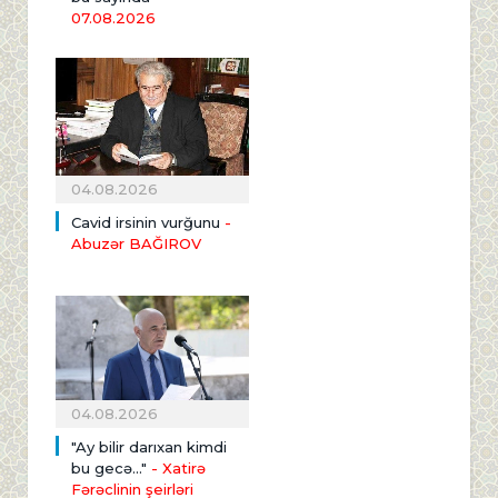
07.08.2026
04.08.2026
Cavid irsinin vurğunu
-
Abuzər BAĞIROV
04.08.2026
"Ay bilir darıxan kimdi
bu gecə..."
- Xatirə
Fərəclinin şeirləri