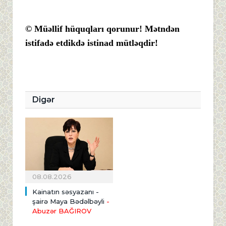
© Müəllif hüquqları qorunur! Mətndən
istifadə etdikdə istinad mütləqdir!
Digər
08.08.2026
Kainatın səsyazanı -
şairə Maya Bədəlbəyli
-
Abuzər BAĞIROV