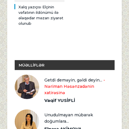
Xalq yazıçısı Elçinin
vəfatının ildönümü ilə
əlaqədar məzarı ziyarət
olunub
MÜƏLLİFLƏR
Getdi deməyin, gəldi deyin...
-
Nəriman Həsənzadənin
xatirəsinə
Vaqif YUSİFLİ
Unudulmayan mübarək
doğumlara...
Elnarə AKİMOVA