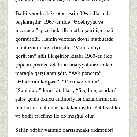
Bədii yaradıcılığa ötən əsrin 80-ci illərində
başlamışdır. 1967-ci ildə "Ədəbiyyat və
incəsənət" qəzetində ilk mətbu şeiri işıq üzü
görmüşdür. Həmin vaxtdan dövri mətbuatda
müntəzəm çıxış etmişdir. “Mən küləyi
görürəm” adlı ilk şeirlər kitabı 1969-cu ildə
çapdan çıxmış, ədəbi ictimaiyyət tərəfindən
maraqla qarşılanmışdır. “Aylı pəncərə”,
“Əllərimin kölgəsi”, “Dözmək olmur”,
“Səninlə...” kimi kitabları, “Seçilmiş əsərləri”
şairə geniş oxucu auditoriyası qazandırmışdır.
Şeirlərinə mahnılar bəstələnmişdir. Publisistika
və bədii tərcümə ilə də məşğul olur.
Şairin ədəbiyyatımız qarşısındakı xidmətləri