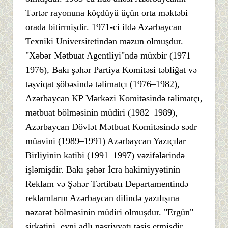
Tərtər rayonuna köçdüyü üçün orta məktəbi
orada bitirmişdir. 1971-ci ildə Azərbaycan
Texniki Universitetindən məzun olmuşdur.
"Xəbər Mətbuat Agentliyi"ndə müxbir (1971–
1976), Bakı şəhər Partiya Komitəsi təbliğat və
təşviqat şöbəsində təlimatçı (1976–1982),
Azərbaycan KP Mərkəzi Komitəsində təlimatçı,
mətbuat bölməsinin müdiri (1982–1989),
Azərbaycan Dövlət Mətbuat Komitəsində sədr
müavini (1989–1991) Azərbaycan Yazıçılar
Birliyinin katibi (1991–1997) vəzifələrində
işləmişdir. Bakı şəhər İcra hakimiyyətinin
Reklam və Şəhər Tərtibatı Departamentində
reklamların Azərbaycan dilində yazılışına
nəzarət bölməsinin müdiri olmuşdur. "Ergün"
şirkətini, eyni adlı nəşriyyatı təsis etmişdir.