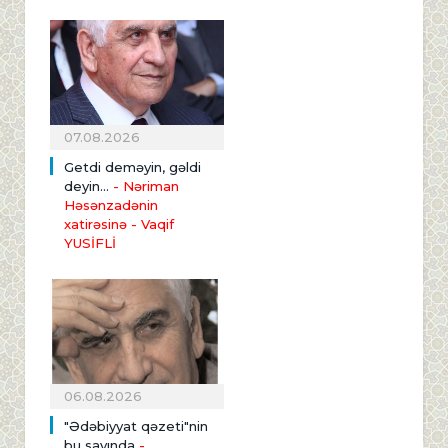
07.08.2026
Getdi deməyin, gəldi
deyin...
- Nəriman
Həsənzadənin
xatirəsinə
- Vaqif
YUSİFLİ
06.08.2026
"Ədəbiyyat qəzeti"nin
bu sayında
-