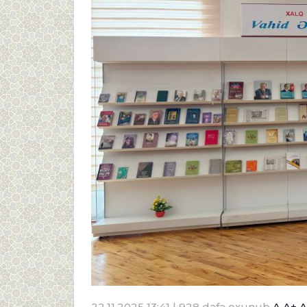
22.11.2025 13:41
| 928 dəfə oxunub
A
A+
A