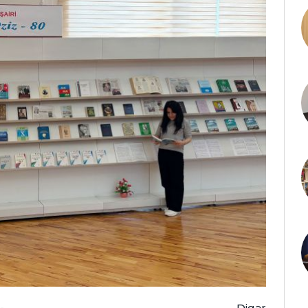
-
Digər