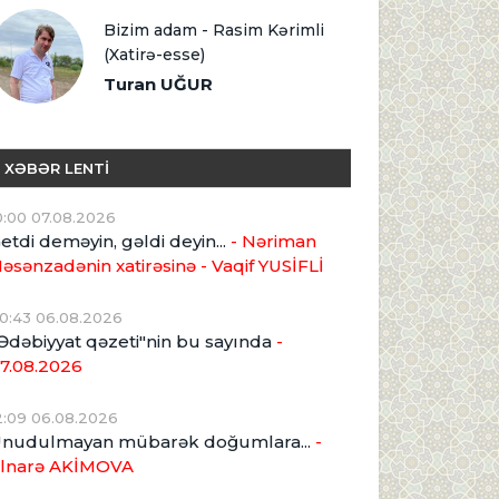
Bizim adam - Rasim Kərimli
(Xatirə-esse)
Turan UĞUR
XƏBƏR LENTİ
0:00 07.08.2026
etdi deməyin, gəldi deyin...
- Nəriman
əsənzadənin xatirəsinə
- Vaqif YUSİFLİ
0:43 06.08.2026
Ədəbiyyat qəzeti"nin bu sayında
-
7.08.2026
2:09 06.08.2026
nudulmayan mübarək doğumlara...
-
lnarə AKİMOVA