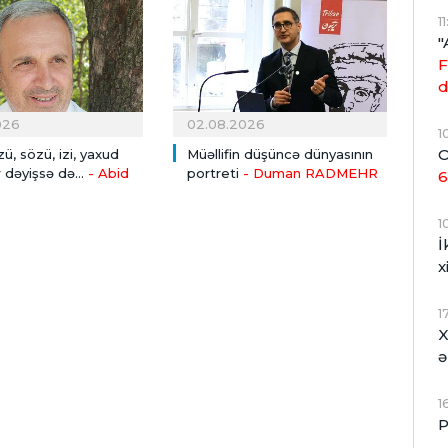
1
"
F
d
026
02.08.2026
1
O
zü, sözü, izi, yaxud
Müəllifin düşüncə dünyasının
 dəyişsə də...
- Abid
portreti
- Duman RADMEHR
6
1
İ
x
1
X
ə
1
P