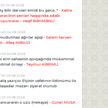
1:29 04.08.2026
Ay bilir darıxan kimdi bu gecə..."
- Xatirə
ərəclinin şeirləri haqqında ədəbi
üşüncələr - Vaqif BƏHMƏNLİ
0:49 04.08.2026
vudulmaz ağrılar aşiqi
- Salam Sarvan-
0 - Afaq MƏSUD
0:09 04.08.2026
ki elm sahəsinin qovşağında mükəmməl
idmət örnəyi
- Teymur KƏRİMLİ
7:20 03.08.2026
alq yazıçısı Elçinin vəfatının ildönümü ilə
laqədar məzarı ziyarət olunub
6:23 03.08.2026
əncərənin o üzü (Hekayə)
- Günel MUSA