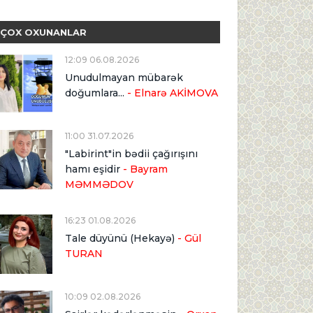
ÇOX OXUNANLAR
12:09 06.08.2026
Unudulmayan mübarək
doğumlara...
- Elnarə AKİMOVA
11:00 31.07.2026
"Labirint"in bədii çağırışını
hamı eşidir
- Bayram
MƏMMƏDOV
16:23 01.08.2026
Tale düyünü (Hekayə)
- Gül
TURAN
10:09 02.08.2026