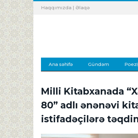
Haqqımızda
|
Əlaqə
Ana səhifə
Gündəm
Poezi
Milli Kitabxanada “X
80” adlı ənənəvi kit
istifadəçilərə təqd