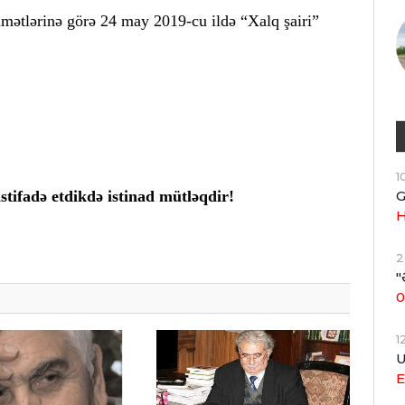
mətlərinə görə 24 may 2019-cu ildə “Xalq şairi”
1
G
tifadə etdikdə istinad mütləqdir!
H
2
"
0
1
U
E