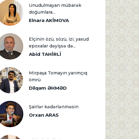
Unudulmayan mübarək
doğumlara...
Elnarə AKİMOVA
Elçinin özü, sözü, izi, yaxud
epoxalar dəyişsə də...
Abid TAHİRLİ
Mirpaşa Tomayın yarımçıq
ömrü
Dilqəm ƏHMƏD
Şairlər kədərlənməsin
Orxan ARAS