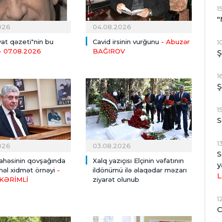
1
"
026
04.08.2026
at qəzeti"nin bu
Cavid irsinin vurğunu
- Abuzər
1
- 07.08.2026
BAĞIROV
Ş
1
Ş
1
S
1
026
03.08.2026
S
sahəsinin qovşağında
Xalq yazıçısı Elçinin vəfatının
y
l xidmət örnəyi
-
ildönümü ilə əlaqədar məzarı
L
KƏRİMLİ
ziyarət olunub
1
C