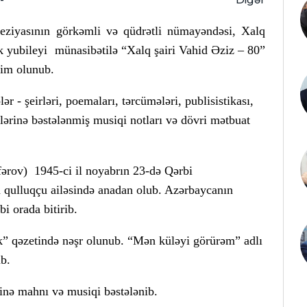
ziyasının görkəmli və qüdrətli nümayəndəsi, Xalq
ik yubileyi münasibətilə “Xalq şairi Vahid Əziz – 80”
qdim olunub.
r - şeirləri, poemaları, tərcümələri, publisistikası,
zlərinə bəstələnmiş musiqi notları və dövri mətbuat
fərov) 1945-ci il noyabrın 23-də Qərbi
qulluqçu ailəsində anadan olub. Azərbaycanın
i orada bitirib.
nik” qəzetində nəşr olunub. “Mən küləyi görürəm” adlı
üb.
inə mahnı və musiqi bəstələnib.