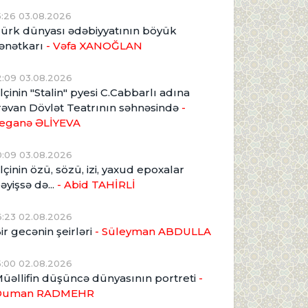
5:26 03.08.2026
ürk dünyası ədəbiyyatının böyük
ənətkarı
- Vəfa XANOĞLAN
2:09 03.08.2026
lçinin "Stalin" pyesi C.Cabbarlı adına
rəvan Dövlət Teatrının səhnəsində
-
eganə ƏLİYEVA
0:09 03.08.2026
lçinin özü, sözü, izi, yaxud epoxalar
əyişsə də...
- Abid TAHİRLİ
6:23 02.08.2026
ir gecənin şeirləri
- Süleyman ABDULLA
5:00 02.08.2026
üəllifin düşüncə dünyasının portreti
-
Duman RADMEHR