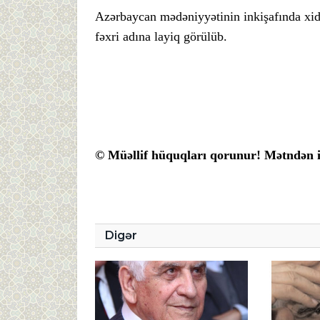
Azərbaycan mədəniyyətinin inkişafında xid
fəxri adına layiq görülüb.
© Müəllif hüquqları qorunur! Mətndən is
Digər