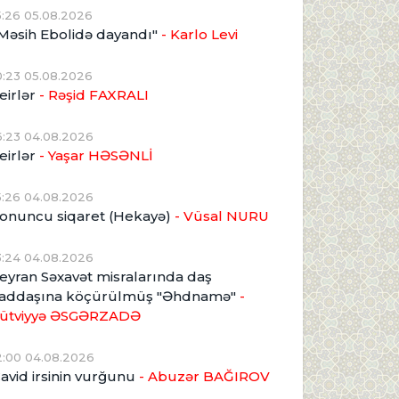
5:26 05.08.2026
Məsih Ebolidə dayandı"
- Karlo Levi
0:23 05.08.2026
eirlər
- Rəşid FAXRALI
6:23 04.08.2026
eirlər
- Yaşar HƏSƏNLİ
5:26 04.08.2026
onuncu siqaret (Hekayə)
- Vüsal NURU
3:24 04.08.2026
eyran Səxavət misralarında daş
addaşına köçürülmüş "Əhdnamə"
-
ütviyyə ƏSGƏRZADƏ
2:00 04.08.2026
avid irsinin vurğunu
- Abuzər BAĞIROV