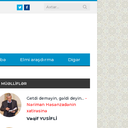
Twitter
Facebook
ibə
Elmi araşdırma
Digər
MÜƏLLİFLƏR
Getdi deməyin, gəldi deyin...
-
Nəriman Həsənzadənin
xatirəsinə
Vaqif YUSİFLİ