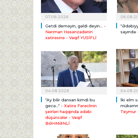
07.08.2026
06.08.2
Getdi deməyin, gəldi deyin...
-
"Ədəbiyy
Nəriman Həsənzadənin
sayında
xatirəsinə
- Vaqif YUSİFLİ
04.08.2026
04.08.2
"Ay bilir darıxan kimdi bu
İki elm 
gecə..."
- Xatirə Fərəclinin
mükəmmə
şeirləri haqqında ədəbi
Teymur 
düşüncələr - Vaqif
BƏHMƏNLİ