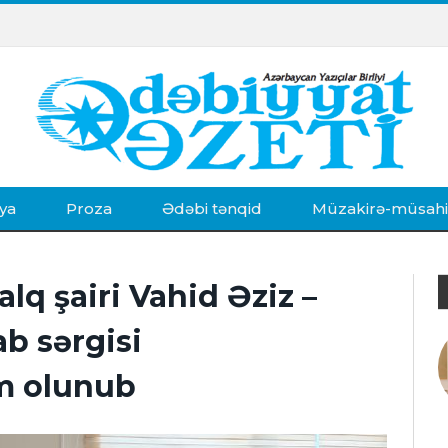
ya
Proza
Ədəbi tənqid
Müzakirə-müsah
alq şairi Vahid Əziz –
ab sərgisi
im olunub