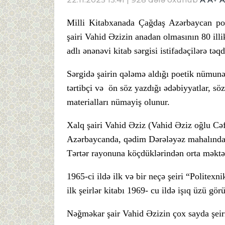
Milli Kitabxanada Çağdaş Azərbaycan poe
şairi Vahid Əzizin anadan olmasının 80 ill
adlı ənənəvi kitab sərgisi istifadəçilərə tə
Sərgidə şairin qələmə aldığı poetik nümunələ
tərtibçi və ön söz yazdığı ədəbiyyatlar, sö
materialları nümayiş olunur.
Xalq şairi Vahid Əziz (Vahid Əziz oğlu Cə
Azərbaycanda, qədim Dərələyəz mahalında 
Tərtər rayonuna köçdüklərindən orta məktəb
1965-ci ildə ilk və bir neçə şeiri “Politex
ilk şeirlər kitabı 1969- cu ildə işıq üzü gör
Nəğməkar şair Vahid Əzizin çox sayda şeir