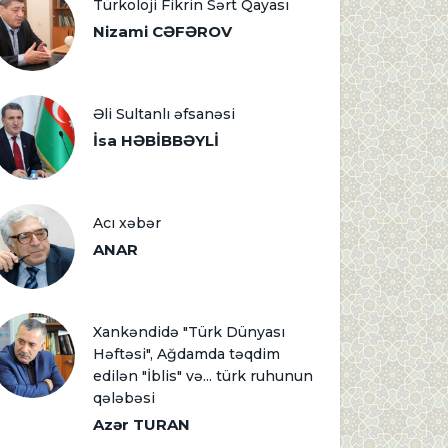
Türkoloji Fikrin Sərt Qayası
Nizami CƏFƏROV
Əli Sultanlı əfsanəsi
İsa HƏBİBBƏYLİ
Acı xəbər
ANAR
Xankəndidə "Türk Dünyası
Həftəsi", Ağdamda təqdim
edilən "İblis" və... türk ruhunun
qələbəsi
Azər TURAN