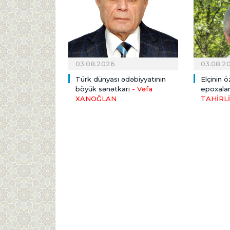
03.08.2026
03.08.2
Türk dünyası ədəbiyyatının
Elçinin ö
böyük sənətkarı
- Vəfa
epoxalar
XANOĞLAN
TAHİRLİ