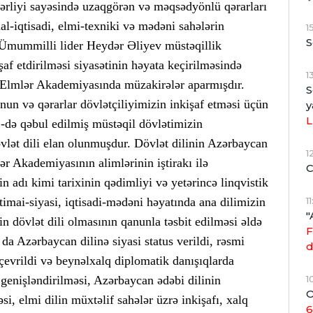
vərliyi sayəsində uzaqgörən və məqsədyönlü qərarları
l-iqtisadi, elmi-texniki və mədəni sahələrin
1
S
. Ümummilli lider Heydər Əliyev müstəqillik
af etdirilməsi siyasətinin həyata keçirilməsində
1
lə Elmlər Akademiyasında müzakirələr aparmışdır.
S
qanun və qərarlar dövlətçiliyimizin inkişaf etməsi üçün
y
L
2-də qəbul edilmiş müstəqil dövlətimizin
vlət dili elan olunmuşdur. Dövlət dilinin Azərbaycan
1
ər Akademiyasının alimlərinin iştirakı ilə
C
 adı kimi tarixinin qədimliyi və yetərincə linqvistik
timai-siyasi, iqtisadi-mədəni həyatında ana dilimizin
1
"
in dövlət dili olmasının qanunla təsbit edilməsi əldə
F
a Azərbaycan dilinə siyasi status verildi, rəsmi
d
 çevrildi və beynəlxalq diplomatik danışıqlarda
 genişləndirilməsi, Azərbaycan ədəbi dilinin
1
O
si, elmi dilin müxtəlif sahələr üzrə inkişafı, xalq
6