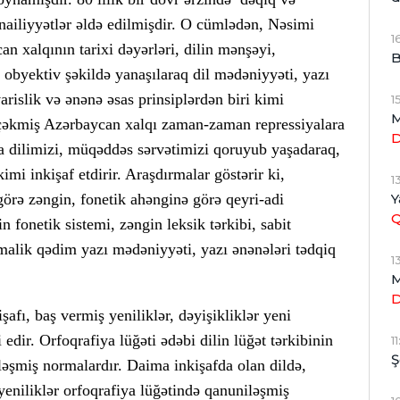
ailiyyətlər əldə edilmişdir. O cümlədən, Nəsimi
1
an xalqının tarixi dəyərləri, dilin mənşəyi,
B
 obyektiv şəkildə yanaşılaraq dil mədəniyyəti, yazı
varislik və ənənə əsas prinsiplərdən biri kimi
1
M
r çəkmiş Azərbaycan xalqı zaman-zaman repressiyalara
na dilimizi, müqəddəs sərvətimizi qoruyub yaşadaraq,
mi inkişaf etdirir. Araşdırmalar göstərir ki,
1
örə zəngin, fonetik ahənginə görə qeyri-adi
Y
n fonetik sistemi, zəngin leksik tərkibi, sabit
malik qədim yazı mədəniyyəti, yazı ənənələri tədqiq
1
M
şafı, baş vermiş yeniliklər, dəyişikliklər yeni
 edir. Orfoqrafiya lüğəti ədəbi dilin lüğət tərkibinin
1
Ş
ləşmiş normalardır. Daima inkişafda olan dildə,
yeniliklər orfoqrafiya lüğətində qanuniləşmiş