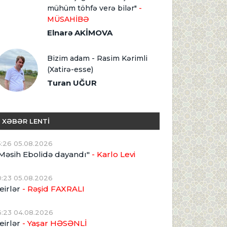
mühüm töhfə verə bilər"
-
MÜSAHİBƏ
Elnarə AKİMOVA
Bizim adam - Rasim Kərimli
(Xatirə-esse)
Turan UĞUR
XƏBƏR LENTİ
5:26 05.08.2026
Məsih Ebolidə dayandı"
- Karlo Levi
0:23 05.08.2026
eirlər
- Rəşid FAXRALI
6:23 04.08.2026
eirlər
- Yaşar HƏSƏNLİ