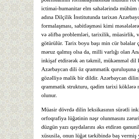
ictimai-humanitar elm sahələrində mühüm n
adına Dilçilik İnstitutunda tarixən Azərbayc
formalaşması, sabitləşməsi kimi məsələlərə
və əlifba problemləri, tarixilik, müasirlik, 
götürülür. Tarix boyu başı min cür bəlala
məruz qalmış olsa da, milli varlığı olan A
inkişaf etdirərək ən təkmil, mükəmməl dil ki
Azərbaycan dili öz qrammatik quruluşuna g
gözəlliyə malik bir dildir. Azərbaycan dilini
qrammatik strukturu, qədim tarixi köklərə 
olunur.
Müasir dövrdə dilin leksikasının sürətli inki
orfoqrafiya lüğətinin nəşr olunmasını zəruri
düzgün yazı qaydalarını əks etdirən qanuni
xüsusilə, onun lüğət tərkibində baş vermiş 