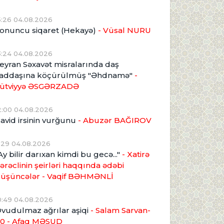
5:26 04.08.2026
onuncu siqaret (Hekayə)
- Vüsal NURU
3:24 04.08.2026
eyran Səxavət misralarında daş
addaşına köçürülmüş "Əhdnamə"
-
ütviyyə ƏSGƏRZADƏ
2:00 04.08.2026
avid irsinin vurğunu
- Abuzər BAĞIROV
1:29 04.08.2026
Ay bilir darıxan kimdi bu gecə..."
- Xatirə
ərəclinin şeirləri haqqında ədəbi
üşüncələr - Vaqif BƏHMƏNLİ
0:49 04.08.2026
vudulmaz ağrılar aşiqi
- Salam Sarvan-
0 - Afaq MƏSUD