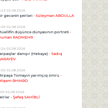
6:23 02.08.2026
ir gecənin şeirləri
- Süleyman ABDULLA
5:00 02.08.2026
üəllifin düşüncə dünyasının portreti
-
Duman RADMEHR
3:24 02.08.2026
arpaqlar danışır (Hekayə)
- Sadıq
QARAYEV
3:00 02.08.2026
irpaşa Tomayın yarımçıq ömrü
-
Dilqəm ƏHMƏD
1:00 02.08.2026
eirlər
- Şəfəq SAHİBLİ