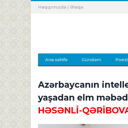
Haqqımızda
|
Əlaqə
Ana səhifə
Gündəm
Poezi
Azərbaycanın intell
yaşadan elm məbəd
HƏSƏNLİ-QƏRİBOV