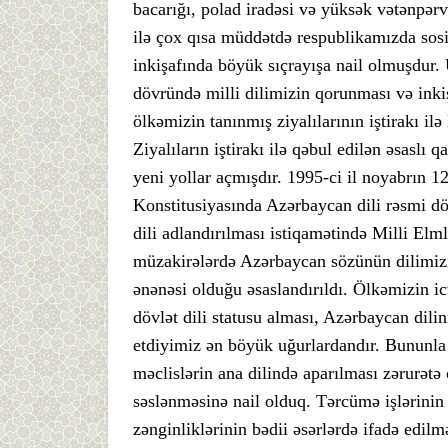
bacarığı, polad iradəsi və yüksək vətənpər
ilə çox qısa müddətdə respublikamızda sosia
inkişafında böyük sıçrayışa nail olmuşdur
dövründə milli dilimizin qorunması və inkiş
ölkəmizin tanınmış ziyalılarının iştirakı i
Ziyalıların iştirakı ilə qəbul edilən əsaslı 
yeni yollar açmışdır. 1995-ci il noyabrın 1
Konstitusiyasında Azərbaycan dili rəsmi dö
dili adlandırılması istiqamətində Milli Elml
müzakirələrdə Azərbaycan sözünün dilimizin
ənənəsi olduğu əsaslandırıldı. Ölkəmizin ic
dövlət dili statusu alması, Azərbaycan dilin
etdiyimiz ən böyük uğurlardandır. Bununla d
məclislərin ana dilində aparılması zərurətə
səslənməsinə nail olduq. Tərcümə işlərinin
zənginliklərinin bədii əsərlərdə ifadə edilmə