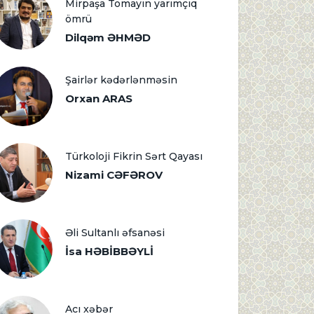
Mirpaşa Tomayın yarımçıq
ömrü
Dilqəm ƏHMƏD
Şairlər kədərlənməsin
Orxan ARAS
Türkoloji Fikrin Sərt Qayası
Nizami CƏFƏROV
Əli Sultanlı əfsanəsi
İsa HƏBİBBƏYLİ
Acı xəbər