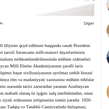
A-
Digər
 illiyinin qeyd edilməsi haqqında cənab Prezident
rt tarixli Sərəncamı milli-mənəvi dəyərlərimizin
ensialının möhkəmləndirilməsində mühüm xidmətləri
ycan Milli Elmlər Akademiyasının şərəfli tarix
lqımız bəşər sivilizasiyasının ayrılmaz tərkib hissəsi
, dünya elm və mədəniyyəti xəzinəsinə mühüm töhfələr
nin əsasında tarixi zərurətdən yaranan Azərbaycan
 məbədi olaraq öz işığını xalq intellektindən, onun
k ziyalı ordusunun yetişməsinə zəmin yaradır. 1920-
canı Tədqiq və Tətəbbö Cəmiyyətində birləşməsi,