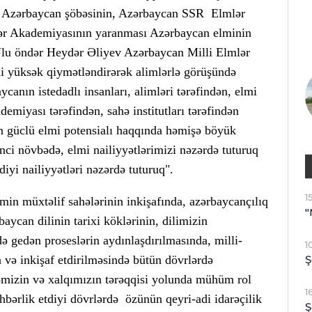
ın Azərbaycan şöbəsinin, Azərbaycan SSR Elmlər
ər Akademiyasının yaranması Azərbaycan elminin
 Ulu öndər Heydər Əliyev Azərbaycan Milli Elmlər
mi yüksək qiymətləndirərək alimlərlə görüşündə
anın istedadlı insanları, alimləri tərəfindən, elmi
kademiyası tərəfindən, sahə institutları tərəfindən
n güclü elmi potensialı haqqında həmişə böyük
rinci növbədə, elmi nailiyyətlərimizi nəzərdə tuturuq
yi nailiyyətləri nəzərdə tuturuq".
1
min müxtəlif sahələrinin inkişafında, azərbaycançılıq
"
aycan dilinin tarixi köklərinin, dilimizin
ə gedən proseslərin aydınlaşdırılmasında, milli-
1
və inkişaf etdirilməsində bütün dövrlərdə
Ş
mizin və xalqımızın tərəqqisi yolunda mühüm rol
1
bərlik etdiyi dövrlərdə özünün qeyri-adi idarəçilik
Ş