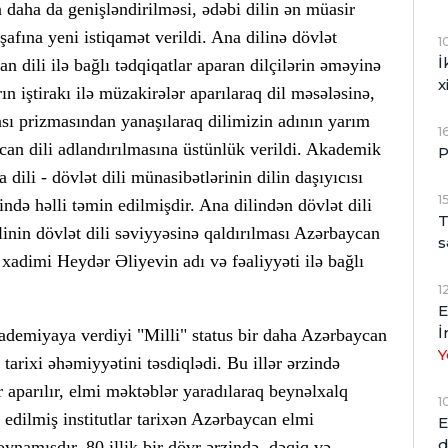
in daha da genişləndirilməsi, ədəbi dilin ən müasir
işafına yeni istiqamət verildi. Ana dilinə dövlət
1
İ
n dili ilə bağlı tədqiqatlar aparan dilçilərin əməyinə
x
n iştirakı ilə müzakirələr aparılaraq dil məsələsinə,
ası prizmasından yanaşılaraq dilimizin adının yarım
1
ycan dili adlandırılmasına üstünlük verildi. Akademik
P
dili - dövlət dili münasibətlərinin dilin daşıyıcısı
1
ndə həlli təmin edilmişdir. Ana dilindən dövlət dili
T
linin dövlət dili səviyyəsinə qaldırılması Azərbaycan
s
xadimi Heydər Əliyevin adı və fəaliyyəti ilə bağlı
1
E
İ
ademiyaya verdiyi "Milli" status bir daha Azərbaycan
Y
arixi əhəmiyyətini təsdiqlədi. Bu illər ərzində
 aparılır, elmi məktəblər yaradılaraq beynəlxalq
1
 edilmiş institutlar tarixən Azərbaycan elmi
E
d
ynamışdır. 80 illik bir dövr ərzində dəqiq və