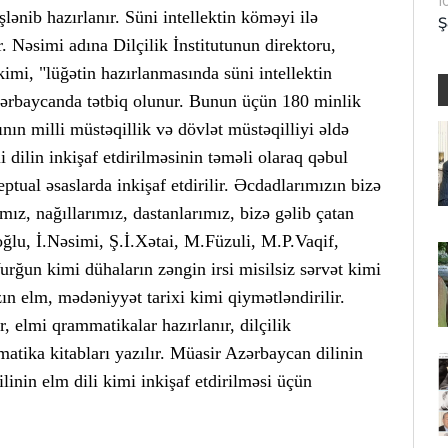
1
lənib hazırlanır. Süni intellektin köməyi ilə
Ş
ır. Nəsimi adına Dilçilik İnstitutunun direktoru,
mi, "lüğətin hazırlanmasında süni intellektin
 Azərbaycanda tətbiq olunur. Bunun üçün 180 minlik
nın milli müstəqillik və dövlət müstəqilliyi əldə
i dilin inkişaf etdirilməsinin təməli olaraq qəbul
tual əsaslarda inkişaf etdirilir. Əcdadlarımızın bizə
mız, nağıllarımız, dastanlarımız, bizə gəlib çatan
ğlu, İ.Nəsimi, Ş.İ.Xətai, M.Füzuli, M.P.Vaqif,
n kimi dühaların zəngin irsi misilsiz sərvət kimi
ızın elm, mədəniyyət tarixi kimi qiymətləndirilir.
r, elmi qrammatikalar hazırlanır, dilçilik
atika kitabları yazılır. Müasir Azərbaycan dilinin
linin elm dili kimi inkişaf etdirilməsi üçün