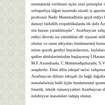
normalarda verilməsi üçün yeni prinsiplər iş
orfoqrafiya lüğəti üzərində sürətli iş aparıl
professor Nadir Məmmədlinin qeyd etdiyi ki
dəstəyi türkdilli respublikalarda ilk dəfə
söz bazası yaradılmışdır". Azərbaycan xalqı
etdiyi dövrdə isə yürüdülən dil siyasəti mill
olunur və onun ideyaları fundamental konsep
miras qoyub getdiyi bayatılarımız, laylaları
qədim abidələrimizdən başlayaraq İ.Həsəno
M.F.Axundzadə, C.Məmmədquluzadə, S.Vurğu
araşdırılır. Elmi dilin inkişaf tarixi xalqım
Azərbaycan dilinin inkişafı ilə bağlı lüğətlə
məsələlərinin həlli üçün fundamental qramm
fonetik, leksik xüsusiyyətləri Azərbaycan di
üslubiyyat məsələləri tədqiq olunur.