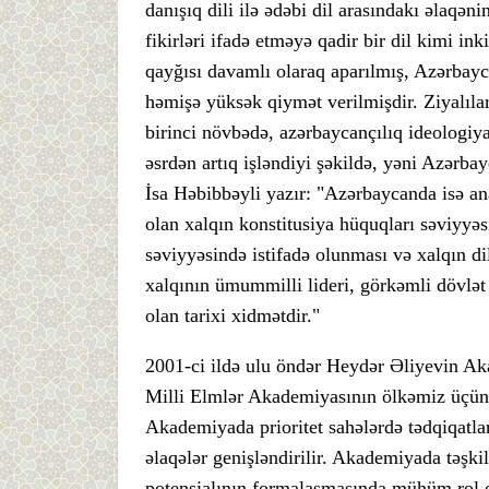
danışıq dili ilə ədəbi dil arasındakı əlaqən
fikirləri ifadə etməyə qadir bir dil kimi ink
qayğısı davamlı olaraq aparılmış, Azərbayca
həmişə yüksək qiymət verilmişdir. Ziyalıları
birinci növbədə, azərbaycançılıq ideologiy
əsrdən artıq işləndiyi şəkildə, yəni Azərba
İsa Həbibbəyli yazır: "Azərbaycanda isə ana 
olan xalqın konstitusiya hüquqları səviyyəsi
səviyyəsində istifadə olunması və xalqın di
xalqının ümummilli lideri, görkəmli dövlət 
olan tarixi xidmətdir."
2001-ci ildə ulu öndər Heydər Əliyevin Ak
Milli Elmlər Akademiyasının ölkəmiz üçün t
Akademiyada prioritet sahələrdə tədqiqatlar
əlaqələr genişləndirilir. Akademiyada təşkil
potensialının formalaşmasında mühüm rol o