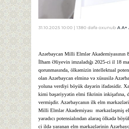
31.10.2025 10:00
| 1380 dəfə oxunub
A
A+
Azərbaycan Milli Elmlər Akademiyasının 80
İlham Əliyevin imzaladığı 2025-ci il 18 ma
qorunmasında, ölkəmizin intellektual pot
olan Azərbaycan elminə və xüsusilə Azərba
yoluna verdiyi böyük dəyərin ifadəsidir. Xa
kimi bəşəriyyətin elmi fikrinin inkişafına
vermişdir. Azərbaycanın ilk elm mərkəzləri
Milli Elmlər Akademiyası mərkəzləşmiş elm
yaradıcı potensialından alaraq ölkədə böyü
ci ildə yaranan elm mərkəzlərinin Azərbay