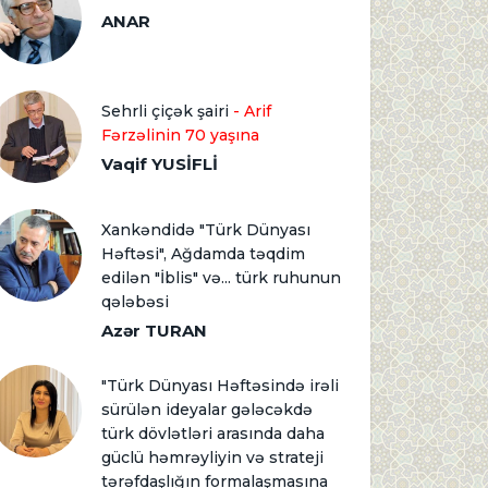
ANAR
Sehrli çiçək şairi
- Arif
Fərzəlinin 70 yaşına
Vaqif YUSİFLİ
Xankəndidə "Türk Dünyası
Həftəsi", Ağdamda təqdim
edilən "İblis" və... türk ruhunun
qələbəsi
Azər TURAN
"Türk Dünyası Həftəsində irəli
sürülən ideyalar gələcəkdə
türk dövlətləri arasında daha
güclü həmrəyliyin və strateji
tərəfdaşlığın formalaşmasına