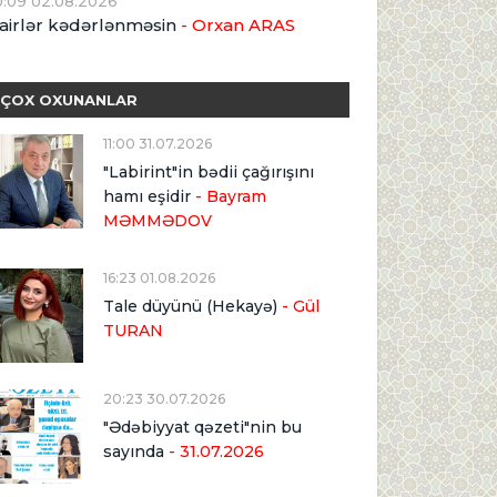
0:09 02.08.2026
airlər kədərlənməsin
- Orxan ARAS
ÇOX OXUNANLAR
11:00 31.07.2026
"Labirint"in bədii çağırışını
hamı eşidir
- Bayram
MƏMMƏDOV
16:23 01.08.2026
Tale düyünü (Hekayə)
- Gül
TURAN
20:23 30.07.2026
"Ədəbiyyat qəzeti"nin bu
sayında
- 31.07.2026