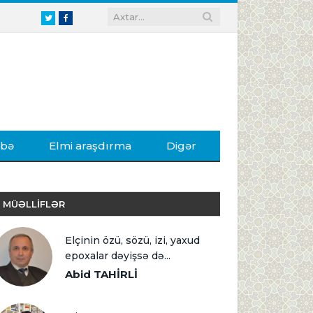
Twitter
Facebook
ibə
Elmi araşdırma
Digər
MÜƏLLİFLƏR
Elçinin özü, sözü, izi, yaxud
epoxalar dəyişsə də...
Abid TAHİRLİ