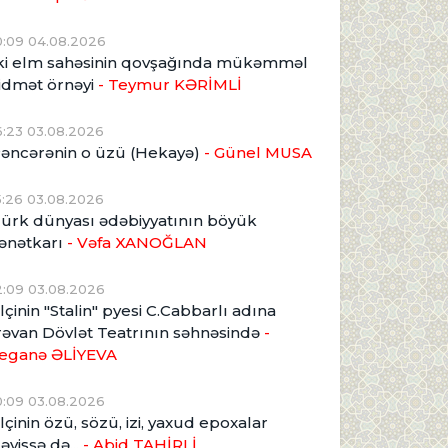
0:09 04.08.2026
ki elm sahəsinin qovşağında mükəmməl
idmət örnəyi
- Teymur KƏRİMLİ
6:23 03.08.2026
əncərənin o üzü (Hekayə)
- Günel MUSA
5:26 03.08.2026
ürk dünyası ədəbiyyatının böyük
ənətkarı
- Vəfa XANOĞLAN
2:09 03.08.2026
lçinin "Stalin" pyesi C.Cabbarlı adına
rəvan Dövlət Teatrının səhnəsində
-
eganə ƏLİYEVA
0:09 03.08.2026
lçinin özü, sözü, izi, yaxud epoxalar
əyişsə də...
- Abid TAHİRLİ