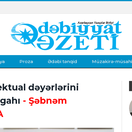
ya
Proza
Ədəbi tənqid
Müzakirə-müsah
ektual dəyərlərini
gahı
- Şəbnəm
A