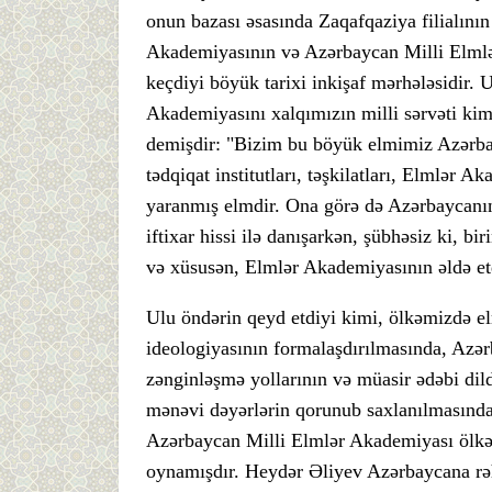
onun bazası əsasında Zaqafqaziya filialın
Akademiyasının və Azərbaycan Milli Elml
keçdiyi böyük tarixi inkişaf mərhələsidir.
Akademiyasını xalqımızın milli sərvəti ki
demişdir: "Bizim bu böyük elmimiz Azərbayc
tədqiqat institutları, təşkilatları, Elmlər A
yaranmış elmdir. Ona görə də Azərbaycanı
iftixar hissi ilə danışarkən, şübhəsiz ki, bi
və xüsusən, Elmlər Akademiyasının əldə etdi
Ulu öndərin qeyd etdiyi kimi, ölkəmizdə el
ideologiyasının formalaşdırılmasında, Azərb
zənginləşmə yollarının və müasir ədəbi dild
mənəvi dəyərlərin qorunub saxlanılmasında 
Azərbaycan Milli Elmlər Akademiyası ölkə
oynamışdır. Heydər Əliyev Azərbaycana rəh