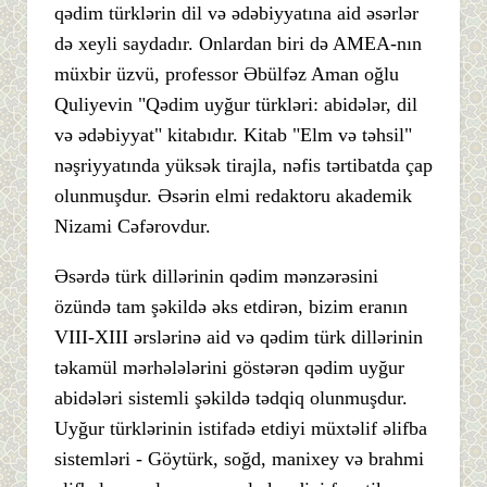
qədim türklərin dil və ədəbiyyatına aid əsərlər
də xeyli saydadır. Onlardan biri də AMEA-nın
müxbir üzvü, professor Əbülfəz Aman oğlu
Quliyevin "Qədim uyğur türkləri: abidələr, dil
və ədəbiyyat" kitabıdır. Kitab "Elm və təhsil"
nəşriyyatında yüksək tirajla, nəfis tərtibatda çap
olunmuşdur. Əsərin elmi redaktoru akademik
Nizami Cəfərovdur.
Əsərdə türk dillərinin qədim mənzərəsini
özündə tam şəkildə əks etdirən, bizim eranın
VIII-XIII ərslərinə aid və qədim türk dillərinin
təkamül mərhələlərini göstərən qədim uyğur
abidələri sistemli şəkildə tədqiq olunmuşdur.
Uyğur türklərinin istifadə etdiyi müxtəlif əlifba
sistemləri - Göytürk, soğd, manixey və brahmi