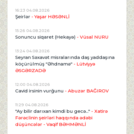
16:23 04.08.2026
Şeirlər
- Yaşar HƏSƏNLİ
15:26 04.08.2026
Sonuncu siqaret (Hekayə)
- Vüsal NURU
13:24 04.08.2026
Seyran Səxavət misralarında daş yaddaşına
köçürülmüş "Əhdnamə"
- Lütviyyə
ƏSGƏRZADƏ
12:00 04.08.2026
Cavid irsinin vurğunu
- Abuzər BAĞIROV
11:29 04.08.2026
"Ay bilir darıxan kimdi bu gecə..."
- Xatirə
Fərəclinin şeirləri haqqında ədəbi
düşüncələr - Vaqif BƏHMƏNLİ