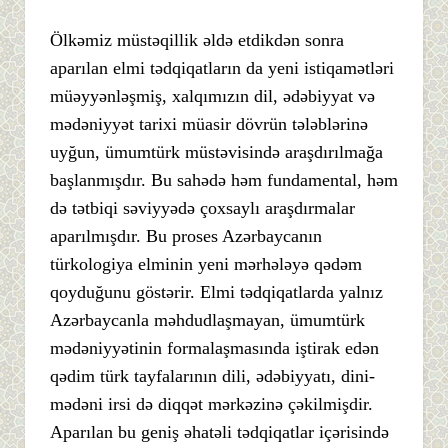
Ölkəmiz müstəqillik əldə etdikdən sonra
aparılan elmi tədqiqatların da yeni istiqamətləri
müəyyənləşmiş, xalqımızın dil, ədəbiyyat və
mədəniyyət tarixi müasir dövrün tələblərinə
uyğun, ümumtürk müstəvisində araşdırılmağa
başlanmışdır. Bu sahədə həm fundamental, həm
də tətbiqi səviyyədə çoxsaylı araşdırmalar
aparılmışdır. Bu proses Azərbaycanın
türkologiya elminin yeni mərhələyə qədəm
qoyduğunu göstərir. Elmi tədqiqatlarda yalnız
Azərbaycanla məhdudlaşmayan, ümumtürk
mədəniyyətinin formalaşmasında iştirak edən
qədim türk tayfalarının dili, ədəbiyyatı, dini-
mədəni irsi də diqqət mərkəzinə çəkilmişdir.
Aparılan bu geniş əhatəli tədqiqatlar içərisində