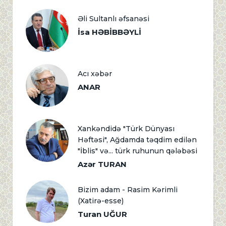
Əli Sultanlı əfsanəsi
İsa HƏBİBBƏYLİ
Acı xəbər
ANAR
Xankəndidə "Türk Dünyası
Həftəsi", Ağdamda təqdim edilən
"İblis" və... türk ruhunun qələbəsi
Azər TURAN
Bizim adam - Rasim Kərimli
(Xatirə-esse)
Turan UĞUR