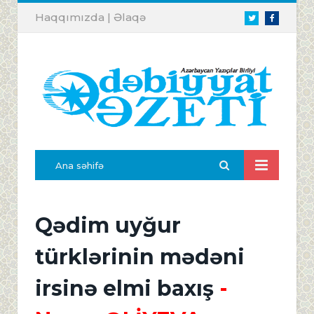
Haqqımızda
|
Əlaqə
Twitter
Facebook
Ana səhifə
Qədim uyğur
türklərinin mədəni
irsinə elmi baxış
-