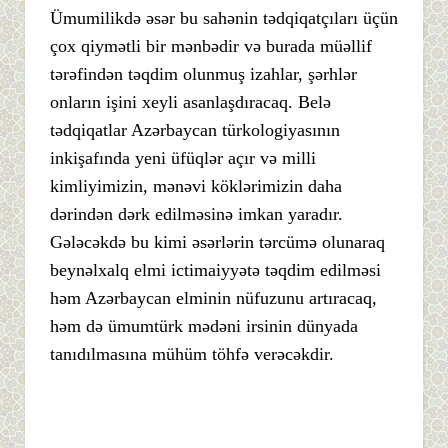
Ümumilikdə əsər bu sahənin tədqiqatçıları üçün
çox qiymətli bir mənbədir və burada müəllif
tərəfindən təqdim olunmuş izahlar, şərhlər
onların işini xeyli asanlaşdıracaq. Belə
tədqiqatlar Azərbaycan türkologiyasının
inkişafında yeni üfüqlər açır və milli
kimliyimizin, mənəvi köklərimizin daha
dərindən dərk edilməsinə imkan yaradır.
Gələcəkdə bu kimi əsərlərin tərcümə olunaraq
beynəlxalq elmi ictimaiyyətə təqdim edilməsi
həm Azərbaycan elminin nüfuzunu artıracaq,
həm də ümumtürk mədəni irsinin dünyada
tanıdılmasına mühüm töhfə verəcəkdir.