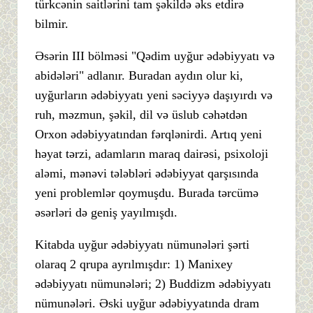
türkcənin saitlərini tam şəkildə əks etdirə
bilmir.
Əsərin III bölməsi "Qədim uyğur ədəbiyyatı və
abidələri" adlanır. Buradan aydın olur ki,
uyğurların ədəbiyyatı yeni səciyyə daşıyırdı və
ruh, məzmun, şəkil, dil və üslub cəhətdən
Orxon ədəbiyyatından fərqlənirdi. Artıq yeni
həyat tərzi, adamların maraq dairəsi, psixoloji
aləmi, mənəvi tələbləri ədəbiyyat qarşısında
yeni problemlər qoymuşdu. Burada tərcümə
əsərləri də geniş yayılmışdı.
Kitabda uyğur ədəbiyyatı nümunələri şərti
olaraq 2 qrupa ayrılmışdır: 1) Manixey
ədəbiyyatı nümunələri; 2) Buddizm ədəbiyyatı
nümunələri. Əski uyğur ədəbiyyatında dram