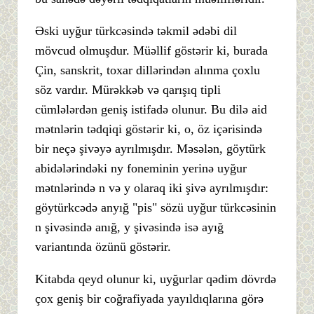
Əski uyğur türkcəsində təkmil ədəbi dil
mövcud olmuşdur. Müəllif göstərir ki, burada
Çin, sanskrit, toxar dillərindən alınma çoxlu
söz vardır. Mürəkkəb və qarışıq tipli
cümlələrdən geniş istifadə olunur. Bu dilə aid
mətnlərin tədqiqi göstərir ki, o, öz içərisində
bir neçə şivəyə ayrılmışdır. Məsələn, göytürk
abidələrindəki ny foneminin yerinə uyğur
mətnlərində n və y olaraq iki şivə ayrılmışdır:
göytürkcədə anyığ "pis" sözü uyğur türkcəsinin
n şivəsində anığ, y şivəsində isə ayığ
variantında özünü göstərir.
Kitabda qeyd olunur ki, uyğurlar qədim dövrdə
çox geniş bir coğrafiyada yayıldıqlarına görə