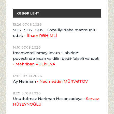
XƏBƏR LENTİ
15:26 07.08.2026
SOS... SOS... SOS... Gözəlliyi daha məzmunlu
edək
- İlham RƏHİMLİ
14:10 07.08.2026
İmamverdi İsmayılovun "Labirint"
povestində insan və dilin bədii-fəlsəfi vəhdəti
- Mehriban VƏLİYEVA
12:09 07.08.2026
Ay Nəriman
- Nəcməddin MÜRVƏTOV
11:29 07.08.2026
Unudulmaz Nəriman Həsənzadəyə
- Sərvaz
HÜSEYNOĞLU