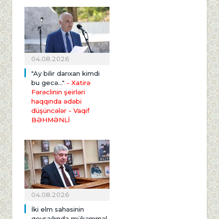
04.08.2026
"Ay bilir darıxan kimdi
bu gecə..."
- Xatirə
Fərəclinin şeirləri
haqqında ədəbi
düşüncələr - Vaqif
BƏHMƏNLİ
04.08.2026
İki elm sahəsinin
qovşağında mükəmməl