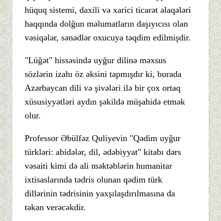
hüquq sistemi, daxili və xarici ticarət əlaqələri
haqqında dolğun məlumatların daşıyıcısı olan
vəsiqələr, sənədlər oxucuya təqdim edilmişdir.
"Lüğət" hissəsində uyğur dilinə məxsus
sözlərin izahı öz əksini tapmışdır ki, burada
Azərbaycan dili və şivələri ilə bir çox ortaq
xüsusiyyətləri aydın şəkildə müşahidə etmək
olur.
Professor Əbülfəz Quliyevin "Qədim uyğur
türkləri: abidələr, dil, ədəbiyyat" kitabı dərs
vəsaiti kimi də ali məktəblərin humanitar
ixtisaslarında tədris olunan qədim türk
dillərinin tədrisinin yaxşılaşdırılmasına da
təkan verəcəkdir.