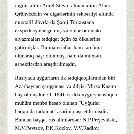
ingilis alimi Aurel Steyn, alman alimi Albert
Qrünvedelin və digərlərinin rəhbərliyi altında
müxtəlif dövrlərdə Şərqi Türküstana
ekspedisiyalar getmiş və onlar buradakı
əlyazmaları tədqiqat üçün öz ölkələrinə
gətirmişlər. Bu materiallar həm tərcümə
olunaraq nəşr olunmuş, həm də müxtəlif
aspektlərdən araşdırılmışdır.
Rusiyada uyğurların ilk tədqiqatçılarından biri
Azərbaycan şərqşünası və dilçisi Mirzə Kazım
bəy olmuşdur. O, 1841-ci ildə uyğurşünaslıqda
mühüm mənbə hesab olunan "Uyğurlar
haqqında tədqiqat" əsərini nəşr etdirmişdir.
Bundan başqa, rus alimlərdən: N.P.Prejevalski,
M.V.Pevtsov, P.K.Kozlov, V.V.Radlov,