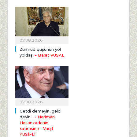
07.08.2026
Zümrüd quşunun yol
yoldaşı
- Barat VÜSAL
07.08.2026
Getdi deməyin, gəldi
deyin...
- Nəriman
Həsənzadənin
xatirəsinə
- Vaqif
YUSİFLİ