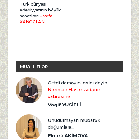
Türk dünyası
ədəbiyyatının böyük
sənətkarı
- Vəfa
XANOĞLAN
MÜƏLLİFLƏR
Getdi deməyin, gəldi deyin...
-
Nəriman Həsənzadənin
xatirəsinə
Vaqif YUSİFLİ
Unudulmayan mübarək
doğumlara...
Elnarə AKİMOVA