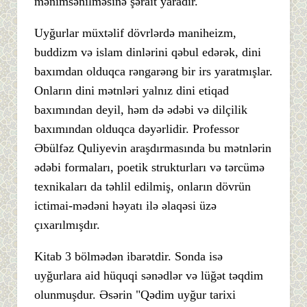
mənimsənilməsinə şərait yaradır.
Uyğurlar müxtəlif dövrlərdə maniheizm,
buddizm və islam dinlərini qəbul edərək, dini
baxımdan olduqca rəngarəng bir irs yaratmışlar.
Onların dini mətnləri yalnız dini etiqad
baxımından deyil, həm də ədəbi və dilçilik
baxımından olduqca dəyərlidir. Professor
Əbülfəz Quliyevin araşdırmasında bu mətnlərin
ədəbi formaları, poetik strukturları və tərcümə
texnikaları da təhlil edilmiş, onların dövrün
ictimai-mədəni həyatı ilə əlaqəsi üzə
çıxarılmışdır.
Kitab 3 bölmədən ibarətdir. Sonda isə
uyğurlara aid hüquqi sənədlər və lüğət təqdim
olunmuşdur. Əsərin "Qədim uyğur tarixi