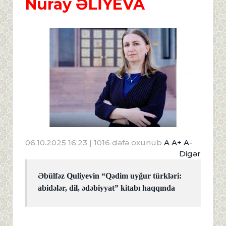
Nuray ƏLİYEVA
06.10.2025 16:23
| 1016 dəfə oxunub
A
A+
A-
Digər
Əbülfəz Quliyevin “Qədim uyğur türkləri:
abidələr, dil, ədəbiyyat” kitabı haqqında