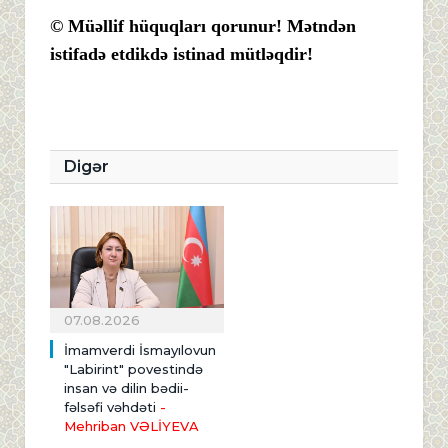
© Müəllif hüquqları qorunur! Mətndən
istifadə etdikdə istinad mütləqdir!
Digər
07.08.2026
İmamverdi İsmayılovun
"Labirint" povestində
insan və dilin bədii-
fəlsəfi vəhdəti
-
Mehriban VƏLİYEVA