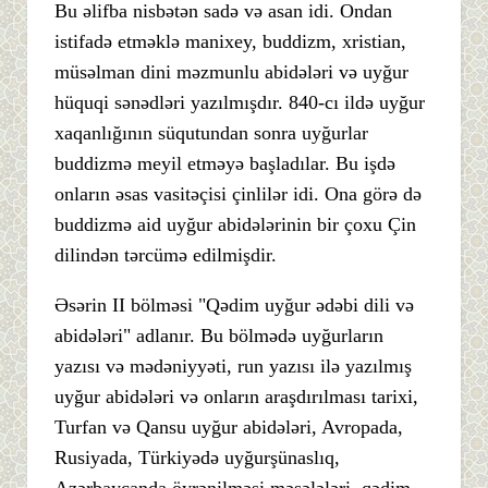
Bu əlifba nisbətən sadə və asan idi. Ondan
istifadə etməklə manixey, buddizm, xristian,
müsəlman dini məzmunlu abidələri və uyğur
hüquqi sənədləri yazılmışdır. 840-cı ildə uyğur
xaqanlığının süqutundan sonra uyğurlar
buddizmə meyil etməyə başladılar. Bu işdə
onların əsas vasitəçisi çinlilər idi. Ona görə də
buddizmə aid uyğur abidələrinin bir çoxu Çin
dilindən tərcümə edilmişdir.
Əsərin II bölməsi "Qədim uyğur ədəbi dili və
abidələri" adlanır. Bu bölmədə uyğurların
yazısı və mədəniyyəti, run yazısı ilə yazılmış
uyğur abidələri və onların araşdırılması tarixi,
Turfan və Qansu uyğur abidələri, Avropada,
Rusiyada, Türkiyədə uyğurşünaslıq,