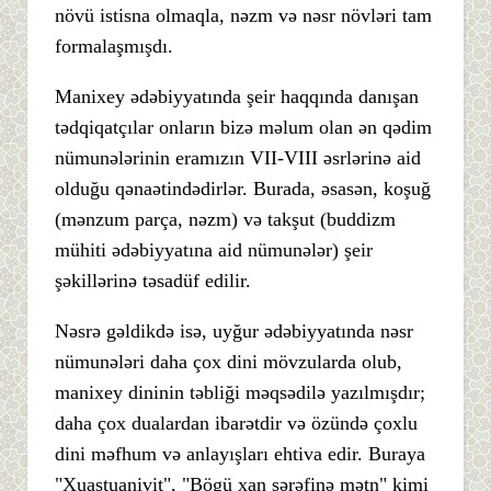
növü istisna olmaqla, nəzm və nəsr növləri tam
formalaşmışdı.
Manixey ədəbiyyatında şeir haqqında danışan
tədqiqatçılar onların bizə məlum olan ən qədim
nümunələrinin eramızın VII-VIII əsrlərinə aid
olduğu qənaətindədirlər. Burada, əsasən, koşuğ
(mənzum parça, nəzm) və takşut (buddizm
mühiti ədəbiyyatına aid nümunələr) şeir
şəkillərinə təsadüf edilir.
Nəsrə gəldikdə isə, uyğur ədəbiyyatında nəsr
nümunələri daha çox dini mövzularda olub,
manixey dininin təbliği məqsədilə yazılmışdır;
daha çox dualardan ibarətdir və özündə çoxlu
dini məfhum və anlayışları ehtiva edir. Buraya
"Xuastuanivit", "Bögü xan şərəfinə mətn" kimi