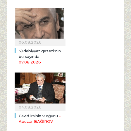
06.08.2026
"Ədəbiyyat qəzeti"nin
bu sayında
-
07.08.2026
04.08.2026
Cavid irsinin vurğunu
-
Abuzər BAĞIROV