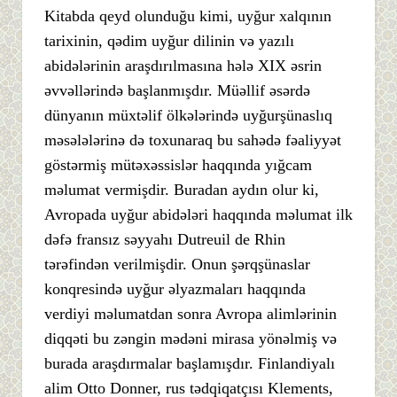
Kitabda qeyd olunduğu kimi, uyğur xalqının
tarixinin, qədim uyğur dilinin və yazılı
abidələrinin araşdırılmasına hələ XIX əsrin
əvvəllərində başlanmışdır. Müəllif əsərdə
dünyanın müxtəlif ölkələrində uyğurşünaslıq
məsələlərinə də toxunaraq bu sahədə fəaliyyət
göstərmiş mütəxəssislər haqqında yığcam
məlumat vermişdir. Buradan aydın olur ki,
Avropada uyğur abidələri haqqında məlumat ilk
dəfə fransız səyyahı Dutreuil de Rhin
tərəfindən verilmişdir. Onun şərqşünaslar
konqresində uyğur əlyazmaları haqqında
verdiyi məlumatdan sonra Avropa alimlərinin
diqqəti bu zəngin mədəni mirasa yönəlmiş və
burada araşdırmalar başlamışdır. Finlandiyalı
alim Otto Donner, rus tədqiqatçısı Klements,