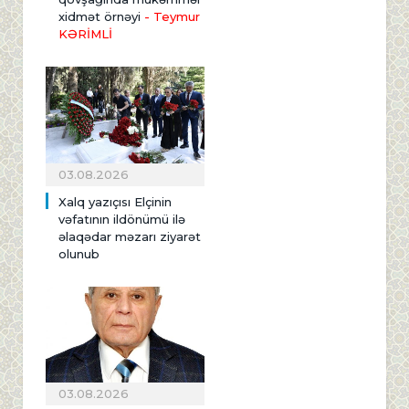
xidmət örnəyi
- Teymur
KƏRİMLİ
03.08.2026
Xalq yazıçısı Elçinin
vəfatının ildönümü ilə
əlaqədar məzarı ziyarət
olunub
03.08.2026