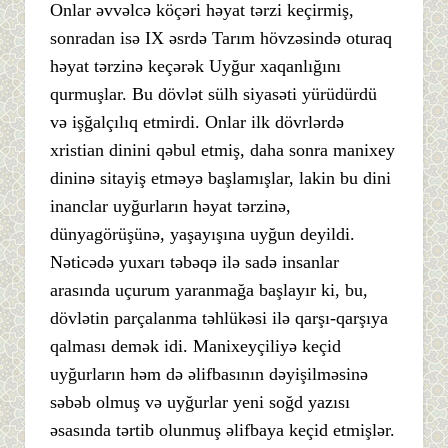
Onlar əvvəlcə köçəri həyat tərzi keçirmiş,
sonradan isə IX əsrdə Tarım hövzəsində oturaq
həyat tərzinə keçərək Uyğur xaqanlığını
qurmuşlar. Bu dövlət sülh siyasəti yürüdürdü
və işğalçılıq etmirdi. Onlar ilk dövrlərdə
xristian dinini qəbul etmiş, daha sonra manixey
dininə sitayiş etməyə başlamışlar, lakin bu dini
inanclar uyğurların həyat tərzinə,
dünyagörüşünə, yaşayışına uyğun deyildi.
Nəticədə yuxarı təbəqə ilə sadə insanlar
arasında uçurum yaranmağa başlayır ki, bu,
dövlətin parçalanma təhlükəsi ilə qarşı-qarşıya
qalması demək idi. Manixeyçiliyə keçid
uyğurların həm də əlifbasının dəyişilməsinə
səbəb olmuş və uyğurlar yeni soğd yazısı
əsasında tərtib olunmuş əlifbaya keçid etmişlər.