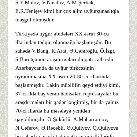
S.Y.Malov, V.Nasilov, A.M.Şerbak,
E.R.Tenişev kimi bir çox alim uyğurşünaslıqla
məşğul olmuşdur.
Türkiyədə uyğur abidələri XX əsrin 30-cu
illərindən tədqiq olunmağa başlamışdır. Bu
sahədə V.Bang, R.Arat, Ə.Cəfəroğlu, Ö.İzgi,
S.Barutçunun araşdırmaları diqqəti cəlb edir.
Azərbaycanda da uyğur türkcəsinin
öyrənilməsinə XX əsrin 20-30-cu illərində
başlanmışdır. Lakin müəllifin qeyd etdiyi kimi,
37-ci ildə baş verən hadisələr, repressiyalar bu
araşdırmaları bir qədər ləngitmiş, bir də yalnız
70-ci illərdə bu məsələyə yenidən
qayıdılmışdır. Ə.Şükürlü, A.Məhərrəmov,
N.Cəfərov, Ə.Rəcəbli, Ə.Quliyev, Q.Quliyeva
bu sahədə dəyərli tədqiqatların müəllifləridir.