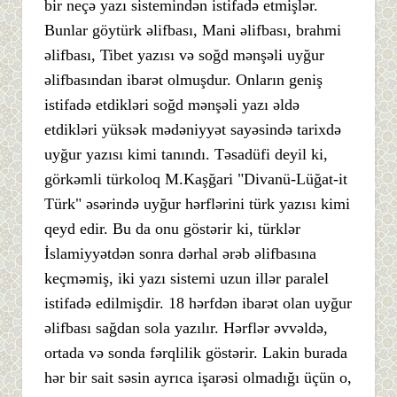
bir neçə yazı sistemindən istifadə etmişlər.
Bunlar göytürk əlifbası, Mani əlifbası, brahmi
əlifbası, Tibet yazısı və soğd mənşəli uyğur
əlifbasından ibarət olmuşdur. Onların geniş
istifadə etdikləri soğd mənşəli yazı əldə
etdikləri yüksək mədəniyyət sayəsində tarixdə
uyğur yazısı kimi tanındı. Təsadüfi deyil ki,
görkəmli türkoloq M.Kaşğari "Divanü-Lüğat-it
Türk" əsərində uyğur hərflərini türk yazısı kimi
qeyd edir. Bu da onu göstərir ki, türklər
İslamiyyətdən sonra dərhal ərəb əlifbasına
keçməmiş, iki yazı sistemi uzun illər paralel
istifadə edilmişdir. 18 hərfdən ibarət olan uyğur
əlifbası sağdan sola yazılır. Hərflər əvvəldə,
ortada və sonda fərqlilik göstərir. Lakin burada
hər bir sait səsin ayrıca işarəsi olmadığı üçün o,