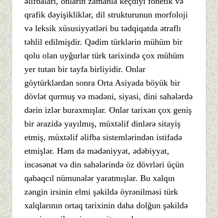
əlifbaları, onların zamanla keçdiyi fonetik və
qrafik dəyişikliklər, dil strukturunun morfoloji
və leksik xüsusiyyətləri bu tədqiqatda ətraflı
təhlil edilmişdir. Qədim türklərin mühüm bir
qolu olan uyğurlar türk tarixində çox mühüm
yer tutan bir tayfa birliyidir. Onlar
göytürklərdən sonra Orta Asiyada böyük bir
dövlət qurmuş və mədəni, siyasi, dini sahələrdə
dərin izlər buraxmışlar. Onlar tarixən çox geniş
bir ərazidə yayılmış, müxtəlif dinlərə sitayiş
etmiş, müxtəlif əlifba sistemlərindən istifadə
etmişlər. Həm də mədəniyyət, ədəbiyyat,
incəsənət və din sahələrində öz dövrləri üçün
qabaqcıl nümunələr yaratmışlar. Bu xalqın
zəngin irsinin elmi şəkildə öyrənilməsi türk
xalqlarının ortaq tarixinin daha dolğun şəkildə