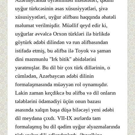
Azərbaycanda öyrənilməsi məsələləri, qədim
uyğur türkcəsinin əsas xüsusiyyətləri, şivə
xüsusiyyətləri, uyğur əlifbası haqqında əhatəli
məlumat verilmişdir. Müəllif qeyd edir ki,
uyğurlar əvvəlcə Orxon türkləri ilə birlikdə
göytürk ədəbi dilindən və run əlifbasından
istifadə etmiş, bu əlifba ilə Toyok və şaman
dini məzmunlu "Irk bitik" abidələrini
yaratmışlar. Bu dil bir çox türk dillərinin, o
cümlədən, Azərbaycan ədəbi dilinin
formalaşmasında müəyyən rol oynamışdır.
Lakin zaman keçdikcə bu əlifba və dil onların
tələblərini ödəmədiyi üçün onun bazası
əsasında xalqın başa düşə biləcəyi yeni ədəbi
dil meydana çıxdı. VII-IX əsrlərdə tam
formalaşmış bu dil qədim uyğur əlyazmalarında