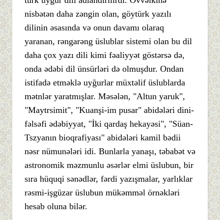
türk uyğur dili adlandırılırdı. Əvvəlkinə
nisbətən daha zəngin olan, göytürk yazılı
dilinin əsasında və onun davamı olaraq
yaranan, rəngarəng üslublar sistemi olan bu dil
daha çox yazı dili kimi fəaliyyət göstərsə də,
onda ədəbi dil ünsürləri də olmuşdur. Ondan
istifadə etməklə uyğurlar müxtəlif üslublarda
mətnlər yaratmışlar. Məsələn, "Altun yaruk",
"Maytrsimit", "Kuanşi-im pusar" abidələri dini-
fəlsəfi ədəbiyyat, "İki qardaş hekayəsi", "Süan-
Tszyanın bioqrafiyası" abidələri kamil bədii
nəsr nümunələri idi. Bunlarla yanaşı, təbabət və
astronomik məzmunlu əsərlər elmi üslubun, bir
sıra hüquqi sənədlər, fərdi yazışmalar, yarlıklar
rəsmi-işgüzar üslubun mükəmməl örnəkləri
hesab oluna bilər.