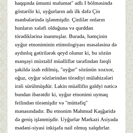
haqqında ümumi məlumat" adlı I bölməsində
göstərilir ki, uyğurların adı ilk dəfə Çin
mənbələrində işlənmişdir. Çinlilər onların
hunların xələfi olduğuna və qurddan
törədiklərinə inanmışlar. Burada, həmçinin
uyğur etnoniminin etimologiyası məsələsinə də
aydınlıq gətirilərək qeyd olunur ki, bu sözün
mənşəyi müxtəlif müəlliflər tərəfindən fərqli
şəkildə izah edilmiş, "uyğur" sözünün xozxor,
oğuz, oyğur sözlərindən törədiyi mülahizələri
irəli sürülmüşdür. Lakin müəllifin gəldyi nəticə
bundan ibarətdir ki, uyğur etnonimi uymaq
feilindən törəmişdir və "müttəfiq"
mənasındadır. Bu etnonim Mahmud Kaşğaridə
də geniş işlənmişdir. Uyğurlar Mərkəzi Asiyada
mədəni-siyasi inkişafa nail olmuş xalqdırlar.