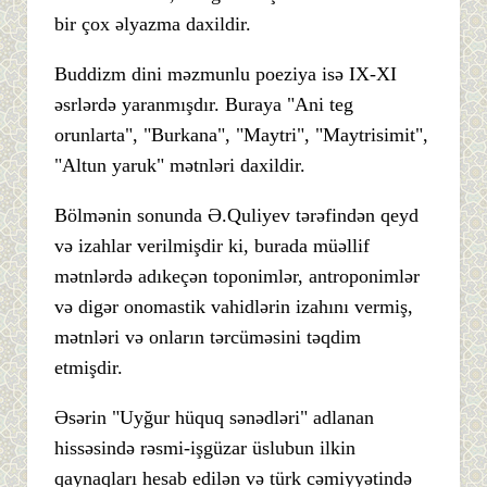
bir çox əlyazma daxildir.
Buddizm dini məzmunlu poeziya isə IX-XI
əsrlərdə yaranmışdır. Buraya "Ani teg
orunlarta", "Burkana", "Maytri", "Maytrisimit",
"Altun yaruk" mətnləri daxildir.
Bölmənin sonunda Ə.Quliyev tərəfindən qeyd
və izahlar verilmişdir ki, burada müəllif
mətnlərdə adıkeçən toponimlər, antroponimlər
və digər onomastik vahidlərin izahını vermiş,
mətnləri və onların tərcüməsini təqdim
etmişdir.
Əsərin "Uyğur hüquq sənədləri" adlanan
hissəsində rəsmi-işgüzar üslubun ilkin
qaynaqları hesab edilən və türk cəmiyyətində