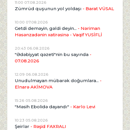
11:00 07.08.2026
Zümrüd quşunun yol yoldaşı
- Barat VÜSAL
10:00 07.08.2026
Getdi deməyin, gəldi deyin...
- Nəriman
Həsənzadənin xatirəsinə
- Vaqif YUSİFLİ
20:43 06.08.2026
"Ədəbiyyat qəzeti"nin bu sayında
-
07.08.2026
12:09 06.08.2026
Unudulmayan mübarək doğumlara...
-
Elnarə AKİMOVA
15:26 05.08.2026
"Məsih Ebolidə dayandı"
- Karlo Levi
10:23 05.08.2026
Şeirlər
- Rəşid FAXRALI