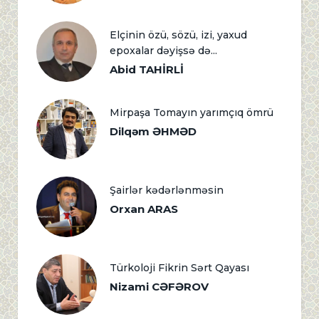
Elçinin özü, sözü, izi, yaxud
epoxalar dəyişsə də...
Abid TAHİRLİ
Mirpaşa Tomayın yarımçıq ömrü
Dilqəm ƏHMƏD
Şairlər kədərlənməsin
Orxan ARAS
Türkoloji Fikrin Sərt Qayası
Nizami CƏFƏROV