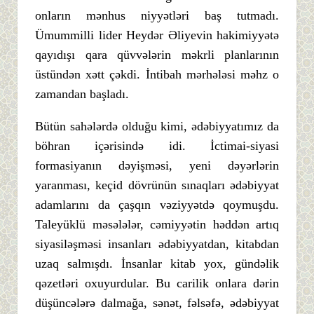
onların mənhus niyyətləri baş tutmadı.
Ümummilli lider Heydər Əliyevin hakimiyyətə
qayıdışı qara qüvvələrin məkrli planlarının
üstündən xətt çəkdi. İntibah mərhələsi məhz o
zamandan başladı.
Bütün sahələrdə olduğu kimi, ədəbiyyatımız da
böhran içərisində idi. İctimai-siyasi
formasiyanın dəyişməsi, yeni dəyərlərin
yaranması, keçid dövrünün sınaqları ədəbiyyat
adamlarını da çaşqın vəziyyətdə qoymuşdu.
Taleyüklü məsələlər, cəmiyyətin həddən artıq
siyasiləşməsi insanları ədəbiyyatdan, kitabdan
uzaq salmışdı. İnsanlar kitab yox, gündəlik
qəzetləri oxuyurdular. Bu carilik onlara dərin
düşüncələrə dalmağa, sənət, fəlsəfə, ədəbiyyat