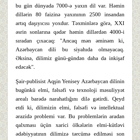
bu gün dünyada 7000-ə yaxın dil var. Həmin
dillərin 80 faizinə yaxınının 2500 insandan
artıq daşıyıcısı yoxdur. Təxminlərə görə, XXI
əsrin sonlarına qədər həmin dillərdən 4000-i
sıradan çıxacaq: "Ancaq mən əminəm ki,
Azərbaycan dili bu siyahıda olmayacaq.
Əksinə, dilimiz günü-gündən daha da inkişaf
edəcək".
Şair-publisist Aqşin Yenisey Azərbaycan dilinin
bugünkü elmi, fəlsəfi və texnoloji məsuliyyət
arealı barədə narahatlığını dilə gətirdi. Qeyd
etdi ki, dilimizin elmi, fəlsəfi və intellektual
ərazidə problemi var. Bu problemlərin aradan
qalxması üçün xarici ölkələrin elmi-kütləvi
ədəbiyyatının dilimizə tərcümə edilməsi son