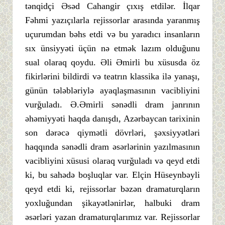
tənqidçi Əsəd Cahangir çıxış etdilər. İlqar
Fəhmi yazıçılarla rejissorlar arasında yaranmış
uçurumdan bəhs etdi və bu yaradıcı insanların
sıx ünsiyyəti üçün nə etmək lazım olduğunu
sual olaraq qoydu. Əli Əmirli bu xüsusda öz
fikirlərini bildirdi və teatrın klassika ilə yanaşı,
günün tələbləriylə ayaqlaşmasının vacibliyini
vurğuladı. Ə.Əmirli sənədli dram janrının
əhəmiyyəti haqda danışdı, Azərbaycan tarixinin
son dərəcə qiymətli dövrləri, şəxsiyyətləri
haqqında sənədli dram əsərlərinin yazılmasının
vacibliyini xüsusi olaraq vurğuladı və qeyd etdi
ki, bu sahədə boşluqlar var. Elçin Hüseynbəyli
qeyd etdi ki, rejissorlar bəzən dramaturqların
yoxluğundan şikayətlənirlər, halbuki dram
əsərləri yazan dramaturqlarımız var. Rejissorlar