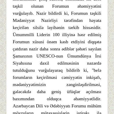
təşkil olunan Forumun əhəmiyyətini
vurğulayıb. Nazir bildirdi ki, Forumun təşkili
Mədəniyyət Nazirliyi tərəfindən həyata
keçirilən silsilə layihənin tərkib hissəsidir.
Ümummilli Liderin 100 illiyinə həsr edilmiş
Forumun xüsusi önəm kəsb etdiyini diqqətə
çatdıran nazir daha sonra ədiblər şəhəri sayılan
Şamaxının UNESCO-nun Ümumdünya İrsi
Siyahısına daxil edilməsinin nəzərdə
tutulduğunu vurğulayaraq bildirib ki, "belə
forumların keçirilməsi cəmiyyətin inkişafı,
mədəniyyətimizin zənginləşdirilməsi,
gələcəkdə daha geniş üfüqlər açılması
baxımından olduqca əhəmiyyətlidir.
Azərbaycan Dili və Ədəbiyyatı Forumu mühüm
mövzuların mütəxəssislərin iştirakı ilə