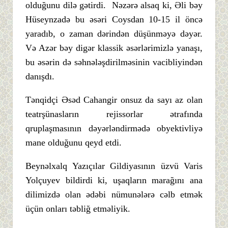
olduğunu dilə gətirdi. Nəzərə alsaq ki, Əli bəy
Hüseynzadə bu əsəri Coysdan 10-15 il öncə
yaradıb, o zaman dərindən düşünməyə dəyər.
Və Azər bəy digər klassik əsərlərimizlə yanaşı,
bu əsərin də səhnələşdirilməsinin vacibliyindən
danışdı.
Tənqidçi Əsəd Cahangir onsuz da sayı az olan
teatrşünasların rejissorlar ətrafında
qruplaşmasının dəyərləndirmədə obyektivliyə
mane olduğunu qeyd etdi.
Beynəlxalq Yazıçılar Gildiyasının üzvü Varis
Yolçuyev bildirdi ki, uşaqların marağını ana
dilimizdə olan ədəbi nümunələrə cəlb etmək
üçün onları təbliğ etməliyik.