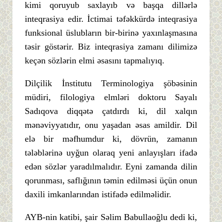
kimi qoruyub saxlayıb və başqa dillərlə
inteqrasiya edir. İctimai təfəkkürdə inteqrasiya
funksional üslubların bir-birinə yaxınlaşmasına
təsir göstərir. Biz inteqrasiya zamanı dilimizə
keçən sözlərin elmi əsasını tapmalıyıq.
Dilçilik İnstitutu Terminologiya şöbəsinin
müdiri, filologiya elmləri doktoru Sayalı
Sadıqova diqqətə çatdırdı ki, dil xalqın
mənəviyyatıdır, onu yaşadan əsas amildir. Dil
elə bir məfhumdur ki, dövrün, zamanın
tələblərinə uyğun olaraq yeni anlayışları ifadə
edən sözlər yaradılmalıdır. Eyni zamanda dilin
qorunması, saflığının təmin edilməsi üçün onun
daxili imkanlarından istifadə edilməlidir.
AYB-nin katibi, şair Səlim Babullaoğlu dedi ki,