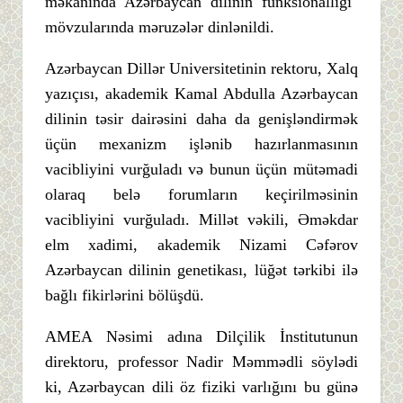
məkanında Azərbaycan dilinin funksionallığı"
mövzularında məruzələr dinlənildi.
Azərbaycan Dillər Universitetinin rektoru, Xalq
yazıçısı, akademik Kamal Abdulla Azərbaycan
dilinin təsir dairəsini daha da genişləndirmək
üçün mexanizm işlənib hazırlanmasının
vacibliyini vurğuladı və bunun üçün mütəmadi
olaraq belə forumların keçirilməsinin
vacibliyini vurğuladı. Millət vəkili, Əməkdar
elm xadimi, akademik Nizami Cəfərov
Azərbaycan dilinin genetikası, lüğət tərkibi ilə
bağlı fikirlərini bölüşdü.
AMEA Nəsimi adına Dilçilik İnstitutunun
direktoru, professor Nadir Məmmədli söylədi
ki, Azərbaycan dili öz fiziki varlığını bu günə