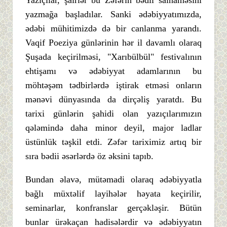
Yazıçılar, şairlər bu Zəfərin bədii salnaməsini
yazmağa başladılar. Sanki ədəbiyyatımızda,
ədəbi mühitimizdə də bir canlanma yarandı.
Vaqif Poeziya günlərinin hər il davamlı olaraq
Şuşada keçirilməsi, "Xarıbülbül" festivalının
ehtişamı və ədəbiyyat adamlarının bu
möhtəşəm tədbirlərdə iştirak etməsi onların
mənəvi dünyasında da dirçəliş yaratdı. Bu
tarixi günlərin şahidi olan yazıçılarımızın
qələmində daha minor deyil, major ladlar
üstünlük təşkil etdi. Zəfər tariximiz artıq bir
sıra bədii əsərlərdə öz əksini tapıb.
Bundan əlavə, mütəmadi olaraq ədəbiyyatla
bağlı müxtəlif layihələr həyata keçirilir,
seminarlar, konfranslar gerçəkləşir. Bütün
bunlar ürəkaçan hadisələrdir və ədəbiyyatın