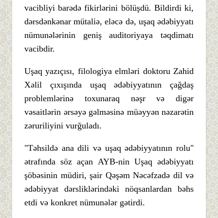
vacibliyi barədə fikirlərini bölüşdü. Bildirdi ki,
dərsdənkənar mütaliə, eləcə də, uşaq ədəbiyyatı
nümunələrinin geniş auditoriyaya təqdimatı
vacibdir.
Uşaq yazıçısı, filologiya elmləri doktoru Zahid
Xəlil çıxışında uşaq ədəbiyyatının çağdaş
problemlərinə toxunaraq nəşr və digər
vəsaitlərin ərsəyə gəlməsinə müəyyən nəzarətin
zəruriliyini vurğuladı.
"Təhsildə ana dili və uşaq ədəbiyyatının rolu"
ətrafında söz açan AYB-nin Uşaq ədəbiyyatı
şöbəsinin müdiri, şair Qəşəm Nəcəfzadə dil və
ədəbiyyat dərsliklərindəki nöqsanlardan bəhs
etdi və konkret nümunələr gətirdi.