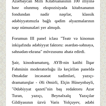
Azərbaycan Milli Kitabxanasının 100 illiyinə
həsr olunmuş ekspozisiyada kitabxananın
fondundan nadir nəşrlər, klassik
ədəbiyyatımızla bağlı qədim əlyazmalarının
nəşr nümunələri yer almışdı.
Forumun III panel iclası "Teatr və kinonun
inkişafında ədəbiyyat faktoru: əsərdən-səhnəyə,
səhnədən-ekrana" mövzusunu əhatə edirdi.
Şair, kinodramaturq, AYB-nin katibi İlqar
Fəhminin moderatorluğu ilə keçirilən paneldə
Əməkdar incəsənət xadimləri, yazıçı-
dramaturqlar - Əli Əmirli, Elçin Hüseynbəyli,
"Ədəbiyyat qəzeti"nin baş redaktoru Azər
Turan, yazıçı, Beynəlxalq Yazıçılar
Gildiyasının üzvü Varis Yolçuyev, ədəbi