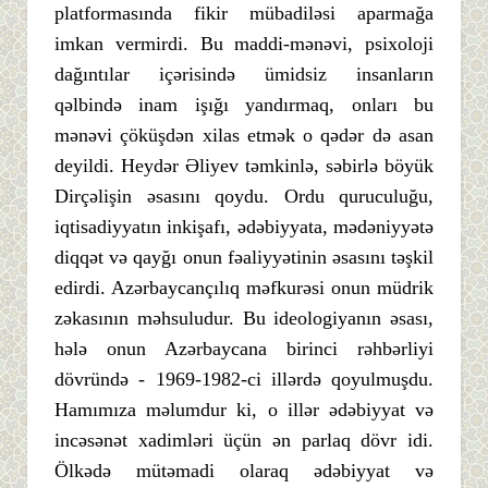
platformasında fikir mübadiləsi aparmağa
imkan vermirdi. Bu maddi-mənəvi, psixoloji
dağıntılar içərisində ümidsiz insanların
qəlbində inam işığı yandırmaq, onları bu
mənəvi çöküşdən xilas etmək o qədər də asan
deyildi. Heydər Əliyev təmkinlə, səbirlə böyük
Dirçəlişin əsasını qoydu. Ordu quruculuğu,
iqtisadiyyatın inkişafı, ədəbiyyata, mədəniyyətə
diqqət və qayğı onun fəaliyyətinin əsasını təşkil
edirdi. Azərbaycançılıq məfkurəsi onun müdrik
zəkasının məhsuludur. Bu ideologiyanın əsası,
hələ onun Azərbaycana birinci rəhbərliyi
dövründə - 1969-1982-ci illərdə qoyulmuşdu.
Hamımıza məlumdur ki, o illər ədəbiyyat və
incəsənət xadimləri üçün ən parlaq dövr idi.
Ölkədə mütəmadi olaraq ədəbiyyat və