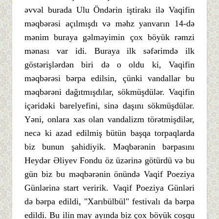
əvvəl burada Ulu Öndərin iştirakı ilə Vaqifin
məqbərəsi açılmışdı və məhz yanvarın 14-də
mənim buraya gəlməyimin çox böyük rəmzi
mənası var idi. Buraya ilk səfərimdə ilk
göstərişlərdən biri də o oldu ki, Vaqifin
məqbərəsi bərpa edilsin, çünki vandallar bu
məqbərəni dağıtmışdılar, sökmüşdülər. Vaqifin
içəridəki barelyefini, sinə daşını sökmüşdülər.
Yəni, onlara xas olan vandalizm törətmişdilər,
necə ki azad edilmiş bütün başqa torpaqlarda
biz bunun şahidiyik. Məqbərənin bərpasını
Heydər Əliyev Fondu öz üzərinə götürdü və bu
gün biz bu məqbərənin önündə Vaqif Poeziya
Günlərinə start veririk. Vaqif Poeziya Günləri
də bərpa edildi, "Xarıbülbül" festivalı da bərpa
edildi. Bu ilin may ayında biz çox böyük coşqu