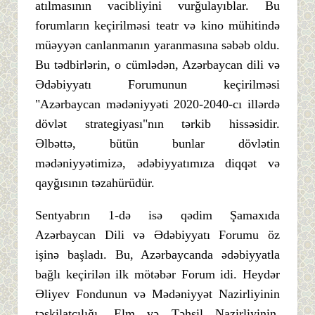
atılmasının vacibliyini vurğulayıblar. Bu
forumların keçirilməsi teatr və kino mühitində
müəyyən canlanmanın yaranmasına səbəb oldu.
Bu tədbirlərin, o cümlədən, Azərbaycan dili və
Ədəbiyyatı Forumunun keçirilməsi
"Azərbaycan mədəniyyəti 2020-2040-cı illərdə
dövlət strategiyası"nın tərkib hissəsidir.
Əlbəttə, bütün bunlar dövlətin
mədəniyyətimizə, ədəbiyyatımıza diqqət və
qayğısının təzahürüdür.
Sentyabrın 1-də isə qədim Şamaxıda
Azərbaycan Dili və Ədəbiyyatı Forumu öz
işinə başladı. Bu, Azərbaycanda ədəbiyyatla
bağlı keçirilən ilk mötəbər Forum idi. Heydər
Əliyev Fondunun və Mədəniyyət Nazirliyinin
təşkilatçılığı, Elm və Təhsil Nazirliyinin,