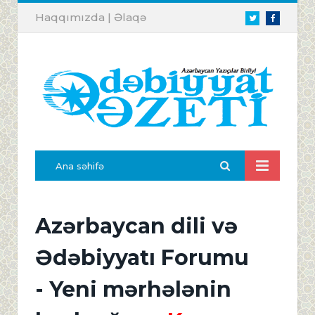
Haqqımızda
|
Əlaqə
Twitter
Facebook
Ana səhifə
Azərbaycan dili və
Ədəbiyyatı Forumu
- Yeni mərhələnin