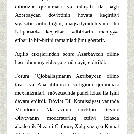
dilimizin qorunması və inkişafı ilə bağlı
Azərbaycan dövlətinin həyata keçirdiyi
siyasətin ardıcıllığını, məqsədyönlülüyünü, bu
istiqamətdə keçirilən tədbirlərin mahiyyət
etibarilə bir-birini tamamladığını göstərir.
Açılış çıxışlarından sonra Azərbaycan dilinə
həsr olunmuş videoçarx nümayiş etdirildi.
Forum "Qloballaşmanın Azərbaycan dilinə
təsiri və Ana dilimizin saflığının qorunması
mexanizmləri" mövzusunda panel iclası ilə işini
davam etdirdi. Dövlət Dil Komissiyası yanında
Monitorinq Mərkəzinin direktoru Sevinc
Əliyevanın moderatorluq etdiyi iclasda
akademik Nizami Cəfərov, Xalq yazıçısı Kamal