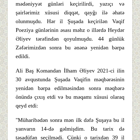
mədəniyyət günləri keçirilirdi, yazıçı və
şairlərimiz xüsusi diqqət, qayğı ilə əhatə
olunmuşdu. Hər il Şuşada keçirilən Vaqif
Poeziya günlərinin əsası məhz o illərdə Heydər
Əliyev tərəfindən qoyulmuşdu. 44 günlük
Zəfərimizdən sonra bu ənənə yenidən bərpa
edildi.
Ali Baş Komandan İlham Əliyev 2021-ci ilin
30 avqustunda Şuşada Vaqifin məqbərəsinin
yenidən bərpa edilməsindən sonra məqbərə
önündə çıxış etdi və bu məqamı xüsusi olaraq
qeyd etdi:
"Müharibədən sonra mən ilk dəfə Şuşaya bu il
yanvarın 14-də gəlmişdim. Bu tarix də
təsadüfən seçilmədi. Çünki o tarixdən 39 il