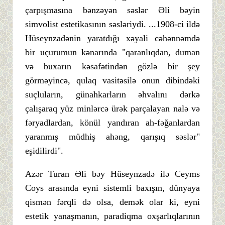
çarpışmasına bənzəyən səslər Əli bəyin
simvolist estetikasının səsləriydi. ...1908-ci ildə
Hüseynzadənin yaratdığı xəyali cəhənnəmdə
bir uçurumun kənarında "qaranlıqdan, duman
və buxarın kəsafətindən gözlə bir şey
görməyincə, qulaq vasitəsilə onun dibindəki
suçluların, günahkarların əhvalını dərkə
çalışaraq yüz minlərcə ürək parçalayan nalə və
fəryadlardan, könül yandıran ah-fəğanlardan
yaranmış müdhiş ahəng, qarışıq səslər"
eşidilirdi".
Azər Turan Əli bəy Hüseynzadə ilə Ceyms
Coys arasında eyni sistemli baxışın, dünyaya
qismən fərqli də olsa, demək olar ki, eyni
estetik yanaşmanın, paradiqma oxşarlıqlarının