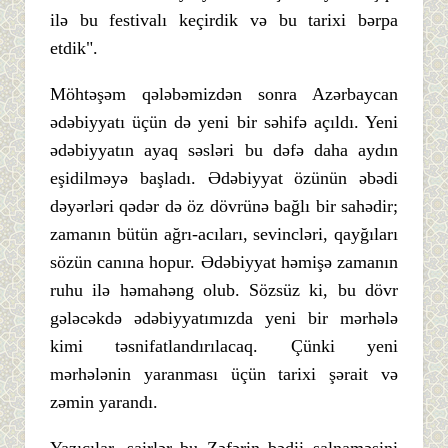
ilə bu festivalı keçirdik və bu tarixi bərpa
etdik".
Möhtəşəm qələbəmizdən sonra Azərbaycan
ədəbiyyatı üçün də yeni bir səhifə açıldı. Yeni
ədəbiyyatın ayaq səsləri bu dəfə daha aydın
eşidilməyə başladı. Ədəbiyyat özünün əbədi
dəyərləri qədər də öz dövrünə bağlı bir sahədir;
zamanın bütün ağrı-acıları, sevincləri, qayğıları
sözün canına hopur. Ədəbiyyat həmişə zamanın
ruhu ilə həmahəng olub. Sözsüz ki, bu dövr
gələcəkdə ədəbiyyatımızda yeni bir mərhələ
kimi təsnifatlandırılacaq. Çünki yeni
mərhələnin yaranması üçün tarixi şərait və
zəmin yarandı.