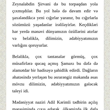
Zeynalabdin Şirvani də bu torpaqdan yola
çıxmışdılar. Bu yol hələ də davam edir və
şaxələndikcə yeni cığırlar yaranır, bu cığırlarla
sözümüzü yaşadanlar irəliləyirlər. Keçdikləri
hər yerdə mənəvi dünyamızın özüllərini atırlar
və beləliklə, dilimizin, ədəbiyyatımızın
varlığını qoruyurlar.
Beləliklə, çox təntənələr görmüş, çox
müsafirlərə qucaq açmış Şamaxı bu dəfə də
əlamətdar bir hadisəyə şahidlik edirdi. Dağların
əhatəsində yerləşən bu əsrarəngiz məkanda əsas
mövzu dilimizin, ədəbiyyatımızın gələcək
taleyi idi.
Mədəniyyət naziri Adil Kərimli tədbirin açılış
mərasimində çıxış edərək, ölkəmizdə ilk dəfə