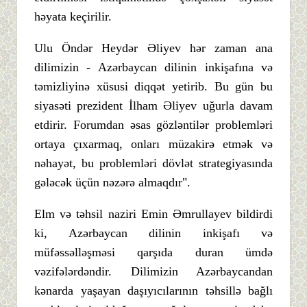
həyata keçirilir.
Ulu Öndər Heydər Əliyev hər zaman ana
dilimizin - Azərbaycan dilinin inkişafına və
təmizliyinə xüsusi diqqət yetirib. Bu gün bu
siyasəti prezident İlham Əliyev uğurla davam
etdirir. Forumdan əsas gözləntilər problemləri
ortaya çıxarmaq, onları müzakirə etmək və
nəhayət, bu problemləri dövlət strategiyasında
gələcək üçün nəzərə almaqdır".
Elm və təhsil naziri Emin Əmrullayev bildirdi
ki, Azərbaycan dilinin inkişafı və
müfəssəlləşməsi qarşıda duran ümdə
vəzifələrdəndir. Dilimizin Azərbaycandan
kənarda yaşayan daşıyıcılarının təhsillə bağlı