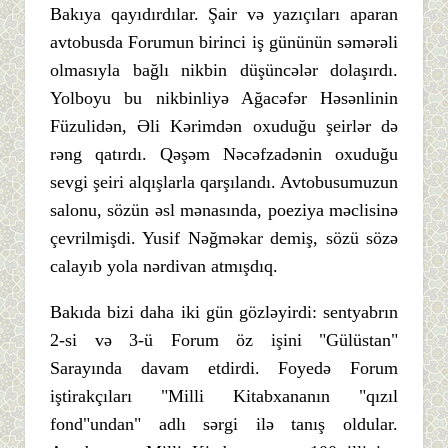
Bakıya qayıdırdılar. Şair və yazıçıları aparan
avtobusda Forumun birinci iş gününün səmərəli
olmasıyla bağlı nikbin düşüncələr dolaşırdı.
Yolboyu bu nikbinliyə Ağacəfər Həsənlinin
Füzulidən, Əli Kərimdən oxuduğu şeirlər də
rəng qatırdı. Qəşəm Nəcəfzadənin oxuduğu
sevgi şeiri alqışlarla qarşılandı. Avtobusumuzun
salonu, sözün əsl mənasında, poeziya məclisinə
çevrilmişdi. Yusif Nəğməkar demiş, sözü sözə
calayıb yola nərdivan atmışdıq.
Bakıda bizi daha iki gün gözləyirdi: sentyabrın
2-si və 3-ü Forum öz işini "Gülüstan"
Sarayında davam etdirdi. Foyedə Forum
iştirakçıları "Milli Kitabxananın "qızıl
fond"undan" adlı sərgi ilə tanış oldular.