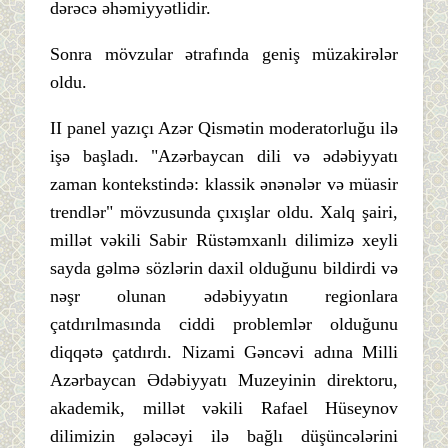
dərəcə əhəmiyyətlidir.
Sonra mövzular ətrafında geniş müzakirələr
oldu.
II panel yazıçı Azər Qismətin moderatorluğu ilə
işə başladı. "Azərbaycan dili və ədəbiyyatı
zaman kontekstində: klassik ənənələr və müasir
trendlər" mövzusunda çıxışlar oldu. Xalq şairi,
millət vəkili Sabir Rüstəmxanlı dilimizə xeyli
sayda gəlmə sözlərin daxil olduğunu bildirdi və
nəşr olunan ədəbiyyatın regionlara
çatdırılmasında ciddi problemlər olduğunu
diqqətə çatdırdı. Nizami Gəncəvi adına Milli
Azərbaycan Ədəbiyyatı Muzeyinin direktoru,
akademik, millət vəkili Rafael Hüseynov
dilimizin gələcəyi ilə bağlı düşüncələrini