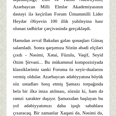
Azərbaycan Milli Elmlər Akademiyasının
dəstəyi ilə keçirilən Forum Ümummilli Lider
Heydər Əliyevin 100 illik yubileyinə həsr
olunan tədbirlər çərçivəsində gerçəkləşdi.
Hamıdan əvvəl Bakıdan gələn qonaqları Günəş
salamladı. Sonra qarşımıza Sözün əbədi elçiləri
çıxdı - Nəsimi, Xətai, Füzulu, Vaqif, Seyid
Əzim Şirvani... Bu mükəmməl kompozisiyada
klassiklərimiz sanki Foruma öz xeyir-dualarını
vermiş oldular. Azərbaycan ədəbiyyatına böyük
söz ustadları bəxş etmiş Şamaxı torpağında
belə bir ilkə imza atılması, sözsüz ki, həm də
rəmzi xarakter daşıyır. Şamaxıdan başlayan bu
yol ədəbiyyatımızı daha işıqlı sabahlara
çıxaracaq. Bir zamanlar Xaqani də, Nəsimi də,