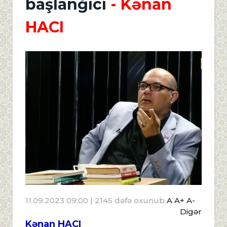
başlanğıcı
- Kənan
HACI
11.09.2023 09:00
| 2145 dəfə oxunub
A
A+
A-
Digər
Kənan HACI