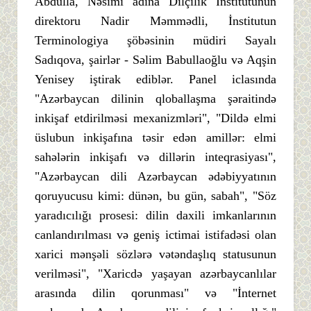
Abdulla, Nəsimi adına Dilçilik İnstitutunun
direktoru Nadir Məmmədli, İnstitutun
Terminologiya şöbəsinin müdiri Sayalı
Sadıqova, şairlər - Səlim Babullaoğlu və Aqşin
Yenisey iştirak ediblər. Panel iclasında
"Azərbaycan dilinin qloballaşma şəraitində
inkişaf etdirilməsi mexanizmləri", "Dildə elmi
üslubun inkişafına təsir edən amillər: elmi
sahələrin inkişafı və dillərin inteqrasiyası",
"Azərbaycan dili Azərbaycan ədəbiyyatının
qoruyucusu kimi: dünən, bu gün, sabah", "Söz
yaradıcılığı prosesi: dilin daxili imkanlarının
canlandırılması və geniş ictimai istifadəsi olan
xarici mənşəli sözlərə vətəndaşlıq statusunun
verilməsi", "Xaricdə yaşayan azərbaycanlılar
arasında dilin qorunması" və "İnternet