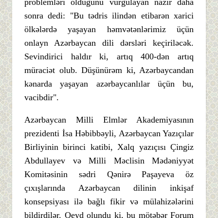
problemləri olduğunu vurğulayan nazir daha
sonra dedi: "Bu tədris ilindən etibarən xarici
ölkələrdə yaşayan həmvətənlərimiz üçün
onlayn Azərbaycan dili dərsləri keçiriləcək.
Sevindirici haldır ki, artıq 400-dən artıq
müraciət olub. Düşünürəm ki, Azərbaycandan
kənarda yaşayan azərbaycanlılar üçün bu,
vacibdir".
Azərbaycan Milli Elmlər Akademiyasının
prezidenti İsa Həbibbəyli, Azərbaycan Yazıçılar
Birliyinin birinci katibi, Xalq yazıçısı Çingiz
Abdullayev və Milli Məclisin Mədəniyyət
Komitəsinin sədri Qənirə Paşayeva öz
çıxışlarında Azərbaycan dilinin inkişaf
konsepsiyası ilə bağlı fikir və mülahizələrini
bildirdilər. Qeyd olundu ki, bu mötəbər Forum