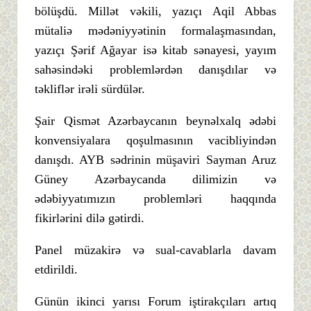
bölüşdü. Millət vəkili, yazıçı Aqil Abbas
mütaliə mədəniyyətinin formalaşmasından,
yazıçı Şərif Ağayar isə kitab sənayesi, yayım
sahəsindəki problemlərdən danışdılar və
təkliflər irəli sürdülər.
Şair Qismət Azərbaycanın beynəlxalq ədəbi
konvensiyalara qoşulmasının vacibliyindən
danışdı. AYB sədrinin müşaviri Sayman Aruz
Güney Azərbaycanda dilimizin və
ədəbiyyatımızın problemləri haqqında
fikirlərini dilə gətirdi.
Panel müzakirə və sual-cavablarla davam
etdirildi.
Günün ikinci yarısı Forum iştirakçıları artıq