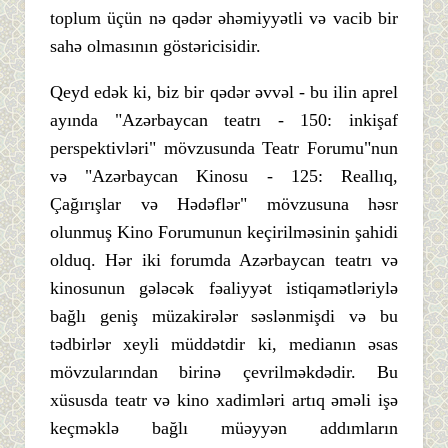
toplum üçün nə qədər əhəmiyyətli və vacib bir
sahə olmasının göstəricisidir.
Qeyd edək ki, biz bir qədər əvvəl - bu ilin aprel
ayında "Azərbaycan teatrı - 150: inkişaf
perspektivləri" mövzusunda Teatr Forumu"nun
və "Azərbaycan Kinosu - 125: Reallıq,
Çağırışlar və Hədəflər" mövzusuna həsr
olunmuş Kino Forumunun keçirilməsinin şahidi
olduq. Hər iki forumda Azərbaycan teatrı və
kinosunun gələcək fəaliyyət istiqamətləriylə
bağlı geniş müzakirələr səslənmişdi və bu
tədbirlər xeyli müddətdir ki, medianın əsas
mövzularından birinə çevrilməkdədir. Bu
xüsusda teatr və kino xadimləri artıq əməli işə
keçməklə bağlı müəyyən addımların