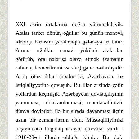
XXI əsrin ortalarına doğru yürüməkdəyik.
Atalar tarixə dönür, oğullar bu günün mənəvi,
ideoloji bazasını yaratmaqla gələcəyə üz tutur.
Amma oğullar mənəvi yükünü atalardan
götürüb, ora nələrisə əlavə etmək (zamanın
ruhunu, texnoritmini və sair) gənc nəslin işidir.
Artıq otuz ildən çoxdur ki, Azərbaycan öz
istiqlaliyyətinə qovuşub. Bu illər ərzində çətin
yollardan keçmişik. Azərbaycan dövlətçiliyinin
yaranması, möhkəmlənməsi, məmləkətimizin
dünya dövlətləri ilə bir sırada dayanması üçün
uzun bir zaman lazım oldu. Müstəqilliyimizi
beşiyindəcə boğmaq istəyən qüvvələr vardı -
1918-20-ci illərdə olduğu kimi... Bu dəfə