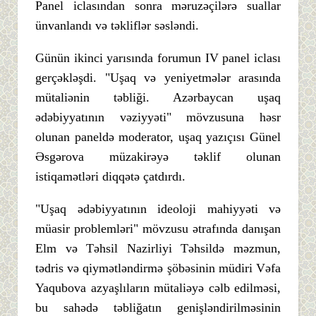
Panel iclasından sonra məruzəçilərə suallar
ünvanlandı və təkliflər səsləndi.
Günün ikinci yarısında forumun IV panel iclası
gerçəkləşdi. "Uşaq və yeniyetmələr arasında
mütaliənin təbliği. Azərbaycan uşaq
ədəbiyyatının vəziyyəti" mövzusuna həsr
olunan paneldə moderator, uşaq yazıçısı Günel
Əsgərova müzakirəyə təklif olunan
istiqamətləri diqqətə çatdırdı.
"Uşaq ədəbiyyatının ideoloji mahiyyəti və
müasir problemləri" mövzusu ətrafında danışan
Elm və Təhsil Nazirliyi Təhsildə məzmun,
tədris və qiymətləndirmə şöbəsinin müdiri Vəfa
Yaqubova azyaşlıların mütaliəyə cəlb edilməsi,
bu sahədə təbliğatın genişləndirilməsinin