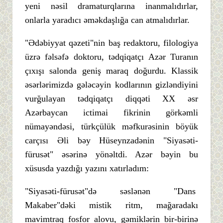
yeni nəsil dramaturqlarına inanmalıdırlar,
onlarla yaradıcı əməkdaşlığa can atmalıdırlar.
"Ədəbiyyat qəzeti"nin baş redaktoru, filologiya
üzrə fəlsəfə doktoru, tədqiqatçı Azər Turanın
çıxışı salonda geniş maraq doğurdu. Klassik
əsərlərimizdə gələcəyin kodlarının gizləndiyini
vurğulayan tədqiqatçı diqqəti XX əsr
Azərbaycan ictimai fikrinin görkəmli
nümayəndəsi, türkçülük məfkurəsinin böyük
carçısı Əli bəy Hüseynzadənin "Siyasəti-
fürusət" əsərinə yönəltdi. Azər bəyin bu
xüsusda yazdığı yazını xatırladım:
"Siyasəti-fürusət"də səslənən "Dans
Makaber"dəki mistik ritm, mağaradakı
mavimtraq fosfor alovu, gəmiklərin bir-birinə