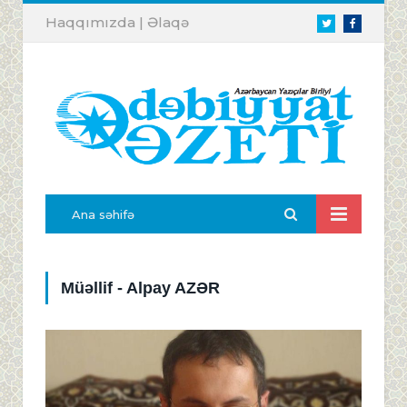
Haqqımızda
|
Əlaqə
Twitter
Facebook
Ana səhifə
Müəllif - Alpay AZƏR