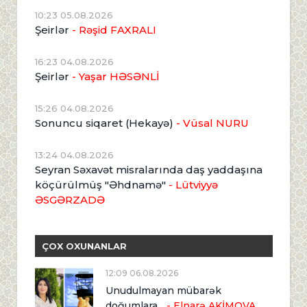
10:23 05.08.2026
Şeirlər
- Rəşid FAXRALI
16:23 04.08.2026
Şeirlər
- Yaşar HƏSƏNLİ
15:26 04.08.2026
Sonuncu siqaret (Hekayə)
- Vüsal NURU
13:24 04.08.2026
Seyran Səxavət misralarında daş yaddaşına
köçürülmüş "Əhdnamə"
- Lütviyyə
ƏSGƏRZADƏ
ÇOX OXUNANLAR
12:09 06.08.2026
Unudulmayan mübarək
doğumlara...
- Elnarə AKİMOVA