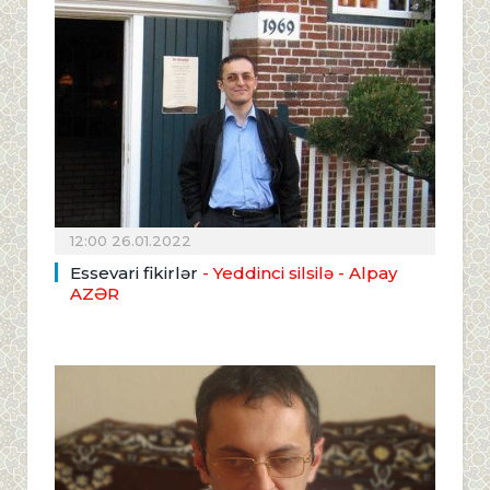
12:00 26.01.2022
Essevari fikirlər
- Yeddinci silsilə
- Alpay
AZƏR