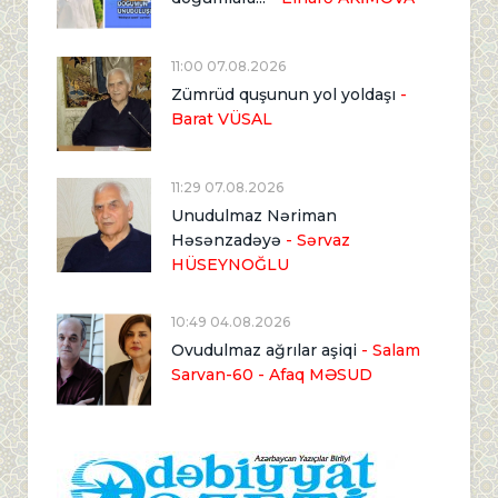
11:00 07.08.2026
Zümrüd quşunun yol yoldaşı
-
Barat VÜSAL
11:29 07.08.2026
Unudulmaz Nəriman
Həsənzadəyə
- Sərvaz
HÜSEYNOĞLU
10:49 04.08.2026
Ovudulmaz ağrılar aşiqi
- Salam
Sarvan-60 - Afaq MƏSUD