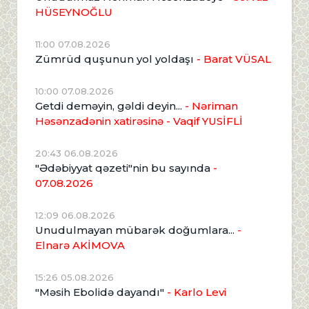
HÜSEYNOĞLU
11:00 07.08.2026
Zümrüd quşunun yol yoldaşı
- Barat VÜSAL
10:00 07.08.2026
Getdi deməyin, gəldi deyin...
- Nəriman
Həsənzadənin xatirəsinə
- Vaqif YUSİFLİ
20:43 06.08.2026
"Ədəbiyyat qəzeti"nin bu sayında
-
07.08.2026
12:09 06.08.2026
Unudulmayan mübarək doğumlara...
-
Elnarə AKİMOVA
15:26 05.08.2026
"Məsih Ebolidə dayandı"
- Karlo Levi