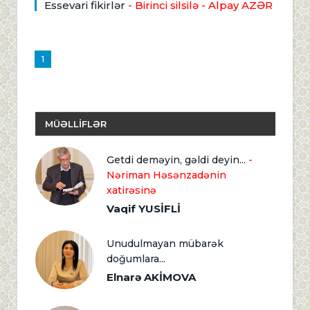
Essevari fikirlər
- Birinci silsilə
- Alpay AZƏR
1
MÜƏLLİFLƏR
Getdi deməyin, gəldi deyin...
-
Nəriman Həsənzadənin
xatirəsinə
Vaqif YUSİFLİ
Unudulmayan mübarək
doğumlara...
Elnarə AKİMOVA