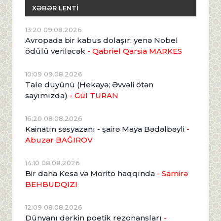
XƏBƏR LENTİ
13:20 09.08.2026
Avropada bir kabus dolaşır: yenə Nobel
ödülü veriləcək
- Qabriel Qarsia MARKES
10:09 09.08.2026
Tale düyünü (Hekayə; Əvvəli ötən
sayımızda)
- Gül TURAN
16:20 08.08.2026
Kainatın səsyazanı - şairə Maya Bədəlbəyli
-
Abuzər BAĞIROV
14:10 08.08.2026
Bir daha Kesa və Morito haqqında
- Samirə
BEHBUDQIZI
12:09 08.08.2026
Dünyanı dərkin poetik rezonansları
-