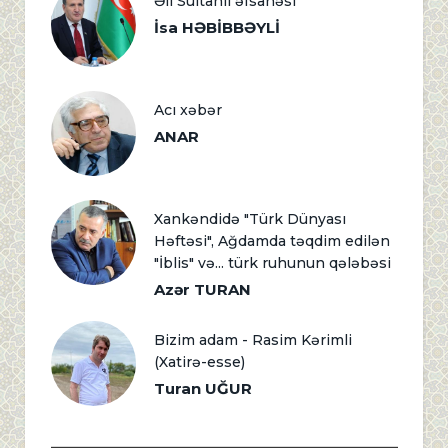
Əli Sultanlı əfsanəsi
İsa HƏBİBBƏYLİ
Acı xəbər
ANAR
Xankəndidə "Türk Dünyası
Həftəsi", Ağdamda təqdim edilən
"İblis" və... türk ruhunun qələbəsi
Azər TURAN
Bizim adam - Rasim Kərimli
(Xatirə-esse)
Turan UĞUR