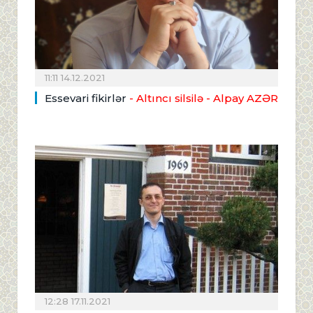
11:11 14.12.2021
Essevari fikirlər
- Altıncı silsilə
- Alpay AZƏR
12:28 17.11.2021