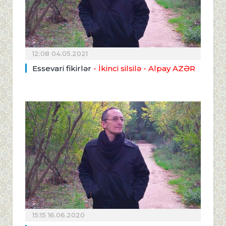
12:08 04.05.2021
Essevari fikirlər
- İkinci silsilə
- Alpay AZƏR
15:15 16.06.2020