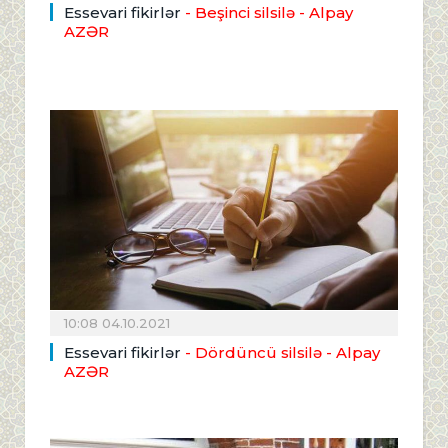
Essevari fikirlər
- Beşinci silsilə
- Alpay
AZƏR
10:08 04.10.2021
Essevari fikirlər
- Dördüncü silsilə
- Alpay
AZƏR