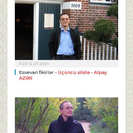
11:20 12.07.2021
Essevari fikirlər
- Üçüncü silsilə
- Alpay
AZƏR