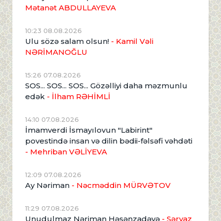
Mətanət ABDULLAYEVA
10:23 08.08.2026
Ulu sözə salam olsun!
- Kamil Vəli
NƏRİMANOĞLU
15:26 07.08.2026
SOS... SOS... SOS... Gözəlliyi daha məzmunlu
edək
- İlham RƏHİMLİ
14:10 07.08.2026
İmamverdi İsmayılovun "Labirint"
povestində insan və dilin bədii-fəlsəfi vəhdəti
- Mehriban VƏLİYEVA
12:09 07.08.2026
Ay Nəriman
- Nəcməddin MÜRVƏTOV
11:29 07.08.2026
Unudulmaz Nəriman Həsənzadəyə
- Sərvaz