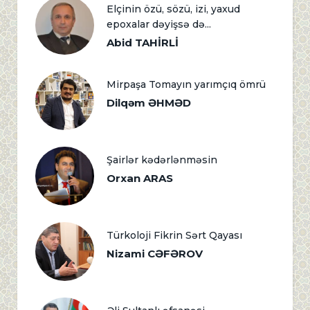
Elçinin özü, sözü, izi, yaxud
epoxalar dəyişsə də...
Abid TAHİRLİ
Mirpaşa Tomayın yarımçıq ömrü
Dilqəm ƏHMƏD
Şairlər kədərlənməsin
Orxan ARAS
Türkoloji Fikrin Sərt Qayası
Nizami CƏFƏROV