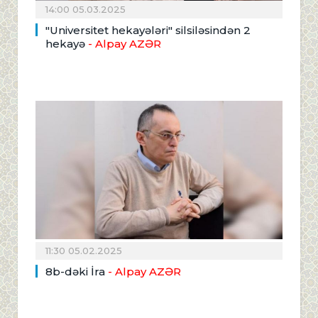
14:00 05.03.2025
"Universitet hekayələri" silsiləsindən 2
hekayə
- Alpay AZƏR
11:30 05.02.2025
8b-dəki İra
- Alpay AZƏR