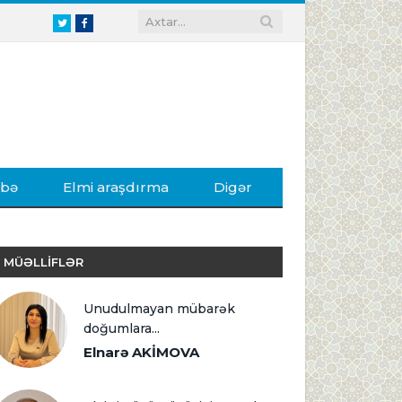
Twitter
Facebook
ibə
Elmi araşdırma
Digər
MÜƏLLİFLƏR
Unudulmayan mübarək
doğumlara...
Elnarə AKİMOVA