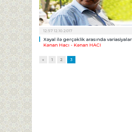
12:57 12.10.2017
Xəyal ilə gerçəklik arasında variasiyalar
Kənan Hacı
- Kənan HACI
«
1
2
3