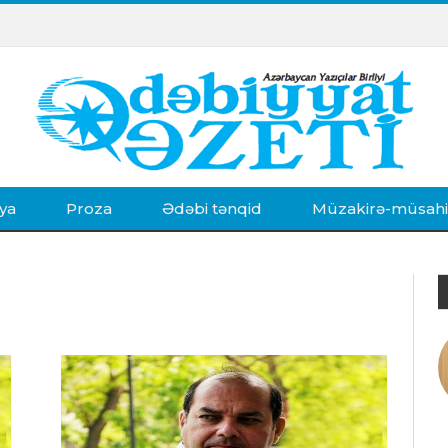
ya
Proza
Ədəbi tənqid
Müzakirə-müsah