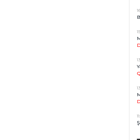
1
B
1
M
1
Y
1
M
1
Ş