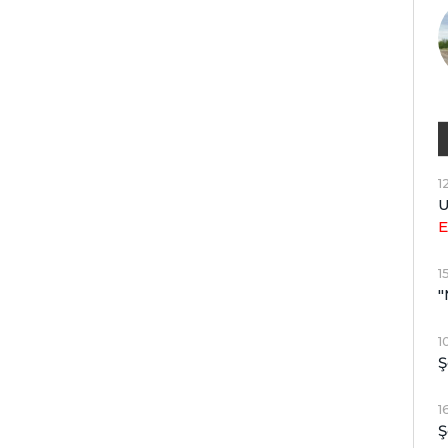
1
U
E
1
"
1
Ş
1
Ş