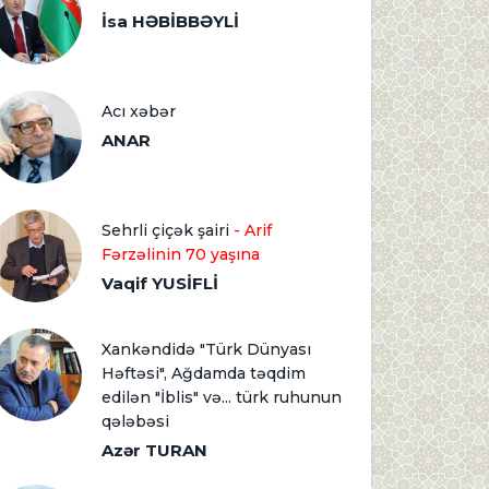
İsa HƏBİBBƏYLİ
Acı xəbər
ANAR
Sehrli çiçək şairi
- Arif
Fərzəlinin 70 yaşına
Vaqif YUSİFLİ
Xankəndidə "Türk Dünyası
Həftəsi", Ağdamda təqdim
edilən "İblis" və... türk ruhunun
qələbəsi
Azər TURAN