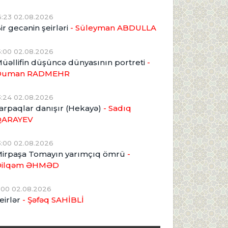
6:23 02.08.2026
ir gecənin şeirləri
- Süleyman ABDULLA
5:00 02.08.2026
üəllifin düşüncə dünyasının portreti
-
Duman RADMEHR
3:24 02.08.2026
arpaqlar danışır (Hekayə)
- Sadıq
QARAYEV
3:00 02.08.2026
irpaşa Tomayın yarımçıq ömrü
-
Dilqəm ƏHMƏD
1:00 02.08.2026
eirlər
- Şəfəq SAHİBLİ