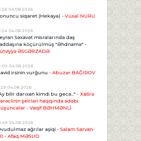
5:26 04.08.2026
onuncu siqaret (Hekayə)
- Vüsal NURU
3:24 04.08.2026
eyran Səxavət misralarında daş
addaşına köçürülmüş "Əhdnamə"
-
ütviyyə ƏSGƏRZADƏ
2:00 04.08.2026
avid irsinin vurğunu
- Abuzər BAĞIROV
1:29 04.08.2026
Ay bilir darıxan kimdi bu gecə..."
- Xatirə
ərəclinin şeirləri haqqında ədəbi
üşüncələr - Vaqif BƏHMƏNLİ
0:49 04.08.2026
vudulmaz ağrılar aşiqi
- Salam Sarvan-
0 - Afaq MƏSUD