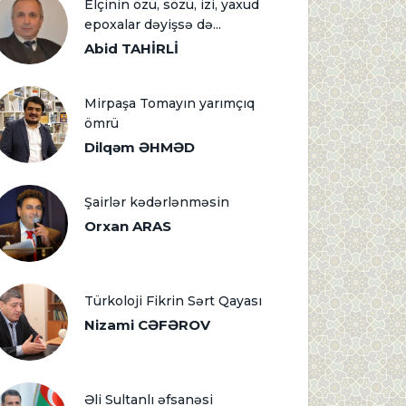
Elçinin özü, sözü, izi, yaxud
epoxalar dəyişsə də...
Abid TAHİRLİ
Mirpaşa Tomayın yarımçıq
ömrü
Dilqəm ƏHMƏD
Şairlər kədərlənməsin
Orxan ARAS
Türkoloji Fikrin Sərt Qayası
Nizami CƏFƏROV
Əli Sultanlı əfsanəsi