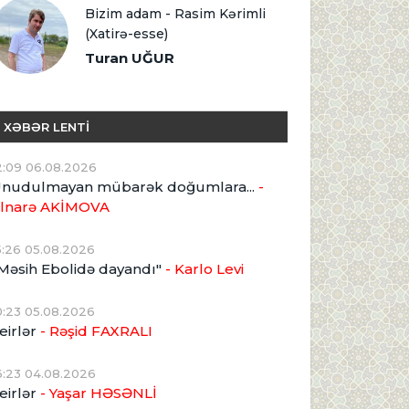
Bizim adam - Rasim Kərimli
(Xatirə-esse)
Turan UĞUR
XƏBƏR LENTİ
2:09 06.08.2026
nudulmayan mübarək doğumlara...
-
lnarə AKİMOVA
5:26 05.08.2026
Məsih Ebolidə dayandı"
- Karlo Levi
0:23 05.08.2026
eirlər
- Rəşid FAXRALI
6:23 04.08.2026
eirlər
- Yaşar HƏSƏNLİ