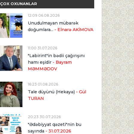
ÇOX OXUNANLAR
12:09 06.08.2026
Unudulmayan mübarək
doğumlara...
- Elnarə AKİMOVA
11:00 31.07.2026
"Labirint"in bədii çağırışını
hamı eşidir
- Bayram
MƏMMƏDOV
16:23 01.08.2026
Tale düyünü (Hekayə)
- Gül
TURAN
20:23 30.07.2026
"Ədəbiyyat qəzeti"nin bu
sayında
- 31.07.2026