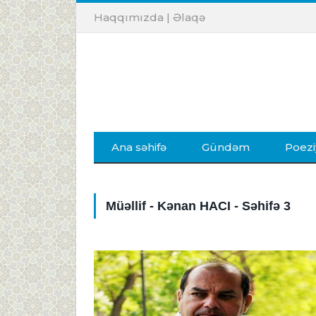
Haqqımızda
|
Əlaqə
Ana səhifə
Gündəm
Poezi
Müəllif - Kənan HACI - Səhifə 3