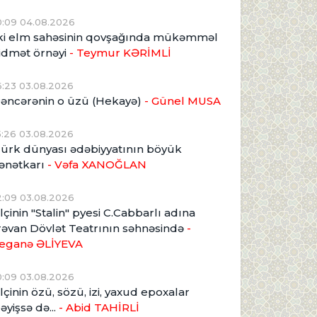
0:09 04.08.2026
ki elm sahəsinin qovşağında mükəmməl
idmət örnəyi
- Teymur KƏRİMLİ
6:23 03.08.2026
əncərənin o üzü (Hekayə)
- Günel MUSA
5:26 03.08.2026
ürk dünyası ədəbiyyatının böyük
ənətkarı
- Vəfa XANOĞLAN
2:09 03.08.2026
lçinin "Stalin" pyesi C.Cabbarlı adına
rəvan Dövlət Teatrının səhnəsində
-
eganə ƏLİYEVA
0:09 03.08.2026
lçinin özü, sözü, izi, yaxud epoxalar
əyişsə də...
- Abid TAHİRLİ