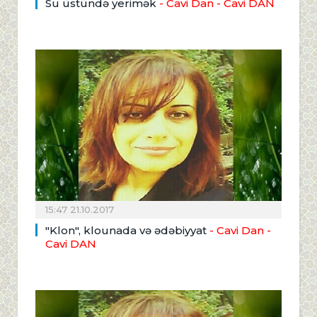
Su üstündə yerimək
- Cavi Dan
- Cavi DAN
15:47 21.10.2017
"Klon", klounada və ədəbiyyat
- Cavi Dan
-
Cavi DAN