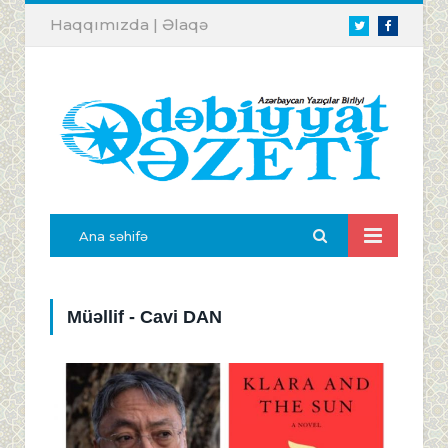
Haqqımızda
|
Əlaqə
Twitter
Facebook
Ana səhifə
Müəllif - Cavi DAN