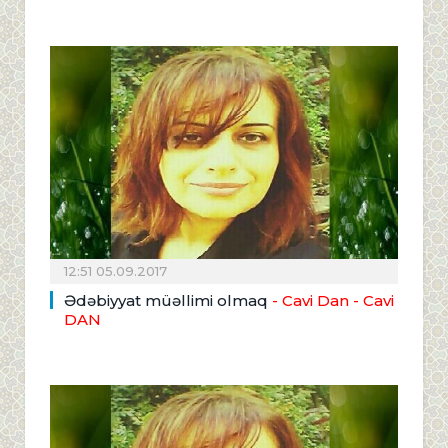
12:51 05.09.2017
Ədəbiyyat müəllimi olmaq
- Cavi Dan
- Cavi
DAN