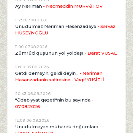
Ay Nəriman
- Nəcməddin MÜRVƏTOV
11:29 07.08.2026
Unudulmaz Nəriman Həsənzadəyə
- Sərvaz
HÜSEYNOĞLU
11:00 07.08.2026
Zümrüd quşunun yol yoldaşı
- Barat VÜSAL
10:00 07.08.2026
Getdi deməyin, gəldi deyin...
- Nəriman
Həsənzadənin xatirəsinə
- Vaqif YUSİFLİ
20:43 06.08.2026
"Ədəbiyyat qəzeti"nin bu sayında
-
07.08.2026
12:09 06.08.2026
Unudulmayan mübarək doğumlara...
-