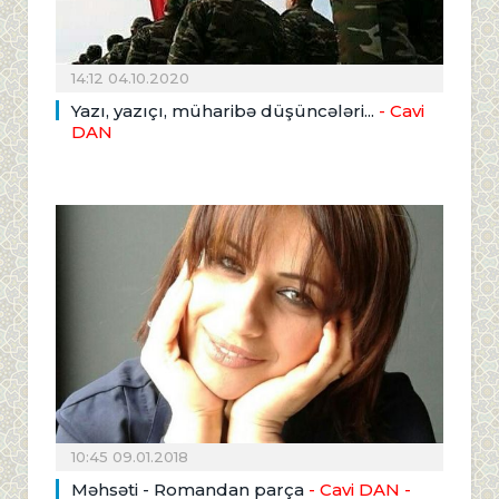
14:12 04.10.2020
Yazı, yazıçı, müharibə düşüncələri...
- Cavi
DAN
10:45 09.01.2018
Məhsəti - Romandan parça
- Cavi DAN
-