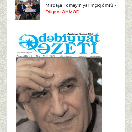
Mirpaşa Tomayın yarımçıq ömrü
-
Dilqəm ƏHMƏD