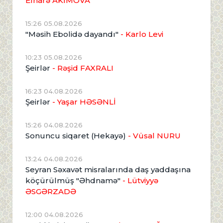
Elnarə AKİMOVA
15:26 05.08.2026
"Məsih Ebolidə dayandı"
- Karlo Levi
10:23 05.08.2026
Şeirlər
- Rəşid FAXRALI
16:23 04.08.2026
Şeirlər
- Yaşar HƏSƏNLİ
15:26 04.08.2026
Sonuncu siqaret (Hekayə)
- Vüsal NURU
13:24 04.08.2026
Seyran Səxavət misralarında daş yaddaşına
köçürülmüş "Əhdnamə"
- Lütviyyə
ƏSGƏRZADƏ
12:00 04.08.2026