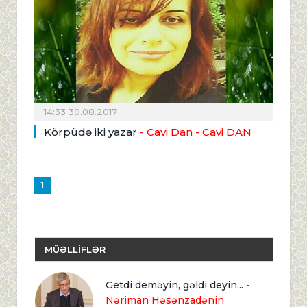
14:33 30.08.2017
Körpüdə iki yazar
- Cavi Dan
- Cavi DAN
1
MÜƏLLİFLƏR
Getdi deməyin, gəldi deyin...
-
Nəriman Həsənzadənin