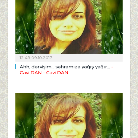
12:48 09.10.2017
Ahh, dərvişim... səhramıza yağış yağır...
-
Cavi DAN
- Cavi DAN