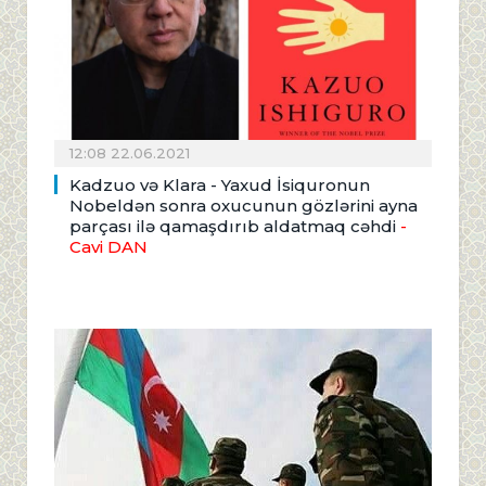
12:08 22.06.2021
Kadzuo və Klara - Yaxud İsiquronun
Nobeldən sonra oxucunun gözlərini ayna
parçası ilə qamaşdırıb aldatmaq cəhdi
-
Cavi DAN