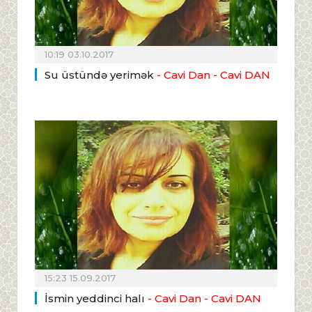
10:19 03.10.2017
Su üstündə yerimək
- Cavi Dan
- Cavi DAN
15:23 15.09.2017
İsmin yeddinci halı
- Cavi Dan
- Cavi DAN