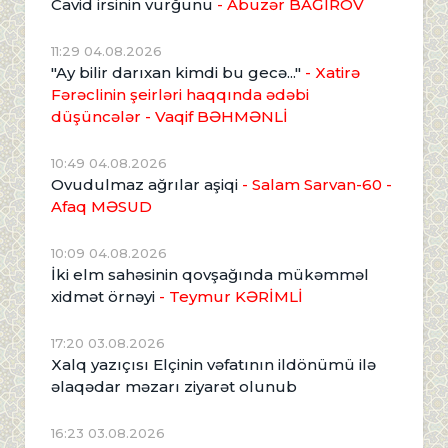
Cavid irsinin vurğunu
- Abuzər BAĞIROV
11:29 04.08.2026
"Ay bilir darıxan kimdi bu gecə..."
- Xatirə
Fərəclinin şeirləri haqqında ədəbi
düşüncələr - Vaqif BƏHMƏNLİ
10:49 04.08.2026
Ovudulmaz ağrılar aşiqi
- Salam Sarvan-60 -
Afaq MƏSUD
10:09 04.08.2026
İki elm sahəsinin qovşağında mükəmməl
xidmət örnəyi
- Teymur KƏRİMLİ
17:20 03.08.2026
Xalq yazıçısı Elçinin vəfatının ildönümü ilə
əlaqədar məzarı ziyarət olunub
16:23 03.08.2026