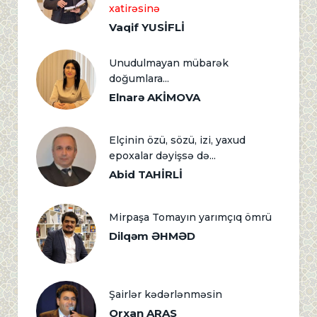
xatirəsinə
Vaqif YUSİFLİ
Unudulmayan mübarək
doğumlara...
Elnarə AKİMOVA
Elçinin özü, sözü, izi, yaxud
epoxalar dəyişsə də...
Abid TAHİRLİ
Mirpaşa Tomayın yarımçıq ömrü
Dilqəm ƏHMƏD
Şairlər kədərlənməsin
Orxan ARAS