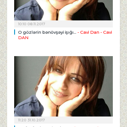
10:10 08.11.2017
O gözlərin bənövşəyi işığı...
- Cavi Dan
- Cavi
DAN
11:20 31.10.2017