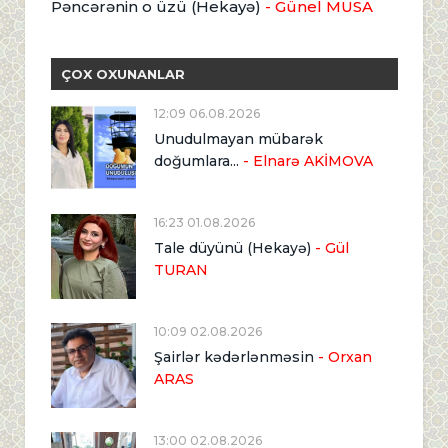
Pəncərənin o üzü (Hekayə)
- Günel MUSA
ÇOX OXUNANLAR
12:09 06.08.2026
Unudulmayan mübarək
doğumlara...
- Elnarə AKİMOVA
16:23 01.08.2026
Tale düyünü (Hekayə)
- Gül
TURAN
10:09 02.08.2026
Şairlər kədərlənməsin
- Orxan
ARAS
13:00 02.08.2026