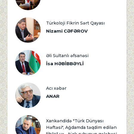
Türkoloji Fikrin Sərt Qayası
Nizami CƏFƏROV
Əli Sultanlı əfsanəsi
İsa HƏBİBBƏYLİ
Acı xəbər
ANAR
Xankəndidə "Türk Dünyası
Həftəsi", Ağdamda təqdim edilən
"İblis" və... türk ruhunun qələbəsi